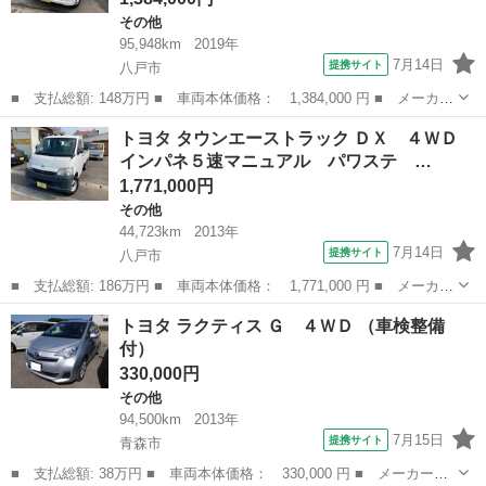
その他
95,948km
2019年
7月14日
提携サイト
八戸市
■ 支払総額: 148万円 ■ 車両本体価格： 1,384,000 円 ■ メーカー
名： トヨタ ■ 車種名： タウンエースバン ■ グレード名： Ｇ
青森
八戸市
その他
トヨタ タウンエーストラック ＤＸ ４ＷＤ
Ｌ ４ＷＤ オートマチック 両側スライドドア キーレス リヤヒ
インパネ５速マニュアル パワステ …
ーター パ...
1,771,000円
その他
44,723km
2013年
7月14日
提携サイト
八戸市
■ 支払総額: 186万円 ■ 車両本体価格： 1,771,000 円 ■ メーカー
名： トヨタ ■ 車種名： タウンエーストラック ■ グレード
青森
八戸市
その他
トヨタ ラクティス Ｇ ４ＷＤ （車検整備
名： ＤＸ ４ＷＤ インパネ５速マニュアル パワステ エアコ
付）
ン 運転席・助手...
330,000円
その他
94,500km
2013年
7月15日
提携サイト
青森市
■ 支払総額: 38万円 ■ 車両本体価格： 330,000 円 ■ メーカー