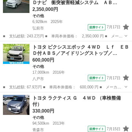
Ｄナビ 衝突被害軽減システム ＡＢ…
ス シートア...
2,350,000円
その他
6,928km
2025年
7月17日
提携サイト
弘前市
■ 支払総額: 243.2万円 ■ 車両本体価格： 2,350,000 円 ■ メーカ
ー名： トヨタ ■ 車種名： タウンエースバン ■ グレード名：
青森
弘前市
その他
トヨタ ピクシスエポック ４ＷＤ Ｌｆ ＥＢ
ＧＬ ４ＷＤ ＨＤＤナビ 衝突被害軽減システム ＡＢＳ エアバ
Ｄ付ＡＢＳ／アイドリングストップ／…
ッグ ■...
600,000円
その他
17,000km
2016年
7月17日
提携サイト
八戸市
■ 支払総額: 67.9万円 ■ 車両本体価格： 600,000 円 ■ メーカー
名： トヨタ ■ 車種名： ピクシスエポック ■ グレード名： ４
青森
八戸市
その他
トヨタ ラクティス Ｇ ４ＷＤ （車検整備
ＷＤ Ｌｆ ＥＢＤ付ＡＢＳ／アイドリングストップ／エアバッグ
付）
運転席／エア...
330,000円
その他
94,500km
2013年
7月15日
提携サイト
青森市