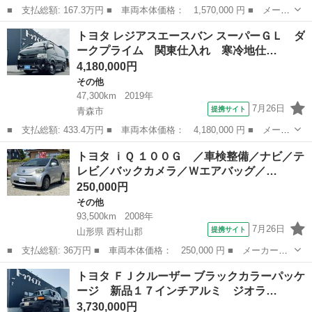
■ 支払総額: 167.3万円 ■ 車両本体価格： 1,570,000 円 ■ メーカ
ー名： トヨタ ■ 車種名： ライトエースバン ■ グレード名：
青森
弘前市
その他
トヨタ レジアスエースバン スーパーＧＬ ダ
ＧＬ ４ＷＤ 寒冷地仕様 リヤヒーター デフロック リヤフォグ
ークプライム 関東仕入れ 寒冷地仕…
ランプ ...
4,180,000円
その他
47,300km
2019年
7月26日
提携サイト
青森市
■ 支払総額: 433.4万円 ■ 車両本体価格： 4,180,000 円 ■ メーカ
ー名： トヨタ ■ 車種名： レジアスエースバン ■ グレード
青森
青森市
その他
トヨタ ｉＱ １００Ｇ ／車検整備／ナビ／テ
名： スーパーＧＬ ダークプライム 関東仕入れ 寒冷地仕様 Ｅ
レビ／バックカメラ／Ｗエアバッグ／…
ＴＣ 両側パ...
250,000円
その他
93,500km
2008年
7月26日
提携サイト
山形県 西村山郡
■ 支払総額: 36万円 ■ 車両本体価格： 250,000 円 ■ メーカー
名： トヨタ ■ 車種名： ｉＱ ■ グレード名： １００Ｇ ／車
山形
西村山郡
その他
トヨタ ＦＪクルーザー ブラックカラーパッケ
検整備／ナビ／テレビ／バックカメラ／Ｗエアバッグ／ＥＴＣ／衝突
ージ 新品１７インチアルミ ジオラ…
安全ボディ／セキ...
3,730,000円