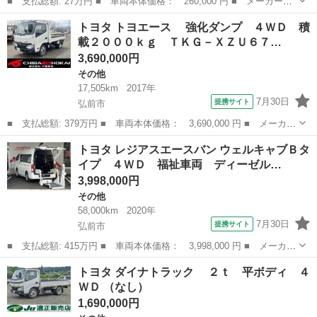
■ 支払総額: 27万円 ■ 車両本体価格： 260,000 円 ■ メーカー
名： トヨタ ■ 車種名： ピクシスエポック ■ グレード名：
宮城
大崎市
その他
トヨタ トヨエース 強化ダンプ ４ＷＤ 積
Ｇ ＳＡ スマートキー プッシュスタート ■ 排気量： 660cc ■
載２０００ｋｇ ＴＫＧ－ＸＺＵ６７…
ドア枚数...
3,690,000円
その他
17,505km
2017年
7月30日
提携サイト
弘前市
■ 支払総額: 379万円 ■ 車両本体価格： 3,690,000 円 ■ メーカー
名： トヨタ ■ 車種名： トヨエース ■ グレード名： 強化ダ
青森
弘前市
その他
トヨタ レジアスエースバン ウェルキャブＢタ
ンプ ４ＷＤ 積載２０００ｋｇ ＴＫＧ－ＸＺＵ６７５Ｄ ■ 排気
イプ ４ＷＤ 福祉車両 ディーゼル…
量： 4...
3,998,000円
その他
58,000km
2020年
7月30日
提携サイト
弘前市
■ 支払総額: 415万円 ■ 車両本体価格： 3,998,000 円 ■ メーカー
名： トヨタ ■ 車種名： レジアスエースバン ■ グレード名：
青森
弘前市
その他
トヨタ ダイナトラック ２ｔ 平ボディ ４
ウェルキャブＢタイプ ４ＷＤ 福祉車両 ディーゼルターボ トヨ
ＷＤ （なし）
タセーフテ...
1,690,000円