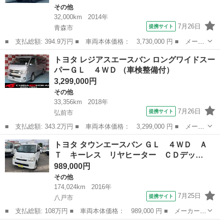
その他
32,000km
2014年
7月26日
提携サイト
青森市
■ 支払総額: 394.9万円 ■ 車両本体価格： 3,730,000 円 ■ メーカ
ー名： トヨタ ■ 車種名： ＦＪクルーザー ■ グレード名： ブ
青森
青森市
その他
トヨタ レジアスエースバン ロングワイドスー
ラックカラーパッケージ 新品１７インチアルミ ジオランダージオ
パーＧＬ ４ＷＤ （車検整備付）
ランダー...
3,299,000円
その他
33,356km
2018年
7月26日
提携サイト
弘前市
■ 支払総額: 343.2万円 ■ 車両本体価格： 3,299,000 円 ■ メーカ
ー名： トヨタ ■ 車種名： レジアスエースバン ■ グレード
青森
弘前市
その他
トヨタ タウンエースバン ＧＬ ４ＷＤ Ａ
名： ロングワイドスーパーＧＬ ４ＷＤ ■ 排気量： 2700cc ■
Ｔ キーレス リヤヒーター ＣＤデッ…
ド...
989,000円
その他
174,024km
2016年
7月25日
提携サイト
八戸市
■ 支払総額: 108万円 ■ 車両本体価格： 989,000 円 ■ メーカー