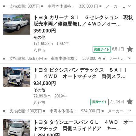
■ 支払総額: 38万円 ■ 車両本体価格： 330,000 円 ■ メーカー
名： トヨタ ■ 車種名： ラクティス ■ グレード名： Ｇ ４Ｗ
青森
青森市
その他
トヨタ カリーナ Ｓｉ Ｇセレクション 現状
Ｄ ■ 排気量： 1500cc ■ ドア枚数： 5D ■ ミッション： CVT...
販売車両／修復歴無し／４ＷＤ／オー…
359,000円
その他
171,603km
1997年
8月1日
提携サイト
八戸市
■ 支払総額: 36.9万円 ■ 車両本体価格： 359,000 円 ■ メーカー
名： トヨタ ■ 車種名： カリーナ ■ グレード名： Ｓｉ Ｇセ
青森
八戸市
その他
トヨタ ピクシスバン デラックス ＳＡＩＩ
レクション 現状販売車両／修復歴無し／４ＷＤ／オートマ／オート
Ｉ ４ＷＤ オートマチック 両側スラ…
ライト／寒冷...
934,000円
その他
72,893km
2019年
7月14日
提携サイト
八戸市
■ 支払総額: 100万円 ■ 車両本体価格： 934,000 円 ■ メーカー
名： トヨタ ■ 車種名： ピクシスバン ■ グレード名： デラッ
青森
八戸市
その他
トヨタ タウンエースバン ＧＬ ４ＷＤ オー
クス ＳＡＩＩＩ ４ＷＤ オートマチック 両側スライドドア キ
トマチック 両側スライドドア キー…
ーレス ＬＥＤ...
1,384,000円