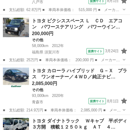
8月1日
提携サイト
八戸市
■ 支払総額: 62.8万円 ■ 車両本体価格： 515,000 円 ■ メーカー
名： トヨタ ■ 車種名： ＷｉＬＬ ＶＳ ■ グレード名： １ＺＺ
青森
八戸市
その他
トヨタ ピクシススペース Ｌ ＣＤ エアコ
－ＦＥ １．８ＶＶＴ－ｉ １ＺＺ－ＦＥ ４ＷＤ ケンウッドＣＤ
ン パワーステアリング パワーウイン…
／ＭＤ オ...
200,000円
その他
58,000km
2012年
3月24日
提携サイト
福島県 須賀川市
■ 支払総額: 25万円 ■ 車両本体価格： 200,000 円 ■ メーカー
名： トヨタ ■ 車種名： ピクシススペース ■ グレード名：
福島
須賀川市
その他
トヨタ カローラ ハイブリッド Ｇ－Ｘ プラ
Ｌ ＣＤ エアコン パワーステアリング パワーウインドウ 運転
ス ワンオーナー／４ＷＤ／純正ナビ…
席エアバッグ 助手...
2,085,000円
その他
93,000km
2020年
8月1日
提携サイト
青森市
■ 支払総額: 214.9万円 ■ 車両本体価格： 2,085,000 円 ■ メーカ
ー名： トヨタ ■ 車種名： カローラ ■ グレード名： ハイブリ
青森
青森市
その他
トヨタ ダイナトラック Ｗキャブ 平ボディ
ッド Ｇ－Ｘ プラス ワンオーナー／４ＷＤ／純正ナビ／フルセグ
３方開 積載１２５０ｋｇ ＡＴ ４…
ＴＶ／ク...