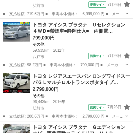
7月26日
提携サイト
弘前市
■ 支払総額: 719.5万円 ■ 車両本体価格： 6,999,000 円 ■ メーカ
ー名： トヨタ ■ 車種名： スープラ ■ グレード名： バック
青森
弘前市
その他
トヨタ アイシス プラタナ Ｕセレクション
カメラ ナビ クリアランスソナー ＡＴ オートライト スマート
４ＷＤ■禁煙車■静岡仕入■ 両側電…
キー ア...
799,000円
その他
59,535km
2011年
7月26日
提携サイト
八戸市
■ 支払総額: 98.2万円 ■ 車両本体価格： 799,000 円 ■ メーカー
名： トヨタ ■ 車種名： アイシス ■ グレード名： プラタナ
青森
八戸市
その他
トヨタ レジアスエースバン ロングワイドスー
Ｕセレクション ４ＷＤ■禁煙車■静岡仕入■ 両側電動スライドドア
パＧＬマルチロルトランスポタタイプ…
／コーナー...
2,799,000円
その他
96,443km
2016年
7月26日
提携サイト
弘前市
■ 支払総額: 288.6万円 ■ 車両本体価格： 2,799,000 円 ■ メーカ
ー名： トヨタ ■ 車種名： レジアスエースバン ■ グレード
青森
弘前市
その他
トヨタ アイシス プラタナ Ｇエディション
名： ロングワイドスーパＧＬマルチロルトランスポタタイプＩＩ