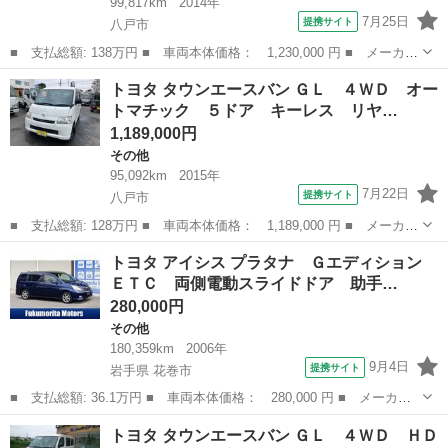
99,817km
2014年
7月25日
提携サイト
八戸市
■ 支払総額: 138万円 ■ 車両本体価格： 1,230,000 円 ■ メーカー
名： トヨタ ■ 車種名： カムリ ■ グレード名： ハイブリッ
青森
八戸市
その他
トヨタ タウンエースバン ＧＬ ４ＷＤ オー
ド Ｇパッケージ 青森県内仕入れ ２ＷＤ パワーシート フルセ
トマチック ５ドア キーレス リヤ…
グ対応純正Ｓ...
1,189,000円
その他
95,092km
2015年
7月22日
提携サイト
八戸市
■ 支払総額: 128万円 ■ 車両本体価格： 1,189,000 円 ■ メーカー
名： トヨタ ■ 車種名： タウンエースバン ■ グレード名： Ｇ
青森
八戸市
その他
トヨタ アイシス プラタナ Ｇエディション
Ｌ ４ＷＤ オートマチック ５ドア キーレス リヤヒーター ク
ＥＴＣ 両側電動スライドドア 助手…
ラッツィオ...
280,000円
その他
180,359km
2006年
9月4日
提携サイト
岩手県 花巻市
■ 支払総額: 36.1万円 ■ 車両本体価格： 280,000 円 ■ メーカー
名： トヨタ ■ 車種名： アイシス ■ グレード名： プラタナ
岩手
花巻市
その他
トヨタ タウンエースバン ＧＬ ４ＷＤ ＨＤ
Ｇエディション ＥＴＣ 両側電動スライドドア 助手席側ピラーレ