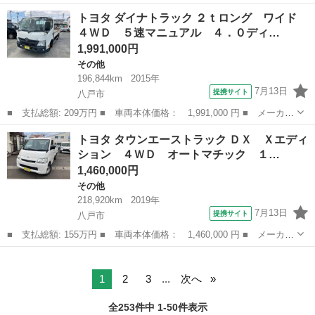
名： トヨタ ■ 車種名： ラクティス ■ グレード名： Ｇ ４Ｗ
青森
青森市
その他
トヨタ ダイナトラック ２ｔロング ワイド
Ｄ ■ 排気量： 1500cc ■ ドア枚数： 5D ■ ミッション： CVT...
４ＷＤ ５速マニュアル ４．０ディ…
1,991,000円
その他
196,844km
2015年
7月13日
提携サイト
八戸市
■ 支払総額: 209万円 ■ 車両本体価格： 1,991,000 円 ■ メーカー
名： トヨタ ■ 車種名： ダイナトラック ■ グレード名： ２ｔ
青森
八戸市
その他
トヨタ タウンエーストラック ＤＸ Ｘエディ
ロング ワイド ４ＷＤ ５速マニュアル ４．０ディーゼルター
ション ４ＷＤ オートマチック １…
ボ 荷台内寸...
1,460,000円
その他
218,920km
2019年
7月13日
提携サイト
八戸市
■ 支払総額: 155万円 ■ 車両本体価格： 1,460,000 円 ■ メーカー
名： トヨタ ■ 車種名： タウンエーストラック ■ グレード
青森
八戸市
その他
名： ＤＸ Ｘエディション ４ＷＤ オートマチック １．５ガソ
リン キーレス...
1
2
3
...
次へ
全253件中 1-50件表示