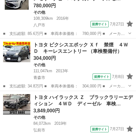
780,000円
その他
108,309km
2016年
7月27日
提携サイト
八戸市
■ 支払総額: 85.6万円 ■ 車両本体価格： 780,000 円 ■ メーカー
名： トヨタ ■ 車種名： カローラアクシオ ■ グレード名：
青森
八戸市
その他
トヨタ ピクシスエポック Ｘｆ 禁煙 ４Ｗ
１．５Ｘ ４ＷＤ メモリーナビ バックカメラ フルセグ 横滑り
Ｄ キーレスエントリー （車検整備付）
防止機能 ■ ...
304,000円
その他
111,047km
2013年
7月8日
提携サイト
青森市
■ 支払総額: 34.8万円 ■ 車両本体価格： 304,000 円 ■ メーカー
名： トヨタ ■ 車種名： ピクシスエポック ■ グレード名： Ｘ
青森
青森市
その他
トヨタ ハイラックス Ｚ ブラックラリーエデ
ｆ 禁煙 ４ＷＤ キーレスエントリー ■ 排気量： 660cc ■ ドア
ィション ４ＷＤ ディーゼル 車検…
枚...
3,849,000円
その他
84,072km
2019年
7月27日
提携サイト
弘前市