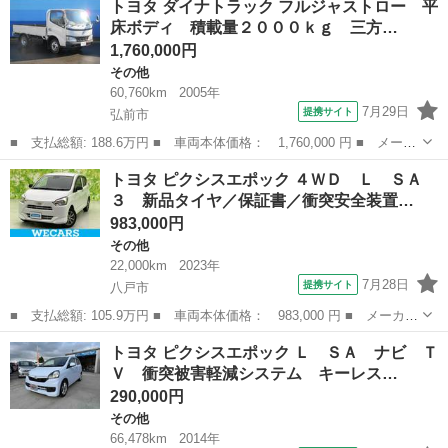
トヨタ ダイナトラック フルジャストロー 平
Ｄ 後期型 ５速マニュアル車 純正ナビ センターデフロック Ｅ
床ボディ 積載量２０００ｋｇ 三方…
ＴＣ 純正リ...
1,760,000円
その他
60,760km
2005年
7月29日
提携サイト
弘前市
■ 支払総額: 188.6万円 ■ 車両本体価格： 1,760,000 円 ■ メーカ
ー名： トヨタ ■ 車種名： ダイナトラック ■ グレード名： フ
青森
弘前市
その他
トヨタ ピクシスエポック ４ＷＤ Ｌ ＳＡ
ルジャストロー 平床ボディ 積載量２０００ｋｇ 三方開 荷台床
３ 新品タイヤ／保証書／衝突安全装置…
木張仕様...
983,000円
その他
22,000km
2023年
7月28日
提携サイト
八戸市
■ 支払総額: 105.9万円 ■ 車両本体価格： 983,000 円 ■ メーカー
名： トヨタ ■ 車種名： ピクシスエポック ■ グレード名： ４
青森
八戸市
その他
トヨタ ピクシスエポック Ｌ ＳＡ ナビ Ｔ
ＷＤ Ｌ ＳＡ３ 新品タイヤ／保証書／衝突安全装置／車線逸脱防
Ｖ 衝突被害軽減システム キーレス…
止支援シス...
290,000円
その他
66,478km
2014年