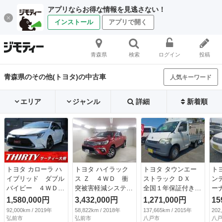
アプリならお得な情報を見逃さない！
インストール
アプリで開く
青森県
検索
ログイン
投稿
青森県のその他(トヨタ)の中古車
人気キーワード
エリア
ジャンル
詳細
新着順
トヨタ カローラ ハ
トヨタ ハイラック
トヨタ タウンエー
トヨ
イブリッド ダブル
ス Ｚ ４ＷＤ 衝
ストラック ＤＸ
ン
バイビー ４ＷＤ
突被害軽減システ
全国１年保証付き
ー
寒冷地仕様 ディス
ム ＥＴＣ ＬＥＤ
（走行距離無制限）
ワ
1,580,000円
3,432,000円
1,271,000円
15
プレイオーディオ
ヘッドランプ アル
／修復歴無し／４Ｗ
仕
92,000km / 2019年
58,822km / 2018年
137,665km / 2015年
202
バックカメラ シー
ミホイール キーレ
Ｄ／オートマ／セン
ー
弘前市
弘前市
八戸市
八