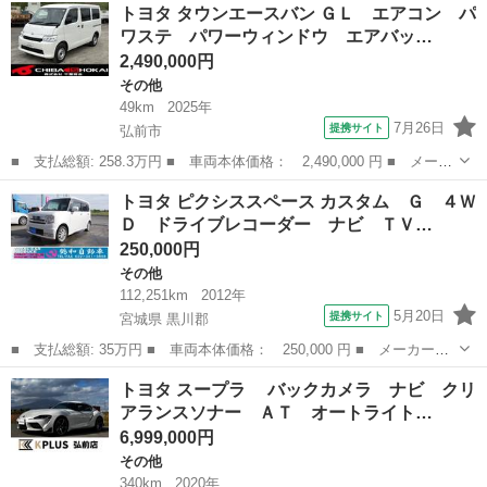
青森
弘前市
その他
トヨタ タウンエースバン ＧＬ エアコン パ
Ｌ ４ＷＤ 登録済み未使用車 ■ 排気量： 1500cc ■ ドア枚
ワステ パワーウィンドウ エアバッ…
数：...
2,490,000円
その他
49km
2025年
7月26日
提携サイト
弘前市
■ 支払総額: 258.3万円 ■ 車両本体価格： 2,490,000 円 ■ メーカ
ー名： トヨタ ■ 車種名： タウンエースバン ■ グレード名：
青森
弘前市
その他
トヨタ ピクシススペース カスタム Ｇ ４Ｗ
ＧＬ エアコン パワステ パワーウィンドウ エアバッグ ＡＢ
Ｄ ドライブレコーダー ナビ ＴＶ…
Ｓ 障害物...
250,000円
その他
112,251km
2012年
5月20日
提携サイト
宮城県 黒川郡
■ 支払総額: 35万円 ■ 車両本体価格： 250,000 円 ■ メーカー
名： トヨタ ■ 車種名： ピクシススペース ■ グレード名： カ
宮城
黒川郡
その他
トヨタ スープラ バックカメラ ナビ クリ
スタム Ｇ ４ＷＤ ドライブレコーダー ナビ ＴＶ ＨＩＤ ス
アランスソナー ＡＴ オートライト…
マートキー アイ...
6,999,000円
その他
340km
2020年