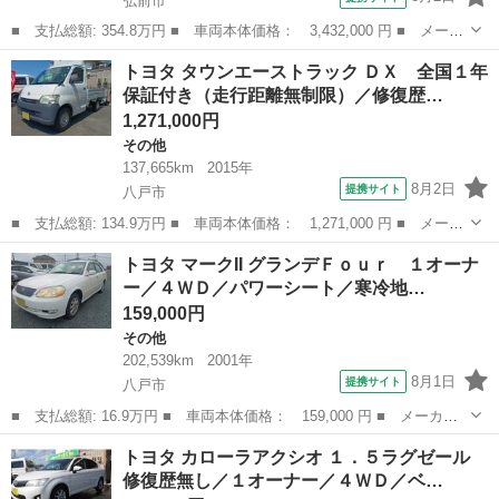
弘前市
■ 支払総額: 354.8万円 ■ 車両本体価格： 3,432,000 円 ■ メーカ
ー名： トヨタ ■ 車種名： ハイラックス ■ グレード名： Ｚ
青森
弘前市
その他
トヨタ タウンエーストラック ＤＸ 全国１年
４ＷＤ 衝突被害軽減システム ＥＴＣ ＬＥＤヘッドランプ アル
保証付き（走行距離無制限）／修復歴…
ミホイー...
1,271,000円
その他
137,665km
2015年
8月2日
提携サイト
八戸市
■ 支払総額: 134.9万円 ■ 車両本体価格： 1,271,000 円 ■ メーカ
ー名： トヨタ ■ 車種名： タウンエーストラック ■ グレード
青森
八戸市
その他
トヨタ マークII グランデＦｏｕｒ １オーナ
名： ＤＸ 全国１年保証付き（走行距離無制限）／修復歴無し／４
ー／４ＷＤ／パワーシート／寒冷地…
ＷＤ／オー...
159,000円
その他
202,539km
2001年
8月1日
提携サイト
八戸市
■ 支払総額: 16.9万円 ■ 車両本体価格： 159,000 円 ■ メーカー
名： トヨタ ■ 車種名： マークII ■ グレード名： グランデＦｏ
青森
八戸市
その他
トヨタ カローラアクシオ １．５ラグゼール
ｕｒ １オーナー／４ＷＤ／パワーシート／寒冷地仕様／ドアミラー
修復歴無し／１オーナー／４ＷＤ／ベ…
ヒーター...