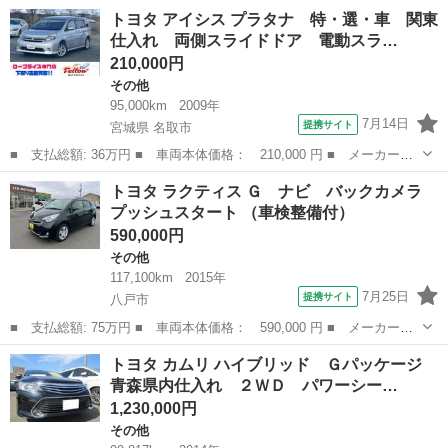
名： トヨタ ■ 車種名： タウンエースバン ■ グレード名： Ｇ
青森
八戸市
その他
トヨタ アイシス プラタナ 特・選・車 関東
Ｌ ４ＷＤ ＡＴ キーレス リヤヒーター ＣＤデッキ ｉＰｏｄ
仕入れ 両側スライドドア 電動スラ…
接続 パワステ...
210,000円
その他
95,000km
2009年
7月14日
提携サイト
宮城県 名取市
■ 支払総額: 36万円 ■ 車両本体価格： 210,000 円 ■ メーカー
名： トヨタ ■ 車種名： アイシス ■ グレード名： プラタナ
宮城
名取市
その他
トヨタ ラクティス Ｇ ナビ バックカメラ
特・選・車 関東仕入れ 両側スライドドア 電動スライドドア 地
プッシュスタート （車検整備付）
デジＴＶ バック...
590,000円
その他
117,100km
2015年
7月25日
提携サイト
八戸市
■ 支払総額: 75万円 ■ 車両本体価格： 590,000 円 ■ メーカー
名： トヨタ ■ 車種名： ラクティス ■ グレード名： Ｇ ナ
青森
八戸市
その他
トヨタ カムリ ハイブリッド Ｇパッケージ
ビ バックカメラ プッシュスタート ■ 排気量： 1500cc ■ ドア
青森県内仕入れ ２ＷＤ パワーシー…
枚数： ...
1,230,000円
その他