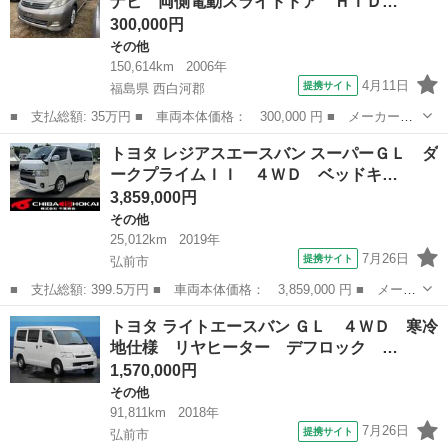
ナビ 両側電動スライドドア ＨＩＤ…
４ＷＤ バッ...
300,000円
その他
150,614km
2006年
4月11日
提携サイト
福島県 西白河郡
■ 支払総額: 35万円 ■ 車両本体価格： 300,000 円 ■ メーカー
名： トヨタ ■ 車種名： アイシス ■ グレード名： プラタナ
福島
西白河郡
その他
トヨタ レジアスエースバン スーパーＧＬ ダ
Ｇエディション ナビ 両側電動スライドドア ＨＩＤ キーレスエ
ークプライムＩＩ ４ＷＤ ベッドキ…
ントリー ＣＶＴ...
3,859,000円
その他
25,012km
2019年
7月26日
提携サイト
弘前市
■ 支払総額: 399.5万円 ■ 車両本体価格： 3,859,000 円 ■ メーカ
ー名： トヨタ ■ 車種名： レジアスエースバン ■ グレード
青森
弘前市
その他
トヨタ ライトエースバン ＧＬ ４ＷＤ 寒冷
名： スーパーＧＬ ダークプライムＩＩ ４ＷＤ ベッドキット付
地仕様 リヤヒーター デフロック …
き ナビ バ...
1,570,000円
その他
91,811km
2018年
7月26日
提携サイト
弘前市