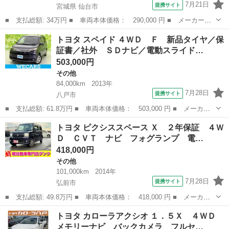
7月21日
提携サイト
宮城県 仙台市
■ 支払総額: 34万円 ■ 車両本体価格： 290,000 円 ■ メーカー
名： トヨタ ■ 車種名： ピクシスエポック ■ グレード名：
宮城
仙台市
その他
トヨタ スペイド ４ＷＤ Ｆ 新品タイヤ／保
Ｌ ＳＡ ナビ ＴＶ 衝突被害軽減システム キーレスエントリ
証書／社外 ＳＤナビ／電動スライド…
ー アイドリングスト...
503,000円
その他
84,000km
2013年
7月28日
提携サイト
八戸市
■ 支払総額: 61.8万円 ■ 車両本体価格： 503,000 円 ■ メーカー
名： トヨタ ■ 車種名： スペイド ■ グレード名： ４ＷＤ
青森
八戸市
その他
トヨタ ピクシススペース Ｘ ２年保証 ４Ｗ
Ｆ 新品タイヤ／保証書／社外 ＳＤナビ／電動スライドドア／ヘッ
Ｄ ＣＶＴ ナビ フォグランプ 電…
ドランプ ＬＥ...
418,000円
その他
101,000km
2014年
7月28日
提携サイト
弘前市
■ 支払総額: 49.8万円 ■ 車両本体価格： 418,000 円 ■ メーカー
名： トヨタ ■ 車種名： ピクシススペース ■ グレード名：
青森
弘前市
その他
トヨタ カローラアクシオ １．５Ｘ ４ＷＤ
Ｘ ２年保証 ４ＷＤ ＣＶＴ ナビ フォグランプ 電動格納ミラ
メモリーナビ バックカメラ フルセ…
ー キーレスス...