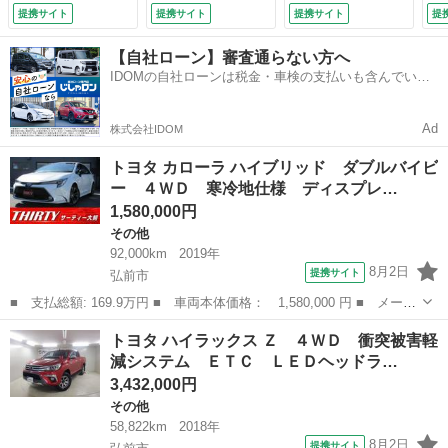
トヒーター ドラレ
ス ＡＢＳ エアバ
ターデフロック／７
ト
提携サイト
提携サイト
提携サイト
提
コ レーダークルー
ッグ オートクルー
５０ｋｇ／エアコン
モ
ズ ＥＴＣ リアス
ズコントロール
／パワステ／寒冷地
／
【自社ローン】審査通らない方へ
ポイラ オートハイ
（車検整備付）
仕様／リヤフォグラ
（
IDOMの自社ローンは税金・車検の支払いも含んでいる
ビーム レザーシー
ンプ／ （検9.7）
ので毎月の支払額は一定
ト 純正１７ＡＷ
ＬＥＤヘッドライ
Ad
株式会社IDOM
ト 前フォグ （車
検整備付）
トヨタ カローラ ハイブリッド ダブルバイビ
ー ４ＷＤ 寒冷地仕様 ディスプレ…
1,580,000円
その他
92,000km
2019年
8月2日
提携サイト
弘前市
■ 支払総額: 169.9万円 ■ 車両本体価格： 1,580,000 円 ■ メーカ
ー名： トヨタ ■ 車種名： カローラ ■ グレード名： ハイブリ
青森
弘前市
その他
トヨタ ハイラックス Ｚ ４ＷＤ 衝突被害軽
ッド ダブルバイビー ４ＷＤ 寒冷地仕様 ディスプレイオーディ
減システム ＥＴＣ ＬＥＤヘッドラ…
オ バッ...
3,432,000円
その他
58,822km
2018年
8月2日
提携サイト