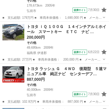
その他
178,673km
2005年
7月30日
提携サイト
弘前市
■ 支払総額: 179万円 ■ 車両本体価格： 1,690,000 円 ■ メーカー
名： トヨタ ■ 車種名： ダイナトラック ■ グレード名： ２
青森
弘前市
その他
トヨタ ｉＱ １００Ｇ １４インチアルミホイ
ｔ 平ボディ ４ＷＤ ■ 排気量： 4000cc ■ ドア枚数： 2D ...
ール スマートキー ＥＴＣ ナビ …
200,000円
その他
49,695km
2009年
6月22日
提携サイト
福島県 伊達郡
■ 支払総額: 27万円 ■ 車両本体価格： 200,000 円 ■ メーカー
名： トヨタ ■ 車種名： ｉＱ ■ グレード名： １００Ｇ １４
福島
伊達郡
その他
トヨタ ラッシュ Ｇ ４ＷＤ 後期型 ５速マ
インチアルミホイール スマートキー ＥＴＣ ナビ ■ 排気量：
ニュアル車 純正ナビ センターデフ…
1000cc ...
887,000円
その他
40,000km
2009年
7月30日
提携サイト
弘前市
■ 支払総額: 102.9万円 ■ 車両本体価格： 887,000 円 ■ メーカー
名： トヨタ ■ 車種名： ラッシュ ■ グレード名： Ｇ ４Ｗ
青森
弘前市
その他