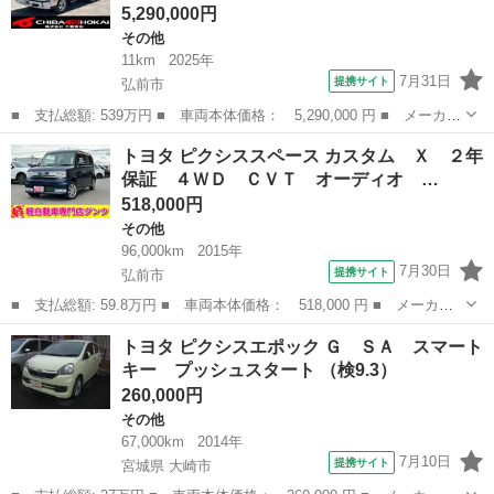
5,290,000円
その他
11km
2025年
7月31日
提携サイト
弘前市
■ 支払総額: 539万円 ■ 車両本体価格： 5,290,000 円 ■ メーカー
名： トヨタ ■ 車種名： ダイナトラック ■ グレード名： Ｗ
青森
弘前市
その他
トヨタ ピクシススペース カスタム Ｘ ２年
キャブ 平ボディ３方開 積載１２５０ｋｇ ＡＴ ４ＷＤ ２ＤＧ
保証 ４ＷＤ ＣＶＴ オーディオ …
－ＧＤＹ２...
518,000円
その他
96,000km
2015年
7月30日
提携サイト
弘前市
■ 支払総額: 59.8万円 ■ 車両本体価格： 518,000 円 ■ メーカー
名： トヨタ ■ 車種名： ピクシススペース ■ グレード名： カ
青森
弘前市
その他
トヨタ ピクシスエポック Ｇ ＳＡ スマート
スタム Ｘ ２年保証 ４ＷＤ ＣＶＴ オーディオ フォグラン
キー プッシュスタート （検9.3）
プ 電動格納ミ...
260,000円
その他
67,000km
2014年
7月10日
提携サイト
宮城県 大崎市