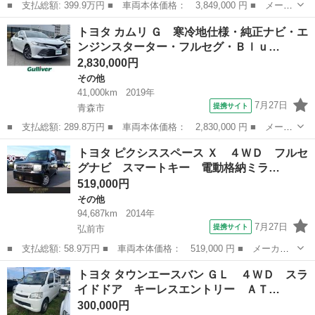
■ 支払総額: 399.9万円 ■ 車両本体価格： 3,849,000 円 ■ メーカ
ー名： トヨタ ■ 車種名： ハイラックス ■ グレード名： Ｚ
青森
弘前市
その他
トヨタ カムリ Ｇ 寒冷地仕様・純正ナビ・エ
ブラックラリーエディション ４ＷＤ ディーゼル 車検令和９年６
ンジンスターター・フルセグ・Ｂｌｕ…
月まで ...
2,830,000円
その他
41,000km
2019年
7月27日
提携サイト
青森市
■ 支払総額: 289.8万円 ■ 車両本体価格： 2,830,000 円 ■ メーカ
ー名： トヨタ ■ 車種名： カムリ ■ グレード名： Ｇ 寒冷地
青森
青森市
その他
トヨタ ピクシススペース Ｘ ４ＷＤ フルセ
仕様・純正ナビ・エンジンスターター・フルセグ・Ｂｌｕｅｔｏｏｔ
グナビ スマートキー 電動格納ミラ…
ｈ・バッ...
519,000円
その他
94,687km
2014年
7月27日
提携サイト
弘前市
■ 支払総額: 58.9万円 ■ 車両本体価格： 519,000 円 ■ メーカー
名： トヨタ ■ 車種名： ピクシススペース ■ グレード名：
青森
弘前市
その他
トヨタ タウンエースバン ＧＬ ４ＷＤ スラ
Ｘ ４ＷＤ フルセグナビ スマートキー 電動格納ミラー ■ 排気
イドドア キーレスエントリー ＡＴ…
量： 660...
300,000円