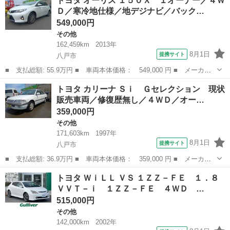
トヨタ オーリス １５０Ｘ １オーナー／４Ｗ
ートキー 電動格納ミラー ＣＶＴ 盗難防止システム 衝突安全ボ
Ｄ／寒冷地仕様／地デジナビ／バック…
ディ ＡＢＳ Ｅ...
549,000円
その他
162,459km
2013年
8月1日
提携サイト
八戸市
■ 支払総額: 55.9万円 ■ 車両本体価格： 549,000 円 ■ メーカー
名： トヨタ ■ 車種名： オーリス ■ グレード名： １５０Ｘ
青森
八戸市
その他
トヨタ カリーナ Ｓｉ Ｇセレクション 現状
１オーナー／４ＷＤ／寒冷地仕様／地デジナビ／バックカメラ／プッ
販売車両／修復歴無し／４ＷＤ／オー…
シュスタート...
359,000円
その他
171,603km
1997年
8月1日
提携サイト
八戸市
■ 支払総額: 36.9万円 ■ 車両本体価格： 359,000 円 ■ メーカー
名： トヨタ ■ 車種名： カリーナ ■ グレード名： Ｓｉ Ｇセ
青森
八戸市
その他
トヨタ ＷｉＬＬ ＶＳ １ＺＺ－ＦＥ １．８
レクション 現状販売車両／修復歴無し／４ＷＤ／オートマ／オート
ＶＶＴ－ｉ １ＺＺ－ＦＥ ４ＷＤ …
ライト／寒冷...
515,000円
その他
142,000km
2002年