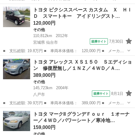
名： トヨタ ■ 車種名： ライトエースバン ■ グレード名： Ｇ
青森
八戸市
その他
トヨタ ピクシススペース カスタム Ｘ ＨＩ
Ｌ 両側スライドドアＡＭ ＦＭ ＣＤ ＥＴＣ ■ 排気量：
Ｄ スマートキー アイドリングスト…
1500cc ■ ...
120,000円
その他
110,812km
2012年
7月30日
提携サイト
宮城県 仙台市
■ 支払総額: 19.8万円 ■ 車両本体価格： 120,000 円 ■ メーカー
名： トヨタ ■ 車種名： ピクシススペース ■ グレード名： カ
宮城
仙台市
その他
トヨタ アレックス ＸＳ１５０ Ｓエディショ
スタム Ｘ ＨＩＤ スマートキー アイドリングストップ 電動格
ン 修復歴無し／１ＮＺ／４ＷＤ／Ａ…
納ミラー ベ...
389,000円
その他
145,723km
2004年
8月1日
提携サイト
八戸市
■ 支払総額: 39.9万円 ■ 車両本体価格： 389,000 円 ■ メーカー
名： トヨタ ■ 車種名： アレックス ■ グレード名： ＸＳ１５
青森
八戸市
その他
トヨタ マークII グランデＦｏｕｒ １オーナ
０ Ｓエディション 修復歴無し／１ＮＺ／４ＷＤ／ＡＴ／オートラ
ー／４ＷＤ／パワーシート／寒冷地…
イト／キーレ...
159,000円
その他