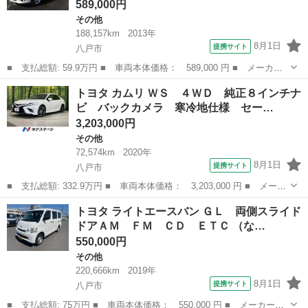
589,000円
その他
188,157km
2013年
8月1日
提携サイト
八戸市
■ 支払総額: 59.9万円 ■ 車両本体価格： 589,000 円 ■ メーカー
名： トヨタ ■ 車種名： カローラアクシオ ■ グレード名：
青森
八戸市
その他
トヨタ カムリ ＷＳ ４ＷＤ 純正８インチナ
１．５ラグゼール 修復歴無し／１オーナー／４ＷＤ／ベンチレーシ
ビ バックカメラ 寒冷地仕様 セー…
ョンシート／地...
3,203,000円
その他
72,574km
2020年
8月1日
提携サイト
八戸市
■ 支払総額: 332.9万円 ■ 車両本体価格： 3,203,000 円 ■ メーカ
ー名： トヨタ ■ 車種名： カムリ ■ グレード名： ＷＳ ４Ｗ
青森
八戸市
その他
トヨタ ライトエースバン ＧＬ 両側スライド
Ｄ 純正８インチナビ バックカメラ 寒冷地仕様 セーフティセン
ドアＡＭ ＦＭ ＣＤ ＥＴＣ （な…
ス レー...
550,000円
その他
220,666km
2019年
8月1日
提携サイト
八戸市
■ 支払総額: 75万円 ■ 車両本体価格： 550,000 円 ■ メーカー