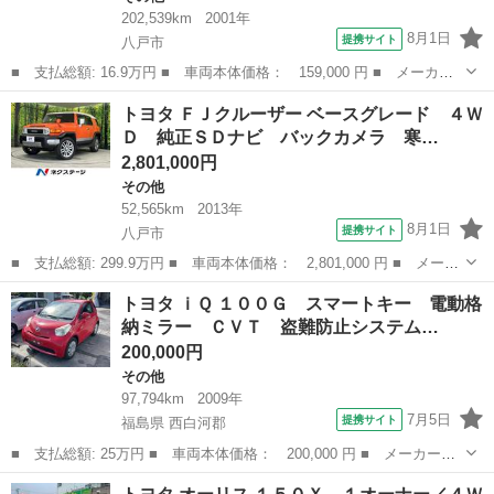
202,539km
2001年
8月1日
提携サイト
八戸市
■ 支払総額: 16.9万円 ■ 車両本体価格： 159,000 円 ■ メーカー
名： トヨタ ■ 車種名： マークII ■ グレード名： グランデＦｏ
青森
八戸市
その他
トヨタ ＦＪクルーザー ベースグレード ４Ｗ
ｕｒ １オーナー／４ＷＤ／パワーシート／寒冷地仕様／ドアミラー
Ｄ 純正ＳＤナビ バックカメラ 寒…
ヒーター...
2,801,000円
その他
52,565km
2013年
8月1日
提携サイト
八戸市
■ 支払総額: 299.9万円 ■ 車両本体価格： 2,801,000 円 ■ メーカ
ー名： トヨタ ■ 車種名： ＦＪクルーザー ■ グレード名： ベ
青森
八戸市
その他
トヨタ ｉＱ １００Ｇ スマートキー 電動格
ースグレード ４ＷＤ 純正ＳＤナビ バックカメラ 寒冷地仕様
納ミラー ＣＶＴ 盗難防止システム…
禁煙車 ...
200,000円
その他
97,794km
2009年
7月5日
提携サイト
福島県 西白河郡
■ 支払総額: 25万円 ■ 車両本体価格： 200,000 円 ■ メーカー
名： トヨタ ■ 車種名： ｉＱ ■ グレード名： １００Ｇ スマ
福島
西白河郡
その他