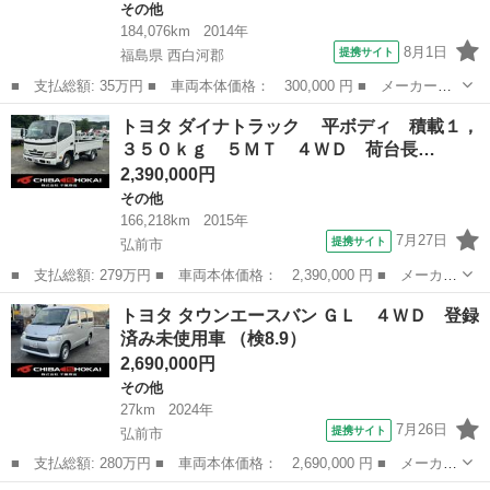
その他
184,076km
2014年
8月1日
提携サイト
福島県 西白河郡
■ 支払総額: 35万円 ■ 車両本体価格： 300,000 円 ■ メーカー
名： トヨタ ■ 車種名： タウンエースバン ■ グレード名： Ｇ
福島
西白河郡
その他
トヨタ ダイナトラック 平ボディ 積載１，
Ｌ ４ＷＤ スライドドア キーレスエントリー ＡＴ アルミホイ
３５０ｋｇ ５ＭＴ ４ＷＤ 荷台長…
ール ＡＢＳ パ...
2,390,000円
その他
166,218km
2015年
7月27日
提携サイト
弘前市
■ 支払総額: 279万円 ■ 車両本体価格： 2,390,000 円 ■ メーカー
名： トヨタ ■ 車種名： ダイナトラック ■ グレード名： 平
青森
弘前市
その他
トヨタ タウンエースバン ＧＬ ４ＷＤ 登録
ボディ 積載１，３５０ｋｇ ５ＭＴ ４ＷＤ 荷台長３１０ｃｍ幅
済み未使用車 （検8.9）
１６０ｃｍ...
2,690,000円
その他
27km
2024年
7月26日
提携サイト
弘前市
■ 支払総額: 280万円 ■ 車両本体価格： 2,690,000 円 ■ メーカー
名： トヨタ ■ 車種名： タウンエースバン ■ グレード名： Ｇ