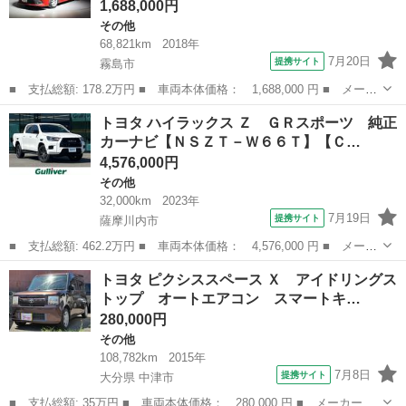
1,688,000円
その他
68,821km
2018年
7月20日
提携サイト
霧島市
■ 支払総額: 178.2万円 ■ 車両本体価格： 1,688,000 円 ■ メーカ
ー名： トヨタ ■ 車種名： カムリ ■ グレード名： Ｇ リアカ
鹿児島
霧島市
その他
トヨタ ハイラックス Ｚ ＧＲスポーツ 純正
メラ インテリジェントクリアランスソナー ＬＥＤランプ ＶＳ
カーナビ【ＮＳＺＴ－Ｗ６６Ｔ】【Ｃ…
Ａ ナビＴ...
4,576,000円
その他
32,000km
2023年
7月19日
提携サイト
薩摩川内市
■ 支払総額: 462.2万円 ■ 車両本体価格： 4,576,000 円 ■ メーカ
ー名： トヨタ ■ 車種名： ハイラックス ■ グレード名： Ｚ
鹿児島
薩摩川内市
その他
トヨタ ピクシススペース Ｘ アイドリングス
ＧＲスポーツ 純正カーナビ【ＮＳＺＴ－Ｗ６６Ｔ】【ＣＤ ＤＶ
トップ オートエアコン スマートキ…
Ｄ フルセ...
280,000円
その他
108,782km
2015年
7月8日
提携サイト
大分県 中津市
■ 支払総額: 35万円 ■ 車両本体価格： 280,000 円 ■ メーカー