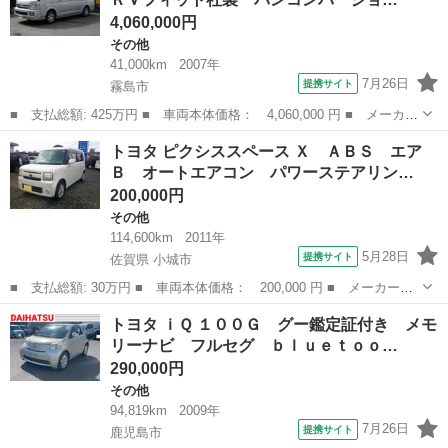
4,060,000円
その他
41,000km
2007年
7月26日
提携サイト
霧島市
■ 支払総額: 425万円 ■ 車両本体価格： 4,060,000 円 ■ メーカー
名： トヨタ ■ 車種名： レジアスエースバン ■ グレード
鹿児島
霧島市
その他
トヨタ ピクシススペース Ｘ ＡＢＳ エア
名： キャンピング ＲＶフィット社製 バンコンバージョン ７
Ｂ オートエアコン パワーステアリン…
人乗り就寝５人 ...
200,000円
その他
114,600km
2011年
5月28日
提携サイト
佐賀県 小城市
■ 支払総額: 30万円 ■ 車両本体価格： 200,000 円 ■ メーカー
名： トヨタ ■ 車種名： ピクシススペース ■ グレード名：
佐賀
小城市
その他
トヨタ ｉＱ １００Ｇ グー鑑定証付き メモ
Ｘ ＡＢＳ エアＢ オートエアコン パワーステアリング パワー
リーナビ フルセグ ｂｌｕｅｔｏｏ…
ウィンド 盗難防止...
290,000円
その他
94,819km
2009年
7月26日
提携サイト
鹿児島市