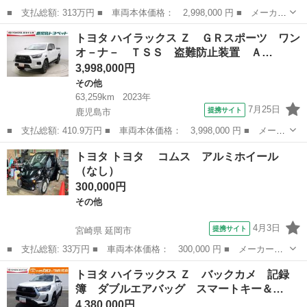
■ 支払総額: 313万円 ■ 車両本体価格： 2,998,000 円 ■ メーカー
名： トヨタ ■ 車種名： カムリ ■ グレード名： ＷＳ ＴＳ
鹿児島
霧島市
その他
トヨタ ハイラックス Ｚ ＧＲスポーツ ワン
Ｓ ドライブレコーダー ＬＥＤライト ＤＶＤ Ｂカメラ 記録
オ－ナ－ ＴＳＳ 盗難防止装置 Ａ…
簿 横滑り防止...
3,998,000円
その他
63,259km
2023年
7月25日
提携サイト
鹿児島市
■ 支払総額: 410.9万円 ■ 車両本体価格： 3,998,000 円 ■ メーカ
ー名： トヨタ ■ 車種名： ハイラックス ■ グレード名： Ｚ
鹿児島
鹿児島市
その他
トヨタ トヨタ コムス アルミホイール
ＧＲスポーツ ワンオ－ナ－ ＴＳＳ 盗難防止装置 ＡＷ Ａスト
（なし）
ップ 横...
300,000円
その他
4月3日
提携サイト
宮崎県 延岡市
■ 支払総額: 33万円 ■ 車両本体価格： 300,000 円 ■ メーカー
名： トヨタ ■ 車種名： トヨタ ■ グレード名： コムス ア
宮崎
延岡市
その他
トヨタ ハイラックス Ｚ バックカメ 記録
ルミホイール ■ 排気量： EV ■ ドア枚数： - ■ ミッション：
簿 ダブルエアバッグ スマートキー＆…
コラム...
4,380,000円