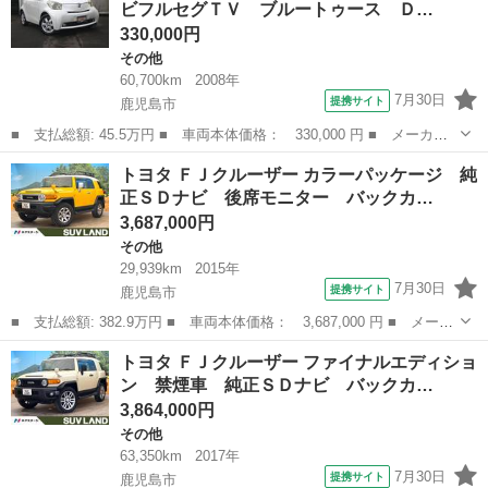
ビフルセグＴＶ ブルートゥース Ｄ…
ングストップ 電...
330,000円
その他
60,700km
2008年
7月30日
提携サイト
鹿児島市
■ 支払総額: 45.5万円 ■ 車両本体価格： 330,000 円 ■ メーカー
名： トヨタ ■ 車種名： ｉＱ ■ グレード名： １００Ｇ レザ
鹿児島
鹿児島市
その他
トヨタ ＦＪクルーザー カラーパッケージ 純
ーパッケージ ナビフルセグＴＶ ブルートゥース ＤＶＤ ＣＤ録
正ＳＤナビ 後席モニター バックカ…
音 ＥＴＣ ...
3,687,000円
その他
29,939km
2015年
7月30日
提携サイト
鹿児島市
■ 支払総額: 382.9万円 ■ 車両本体価格： 3,687,000 円 ■ メーカ
ー名： トヨタ ■ 車種名： ＦＪクルーザー ■ グレード名： カ
鹿児島
鹿児島市
その他
トヨタ ＦＪクルーザー ファイナルエディショ
ラーパッケージ 純正ＳＤナビ 後席モニター バックカメラ 禁煙
ン 禁煙車 純正ＳＤナビ バックカ…
車 ドラ...
3,864,000円
その他
63,350km
2017年
7月30日
提携サイト
鹿児島市