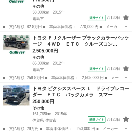
その他
38,000km
2015年
7月30日
提携サイト
霧島市
■ 支払総額: 82.8万円 ■ 車両本体価格： 770,000 円 ■ メーカー
名： トヨタ ■ 車種名： スペイド ■ グレード名： Ｆ ナビ
鹿児島
霧島市
その他
トヨタ ＦＪクルーザー ブラックカラーパッケ
ワンセグＴＶ Ｂｌｕｅｔｏｏｔｈ バックカメラ 横滑り防止 片
ージ ４ＷＤ ＥＴＣ クルーズコン…
側スライドド...
2,505,000円
その他
86,000km
2012年
7月29日
提携サイト
霧島市
■ 支払総額: 259.8万円 ■ 車両本体価格： 2,505,000 円 ■ メーカ
ー名： トヨタ ■ 車種名： ＦＪクルーザー ■ グレード名： ブ
鹿児島
霧島市
その他
トヨタ ピクシススペース Ｌ ドライブレコー
ラックカラーパッケージ ４ＷＤ ＥＴＣ クルーズコントロール
ダー ＥＴＣ バックカメラ スマー…
バックカ...
250,000円
その他
161,765km
2015年
7月23日
提携サイト
佐賀県 佐賀市
■ 支払総額: 29万円 ■ 車両本体価格： 250,000 円 ■ メーカー