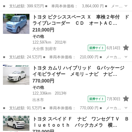
■ 支払総額: 399.9万円 ■ 車両本体価格： 3,864,000 円 ■ メーカ
ー名： トヨタ ■ 車種名： ＦＪクルーザー ■ グレード名： フ
鹿児島
鹿児島市
その他
トヨタ ピクシススペース Ｘ 車検２年付 ド
ァイナルエディション 禁煙車 純正ＳＤナビ バックカメラ スマ
ライブレコーダー ＣＤ オートＡＣ…
ートキー...
210,000円
その他
122,597km
2011年
6月14日
提携サイト
大分県 別府市
■ 支払総額: 24.5万円 ■ 車両本体価格： 210,000 円 ■ メーカー
名： トヨタ ■ 車種名： ピクシススペース ■ グレード名：
大分
別府市
その他
トヨタ カムリ ハイブリッド Ｇパッケージ
Ｘ 車検２年付 ドライブレコーダー ＣＤ オートＡＣ シートカ
イモビライザー メモリ－ナビ ナビ…
バー スマート...
770,000円
その他
122,336km
2013年
7月30日
提携サイト
出水市
■ 支払総額: 91.5万円 ■ 車両本体価格： 770,000 円 ■ メーカー
名： トヨタ ■ 車種名： カムリ ■ グレード名： ハイブリッ
鹿児島
出水市
その他
トヨタ スペイド Ｆ ナビ ワンセグＴＶ Ｂ
ド Ｇパッケージ イモビライザー メモリ－ナビ ナビＴＶ ＡＵ
ｌｕｅｔｏｏｔｈ バックカメラ 横…
Ｘ ＤＶＤ視聴...
770,000円