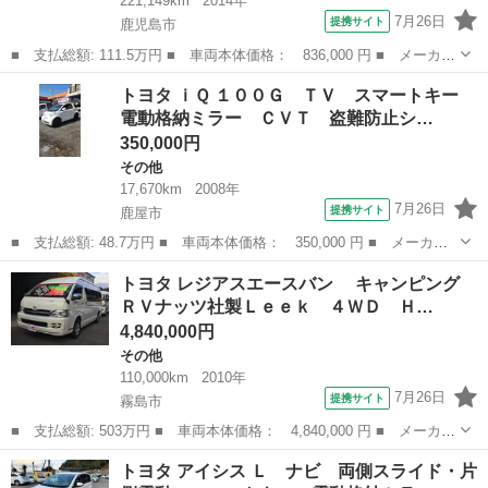
221,149km
2014年
7月26日
提携サイト
鹿児島市
■ 支払総額: 111.5万円 ■ 車両本体価格： 836,000 円 ■ メーカー
名： トヨタ ■ 車種名： カムリ ■ グレード名： ハイブリッ
鹿児島
鹿児島市
その他
トヨタ ｉＱ １００Ｇ ＴＶ スマートキー
ド Ｇパッケージ・プレミアムブラック ＥＴＣ オートクルーズコ
電動格納ミラー ＣＶＴ 盗難防止シ…
ントロール ...
350,000円
その他
17,670km
2008年
7月26日
提携サイト
鹿屋市
■ 支払総額: 48.7万円 ■ 車両本体価格： 350,000 円 ■ メーカー
名： トヨタ ■ 車種名： ｉＱ ■ グレード名： １００Ｇ Ｔ
鹿児島
鹿屋市
その他
トヨタ レジアスエースバン キャンピング
Ｖ スマートキー 電動格納ミラー ＣＶＴ 盗難防止システム 衝
ＲＶナッツ社製Ｌｅｅｋ ４ＷＤ Ｈ…
突安全ボディ ...
4,840,000円
その他
110,000km
2010年
7月26日
提携サイト
霧島市
■ 支払総額: 503万円 ■ 車両本体価格： 4,840,000 円 ■ メーカー
名： トヨタ ■ 車種名： レジアスエースバン ■ グレード
鹿児島
霧島市
その他
トヨタ アイシス Ｌ ナビ 両側スライド・片
名： キャンピング ＲＶナッツ社製Ｌｅｅｋ ４ＷＤ ＨＤＤナ