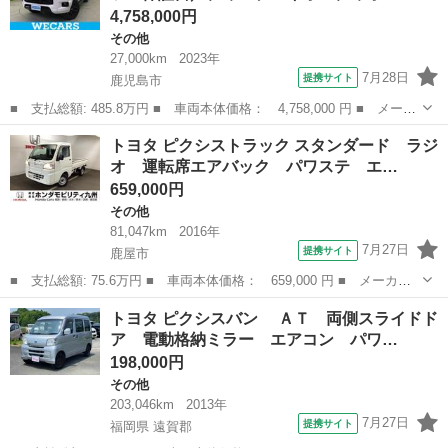
4,758,000円
その他
27,000km
2023年
7月28日
提携サイト
鹿児島市
■ 支払総額: 485.8万円 ■ 車両本体価格： 4,758,000 円 ■ メーカ
ー名： トヨタ ■ 車種名： ハイラックス ■ グレード名： ４Ｗ
鹿児島
鹿児島市
その他
トヨタ ピクシストラック スタンダード ラジ
Ｄ Ｚ ＧＲスポーツ 保証書／ディスプレイオーディオ＋ナビ９イ
オ 運転席エアバック パワステ エ…
ンチ／衝...
659,000円
その他
81,047km
2016年
7月27日
提携サイト
鹿屋市
■ 支払総額: 75.6万円 ■ 車両本体価格： 659,000 円 ■ メーカー
名： トヨタ ■ 車種名： ピクシストラック ■ グレード名： ス
鹿児島
鹿屋市
その他
トヨタ ピクシスバン ＡＴ 両側スライドド
タンダード ラジオ 運転席エアバック パワステ エアコン ■ 排
ア 電動格納ミラー エアコン パワ…
気量： 6...
198,000円
その他
203,046km
2013年
7月27日
提携サイト
福岡県 遠賀郡