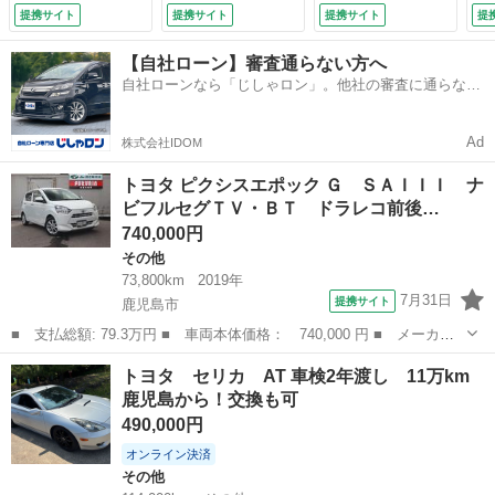
ＥＤライト シート
クルーズ ドラレ
格納ミラー ベンチ
ュ
提携サイト
提携サイト
提携サイト
提
ヒーター 前後Ｐセ
コ コーナーセンサ
シート ＣＶＴ 盗
リ
ンサー アルミ バ
ー スマートキー
難防止システム Ａ
ー
【自社ローン】審査通らない方へ
ッテリー新品 （検
ＬＥＤヘッド ＥＴ
ＢＳ ＣＤ ＤＶＤ
ミ
自社ローンなら「じしゃロン」。他社の審査に通らなか
10.3）
Ｃ 純正１７インチ
再生 Ｂｌｕｅｔｏ
った方も
アルミ パークアシ
ｏｔｈ アルミホイ
スト （検9.3）
ール 衝突安全ボデ
Ad
株式会社IDOM
ィ （車検整備付）
トヨタ ピクシスエポック Ｇ ＳＡＩＩＩ ナ
ビフルセグＴＶ・ＢＴ ドラレコ前後…
740,000円
その他
73,800km
2019年
7月31日
提携サイト
鹿児島市
■ 支払総額: 79.3万円 ■ 車両本体価格： 740,000 円 ■ メーカー
名： トヨタ ■ 車種名： ピクシスエポック ■ グレード名：
鹿児島
鹿児島市
その他
トヨタ セリカ AT 車検2年渡し 11万km
Ｇ ＳＡＩＩＩ ナビフルセグＴＶ・ＢＴ ドラレコ前後 ＥＴＣ
鹿児島から！交換も可
２．０ Ｐスター...
490,000円
オンライン決済
その他