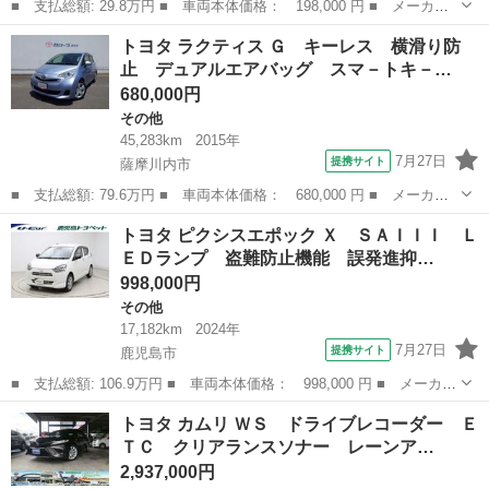
■ 支払総額: 29.8万円 ■ 車両本体価格： 198,000 円 ■ メーカー
名： トヨタ ■ 車種名： ピクシスバン ■ グレード名： Ａ
福岡
遠賀郡
その他
トヨタ ラクティス Ｇ キーレス 横滑り防
Ｔ 両側スライドドア 電動格納ミラー エアコン パワーウィンド
止 デュアルエアバッグ スマ－トキ－…
ウ 運転席エア...
680,000円
その他
45,283km
2015年
7月27日
提携サイト
薩摩川内市
■ 支払総額: 79.6万円 ■ 車両本体価格： 680,000 円 ■ メーカー
名： トヨタ ■ 車種名： ラクティス ■ グレード名： Ｇ キー
鹿児島
薩摩川内市
その他
トヨタ ピクシスエポック Ｘ ＳＡＩＩＩ Ｌ
レス 横滑り防止 デュアルエアバッグ スマ－トキ－ イモビライ
ＥＤランプ 盗難防止機能 誤発進抑…
ザー オート...
998,000円
その他
17,182km
2024年
7月27日
提携サイト
鹿児島市
■ 支払総額: 106.9万円 ■ 車両本体価格： 998,000 円 ■ メーカー
名： トヨタ ■ 車種名： ピクシスエポック ■ グレード名：
鹿児島
鹿児島市
その他
トヨタ カムリ ＷＳ ドライブレコーダー Ｅ
Ｘ ＳＡＩＩＩ ＬＥＤランプ 盗難防止機能 誤発進抑制機能 Ｗ
ＴＣ クリアランスソナー レーンア…
エアバッグ ...
2,937,000円