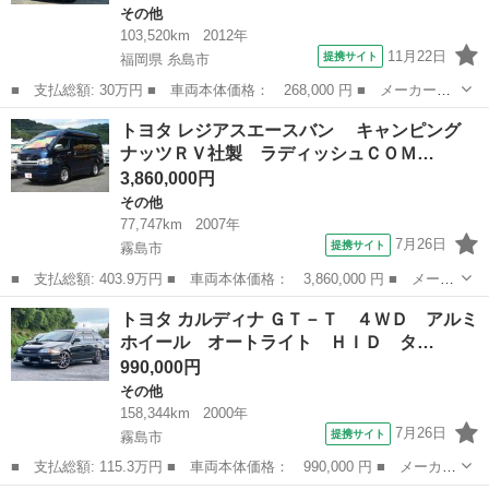
その他
103,520km
2012年
11月22日
提携サイト
福岡県 糸島市
■ 支払総額: 30万円 ■ 車両本体価格： 268,000 円 ■ メーカー
名： トヨタ ■ 車種名： ピクシススペース ■ グレード名：
福岡
糸島市
その他
トヨタ レジアスエースバン キャンピング
Ｘ 車検：令和９年１１月／ナビ／バックカメラ／ボディ＆窓ガラス
ナッツＲＶ社製 ラディッシュＣＯＭ…
コーティング／Ｂｌ...
3,860,000円
その他
77,747km
2007年
7月26日
提携サイト
霧島市
■ 支払総額: 403.9万円 ■ 車両本体価格： 3,860,000 円 ■ メーカ
ー名： トヨタ ■ 車種名： レジアスエースバン ■ グレード
鹿児島
霧島市
その他
トヨタ カルディナ ＧＴ－Ｔ ４ＷＤ アルミ
名： キャンピング ナッツＲＶ社製 ラディッシュＣＯＭＰＯ
ホイール オートライト ＨＩＤ タ…
ＥＴＣ スマ...
990,000円
その他
158,344km
2000年
7月26日
提携サイト
霧島市
■ 支払総額: 115.3万円 ■ 車両本体価格： 990,000 円 ■ メーカー
名： トヨタ ■ 車種名： カルディナ ■ グレード名： ＧＴ－