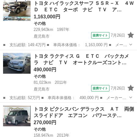
鹿児島
霧島市
その他
トヨタ ハイラックスサーフ ＳＳＲ－Ｘ ４Ｗ
名： ロングスーパーＧＬ ダークプライムＩＩ ドライブレコーダ
Ｄ ＥＴＣ ターボ ナビ ＴＶ ア…
ー ＥＴＣ ...
1,163,000円
その他
229,943km
1997年
7月26日
提携サイト
鹿児島市
■ 支払総額: 149.4万円 ■ 車両本体価格： 1,163,000 円 ■ メーカ
ー名： トヨタ ■ 車種名： ハイラックスサーフ ■ グレード
鹿児島
鹿児島市
その他
トヨタ ラクティス Ｇ ＥＴＣ バックカメ
名： ＳＳＲ－Ｘ ４ＷＤ ＥＴＣ ターボ ナビ ＴＶ アルミホ
ラ ナビ ＴＶ オートクルーズコント…
イール キー...
490,000円
その他
81,023km
2011年
7月26日
提携サイト
鹿児島市
■ 支払総額: 52万円 ■ 車両本体価格： 490,000 円 ■ メーカー
名： トヨタ ■ 車種名： ラクティス ■ グレード名： Ｇ ＥＴ
鹿児島
鹿児島市
その他
トヨタ ピクシスバン デラックス ＡＴ 両側
Ｃ バックカメラ ナビ ＴＶ オートクルーズコントロール スマ
スライドドア エアコン パワーステ…
ートキー 電動格...
270,000円
その他
158,947km
2013年