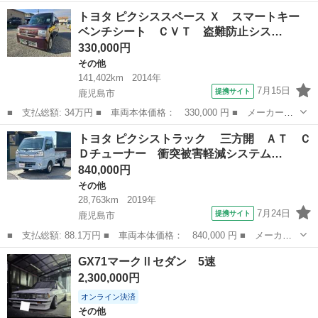
名： トヨタ ■ 車種名： ピクシスエポック ■ グレード名：
鹿児島
姶良市
その他
トヨタ ピクシススペース Ｘ スマートキー
Ｘ ＳＡＩＩＩ 車検整備付 スマアシ ＣＤ キーレス ■ 排気
ベンチシート ＣＶＴ 盗難防止シス…
量： 660cc ...
330,000円
その他
141,402km
2014年
7月15日
提携サイト
鹿児島市
■ 支払総額: 34万円 ■ 車両本体価格： 330,000 円 ■ メーカー
名： トヨタ ■ 車種名： ピクシススペース ■ グレード名：
鹿児島
鹿児島市
その他
トヨタ ピクシストラック 三方開 ＡＴ Ｃ
Ｘ スマートキー ベンチシート ＣＶＴ 盗難防止システム ＡＢ
Ｄチューナー 衝突被害軽減システム…
Ｓ 衝突安全ボディ...
840,000円
その他
28,763km
2019年
7月24日
提携サイト
鹿児島市
■ 支払総額: 88.1万円 ■ 車両本体価格： 840,000 円 ■ メーカー
名： トヨタ ■ 車種名： ピクシストラック ■ グレード名：
鹿児島
鹿児島市
その他
GX71マークⅡセダン 5速
三方開 ＡＴ ＣＤチューナー 衝突被害軽減システム キーレスエ
2,300,000円
ントリー エ...
オンライン決済
その他