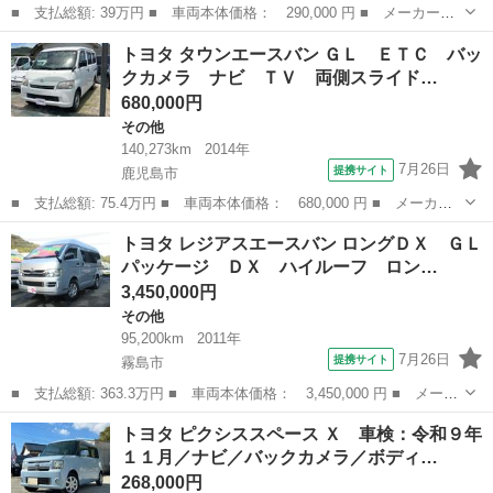
■ 支払総額: 39万円 ■ 車両本体価格： 290,000 円 ■ メーカー
名： トヨタ ■ 車種名： ｉＱ ■ グレード名： １００Ｇ グー
鹿児島
鹿児島市
その他
トヨタ タウンエースバン ＧＬ ＥＴＣ バッ
鑑定証付き メモリーナビ フルセグ ｂｌｕｅｔｏｏｔｈ対応 助
クカメラ ナビ ＴＶ 両側スライド…
手席エアバッグ ...
680,000円
その他
140,273km
2014年
7月26日
提携サイト
鹿児島市
■ 支払総額: 75.4万円 ■ 車両本体価格： 680,000 円 ■ メーカー
名： トヨタ ■ 車種名： タウンエースバン ■ グレード名： Ｇ
鹿児島
鹿児島市
その他
トヨタ レジアスエースバン ロングＤＸ ＧＬ
Ｌ ＥＴＣ バックカメラ ナビ ＴＶ 両側スライドドア ＡＴ
パッケージ ＤＸ ハイルーフ ロン…
ＣＤ ミュー...
3,450,000円
その他
95,200km
2011年
7月26日
提携サイト
霧島市
■ 支払総額: 363.3万円 ■ 車両本体価格： 3,450,000 円 ■ メーカ
ー名： トヨタ ■ 車種名： レジアスエースバン ■ グレード
鹿児島
霧島市
その他
トヨタ ピクシススペース Ｘ 車検：令和９年
名： ロングＤＸ ＧＬパッケージ ＤＸ ハイルーフ ロングボデ
１１月／ナビ／バックカメラ／ボディ…
ィ ＧＬパッ...
268,000円