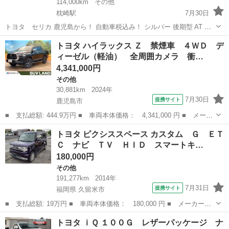
114,000km
その他
枕崎駅
7月30日
トヨタ セリカ 鹿児島から！ 自動車税込み！ シルバー 後期型 AT 車
検2年渡し！（R10年8月まで） 平成15年式 11万km台 車検対応スポー
鹿児島
南さつま市
枕崎駅
その他
セリカ
トヨタ ハイラックス Ｚ 禁煙車 ４ＷＤ デ
ツマフラー（5次元製） 車高調（タナベ製） ナビ（KENWOOD製）
ィーゼル（軽油） 全周囲カメラ 衝…
大...
4,341,000円
その他
30,881km
2024年
7月30日
提携サイト
鹿児島市
■ 支払総額: 444.9万円 ■ 車両本体価格： 4,341,000 円 ■ メーカ
ー名： トヨタ ■ 車種名： ハイラックス ■ グレード名： Ｚ
鹿児島
鹿児島市
その他
トヨタ ピクシススペース カスタム Ｇ ＥＴ
禁煙車 ４ＷＤ ディーゼル（軽油） 全周囲カメラ 衝突被害軽減
Ｃ ナビ ＴＶ ＨＩＤ スマートキ…
システム...
180,000円
その他
191,277km
2014年
7月31日
提携サイト
福岡県 久留米市
■ 支払総額: 19万円 ■ 車両本体価格： 180,000 円 ■ メーカー
名： トヨタ ■ 車種名： ピクシススペース ■ グレード名： カ
福岡
久留米市
その他
トヨタ ｉＱ １００Ｇ レザーパッケージ ナ
スタム Ｇ ＥＴＣ ナビ ＴＶ ＨＩＤ スマートキー アイドリ