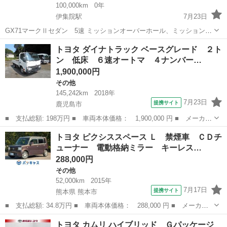
100,000km
0年
伊集院駅
7月23日
GX71マークⅡセダン 5速 ミッションオーバーホール、ミッションマ
ウント新品交換 エンジンマウント新品交換 マフラーワンオフ1本出
鹿児島
日置市
伊集院駅
その他
トヨタ ダイナトラック ベースグレード ２ト
し。 詳細は質問より。
ン 低床 ６速オートマ ４ナンバー…
1,900,000円
その他
145,242km
2018年
7月23日
提携サイト
鹿児島市
■ 支払総額: 198万円 ■ 車両本体価格： 1,900,000 円 ■ メーカー
名： トヨタ ■ 車種名： ダイナトラック ■ グレード名： ベー
鹿児島
鹿児島市
その他
トヨタ ピクシススペース Ｌ 禁煙車 ＣＤチ
スグレード ２トン 低床 ６速オートマ ４ナンバー（小型貨物）
ューナー 電動格納ミラー キーレス…
■ 排気...
288,000円
その他
52,000km
2015年
7月17日
提携サイト
熊本県 熊本市
■ 支払総額: 34.8万円 ■ 車両本体価格： 288,000 円 ■ メーカー
名： トヨタ ■ 車種名： ピクシススペース ■ グレード名：
熊本
熊本市
その他
トヨタ カムリ ハイブリッド Ｇパッケージ
Ｌ 禁煙車 ＣＤチューナー 電動格納ミラー キーレス ベンチシ