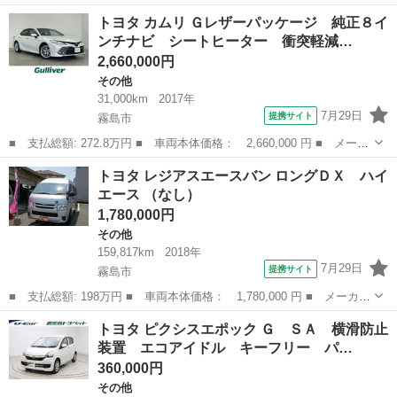
名： トヨタ ■ 車種名： ピクシススペース ■ グレード名：
佐賀
佐賀市
その他
トヨタ カムリ Ｇレザーパッケージ 純正８イ
Ｌ ドライブレコーダー ＥＴＣ バックカメラ スマートキー ア
ンチナビ シートヒーター 衝突軽減…
イドリングストップ...
2,660,000円
その他
31,000km
2017年
7月29日
提携サイト
霧島市
■ 支払総額: 272.8万円 ■ 車両本体価格： 2,660,000 円 ■ メーカ
ー名： トヨタ ■ 車種名： カムリ ■ グレード名： Ｇレザーパ
鹿児島
霧島市
その他
トヨタ レジアスエースバン ロングＤＸ ハイ
ッケージ 純正８インチナビ シートヒーター 衝突軽減ブレーキ
エース （なし）
ブライン...
1,780,000円
その他
159,817km
2018年
7月29日
提携サイト
霧島市
■ 支払総額: 198万円 ■ 車両本体価格： 1,780,000 円 ■ メーカー
名： トヨタ ■ 車種名： レジアスエースバン ■ グレード名：
鹿児島
霧島市
その他
トヨタ ピクシスエポック Ｇ ＳＡ 横滑防止
ロングＤＸ ハイエース ■ 排気量： 2000cc ■ ドア枚数： 4D...
装置 エコアイドル キーフリー パ…
360,000円
その他