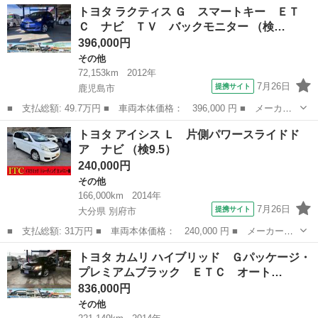
鹿児島
霧島市
その他
トヨタ ラクティス Ｇ スマートキー ＥＴ
Ｔ ４ＷＤ アルミホイール オートライト ＨＩＤ ターボ キー
Ｃ ナビ ＴＶ バックモニター （検…
レスエントリ...
396,000円
その他
72,153km
2012年
7月26日
提携サイト
鹿児島市
■ 支払総額: 49.7万円 ■ 車両本体価格： 396,000 円 ■ メーカー
名： トヨタ ■ 車種名： ラクティス ■ グレード名： Ｇ スマ
鹿児島
鹿児島市
その他
トヨタ アイシス Ｌ 片側パワースライドド
ートキー ＥＴＣ ナビ ＴＶ バックモニター ■ 排気量：
ア ナビ （検9.5）
1300cc ...
240,000円
その他
166,000km
2014年
7月26日
提携サイト
大分県 別府市
■ 支払総額: 31万円 ■ 車両本体価格： 240,000 円 ■ メーカー
名： トヨタ ■ 車種名： アイシス ■ グレード名： Ｌ 片側パ
大分
別府市
その他
トヨタ カムリ ハイブリッド Ｇパッケージ・
ワースライドドア ナビ ■ 排気量： 1800cc ■ ドア枚数： 5D
プレミアムブラック ＥＴＣ オート…
■ ...
836,000円
その他