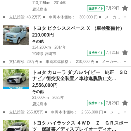
113,115km
2014年
7月29日
提携サイト
鹿児島市
■ 支払総額: 43.2万円 ■ 車両本体価格： 360,000 円 ■ メーカー
名： トヨタ ■ 車種名： ピクシスエポック ■ グレード名：
鹿児島
鹿児島市
その他
トヨタ ピクシススペース Ｘ （車検整備付）
Ｇ ＳＡ 横滑防止装置 エコアイドル キーフリー パワステ イ
210,000円
モビライザー ...
その他
124,280km
2014年
7月21日
提携サイト
宮崎県 宮崎市
■ 支払総額: 29万円 ■ 車両本体価格： 210,000 円 ■ メーカー
名： トヨタ ■ 車種名： ピクシススペース ■ グレード名： Ｘ
宮崎
宮崎市
その他
トヨタ カローラ ダブルバイビー 純正 ＳＤ
■ 排気量： 660cc ■ ドア枚数： 5D ■ ミッション： CVT ■...
ナビ／衝突安全装置／車線逸脱防止支…
2,556,000円
その他
21,000km
2023年
7月28日
提携サイト
鹿児島市
■ 支払総額: 265.8万円 ■ 車両本体価格： 2,556,000 円 ■ メーカ
ー名： トヨタ ■ 車種名： カローラ ■ グレード名： ダブルバ
鹿児島
鹿児島市
その他
トヨタ ハイラックス ４ＷＤ Ｚ ＧＲスポー
イビー 純正 ＳＤナビ／衝突安全装置／車線逸脱防止支援システム
ツ 保証書／ディスプレイオーディオ…
／シート...