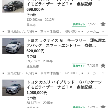
イモビライザー ナビＴＶ 点検記録…
ート 集中ドア...
699,000円
その他
130,292km
2012年
7月22日
提携サイト
霧島市
■ 支払総額: 78.7万円 ■ 車両本体価格： 699,000 円 ■ メーカー
名： トヨタ ■ 車種名： カムリ ■ グレード名： ハイブリッ
鹿児島
霧島市
その他
トヨタ ラクティス Ｇ キーフリー 運転席エ
ド Ｇパッケージ イモビライザー ナビＴＶ 点検記録簿 ＡＡ
アバッグ スマートエントリー 盗難…
Ｃ ＤＶＤ視聴可...
620,000円
その他
59,751km
2016年
7月21日
提携サイト
鹿児島市
■ 支払総額: 70.6万円 ■ 車両本体価格： 620,000 円 ■ メーカー
名： トヨタ ■ 車種名： ラクティス ■ グレード名： Ｇ キー
鹿児島
鹿児島市
その他
トヨタ カムリ ハイブリッド Ｇパッケージ
フリー 運転席エアバッグ スマートエントリー 盗難防止 パワー
イモビライザー ナビＴＶ 点検記録…
ウィンドウ ...
1,080,000円
その他
88,647km
2015年
7月21日
提携サイト