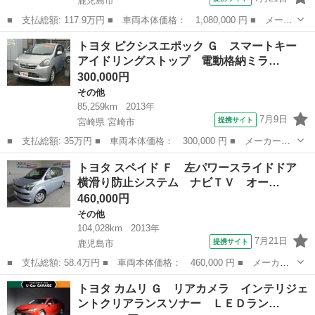
鹿児島市
■ 支払総額: 117.9万円 ■ 車両本体価格： 1,080,000 円 ■ メーカ
ー名： トヨタ ■ 車種名： カムリ ■ グレード名： ハイブリッ
鹿児島
鹿児島市
その他
トヨタ ピクシスエポック Ｇ スマートキー
ド Ｇパッケージ イモビライザー ナビＴＶ 点検記録簿 デュア
アイドリングストップ 電動格納ミラ…
ルエアコ...
300,000円
その他
85,259km
2013年
7月9日
提携サイト
宮崎県 宮崎市
■ 支払総額: 35万円 ■ 車両本体価格： 300,000 円 ■ メーカー
名： トヨタ ■ 車種名： ピクシスエポック ■ グレード名：
宮崎
宮崎市
その他
トヨタ スペイド Ｆ 左パワースライドドア
Ｇ スマートキー アイドリングストップ 電動格納ミラー ＣＶ
横滑り防止システム ナビＴＶ オー…
Ｔ 盗難防止システム...
460,000円
その他
104,028km
2013年
7月21日
提携サイト
鹿児島市
■ 支払総額: 58.4万円 ■ 車両本体価格： 460,000 円 ■ メーカー
名： トヨタ ■ 車種名： スペイド ■ グレード名： Ｆ 左パワ
鹿児島
鹿児島市
その他
トヨタ カムリ Ｇ リアカメラ インテリジェ
ースライドドア 横滑り防止システム ナビＴＶ オートエアコン
ントクリアランスソナー ＬＥＤラン…
リモコンキー...