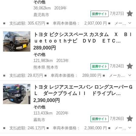
その他
38,062km
2019年
7月27日
提携サイト
鹿児島市
■ 支払総額: 305.6万円 ■ 車両本体価格： 2,937,000 円 ■ メーカ
ー名： トヨタ ■ 車種名： カムリ ■ グレード名： ＷＳ ドラ
鹿児島
鹿児島市
その他
トヨタ ピクシススペース カスタム Ｘ Ｂｌ
イブレコーダー ＥＴＣ クリアランスソナー レーンアシスト オ
ｕｅｔｏｏｔｈナビ ＤＶＤ ＥＴＣ…
ートクル...
289,000円
その他
121,983km
2013年
7月24日
提携サイト
熊本県 熊本市
■ 支払総額: 29.8万円 ■ 車両本体価格： 289,000 円 ■ メーカー
名： トヨタ ■ 車種名： ピクシススペース ■ グレード名： カ
熊本
熊本市
その他
トヨタ レジアスエースバン ロングスーパーＧ
スタム Ｘ Ｂｌｕｅｔｏｏｔｈナビ ＤＶＤ ＥＴＣ 社外アルミ
Ｌ ダークプライムＩＩ ドライブレ…
ホイール ベ...
2,390,000円
その他
113,433km
2020年
7月26日
提携サイト
霧島市
■ 支払総額: 246.1万円 ■ 車両本体価格： 2,390,000 円 ■ メーカ
ー名： トヨタ ■ 車種名： レジアスエースバン ■ グレード