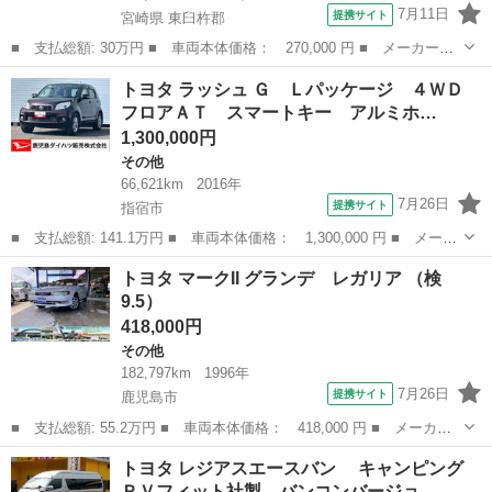
7月11日
提携サイト
宮崎県 東臼杵郡
■ 支払総額: 30万円 ■ 車両本体価格： 270,000 円 ■ メーカー
名： トヨタ ■ 車種名： ピクシスバン ■ グレード名： デラッ
宮崎
東臼杵郡
その他
トヨタ ラッシュ Ｇ Ｌパッケージ ４ＷＤ
クス ＡＴ 両側スライドドア エアコン パワーステアリング パ
フロアＡＴ スマートキー アルミホ…
ワーウィンドウ ...
1,300,000円
その他
66,621km
2016年
7月26日
提携サイト
指宿市
■ 支払総額: 141.1万円 ■ 車両本体価格： 1,300,000 円 ■ メーカ
ー名： トヨタ ■ 車種名： ラッシュ ■ グレード名： Ｇ Ｌパ
鹿児島
指宿市
その他
トヨタ マークII グランデ レガリア （検
ッケージ ４ＷＤ フロアＡＴ スマートキー アルミホイール Ａ
9.5）
ＢＳ カ...
418,000円
その他
182,797km
1996年
7月26日
提携サイト
鹿児島市
■ 支払総額: 55.2万円 ■ 車両本体価格： 418,000 円 ■ メーカー
名： トヨタ ■ 車種名： マークII ■ グレード名： グランデ レ
鹿児島
鹿児島市
その他
トヨタ レジアスエースバン キャンピング
ガリア ■ 排気量： 2000cc ■ ドア枚数： 4DHT ■ ミッ...
ＲＶフィット社製 バンコンバージョ…