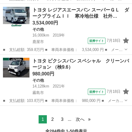
名： トヨタ ■ 車種名： ピクシススペース ■ グレード名：
大分
中津市
その他
トヨタ レジアスエースバン スーパーＧＬ ダ
Ｘ アイドリングストップ オートエアコン スマートキー ＣＤ
ークプライムＩＩ 寒冷地仕様 社外…
エコアイドル ベン...
3,534,000円
その他
16,000km
2019年
7月18日
提携サイト
鹿屋市
■ 支払総額: 359.8万円 ■ 車両本体価格： 3,534,000 円 ■ メーカ
ー名： トヨタ ■ 車種名： レジアスエースバン ■ グレード
鹿児島
鹿屋市
その他
トヨタ ピクシスバン スペシャル クリーンバ
名： スーパーＧＬ ダークプライムＩＩ 寒冷地仕様 社外メモリ
ージョン （検9.6）
ナビ フルセ...
980,000円
その他
14,128km
2021年
7月18日
提携サイト
霧島市
■ 支払総額: 103.8万円 ■ 車両本体価格： 980,000 円 ■ メーカー
名： トヨタ ■ 車種名： ピクシスバン ■ グレード名： スペシ
鹿児島
霧島市
その他
ャル クリーンバージョン ■ 排気量： 660cc ■ ドア枚数： 5D...
1
2
3
...
次へ
全284件中 1-50件表示