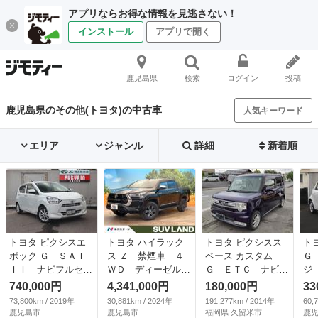
アプリならお得な情報を見逃さない！
インストール
アプリで開く
鹿児島県
検索
ログイン
投稿
鹿児島県のその他(トヨタ)の中古車
人気キーワード
エリア
ジャンル
詳細
新着順
トヨタ ピクシスエ
トヨタ ハイラック
トヨタ ピクシスス
ト
ポック Ｇ ＳＡＩ
ス Ｚ 禁煙車 ４
ペース カスタム
Ｇ
ＩＩ ナビフルセグ
ＷＤ ディーゼル
Ｇ ＥＴＣ ナビ
ジ
ＴＶ・ＢＴ ドラレ
（軽油） 全周囲カ
ＴＶ ＨＩＤ スマ
Ｖ
740,000円
4,341,000円
180,000円
33
コ前後 ＥＴＣ２．
メラ 衝突被害軽減
ートキー アイドリ
ス
73,800km / 2019年
30,881km / 2024年
191,277km / 2014年
60,
０ Ｐスタート Ｌ
システム レーダー
ングストップ 電動
音
鹿児島市
鹿児島市
福岡県 久留米市
鹿