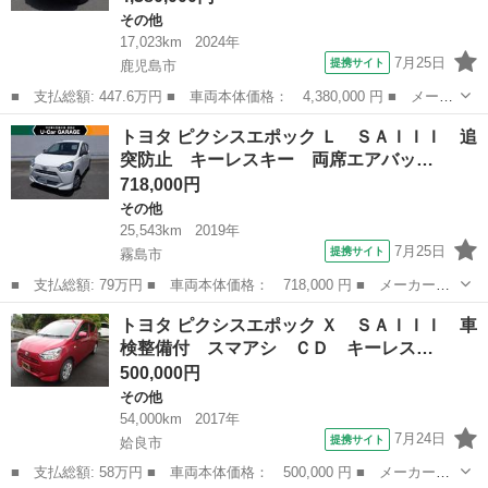
その他
17,023km
2024年
7月25日
提携サイト
鹿児島市
■ 支払総額: 447.6万円 ■ 車両本体価格： 4,380,000 円 ■ メーカ
ー名： トヨタ ■ 車種名： ハイラックス ■ グレード名： Ｚ
鹿児島
鹿児島市
その他
トヨタ ピクシスエポック Ｌ ＳＡＩＩＩ 追
バックカメ 記録簿 ダブルエアバッグ スマートキー＆プッシュス
突防止 キーレスキー 両席エアバッ…
タート ...
718,000円
その他
25,543km
2019年
7月25日
提携サイト
霧島市
■ 支払総額: 79万円 ■ 車両本体価格： 718,000 円 ■ メーカー
名： トヨタ ■ 車種名： ピクシスエポック ■ グレード名：
鹿児島
霧島市
その他
トヨタ ピクシスエポック Ｘ ＳＡＩＩＩ 車
Ｌ ＳＡＩＩＩ 追突防止 キーレスキー 両席エアバック 横滑り
検整備付 スマアシ ＣＤ キーレス…
防止装置 ＡＵＸ接...
500,000円
その他
54,000km
2017年
7月24日
提携サイト
姶良市
■ 支払総額: 58万円 ■ 車両本体価格： 500,000 円 ■ メーカー