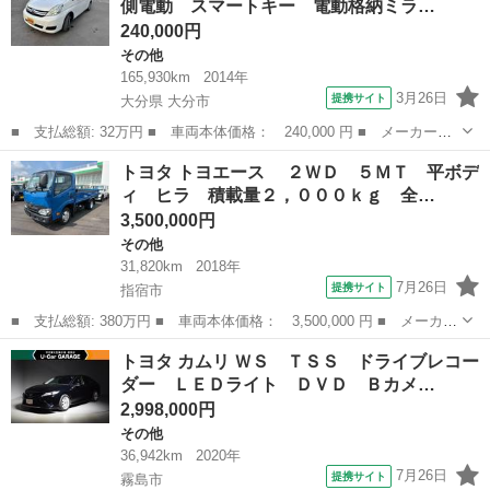
側電動 スマートキー 電動格納ミラ…
ビ リヤ－テレビ...
240,000円
その他
165,930km
2014年
3月26日
提携サイト
大分県 大分市
■ 支払総額: 32万円 ■ 車両本体価格： 240,000 円 ■ メーカー
名： トヨタ ■ 車種名： アイシス ■ グレード名： Ｌ ナビ
大分
大分市
その他
トヨタ トヨエース ２ＷＤ ５ＭＴ 平ボデ
両側スライド・片側電動 スマートキー 電動格納ミラー ３列シー
ィ ヒラ 積載量２，０００ｋｇ 全…
ト ウォークスル...
3,500,000円
その他
31,820km
2018年
7月26日
提携サイト
指宿市
■ 支払総額: 380万円 ■ 車両本体価格： 3,500,000 円 ■ メーカー
名： トヨタ ■ 車種名： トヨエース ■ グレード名： ２Ｗ
鹿児島
指宿市
その他
トヨタ カムリ ＷＳ ＴＳＳ ドライブレコー
Ｄ ５ＭＴ 平ボディ ヒラ 積載量２，０００ｋｇ 全低床 衝突
ダー ＬＥＤライト ＤＶＤ Ｂカメ…
被害軽減シス...
2,998,000円
その他
36,942km
2020年
7月26日
提携サイト
霧島市