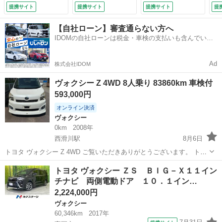
衝突被害軽減システ
ｔｈ接続 ＨＩＤヘ
ト／３列シート／ウ
ル
提携サイト
提携サイト
提携サイト
提
ム 禁煙車 ドラレ
ッドライト 運転
ォークスルー／４Ｗ
／
コ コーナーセンサ
席・助手席エアバッ
Ｄ （なし）
Ｈ
【自社ローン】審査通らない方へ
ー スマートキー
グ ＡＢＳ 衝突安
ク
IDOMの自社ローンは税金・車検の支払いも含んでいる
ＬＥＤヘッド ビル
全ボディ エアコ
ア
ので毎月の支払額は一定
トインＥＴＣ クル
ン パワーステアリ
ン
コン （車検整備
ング パワーウイン
オ
Ad
株式会社IDOM
付）
ドウ （検9.8）
【
Ｃ
ヴォクシー Z 4WD 8人乗り 83860km 車検付
説
593,000円
オンライン決済
ヴォクシー
0km
2008年
西滑川駅
8月6日
トヨタ ヴォクシー Z 4WD ご覧いただきありがとうございます。 トヨ
タ ヴォクシー Z 4WD の出品です。 8人乗りで室内も広く、使い勝手
富山
富山市
西滑川駅
ヴォクシー
4WD
トヨタ ヴォクシー ＺＳ ＢＩＧ－Ｘ１１イン
の良いファミリーカーです。 普段使いはもちろん、家族でのお出かけ
チナビ 両側電動ドア １０．１イン…
や旅行にも...
2,224,000円
ヴォクシー
60,346km
2017年