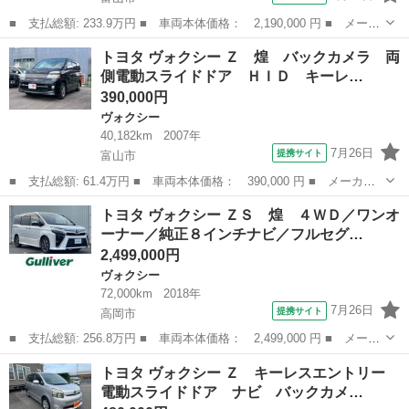
■ 支払総額: 233.9万円 ■ 車両本体価格： 2,190,000 円 ■ メーカ
ー名： トヨタ ■ 車種名： ヴォクシー ■ グレード名： ＺＳ
富山
富山市
ヴォクシー
トヨタ ヴォクシー Ｚ 煌 バックカメラ 両
ＡＬＰＩＮＥ１０型ナビ＆１２．１型フリップダウンモニター 両側
側電動スライドドア ＨＩＤ キーレ…
パワース...
390,000円
ヴォクシー
40,182km
2007年
7月26日
提携サイト
富山市
■ 支払総額: 61.4万円 ■ 車両本体価格： 390,000 円 ■ メーカー
名： トヨタ ■ 車種名： ヴォクシー ■ グレード名： Ｚ 煌
富山
富山市
ヴォクシー
トヨタ ヴォクシー ＺＳ 煌 ４ＷＤ／ワンオ
バックカメラ 両側電動スライドドア ＨＩＤ キーレスエントリ
ーナー／純正８インチナビ／フルセグ…
ー 電動格納ミ...
2,499,000円
ヴォクシー
72,000km
2018年
7月26日
提携サイト
高岡市
■ 支払総額: 256.8万円 ■ 車両本体価格： 2,499,000 円 ■ メーカ
ー名： トヨタ ■ 車種名： ヴォクシー ■ グレード名： ＺＳ
富山
高岡市
ヴォクシー
トヨタ ヴォクシー Ｚ キーレスエントリー
煌 ４ＷＤ／ワンオーナー／純正８インチナビ／フルセグＴＶ／Ｂｌ
電動スライドドア ナビ バックカメ…
ｕｅｔｏ...