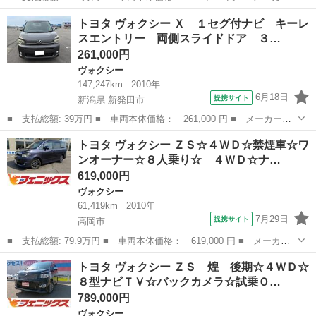
名： トヨタ ■ 車種名： ヴォクシー ■ グレード名： ＺＳ
富山
富山市
ヴォクシー
トヨタ ヴォクシー Ｘ １セグ付ナビ キーレ
煌 ナビ・バックカメラ・ＥＴＣ装備車 ■ 排気量： 2000cc ■ ド
スエントリー 両側スライドドア ３…
ア枚...
261,000円
ヴォクシー
147,247km
2010年
6月18日
提携サイト
新潟県 新発田市
■ 支払総額: 39万円 ■ 車両本体価格： 261,000 円 ■ メーカー
名： トヨタ ■ 車種名： ヴォクシー ■ グレード名： Ｘ １セ
新潟
新発田市
ヴォクシー
トヨタ ヴォクシー ＺＳ☆４ＷＤ☆禁煙車☆ワ
グ付ナビ キーレスエントリー 両側スライドドア ３列シート フ
ンオーナー☆８人乗り☆ ４ＷＤ☆ナ…
ルフラット ウォ...
619,000円
ヴォクシー
61,419km
2010年
7月29日
提携サイト
高岡市
■ 支払総額: 79.9万円 ■ 車両本体価格： 619,000 円 ■ メーカー
名： トヨタ ■ 車種名： ヴォクシー ■ グレード名： ＺＳ☆４
富山
高岡市
ヴォクシー
トヨタ ヴォクシー ＺＳ 煌 後期☆４ＷＤ☆
ＷＤ☆禁煙車☆ワンオーナー☆８人乗り☆ ４ＷＤ☆ナビ☆Ｂｌｕｅ
８型ナビＴＶ☆バックカメラ☆試乗Ｏ…
ｔｏｏｔｈ☆...
789,000円
ヴォクシー