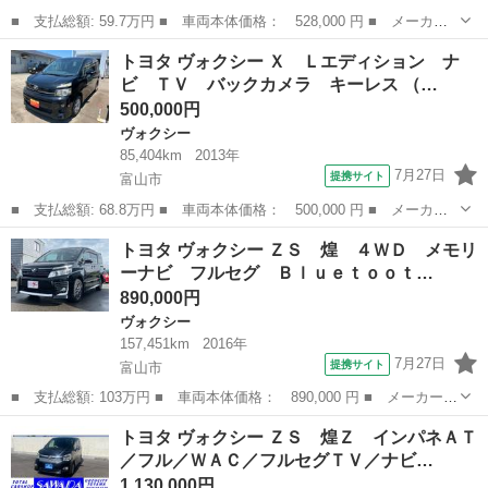
■ 支払総額: 59.7万円 ■ 車両本体価格： 528,000 円 ■ メーカー
名： トヨタ ■ 車種名： ヴォクシー ■ グレード名： ＺＳ 煌
山梨
甲府市
ヴォクシー
トヨタ ヴォクシー Ｘ Ｌエディション ナ
ＩＩ ■ 排気量： 2000cc ■ ドア枚数： 5D ■ ミッション： ...
ビ ＴＶ バックカメラ キーレス （…
500,000円
ヴォクシー
85,404km
2013年
7月27日
提携サイト
富山市
■ 支払総額: 68.8万円 ■ 車両本体価格： 500,000 円 ■ メーカー
名： トヨタ ■ 車種名： ヴォクシー ■ グレード名： Ｘ Ｌエ
富山
富山市
ヴォクシー
トヨタ ヴォクシー ＺＳ 煌 ４ＷＤ メモリ
ディション ナビ ＴＶ バックカメラ キーレス ■ 排気量：
ーナビ フルセグ Ｂｌｕｅｔｏｏｔ…
2000cc...
890,000円
ヴォクシー
157,451km
2016年
7月27日
提携サイト
富山市
■ 支払総額: 103万円 ■ 車両本体価格： 890,000 円 ■ メーカー
名： トヨタ ■ 車種名： ヴォクシー ■ グレード名： ＺＳ
富山
富山市
ヴォクシー
トヨタ ヴォクシー ＺＳ 煌Ｚ インパネＡＴ
煌 ４ＷＤ メモリーナビ フルセグ Ｂｌｕｅｔｏｏｔｈ バック
／フル／ＷＡＣ／フルセグＴＶ／ナビ…
カメラ フリップ...
1,130,000円