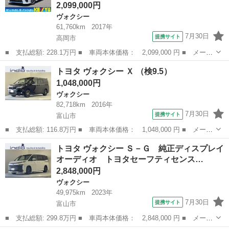
2,099,000円
ヴォクシー
61,760km
2017年
7月30日
提携サイト
高岡市
■ 支払総額: 228.1万円 ■ 車両本体価格： 2,099,000 円 ■ メーカ
ー名： トヨタ ■ 車種名： ヴォクシー ■ グレード名： ＺＳ
富山
高岡市
ヴォクシー
トヨタ ヴォクシー Ｘ （検9.5）
【禁煙／７人乗／後期型】【衝突軽減装置／車線逸脱警報】 【アル
1,048,000円
パイン１１...
ヴォクシー
82,718km
2016年
7月30日
提携サイト
富山市
■ 支払総額: 116.8万円 ■ 車両本体価格： 1,048,000 円 ■ メーカ
ー名： トヨタ ■ 車種名： ヴォクシー ■ グレード名： Ｘ ■
富山
富山市
ヴォクシー
トヨタ ヴォクシー Ｓ－Ｇ 純正ディスプレイ
排気量： 2000cc ■ ドア枚数： 5D ■ ミッション： CV...
オーディオ トヨタセーフティセンス…
2,848,000円
ヴォクシー
49,975km
2023年
7月30日
提携サイト
富山市
■ 支払総額: 299.8万円 ■ 車両本体価格： 2,848,000 円 ■ メーカ
ー名： トヨタ ■ 車種名： ヴォクシー ■ グレード名： Ｓ－