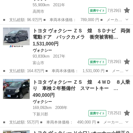
55,900km
2011年
7月29日
提携サイト
高岡市
■ 支払総額: 96.9万円 ■ 車両本体価格： 789,000 円 ■ メーカー
名： トヨタ ■ 車種名： ヴォクシー ■ グレード名： ＺＳ
富山
高岡市
ヴォクシー
トヨタ ヴォクシー ＺＳ 煌 ＳＤナビ 両側
煌 後期☆４ＷＤ☆８型ナビＴＶ☆バックカメラ☆試乗ＯＫ 後席フ
電動ドア バックカメラ 衝突被害軽…
リップダウン☆...
1,531,000円
ヴォクシー
93,830km
2017年
7月29日
提携サイト
富山市
■ 支払総額: 164.8万円 ■ 車両本体価格： 1,531,000 円 ■ メーカ
ー名： トヨタ ■ 車種名： ヴォクシー ■ グレード名： ＺＳ
富山
富山市
ヴォクシー
トヨタ ヴォクシー ＺＳ 煌 ４ＷＤ ８人乗
煌 ＳＤナビ 両側電動ドア バックカメラ 衝突被害軽減システ
り 車検２年整備付 スマートキー …
ム 禁煙車...
490,000円
ヴォクシー
169,092km
2008年
7月25日
提携サイト
下新川郡
■ 支払総額: 55万円 ■ 車両本体価格： 490,000 円 ■ メーカー
名： トヨタ ■ 車種名： ヴォクシー ■ グレード名： ＺＳ
富山
下新川郡
ヴォクシー