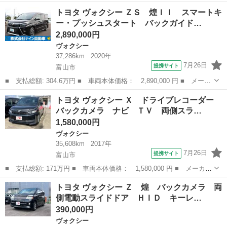
名： トヨタ ■ 車種名： ヴォクシー ■ グレード名： ＺＳ Ｗ
富山
魚津市
ヴォクシー
トヨタ ヴォクシー ＺＳ 煌ＩＩ スマートキ
ＡＣ／フルセグＴＶ／ナビ／バックカメラ／ＥＴＣ／ＡＷ／電動スラ
ー・プッシュスタート バックガイド…
イドドア／...
2,890,000円
ヴォクシー
37,286km
2020年
7月26日
提携サイト
富山市
■ 支払総額: 304.6万円 ■ 車両本体価格： 2,890,000 円 ■ メーカ
ー名： トヨタ ■ 車種名： ヴォクシー ■ グレード名： ＺＳ
富山
富山市
ヴォクシー
トヨタ ヴォクシー Ｘ ドライブレコーダー
煌ＩＩ スマートキー・プッシュスタート バックガイドモニター
バックカメラ ナビ ＴＶ 両側スラ…
セキュリ...
1,580,000円
ヴォクシー
35,608km
2017年
7月26日
提携サイト
富山市
■ 支払総額: 171万円 ■ 車両本体価格： 1,580,000 円 ■ メーカー
名： トヨタ ■ 車種名： ヴォクシー ■ グレード名： Ｘ ドラ
富山
富山市
ヴォクシー
トヨタ ヴォクシー Ｚ 煌 バックカメラ 両
イブレコーダー バックカメラ ナビ ＴＶ 両側スライド・片側電
側電動スライドドア ＨＩＤ キーレ…
動 オート...
390,000円
ヴォクシー