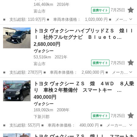
146,469km
2016年
7月25日
提携サイト
富山市
■ 支払総額: 110.9万円 ■ 車両本体価格： 1,020,000 円 ■ メーカ
ー名： トヨタ ■ 車種名： ヴォクシー ■ グレード名： ＺＳ
富山
富山市
ヴォクシー
トヨタ ヴォクシー ハイブリッドＺＳ 煌ＩＩ
フルセグ メモリーナビ ＤＶＤ再生 ミュージックプレイヤー接続
Ｉ 社外フルセグナビ Ｂｌｕｅｔｏ…
可 バッ...
2,680,000円
ヴォクシー
53,516km
2021年
7月25日
提携サイト
富山市
■ 支払総額: 278万円 ■ 車両本体価格： 2,680,000 円 ■ メーカー
名： トヨタ ■ 車種名： ヴォクシー ■ グレード名： ハイブリ
富山
富山市
ヴォクシー
トヨタ ヴォクシー ＺＳ 煌 ４ＷＤ ８人乗
ッドＺＳ 煌ＩＩＩ 社外フルセグナビ Ｂｌｕｅｔｏｏｔｈ セー
り 車検２年整備付 スマートキー …
フティセン...
490,000円
ヴォクシー
169,092km
2008年
7月25日
提携サイト
下新川郡
■ 支払総額: 55万円 ■ 車両本体価格： 490,000 円 ■ メーカー
名： トヨタ ■ 車種名： ヴォクシー ■ グレード名： ＺＳ
富山
下新川郡
ヴォクシー
トヨタ ヴォクシー ＺＳ 煌ＩＩ スマートキ