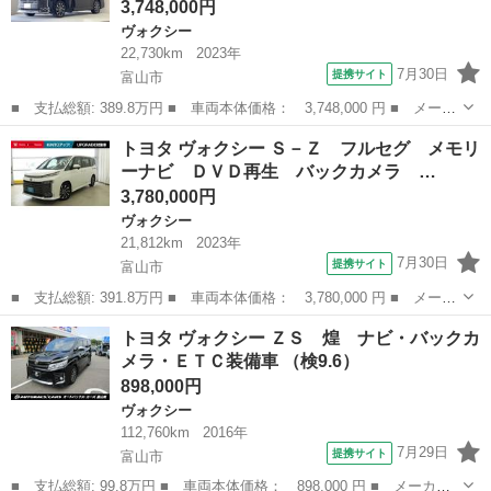
3,748,000円
ヴォクシー
22,730km
2023年
7月30日
提携サイト
富山市
■ 支払総額: 389.8万円 ■ 車両本体価格： 3,748,000 円 ■ メーカ
ー名： トヨタ ■ 車種名： ヴォクシー ■ グレード名： ハイブ
富山
富山市
ヴォクシー
トヨタ ヴォクシー Ｓ－Ｚ フルセグ メモリ
リッドＳ－Ｚ 純正ディスプレイオーディオ トヨタセーフティセン
ーナビ ＤＶＤ再生 バックカメラ …
ス バッ...
3,780,000円
ヴォクシー
21,812km
2023年
7月30日
提携サイト
富山市
■ 支払総額: 391.8万円 ■ 車両本体価格： 3,780,000 円 ■ メーカ
ー名： トヨタ ■ 車種名： ヴォクシー ■ グレード名： Ｓ－
富山
富山市
ヴォクシー
トヨタ ヴォクシー ＺＳ 煌 ナビ・バックカ
Ｚ フルセグ メモリーナビ ＤＶＤ再生 バックカメラ 衝突被害
メラ・ＥＴＣ装備車 （検9.6）
軽減システ...
898,000円
ヴォクシー
112,760km
2016年
7月29日
提携サイト
富山市
■ 支払総額: 99.8万円 ■ 車両本体価格： 898,000 円 ■ メーカー