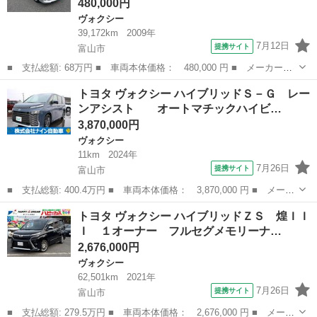
480,000円
ヴォクシー
39,172km
2009年
7月12日
提携サイト
富山市
■ 支払総額: 68万円 ■ 車両本体価格： 480,000 円 ■ メーカー
名： トヨタ ■ 車種名： ヴォクシー ■ グレード名： Ｚ キー
富山
富山市
ヴォクシー
トヨタ ヴォクシー ハイブリッドＳ－Ｇ レー
レスエントリー 電動スライドドア ナビ バックカメラ ＨＩＤヘ
ンアシスト オートマチックハイビ…
ッドライト フル...
3,870,000円
ヴォクシー
11km
2024年
7月26日
提携サイト
富山市
■ 支払総額: 400.4万円 ■ 車両本体価格： 3,870,000 円 ■ メーカ
ー名： トヨタ ■ 車種名： ヴォクシー ■ グレード名： ハイブ
富山
富山市
ヴォクシー
トヨタ ヴォクシー ハイブリッドＺＳ 煌ＩＩ
リッドＳ－Ｇ レーンアシスト オートマチックハイビーム オー
Ｉ １オーナー フルセグメモリーナ…
トライト...
2,676,000円
ヴォクシー
62,501km
2021年
7月26日
提携サイト
富山市
■ 支払総額: 279.5万円 ■ 車両本体価格： 2,676,000 円 ■ メーカ