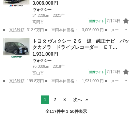
3,006,000円
ヴォクシー
34,220km
2021年
7月24日
提携サイト
高岡市
■ 支払総額: 312.9万円 ■ 車両本体価格： 3,006,000 円 ■ メーカ
ー名： トヨタ ■ 車種名： ヴォクシー ■ グレード名： ＺＳ
富山
高岡市
ヴォクシー
トヨタ ヴォクシー ＺＳ 煌 純正ナビ バッ
煌ＩＩＩ セーフティセンス １２．８インチフリップダウンモニタ
クカメラ ドライブレコーダー ＥＴ…
ー ＢＩ...
1,931,000円
ヴォクシー
76,000km
2018年
7月24日
提携サイト
富山市
■ 支払総額: 199.8万円 ■ 車両本体価格： 1,931,000 円 ■ メーカ
ー名： トヨタ ■ 車種名： ヴォクシー ■ グレード名： ＺＳ
富山
富山市
ヴォクシー
煌 純正ナビ バックカメラ ドライブレコーダー ＥＴＣ 両側パ
ワースラ...
1
2
3
次へ
全117件中 1-50件表示