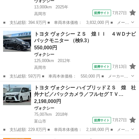
ヴォクシー
13,000km
2025年
7月27日
提携サイト
高岡市
■ 支払総額: 394.9万円 ■ 車両本体価格： 3,832,000 円 ■ メーカ
ー名： トヨタ ■ 車種名： ヴォクシー ■ グレード名： ハイブ
富山
高岡市
ヴォクシー
トヨタ ヴォクシー ＺＳ 煌ＩＩ ４ＷＤナビ
リッドＳ－Ｚ セーフティセンス 純正１０．５型ナビ 両側電動ス
バックモニター （検9.3）
ライド ...
550,000円
ヴォクシー
125,000km
2012年
7月13日
提携サイト
高岡市
■ 支払総額: 59万円 ■ 車両本体価格： 550,000 円 ■ メーカー
名： トヨタ ■ 車種名： ヴォクシー ■ グレード名： ＺＳ 煌
富山
高岡市
ヴォクシー
トヨタ ヴォクシー ハイブリッドＺＳ 煌 社
ＩＩ ４ＷＤナビバックモニター ■ 排気量： 2000cc ■ ドア枚
外ナビ／バックカメラ／フルセグＴＶ…
数： 5...
2,198,000円
ヴォクシー
75,007km
2018年
7月27日
提携サイト
富山市
■ 支払総額: 229.8万円 ■ 車両本体価格： 2,198,000 円 ■ メーカ
ー名： トヨタ ■ 車種名： ヴォクシー ■ グレード名： ハイブ
富山
富山市
ヴォクシー