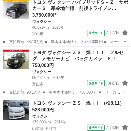
トヨタ ヴォクシー ハイブリッドＳ－Ｚ サポ
リッドＺＳ 煌 社外ナビ／バックカメラ／フルセグＴＶ／後席フリ
カーＳ 寒冷地仕様 前後ドライブレ…
ップダウ...
3,750,000円
ヴォクシー
40,079km
2023年
7月27日
提携サイト
富山市
■ 支払総額: 387.3万円 ■ 車両本体価格： 3,750,000 円 ■ メーカ
ー名： トヨタ ■ 車種名： ヴォクシー ■ グレード名： ハイブ
富山
富山市
ヴォクシー
トヨタ ヴォクシー ＺＳ 煌ＩＩＩ フルセ
リッドＳ－Ｚ サポカーＳ 寒冷地仕様 前後ドライブレコーダー
グ メモリーナビ バックカメラ ＥＴ…
ＥＴＣ ...
750,000円
ヴォクシー
85,454km
2013年
7月27日
提携サイト
富山市
■ 支払総額: 90.1万円 ■ 車両本体価格： 750,000 円 ■ メーカー
名： トヨタ ■ 車種名： ヴォクシー ■ グレード名： ＺＳ 煌
富山
富山市
ヴォクシー
トヨタ ヴォクシー ＺＳ 煌ＩＩ （検8.11）
ＩＩＩ フルセグ メモリーナビ バックカメラ ＥＴＣ 両側電動
528,000円
スライド Ｈ...
ヴォクシー
179,000km
2011年
7月30日
提携サイト
山梨県 甲府市