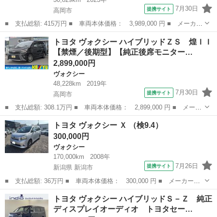
7月30日
提携サイト
高岡市
■ 支払総額: 415万円 ■ 車両本体価格： 3,989,000 円 ■ メーカー
名： トヨタ ■ 車種名： ヴォクシー ■ グレード名： ハイブリ
富山
高岡市
ヴォクシー
トヨタ ヴォクシー ハイブリッドＺＳ 煌ＩＩ
ッドＳ－Ｚ【禁煙】【１３．２型後席モニター】 【全方位カメラ】
【禁煙／後期型】【純正後席モニター…
【１０．５...
2,899,000円
ヴォクシー
48,228km
2019年
7月30日
提携サイト
高岡市
■ 支払総額: 308.1万円 ■ 車両本体価格： 2,899,000 円 ■ メーカ
ー名： トヨタ ■ 車種名： ヴォクシー ■ グレード名： ハイブ
富山
高岡市
ヴォクシー
トヨタ ヴォクシー Ｘ （検9.4）
リッドＺＳ 煌ＩＩ【禁煙／後期型】【純正後席モニター】 【９イ
300,000円
ンチ純正...
ヴォクシー
170,000km
2008年
7月26日
提携サイト
新潟県 新潟市
■ 支払総額: 36万円 ■ 車両本体価格： 300,000 円 ■ メーカー
名： トヨタ ■ 車種名： ヴォクシー ■ グレード名： Ｘ ■ 排
新潟
新潟市
ヴォクシー
トヨタ ヴォクシー ハイブリッドＳ－Ｚ 純正
気量： 2000cc ■ ドア枚数： 5D ■ ミッション： CVT ■ 店...
ディスプレイオーディオ トヨタセー…