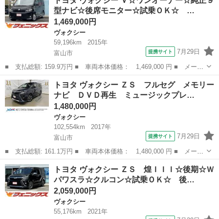
トヨタ ヴォクシー Ｖ☆ワンオーナー☆純正９
煌 ４ＷＤ ８人乗り 車検２年整備付 スマートキー プッシュス
型ナビ☆後席モニター☆試乗ＯＫ☆ …
タート ナビ ＴＶ...
1,469,000円
ヴォクシー
59,196km
2015年
7月29日
提携サイト
富山市
■ 支払総額: 159.9万円 ■ 車両本体価格： 1,469,000 円 ■ メーカ
ー名： トヨタ ■ 車種名： ヴォクシー ■ グレード名： Ｖ☆ワ
富山
富山市
ヴォクシー
トヨタ ヴォクシー ＺＳ フルセグ メモリー
ンオーナー☆純正９型ナビ☆後席モニター☆試乗ＯＫ☆ ワンオーナ
ナビ ＤＶＤ再生 ミュージックプレ…
ー☆純正...
1,480,000円
ヴォクシー
102,554km
2017年
7月29日
提携サイト
富山市
■ 支払総額: 161.1万円 ■ 車両本体価格： 1,480,000 円 ■ メーカ
ー名： トヨタ ■ 車種名： ヴォクシー ■ グレード名： ＺＳ
富山
富山市
ヴォクシー
トヨタ ヴォクシー ＺＳ 煌ＩＩＩ☆後期☆Ｗ
フルセグ メモリーナビ ＤＶＤ再生 ミュージックプレイヤー接続
パワスラ☆クルコン☆試乗ＯＫ☆ 後…
可 バッ...
2,059,000円
ヴォクシー
55,176km
2021年