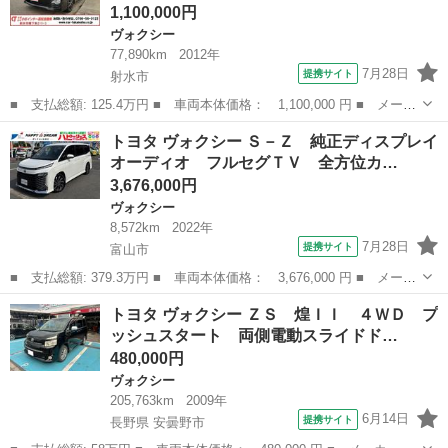
1,100,000円
ヴォクシー
77,890km
2012年
7月28日
提携サイト
射水市
■ 支払総額: 125.4万円 ■ 車両本体価格： 1,100,000 円 ■ メーカ
ー名： トヨタ ■ 車種名： ヴォクシー ■ グレード名： ＺＳ
富山
射水市
ヴォクシー
トヨタ ヴォクシー Ｓ－Ｚ 純正ディスプレイ
煌ＩＩ ４ＷＤ ７人乗り 両側電動パワースライドドア 地デジフ
オーディオ フルセグＴＶ 全方位カ…
ルセグナ...
3,676,000円
ヴォクシー
8,572km
2022年
7月28日
提携サイト
富山市
■ 支払総額: 379.3万円 ■ 車両本体価格： 3,676,000 円 ■ メーカ
ー名： トヨタ ■ 車種名： ヴォクシー ■ グレード名： Ｓ－
富山
富山市
ヴォクシー
トヨタ ヴォクシー ＺＳ 煌ＩＩ ４ＷＤ プ
Ｚ 純正ディスプレイオーディオ フルセグＴＶ 全方位カメラ ス
ッシュスタート 両側電動スライドド…
マートキー...
480,000円
ヴォクシー
205,763km
2009年
6月14日
提携サイト
長野県 安曇野市