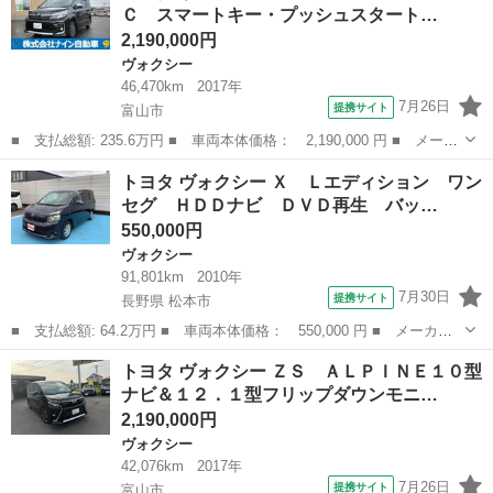
Ｃ スマートキー・プッシュスタート…
ア スマー...
2,190,000円
ヴォクシー
46,470km
2017年
7月26日
提携サイト
富山市
■ 支払総額: 235.6万円 ■ 車両本体価格： 2,190,000 円 ■ メーカ
ー名： トヨタ ■ 車種名： ヴォクシー ■ グレード名： ＺＳ
富山
富山市
ヴォクシー
トヨタ ヴォクシー Ｘ Ｌエディション ワン
煌ＩＩ ２．０ＥＴＣ スマートキー・プッシュスタート バックガ
セグ ＨＤＤナビ ＤＶＤ再生 バッ…
イドモニ...
550,000円
ヴォクシー
91,801km
2010年
7月30日
提携サイト
長野県 松本市
■ 支払総額: 64.2万円 ■ 車両本体価格： 550,000 円 ■ メーカー
名： トヨタ ■ 車種名： ヴォクシー ■ グレード名： Ｘ Ｌエ
長野
松本市
ヴォクシー
トヨタ ヴォクシー ＺＳ ＡＬＰＩＮＥ１０型
ディション ワンセグ ＨＤＤナビ ＤＶＤ再生 バックカメラ Ｅ
ナビ＆１２．１型フリップダウンモニ…
ＴＣ 電動ス...
2,190,000円
ヴォクシー
42,076km
2017年
7月26日
提携サイト
富山市