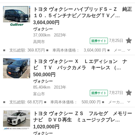
ー名： トヨタ ■ 車種名： ヴォクシー ■ グレード名： ハイブ
富山
富山市
ヴォクシー
トヨタ ヴォクシー ハイブリッドＳ－Ｚ 純正
リッドＺＳ 煌ＩＩＩ １オーナー フルセグメモリーナビ バック
１０．５インチナビ／フルセグＴＶ／…
カメラ ...
3,604,000円
ヴォクシー
37,000km
2023年
7月25日
提携サイト
高岡市
■ 支払総額: 369.8万円 ■ 車両本体価格： 3,604,000 円 ■ メーカ
ー名： トヨタ ■ 車種名： ヴォクシー ■ グレード名： ハイブ
富山
高岡市
ヴォクシー
トヨタ ヴォクシー Ｘ Ｌエディション ナ
リッドＳ－Ｚ 純正１０．５インチナビ／フルセグＴＶ／Ｂｌｕｅｔ
ビ ＴＶ バックカメラ キーレス （…
ｏｏｔｈ...
500,000円
ヴォクシー
85,404km
2013年
7月27日
提携サイト
富山市
■ 支払総額: 68.8万円 ■ 車両本体価格： 500,000 円 ■ メーカー
名： トヨタ ■ 車種名： ヴォクシー ■ グレード名： Ｘ Ｌエ
富山
富山市
ヴォクシー
トヨタ ヴォクシー ＺＳ フルセグ メモリー
ディション ナビ ＴＶ バックカメラ キーレス ■ 排気量：
ナビ ＤＶＤ再生 ミュージックプレ…
2000cc...
1,020,000円
ヴォクシー