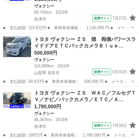
ヴォクシー
69,742km
2013年
7月27日
提携サイト
魚津市
■ 支払総額: 123.8万円 ■ 車両本体価格： 1,130,000 円 ■ メーカ
ー名： トヨタ ■ 車種名： ヴォクシー ■ グレード名： ＺＳ
富山
魚津市
ヴォクシー
トヨタ ヴォクシー ＺＳ 煌 両側パワースラ
煌Ｚ インパネＡＴ／フル／ＷＡＣ／フルセグＴＶ／ナビ／バックカ
イドドアＥＴＣバックカメラＢｌｕｅ…
メラ／Ｅ...
500,000円
ヴォクシー
116,000km
2011年
5月31日
提携サイト
山梨県 笛吹市
■ 支払総額: 59.8万円 ■ 車両本体価格： 500,000 円 ■ メーカー
名： トヨタ ■ 車種名： ヴォクシー ■ グレード名： ＺＳ
山梨
笛吹市
ヴォクシー
トヨタ ヴォクシー ＺＳ ＷＡＣ／フルセグＴ
煌 両側パワースライドドアＥＴＣバックカメラＢｌｕｅｔｏｏｔｈ
Ｖ／ナビ／バックカメラ／ＥＴＣ／Ａ…
ナビ ■ 排気...
1,780,000円
ヴォクシー
46,367km
2014年
7月26日
提携サイト
魚津市
■ 支払総額: 189万円 ■ 車両本体価格： 1,780,000 円 ■ メーカー