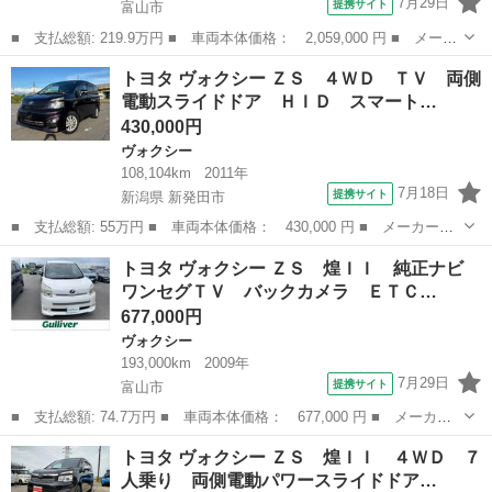
7月29日
提携サイト
富山市
■ 支払総額: 219.9万円 ■ 車両本体価格： 2,059,000 円 ■ メーカ
ー名： トヨタ ■ 車種名： ヴォクシー ■ グレード名： ＺＳ
富山
富山市
ヴォクシー
トヨタ ヴォクシー ＺＳ ４ＷＤ ＴＶ 両側
煌ＩＩＩ☆後期☆Ｗパワスラ☆クルコン☆試乗ＯＫ☆ 後期型☆両側
電動スライドドア ＨＩＤ スマート…
パワスラ...
430,000円
ヴォクシー
108,104km
2011年
7月18日
提携サイト
新潟県 新発田市
■ 支払総額: 55万円 ■ 車両本体価格： 430,000 円 ■ メーカー
名： トヨタ ■ 車種名： ヴォクシー ■ グレード名： ＺＳ ４
新潟
新発田市
ヴォクシー
トヨタ ヴォクシー ＺＳ 煌ＩＩ 純正ナビ
ＷＤ ＴＶ 両側電動スライドドア ＨＩＤ スマートキー 電動格
ワンセグＴＶ バックカメラ ＥＴＣ…
納ミラー 後席モ...
677,000円
ヴォクシー
193,000km
2009年
7月29日
提携サイト
富山市
■ 支払総額: 74.7万円 ■ 車両本体価格： 677,000 円 ■ メーカー
名： トヨタ ■ 車種名： ヴォクシー ■ グレード名： ＺＳ 煌
富山
富山市
ヴォクシー
トヨタ ヴォクシー ＺＳ 煌ＩＩ ４ＷＤ ７
ＩＩ 純正ナビ ワンセグＴＶ バックカメラ ＥＴＣ ＡＢＳ 横
人乗り 両側電動パワースライドドア…
滑り防止装置...