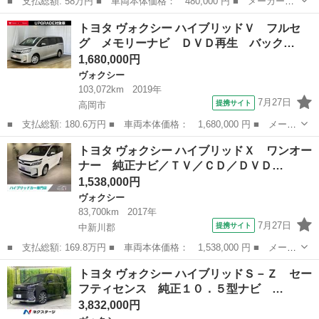
■ 支払総額: 58万円 ■ 車両本体価格： 480,000 円 ■ メーカー
名： トヨタ ■ 車種名： ヴォクシー ■ グレード名： ＺＳ 煌
長野
安曇野市
ヴォクシー
トヨタ ヴォクシー ハイブリッドＶ フルセ
ＩＩ ４ＷＤ プッシュスタート 両側電動スライドドア 社外ナビ
グ メモリーナビ ＤＶＤ再生 バック…
バックカメラ Ｄ...
1,680,000円
ヴォクシー
103,072km
2019年
7月27日
提携サイト
高岡市
■ 支払総額: 180.6万円 ■ 車両本体価格： 1,680,000 円 ■ メーカ
ー名： トヨタ ■ 車種名： ヴォクシー ■ グレード名： ハイブ
富山
高岡市
ヴォクシー
トヨタ ヴォクシー ハイブリッドＸ ワンオー
リッドＶ フルセグ メモリーナビ ＤＶＤ再生 バックカメラ 衝
ナー 純正ナビ／ＴＶ／ＣＤ／ＤＶＤ…
突被害軽...
1,538,000円
ヴォクシー
83,700km
2017年
7月27日
提携サイト
中新川郡
■ 支払総額: 169.8万円 ■ 車両本体価格： 1,538,000 円 ■ メーカ
ー名： トヨタ ■ 車種名： ヴォクシー ■ グレード名： ハイブ
富山
中新川郡
ヴォクシー
トヨタ ヴォクシー ハイブリッドＳ－Ｚ セー
リッドＸ ワンオーナー 純正ナビ／ＴＶ／ＣＤ／ＤＶＤ／Ｂｌｕｅ
フティセンス 純正１０．５型ナビ …
ｔｏｏｔ...
3,832,000円