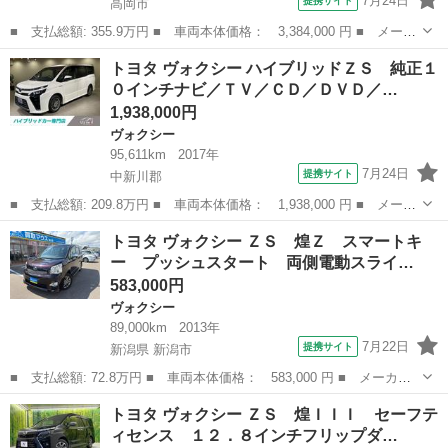
7月24日
提携サイト
高岡市
■ 支払総額: 355.9万円 ■ 車両本体価格： 3,384,000 円 ■ メーカ
ー名： トヨタ ■ 車種名： ヴォクシー ■ グレード名： Ｓ－
富山
高岡市
ヴォクシー
トヨタ ヴォクシー ハイブリッドＺＳ 純正１
Ｚ セーフティセンス 純正１０．５型ナビ 両側電動スライド バ
０インチナビ／ＴＶ／ＣＤ／ＤＶＤ／…
ックカメラ...
1,938,000円
ヴォクシー
95,611km
2017年
7月24日
提携サイト
中新川郡
■ 支払総額: 209.8万円 ■ 車両本体価格： 1,938,000 円 ■ メーカ
ー名： トヨタ ■ 車種名： ヴォクシー ■ グレード名： ハイブ
富山
中新川郡
ヴォクシー
トヨタ ヴォクシー ＺＳ 煌Ｚ スマートキ
リッドＺＳ 純正１０インチナビ／ＴＶ／ＣＤ／ＤＶＤ／Ｂｌｕｅｔ
ー プッシュスタート 両側電動スライ…
ｏｏｔｈ...
583,000円
ヴォクシー
89,000km
2013年
7月22日
提携サイト
新潟県 新潟市
■ 支払総額: 72.8万円 ■ 車両本体価格： 583,000 円 ■ メーカー
名： トヨタ ■ 車種名： ヴォクシー ■ グレード名： ＺＳ 煌
新潟
新潟市
ヴォクシー
トヨタ ヴォクシー ＺＳ 煌ＩＩＩ セーフテ
Ｚ スマートキー プッシュスタート 両側電動スライド メモリー
ィセンス １２．８インチフリップダ…
ナビ ＣＤ ...