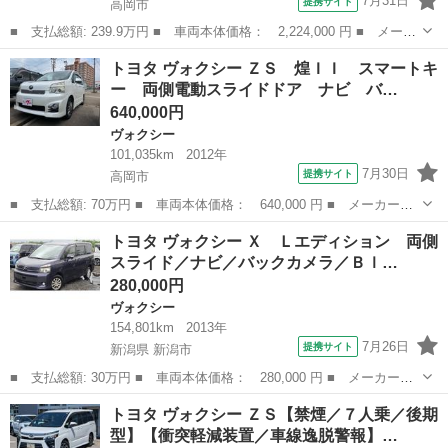
7月31日
提携サイト
高岡市
■ 支払総額: 239.9万円 ■ 車両本体価格： 2,224,000 円 ■ メーカ
ー名： トヨタ ■ 車種名： ヴォクシー ■ グレード名： ＺＳ
富山
高岡市
ヴォクシー
トヨタ ヴォクシー ＺＳ 煌ＩＩ スマートキ
ＢＩＧ－Ｘ１１インチナビ 両側電動ドア １０．１インチフリップ
ー 両側電動スライドドア ナビ バ…
ダウン ...
640,000円
ヴォクシー
101,035km
2012年
7月30日
提携サイト
高岡市
■ 支払総額: 70万円 ■ 車両本体価格： 640,000 円 ■ メーカー
名： トヨタ ■ 車種名： ヴォクシー ■ グレード名： ＺＳ 煌
富山
高岡市
ヴォクシー
トヨタ ヴォクシー Ｘ Ｌエディション 両側
ＩＩ スマートキー 両側電動スライドドア ナビ バックモニタ
スライド／ナビ／バックカメラ／Ｂｌ…
ー Ｂｌｕｅｔｏｏ...
280,000円
ヴォクシー
154,801km
2013年
7月26日
提携サイト
新潟県 新潟市
■ 支払総額: 30万円 ■ 車両本体価格： 280,000 円 ■ メーカー
名： トヨタ ■ 車種名： ヴォクシー ■ グレード名： Ｘ Ｌエ
新潟
新潟市
ヴォクシー
トヨタ ヴォクシー ＺＳ【禁煙／７人乗／後期
ディション 両側スライド／ナビ／バックカメラ／Ｂｌｕｅｔｏｏｔ
型】【衝突軽減装置／車線逸脱警報】…
ｈ／プッシュスタ...