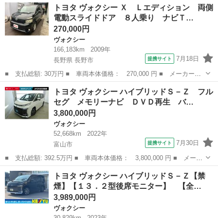
富山
富山市
ヴォクシー
トヨタ ヴォクシー Ｘ Ｌエディション 両側
Ｇ 純正ディスプレイオーディオ トヨタセーフティセンス バック
電動スライドドア ８人乗り ナビＴ…
モニター ...
270,000円
ヴォクシー
166,183km
2009年
7月18日
提携サイト
長野県 長野市
■ 支払総額: 30万円 ■ 車両本体価格： 270,000 円 ■ メーカー
名： トヨタ ■ 車種名： ヴォクシー ■ グレード名： Ｘ Ｌエ
長野
長野市
ヴォクシー
トヨタ ヴォクシー ハイブリッドＳ－Ｚ フル
ディション 両側電動スライドドア ８人乗り ナビＴＶ バックカ
セグ メモリーナビ ＤＶＤ再生 バ…
メラ キーレス ...
3,800,000円
ヴォクシー
52,668km
2022年
7月30日
提携サイト
富山市
■ 支払総額: 392.5万円 ■ 車両本体価格： 3,800,000 円 ■ メーカ
ー名： トヨタ ■ 車種名： ヴォクシー ■ グレード名： ハイブ
富山
富山市
ヴォクシー
トヨタ ヴォクシー ハイブリッドＳ－Ｚ【禁
リッドＳ－Ｚ フルセグ メモリーナビ ＤＶＤ再生 バックカメ
煙】【１３．２型後席モニター】 【全…
ラ 衝突被...
3,989,000円
ヴォクシー
30,829km
2023年