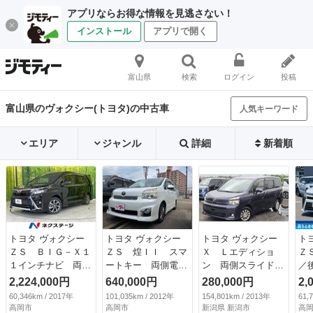
アプリならお得な情報を見逃さない！
インストール
アプリで開く
富山県
検索
ログイン
投稿
富山県のヴォクシー(トヨタ)の中古車
人気キーワード
エリア
ジャンル
詳細
新着順
トヨタ ヴォクシー
トヨタ ヴォクシー
トヨタ ヴォクシー
ト
ＺＳ ＢＩＧ－Ｘ１
ＺＳ 煌ＩＩ スマ
Ｘ Ｌエディショ
Ｚ
１インチナビ 両側
ートキー 両側電動
ン 両側スライド／
／
電動ドア １０．１
スライドドア ナ
ナビ／バックカメラ
減
2,224,000円
640,000円
280,000円
2,
インチフリップダウ
ビ バックモニタ
／Ｂｌｕｅｔｏｏｔ
報
60,346km / 2017年
101,035km / 2012年
154,801km / 2013年
61,
ン バックカメラ
ー Ｂｌｕｅｔｏｏ
ｈ／プッシュスター
１
高岡市
高岡市
新潟県 新潟市
高