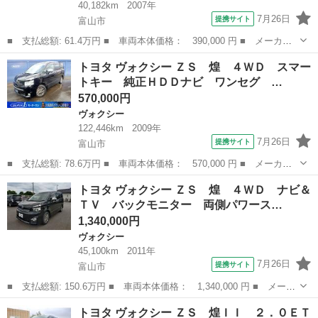
40,182km
2007年
7月26日
提携サイト
富山市
■ 支払総額: 61.4万円 ■ 車両本体価格： 390,000 円 ■ メーカー
名： トヨタ ■ 車種名： ヴォクシー ■ グレード名： Ｚ 煌
富山
富山市
ヴォクシー
トヨタ ヴォクシー ＺＳ 煌 ４ＷＤ スマー
バックカメラ 両側電動スライドドア ＨＩＤ キーレスエントリ
トキー 純正ＨＤＤナビ ワンセグ …
ー 電動格納ミ...
570,000円
ヴォクシー
122,446km
2009年
7月26日
提携サイト
富山市
■ 支払総額: 78.6万円 ■ 車両本体価格： 570,000 円 ■ メーカー
名： トヨタ ■ 車種名： ヴォクシー ■ グレード名： ＺＳ
富山
富山市
ヴォクシー
トヨタ ヴォクシー ＺＳ 煌 ４ＷＤ ナビ＆
煌 ４ＷＤ スマートキー 純正ＨＤＤナビ ワンセグ ＣＤ ＤＶ
ＴＶ バックモニター 両側パワース…
Ｄ バックカメ...
1,340,000円
ヴォクシー
45,100km
2011年
7月26日
提携サイト
富山市
■ 支払総額: 150.6万円 ■ 車両本体価格： 1,340,000 円 ■ メーカ
ー名： トヨタ ■ 車種名： ヴォクシー ■ グレード名： ＺＳ
富山
富山市
ヴォクシー
トヨタ ヴォクシー ＺＳ 煌ＩＩ ２．０ＥＴ
煌 ４ＷＤ ナビ＆ＴＶ バックモニター 両側パワースライドド