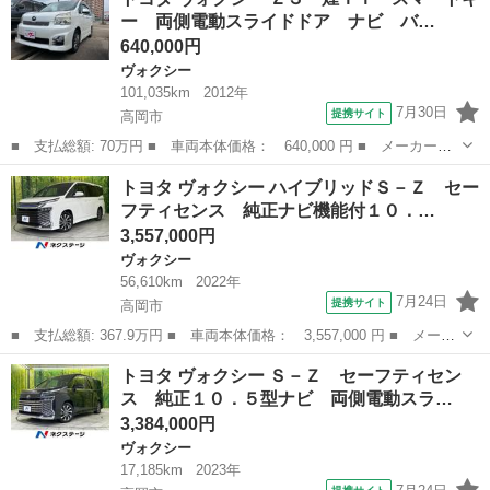
煌 ４ＷＤ ８人乗り 車検２年整備付 スマートキー プッシュス
ー 両側電動スライドドア ナビ バ…
タート ナビ ＴＶ...
640,000円
ヴォクシー
101,035km
2012年
7月30日
提携サイト
高岡市
■ 支払総額: 70万円 ■ 車両本体価格： 640,000 円 ■ メーカー
名： トヨタ ■ 車種名： ヴォクシー ■ グレード名： ＺＳ 煌
富山
高岡市
ヴォクシー
トヨタ ヴォクシー ハイブリッドＳ－Ｚ セー
ＩＩ スマートキー 両側電動スライドドア ナビ バックモニタ
フティセンス 純正ナビ機能付１０．…
ー Ｂｌｕｅｔｏｏ...
3,557,000円
ヴォクシー
56,610km
2022年
7月24日
提携サイト
高岡市
■ 支払総額: 367.9万円 ■ 車両本体価格： 3,557,000 円 ■ メーカ
ー名： トヨタ ■ 車種名： ヴォクシー ■ グレード名： ハイブ
富山
高岡市
ヴォクシー
トヨタ ヴォクシー Ｓ－Ｚ セーフティセン
リッドＳ－Ｚ セーフティセンス 純正ナビ機能付１０．５インチデ
ス 純正１０．５型ナビ 両側電動スラ…
ィスプレ...
3,384,000円
ヴォクシー
17,185km
2023年