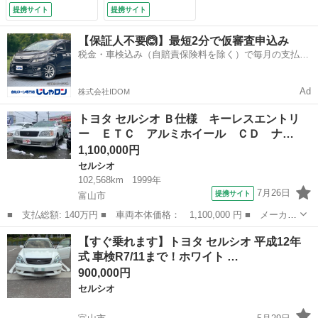
オートクルーズコン
ルーフ ＡＴ シー
提携サイト
提携サイト
トロール 盗難防止
トヒーター スマー
システム 運転席・
トキー パワーシー
【保証人不要🙆】最短2分で仮審査申込み
助手席・サイドエア
ト 革シート 車検
税金・車検込み（自賠責保険料を除く）で毎月の支払額
バック ＡＢＳ Ｅ
整備付 夏冬タイヤ
は一定の自社ローン🚗
ＳＣ パワーステア
付 下回り防錆塗装
リング （車検整備
済 （車検整備付）
Ad
株式会社IDOM
付）
トヨタ セルシオ Ｂ仕様 キーレスエントリ
ー ＥＴＣ アルミホイール ＣＤ ナ…
1,100,000円
セルシオ
102,568km
1999年
7月26日
提携サイト
富山市
■ 支払総額: 140万円 ■ 車両本体価格： 1,100,000 円 ■ メーカー
名： トヨタ ■ 車種名： セルシオ ■ グレード名： Ｂ仕様 キ
富山
富山市
セルシオ
【すぐ乗れます】トヨタ セルシオ 平成12年
ーレスエントリー ＥＴＣ アルミホイール ＣＤ ナビ カセッ
式 車検R7/11まで！ホワイト …
ト パワーシ...
900,000円
セルシオ