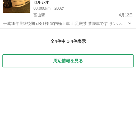
セルシオ
88,000km
2002年
富山駅
4月12日
平成18年最終後期 eR仕様 室内極上車 土足厳禁 禁煙車です サンルー
フ シートヒータークーラー付 純正マルチ走行中DVD見れます。 右ド
富山
富山市
富山駅
セルシオ
後期
アフロントリア共に 傷があります 車検１週間前に受けたので 丸々2年
全4件中 1-4件表示
車検付です。
周辺情報を見る