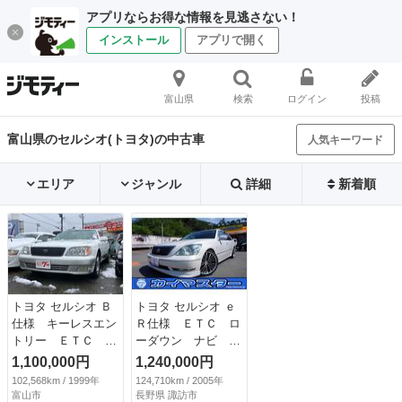
アプリならお得な情報を見逃さない！
インストール
アプリで開く
富山県
検索
ログイン
投稿
富山県のセルシオ(トヨタ)の中古車
人気キーワード
エリア
ジャンル
詳細
新着順
トヨタ セルシオ Ｂ
トヨタ セルシオ ｅ
仕様 キーレスエン
Ｒ仕様 ＥＴＣ ロ
トリー ＥＴＣ ア
ーダウン ナビ Ｄ
ルミホイール Ｃ
ＶＤ再生 フルセグ
1,100,000円
1,240,000円
Ｄ ナビ カセッ
ＴＶ ２０インチア
102,568km / 1999年
124,710km / 2005年
ト パワーシート
ルミ ＨＩＤ サン
富山市
長野県 諏訪市