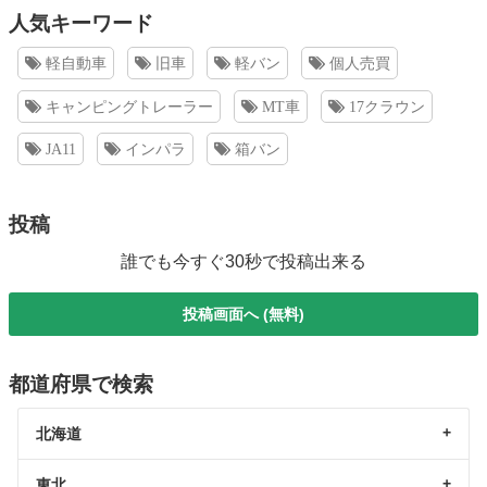
人気キーワード
軽自動車
旧車
軽バン
個人売買
キャンピングトレーラー
MT車
17クラウン
JA11
インパラ
箱バン
投稿
誰でも今すぐ30秒で投稿出来る
投稿画面へ (無料)
都道府県で検索
北海道
東北