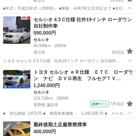
富山市
5月29日
■年式：平成12年式（2000年） ■車検：令和7年11月20日まで ■走行距
離：約178,000km ■排気量：4.3L（ガソリン） ■駆動：2WD ■カラ
富山
富山市
セルシオ
ミッション
セルシオ 4.3 C仕様 社外19インチ ローダウン
ー：パールホワイト ■ミッション：AT（オートマ） ■定員：5名 ...
自社制作車
590,000円
セルシオ
44,000km
2002年
滑川市
9月5日
トヨタ セルシオ 4.3 C仕様 社外19インチ ローダウン 自社制作
車 （ホワイトパール） 本体価格 590,000円 年式(初度登録
富山
滑川市
セルシオ
サイド
トヨタ セルシオ ｅＲ仕様 ＥＴＣ ローダウ
年):2002(H14) 走行距離:4.4万km 修復歴:なし リサイクル料:リ...
ン ナビ ＤＶＤ再生 フルセグＴＶ…
1,240,000円
セルシオ
124,710km
2005年
7月16日
提携サイト
長野県 諏訪市
■ 支払総額: 125万円 ■ 車両本体価格： 1,240,000 円 ■ メーカー
名： トヨタ ■ 車種名： セルシオ ■ グレード名： ｅＲ仕様
長野
諏訪市
セルシオ
最終後期土足厳禁禁煙車
ＥＴＣ ローダウン ナビ ＤＶＤ再生 フルセグＴＶ ２０インチ
400,000円
アルミ Ｈ...