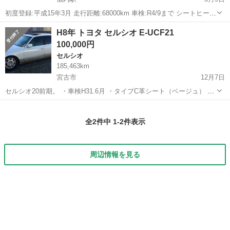
初度登録:平成15年3月 走行距離:68000km 車検:R4/9まで シートヒータ
ー シートクーラー ETC パワーシート HID 19インチアルミホイール 本
岩手
花巻市
似内駅
セルシオ
本革
H8年 トヨタ セルシオ E-UCF21
革シート 割賦販売可能です 頭金、ボーナス無し 月々￥111...
100,000円
セルシオ
185,463km
宮古市
12月7日
セルシオ20前期。 ・車検H31.6月 ・タイプC革シート（ベージュ） ・
サンルーフ付き ・車体色：パールホワイトツートン。 ・リアシートは
岩手
宮古市
セルシオ
エアサス
電動ではありません。 ・タイミングベルトは73,798km時に交換し...
全2件中 1-2件表示
周辺情報を見る