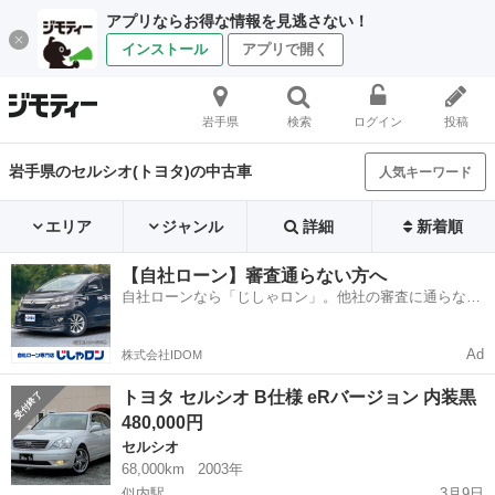
アプリならお得な情報を見逃さない！
インストール
アプリで開く
岩手県
検索
ログイン
投稿
岩手県のセルシオ(トヨタ)の中古車
人気キーワード
エリア
ジャンル
詳細
新着順
【自社ローン】審査通らない方へ
自社ローンなら「じしゃロン」。他社の審査に通らなか
った方も
Ad
株式会社IDOM
トヨタ セルシオ B仕様 eRバージョン 内装黒
480,000円
セルシオ
68,000km
2003年
似内駅
3月9日