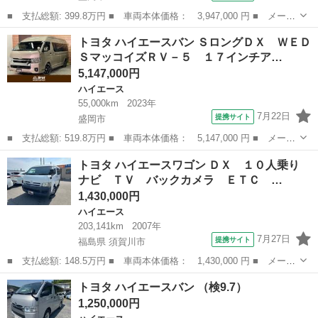
■ 支払総額: 399.8万円 ■ 車両本体価格： 3,947,000 円 ■ メーカ
ー名： トヨタ ■ 車種名： ハイエースバン ■ グレード名： ス
岩手
盛岡市
ハイエース
トヨタ ハイエースバン ＳロングＤＸ ＷＥＤ
ーパーＧＬ ダーク プライムＩＩ アルパイン１１インチナビ フ
ＳマッコイズＲＶ－５ １７インチア…
ルセグＴ...
5,147,000円
ハイエース
55,000km
2023年
7月22日
提携サイト
盛岡市
■ 支払総額: 519.8万円 ■ 車両本体価格： 5,147,000 円 ■ メーカ
ー名： トヨタ ■ 車種名： ハイエースバン ■ グレード名： Ｓ
岩手
盛岡市
ハイエース
トヨタ ハイエースワゴン ＤＸ １０人乗り
ロングＤＸ ＷＥＤＳマッコイズＲＶ－５ １７インチアルミ グッ
ナビ ＴＶ バックカメラ ＥＴＣ …
ドイヤー...
1,430,000円
ハイエース
203,141km
2007年
7月27日
提携サイト
福島県 須賀川市
■ 支払総額: 148.5万円 ■ 車両本体価格： 1,430,000 円 ■ メーカ
ー名： トヨタ ■ 車種名： ハイエースワゴン ■ グレード名：
福島
須賀川市
ハイエース
トヨタ ハイエースバン （検9.7）
ＤＸ １０人乗り ナビ ＴＶ バックカメラ ＥＴＣ パワースラ
1,250,000円
イドドア...