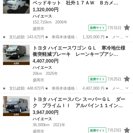
ベッドキット 社外１７ＡＷ Ｂカメ…
ライト ...
1,320,000円
ハイエース
152,715km
2006年
7月31日
提携サイト
盛岡市
■ 支払総額: 143.6万円 ■ 車両本体価格： 1,320,000 円 ■ メーカ
ー名： トヨタ ■ 車種名： ハイエースバン ■ グレード名： ロ
岩手
盛岡市
ハイエース
トヨタ ハイエースワゴン ＧＬ 寒冷地仕様
ングスーパーＧＬ ベッドキット 社外１７ＡＷ Ｂカメラ ■ 排気
衝突軽減ブレーキ レーンキープアシ…
量： ...
4,407,000円
ハイエース
20km
2025年
7月25日
提携サイト
盛岡市
■ 支払総額: 448.8万円 ■ 車両本体価格： 4,407,000 円 ■ メーカ
ー名： トヨタ ■ 車種名： ハイエースワゴン ■ グレード名：
岩手
盛岡市
ハイエース
トヨタ ハイエースバン スーパーＧＬ ダー
ＧＬ 寒冷地仕様 衝突軽減ブレーキ レーンキープアシスト デジ
ク プライムＩＩ アルパイン１１イン…
タルイン...
3,947,000円
ハイエース
36,000km
2021年
7月23日
提携サイト
盛岡市