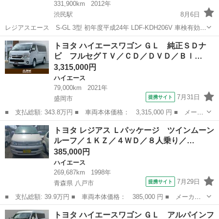
331,900km
2012年
渋民駅
8月6日
レジアスエース S-GL 3型 初年度平成24年 LDF-KDH206V 車検有効期
限 令和8年10月29日 走行距離 331,900㎞ ディーゼル 車いす移動車
岩手
盛岡市
渋民駅
ハイエース
トヨタ ハイエースワゴン ＧＬ 純正ＳＤナ
（6人乗り構造変更済み） 外装凹み、下回...
ビ フルセグＴＶ／ＣＤ／ＤＶＤ／Ｂｌ…
3,315,000円
ハイエース
79,000km
2021年
7月31日
提携サイト
盛岡市
■ 支払総額: 343.8万円 ■ 車両本体価格： 3,315,000 円 ■ メーカ
ー名： トヨタ ■ 車種名： ハイエースワゴン ■ グレード名：
岩手
盛岡市
ハイエース
トヨタ レジアス Ｌパッケージ ツインムーン
ＧＬ 純正ＳＤナビ フルセグＴＶ／ＣＤ／ＤＶＤ／Ｂｌｕｅｔｏｏ
ルーフ／１ＫＺ／４ＷＤ／８人乗り／…
ｔｈ バ...
385,000円
ハイエース
269,687km
1998年
7月29日
提携サイト
青森県 八戸市
■ 支払総額: 39.9万円 ■ 車両本体価格： 385,000 円 ■ メーカー
名： トヨタ ■ 車種名： レジアス ■ グレード名： Ｌパッケー
青森
八戸市
ハイエース
トヨタ ハイエースワゴン ＧＬ アルパインフ
ジ ツインムーンルーフ／１ＫＺ／４ＷＤ／８人乗り／ＥＴＣ／電動