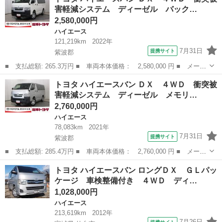
ングＤＸ ＧＬパッケージ ９型 デジタルインナーミラー 全方位
害軽減システム ディーゼル バック…
カメラ ...
2,580,000円
ハイエース
121,219km
2022年
7月31日
提携サイト
紫波郡
■ 支払総額: 265.3万円 ■ 車両本体価格： 2,580,000 円 ■ メーカ
ー名： トヨタ ■ 車種名： ハイエースバン ■ グレード名： Ｄ
岩手
紫波郡
ハイエース
トヨタ ハイエースバン ＤＸ ４ＷＤ 衝突被
Ｘ ４ＷＤ 衝突被害軽減システム ディーゼル バックカメラ ド
害軽減システム ディーゼル メモリ…
ラレコ ...
2,760,000円
ハイエース
78,083km
2021年
7月31日
提携サイト
紫波郡
■ 支払総額: 285.4万円 ■ 車両本体価格： 2,760,000 円 ■ メーカ
ー名： トヨタ ■ 車種名： ハイエースバン ■ グレード名： Ｄ
岩手
紫波郡
ハイエース
トヨタ ハイエースバン ロングＤＸ ＧＬパッ
Ｘ ４ＷＤ 衝突被害軽減システム ディーゼル メモリーナビ ワ
ケージ 車検整備付き ４ＷＤ ディ…
ンセグ ...
1,028,000円
ハイエース
213,619km
2012年
7月26日