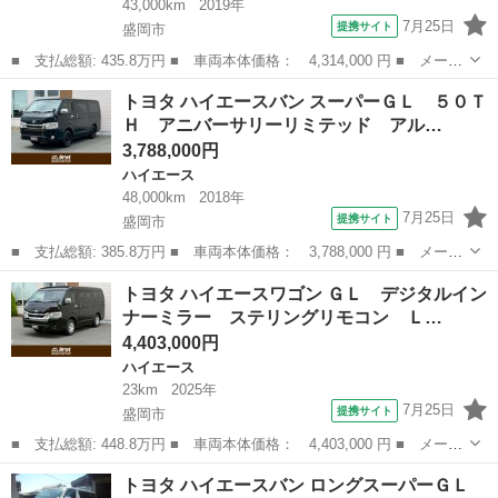
43,000km
2019年
7月25日
提携サイト
盛岡市
■ 支払総額: 435.8万円 ■ 車両本体価格： 4,314,000 円 ■ メーカ
ー名： トヨタ ■ 車種名： ハイエースバン ■ グレード名： ス
岩手
盛岡市
ハイエース
トヨタ ハイエースバン スーパーＧＬ ５０Ｔ
ーパーＧＬ ５０ＴＨ アニバーサリーリミテッド リフトアップ
Ｈ アニバーサリーリミテッド アル…
エクスト...
3,788,000円
ハイエース
48,000km
2018年
7月25日
提携サイト
盛岡市
■ 支払総額: 385.8万円 ■ 車両本体価格： 3,788,000 円 ■ メーカ
ー名： トヨタ ■ 車種名： ハイエースバン ■ グレード名： ス
岩手
盛岡市
ハイエース
トヨタ ハイエースワゴン ＧＬ デジタルイン
ーパーＧＬ ５０ＴＨ アニバーサリーリミテッド アルパインＳＤ
ナーミラー ステリングリモコン Ｌ…
ナビ フ...
4,403,000円
ハイエース
23km
2025年
7月25日
提携サイト
盛岡市
■ 支払総額: 448.8万円 ■ 車両本体価格： 4,403,000 円 ■ メーカ
ー名： トヨタ ■ 車種名： ハイエースワゴン ■ グレード名：
岩手
盛岡市
ハイエース
トヨタ ハイエースバン ロングスーパーＧＬ
ＧＬ デジタルインナーミラー ステリングリモコン ＬＥＤヘッド