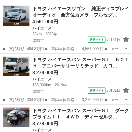
名： トヨタ ■ 車種名： ハイエースバン ■ グレード名： ロン
岩手
一関市
ハイエース
トヨタ ハイエースワゴン 純正ディスプレイ
グＤＸ ４ＷＤ ナビ 両側スライドドア ＡＴ エアコン パワー
オーディオ 全方位カメラ フルセグ…
ウィンドウ...
4,561,000円
ハイエース
23km
2026年
7月31日
提携サイト
盛岡市
■ 支払総額: 464.8万円 ■ 車両本体価格： 4,561,000 円 ■ メーカ
ー名： トヨタ ■ 車種名： ハイエースワゴン ■ グレード
岩手
盛岡市
ハイエース
トヨタ ハイエースバン スーパーＧＬ ５０Ｔ
名： 純正ディスプレイオーディオ 全方位カメラ フルセグＴ
Ｈ アニバーサリーリミテッド カロ…
Ｖ 寒冷地仕様 ...
3,279,000円
ハイエース
135,000km
2019年
7月31日
提携サイト
盛岡市
■ 支払総額: 334.8万円 ■ 車両本体価格： 3,279,000 円 ■ メーカ
ー名： トヨタ ■ 車種名： ハイエースバン ■ グレード名： ス
岩手
盛岡市
ハイエース
トヨタ ハイエースバン スーパーＧＬ ダーク
ーパーＧＬ ５０ＴＨ アニバーサリーリミテッド カロッツェリア
プライムＩＩ ４ＷＤ ディーゼルタ…
メモリー...
3,778,000円
ハイエース