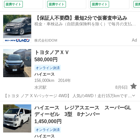
ステアリングリモコ
ートエアコン／リヤ
ｈ 全方位カメラ
Ｌ
提携サイト
提携サイト
提携サイト
提
ン ＬＥＤヘッドラ
ヒーター／リヤクー
アルパインミラー一
Ｃ
イト ビルトインＥ
ラー／パワーイージ
体ドライブレコーダ
（
【保証人不要🙆】最短2分で仮審査申込み
ＴＣ 電動格納ミラ
ークローザー／純正
ー パワースライド
税金・車検込み（自賠責保険料を除く）で毎月の支払額
ー フォグライト
アルミホイール／
ドア 衝突軽減ブレ
は一定の自社ローン🚗
純正フロアマット
（なし）
ーキ レーンキープ
衝突軽減ブレーキ
アシスト ＥＴＣ
Ad
株式会社IDOM
（なし）
（検10.7）
トヨタノアＸＶ
580,000円
オンライン決済
ハイエース
156,000km
2014年
水沢駅
8月6日
【トヨタ ノア X Vパッケージ 4WD】 人気の4WD！走行15万kmです
が、エンジン・ミッションともに調子良好です。 ・4WDで雪道も安心
岩手
奥州市
水沢駅
ハイエース
ハイエース レジアスエース スーパーGL
・エアコン良好 ・ファミリーや仕事用にも最適 ・荷室も広く使い勝手
ディーゼル 3型 8ナンバー
抜群 ・ト...
1,450,000円
オンライン決済
ハイエース