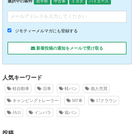
選択中の条件
岩手県
中古車
トヨタ
ハイエース
ジモティーメルマガにも登録する
新着投稿の通知をメールで受け取る
人気キーワード
軽自動車
旧車
軽バン
個人売買
キャンピングトレーラー
MT車
17クラウン
JA11
インパラ
箱バン
投稿