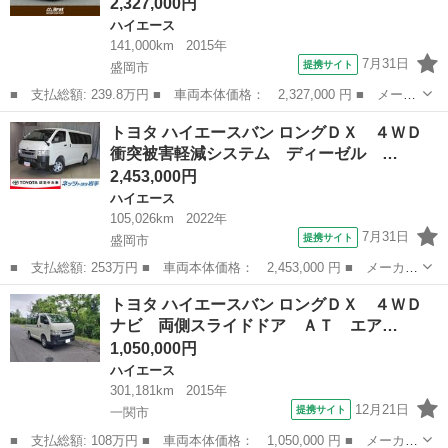
2,327,000円
ハイエース
141,000km
2015年
7月31日
提携サイト
盛岡市
■ 支払総額: 239.8万円 ■ 車両本体価格： 2,327,000 円 ■ メーカ
ー名： トヨタ ■ 車種名： ハイエースワゴン ■ グレード名：
岩手
盛岡市
ハイエース
トヨタ ハイエースバン ロングＤＸ ４ＷＤ
ＧＬ ベッドキット 社外フロントエアロ ローダウン ＳＤナビ
衝突被害軽減システム ディーゼル …
フルセグ...
2,453,000円
ハイエース
105,026km
2022年
7月31日
提携サイト
盛岡市
■ 支払総額: 253万円 ■ 車両本体価格： 2,453,000 円 ■ メーカー
名： トヨタ ■ 車種名： ハイエースバン ■ グレード名： ロン
岩手
盛岡市
ハイエース
トヨタ ハイエースバン ロングＤＸ ４ＷＤ
グＤＸ ４ＷＤ 衝突被害軽減システム ディーゼル メモリーナ
ナビ 両側スライドドア ＡＴ エア…
ビ バックカ...
1,050,000円
ハイエース
301,181km
2015年
12月21日
提携サイト
一関市
■ 支払総額: 108万円 ■ 車両本体価格： 1,050,000 円 ■ メーカー