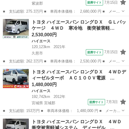
7月15日
提携サイト
紫波郡
■ 支払総額: 275.3万円 ■ 車両本体価格： 2,680,000 円 ■ メーカ
ー名： トヨタ ■ 車種名： ハイエースバン ■ グレード名： Ｄ
岩手
紫波郡
ハイエース
トヨタ ハイエースバン ロングＤＸ ＧＬパッ
Ｘ ４ＷＤ 衝突被害軽減システム ディーゼル メモリーナビ バ
ケージ ４ＷＤ 寒冷地 衝突被害軽…
ックカメ...
2,530,000円
ハイエース
120,123km
2021年
7月15日
提携サイト
久慈市
■ 支払総額: 262.3万円 ■ 車両本体価格： 2,530,000 円 ■ メーカ
ー名： トヨタ ■ 車種名： ハイエースバン ■ グレード名： ロ
岩手
久慈市
ハイエース
トヨタ ハイエースバン ロングＤＸ ４ＷＤデ
ングＤＸ ＧＬパッケージ ４ＷＤ 寒冷地 衝突被害軽減システ
ィーゼルターボ ＡＣ１００Ｖ電源 …
ム ディー...
1,480,000円
ハイエース
192,742km
2012年
7月3日
提携サイト
宮城県 宮城郡
■ 支払総額: 153万円 ■ 車両本体価格： 1,480,000 円 ■ メーカー
名： トヨタ ■ 車種名： ハイエースバン ■ グレード名： ロン
宮城
宮城郡
ハイエース
トヨタ ハイエースバン ロングＤＸ ４ＷＤ
グＤＸ ４ＷＤディーゼルターボ ＡＣ１００Ｖ電源 ドラレコ内臓
衝突被害軽減システム ディーゼル …
デジタルル...