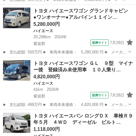
ー名： トヨタ ■ 車種名： ハイエースバン ■ グレード名： ス
岩手
盛岡市
ハイエース
トヨタ ハイエースワゴン グランドキャビン
ーパーＧＬ ダークプライムＩＩ ４ＷＤ 禁煙車 １０型ナビ バ
●ワンオーナー●アルパイン１１イン…
ックカメ...
5,280,000円
ハイエース
20,298km
2024年
7月29日
提携サイト
紫波郡
■ 支払総額: 550万円 ■ 車両本体価格： 5,280,000 円 ■ メーカー
名： トヨタ ■ 車種名： ハイエースワゴン ■ グレード名： グ
岩手
紫波郡
ハイエース
トヨタ ハイエースワゴン ＧＬ ９型 マイナ
ランドキャビン ●ワンオーナー●アルパイン１１インチビックＸ●４
ー後 登録済み未使用車 １０人乗り…
ＷＤ●カ...
4,820,000円
ハイエース
41km
2026年
7月28日
提携サイト
紫波郡
■ 支払総額: 499万円 ■ 車両本体価格： 4,820,000 円 ■ メーカー
名： トヨタ ■ 車種名： ハイエースワゴン ■ グレード名： Ｇ
岩手
紫波郡
ハイエース
トヨタ ハイエースバン ロングＤＸ 車検Ｒ９
Ｌ ９型 マイナー後 登録済み未使用車 １０人乗り 寒冷地仕
年５月 ４ＷＤ ディーゼル ビルト…
様 パノラミ...
1,118,000円
ハイエース