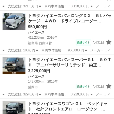
■ 支払総額: 321.5万円 ■ 車両本体価格： 3,120,000 円 ■ メーカ
ー名： トヨタ ■ 車種名： ハイエースバン ■ グレード名： Ｄ
岩手
盛岡市
ハイエース
トヨタ ハイエースバン ロングＤＸ ＧＬパッ
Ｘ ＧＬパッケージ ４ＷＤ 衝突被害軽減システム ディーゼル
ケージ ４ＷＤ ドライブレコーダー…
バックカ...
950,000円
ハイエース
411,239km
2016年
7月31日
提携サイト
福島県 西白河郡
■ 支払総額: 100万円 ■ 車両本体価格： 950,000 円 ■ メーカー
名： トヨタ ■ 車種名： ハイエースバン ■ グレード名： ロン
福島
西白河郡
ハイエース
トヨタ ハイエースバン スーパーＧＬ ５０Ｔ
グＤＸ ＧＬパッケージ ４ＷＤ ドライブレコーダー ＥＴＣ ス
Ｈ アニバーサリーリミテッド 純正…
ライドドア 電...
3,229,000円
ハイエース
143,000km
2019年
7月31日
提携サイト
盛岡市
■ 支払総額: 329.8万円 ■ 車両本体価格： 3,229,000 円 ■ メーカ
ー名： トヨタ ■ 車種名： ハイエースバン ■ グレード名： ス
岩手
盛岡市
ハイエース
トヨタ ハイエースワゴン ＧＬ ベッドキッ
ーパーＧＬ ５０ＴＨ アニバーサリーリミテッド 純正ＳＤナビ
ト 社外フロントエアロ ローダウン …
ワンセグ...