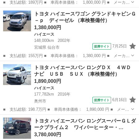
■ 支払総額: 189万円 ■ 車両本体価格： 1,800,000 円 ■ メーカー
名： トヨタ ■ 車種名： ハイエースバン ■ グレード名： Ｓロ
岩手
紫波郡
ハイエース
トヨタ ハイエースワゴン グランドキャビンＧ
ングＤＸ ＧＬパッケージ ４ＷＤ・ナビ・Ｂカメラ・ＥＴＣ・ハイ
－ｐ ディーゼル （車検整備付）
ルーフ ■...
1,380,000円
ハイエース
148,000km
2002年
7月25日
提携サイト
宮城県 仙台市
■ 支払総額: 155万円 ■ 車両本体価格： 1,380,000 円 ■ メーカー
名： トヨタ ■ 車種名： ハイエースワゴン ■ グレード名： グ
宮城
仙台市
ハイエース
トヨタ ハイエースバン ロングＤＸ ４ＷＤ
ランドキャビンＧ－ｐ ディーゼル ■ 排気量： 3000cc ■ ドア
ナビ ＵＳＢ ＳＵＸ （車検整備付）
枚...
1,890,000円
ハイエース
177,782km
2016年
6月16日
提携サイト
奥州市
■ 支払総額: 198.7万円 ■ 車両本体価格： 1,890,000 円 ■ メーカ
ー名： トヨタ ■ 車種名： ハイエースバン ■ グレード名： ロ
岩手
奥州市
ハイエース
トヨタ ハイエースバン ロングスーパーＧＬダ
ングＤＸ ４ＷＤ ナビ ＵＳＢ ＳＵＸ ■ 排気量： 3000cc ■...
ークプライム２ ワイパーヒーター・…
3,780,000円