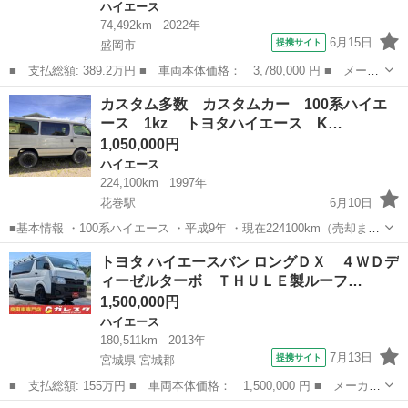
ハイエース
74,492km
2022年
6月15日
提携サイト
盛岡市
■ 支払総額: 389.2万円 ■ 車両本体価格： 3,780,000 円 ■ メーカ
ー名： トヨタ ■ 車種名： ハイエースバン ■ グレード名： ロ
岩手
盛岡市
ハイエース
カスタム多数 カスタムカー 100系ハイエ
ングスーパーＧＬダークプライム２ ワイパーヒーター・前後ドラレ
ース 1kz トヨタハイエース K…
コ・ナビ...
1,050,000円
ハイエース
224,100km
1997年
花巻駅
6月10日
■基本情報 ・100系ハイエース ・平成9年 ・現在224100km（売却まで
使用するため走行距離伸びます） ・3000cc ・ディーゼル ・1KZエン
岩手
花巻市
花巻駅
ハイエース
106W
トヨタ ハイエースバン ロングＤＸ ４ＷＤデ
ジン（KD-KZH106W） ・1ナンバー ・サンルーフ ・タイヤ：...
ィーゼルターボ ＴＨＵＬＥ製ルーフ…
1,500,000円
ハイエース
180,511km
2013年
7月13日
提携サイト
宮城県 宮城郡
■ 支払総額: 155万円 ■ 車両本体価格： 1,500,000 円 ■ メーカー
名： トヨタ ■ 車種名： ハイエースバン ■ グレード名： ロン