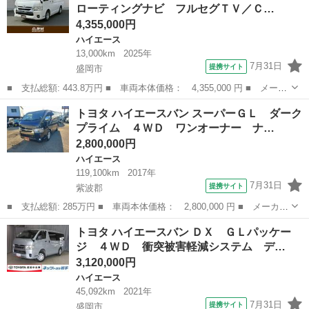
ローティングナビ フルセグＴＶ／Ｃ…
カーテン／フ...
4,355,000円
ハイエース
13,000km
2025年
7月31日
提携サイト
盛岡市
■ 支払総額: 443.8万円 ■ 車両本体価格： 4,355,000 円 ■ メーカ
ー名： トヨタ ■ 車種名： ハイエースワゴン ■ グレード名：
岩手
盛岡市
ハイエース
トヨタ ハイエースバン スーパーＧＬ ダーク
ＧＬ アルパインフローティングナビ フルセグＴＶ／ＣＤ／ＤＶＤ
プライム ４ＷＤ ワンオーナー ナ…
／Ｂｌｕ...
2,800,000円
ハイエース
119,100km
2017年
7月31日
提携サイト
紫波郡
■ 支払総額: 285万円 ■ 車両本体価格： 2,800,000 円 ■ メーカー
名： トヨタ ■ 車種名： ハイエースバン ■ グレード名： スー
岩手
紫波郡
ハイエース
トヨタ ハイエースバン ＤＸ ＧＬパッケー
パーＧＬ ダークプライム ４ＷＤ ワンオーナー ナビ ＴＶ バ
ジ ４ＷＤ 衝突被害軽減システム デ…
ックカメラ...
3,120,000円
ハイエース
45,092km
2021年
7月31日
提携サイト
盛岡市