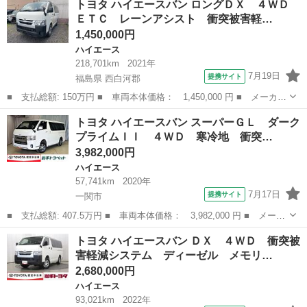
トヨタ ハイエースバン ロングＤＸ ４ＷＤ
ーパーＧＬ ダークプライムＩＩ モデリスタエアロ 両側パワース
ＥＴＣ レーンアシスト 衝突被害軽…
ライドド...
1,450,000円
ハイエース
218,701km
2021年
7月19日
提携サイト
福島県 西白河郡
■ 支払総額: 150万円 ■ 車両本体価格： 1,450,000 円 ■ メーカー
名： トヨタ ■ 車種名： ハイエースバン ■ グレード名： ロン
福島
西白河郡
ハイエース
トヨタ ハイエースバン スーパーＧＬ ダーク
グＤＸ ４ＷＤ ＥＴＣ レーンアシスト 衝突被害軽減システム
プライムＩＩ ４ＷＤ 寒冷地 衝突…
両側スライ...
3,982,000円
ハイエース
57,741km
2020年
7月17日
提携サイト
一関市
■ 支払総額: 407.5万円 ■ 車両本体価格： 3,982,000 円 ■ メーカ
ー名： トヨタ ■ 車種名： ハイエースバン ■ グレード名： ス
岩手
一関市
ハイエース
トヨタ ハイエースバン ＤＸ ４ＷＤ 衝突被
ーパーＧＬ ダークプライムＩＩ ４ＷＤ 寒冷地 衝突被害軽減シ
害軽減システム ディーゼル メモリ…
ステム ...
2,680,000円
ハイエース
93,021km
2022年