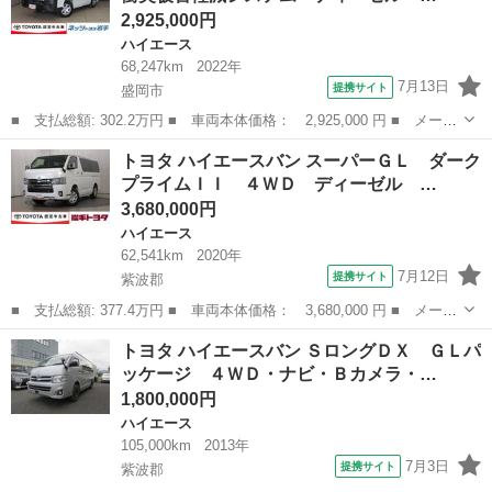
2,925,000円
ハイエース
68,247km
2022年
7月13日
提携サイト
盛岡市
■ 支払総額: 302.2万円 ■ 車両本体価格： 2,925,000 円 ■ メーカ
ー名： トヨタ ■ 車種名： ハイエースバン ■ グレード名： ロ
岩手
盛岡市
ハイエース
トヨタ ハイエースバン スーパーＧＬ ダーク
ングＤＸ ４ＷＤ 衝突被害軽減システム ディーゼル メモリーナ
プライムＩＩ ４ＷＤ ディーゼル …
ビ バッ...
3,680,000円
ハイエース
62,541km
2020年
7月12日
提携サイト
紫波郡
■ 支払総額: 377.4万円 ■ 車両本体価格： 3,680,000 円 ■ メーカ
ー名： トヨタ ■ 車種名： ハイエースバン ■ グレード名： ス
岩手
紫波郡
ハイエース
トヨタ ハイエースバン ＳロングＤＸ ＧＬパ
ーパーＧＬ ダークプライムＩＩ ４ＷＤ ディーゼル メモリーナ
ッケージ ４ＷＤ・ナビ・Ｂカメラ・…
ビ フル...
1,800,000円
ハイエース
105,000km
2013年
7月3日
提携サイト
紫波郡