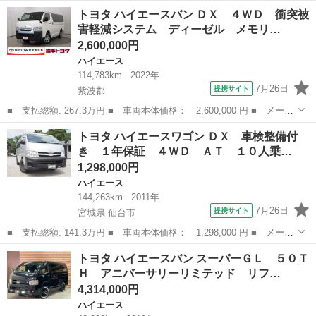
名： トヨタ ■ 車種名： ハイエースバン ■ グレード名： Ｅ
岩手
滝沢市
ハイエース
トヨタ ハイエースバン ＤＸ ４ＷＤ 衝突被
ＴＣ／バックカメラ／ドラレコ／Ｂｌｕｅｔｏｏｔｈ／ＡＭ・ＦＭラ
害軽減システム ディーゼル メモリ…
ジオ／セパ...
2,600,000円
ハイエース
114,783km
2022年
7月26日
提携サイト
紫波郡
■ 支払総額: 267.3万円 ■ 車両本体価格： 2,600,000 円 ■ メーカ
ー名： トヨタ ■ 車種名： ハイエースバン ■ グレード名： Ｄ
岩手
紫波郡
ハイエース
トヨタ ハイエースワゴン ＤＸ 車検整備付
Ｘ ４ＷＤ 衝突被害軽減システム ディーゼル メモリーナビ ワ
き １年保証 ４ＷＤ ＡＴ １０人乗…
ンセグ ...
1,298,000円
ハイエース
144,263km
2011年
7月26日
提携サイト
宮城県 仙台市
■ 支払総額: 141.3万円 ■ 車両本体価格： 1,298,000 円 ■ メーカ
ー名： トヨタ ■ 車種名： ハイエースワゴン ■ グレード名：
宮城
仙台市
ハイエース
トヨタ ハイエースバン スーパーＧＬ ５０Ｔ
ＤＸ 車検整備付き １年保証 ４ＷＤ ＡＴ １０人乗り ナビ
Ｈ アニバーサリーリミテッド リフ…
ＴＶ Ｅ...
4,314,000円
ハイエース