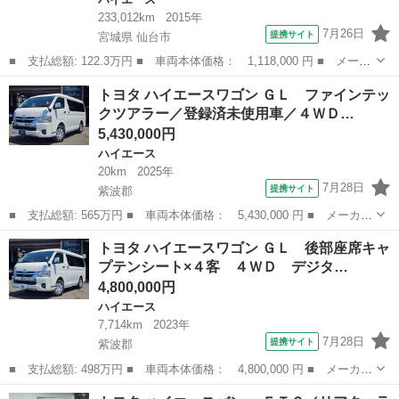
233,012km
2015年
7月26日
提携サイト
宮城県 仙台市
■ 支払総額: 122.3万円 ■ 車両本体価格： 1,118,000 円 ■ メーカ
ー名： トヨタ ■ 車種名： ハイエースバン ■ グレード名： ロ
宮城
仙台市
ハイエース
トヨタ ハイエースワゴン ＧＬ ファインテッ
ングＤＸ 車検Ｒ９年５月 ４ＷＤ ディーゼル ビルトインＥＴ
クツアラー／登録済未使用車／４ＷＤ…
Ｃ ナビ ...
5,430,000円
ハイエース
20km
2025年
7月28日
提携サイト
紫波郡
■ 支払総額: 565万円 ■ 車両本体価格： 5,430,000 円 ■ メーカー
名： トヨタ ■ 車種名： ハイエースワゴン ■ グレード名： Ｇ
岩手
紫波郡
ハイエース
トヨタ ハイエースワゴン ＧＬ 後部座席キャ
Ｌ ファインテックツアラー／登録済未使用車／４ＷＤ／デジタルイ
プテンシート×４客 ４ＷＤ デジタ…
ンナーミラ...
4,800,000円
ハイエース
7,714km
2023年
7月28日
提携サイト
紫波郡
■ 支払総額: 498万円 ■ 車両本体価格： 4,800,000 円 ■ メーカー
名： トヨタ ■ 車種名： ハイエースワゴン ■ グレード名： Ｇ
岩手
紫波郡
ハイエース