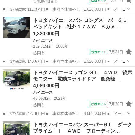
提携サイト
宮城県 仙台市
■ 支払総額: 111.3万円 ■ 車両本体価格： 1,028,000 円 ■ メーカ
ー名： トヨタ ■ 車種名： ハイエースバン ■ グレード名： ロ
宮城
仙台市
ハイエース
トヨタ ハイエースバン ロングスーパーＧＬ
ングＤＸ ＧＬパッケージ 車検整備付き ４ＷＤ ディーゼル ナ
ベッドキット 社外１７ＡＷ Ｂカメ…
ビ ＴＶ...
1,320,000円
ハイエース
152,715km
2006年
7月31日
提携サイト
盛岡市
■ 支払総額: 143.6万円 ■ 車両本体価格： 1,320,000 円 ■ メーカ
ー名： トヨタ ■ 車種名： ハイエースバン ■ グレード名： ロ
岩手
盛岡市
ハイエース
トヨタ ハイエースワゴン ＧＬ ４ＷＤ 後席
ングスーパーＧＬ ベッドキット 社外１７ＡＷ Ｂカメラ ■ 排気
モニター 電動スライドドア 衝突軽…
量： ...
4,089,000円
ハイエース
45,660km
2021年
7月30日
提携サイト
盛岡市
■ 支払総額: 427.9万円 ■ 車両本体価格： 4,089,000 円 ■ メーカ
ー名： トヨタ ■ 車種名： ハイエースワゴン ■ グレード名：
岩手
盛岡市
ハイエース
トヨタ ハイエースバン スーパーＧＬ ダーク
ＧＬ ４ＷＤ 後席モニター 電動スライドドア 衝突軽減装置 禁
プライムＩＩ ４ＷＤ フローティン…
煙車 純...