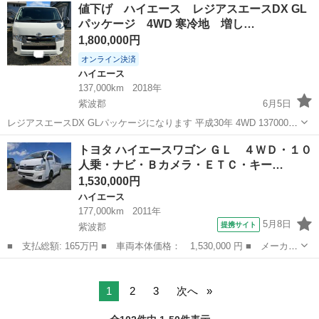
宮城
宮城郡
ハイエース
値下げ ハイエース レジアスエースDX GL
グＤＸ ４ＷＤディーゼルターボ ＴＨＵＬＥ製ルーフキャリア Ｅ
パッケージ 4WD 寒冷地 増し…
ＴＣ キー...
1,800,000円
オンライン決済
ハイエース
137,000km
2018年
紫波郡
6月5日
レジアスエースDX GLパッケージになります 平成30年 4WD 137000キ
ロ 実質ワンオーナー 車検無し 最終2026.5 寒冷地仕様 リアエアコン
岩手
紫波郡
ハイエース
トヨタ ハイエースワゴン ＧＬ ４ＷＤ・１０
リアヒーター LSD 増しリーフ レーダー(バックカメラ入力) ...
人乗・ナビ・Ｂカメラ・ＥＴＣ・キー…
1,530,000円
ハイエース
177,000km
2011年
5月8日
提携サイト
紫波郡
■ 支払総額: 165万円 ■ 車両本体価格： 1,530,000 円 ■ メーカー
名： トヨタ ■ 車種名： ハイエースワゴン ■ グレード名： Ｇ
岩手
紫波郡
ハイエース
Ｌ ４ＷＤ・１０人乗・ナビ・Ｂカメラ・ＥＴＣ・キーレス ■ 排気
量： 2...
1
2
3
次へ