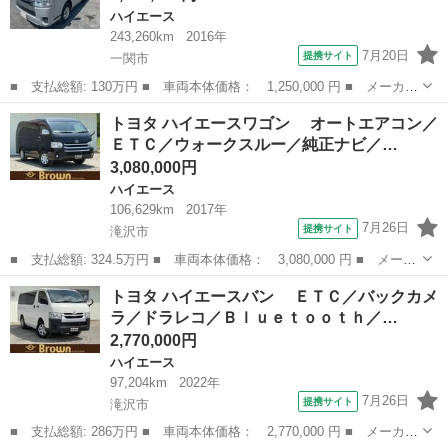
ハイエース
243,260km
2016年
7月20日
提携サイト
一関市
■ 支払総額: 130万円 ■ 車両本体価格： 1,250,000 円 ■ メーカー
名： トヨタ ■ 車種名： ハイエースバン ■ グレード名： ■
岩手
一関市
ハイエース
トヨタ ハイエースワゴン オートエアコン／
排気量： 3000cc ■ ドア枚数： 4D ■ ミッション： AT ...
ＥＴＣ／ウォークスルー／純正ナビ／…
3,080,000円
ハイエース
106,629km
2017年
7月26日
提携サイト
滝沢市
■ 支払総額: 324.5万円 ■ 車両本体価格： 3,080,000 円 ■ メーカ
ー名： トヨタ ■ 車種名： ハイエースワゴン ■ グレード
岩手
滝沢市
ハイエース
トヨタ ハイエースバン ＥＴＣ／バックカメ
名： オートエアコン／ＥＴＣ／ウォークスルー／純正ナビ／ワン
ラ／ドラレコ／Ｂｌｕｅｔｏｏｔｈ／…
セグＴＶ／フロ...
2,770,000円
ハイエース
97,204km
2022年
7月26日
提携サイト
滝沢市
■ 支払総額: 286万円 ■ 車両本体価格： 2,770,000 円 ■ メーカー