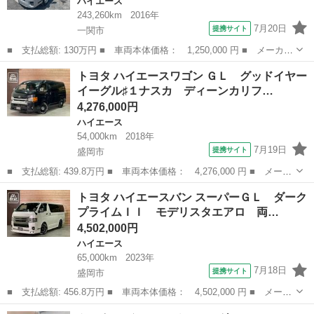
ハイエース
243,260km
2016年
7月20日
提携サイト
一関市
■ 支払総額: 130万円 ■ 車両本体価格： 1,250,000 円 ■ メーカー
名： トヨタ ■ 車種名： ハイエースバン ■ グレード名： ■
岩手
一関市
ハイエース
トヨタ ハイエースワゴン ＧＬ グッドイヤー
排気量： 3000cc ■ ドア枚数： 4D ■ ミッション： AT ...
イーグル♯１ナスカ ディーンカリフ…
4,276,000円
ハイエース
54,000km
2018年
7月19日
提携サイト
盛岡市
■ 支払総額: 439.8万円 ■ 車両本体価格： 4,276,000 円 ■ メーカ
ー名： トヨタ ■ 車種名： ハイエースワゴン ■ グレード名：
岩手
盛岡市
ハイエース
トヨタ ハイエースバン スーパーＧＬ ダーク
ＧＬ グッドイヤーイーグル♯１ナスカ ディーンカリフォルニア１６
プライムＩＩ モデリスタエアロ 両…
インチ...
4,502,000円
ハイエース
65,000km
2023年
7月18日
提携サイト
盛岡市
■ 支払総額: 456.8万円 ■ 車両本体価格： 4,502,000 円 ■ メーカ
ー名： トヨタ ■ 車種名： ハイエースバン ■ グレード名： ス
岩手
盛岡市
ハイエース