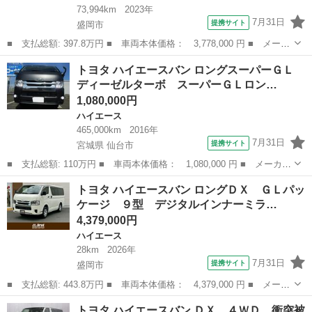
73,994km
2023年
7月31日
提携サイト
盛岡市
■ 支払総額: 397.8万円 ■ 車両本体価格： 3,778,000 円 ■ メーカ
ー名： トヨタ ■ 車種名： ハイエースバン ■ グレード名： ス
岩手
盛岡市
ハイエース
トヨタ ハイエースバン ロングスーパーＧＬ
ーパーＧＬ ダークプライムＩＩ ４ＷＤ ディーゼルターボ １オ
ディーゼルターボ スーパーＧＬロン…
ーナー ...
1,080,000円
ハイエース
465,000km
2016年
7月31日
提携サイト
宮城県 仙台市
■ 支払総額: 110万円 ■ 車両本体価格： 1,080,000 円 ■ メーカー
名： トヨタ ■ 車種名： ハイエースバン ■ グレード名： ロン
宮城
仙台市
ハイエース
トヨタ ハイエースバン ロングＤＸ ＧＬパッ
グスーパーＧＬ ディーゼルターボ スーパーＧＬロング 電格ミラ
ケージ ９型 デジタルインナーミラ…
ー ＥＴＣ...
4,379,000円
ハイエース
28km
2026年
7月31日
提携サイト
盛岡市
■ 支払総額: 443.8万円 ■ 車両本体価格： 4,379,000 円 ■ メーカ
ー名： トヨタ ■ 車種名： ハイエースバン ■ グレード名： ロ
岩手
盛岡市
ハイエース
トヨタ ハイエースバン ＤＸ ４ＷＤ 衝突被