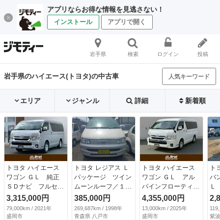
アプリならお得な情報を見逃さない！
インストール
アプリで開く
岩手県
検索
ログイン
投稿
岩手県のハイエース(トヨタ)の中古車
人気キーワード
エリア
ジャンル
詳細
新着順
トヨタ ハイエース
トヨタ レジアス Ｌ
トヨタ ハイエース
ト
ワゴン ＧＬ 純正
パッケージ ツイン
ワゴン ＧＬ アル
バ
ＳＤナビ フルセグ
ムーンルーフ／１Ｋ
パインフローティン
Ｌ
ＴＶ／ＣＤ／ＤＶＤ
Ｚ／４ＷＤ／８人乗
グナビ フルセグＴ
ム
3,315,000円
385,000円
4,355,000円
2,
／Ｂｌｕｅｔｏｏｔ
り／ＥＴＣ／電動カ
Ｖ／ＣＤ／ＤＶＤ／
ー
79,000km / 2021年
269,687km / 1998年
13,000km / 2025年
119
ｈ バックカメラ
ーテン／フロントオ
Ｂｌｕｅｔｏｏｔ
Ｖ
盛岡市
青森県 八戸市
盛岡市
紫