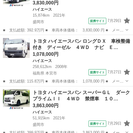
3,830,000円
ハイエース
15,874km
2021年
7月29日
提携サイト
盛岡市
■ 支払総額: 392.9万円 ■ 車両本体価格： 3,830,000 円 ■ メーカ
ー名： トヨタ ■ 車種名： ハイエースバン ■ グレード名： ス
岩手
盛岡市
ハイエース
トヨタ ハイエースバン ロングＤＸ 車検整備
ーパーＧＬ ダークプライムＩＩ ４ＷＤ フローティング１０イン
付き ディーゼル ４ＷＤ ナビ Ｅ…
チナビ ...
1,078,000円
ハイエース
258,612km
2008年
7月27日
提携サイト
福島県 本宮市
■ 支払総額: 115.8万円 ■ 車両本体価格： 1,078,000 円 ■ メーカ
ー名： トヨタ ■ 車種名： ハイエースバン ■ グレード名： ロ
福島
本宮市
ハイエース
トヨタ ハイエースバン スーパーＧＬ ダーク
ングＤＸ 車検整備付き ディーゼル ４ＷＤ ナビ ＥＴＣ エア
プライムＩＩ ４ＷＤ 禁煙車 １０…
コン パ...
3,863,000円
ハイエース
51,915km
2021年
7月29日
提携サイト
盛岡市
■ 支払総額: 399.9万円 ■ 車両本体価格： 3,863,000 円 ■ メーカ