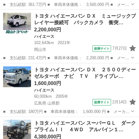
■ 支払総額: 361.7万円 ■ 車両本体価格： 3,500,000 円 ■ メーカ
ー名： トヨタ ■ 車種名： ハイエースワゴン ■ グレード名：
岡山
倉敷市
ハイエース
トヨタ ハイエースバン ＤＸ ミュージックプ
ＧＬ フルセグ メモリーナビ ＤＶＤ再生 後席モニター バック
レイヤー接続可 バックカメラ 衝突…
カメラ ...
2,200,000円
ハイエース
102,643km
2021年
7月27日
提携サイト
岡山市
■ 支払総額: 231.4万円 ■ 車両本体価格： 2,200,000 円 ■ メーカ
ー名： トヨタ ■ 車種名： ハイエースバン ■ グレード名： Ｄ
岡山
岡山市
ハイエース
トヨタ ハイエースバン ＤＸ ２５００ディー
Ｘ ミュージックプレイヤー接続可 バックカメラ 衝突被害軽減シ
ゼルターボ ナビ ＴＶ ドライブレ…
ステム ...
1,600,000円
ハイエース
60,000km
2005年
2月14日
提携サイト
広島県 山県郡
■ 支払総額: 180万円 ■ 車両本体価格： 1,600,000 円 ■ メーカー
名： トヨタ ■ 車種名： ハイエースバン ■ グレード名： Ｄ
広島
山県郡
ハイエース
トヨタ ハイエースバン スーパーＧＬ ダーク
Ｘ ２５００ディーゼルターボ ナビ ＴＶ ドライブレコーダー
プライムＩＩ ４ＷＤ アルパイン１…
１００Ｖ電源...
4,380,000円