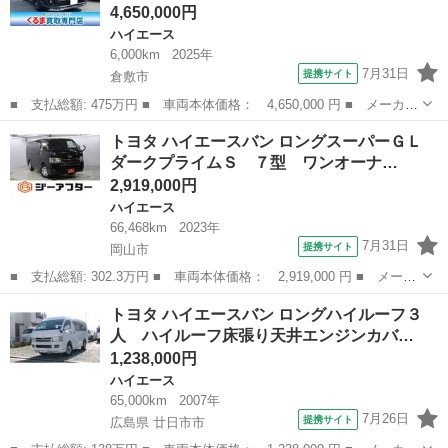
4,650,000円
ハイエース
6,000km
2025年
7月31日
提携サイト
倉敷市
■ 支払総額: 475万円 ■ 車両本体価格： 4,650,000 円 ■ メーカー
名： トヨタ ■ 車種名： ハイエースバン ■ グレード名： ロン
岡山
倉敷市
ハイエース
トヨタ ハイエースバン ロングスーパーＧＬ
グスーパーＧＬ ダークプライムＳ ワンオーナー モデリスタエア
ダークプライムＳ ７型 ワンオーナ…
ロ ４１５...
2,919,000円
ハイエース
66,468km
2023年
7月31日
提携サイト
岡山市
■ 支払総額: 302.3万円 ■ 車両本体価格： 2,919,000 円 ■ メーカ
ー名： トヨタ ■ 車種名： ハイエースバン ■ グレード名： ロ
岡山
岡山市
ハイエース
トヨタ ハイエースバン ロングハイルーフ３
ングスーパーＧＬ ダークプライムＳ ７型 ワンオーナー 純正ナ
人 ハイルーフ床張り天井エンジンカバ…
ビ 全周...
1,238,000円
ハイエース
65,000km
2007年
7月26日
提携サイト
広島県 廿日市市