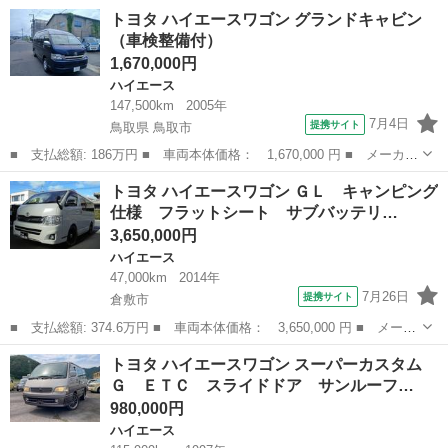
ー名： トヨタ ■ 車種名： ハイエースバン ■ グレード名： ロ
岡山
岡山市
ハイエース
トヨタ ハイエースワゴン グランドキャビン
ング・スーパーＧＬ 禁煙車 登録済み未使用車 ＥＴＣ 全周囲カ
（車検整備付）
メラ ナ...
1,670,000円
ハイエース
147,500km
2005年
7月4日
提携サイト
鳥取県 鳥取市
■ 支払総額: 186万円 ■ 車両本体価格： 1,670,000 円 ■ メーカー
名： トヨタ ■ 車種名： ハイエースワゴン ■ グレード名： グ
鳥取
鳥取市
ハイエース
トヨタ ハイエースワゴン ＧＬ キャンピング
ランドキャビン ■ 排気量： 2700cc ■ ドア枚数： 4D ■ ミ...
仕様 フラットシート サブバッテリ…
3,650,000円
ハイエース
47,000km
2014年
7月26日
提携サイト
倉敷市
■ 支払総額: 374.6万円 ■ 車両本体価格： 3,650,000 円 ■ メーカ
ー名： トヨタ ■ 車種名： ハイエースワゴン ■ グレード名：
岡山
倉敷市
ハイエース
トヨタ ハイエースワゴン スーパーカスタム
ＧＬ キャンピング仕様 フラットシート サブバッテリー ナビ
Ｇ ＥＴＣ スライドドア サンルーフ…
■ 排気...
980,000円
ハイエース