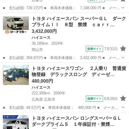
赤磐市
■ 支払総額: 729.2万円 ■ 車両本体価格： 7,198,000 円 ■ メーカ
ー名： トヨタ ■ 車種名： ハイエースコミューター ■ グレード
岡山
赤磐市
ハイエース
トヨタ ハイエースバン スーパーＧＬ ダーク
名： スーパーロングＧＬターボ ＷＡＬＤフルエアロ・ＷＡＬＤ２
プライムＩＩ ８型 禁煙 ｃａｒｒ…
０インチ...
3,432,000円
ハイエース
36,185km
2024年
7月31日
提携サイト
岡山市
■ 支払総額: 359.8万円 ■ 車両本体価格： 3,432,000 円 ■ メーカ
ー名： トヨタ ■ 車種名： ハイエースバン ■ グレード名： ス
岡山
岡山市
ハイエース
トヨタ ハイエースワゴン ２人乗り 普通貨
ーパーＧＬ ダークプライムＩＩ ８型 禁煙 ｃａｒｒｏｚｚｅｒ
物登録 デラックスロング ディーゼ…
ｉａナビ...
480,000円
ハイエース
222,300km
2000年
6月28日
提携サイト
広島県 広島市
■ 支払総額: 49.5万円 ■ 車両本体価格： 480,000 円 ■ メーカー
名： トヨタ ■ 車種名： ハイエースワゴン ■ グレード名：
広島
広島市
ハイエース
トヨタ ハイエースバン ロングスーパーＧＬ
２人乗り 普通貨物登録 デラックスロング ディーゼルターボ フ
ダークプライムＳ １年保証付・禁煙…
ルタイム４Ｗ...