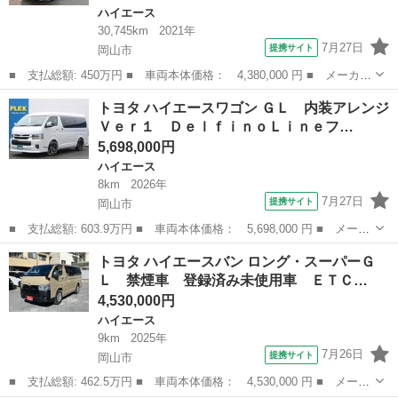
ハイエース
30,745km
2021年
7月27日
提携サイト
岡山市
■ 支払総額: 450万円 ■ 車両本体価格： 4,380,000 円 ■ メーカー
名： トヨタ ■ 車種名： ハイエースバン ■ グレード名： スー
岡山
岡山市
ハイエース
トヨタ ハイエースワゴン ＧＬ 内装アレンジ
パーＧＬ ダークプライムＩＩ ４ＷＤ アルパイン１１インチナ
Ｖｅｒ１ ＤｅｌｆｉｎｏＬｉｎｅフ…
ビ・フルセグ...
5,698,000円
ハイエース
8km
2026年
7月27日
提携サイト
岡山市
■ 支払総額: 603.9万円 ■ 車両本体価格： 5,698,000 円 ■ メーカ
ー名： トヨタ ■ 車種名： ハイエースワゴン ■ グレード名：
岡山
岡山市
ハイエース
トヨタ ハイエースバン ロング・スーパーＧ
ＧＬ 内装アレンジＶｅｒ１ ＤｅｌｆｉｎｏＬｉｎｅフロントスポ
Ｌ 禁煙車 登録済み未使用車 ＥＴＣ…
イラー ...
4,530,000円
ハイエース
9km
2025年
7月26日
提携サイト
岡山市
■ 支払総額: 462.5万円 ■ 車両本体価格： 4,530,000 円 ■ メーカ