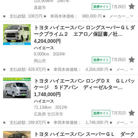
115,909km
1997年
7月26日
提携サイト
真庭市
■ 支払総額: 108万円 ■ 車両本体価格： 980,000 円 ■ メーカー
名： トヨタ ■ 車種名： ハイエースワゴン ■ グレード名： ス
岡山
真庭市
ハイエース
トヨタ ハイエースバン ロングスーパーＧＬダ
ーパーカスタムＧ ＥＴＣ スライドドア サンルーフ ３列シー
ークプライム２ エアロ／保証書／社…
ト フルフラット...
4,204,000円
ハイエース
9,000km
2024年
7月26日
提携サイト
岡山市
■ 支払総額: 429.9万円 ■ 車両本体価格： 4,204,000 円 ■ メーカ
ー名： トヨタ ■ 車種名： ハイエースバン ■ グレード名： ロ
岡山
岡山市
ハイエース
トヨタ ハイエースバン ロングＤＸ ＧＬパッ
ングスーパーＧＬダークプライム２ エアロ／保証書／社外 １１イ
ケージ ５ドアバン ディーゼルター…
ンチ Ｓ...
1,748,000円
ハイエース
71,134km
2012年
7月31日
提携サイト
広島県 廿日市市
■ 支払総額: 189.8万円 ■ 車両本体価格： 1,748,000 円 ■ メーカ
ー名： トヨタ ■ 車種名： ハイエースバン ■ グレード名： ロ
広島
廿日市市
ハイエース
トヨタ ハイエースバン スーパーＧＬ ダーク
ングＤＸ ＧＬパッケージ ５ドアバン ディーゼルターボ ユーザ