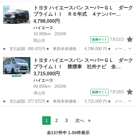
名： トヨタ ■ 車種名： ハイエースワゴン ■ グレード名： ス
岡山
岡山市
ハイエース
トヨタ ハイエースバン スーパーＧＬ ダーク
ーパーカスタム ツートンカラー １オーナー 実走行 ５ＭＴ 純
プライムＩＩ Ｒ６年式 ４ナンバー…
正１４ＡＷ...
4,798,000円
ハイエース
18,000km
2024年
7月21日
提携サイト
岡山市
■ 支払総額: 495.8万円 ■ 車両本体価格： 4,798,000 円 ■ メーカ
ー名： トヨタ ■ 車種名： ハイエースバン ■ グレード名： ス
岡山
岡山市
ハイエース
トヨタ ハイエースバン スーパーＧＬ ダーク
ーパーＧＬ ダークプライムＩＩ Ｒ６年式 ４ナンバー ディーゼ
プライムＩＩ 禁煙車 社外ナビ 全…
ル２ＷＤ...
3,715,000円
ハイエース
69,000km
2020年
7月19日
提携サイト
津山市
■ 支払総額: 377.8万円 ■ 車両本体価格： 3,715,000 円 ■ メーカ
ー名： トヨタ ■ 車種名： ハイエースバン ■ グレード名： ス
岡山
津山市
ハイエース
ーパーＧＬ ダークプライムＩＩ 禁煙車 社外ナビ 全方位カメ
ラ デジタ...
1
2
3
次へ
全137件中 1-50件表示