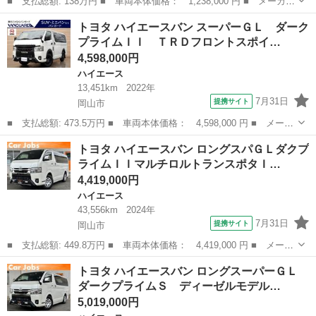
■ 支払総額: 138万円 ■ 車両本体価格： 1,238,000 円 ■ メーカー
名： トヨタ ■ 車種名： ハイエースバン ■ グレード名： ロン
広島
廿日市市
ハイエース
トヨタ ハイエースバン スーパーＧＬ ダーク
グハイルーフ３人 ハイルーフ床張り天井エンジンカバー断熱リアヒ
プライムＩＩ ＴＲＤフロントスポイ…
ーターエア...
4,598,000円
ハイエース
13,451km
2022年
7月31日
提携サイト
岡山市
■ 支払総額: 473.5万円 ■ 車両本体価格： 4,598,000 円 ■ メーカ
ー名： トヨタ ■ 車種名： ハイエースバン ■ グレード名： ス
岡山
岡山市
ハイエース
トヨタ ハイエースバン ロングスパＧＬダクプ
ーパーＧＬ ダークプライムＩＩ ＴＲＤフロントスポイラー Ａｉ
ライムＩＩマルチロルトランスポタＩ…
ｒｐｌｅ...
4,419,000円
ハイエース
43,556km
2024年
7月31日
提携サイト
岡山市
■ 支払総額: 449.8万円 ■ 車両本体価格： 4,419,000 円 ■ メーカ
ー名： トヨタ ■ 車種名： ハイエースバン ■ グレード名： ロ
岡山
岡山市
ハイエース
トヨタ ハイエースバン ロングスーパーＧＬ
ングスパＧＬダクプライムＩＩマルチロルトランスポタＩＩ ７型／
ダークプライムＳ ディーゼルモデル…
ディーゼ...
5,019,000円