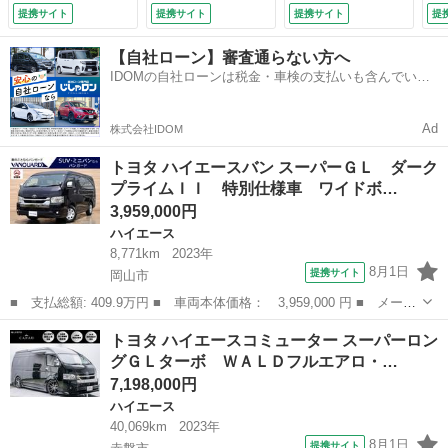
ースライドドア Ｌ
ル・玄武ローダウ
メラ フルセグ Ｂ
デ
提携サイト
提携サイト
提携サイト
提
ＥＤヘッドライト
ン・社外ショック・
ｌｕｅｔｏｏｔｈ
Ｓ
純正ＳＤナビＴＶ
社外前後スタビライ
ＴＲＤ１５インチホ
（
【自社ローン】審査通らない方へ
バックカメラ 衝突
ザー・１１インチフ
イール ＴＲＤマッ
IDOMの自社ローンは税金・車検の支払いも含んでいる
軽減 クリアランス
ローティングナビ・
ドフラップ デジタ
ので毎月の支払額は一定
ソナー パーキング
クラフトプラスセン
ルインナーミラー
サポートブレーキ
ターコンソール・ド
衝突軽減ブレーキ
Ad
株式会社IDOM
スマートキー スペ
ライブレコーダー・
レーンアシスト Ｅ
アタイヤ （車検整
レーダー （検9.8）
ＴＣ （なし）
トヨタ ハイエースバン スーパーＧＬ ダーク
備付）
プライムＩＩ 特別仕様車 ワイドボ…
3,959,000円
ハイエース
8,771km
2023年
8月1日
提携サイト
岡山市
■ 支払総額: 409.9万円 ■ 車両本体価格： 3,959,000 円 ■ メーカ
ー名： トヨタ ■ 車種名： ハイエースバン ■ グレード名： ス
岡山
岡山市
ハイエース
トヨタ ハイエースコミューター スーパーロン
ーパーＧＬ ダークプライムＩＩ 特別仕様車 ワイドボディ ミド
グＧＬターボ ＷＡＬＤフルエアロ・…
ルルーフ...
7,198,000円
ハイエース
40,069km
2023年
8月1日
提携サイト