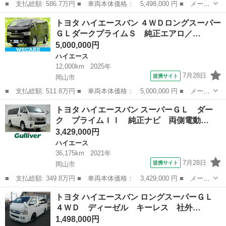
■ 支払総額: 586.7万円 ■ 車両本体価格： 5,498,000 円 ■ メーカ
ー名： トヨタ ■ 車種名： ハイエースワゴン ■ グレード
岡山
岡山市
ハイエース
トヨタ ハイエースバン ４ＷＤロングスーパー
名： ＦＬＥＸ Ｄｅｌｆｉｎｏフロントスポイラー ＦＬＥＸ
ＧＬダークプライムＳ 純正エアロ／…
Ｄｅｌｆｉｎｏ...
5,000,000円
ハイエース
12,000km
2025年
7月28日
提携サイト
岡山市
■ 支払総額: 511.8万円 ■ 車両本体価格： 5,000,000 円 ■ メーカ
ー名： トヨタ ■ 車種名： ハイエースバン ■ グレード名： ４
岡山
岡山市
ハイエース
トヨタ ハイエースバン スーパーＧＬ ダー
ＷＤロングスーパーＧＬダークプライムＳ 純正エアロ／保証書／社
ク プライムＩＩ 純正ナビ 両側電動…
外 １０...
3,429,000円
ハイエース
36,175km
2021年
7月28日
提携サイト
岡山市
■ 支払総額: 349.8万円 ■ 車両本体価格： 3,429,000 円 ■ メーカ
ー名： トヨタ ■ 車種名： ハイエースバン ■ グレード名： ス
岡山
岡山市
ハイエース
トヨタ ハイエースバン ロングスーパーＧＬ
ーパーＧＬ ダーク プライムＩＩ 純正ナビ 両側電動ドア バッ
４ＷＤ ディーゼル キーレス 社外…
クカメラ...
1,498,000円