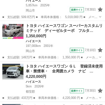
ハイエース
5,857km
2025年
7月30日
提携サイト
岡山市
■ 支払総額: 509.8万円 ■ 車両本体価格： 5,019,000 円 ■ メーカ
ー名： トヨタ ■ 車種名： ハイエースバン ■ グレード名： ロ
岡山
岡山市
ハイエース
トヨタ ハイエースワゴン スーパーカスタムリ
ングスーパーＧＬ ダークプライムＳ ディーゼルモデル／ワンオー
ミテッド ディーゼルターボ フルタ…
ナー／禁...
1,350,000円
ハイエース
197,000km
2001年
7月10日
提携サイト
岡山市
■ 支払総額: 149万円 ■ 車両本体価格： 1,350,000 円 ■ メーカー
名： トヨタ ■ 車種名： ハイエースワゴン ■ グレード名： ス
岡山
岡山市
ハイエース
トヨタ ハイエースワゴン ＧＬ 登録済未使用
ーパーカスタムリミテッド ディーゼルターボ フルタイム４ＷＤ
車・禁煙車・ 全周囲カメラ ナビ …
３ムーンル...
4,220,000円
ハイエース
5km
2026年
7月30日
提携サイト
都窪郡
■ 支払総額: 433万円 ■ 車両本体価格： 4,220,000 円 ■ メーカー
名： トヨタ ■ 車種名： ハイエースワゴン ■ グレード名： Ｇ
岡山
都窪郡
ハイエース