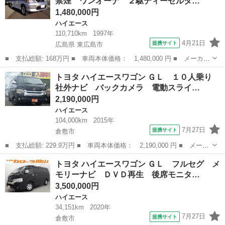
禁煙 ワンオーナ ２駆ディーゼルタ…
衝突被害...
1,480,000円
ハイエース
110,710km
1997年
4月21日
提携サイト
広島県 東広島市
■ 支払総額: 168万円 ■ 車両本体価格： 1,480,000 円 ■ メーカー
名： トヨタ ■ 車種名： レジアス ■ グレード名： ウインドツ
広島
東広島市
ハイエース
トヨタ ハイエースワゴン ＧＬ １０人乗り
アラー 修復無 禁煙 ワンオーナ ２駆ディーゼルターボ ＡＴ
社外ナビ バックカメラ 電動スライ…
ＰＳ ＰＷ...
2,190,000円
ハイエース
104,000km
2015年
7月27日
提携サイト
倉敷市
■ 支払総額: 229.9万円 ■ 車両本体価格： 2,190,000 円 ■ メーカ
ー名： トヨタ ■ 車種名： ハイエースワゴン ■ グレード名：
岡山
倉敷市
ハイエース
トヨタ ハイエースワゴン ＧＬ フルセグ メ
ＧＬ １０人乗り 社外ナビ バックカメラ 電動スライドドア Ｅ
モリーナビ ＤＶＤ再生 後席モニタ…
ＴＣ プ...
3,500,000円
ハイエース
34,151km
2020年
7月27日
提携サイト
倉敷市