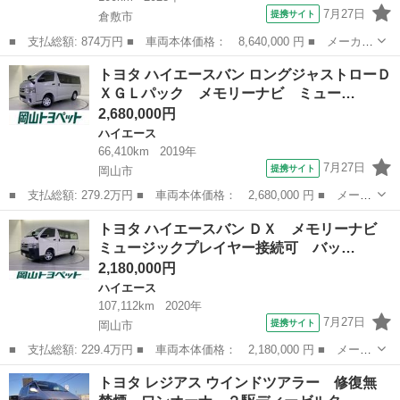
7月27日
提携サイト
倉敷市
■ 支払総額: 874万円 ■ 車両本体価格： 8,640,000 円 ■ メーカー
名： トヨタ ■ 車種名： ハイエースバン ■ グレード名： Ｓロ
岡山
倉敷市
ハイエース
トヨタ ハイエースバン ロングジャストローＤ
ングワイドＤＸ キャンピングカー ４ＷＤ ディーゼルターボ パ
ＸＧＬパック メモリーナビ ミュー…
ノラミック...
2,680,000円
ハイエース
66,410km
2019年
7月27日
提携サイト
岡山市
■ 支払総額: 279.2万円 ■ 車両本体価格： 2,680,000 円 ■ メーカ
ー名： トヨタ ■ 車種名： ハイエースバン ■ グレード名： ロ
岡山
岡山市
ハイエース
トヨタ ハイエースバン ＤＸ メモリーナビ
ングジャストローＤＸＧＬパック メモリーナビ ミュージックプレ
ミュージックプレイヤー接続可 バッ…
イヤー接...
2,180,000円
ハイエース
107,112km
2020年
7月27日
提携サイト
岡山市
■ 支払総額: 229.4万円 ■ 車両本体価格： 2,180,000 円 ■ メーカ
ー名： トヨタ ■ 車種名： ハイエースバン ■ グレード名： Ｄ
岡山
岡山市
ハイエース
トヨタ レジアス ウインドツアラー 修復無
Ｘ メモリーナビ ミュージックプレイヤー接続可 バックカメラ