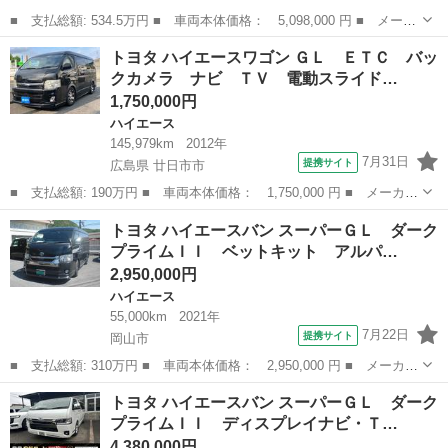
■ 支払総額: 534.5万円 ■ 車両本体価格： 5,098,000 円 ■ メーカ
ー名： トヨタ ■ 車種名： ハイエースバン ■ グレード名： ス
岡山
岡山市
ハイエース
トヨタ ハイエースワゴン ＧＬ ＥＴＣ バッ
ーパーＧＬ ダークプライムＩＩ Ｒ５年式 １ナンバー ガソリン
クカメラ ナビ ＴＶ 電動スライド…
４ＷＤ ...
1,750,000円
ハイエース
145,979km
2012年
7月31日
提携サイト
広島県 廿日市市
■ 支払総額: 190万円 ■ 車両本体価格： 1,750,000 円 ■ メーカー
名： トヨタ ■ 車種名： ハイエースワゴン ■ グレード名： Ｇ
広島
廿日市市
ハイエース
トヨタ ハイエースバン スーパーＧＬ ダーク
Ｌ ＥＴＣ バックカメラ ナビ ＴＶ 電動スライドドア オート
プライムＩＩ ベットキット アルパ…
ライト エ...
2,950,000円
ハイエース
55,000km
2021年
7月22日
提携サイト
岡山市
■ 支払総額: 310万円 ■ 車両本体価格： 2,950,000 円 ■ メーカー
名： トヨタ ■ 車種名： ハイエースバン ■ グレード名： スー
岡山
岡山市
ハイエース
トヨタ ハイエースバン スーパーＧＬ ダーク
パーＧＬ ダークプライムＩＩ ベットキット アルパイン１１イン
プライムＩＩ ディスプレイナビ・Ｔ…
チナビＢカ...
4,380,000円