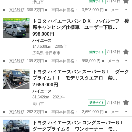
7月31日
提携サイト
津山市
■ 支払総額: 368.3万円 ■ 車両本体価格： 3,598,000 円 ■ メーカ
ー名： トヨタ ■ 車種名： ハイエースバン ■ グレード名： ス
岡山
津山市
ハイエース
トヨタ ハイエースバン ＤＸ ハイルーフ 後
ーパーＧＬ ダークプライムＩＩ ワンオーナー 禁煙車 前後ドラ
席キャンピング仕様車 ユーザー下取…
イブレコ...
998,000円
ハイエース
148,630km
2005年
7月31日
提携サイト
広島県 廿日市市
■ 支払総額: 109.8万円 ■ 車両本体価格： 998,000 円 ■ メーカー
名： トヨタ ■ 車種名： ハイエースバン ■ グレード名： Ｄ
広島
廿日市市
ハイエース
トヨタ ハイエースバン スーパーＧＬ ダーク
Ｘ ハイルーフ 後席キャンピング仕様車 ユーザー下取り車 イン
プライムＩＩ モデリスタエアロ 禁…
パネ４速ＡＴ...
2,659,000円
ハイエース
81,642km
2021年
7月31日
提携サイト
岡山市
■ 支払総額: 282.3万円 ■ 車両本体価格： 2,659,000 円 ■ メーカ
ー名： トヨタ ■ 車種名： ハイエースバン ■ グレード名： ス
岡山
岡山市
ハイエース
トヨタ ハイエースバン ロングスーパーＧＬ
ーパーＧＬ ダークプライムＩＩ モデリスタエアロ 禁煙車 純正
ダークプライムＳ ワンオーナー モ…
ナビ 全...