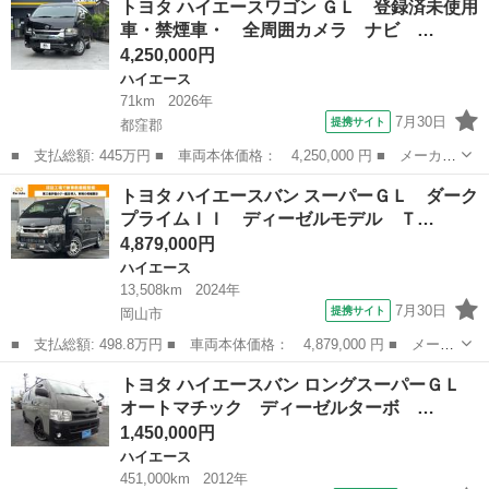
トヨタ ハイエースワゴン ＧＬ 登録済未使用
Ｌ 登録済未使用車・禁煙車・ 全周囲カメラ ナビ ＴＶ 電動ス
車・禁煙車・ 全周囲カメラ ナビ …
ライドドア...
4,250,000円
ハイエース
71km
2026年
7月30日
提携サイト
都窪郡
■ 支払総額: 445万円 ■ 車両本体価格： 4,250,000 円 ■ メーカー
名： トヨタ ■ 車種名： ハイエースワゴン ■ グレード名： Ｇ
岡山
都窪郡
ハイエース
トヨタ ハイエースバン スーパーＧＬ ダーク
Ｌ 登録済未使用車・禁煙車・ 全周囲カメラ ナビ ＴＶ オート
プライムＩＩ ディーゼルモデル Ｔ…
クルーズコ...
4,879,000円
ハイエース
13,508km
2024年
7月30日
提携サイト
岡山市
■ 支払総額: 498.8万円 ■ 車両本体価格： 4,879,000 円 ■ メーカ
ー名： トヨタ ■ 車種名： ハイエースバン ■ グレード名： ス
岡山
岡山市
ハイエース
トヨタ ハイエースバン ロングスーパーＧＬ
ーパーＧＬ ダークプライムＩＩ ディーゼルモデル ＴＲＤフルエ
オートマチック ディーゼルターボ …
アロ 寒...
1,450,000円
ハイエース
451,000km
2012年