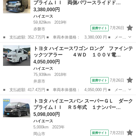
プライムＩＩ 両側パワースライドド…
ー下取り...
3,380,000円
ハイエース
59,829km
2019年
7月26日
提携サイト
赤磐市
■ 支払総額: 352.7万円 ■ 車両本体価格： 3,380,000 円 ■ メーカ
ー名： トヨタ ■ 車種名： ハイエースバン ■ グレード名： ス
岡山
赤磐市
ハイエース
トヨタ ハイエースワゴン ロング ファインテ
ーパーＧＬ ダークプライムＩＩ 両側パワースライドドア フロン
ックツアラー ４ＷＤ １００Ｖ電…
トスポイ...
4,050,000円
ハイエース
75,939km
2018年
7月26日
提携サイト
井原市
■ 支払総額: 417.4万円 ■ 車両本体価格： 4,050,000 円 ■ メーカ
ー名： トヨタ ■ 車種名： ハイエースワゴン ■ グレード名：
岡山
井原市
ハイエース
トヨタ ハイエースバン スーパーＧＬ ダーク
ロング ファインテックツアラー ４ＷＤ １００Ｖ電源 両側電
プライムＩＩ Ｒ５年式 １ナンバー…
動スライ...
5,098,000円
ハイエース
5,000km
2023年
7月22日
提携サイト
岡山市