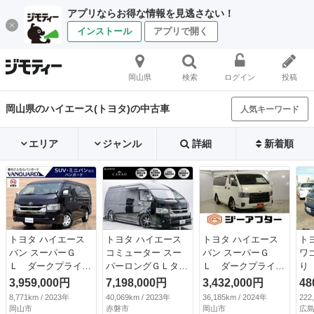
アプリならお得な情報を見逃さない！
インストール
アプリで開く
岡山県
検索
ログイン
投稿
岡山県のハイエース(トヨタ)の中古車
人気キーワード
エリア
ジャンル
詳細
新着順
トヨタ ハイエース
トヨタ ハイエース
トヨタ ハイエース
ト
バン スーパーＧ
コミューター スー
バン スーパーＧ
ワ
Ｌ ダークプライム
パーロングＧＬター
Ｌ ダークプライム
り
ＩＩ 特別仕様車
ボ ＷＡＬＤフルエ
ＩＩ ８型 禁煙
デ
3,959,000円
7,198,000円
3,432,000円
48
ワイドボディ ミド
アロ・ＷＡＬＤ２０
ｃａｒｒｏｚｚｅｒ
デ
8,771km / 2023年
40,069km / 2023年
36,185km / 2024年
222
ルルーフ 両側パワ
インチアルミホイー
ｉａナビ 全周囲カ
フ
岡山市
赤磐市
岡山市
広島