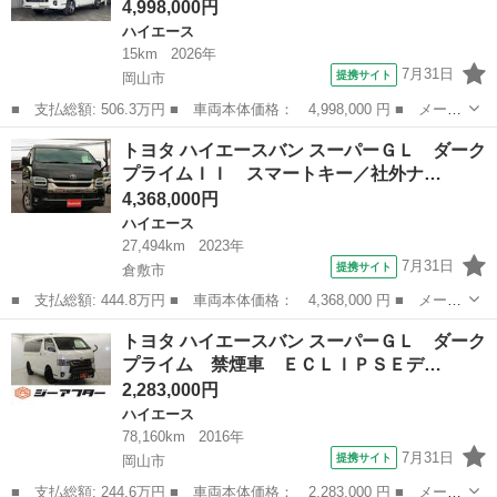
4,998,000円
ハイエース
15km
2026年
7月31日
提携サイト
岡山市
■ 支払総額: 506.3万円 ■ 車両本体価格： 4,998,000 円 ■ メーカ
ー名： トヨタ ■ 車種名： ハイエースバン ■ グレード名： ロ
岡山
岡山市
ハイエース
トヨタ ハイエースバン スーパーＧＬ ダーク
ングスーパーＧＬ ダークプライムＳ １年保証付・禁煙車・登録済
プライムＩＩ スマートキー／社外ナ…
未使用車...
4,368,000円
ハイエース
27,494km
2023年
7月31日
提携サイト
倉敷市
■ 支払総額: 444.8万円 ■ 車両本体価格： 4,368,000 円 ■ メーカ
ー名： トヨタ ■ 車種名： ハイエースバン ■ グレード名： ス
岡山
倉敷市
ハイエース
トヨタ ハイエースバン スーパーＧＬ ダーク
ーパーＧＬ ダークプライムＩＩ スマートキー／社外ナビ／フルセ
プライム 禁煙車 ＥＣＬＩＰＳＥデ…
グ／バッ...
2,283,000円
ハイエース
78,160km
2016年
7月31日
提携サイト
岡山市
■ 支払総額: 244.6万円 ■ 車両本体価格： 2,283,000 円 ■ メーカ