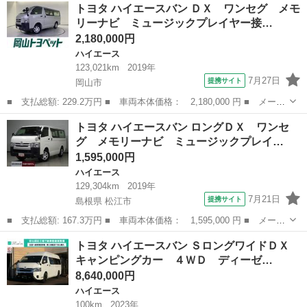
岡山
倉敷市
ハイエース
トヨタ ハイエースバン ＤＸ ワンセグ メモ
ＤＸ ロング フルセグ メモリーナビ ＤＶＤ再生 ミュージック
リーナビ ミュージックプレイヤー接…
プレイヤ...
2,180,000円
ハイエース
123,021km
2019年
7月27日
提携サイト
岡山市
■ 支払総額: 229.2万円 ■ 車両本体価格： 2,180,000 円 ■ メーカ
ー名： トヨタ ■ 車種名： ハイエースバン ■ グレード名： Ｄ
岡山
岡山市
ハイエース
トヨタ ハイエースバン ロングＤＸ ワンセ
Ｘ ワンセグ メモリーナビ ミュージックプレイヤー接続可 バッ
グ メモリーナビ ミュージックプレイ…
クカメラ...
1,595,000円
ハイエース
129,304km
2019年
7月21日
提携サイト
島根県 松江市
■ 支払総額: 167.3万円 ■ 車両本体価格： 1,595,000 円 ■ メーカ
ー名： トヨタ ■ 車種名： ハイエースバン ■ グレード名： ロ
島根
松江市
ハイエース
トヨタ ハイエースバン ＳロングワイドＤＸ
ングＤＸ ワンセグ メモリーナビ ミュージックプレイヤー接続
キャンピングカー ４ＷＤ ディーゼ…
可 バック...
8,640,000円
ハイエース
100km
2023年