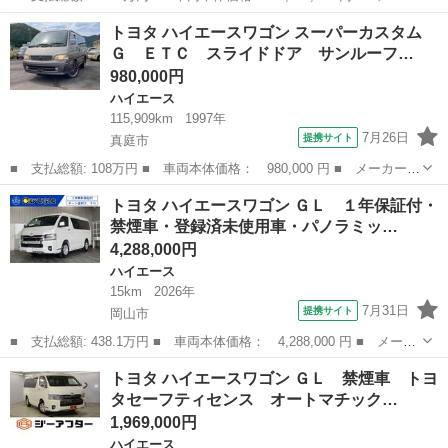
ー名： トヨタ ■ 車種名： ハイエースバン ■ グレード名： ス
岡山
岡山市
ハイエース
トヨタ ハイエースワゴン スーパーカスタム
ーパーＧＬ ダークプライム 禁煙車 ＥＣＬＩＰＳＥディスプレイ
Ｇ ＥＴＣ スライドドア サンルーフ…
オーディ...
980,000円
ハイエース
115,909km
1997年
7月26日
提携サイト
真庭市
■ 支払総額: 108万円 ■ 車両本体価格： 980,000 円 ■ メーカー
名： トヨタ ■ 車種名： ハイエースワゴン ■ グレード名： ス
岡山
真庭市
ハイエース
トヨタ ハイエースワゴン ＧＬ １年保証付・
ーパーカスタムＧ ＥＴＣ スライドドア サンルーフ ３列シー
禁煙車・登録済未使用車・パノラミッ…
ト フルフラット...
4,288,000円
ハイエース
15km
2026年
7月31日
提携サイト
岡山市
■ 支払総額: 438.1万円 ■ 車両本体価格： 4,288,000 円 ■ メーカ
ー名： トヨタ ■ 車種名： ハイエースワゴン ■ グレード名：
岡山
岡山市
ハイエース
トヨタ ハイエースワゴン ＧＬ 禁煙車 トヨ
ＧＬ １年保証付・禁煙車・登録済未使用車・パノラミックビューモ
タセーフティセンス オートマチック…
ニター・...
1,969,000円
ハイエース