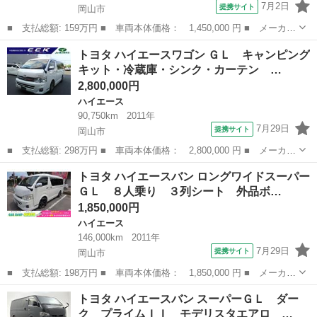
7月2日
提携サイト
岡山市
■ 支払総額: 159万円 ■ 車両本体価格： 1,450,000 円 ■ メーカー
名： トヨタ ■ 車種名： ハイエースバン ■ グレード名： ロン
岡山
岡山市
ハイエース
トヨタ ハイエースワゴン ＧＬ キャンピング
グスーパーＧＬ オートマチック ディーゼルターボ パワステ パ
キット・冷蔵庫・シンク・カーテン …
ワーウィン...
2,800,000円
ハイエース
90,750km
2011年
7月29日
提携サイト
岡山市
■ 支払総額: 298万円 ■ 車両本体価格： 2,800,000 円 ■ メーカー
名： トヨタ ■ 車種名： ハイエースワゴン ■ グレード名： Ｇ
岡山
岡山市
ハイエース
トヨタ ハイエースバン ロングワイドスーパー
Ｌ キャンピングキット・冷蔵庫・シンク・カーテン メモリーナ
ＧＬ ８人乗り ３列シート 外品ボ…
ビ・フルセグ...
1,850,000円
ハイエース
146,000km
2011年
7月29日
提携サイト
岡山市
■ 支払総額: 198万円 ■ 車両本体価格： 1,850,000 円 ■ メーカー
名： トヨタ ■ 車種名： ハイエースバン ■ グレード名： ロン
岡山
岡山市
ハイエース
トヨタ ハイエースバン スーパーＧＬ ダー
グワイドスーパーＧＬ ８人乗り ３列シート 外品ボンネット・Ｆ
ク プライムＩＩ モデリスタエアロ …
スポイラー...