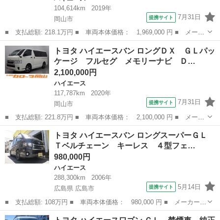
104,614km
2019年
7月31日
提携サイト
岡山市
■ 支払総額: 218.1万円 ■ 車両本体価格： 1,969,000 円 ■ メーカ
ー名： トヨタ ■ 車種名： ハイエースワゴン ■ グレード名：
岡山
岡山市
ハイエース
トヨタ ハイエースバン ロングＤＸ ＧＬパッ
ＧＬ 禁煙車 トヨタセーフティセンス オートマチックハイビー
ケージ フルセグ メモリーナビ Ｄ…
ム バック...
2,100,000円
ハイエース
117,787km
2020年
7月31日
提携サイト
岡山市
■ 支払総額: 221.8万円 ■ 車両本体価格： 2,100,000 円 ■ メーカ
ー名： トヨタ ■ 車種名： ハイエースバン ■ グレード名： ロ
岡山
岡山市
ハイエース
トヨタ ハイエースバン ロングスーパーＧＬ
ングＤＸ ＧＬパッケージ フルセグ メモリーナビ ＤＶＤ再生
Ｔベルチェーン キーレス ４型フェ…
バックカ...
980,000円
ハイエース
288,300km
2006年
5月14日
提携サイト
広島県 広島市
■ 支払総額: 108万円 ■ 車両本体価格： 980,000 円 ■ メーカー
名： トヨタ ■ 車種名： ハイエースバン ■ グレード名： ロン
広島
広島市
ハイエース