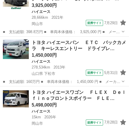
3,925,000円
ハイエース
28,666km
2021年
7月29日
提携サイト
岡山市
■ 支払総額: 398.8万円 ■ 車両本体価格： 3,925,000 円 ■ メーカ
ー名： トヨタ ■ 車種名： ハイエースバン ■ グレード名： ス
岡山
岡山市
ハイエース
トヨタ ハイエースバン ＥＴＣ バックカメ
ーパーＧＬ ダーク プライムＩＩ モデリスタエアロ バッドフェ
ラ キーレスエントリー ドライブレ…
イスボン...
1,450,000円
ハイエース
278,534km
2013年
5月31日
提携サイト
山口県 下松市
■ 支払総額: 160万円 ■ 車両本体価格： 1,450,000 円 ■ メーカー
名： トヨタ ■ 車種名： ハイエースバン ■ グレード名： Ｅ
山口
下松市
ハイエース
トヨタ ハイエースワゴン ＦＬＥＸ Ｄｅｌ
ＴＣ バックカメラ キーレスエントリー ドライブレコーダー オ
ｆｉｎｏフロントスポイラー ＦＬＥ…
ートライト...
5,498,000円
ハイエース
15km
2026年
7月28日
提携サイト
岡山市