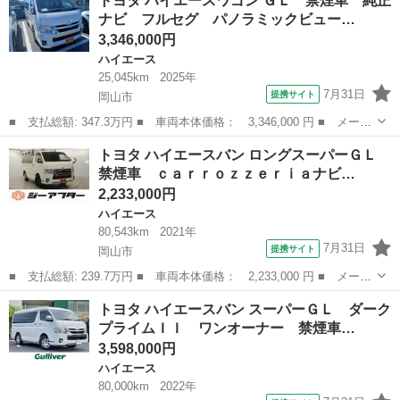
トヨタ ハイエースワゴン ＧＬ 禁煙車 純正
グスーパーＧＬ Ｔベルチェーン キーレス ４型フェイス ドラレ
ナビ フルセグ パノラミックビュー…
コ 社外ナビ ...
3,346,000円
ハイエース
25,045km
2025年
7月31日
提携サイト
岡山市
■ 支払総額: 347.3万円 ■ 車両本体価格： 3,346,000 円 ■ メーカ
ー名： トヨタ ■ 車種名： ハイエースワゴン ■ グレード名：
岡山
岡山市
ハイエース
トヨタ ハイエースバン ロングスーパーＧＬ
ＧＬ 禁煙車 純正ナビ フルセグ パノラミックビューモニター
禁煙車 ｃａｒｒｏｚｚｅｒｉａナビ…
デジタル...
2,233,000円
ハイエース
80,543km
2021年
7月31日
提携サイト
岡山市
■ 支払総額: 239.7万円 ■ 車両本体価格： 2,233,000 円 ■ メーカ
ー名： トヨタ ■ 車種名： ハイエースバン ■ グレード名： ロ
岡山
岡山市
ハイエース
トヨタ ハイエースバン スーパーＧＬ ダーク
ングスーパーＧＬ 禁煙車 ｃａｒｒｏｚｚｅｒｉａナビ バックカ
プライムＩＩ ワンオーナー 禁煙車…
メラ 両...
3,598,000円
ハイエース
80,000km
2022年