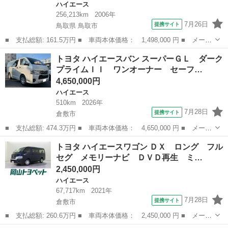
ハイエース
256,213km
2006年
7月26日
提携サイト
鳥取県 鳥取市
■ 支払総額: 161.5万円 ■ 車両本体価格： 1,498,000 円 ■ メーカ
ー名： トヨタ ■ 車種名： ハイエースバン ■ グレード名： ロ
鳥取
鳥取市
ハイエース
トヨタ ハイエースバン スーパーＧＬ ダーク
ングスーパーＧＬ ４ＷＤ ディーゼル キーレス 社外ナビＴＶ
プライムＩＩ ワンオーナー セーフ…
バックモ...
4,650,000円
ハイエース
510km
2026年
7月28日
提携サイト
倉敷市
■ 支払総額: 474.3万円 ■ 車両本体価格： 4,650,000 円 ■ メーカ
ー名： トヨタ ■ 車種名： ハイエースバン ■ グレード名： ス
岡山
倉敷市
ハイエース
トヨタ ハイエースワゴン ＤＸ ロング フル
ーパーＧＬ ダークプライムＩＩ ワンオーナー セーフティセン
セグ メモリーナビ ＤＶＤ再生 ミ…
ス デジタ...
2,450,000円
ハイエース
67,717km
2021年
7月28日
提携サイト
倉敷市
■ 支払総額: 260.6万円 ■ 車両本体価格： 2,450,000 円 ■ メーカ
ー名： トヨタ ■ 車種名： ハイエースワゴン ■ グレード名：