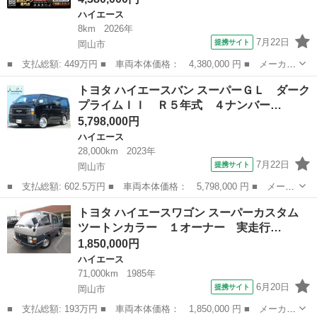
ハイエース
8km
2026年
7月22日
提携サイト
岡山市
■ 支払総額: 449万円 ■ 車両本体価格： 4,380,000 円 ■ メーカー
名： トヨタ ■ 車種名： ハイエースバン ■ グレード名： スー
岡山
岡山市
ハイエース
トヨタ ハイエースバン スーパーＧＬ ダーク
パーＧＬ ダークプライムＩＩ ディスプレイナビ・ＴＶ・アラウン
プライムＩＩ Ｒ５年式 ４ナンバー…
ドビューモ...
5,798,000円
ハイエース
28,000km
2023年
7月22日
提携サイト
岡山市
■ 支払総額: 602.5万円 ■ 車両本体価格： 5,798,000 円 ■ メーカ
ー名： トヨタ ■ 車種名： ハイエースバン ■ グレード名： ス
岡山
岡山市
ハイエース
トヨタ ハイエースワゴン スーパーカスタム
ーパーＧＬ ダークプライムＩＩ Ｒ５年式 ４ナンバー ディーゼ
ツートンカラー １オーナー 実走行…
ル４ＷＤ...
1,850,000円
ハイエース
71,000km
1985年
6月20日
提携サイト
岡山市
■ 支払総額: 193万円 ■ 車両本体価格： 1,850,000 円 ■ メーカー