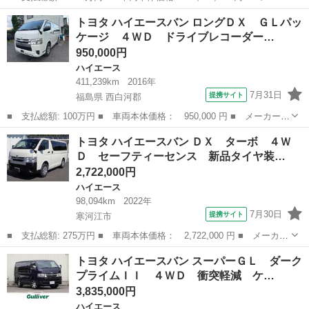
ー名： トヨタ ■ 車種名： ハイエースバン ■ グレード名： ロ
山形
山形市
ハイエース
トヨタ ハイエースバン ロングＤＸ ＧＬパッ
ングスーパーＧＬ 社外ナビ／ＴＶ／バックモニター／ＥＴＣ／前後
ケージ ４ＷＤ ドライブレコーダー…
ドライブ...
950,000円
ハイエース
411,239km
2016年
7月31日
提携サイト
福島県 西白河郡
■ 支払総額: 100万円 ■ 車両本体価格： 950,000 円 ■ メーカー
名： トヨタ ■ 車種名： ハイエースバン ■ グレード名： ロン
福島
西白河郡
ハイエース
トヨタ ハイエースバン ＤＸ ターボ ４Ｗ
グＤＸ ＧＬパッケージ ４ＷＤ ドライブレコーダー ＥＴＣ ス
Ｄ セーフティーセンス 新品タイヤ装…
ライドドア 電...
2,722,000円
ハイエース
98,094km
2022年
7月30日
提携サイト
寒河江市
■ 支払総額: 275万円 ■ 車両本体価格： 2,722,000 円 ■ メーカー
名： トヨタ ■ 車種名： ハイエースバン ■ グレード名： Ｄ
山形
寒河江市
ハイエース
トヨタ ハイエースバン スーパーＧＬ ダーク
Ｘ ターボ ４ＷＤ セーフティーセンス 新品タイヤ装着 ６Ａ
プライムＩＩ ４ＷＤ 衝突軽減 ケ…
Ｔ ６人乗り ...
3,835,000円
ハイエース