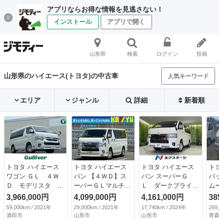
アプリならお得な情報を見逃さない！
インストール
アプリで開く
山形県
検索
ログイン
投稿
山形県のハイエース(トヨタ)の中古車
人気キーワード
エリア
ジャンル
詳細
新着順
トヨタ ハイエース
トヨタ ハイエース
トヨタ ハイエース
ト
ワゴン ＧＬ ４Ｗ
バン 【４ＷＤ】ス
バン スーパーＧ
パ
Ｄ モデリスタ 衝
ーパーＧＬマルチロ
Ｌ ダークプライム
ム
突被害軽減ブレー
ールトランスポータ
ＩＩ 寒冷地仕様
Ｚ
3,966,000円
4,099,000円
4,161,000円
38
キ 全方位カメラ
ータイプ２ 【軽油
両側電動ドア １０
り
59,000km / 2021年
29,000km / 2021年
17,740km / 2024年
269
ＥＴＣ２．０ スマ
ターボ】【愛知県仕
型ナビ 衝突軽減
ー
酒田市
山形市
山形市
青森