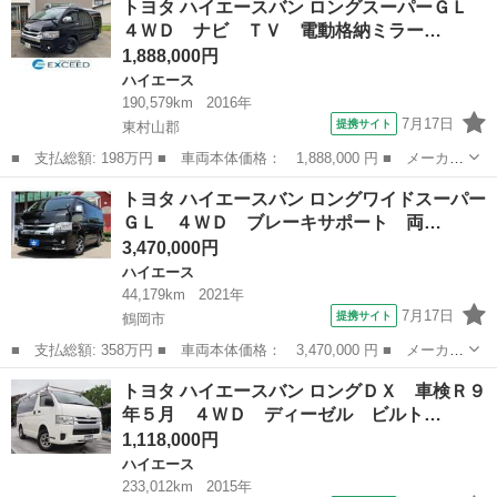
トヨタ ハイエースバン ロングスーパーＧＬ
ングＤＸ ＧＬパッケージ ４ＷＤ ＥＴＣ バックカメラ ■ 排気
４ＷＤ ナビ ＴＶ 電動格納ミラー…
量： ...
1,888,000円
ハイエース
190,579km
2016年
7月17日
提携サイト
東村山郡
■ 支払総額: 198万円 ■ 車両本体価格： 1,888,000 円 ■ メーカー
名： トヨタ ■ 車種名： ハイエースバン ■ グレード名： ロン
山形
東村山郡
ハイエース
トヨタ ハイエースバン ロングワイドスーパー
グスーパーＧＬ ４ＷＤ ナビ ＴＶ 電動格納ミラー 後席モニタ
ＧＬ ４ＷＤ ブレーキサポート 両…
ー ＡＴ ...
3,470,000円
ハイエース
44,179km
2021年
7月17日
提携サイト
鶴岡市
■ 支払総額: 358万円 ■ 車両本体価格： 3,470,000 円 ■ メーカー
名： トヨタ ■ 車種名： ハイエースバン ■ グレード名： ロン
山形
鶴岡市
ハイエース
トヨタ ハイエースバン ロングＤＸ 車検Ｒ９
グワイドスーパーＧＬ ４ＷＤ ブレーキサポート 両側オートスラ
年５月 ４ＷＤ ディーゼル ビルト…
イドドア ...
1,118,000円
ハイエース
233,012km
2015年