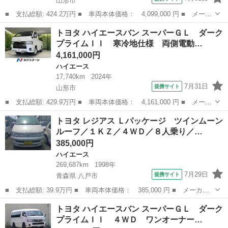
山形市
■ 支払総額: 424.2万円 ■ 車両本体価格： 4,099,000 円 ■ メーカ
ー名： トヨタ ■ 車種名： ハイエースバン ■ グレード名：
山形
山形市
ハイエース
トヨタ ハイエースバン スーパーＧＬ ダーク
【４ＷＤ】スーパーＧＬマルチロールトランスポータータイプ２
プライムＩＩ 寒冷地仕様 両側電動…
【軽油ターボ...
4,161,000円
ハイエース
17,740km
2024年
7月31日
提携サイト
山形市
■ 支払総額: 429.9万円 ■ 車両本体価格： 4,161,000 円 ■ メーカ
ー名： トヨタ ■ 車種名： ハイエースバン ■ グレード名： ス
山形
山形市
ハイエース
トヨタ レジアス Ｌパッケージ ツインムーン
ーパーＧＬ ダークプライムＩＩ 寒冷地仕様 両側電動ドア １０
ルーフ／１ＫＺ／４ＷＤ／８人乗り／…
型ナビ ...
385,000円
ハイエース
269,687km
1998年
7月29日
提携サイト
青森県 八戸市
■ 支払総額: 39.9万円 ■ 車両本体価格： 385,000 円 ■ メーカー
名： トヨタ ■ 車種名： レジアス ■ グレード名： Ｌパッケー
青森
八戸市
ハイエース
トヨタ ハイエースバン スーパーＧＬ ダーク
ジ ツインムーンルーフ／１ＫＺ／４ＷＤ／８人乗り／ＥＴＣ／電動
プライムＩＩ ４ＷＤ ワンオーナー…
カーテン／フ...