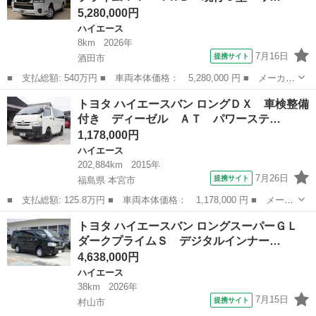
5,280,000円
ハイエース
8km
2026年
7月16日
提携サイト
酒田市
■ 支払総額: 540万円 ■ 車両本体価格： 5,280,000 円 ■ メーカー
名： トヨタ ■ 車種名： ハイエースバン ■ グレード名： スー
山形
酒田市
ハイエース
トヨタ ハイエースバン ロングＤＸ 車検整備
パーＧＬ ダークプライムＩＩ ４ＷＤ 現行９型 ワンオーナー
付き ディーゼル ＡＴ パワーステ…
寒冷地仕様...
1,178,000円
ハイエース
202,884km
2015年
7月26日
提携サイト
福島県 本宮市
■ 支払総額: 125.8万円 ■ 車両本体価格： 1,178,000 円 ■ メーカ
ー名： トヨタ ■ 車種名： ハイエースバン ■ グレード名： ロ
福島
本宮市
ハイエース
トヨタ ハイエースバン ロングスーパーＧＬ
ングＤＸ 車検整備付き ディーゼル ＡＴ パワーステアリング
ダークプライムＳ デジタルインナー…
パワーウ...
4,638,000円
ハイエース
38km
2026年
7月15日
提携サイト
村山市