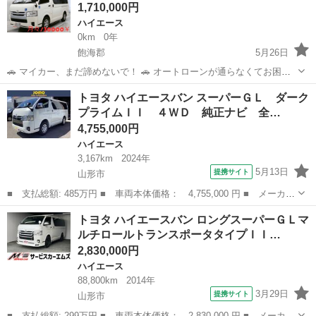
1,710,000円
ハイエース
0km
0年
飽海郡
5月26日
🚗 マイカー、まだ諦めないで！ 🚗 オートローンが通らなくてお困り
の方へ。 当店独自の「サブスクリース」で、ご希望のお車に乗りませ
山形
飽海郡
ハイエース
車両
トヨタ ハイエースバン スーパーＧＬ ダーク
んか？ ​🚘 【車両詳細】 🚘 ■ トヨタ ハイエースバン ■ 年式：平成31年
プライムＩＩ ４ＷＤ 純正ナビ 全…
■ 走行距...
4,755,000円
ハイエース
3,167km
2024年
5月13日
提携サイト
山形市
■ 支払総額: 485万円 ■ 車両本体価格： 4,755,000 円 ■ メーカー
名： トヨタ ■ 車種名： ハイエースバン ■ グレード名： スー
山形
山形市
ハイエース
トヨタ ハイエースバン ロングスーパーＧＬマ
パーＧＬ ダークプライムＩＩ ４ＷＤ 純正ナビ 全周囲カメラ
ルチロールトランスポータタイプＩＩ…
両側パワー...
2,830,000円
ハイエース
88,800km
2014年
3月29日
提携サイト
山形市
■ 支払総額: 299万円 ■ 車両本体価格： 2,830,000 円 ■ メーカー