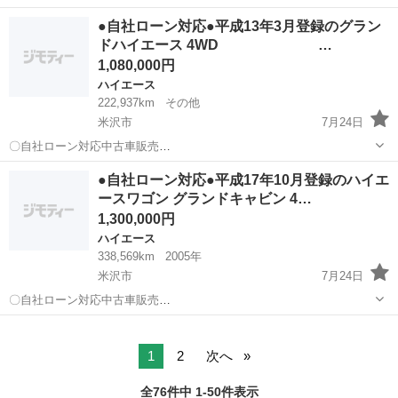
名： トヨタ ■ 車種名： ハイエースバン ■ グレード名： ロン
宮城
宮城郡
ハイエース
●自社ローン対応●平成13年3月登録のグラン
グＤＸ ４ＷＤディーゼルターボ ＴＨＵＬＥ製ルーフキャリア Ｅ
ドハイエース 4WD …
ＴＣ キー...
1,080,000円
ハイエース
222,937km
その他
米沢市
7月24日
〇自社ローン対応中古車販売
〇 ☆どなたでも
山形
米沢市
ハイエース
車両
●自社ローン対応●平成17年10月登録のハイエ
ローン対応可能☆ １、勤続年数の短い方や自営業の方
ースワゴン グランドキャビン 4…
２、パートをされる主婦の方や派遣社員の方 ...
1,300,000円
ハイエース
338,569km
2005年
米沢市
7月24日
〇自社ローン対応中古車販売
〇 ☆どなたでも
山形
米沢市
ハイエース
車両
ローン対応可能☆ １、勤続年数の短い方や自営業の方
２、パートをされる主婦の方や派遣社員の方 ３、自己破産...
1
2
次へ
全76件中 1-50件表示