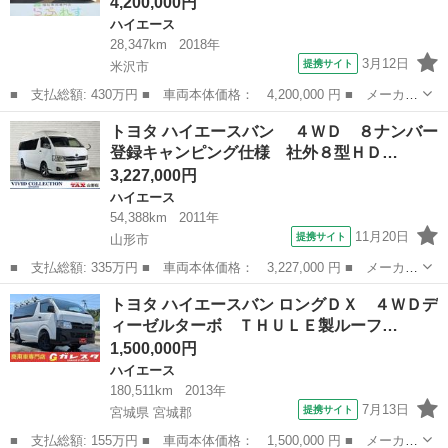
4,200,000円
ハイエース
28,347km
2018年
3月12日
提携サイト
米沢市
■ 支払総額: 430万円 ■ 車両本体価格： 4,200,000 円 ■ メーカー
名： トヨタ ■ 車種名： ハイエースバン ■ グレード名： ４Ｄ
山形
米沢市
ハイエース
トヨタ ハイエースバン ４ＷＤ ８ナンバー
２．８ＤＴウェルキャブＢ ルーフサイドウインドゥ無し 運転席／
登録キャンピング仕様 社外８型ＨＤ…
助手席エア...
3,227,000円
ハイエース
54,388km
2011年
11月20日
提携サイト
山形市
■ 支払総額: 335万円 ■ 車両本体価格： 3,227,000 円 ■ メーカー
名： トヨタ ■ 車種名： ハイエースバン ■ グレード名： ４
山形
山形市
ハイエース
トヨタ ハイエースバン ロングＤＸ ４ＷＤデ
ＷＤ ８ナンバー登録キャンピング仕様 社外８型ＨＤＤナビ フル
ィーゼルターボ ＴＨＵＬＥ製ルーフ…
セグ ＤＶ...
1,500,000円
ハイエース
180,511km
2013年
7月13日
提携サイト
宮城県 宮城郡
■ 支払総額: 155万円 ■ 車両本体価格： 1,500,000 円 ■ メーカー