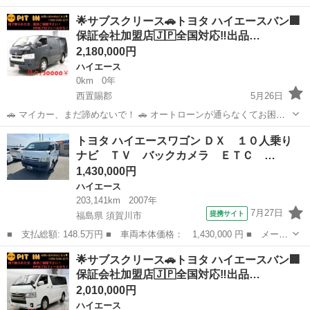
の方へ。 当店独自の「サブスクリース」で、ご希望のお車に乗りませ
山形
西置賜郡
ハイエース
車両
︎🌟サブスクリース🚗トヨタ ハイエースバン🏢
んか？ ​🚘 【車両詳細】 🚘 ■ トヨタ ハイエースバン ■ 年式：令和2年
保証会社加盟店🇯🇵全国対応‼️出品…
■ 走行距離...
2,180,000円
ハイエース
0km
0年
西置賜郡
5月26日
🚗 マイカー、まだ諦めないで！ 🚗 オートローンが通らなくてお困り
の方へ。 当店独自の「サブスクリース」で、ご希望のお車に乗りませ
山形
西置賜郡
ハイエース
車両
トヨタ ハイエースワゴン ＤＸ １０人乗り
んか？ ​🚘 【車両詳細】 🚘 ■ トヨタ ハイエースバン ■ 年式：令和3年
ナビ ＴＶ バックカメラ ＥＴＣ …
■ 走行距離...
1,430,000円
ハイエース
203,141km
2007年
7月27日
提携サイト
福島県 須賀川市
■ 支払総額: 148.5万円 ■ 車両本体価格： 1,430,000 円 ■ メーカ
ー名： トヨタ ■ 車種名： ハイエースワゴン ■ グレード名：
福島
須賀川市
ハイエース
︎🌟サブスクリース🚗トヨタ ハイエースバン🏢
ＤＸ １０人乗り ナビ ＴＶ バックカメラ ＥＴＣ パワースラ
保証会社加盟店🇯🇵全国対応‼️出品…
イドドア...
2,010,000円
ハイエース