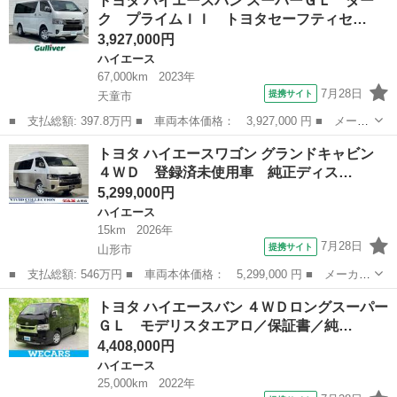
トヨタ ハイエースバン スーパーＧＬ ダー
グＤＸ ４ＷＤ ナビ 両側スライドドア ＡＴ エアコン パワー
ク プライムＩＩ トヨタセーフティセ…
ウィンドウ...
3,927,000円
ハイエース
67,000km
2023年
7月28日
提携サイト
天童市
■ 支払総額: 397.8万円 ■ 車両本体価格： 3,927,000 円 ■ メーカ
ー名： トヨタ ■ 車種名： ハイエースバン ■ グレード名： ス
山形
天童市
ハイエース
トヨタ ハイエースワゴン グランドキャビン
ーパーＧＬ ダーク プライムＩＩ トヨタセーフティセンス ハー
４ＷＤ 登録済未使用車 純正ディス…
フレザー...
5,299,000円
ハイエース
15km
2026年
7月28日
提携サイト
山形市
■ 支払総額: 546万円 ■ 車両本体価格： 5,299,000 円 ■ メーカー
名： トヨタ ■ 車種名： ハイエースワゴン ■ グレード名： グ
山形
山形市
ハイエース
トヨタ ハイエースバン ４ＷＤロングスーパー
ランドキャビン ４ＷＤ 登録済未使用車 純正ディスプレイオーデ
ＧＬ モデリスタエアロ／保証書／純…
ィオ フル...
4,408,000円
ハイエース
25,000km
2022年