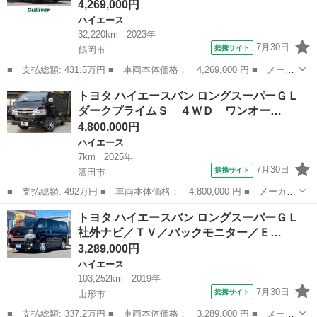
4,269,000円
ハイエース
32,220km
2023年
7月30日
提携サイト
鶴岡市
■ 支払総額: 431.5万円 ■ 車両本体価格： 4,269,000 円 ■ メーカ
ー名： トヨタ ■ 車種名： ハイエースバン ■ グレード名： ス
山形
鶴岡市
ハイエース
トヨタ ハイエースバン ロングスーパーＧＬ
ーパーＧＬ ダークプライムＩＩ ４ＷＤ ワンオーナー 衝突軽
ダークプライムＳ ４ＷＤ ワンオー…
減 メモリ...
4,800,000円
ハイエース
7km
2025年
7月30日
提携サイト
酒田市
■ 支払総額: 492万円 ■ 車両本体価格： 4,800,000 円 ■ メーカー
名： トヨタ ■ 車種名： ハイエースバン ■ グレード名： ロン
山形
酒田市
ハイエース
トヨタ ハイエースバン ロングスーパーＧＬ
グスーパーＧＬ ダークプライムＳ ４ＷＤ ワンオーナー 登録済
社外ナビ／ＴＶ／バックモニター／Ｅ…
み未使用車...
3,289,000円
ハイエース
103,252km
2019年
7月30日
提携サイト
山形市
■ 支払総額: 337.2万円 ■ 車両本体価格： 3,289,000 円 ■ メーカ