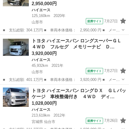
2,950,000円
ハイエース
125,160km
2020年
7月27日
提携サイト
山形市
■ 支払総額: 304.1万円 ■ 車両本体価格： 2,950,000 円 ■ メーカ
ー名： トヨタ ■ 車種名： ハイエースバン ■ グレード名： ス
山形
山形市
ハイエース
トヨタ ハイエースバン ロングスーパーＧＬ
ーパーＧＬ ダークプライム ４ＷＤ フルセグ メモリーナビ Ｄ
４ＷＤ フルセグ メモリーナビ Ｄ…
ＶＤ再生...
3,920,000円
ハイエース
45,932km
2021年
7月27日
提携サイト
山形市
■ 支払総額: 401.1万円 ■ 車両本体価格： 3,920,000 円 ■ メーカ
ー名： トヨタ ■ 車種名： ハイエースバン ■ グレード名： ロ
山形
山形市
ハイエース
トヨタ ハイエースバン ロングＤＸ ＧＬパッ
ングスーパーＧＬ ４ＷＤ フルセグ メモリーナビ ＤＶＤ再生
ケージ 車検整備付き ４ＷＤ ディ…
バックカ...
1,028,000円
ハイエース
213,619km
2012年
7月26日
提携サイト
宮城県 仙台市