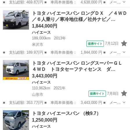
■ 支払総額: 469.8万円 ■ 車両本体価格： 4,638,000 円 ■ メーカ
ー名： トヨタ ■ 車種名： ハイエースバン ■ グレード名： ロ
山形
村山市
ハイエース
トヨタ ハイエースバン ロングＤＸ ／４ＷＤ
ングスーパーＧＬ ダークプライムＳ デジタルインナーミラー パ
／６人乗り／寒冷地仕様／社外ナビ／…
ノラマミ...
1,844,000円
ハイエース
189,000km
2013年
7月12日
提携サイト
米沢市
■ 支払総額: 189.9万円 ■ 車両本体価格： 1,844,000 円 ■ メーカ
ー名： トヨタ ■ 車種名： ハイエースバン ■ グレード名： ロ
山形
米沢市
ハイエース
トヨタ ハイエースバン ロングスーパーＧＬ
ングＤＸ ／４ＷＤ／６人乗り／寒冷地仕様／社外ナビ／フルセグＴ
４ＷＤ トヨタセーフティセンス ダ…
Ｖ／Ｂｌ...
3,443,000円
ハイエース
110,962km
2021年
7月8日
提携サイト
山形市
■ 支払総額: 353.7万円 ■ 車両本体価格： 3,443,000 円 ■ メーカ
ー名： トヨタ ■ 車種名： ハイエースバン ■ グレード名： ロ
山形
山形市
ハイエース
トヨタ ハイエースバン （検9.7）
ングスーパーＧＬ ４ＷＤ トヨタセーフティセンス ダブルオート
1,250,000円
エアコン...
ハイエース