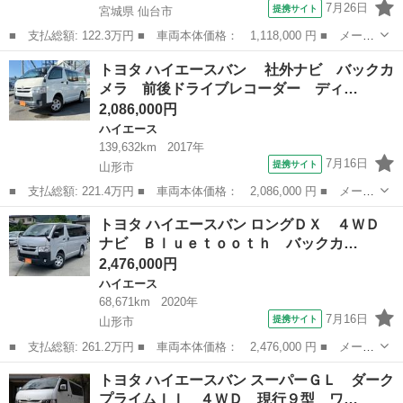
7月26日
提携サイト
宮城県 仙台市
■ 支払総額: 122.3万円 ■ 車両本体価格： 1,118,000 円 ■ メーカ
ー名： トヨタ ■ 車種名： ハイエースバン ■ グレード名： ロ
宮城
仙台市
ハイエース
トヨタ ハイエースバン 社外ナビ バックカ
ングＤＸ 車検Ｒ９年５月 ４ＷＤ ディーゼル ビルトインＥＴ
メラ 前後ドライブレコーダー ディ…
Ｃ ナビ ...
2,086,000円
ハイエース
139,632km
2017年
7月16日
提携サイト
山形市
■ 支払総額: 221.4万円 ■ 車両本体価格： 2,086,000 円 ■ メーカ
ー名： トヨタ ■ 車種名： ハイエースバン ■ グレード名：
山形
山形市
ハイエース
トヨタ ハイエースバン ロングＤＸ ４ＷＤ
社外ナビ バックカメラ 前後ドライブレコーダー ディーゼル車
ナビ Ｂｌｕｅｔｏｏｔｈ バックカ…
■ 排気...
2,476,000円
ハイエース
68,671km
2020年
7月16日
提携サイト
山形市
■ 支払総額: 261.2万円 ■ 車両本体価格： 2,476,000 円 ■ メーカ
ー名： トヨタ ■ 車種名： ハイエースバン ■ グレード名： ロ
山形
山形市
ハイエース
トヨタ ハイエースバン スーパーＧＬ ダーク
ングＤＸ ４ＷＤ ナビ Ｂｌｕｅｔｏｏｔｈ バックカメラ ＥＴ
プライムＩＩ ４ＷＤ 現行９型 ワ…
Ｃ トヨ...