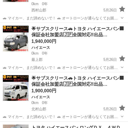
0km
0年
西村山郡
5月26日
🚗 マイカー、まだ諦めないで！ 🚗 オートローンが通らなくてお困り
の方へ。 当店独自の「サブスクリース」で、ご希望のお車に乗りませ
山形
西村山郡
ハイエース
車両
︎🌟サブスクリース🚗トヨタ ハイエースバン🏢
んか？ ​🚘 【車両詳細】 🚘 ■ トヨタ ハイエースバン ■ 年式：平成27年
保証会社加盟店🇯🇵全国対応‼️出品…
■ 走行距...
1,940,000円
ハイエース
0km
0年
最上郡
5月26日
🚗 マイカー、まだ諦めないで！ 🚗 オートローンが通らなくてお困り
の方へ。 当店独自の「サブスクリース」で、ご希望のお車に乗りませ
山形
最上郡
ハイエース
車両
︎🌟サブスクリース🚗トヨタ ハイエースバン🏢
んか？ ​🚘 【車両詳細】 🚘 ■ トヨタ ハイエースバン ■ 年式：平成24年
保証会社加盟店🇯🇵全国対応‼️出品…
■ 走行距...
1,900,000円
ハイエース
0km
0年
北村山郡
5月26日
🚗 マイカー、まだ諦めないで！ 🚗 オートローンが通らなくてお困り
の方へ。 当店独自の「サブスクリース」で、ご希望のお車に乗りませ
山形
北村山郡
ハイエース
車両
トヨタ ハイエースバン ロングＤＸ ４ＷＤ