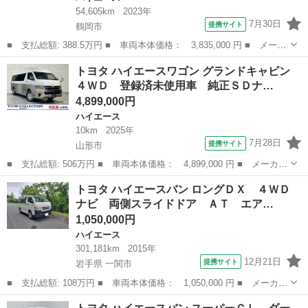
54,605km
2023年
7月30日
提携サイト
鶴岡市
■ 支払総額: 388.5万円 ■ 車両本体価格： 3,835,000 円 ■ メーカ
ー名： トヨタ ■ 車種名： ハイエースバン ■ グレード名： ス
山形
鶴岡市
ハイエース
トヨタ ハイエースワゴン グランドキャビン
ーパーＧＬ ダークプライムＩＩ ４ＷＤ 衝突軽減 ケンウッドツ
４ＷＤ 登録済未使用車 純正ＳＤナ…
イーター...
4,899,000円
ハイエース
10km
2025年
7月28日
提携サイト
山形市
■ 支払総額: 506万円 ■ 車両本体価格： 4,899,000 円 ■ メーカー
名： トヨタ ■ 車種名： ハイエースワゴン ■ グレード名： グ
山形
山形市
ハイエース
トヨタ ハイエースバン ロングＤＸ ４ＷＤ
ランドキャビン ４ＷＤ 登録済未使用車 純正ＳＤナビ ワンセ
ナビ 両側スライドドア ＡＴ エア…
グ ＣＤ Ｂ...
1,050,000円
ハイエース
301,181km
2015年
12月21日
提携サイト
岩手県 一関市
■ 支払総額: 108万円 ■ 車両本体価格： 1,050,000 円 ■ メーカー
名： トヨタ ■ 車種名： ハイエースバン ■ グレード名： ロン
岩手
一関市
ハイエース