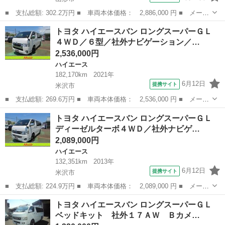
■ 支払総額: 302.2万円 ■ 車両本体価格： 2,886,000 円 ■ メーカ
ー名： トヨタ ■ 車種名： ハイエースバン ■ グレード名： ロ
山形
山形市
ハイエース
トヨタ ハイエースバン ロングスーパーＧＬ
ングＤＸ ＧＬパッケージ ４ＷＤ ナビ バックカメラ Ｂｌｕｅ
４ＷＤ／６型／社外ナビゲーション／…
ｔｏｏｔ...
2,536,000円
ハイエース
182,170km
2021年
6月12日
提携サイト
米沢市
■ 支払総額: 269.6万円 ■ 車両本体価格： 2,536,000 円 ■ メーカ
ー名： トヨタ ■ 車種名： ハイエースバン ■ グレード名： ロ
山形
米沢市
ハイエース
トヨタ ハイエースバン ロングスーパーＧＬ
ングスーパーＧＬ ４ＷＤ／６型／社外ナビゲーション／ＤＴＶ／バ
ディーゼルターボ４ＷＤ／社外ナビゲ…
ックカメ...
2,089,000円
ハイエース
132,351km
2013年
6月12日
提携サイト
米沢市
■ 支払総額: 224.9万円 ■ 車両本体価格： 2,089,000 円 ■ メーカ
ー名： トヨタ ■ 車種名： ハイエースバン ■ グレード名： ロ
山形
米沢市
ハイエース
トヨタ ハイエースバン ロングスーパーＧＬ
ングスーパーＧＬ ディーゼルターボ４ＷＤ／社外ナビゲーション／
ベッドキット 社外１７ＡＷ Ｂカメ…
デジタル...