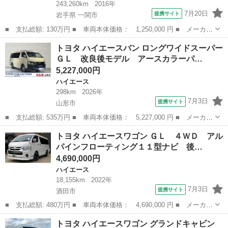
243,260km
2016年
7月20日
提携サイト
岩手県 一関市
■ 支払総額: 130万円 ■ 車両本体価格： 1,250,000 円 ■ メーカー
名： トヨタ ■ 車種名： ハイエースバン ■ グレード名： ■
岩手
一関市
ハイエース
トヨタ ハイエースバン ロングワイドスーパー
排気量： 3000cc ■ ドア枚数： 4D ■ ミッション： AT ...
ＧＬ 改良後モデル アースカラーパ…
5,227,000円
ハイエース
298km
2026年
7月3日
提携サイト
山形市
■ 支払総額: 535万円 ■ 車両本体価格： 5,227,000 円 ■ メーカー
名： トヨタ ■ 車種名： ハイエースバン ■ グレード名： ロン
山形
山形市
ハイエース
トヨタ ハイエースワゴン ＧＬ ４ＷＤ アル
グワイドスーパーＧＬ 改良後モデル アースカラーパッケージ デ
パインフローティング１１型ナビ 後…
ィスプレイ...
4,690,000円
ハイエース
18,155km
2022年
7月3日
提携サイト
酒田市
■ 支払総額: 480万円 ■ 車両本体価格： 4,690,000 円 ■ メーカー
名： トヨタ ■ 車種名： ハイエースワゴン ■ グレード名： Ｇ
山形
酒田市
ハイエース
トヨタ ハイエースワゴン グランドキャビン
Ｌ ４ＷＤ アルパインフローティング１１型ナビ 後席モニター