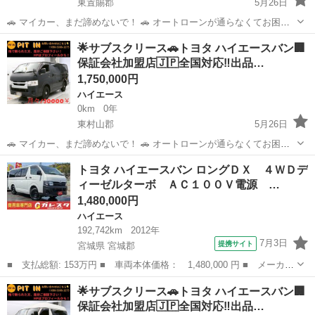
東置賜郡
5月26日
🚗 マイカー、まだ諦めないで！ 🚗 オートローンが通らなくてお困り
の方へ。 当店独自の「サブスクリース」で、ご希望のお車に乗りませ
山形
東置賜郡
ハイエース
車両
︎🌟サブスクリース🚗トヨタ ハイエースバン🏢
んか？ ​🚘 【車両詳細】 🚘 ■ トヨタ ハイエースバン ■ 年式：令和2年
保証会社加盟店🇯🇵全国対応‼️出品…
■ 走行距離...
1,750,000円
ハイエース
0km
0年
東村山郡
5月26日
🚗 マイカー、まだ諦めないで！ 🚗 オートローンが通らなくてお困り
の方へ。 当店独自の「サブスクリース」で、ご希望のお車に乗りませ
山形
東村山郡
ハイエース
車両
トヨタ ハイエースバン ロングＤＸ ４ＷＤデ
んか？ ​🚘 【車両詳細】 🚘 ■ ■ 年式：令和2年 ■ 走行距離：139,846km
ィーゼルターボ ＡＣ１００Ｖ電源 …
...
1,480,000円
ハイエース
192,742km
2012年
7月3日
提携サイト
宮城県 宮城郡
■ 支払総額: 153万円 ■ 車両本体価格： 1,480,000 円 ■ メーカー
名： トヨタ ■ 車種名： ハイエースバン ■ グレード名： ロン
宮城
宮城郡
ハイエース
︎🌟サブスクリース🚗トヨタ ハイエースバン🏢
グＤＸ ４ＷＤディーゼルターボ ＡＣ１００Ｖ電源 ドラレコ内臓
保証会社加盟店🇯🇵全国対応‼️出品…
デジタルル...