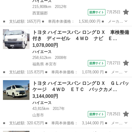
ハイエース
215,808km
2012年
7月25日
提携サイト
西置賜郡
■ 支払総額: 165万円 ■ 車両本体価格： 1,530,000 円 ■ メーカー
名： トヨタ ■ 車種名： ハイエースワゴン ■ グレード名： Ｇ
山形
西置賜郡
ハイエース
トヨタ ハイエースバン ロングＤＸ 車検整備
Ｌ ４ＷＤ ＡＢＳ 運転席・助手席・サイドエアバック 横滑り防
付き ディーゼル ４ＷＤ ナビ Ｅ…
止システム...
1,078,000円
ハイエース
258,612km
2008年
7月27日
提携サイト
福島県 本宮市
■ 支払総額: 115.8万円 ■ 車両本体価格： 1,078,000 円 ■ メーカ
ー名： トヨタ ■ 車種名： ハイエースバン ■ グレード名： ロ
福島
本宮市
ハイエース
トヨタ ハイエースバン ロングＤＸ ＧＬパッ
ングＤＸ 車検整備付き ディーゼル ４ＷＤ ナビ ＥＴＣ エア
ケージ ４ＷＤ ＥＴＣ バックカメ…
コン パ...
3,144,000円
ハイエース
43,815km
2017年
7月25日
提携サイト
山形市
■ 支払総額: 320.6万円 ■ 車両本体価格： 3,144,000 円 ■ メーカ
ー名： トヨタ ■ 車種名： ハイエースバン ■ グレード名： ロ
山形
山形市
ハイエース