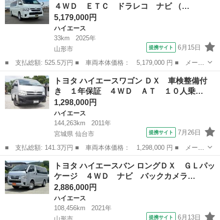
４ＷＤ ＥＴＣ ドラレコ ナビ （…
パノラミッ...
5,179,000円
ハイエース
33km
2025年
6月15日
提携サイト
山形市
■ 支払総額: 525.5万円 ■ 車両本体価格： 5,179,000 円 ■ メーカ
ー名： トヨタ ■ 車種名： ハイエースワゴン ■ グレード名：
山形
山形市
ハイエース
トヨタ ハイエースワゴン ＤＸ 車検整備付
グランドキャビン ４ＷＤ ＥＴＣ ドラレコ ナビ ■ 排気量：
き １年保証 ４ＷＤ ＡＴ １０人乗…
270...
1,298,000円
ハイエース
144,263km
2011年
7月26日
提携サイト
宮城県 仙台市
■ 支払総額: 141.3万円 ■ 車両本体価格： 1,298,000 円 ■ メーカ
ー名： トヨタ ■ 車種名： ハイエースワゴン ■ グレード名：
宮城
仙台市
ハイエース
トヨタ ハイエースバン ロングＤＸ ＧＬパッ
ＤＸ 車検整備付き １年保証 ４ＷＤ ＡＴ １０人乗り ナビ
ケージ ４ＷＤ ナビ バックカメラ…
ＴＶ Ｅ...
2,886,000円
ハイエース
108,456km
2021年
6月13日
提携サイト
山形市