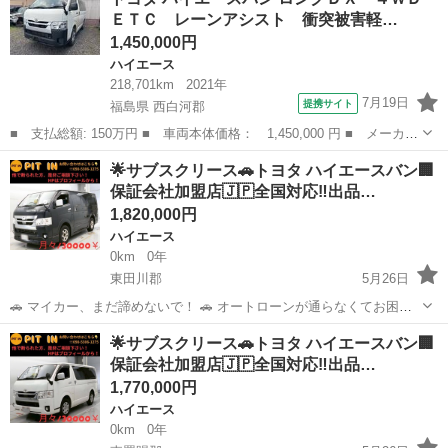
んか？ ​🚘 【車両詳細】 🚘 ■ トヨタ ハイエースバン ■ 年式：平成30年
ＥＴＣ レーンアシスト 衝突被害軽…
■ 走行距...
1,450,000円
ハイエース
218,701km
2021年
7月19日
提携サイト
福島県 西白河郡
■ 支払総額: 150万円 ■ 車両本体価格： 1,450,000 円 ■ メーカー
名： トヨタ ■ 車種名： ハイエースバン ■ グレード名： ロン
福島
西白河郡
ハイエース
︎🌟サブスクリース🚗トヨタ ハイエースバン🏢
グＤＸ ４ＷＤ ＥＴＣ レーンアシスト 衝突被害軽減システム
保証会社加盟店🇯🇵全国対応‼️出品…
両側スライ...
1,820,000円
ハイエース
0km
0年
東田川郡
5月26日
🚗 マイカー、まだ諦めないで！ 🚗 オートローンが通らなくてお困り
の方へ。 当店独自の「サブスクリース」で、ご希望のお車に乗りませ
山形
東田川郡
ハイエース
車両
︎🌟サブスクリース🚗トヨタ ハイエースバン🏢
んか？ ​🚘 【車両詳細】 🚘 ■ トヨタ ハイエースバン ■ 年式：令和3年
保証会社加盟店🇯🇵全国対応‼️出品…
■ 走行距離...
1,770,000円
ハイエース
0km
0年