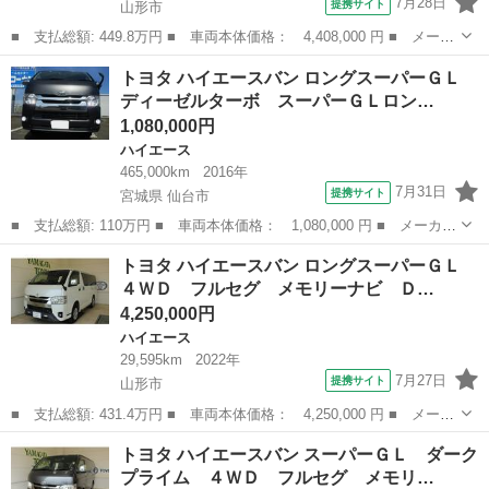
7月28日
提携サイト
山形市
■ 支払総額: 449.8万円 ■ 車両本体価格： 4,408,000 円 ■ メーカ
ー名： トヨタ ■ 車種名： ハイエースバン ■ グレード名： ４
山形
山形市
ハイエース
トヨタ ハイエースバン ロングスーパーＧＬ
ＷＤロングスーパーＧＬ モデリスタエアロ／保証書／純正 ＳＤナ
ディーゼルターボ スーパーＧＬロン…
ビ／衝突...
1,080,000円
ハイエース
465,000km
2016年
7月31日
提携サイト
宮城県 仙台市
■ 支払総額: 110万円 ■ 車両本体価格： 1,080,000 円 ■ メーカー
名： トヨタ ■ 車種名： ハイエースバン ■ グレード名： ロン
宮城
仙台市
ハイエース
トヨタ ハイエースバン ロングスーパーＧＬ
グスーパーＧＬ ディーゼルターボ スーパーＧＬロング 電格ミラ
４ＷＤ フルセグ メモリーナビ Ｄ…
ー ＥＴＣ...
4,250,000円
ハイエース
29,595km
2022年
7月27日
提携サイト
山形市
■ 支払総額: 431.4万円 ■ 車両本体価格： 4,250,000 円 ■ メーカ
ー名： トヨタ ■ 車種名： ハイエースバン ■ グレード名： ロ
山形
山形市
ハイエース
トヨタ ハイエースバン スーパーＧＬ ダーク
ングスーパーＧＬ ４ＷＤ フルセグ メモリーナビ ＤＶＤ再生
プライム ４ＷＤ フルセグ メモリ…
後席モニ...