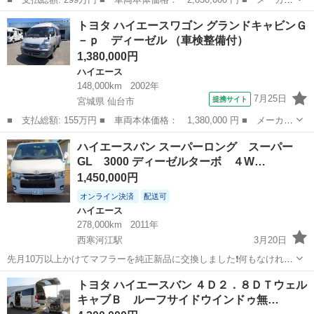
名： トヨタ ■ 車種名： ハイエースバン ■ グレード名： ロン
山形
山形市
ハイエース
トヨタ ハイエースワゴン グランドキャビンＧ
グスーパーＧＬマルチロールトランスポータタイプＩＩ ４ＷＤ モ
－ｐ ディーゼル （車検整備付）
デリスタエ...
1,380,000円
ハイエース
148,000km
2002年
7月25日
提携サイト
宮城県 仙台市
■ 支払総額: 155万円 ■ 車両本体価格： 1,380,000 円 ■ メーカー
名： トヨタ ■ 車種名： ハイエースワゴン ■ グレード名： グ
宮城
仙台市
ハイエース
ハイエースバン スーパーロング スーパー
ランドキャビンＧ－ｐ ディーゼル ■ 排気量： 3000cc ■ ドア
GL 3000 ディーゼルターボ ４W…
枚...
1,450,000円
オンライン決済
配送可
ハイエース
278,000km
2011年
西寒河江駅
3月20日
先月10万以上かけてマフラーを純正新品に交換しました❗何もなければ
当分交換必要ありません 平成23年式 車検令和８年12月 状態はエンジ
山形
寒河江市
西寒河江駅
ハイエース
エンジン
トヨタ ハイエースバン ４Ｄ２．８ＤＴウェル
ン内装共に良好な状態です 走行距離は278000km商用車としてはまだ
キャブＢ ルーフサイドウインドゥ無…
まだ行けます 内装...