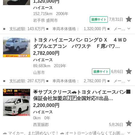
1,320,000円
ハイエース
152,715km
2006年
7月31日
提携サイト
岩手県 盛岡市
■ 支払総額: 143.6万円 ■ 車両本体価格： 1,320,000 円 ■ メーカ
ー名： トヨタ ■ 車種名： ハイエースバン ■ グレード名： ロ
岩手
盛岡市
ハイエース
トヨタ ハイエースバン ロングＤＸ ４ＷＤ
ングスーパーＧＬ ベッドキット 社外１７ＡＷ Ｂカメラ ■ 排気
ダブルエアコン パワステ Ｆ席パワ…
量： ...
2,782,000円
ハイエース
89,683km
2019年
6月6日
提携サイト
山形市
■ 支払総額: 287.6万円 ■ 車両本体価格： 2,782,000 円 ■ メーカ
ー名： トヨタ ■ 車種名： ハイエースバン ■ グレード名： ロ
山形
山形市
ハイエース
︎🌟サブスクリース🚗トヨタ ハイエースバン🏢
ングＤＸ ４ＷＤ ダブルエアコン パワステ Ｆ席パワーウィンド
保証会社加盟店🇯🇵全国対応‼️出品…
ウ 運転...
2,200,000円
ハイエース
0km
0年
西置賜郡
5月26日
🚗 マイカー、まだ諦めないで！ 🚗 オートローンが通らなくてお困り