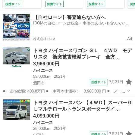
ートキー パワース
入】【モデリスタ
禁煙車 バックカメ
ー
提携サイト
提携サイト
提携サイト
提
ライドドア ＳＤナ
車】【ベットキッ
ラ ＥＴＣ Ｂｌｕ
ヒ
ビ【Ｂｌｕｅｔｏｏ
ト】【両側電動スラ
ｅｔｏｏｔｈ フル
ラ
【自社ローン】審査通らない方へ
ｔｈ／ＡＭ／ＦＭ／
イドドア】【フリッ
セグ デジタルイン
ー
IDOMの自社ローンは税金・車検の支払いも含んでいる
ＤＶＤ】 デジタル
プダウンモニター】
ナーミラー ＬＥＤ
ア
ので毎月の支払額は一定
インナーミラー １
全方位カメラ フル
ヘッド・フォグ ス
（
０人乗り 禁煙
セグ Ｂｌｕｅｔｏ
マートキー オート
Ad
株式会社IDOM
（車検整備付）
ｏｔｈ コーナーセ
マチックハイビーム
ンサー衝突軽減＆車
（車検整備付）
トヨタ ハイエースワゴン ＧＬ ４ＷＤ モデ
線逸脱警ＬＥＤ
リスタ 衝突被害軽減ブレーキ 全方…
（なし）
3,966,000円
ハイエース
59,000km
2021年
7月31日
提携サイト
酒田市
■ 支払総額: 408.8万円 ■ 車両本体価格： 3,966,000 円 ■ メーカ
ー名： トヨタ ■ 車種名： ハイエースワゴン ■ グレード名：
山形
酒田市
ハイエース
トヨタ ハイエースバン 【４ＷＤ】スーパーＧ
ＧＬ ４ＷＤ モデリスタ 衝突被害軽減ブレーキ 全方位カメラ
Ｌマルチロールトランスポータータイ…
ＥＴＣ２...
4,099,000円
ハイエース
29,000km
2021年
7月31日
提携サイト