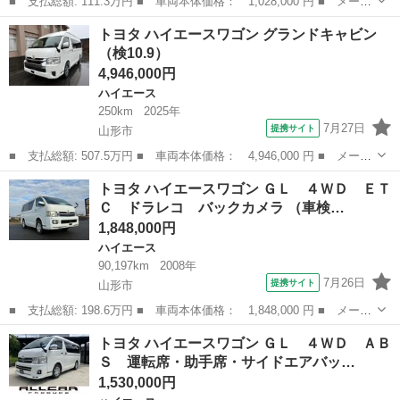
■ 支払総額: 111.3万円 ■ 車両本体価格： 1,028,000 円 ■ メーカ
ー名： トヨタ ■ 車種名： ハイエースバン ■ グレード名： ロ
宮城
仙台市
ハイエース
トヨタ ハイエースワゴン グランドキャビン
ングＤＸ ＧＬパッケージ 車検整備付き ４ＷＤ ディーゼル ナ
（検10.9）
ビ ＴＶ...
4,946,000円
ハイエース
250km
2025年
7月27日
提携サイト
山形市
■ 支払総額: 507.5万円 ■ 車両本体価格： 4,946,000 円 ■ メーカ
ー名： トヨタ ■ 車種名： ハイエースワゴン ■ グレード名：
山形
山形市
ハイエース
トヨタ ハイエースワゴン ＧＬ ４ＷＤ ＥＴ
グランドキャビン ■ 排気量： 2700cc ■ ドア枚数： 4D ■...
Ｃ ドラレコ バックカメラ （車検…
1,848,000円
ハイエース
90,197km
2008年
7月26日
提携サイト
山形市
■ 支払総額: 198.6万円 ■ 車両本体価格： 1,848,000 円 ■ メーカ
ー名： トヨタ ■ 車種名： ハイエースワゴン ■ グレード名：
山形
山形市
ハイエース
トヨタ ハイエースワゴン ＧＬ ４ＷＤ ＡＢ
ＧＬ ４ＷＤ ＥＴＣ ドラレコ バックカメラ ■ 排気量：
Ｓ 運転席・助手席・サイドエアバッ…
2700c...
1,530,000円