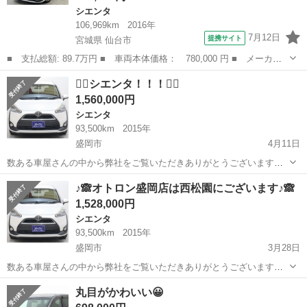
シエンタ
106,969km
2016年
7月12日
提携サイト
宮城県 仙台市
■ 支払総額: 89.7万円 ■ 車両本体価格： 780,000 円 ■ メーカー
名： トヨタ ■ 車種名： シエンタ ■ グレード名： Ｇ ＥＴ
宮城
仙台市
シエンタ
❤️‍🔥シエンタ！！！❤️‍🔥
Ｃ 両側電動スライド ウオークスルー 乗車定員７人 ３列シー
1,560,000円
ト アイドリング...
シエンタ
93,500km
2015年
盛岡市
4月11日
数ある車屋さんの中から弊社をご覧いただきありがとうございます！
オトロン盛岡店と申します(^^♪🥰😋 東北3店舗目、オトロン最北端のお
岩手
盛岡市
シエンタ
車両
♪🙈オトロン盛岡店は西松園にございます♪🙈
店として、2024年4月1日にオープンし1年になります❤️‍🔥 春といえ
1,528,000円
ば…...
シエンタ
93,500km
2015年
盛岡市
3月28日
数ある車屋さんの中から弊社をご覧いただきありがとうございます！
オトロン盛岡店と申します(^^♪🥰😋 東北3店舗目、オトロン最北端のお
岩手
盛岡市
シエンタ
車両
丸目がかわいい😀
店として、2024年4月1日にオープンし1年になります❤️‍🔥 春といえ