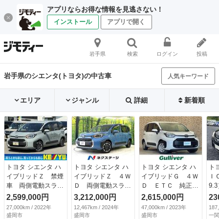
アプリならお得な情報を見逃さない！
インストール
アプリで開く
岩手県
検索
ログイン
投稿
岩手県のシエンタ(トヨタ)の中古車
人気キーワード
エリア
ジャンル
詳細
新着順
トヨタ シエンタ ハ
トヨタ シエンタ ハ
トヨタ シエンタ ハ
ト
イブリッドＺ 禁煙
イブリッドＺ ４Ｗ
イブリッドＧ ４Ｗ
Ｉ
車 両側電動スライ
Ｄ 両側電動スライ
Ｄ ＥＴＣ 純正ナ
9.
ドドア 全方位モニ
ドドア 純正１０．
ビ バックカメラ
2,599,000円
3,212,000円
2,615,000円
23
ター 名古屋仕入
５型ディスプレイオ
両側パワースライド
27,000km / 2022年
12,467km / 2024年
47,000km / 2023年
187
れ 純正ディスプレ
ーディオ 後席モニ
ドア レーダークル
盛岡市
盛岡市
盛岡市
一