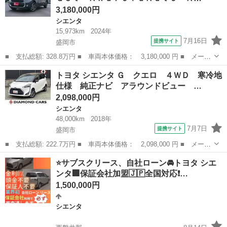
3,180,000円
シエンタ
15,973km
2024年
7月16日
提携サイト
盛岡市
■ 支払総額: 328.8万円 ■ 車両本体価格： 3,180,000 円 ■ メーカ
ー名： トヨタ ■ 車種名： シエンタ ■ グレード名： ハイブリ
岩手
盛岡市
シエンタ
トヨタ シエンタ Ｇ クエロ ４ＷＤ 寒冷地
ッドＺ Ｍｉｒａｃａｓｔ・ＡｎｄｒｏｉｄＡｕｔｏ・Ａｐｐｌｅｃ
仕様 純正ナビ アラウンドビュー …
ａｒｐｌ...
2,098,000円
シエンタ
48,000km
2018年
7月7日
提携サイト
盛岡市
■ 支払総額: 222.7万円 ■ 車両本体価格： 2,098,000 円 ■ メーカ
ー名： トヨタ ■ 車種名： シエンタ ■ グレード名： Ｇ クエ
岩手
盛岡市
シエンタ
⭐️サブスクリース、自社ローン🚘️トヨタ シエ
ロ ４ＷＤ 寒冷地仕様 純正ナビ アラウンドビュー 後席モニタ
ンタ🏢保証会社加盟🇯🇵全国対応❗…
ー ＥＴ...
1,500,000円
シエンタ