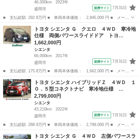
46,000km
2023年
7月31日
提携サイト
盛岡市
■ 支払総額: 292.8万円 ■ 車両本体価格： 2,845,000 円 ■ メーカ
ー名： トヨタ ■ 車種名： シエンタ ■ グレード名： ハイブリ
岩手
盛岡市
シエンタ
トヨタ シエンタ Ｇ クエロ ４ＷＤ 寒冷地
ッドＧ ■ 排気量： 1500cc ■ ドア枚数： 5D ■ ミッショ...
仕様 両側パワースライドドア トヨ…
1,662,000円
シエンタ
66,000km
2017年
7月31日
提携サイト
盛岡市
■ 支払総額: 175.8万円 ■ 車両本体価格： 1,662,000 円 ■ メーカ
ー名： トヨタ ■ 車種名： シエンタ ■ グレード名： Ｇ クエ
岩手
盛岡市
シエンタ
トヨタ シエンタ ハイブリッドＺ ４ＷＤ １
ロ ４ＷＤ 寒冷地仕様 両側パワースライドドア トヨタセーフテ
０．５型コネクトナビ 寒冷地仕様 …
ィセンス...
2,799,000円
シエンタ
43,210km
2022年
7月31日
提携サイト
盛岡市
■ 支払総額: 288.9万円 ■ 車両本体価格： 2,799,000 円 ■ メーカ
ー名： トヨタ ■ 車種名： シエンタ ■ グレード名： ハイブリ
岩手
盛岡市
シエンタ
トヨタ シエンタ Ｇ ４ＷＤ 左側パワースラ
ッドＺ ４ＷＤ １０．５型コネクトナビ 寒冷地仕様 プレミアム