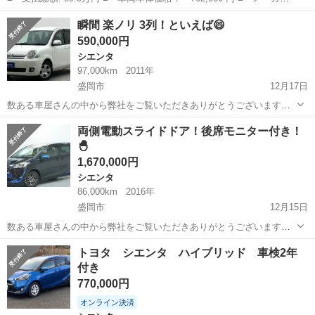
名： トヨタ ■ 車種名： シエンタ ■ グレード名： Ｇ 保証
宮城
仙台市
シエンタ
瞬間 楽ノリ 3列！といえば😄
付 禁煙車 衝突被害軽減装置 ７人乗 １オーナー スマートキー
590,000円
＆プッシュスタ...
シエンタ
97,000km
2011年
盛岡市
12月17日
数ある車屋さんの中から弊社をご覧いただきありがとうございます！
オトロン盛岡店と申します(^^♪🥳 東北3店舗目、オトロン最北端のお店
岩手
盛岡市
シエンタ
車両
両側電動スライドドア！後席モニター付き！
として、2024年4月1日に新店舗オープンとなりました🔥❤️‍🔥 冬が訪...
🐣
1,670,000円
シエンタ
86,000km
2016年
盛岡市
12月15日
数ある車屋さんの中から弊社をご覧いただきありがとうございます！
オトロン盛岡店と申します(^^♪🥳 東北3店舗目、オトロン最北端のお店
岩手
盛岡市
シエンタ
車両
トヨタ シエンタ ハイブリッド 車検2年
として、2024年4月1日に新店舗オープンとなりました🔥❤️‍🔥 冬が訪...
付き
770,000円
オンライン決済