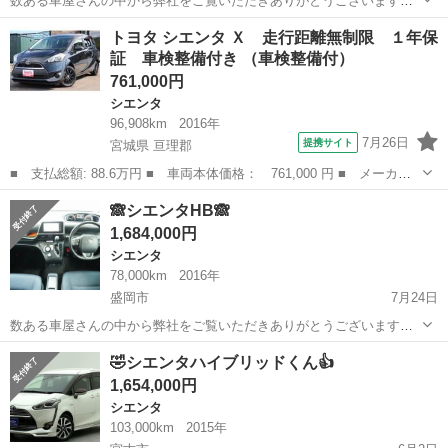
数ある車屋さんの中から弊社をご覧いただきありがとうございます！
オトロン盛岡店と申します✨ 東北3店舗目、オトロン最北端のお店とし
岩手
大船渡市
シエンタ
車両
トヨタ シエンタ Ｘ 走行距離無制限 １年保
て、2024年4月1日にオープンしました❤️‍🔥 春が過ぎ、夏が待ち遠しい
証 車検整備付き （車検整備付）
今...
761,000円
シエンタ
96,908km
2016年
7月26日
提携サイト
宮城県 亘理郡
■ 支払総額: 88.6万円 ■ 車両本体価格： 761,000 円 ■ メーカー
名： トヨタ ■ 車種名： シエンタ ■ グレード名： Ｘ 走行距
宮城
亘理郡
シエンタ
🙈シエンタHB🙈
離無制限 １年保証 車検整備付き ■ 排気量： 1500cc ■ ドア枚
1,684,000円
数...
シエンタ
78,000km
2016年
盛岡市
7月24日
数ある車屋さんの中から弊社をご覧いただきありがとうございます！
オトロン盛岡店と申します✨ 東北3店舗目、オトロン最北端のお店とし
岩手
盛岡市
シエンタ
車両
🤣シエンタハイブリッドくん👍
て、2024年4月1日にオープンしました❤️‍🔥 春が過ぎ、夏が待ち遠しい
1,654,000円
今...
シエンタ
103,000km
2015年