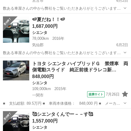
宮古市
6月2日
数ある車屋さんの中から弊社をご覧いただきありがとうございます！
オトロン盛岡店と申します✨ 東北3店舗目、オトロン最北として、
岩手
宮古市
シエンタ
シエンタハイブリッド
🍉夏だね！！🍉
2024年4月1日にオープンしました❤️‍🔥 春が過ぎ、夏が待ち遠しい今日
1,687,000円
この頃...
シエンタ
78,000km
2016年
気仙郡
6月2日
数ある車屋さんの中から弊社をご覧いただきありがとうございます！
オトロン盛岡店と申します✨ 東北3店舗目、オトロン最北端のお店とし
岩手
気仙郡
シエンタ
車両
トヨタ シエンタ ハイブリッドＧ 禁煙車 両
て、2024年4月1日にオープンしました❤️‍🔥 春が過ぎ、夏が待ち遠しい
側電動スライド 純正前後ドラレコ新…
今...
848,000円
シエンタ
109,000km
2015年
7月26日
提携サイト
一関市
■ 支払総額: 89.5万円 ■ 車両本体価格： 848,000 円 ■ メーカー
名： トヨタ ■ 車種名： シエンタ ■ グレード名： ハイブリッ
岩手
一関市
シエンタ
🥰シエンタくんでー－－す🥰
ドＧ 禁煙車 両側電動スライド 純正前後ドラレコ新品ステアリン
1,557,000円
グ 新品タイ...
シエンタ