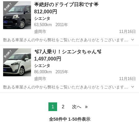
宮城
登米市
シエンタ
🌟絶好のドライブ日和です🌟
ドＧ ７人乗り ワンオーナー 車検令和１０年９月 両側電動ド
812,000円
ア 純正ナビＴ...
シエンタ
63,500km
2011年
盛岡市
11月16日
数ある車屋さんの中から弊社をご覧いただきありがとうございます！
オトロン盛岡店と申します(^^♪🥳⚰️ 東北3店舗目、オトロン最北端のお
岩手
盛岡市
シエンタ
車両
🫧7人乗り！シエンタちゃん🫧
店として、2024年4月1日に新店舗オープンとなりました🔥❤️‍🔥 冬...
1,497,000円
シエンタ
86,000km
2015年
盛岡市
11月16日
数ある車屋さんの中から弊社をご覧いただきありがとうございます！
オトロン盛岡店と申します(^^♪🥳⚰️ 東北3店舗目、オトロン最北端のお
岩手
盛岡市
シエンタ
車両
店として、2024年4月1日に新店舗オープンとなりました🔥❤️‍🔥 冬...
1
2
次へ
全58件中 1-50件表示