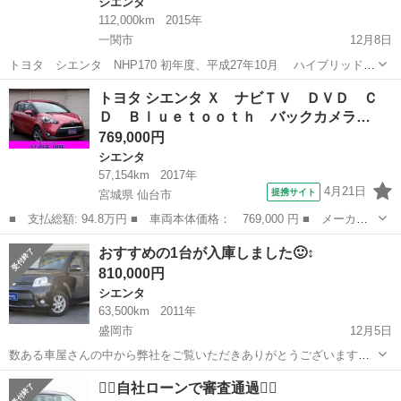
シエンタ
112,000km
2015年
一関市
12月8日
トヨタ シエンタ NHP170 初年度、平成27年10月 ハイブリッド
7人乗り 走行距離112.000k(乗るので多少増えます) 車検12月8日までな
岩手
一関市
シエンタ
ハイブリッド
トヨタ シエンタ Ｘ ナビＴＶ ＤＶＤ Ｃ
ので、明日車検整備お願いしに行きますので、 車検2年付きになりま
Ｄ Ｂｌｕｅｔｏｏｔｈ バックカメラ…
す。 ...
769,000円
シエンタ
57,154km
2017年
4月21日
提携サイト
宮城県 仙台市
■ 支払総額: 94.8万円 ■ 車両本体価格： 769,000 円 ■ メーカー
名： トヨタ ■ 車種名： シエンタ ■ グレード名： Ｘ ナビＴ
宮城
仙台市
シエンタ
おすすめの1台が入庫しました🙂‍↕️
Ｖ ＤＶＤ ＣＤ Ｂｌｕｅｔｏｏｔｈ バックカメラ パワースラ
810,000円
イドドア ア...
シエンタ
63,500km
2011年
盛岡市
12月5日
数ある車屋さんの中から弊社をご覧いただきありがとうございます！
オトロン盛岡店と申します(^^♪🥳 東北3店舗目、オトロン最北端のお店
岩手
盛岡市
シエンタ
車両
❤️‍🔥自社ローンで審査通過❤️‍🔥
として、2024年4月1日に新店舗オープンとなりました🔥❤️‍🔥 冬が訪...