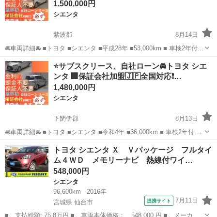
1,500,000円
シエンタ
紫波郡
8月14日
🚘車両詳細🚘 ■トヨタ ■シエンタ ■平成28年 ■53,000km ■ 車検2年付 ■
月々30.000円 🚙車両装備🚙 ■ナビ ■TV ■バックカメラ ■ドライブレコ
岩手
紫波郡
シエンタ
車両
⭐️サブスクリース、自社ローン🚘トヨタ シエ
ーダー ■エンジンプッシュスタート ■ETC 他 ...
ンタ 🏢保証会社加盟🇯🇵全国対応❗…
1,480,000円
シエンタ
下閉伊郡
8月13日
🚘車両詳細🚘 ■トヨタ ■シエンタ ■令和4年 ■36,000km ■ 車検2年付 ■
月々30.000円 🚙車両装備🚙 ■ナビ ■TV ■バックカメラ ■ドライブレコ
岩手
下閉伊郡
シエンタ
車両
トヨタ シエンタ Ｘ Ｖパッケージ フルタイ
ーダー ■エンジンプッシュスタート ■ETC 他 ...
ム４ＷＤ メモリーナビ 熱線付ワイ…
548,000円
シエンタ
96,600km
2016年
7月11日
提携サイト
宮城県 仙台市
■ 支払総額: 75.8万円 ■ 車両本体価格： 548,000 円 ■ メーカー