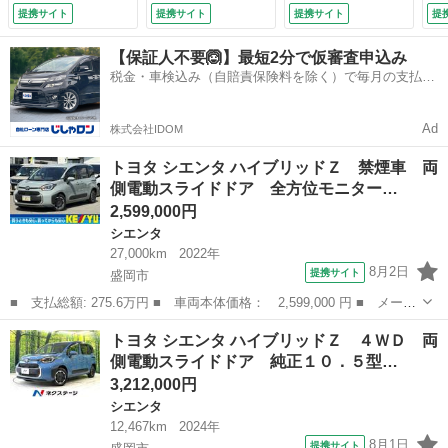
イオーディオ【フル
ター 全周囲カメ
ーズコントロール
提携サイト
提携サイト
提携サイト
提
セグＴＶ ＵＳＢ
ラ 寒冷地仕様 衝
オートハイビーム
Ｂｌｕｅｔｏｏｔ
突軽減装置 レーダ
クリアランスソナ
【保証人不要🙆】最短2分で仮審査申込み
ｈ】 コーナーセン
ークルーズ 禁煙
ー レーンアシス
税金・車検込み（自賠責保険料を除く）で毎月の支払額
サー レーンアシス
車 シートヒータ
ト パーキングサポ
は一定の自社ローン🚗
ト レーダークルー
ー コーナーセンサ
ートブレーキ 寒冷
ズコントロール ブ
ー スマートキー
地仕様 （なし）
Ad
株式会社IDOM
ラインドスポットモ
（検9.11）
ニター １００Ｖ電
トヨタ シエンタ ハイブリッドＺ 禁煙車 両
源 （なし）
側電動スライドドア 全方位モニター…
2,599,000円
シエンタ
27,000km
2022年
8月2日
提携サイト
盛岡市
■ 支払総額: 275.6万円 ■ 車両本体価格： 2,599,000 円 ■ メーカ
ー名： トヨタ ■ 車種名： シエンタ ■ グレード名： ハイブリ
岩手
盛岡市
シエンタ
トヨタ シエンタ ハイブリッドＺ ４ＷＤ 両
ッドＺ 禁煙車 両側電動スライドドア 全方位モニター 名古屋仕
側電動スライドドア 純正１０．５型…
入れ 純...
3,212,000円
シエンタ
12,467km
2024年
8月1日
提携サイト