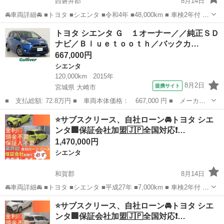
西磐井郡
8月14日
🚘車両詳細🚘 ■トヨタ ■シエンタ ■令和4年 ■48,000km ■ 車検2年付 ■
月々30.000円 🚙車両装備🚙 ■ナビ ■TV ■バックカメラ ■ドライブレコ
岩手
西磐井郡
シエンタ
車両
トヨタ シエンタ Ｇ １オーナー／／純正ＳＤ
ーダー ■エンジンプッシュスタート ■ETC 他 ...
ナビ／Ｂｌｕｅｔｏｏｔｈ／バックカ…
667,000円
シエンタ
120,000km
2015年
8月2日
提携サイト
宮城県 大崎市
■ 支払総額: 72.8万円 ■ 車両本体価格： 667,000 円 ■ メーカー
名： トヨタ ■ 車種名： シエンタ ■ グレード名： Ｇ １オー
宮城
大崎市
シエンタ
⭐️サブスクリース、自社ローン🚘️トヨタ シエ
ナー／／純正ＳＤナビ／Ｂｌｕｅｔｏｏｔｈ／バックカメラ／両側パ
ンタ🏢保証会社加盟🇯🇵全国対応❗…
ワースライド...
1,470,000円
シエンタ
和賀郡
8月14日
🚘車両詳細🚘 ■トヨタ ■シエンタ ■平成27年 ■7,000km ■ 車検2年付 ■
月々30.000円 🚙車両装備🚙 ■ナビ ■TV ■バックカメラ ■ドライブレコ
岩手
和賀郡
シエンタ
車両
⭐️サブスクリース、自社ローン🚘️トヨタ シエ
ーダー ■エンジンプッシュスタート ■ETC 他 ...
ンタ🏢保証会社加盟🇯🇵全国対応❗…