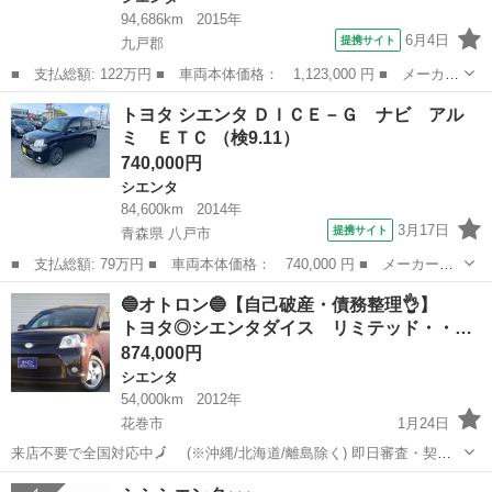
94,686km
2015年
6月4日
提携サイト
九戸郡
■ 支払総額: 122万円 ■ 車両本体価格： 1,123,000 円 ■ メーカー
名： トヨタ ■ 車種名： シエンタ ■ グレード名： Ｇ ナビ
岩手
九戸郡
シエンタ
トヨタ シエンタ ＤＩＣＥ－Ｇ ナビ アル
ＴＶ バックカメラ ４ＷＤ ■ 排気量： 1500cc ■ ドア枚
ミ ＥＴＣ （検9.11）
数： ...
740,000円
シエンタ
84,600km
2014年
3月17日
提携サイト
青森県 八戸市
■ 支払総額: 79万円 ■ 車両本体価格： 740,000 円 ■ メーカー
名： トヨタ ■ 車種名： シエンタ ■ グレード名： ＤＩＣＥ－
青森
八戸市
シエンタ
🔵オトロン🔵【自己破産・債務整理👌】
Ｇ ナビ アルミ ＥＴＣ ■ 排気量： 1500cc ■ ドア枚数： 5D
トヨタ◎シエンタダイス リミテッド・・…
■...
874,000円
シエンタ
54,000km
2012年
花巻市
1月24日
来店不要で全国対応中🗾 (※沖縄/北海道/離島除く) 即日審査・契約
もできちゃう✨ 今回のお車の詳細はこちらから↓仮審査も可能◎
岩手
花巻市
シエンタ
オトロン