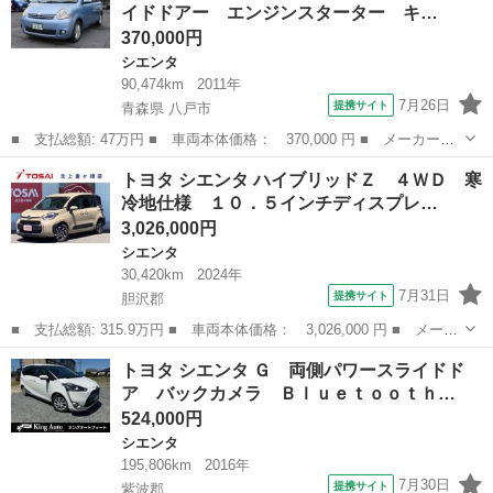
イドドアー エンジンスターター キ…
サウンド...
370,000円
シエンタ
90,474km
2011年
7月26日
提携サイト
青森県 八戸市
■ 支払総額: 47万円 ■ 車両本体価格： 370,000 円 ■ メーカー
名： トヨタ ■ 車種名： シエンタ ■ グレード名： Ｇ ４Ｗ
青森
八戸市
シエンタ
トヨタ シエンタ ハイブリッドＺ ４ＷＤ 寒
Ｄ 左側パワースライドドアー エンジンスターター キーレスエン
冷地仕様 １０．５インチディスプレ…
トリ ７人乗り Ｈ...
3,026,000円
シエンタ
30,420km
2024年
7月31日
提携サイト
胆沢郡
■ 支払総額: 315.9万円 ■ 車両本体価格： 3,026,000 円 ■ メーカ
ー名： トヨタ ■ 車種名： シエンタ ■ グレード名： ハイブリ
岩手
胆沢郡
シエンタ
トヨタ シエンタ Ｇ 両側パワースライドド
ッドＺ ４ＷＤ 寒冷地仕様 １０．５インチディスプレイオーディ
ア バックカメラ Ｂｌｕｅｔｏｏｔｈ…
オプラス...
524,000円
シエンタ
195,806km
2016年
7月30日
提携サイト
紫波郡