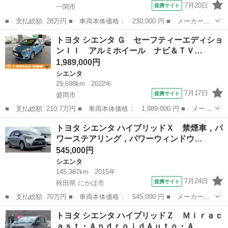
7月20日
提携サイト
一関市
■ 支払総額: 28万円 ■ 車両本体価格： 230,000 円 ■ メーカー
名： トヨタ ■ 車種名： シエンタ ■ グレード名： ＤＩＣＥ－
岩手
一関市
シエンタ
トヨタ シエンタ Ｇ セーフティーエディショ
Ｇ ■ 排気量： 1500cc ■ ドア枚数： 5D ■ ミッション： AT4...
ンＩＩ アルミホイール ナビ＆ＴＶ…
1,989,000円
シエンタ
25,698km
2022年
7月17日
提携サイト
盛岡市
■ 支払総額: 210.7万円 ■ 車両本体価格： 1,989,000 円 ■ メーカ
ー名： トヨタ ■ 車種名： シエンタ ■ グレード名： Ｇ セー
岩手
盛岡市
シエンタ
トヨタ シエンタ ハイブリッドＸ 禁煙車，パ
フティーエディションＩＩ アルミホイール ナビ＆ＴＶ 衝突被害
ワーステアリング，パワーウィンドウ…
軽減シス...
545,000円
シエンタ
145,387km
2015年
7月24日
提携サイト
秋田県 にかほ市
■ 支払総額: 70万円 ■ 車両本体価格： 545,000 円 ■ メーカー
名： トヨタ ■ 車種名： シエンタ ■ グレード名： ハイブリッ
秋田
にかほ市
シエンタ
トヨタ シエンタ ハイブリッドＺ Ｍｉｒａｃ
ドＸ 禁煙車，パワーステアリング，パワーウィンドウ，ＥＴＣ，Ｂ
ａｓｔ・ＡｎｄｒｏｉｄＡｕｔｏ・Ａ…
ＬＵＥＴＯＯＴＨ...