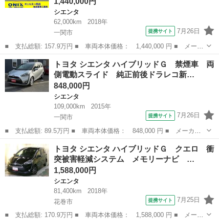
1,440,000円
シエンタ
62,000km
2018年
7月26日
提携サイト
一関市
■ 支払総額: 157.9万円 ■ 車両本体価格： 1,440,000 円 ■ メーカ
ー名： トヨタ ■ 車種名： シエンタ ■ グレード名： Ｇ クエ
岩手
一関市
シエンタ
トヨタ シエンタ ハイブリッドＧ 禁煙車 両
ロ ４ＷＤ 衝突軽減ブレーキ 両側パワースライドドア 社外１５
側電動スライド 純正前後ドラレコ新…
インチア...
848,000円
シエンタ
109,000km
2015年
7月26日
提携サイト
一関市
■ 支払総額: 89.5万円 ■ 車両本体価格： 848,000 円 ■ メーカー
名： トヨタ ■ 車種名： シエンタ ■ グレード名： ハイブリッ
岩手
一関市
シエンタ
トヨタ シエンタ ハイブリッドＧ クエロ 衝
ドＧ 禁煙車 両側電動スライド 純正前後ドラレコ新品ステアリン
突被害軽減システム メモリーナビ …
グ 新品タイ...
1,588,000円
シエンタ
81,400km
2018年
7月25日
提携サイト
花巻市
■ 支払総額: 170.9万円 ■ 車両本体価格： 1,588,000 円 ■ メーカ