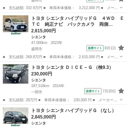
盛岡市
■ 支払総額: 332.9万円 ■ 車両本体価格： 3,212,000 円 ■ メーカ
ー名： トヨタ ■ 車種名： シエンタ ■ グレード名： ハイブリ
岩手
盛岡市
シエンタ
トヨタ シエンタ ハイブリッドＧ ４ＷＤ Ｅ
ッドＺ ４ＷＤ 両側電動スライドドア 純正１０．５型ディスプレ
ＴＣ 純正ナビ バックカメラ 両側…
イオーデ...
2,615,000円
シエンタ
47,000km
2023年
8月1日
提携サイト
盛岡市
■ 支払総額: 269.8万円 ■ 車両本体価格： 2,615,000 円 ■ メーカ
ー名： トヨタ ■ 車種名： シエンタ ■ グレード名： ハイブリ
岩手
盛岡市
シエンタ
トヨタ シエンタ ＤＩＣＥ－Ｇ （検9.3）
ッドＧ ４ＷＤ ＥＴＣ 純正ナビ バックカメラ 両側パワースラ
230,000円
イドドア...
シエンタ
187,516km
2014年
7月20日
提携サイト
一関市
■ 支払総額: 28万円 ■ 車両本体価格： 230,000 円 ■ メーカー
名： トヨタ ■ 車種名： シエンタ ■ グレード名： ＤＩＣＥ－
岩手
一関市
シエンタ
トヨタ シエンタ ハイブリッドＧ （なし）
Ｇ ■ 排気量： 1500cc ■ ドア枚数： 5D ■ ミッション： AT4...
2,845,000円
シエンタ