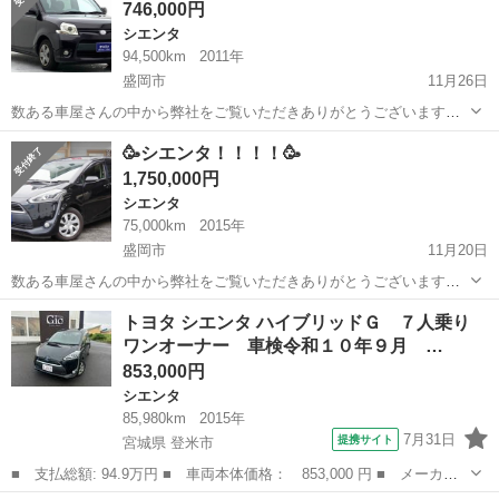
746,000円
シエンタ
94,500km
2011年
盛岡市
11月26日
数ある車屋さんの中から弊社をご覧いただきありがとうございます！
オトロン盛岡店と申します(^^♪🥳 東北3店舗目、オトロン最北端のお店
岩手
盛岡市
シエンタ
車両
🥳シエンタ！！！！🥳
として、2024年4月1日に新店舗オープンとなりました🔥❤️‍🔥 冬が訪...
1,750,000円
シエンタ
75,000km
2015年
盛岡市
11月20日
数ある車屋さんの中から弊社をご覧いただきありがとうございます！
オトロン盛岡店と申します(^^♪🥳⚰️ 東北3店舗目、オトロン最北端のお
岩手
盛岡市
シエンタ
車両
トヨタ シエンタ ハイブリッドＧ ７人乗り
店として、2024年4月1日に新店舗オープンとなりました🔥❤️‍🔥 冬...
ワンオーナー 車検令和１０年９月 …
853,000円
シエンタ
85,980km
2015年
7月31日
提携サイト
宮城県 登米市
■ 支払総額: 94.9万円 ■ 車両本体価格： 853,000 円 ■ メーカー
名： トヨタ ■ 車種名： シエンタ ■ グレード名： ハイブリッ