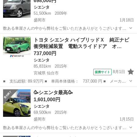
698,000円
ば…...
シエンタ
51,500km
2009年
盛岡市
1月18日
数ある車屋さんの中から弊社をご覧いただきありがとうございます！
オトロン盛岡店と申します(^^♪🥳 東北3店舗目、オトロン最北端のお店
岩手
盛岡市
シエンタ
丸目
トヨタ シエンタ ハイブリッドＸ 純正ナビ
として、2024年4月1日に新店舗オープンとなりました🔥❤️‍🔥 冬が訪...
衝突軽減装置 電動スライドドア オ…
737,000円
シエンタ
85,831km
2015年
8月1日
提携サイト
宮城県 仙台市
■ 支払総額: 89.9万円 ■ 車両本体価格： 737,000 円 ■ メーカー
名： トヨタ ■ 車種名： シエンタ ■ グレード名： ハイブリッ
宮城
仙台市
シエンタ
🥳シエンタ最高🥳
ドＸ 純正ナビ 衝突軽減装置 電動スライドドア オートエアコ
1,601,000円
ン 車線逸脱警...
シエンタ
69,500km
2015年
盛岡市
1月15日
数ある車屋さんの中から弊社をご覧いただきありがとうございます！
オトロン盛岡店と申します(^^♪🥳 東北3店舗目、オトロン最北端のお店
岩手
盛岡市
シエンタ
車両