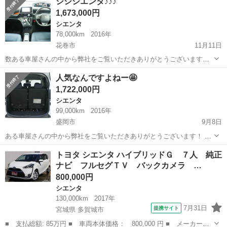
シシシエンタ♪♪♪
https://www.otoron.jp/lists/detail?carno...
1,673,000円
シエンタ
78,000km
2016年
花巻市
11月11日
数ある車屋さんの中から弊社をご覧いただきありがとうございます！
オトロン盛岡店と申します✨ 東北3店舗目、オトロン最北端のお店とし
岩手
花巻市
シエンタ
シエンタハイブリッド
人気なんですよねー🤩
て、2024年4月1日にオープンしました❤️‍🔥 全国で店舗展開をしている
1,722,000円
大規...
シエンタ
99,000km
2016年
盛岡市
9月8日
ある車屋さんの中から弊社をご覧いただきありがとうございます！ オ
トロン盛岡店と申します✨ 東北3店舗目、オトロン最北端のお店とし
岩手
盛岡市
シエンタ
車両
トヨタ シエンタ ハイブリッドＧ ７人 純正
て、2024年4月1日にオープンしました❤️‍🔥 今年は猛暑の日が続きま
ナビ フルセグＴＶ バックカメラ …
した...
800,000円
シエンタ
130,000km
2017年
7月31日
提携サイト
宮城県 多賀城市
■ 支払総額: 85万円 ■ 車両本体価格： 800,000 円 ■ メーカー