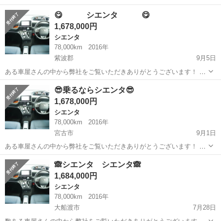
名： トヨタ ■ 車種名： シエンタ ■ グレード名： ハイブリッ
宮城
多賀城市
シエンタ
😋 シエンタ 😋
ドＧ ７人 純正ナビ フルセグＴＶ バックカメラ プッシュスタ
1,678,000円
ート 左右シート...
シエンタ
78,000km
2016年
紫波郡
9月5日
ある車屋さんの中から弊社をご覧いただきありがとうございます！ オ
トロン盛岡店と申します✨ 東北3店舗目、オトロン最北端のお店とし
岩手
紫波郡
シエンタ
車両
😎乗るならシエンタ😎
て、2024年4月1日にオープンしました❤️‍🔥 今年は猛暑の日が続きま
1,678,000円
した...
シエンタ
78,000km
2016年
宮古市
9月1日
ある車屋さんの中から弊社をご覧いただきありがとうございます！ オ
トロン盛岡店と申します✨ 東北3店舗目、オトロン最北端のお店とし
岩手
宮古市
シエンタ
車両
🙈シエンタ シエンタ🙈
て、2024年4月1日にオープンしました❤️‍🔥 今年は猛暑の日が続きま
1,684,000円
した...
シエンタ
78,000km
2016年
大船渡市
7月28日