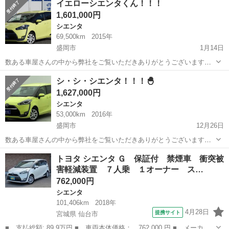
イエローシエンタくん！！！
として、2024年4月1日に新店舗オープンとなりました🔥❤️‍🔥 冬が訪...
1,601,000円
シエンタ
69,500km
2015年
盛岡市
1月14日
数ある車屋さんの中から弊社をご覧いただきありがとうございます！
オトロン盛岡店と申します(^^♪🥳 東北3店舗目、オトロン最北端のお店
岩手
盛岡市
シエンタ
イエロー
シ・シ・シエンタ！！！🐣
として、2024年4月1日に新店舗オープンとなりました🔥❤️‍🔥 冬が訪...
1,627,000円
シエンタ
53,000km
2016年
盛岡市
12月26日
数ある車屋さんの中から弊社をご覧いただきありがとうございます！
オトロン盛岡店と申します(^^♪🥳 東北3店舗目、オトロン最北端のお店
岩手
盛岡市
シエンタ
車両
トヨタ シエンタ Ｇ 保証付 禁煙車 衝突被
として、2024年4月1日に新店舗オープンとなりました🔥❤️‍🔥 冬が訪...
害軽減装置 ７人乗 １オーナー ス…
762,000円
シエンタ
101,406km
2018年
4月28日
提携サイト
宮城県 仙台市
■ 支払総額: 89.9万円 ■ 車両本体価格： 762,000 円 ■ メーカー