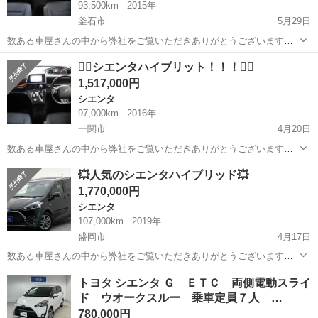
93,500km
2015年
釜石市
5月29日
数ある車屋さんの中から弊社をご覧いただきありがとうございます！
オトロン盛岡店と申します(^^♪ 東北3店舗目、オトロン最北端のお店と
岩手
釜石市
シエンタ
車両
❤️‍🔥シエンタハイブリット！！！❤️‍🔥
して、2024年4月1日にオープンし1年になります❤️‍🔥 春といえば…お
1,517,000円
花...
シエンタ
97,000km
2016年
一関市
4月20日
数ある車屋さんの中から弊社をご覧いただきありがとうございます！
オトロン盛岡店と申します(^^♪ 東北3店舗目、オトロン最北端のお店と
岩手
一関市
シエンタ
シエンタハイブリッド
💥人気のシエンタハイブリッド💥
して、2024年4月1日にオープンし1年になります❤️‍🔥 春といえば…お
1,770,000円
花...
シエンタ
107,000km
2019年
盛岡市
4月17日
数ある車屋さんの中から弊社をご覧いただきありがとうございます！
オトロン盛岡店と申します(^^♪ 東北3店舗目、オトロン最北端のお店と
岩手
盛岡市
シエンタ
シエンタハイブリッド
トヨタ シエンタ Ｇ ＥＴＣ 両側電動スライ
して、2024年4月1日にオープンし1年になります❤️‍🔥 春といえば…お
ド ウオークスルー 乗車定員７人 …
花...
780,000円