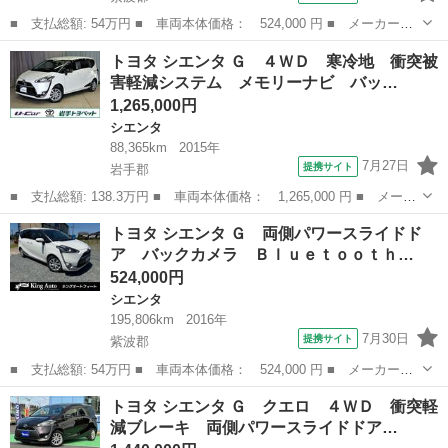
■ 支払総額: 54万円 ■ 車両本体価格： 524,000 円 ■ メーカー
名： トヨタ ■ 車種名： シエンタ ■ グレード名： Ｇ 両側パ
岩手
紫波郡
シエンタ
トヨタ シエンタ Ｇ ４ＷＤ 寒冷地 衝突被
ワースライドドア バックカメラ Ｂｌｕｅｔｏｏｔｈオーディオ
害軽減システム メモリーナビ バッ…
フルセグテレビナ...
1,265,000円
シエンタ
88,365km
2015年
7月27日
提携サイト
岩手郡
■ 支払総額: 138.3万円 ■ 車両本体価格： 1,265,000 円 ■ メーカ
ー名： トヨタ ■ 車種名： シエンタ ■ グレード名： Ｇ ４Ｗ
岩手
岩手郡
シエンタ
トヨタ シエンタ Ｇ 両側パワースライドド
Ｄ 寒冷地 衝突被害軽減システム メモリーナビ バックカメラ
ア バックカメラ Ｂｌｕｅｔｏｏｔｈ…
両側電動...
524,000円
シエンタ
195,806km
2016年
7月30日
提携サイト
紫波郡
■ 支払総額: 54万円 ■ 車両本体価格： 524,000 円 ■ メーカー
名： トヨタ ■ 車種名： シエンタ ■ グレード名： Ｇ 両側パ
岩手
紫波郡
シエンタ
トヨタ シエンタ Ｇ クエロ ４ＷＤ 衝突軽
ワースライドドア バックカメラ Ｂｌｕｅｔｏｏｔｈオーディオ
減ブレーキ 両側パワースライドドア…
フルセグテレビナ...