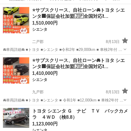
名： トヨタ ■ 車種名： シエンタ ■ グレード名： Ｘ Ｖパッ
宮城
仙台市
シエンタ
⭐️サブスクリース、自社ローン🚘️トヨタ シエ
ケージ フルタイム４ＷＤ メモリーナビ 熱線付ワイパー ■ 排気
ンタ🏢保証会社加盟🇯🇵全国対応❗…
量： 15...
1,510,000円
シエンタ
二戸郡
8月13日
🚘車両詳細🚘 ■トヨタ ■シエンタ ■令和2年 ■29,000km ■ 車検2年付 ■
月々30.000円 🚙車両装備🚙 ■ナビ ■TV ■バックカメラ ■ドライブレコ
岩手
二戸郡
シエンタ
車両
⭐️サブスクリース、自社ローン🚘️トヨタ シエ
ーダー ■エンジンプッシュスタート ■ETC 他 ...
ンタ🏢保証会社加盟🇯🇵全国対応❗…
1,410,000円
シエンタ
九戸郡
8月13日
🚘車両詳細🚘 ■トヨタ ■シエンタ ■ 令和1年 ■12,000km ■ 車検2年付 ■
月々30.000円 🚙車両装備🚙 ■ナビ ■TV ■バックカメラ ■ドライブレコ
岩手
九戸郡
シエンタ
車両
トヨタ シエンタ Ｇ ナビ ＴＶ バックカメ
ーダー ■エンジンプッシュスタート ■ETC 他 ...
ラ ４ＷＤ （検8.8）
1,123,000円
シエンタ