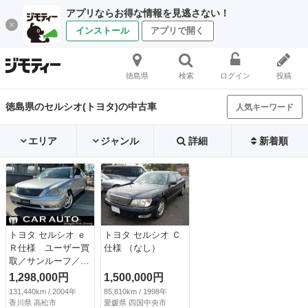
アプリならお得な情報を見逃さない！
インストール
アプリで開く
徳島県
検索
ログイン
投稿
徳島県のセルシオ(トヨタ)の中古車
人気キーワード
エリア
ジャンル
詳細
新着順
トヨタ セルシオ ｅ
トヨタ セルシオ Ｃ
Ｒ仕様 ユーザー買
仕様 （なし）
取／サンルーフ／純
正ナビ／バックカメ
1,298,000円
1,500,000円
ラ／革シート／シー
131,440km / 2004年
85,810km / 1998年
トヒーター （な
香川県 高松市
愛媛県 四国中央市