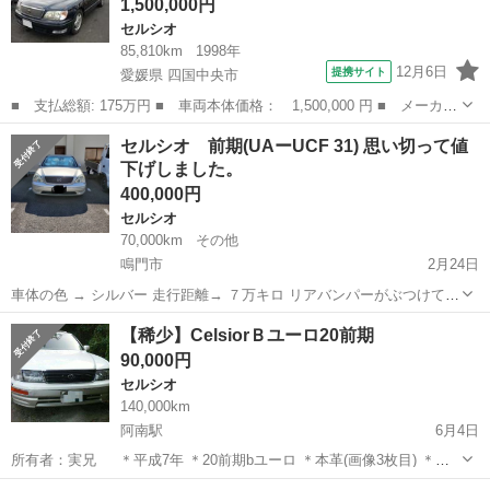
1,500,000円
なる場合でも責任は負いか...
セルシオ
85,810km
1998年
12月6日
提携サイト
愛媛県 四国中央市
■ 支払総額: 175万円 ■ 車両本体価格： 1,500,000 円 ■ メーカー
名： トヨタ ■ 車種名： セルシオ ■ グレード名： Ｃ仕様 ■
愛媛
四国中央市
セルシオ
セルシオ 前期(UAーUCF 31) 思い切って値
排気量： 4000cc ■ ドア枚数： **** ■ ミッション： A...
下げしました。
400,000円
セルシオ
70,000km
その他
鳴門市
2月24日
車体の色 → シルバー 走行距離→ ７万キロ リアバンパーがぶつけて凹
んでいます。(左) 車検残り1年 税金が来る前に手放したいので投稿し
徳島
鳴門市
セルシオ
走行距離
【稀少】CelsiorＢユーロ20前期
ました。 週に1、2回は通勤で使っています。 できれば現車確認してい
90,000円
た...
セルシオ
140,000km
阿南駅
6月4日
所有者：実兄 ＊平成7年 ＊20前期bユーロ ＊本革(画像3枚目) ＊サ
ンルーフ(画像2枚目) ＊ほぼワンオーナー ＊修復歴なし ＊タイニング
徳島
阿南市
阿南駅
セルシオ
前期