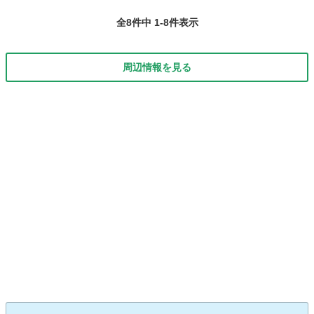
ベルト交換済み ＊エンジンオイル交換済み ＊ディーラー点検整備
全8件中 1-8件表示
●右フロン...
周辺情報を見る