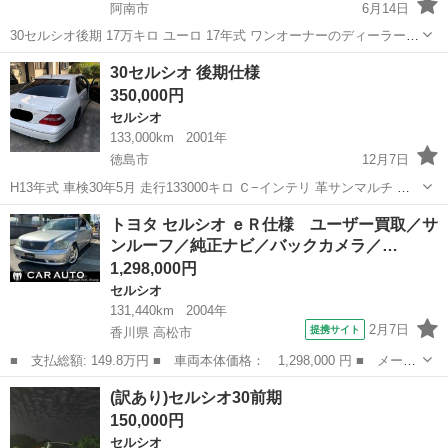
阿南市
6月14日
30セルシオ後期 17万キロ ユーロ 17年式 ワンオーナーのディーラー整
備車両になります。
徳島
阿南市
セルシオ
後期
30セルシオ 後期仕様
350,000円
セルシオ
133,000km
2001年
徳島市
12月7日
H13年式 車検30年5月 走行133000キロ Ｃ−インテリ 革サンマルチ ミ
ニバンや軽四と交換希望。 マフラーリアストレート四本出し バンパー
徳島
徳島市
セルシオ
軽四
トヨタ セルシオ ｅＲ仕様 ユーザー買取／サ
切って付けてます。 不具合は 地図ディスク読み込めません。 運転席
ンルーフ／純正ナビ／バックカメラ／…
のオー...
1,298,000円
セルシオ
131,440km
2004年
2月7日
提携サイト
香川県 高松市
■ 支払総額: 149.8万円 ■ 車両本体価格： 1,298,000 円 ■ メーカ
ー名： トヨタ ■ 車種名： セルシオ ■ グレード名： ｅＲ仕
香川
高松市
セルシオ
(訳あり)セルシオ30前期
様 ユーザー買取／サンルーフ／純正ナビ／バックカメラ／革シート
150,000円
／シートヒ...
セルシオ