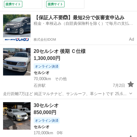
し）
提携サイト
提携サイト
【保証人不要🙆】最短2分で仮審査申込み
税金・車検込み（自賠責保険料を除く）で毎月の支払額
は一定の自社ローン🚗
Ad
株式会社IDOM
20セルシオ 後期 Ｃ仕様
1,300,000円
オンライン決済
セルシオ
70,000km
その他
石井駅
7月2日
走行距離7万ほど 純正マルチナビ、サンルーフ、革シートです 25,6年
前の車とは思えない程綺麗な車体になってます！ 車内クリーニング、
徳島
名西郡
石井駅
セルシオ
30セルシオ
外装磨きしてます。 めっちゃお買い得だと思います！ 現車確認もでき
850,000円
るのでお問い合わせ...
オンライン決済
セルシオ
170,000km
0年