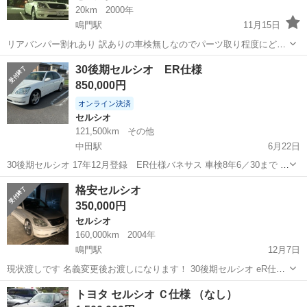
20km
2000年
鳴門駅
11月15日
リアバンパー割れあり 訳ありの車検無しなのでパーツ取り程度にどう
ですか？？ 盗難車とかじゃないのでご安心下さい！！(笑)
徳島
鳴門市
鳴門駅
セルシオ
前期
30後期セルシオ ER仕様
850,000円
オンライン決済
セルシオ
121,500km
その他
中田駅
6月22日
30後期セルシオ 17年12月登録 ER仕様バネサス 車検8年6／30まで 走
行121.500キロ 普段乗りますので距離増えます 今のところ不具合あり
徳島
徳島市
中田駅
セルシオ
後期
格安セルシオ
ません 去年7月交換部品 エンジンマウント左右 ミッションマウント ...
350,000円
セルシオ
160,000km
2004年
鳴門駅
12月7日
現状渡しです 名義変更後お渡しになります！ 30後期セルシオ eR仕様
年式相応の小傷などありますがご理解お願いします！ 他でも買手探し
徳島
鳴門市
鳴門駅
セルシオ
格安
トヨタ セルシオ Ｃ仕様 （なし）
ており購入を確定された方優先で販売予定です 中古車の為購入後いか