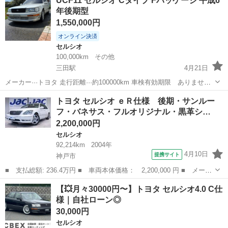
UCF11 セルシオ Cタイプ Fパッケージ 平成6
インテリアセレクション サンルーフ 革シート ナビ パワーシー
年後期型
ト シー...
1,550,000円
オンライン決済
セルシオ
100,000km
その他
三田駅
4月21日
メーカー···トヨタ 走行距離···約100000km 車検有効期限 ありません
燃料種別···ハイオク ハンドル···右 ミッション···AT/CVT タイヤの種類
兵庫
三田市
三田駅
セルシオ
エレメント
トヨタ セルシオ ｅＲ仕様 後期・サンルー
···ノーマル グレード···C仕様 Fパッ...
フ・バネサス・フルオリジナル・黒革シ…
2,200,000円
セルシオ
92,214km
2004年
4月10日
提携サイト
神戸市
■ 支払総額: 236.4万円 ■ 車両本体価格： 2,200,000 円 ■ メーカ
ー名： トヨタ ■ 車種名： セルシオ ■ グレード名： ｅＲ仕
兵庫
神戸市
セルシオ
【💥月々30000円〜】トヨタ セルシオ4.0 C仕
様 後期・サンルーフ・バネサス・フルオリジナル・黒革シート・シ
様｜自社ローン◎
ートベンチ...
30,000円
セルシオ