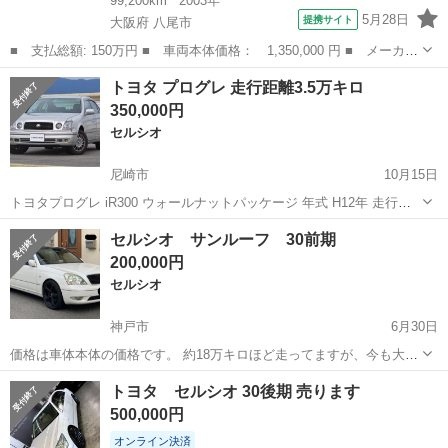
99,200km
2003年
5月28日
提携サイト
大阪府 八尾市
■ 支払総額: 150万円 ■ 車両本体価格： 1,350,000 円 ■ メーカー
名： トヨタ ■ 車種名： セルシオ ■ グレード名： Ｃ仕様 後
大阪
八尾市
セルシオ
トヨタ プログレ 走行距離3.5万キロ
期型 純正ＤＶＤナビ バックカメラ 本革シート 前席パワーシー
350,000円
ト＆シート...
セルシオ
尼崎市
10月15日
トヨタプログレ iR300 ウォールナットパッケージ 年式 H12年 走行距
離 3.5万キロ リサイクル料＆自動車税(10月～3月) 込！！ 車検 一時抹
兵庫
尼崎市
セルシオ
プログレ
セルシオ サンルーフ 30前期
消中 車検2年付きでの納車も可能
200,000円
セルシオ
神戸市
6月30日
価格は車体本体の価格です。 約18万キロほど走ってますが、今も大事
に乗っているので自家用車としてはもちろん、パーツ取りなどにもお
兵庫
神戸市
セルシオ
前期
トヨタ セルシオ 30後期 売ります
使え頂けると思います。 トラブル防止のためにお渡しはこちらで名義
500,000円
変更をしてからとなります。 名...
オンライン決済