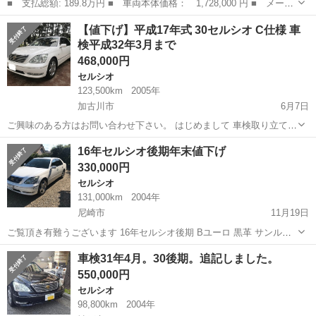
■ 支払総額: 189.8万円 ■ 車両本体価格： 1,728,000 円 ■ メーカ
ー名： トヨタ ■ 車種名： セルシオ ■ グレード名： ｅＲ仕
兵庫
加古郡
セルシオ
【値下げ】平成17年式 30セルシオ C仕様 車
様 フルエアロ 車高調 カールソン１９ＡＷ サンルーフ 黒革シ
検平成32年3月まで
ート エア...
468,000円
セルシオ
123,500km
2005年
加古川市
6月7日
ご興味のある方はお問い合わせ下さい。 はじめまして 車検取り立ての
30セルシオ後期です。 現在使用しておりますが乗り換え予定の為、出
兵庫
加古川市
セルシオ
ハイビーム
16年セルシオ後期年末値下げ
品致します。 ・型式：UCF31 ・年式：平成17年2月 ・グレード：C...
330,000円
セルシオ
131,000km
2004年
尼崎市
11月19日
ご覧頂き有難うございます 16年セルシオ後期 Bユーロ 黒革 サンルー
フ マルチ コーナーセンサー ウッドコンビハンドル 検査切れ（予備検
兵庫
尼崎市
セルシオ
後期
車検31年4月。30後期。追記しました。
査渡し可能 エンジン 電装 バッチリです 遠方の方は陸送も可能です ...
550,000円
セルシオ
98,800km
2004年