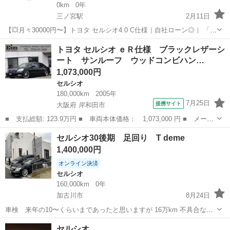
0km
0年
三ノ宮駅
2月11日
【💥月々30000円〜】トヨタ セルシオ4.0 C仕様｜自社ローン◎｜ 「自
社ローン」「信用回復ローン」多数ローンのお取り扱いございます💡
兵庫
神戸市
三ノ宮駅
セルシオ
ローン
トヨタ セルシオ ｅＲ仕様 ブラックレザーシ
⚠当店へのお問い合わせ・審査・ご案内は、下記のLINEリンクからの
ート サンルーフ ウッドコンビハン…
み...
1,073,000円
セルシオ
180,000km
2005年
7月25日
提携サイト
大阪府 岸和田市
■ 支払総額: 123.9万円 ■ 車両本体価格： 1,073,000 円 ■ メーカ
ー名： トヨタ ■ 車種名： セルシオ ■ グレード名： ｅＲ仕
大阪
岸和田市
セルシオ
セルシオ30後期 足回り T deme
様 ブラックレザーシート サンルーフ ウッドコンビハンドル ゴ
1,400,000円
ールドエン...
オンライン決済
セルシオ
160,000km
0年
加古川市
8月24日
車検 来年の10〜くらいまであったと思いますが 16万km 不具合なし
エアサス純正あり 雹小が少しです ブレーキパッド交換済み 傷等は、
兵庫
加古川市
セルシオ
後期
セルシオ