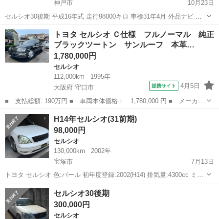
神戸市
10月23日
セルシオ30後期 平成16年式 走行98000キロ 車検31年4月 外品ナビ コ
ンビハンドル スマートキー 革シート 黒(202) 今年４月の車検はディー
兵庫
神戸市
セルシオ
トヨペット
トヨタ セルシオ Ｃ仕様 フルノーマル 純正
ラーで受けてますので問題なく走ると思います。 タイミングベルト交
ブラックツートン サンルーフ 本革…
換済...
1,780,000円
セルシオ
112,000km
1995年
4月5日
提携サイト
大阪府 守口市
■ 支払総額: 190万円 ■ 車両本体価格： 1,780,000 円 ■ メーカー
名： トヨタ ■ 車種名： セルシオ ■ グレード名： Ｃ仕様 フ
大阪
守口市
セルシオ
H14年セルシオ(31前期)
ルノーマル 純正ブラックツートン サンルーフ 本革シート マル
98,000円
チ無し オ...
セルシオ
130,000km
2002年
宝塚市
7月13日
トヨタ セルシオ 色:パール 初年度登録:2002(H14) 排気量:4300cc ミッ
ション:AT 駆動方式:2WD 乗車定員:5人 エンジン種別:ガソリン 走行距
兵庫
宝塚市
セルシオ
エイムゲイン
セルシオ30後期
離:13.0万km 修復歴:わからない ...
300,000円
セルシオ