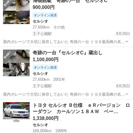
博物館級 奇跡の一台 セルシオC
900,000円
オンライン決済
セルシオ
27,600km
その他
王子公園駅
8月29日
屋内ガレージで大切に保存しておいた 奇跡の一台 トヨタ最高峰の名車
『セルシオC』蔵出しいたします。 2001年3月登録ですが なんと走行
兵庫
神戸市
王子公園駅
セルシオ
走行距離
奇跡の一台『セルシオC』蔵出し
距離27593km！ (試乗の為多少伸びます。) もちろん無事故車です！ 禁
1,100,000円
煙車です。 ...
オンライン決済
セルシオ
27,600km
2001年
王子公園駅
8月26日
屋内ガレージで大切に保存しておいた 奇跡の一台 トヨタ最高峰の名車
『セルシオC』蔵出しいたします。 なんと走行距離27593km！ (試乗の
兵庫
神戸市
王子公園駅
セルシオ
走行距離
トヨタ セルシオ Ｂ仕様 ｅＲバージョン ロ
為多少伸びます。) もちろん無事故車です！ 禁煙車です。 ディーラー
ーダウン カールソン１８ＡＷ ベー…
兵庫トヨタにて整...
1,338,000円
セルシオ
169,000km
1999年