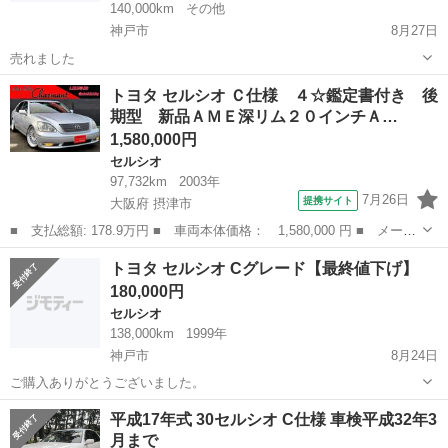
140,000km
その他
神戸市
8月27日
売れました
兵庫
神戸市
セルシオ
グレード
トヨタ セルシオ Ｃ仕様 ４☆鑑定書付き 後
期型 新品ＡＭＥ深リム２０インチＡ…
1,580,000円
セルシオ
97,732km
2003年
7月26日
提携サイト
大阪府 摂津市
■ 支払総額: 178.9万円 ■ 車両本体価格： 1,580,000 円 ■ メーカ
ー名： トヨタ ■ 車種名： セルシオ ■ グレード名： Ｃ仕様
大阪
摂津市
セルシオ
トヨタ セルシオ Cグレード【最終値下げ】
４☆鑑定書付き 後期型 新品ＡＭＥ深リム２０インチＡＷ エアサ
180,000円
スコント...
セルシオ
138,000km
1999年
神戸市
8月24日
ご購入ありがとうございました。
兵庫
神戸市
セルシオ
グレード
平成17年式 30セルシオ C仕様 車検平成32年3
月まで