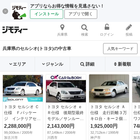
アプリならお得な情報を見逃さない！
インストール
アプリで開く
兵庫県
検索
ログイン
投稿
兵庫県のセルシオ(トヨタ)の中古車
人気キーワード
エリア
ジャンル
詳細
新着順
トヨタ セルシオ Ｃ
トヨタ セルシオ ｅ
トヨタ セルシオ Ａ
ト
仕様 Ｆパッケー
Ｒ仕様 後期型最終
仕様 走行距離３万
仕
ジ インテリアセレ
モデル／サンルーフ
キロ台・キー２個・
ワ
クション 新品タイ
／純正ナビ／バック
クルーズコントロー
ン
2,288,000円
2,143,000円
1,925,000円
74
ヤ４本交換 リアエ
カメラ／黒革メモリ
ル・サンルーフ・オ
ク
99,000km / 2005年
87,149km / 2006年
32,712km / 1995年
111
アサス交換 ムーン
ー付パワーシート／
ートライト・パワー
Ｃ
加古川市
川西市
神戸市
加