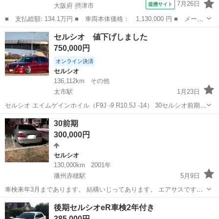
7月26日
提携サイト
大阪府 摂津市
■ 支払総額: 134.1万円 ■ 車両本体価格： 1,130,000 円 ■ メーカ
ー名： トヨタ ■ 車種名： セルシオ ■ グレード名： Ａ仕様
大阪
摂津市
セルシオ
セルシオ 値下げしました
４星鑑定書付 ウッドコンビハンドル＆ノブ Ｈライトプロテクショ
750,000円
ンフィル...
オンライン決済
セルシオ
136,112km
その他
太市駅
1月23日
セルシオ エイムゲインホイル（F9J -9 R10.5J -14） 30セルシオ前期→
後期化の出品です。 ・ボディ色→ソウルレッドクリスタルメタリック
兵庫
姫路市
太市駅
セルシオ
エンジン
30前期
・エアロ→エムゲイン純VIPフルエアロ ・マフラーカッター→LS...
300,000円
セルシオ
130,000km
2001年
播州赤穂駅
5月9日
車検来年3月まであります。 結構いじってあります。 エアサスです。
気になる方は連絡して下さい。 値下げや交換も可能。
兵庫
赤穂市
播州赤穂駅
セルシオ
エアサス
後期セルシオeR車検2年付き
385,000円