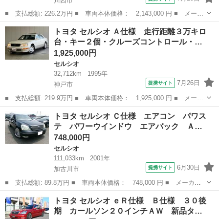
川西市
■ 支払総額: 226.2万円 ■ 車両本体価格： 2,143,000 円 ■ メーカ
ー名： トヨタ ■ 車種名： セルシオ ■ グレード名： ｅＲ仕
兵庫
川西市
セルシオ
トヨタ セルシオ Ａ仕様 走行距離３万キロ
様 後期型最終モデル／サンルーフ／純正ナビ／バックカメラ／黒革
台・キー２個・クルーズコントロール・…
メモリー付...
1,925,000円
セルシオ
32,712km
1995年
7月26日
提携サイト
神戸市
■ 支払総額: 219.9万円 ■ 車両本体価格： 1,925,000 円 ■ メーカ
ー名： トヨタ ■ 車種名： セルシオ ■ グレード名： Ａ仕様
兵庫
神戸市
セルシオ
トヨタ セルシオ Ｃ仕様 エアコン パワス
走行距離３万キロ台・キー２個・クルーズコントロール・サンルー
テ パワーウインドウ エアバック Ａ…
フ・オート...
748,000円
セルシオ
111,033km
2001年
6月30日
提携サイト
加古川市
■ 支払総額: 89.8万円 ■ 車両本体価格： 748,000 円 ■ メーカー
名： トヨタ ■ 車種名： セルシオ ■ グレード名： Ｃ仕様 エ
兵庫
加古川市
セルシオ
トヨタ セルシオ ｅＲ仕様 Ｂ仕様 ３０後
アコン パワステ パワーウインドウ エアバック ＡＢＳ ＥＴ
期 カールソン２０インチＡＷ 新品タ…
Ｃ 社外２０...