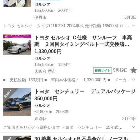
セルシオ
165,000km
2004年
伊丹市
5月3日
トヨタ セルシオ タイプC UCF31 2004年式 走行距離 165000キロ 事
故歴なし 車検 今年2月に取得したばかりなのでかなり残ってます 総額
兵庫
伊丹市
セルシオ
走行距離
トヨタ セルシオ Ｃ仕様 サンルーフ 車高
50万円 状態 大きな凹みなどキズはないと思います 小キズ...
調 ２回目タイミングベルト一式交換済…
1,330,000円
セルシオ
185,525km
1998年
5月19日
提携サイト
大阪府 堺市
■ 支払総額: 163万円 ■ 車両本体価格： 1,330,000 円 ■ メーカー
名： トヨタ ■ 車種名： セルシオ ■ グレード名： Ｃ仕様 サ
大阪
堺市
セルシオ
トヨタ センチュリー デュアルパッケージ
ンルーフ 車高調 ２回目タイミングベルト一式交換済み ファンベ
350,000円
ルト テン...
セルシオ
62,800km
2003年
姫路駅
3月24日
ご覧頂きありがとう御座います トヨタ センチュリー 15年式
62800km 外装色々 ダークグリーン 装備 革シート パワーシート シー
兵庫
姫路市
姫路駅
セルシオ
センチュリー
30 後期 セルシオ eR 不具合なし ノーマル
トヒーター クルーズコントロール エアサス ETC 社外20インチア