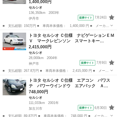
1,400,000円
セルシオ
136,350km
2003年
7月24日
提携サイト
伊丹市
■ 支払総額: 150万円 ■ 車両本体価格： 1,400,000 円 ■ メーカー
名： トヨタ ■ 車種名： セルシオ ■ グレード名： ｅＲ仕様
兵庫
伊丹市
セルシオ
トヨタ セルシオ Ｃ仕様 ナビゲーションＥＭ
Ｂ仕様 ３０後期 カールソン２０インチＡＷ 新品タイヤ４本 車
Ｖ マークレビンソン スマートキー…
高調 サン...
2,415,000円
セルシオ
28,000km
2004年
7月9日
提携サイト
神戸市
■ 支払総額: 267.8万円 ■ 車両本体価格： 2,415,000 円 ■ メーカ
ー名： トヨタ ■ 車種名： セルシオ ■ グレード名： Ｃ仕様
兵庫
神戸市
セルシオ
トヨタ セルシオ Ｃ仕様 エアコン パワス
ナビゲーションＥＭＶ マークレビンソン スマートキー ★オプシ
テ パワーウインドウ エアバック Ａ…
ョン装備...
748,000円
セルシオ
111,033km
2001年
6月30日
提携サイト
加古川市
■ 支払総額: 89.8万円 ■ 車両本体価格： 748,000 円 ■ メーカー