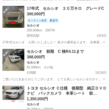
革破れなど多数あり サンルーフ、マルチ、 検査一年位？？ ２7万キロ
兵庫
加古郡
土山駅
セルシオ
ボンネット
17年式 セルシオ ２０万キロ グレードC
台 売れなければ解体行きです！
300,000円
オンライン決済
配送可
セルシオ
200,000km
2007年
西明石駅
4月6日
17年式セルシオ 入荷いたしました！ 多少小傷等あります。 全車屋さ
ん最安値！！ ご自分で名義変更される方は、こみこみ15万です 故障等
兵庫
神戸市
西明石駅
セルシオ
20万
セルシオ 前期 C 検R4.11まで
は一切ございません！ ナビ付き ＋5万円で整備お渡し可能 名義変更は
398,000円
兵庫県内なら3万...
セルシオ
81,000km
その他
日岡駅
3月26日
ご覧いただきありがとうございます。 とても美しいセルシオのタイプ
Cの出品になります。 サスコントローラー付です。 現車見てくださ
兵庫
加古川市
日岡駅
セルシオ
前期
トヨタ セルシオ Ｃ仕様 後期型 純正ＤＶＤ
い。 本当に綺麗です。 シートエアコン、シートヒーター付き 地デジ
ナビ バックカメラ 本革シート 前…
付き！ 4月になりますと...
1,350,000円
セルシオ