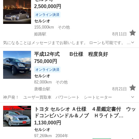
磨き取って納車します
2,500,000円
オンライン決済
セルシオ
155,000km
その他
姫路駅
8月11日
気になることはメッセージまでお願いします。 ローンも可能です。 よ
ろしくお願いします。
兵庫
姫路市
姫路駅
セルシオ
ローン
平成12年式 B仕様 程度良好
750,000円
オンライン決済
セルシオ
82,000km
その他
唐櫃台駅
8月21日
神戸発！ ユーザー買取車 パワーシート シートヒーター
兵庫
神戸市
唐櫃台駅
セルシオ
買取
トヨタ セルシオ Ａ仕様 ４星鑑定書付 ウッ
ドコンビハンドル＆ノブ Ｈライトプ…
1,130,000円
セルシオ
97,269km
2004年