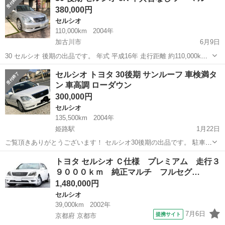
380,000円
ルミ ロー...
セルシオ
110,000km
2004年
加古川市
6月9日
30 セルシオ 後期の出品です。 年式 平成16年 走行距離 約110,000km
(使用しているので多少伸びます) 車検 令和4年2月27日まで 現状不具合
兵庫
加古川市
セルシオ
車両
セルシオ トヨタ 30後期 サンルーフ 車検満タ
なし。 約8年ほど前にトヨタのUーcarでワンオーナー車で購入し、...
ン 車高調 ローダウン
300,000円
セルシオ
135,500km
2004年
姫路駅
1月22日
ご覧頂きありがとうございます！ セルシオ30後期の出品です。 駐車場
の関係でなくなく手放す事になりました！ かなり綺麗だとはおもいま
兵庫
姫路市
姫路駅
セルシオ
後期
トヨタ セルシオ Ｃ仕様 プレミアム 走行３
す。 内装ブラックレザーシート シートヒーター サンルーフ 異音なし
９０００ｋｍ 純正マルチ フルセグ…
エンジン良好です。 ラ...
1,480,000円
セルシオ
39,000km
2002年
7月6日
提携サイト
京都府 京都市