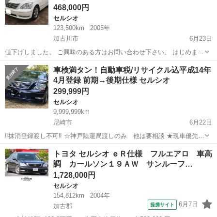
468,000円
セルシオ
123,500km
2005年
加古川市
6月23日
値下げしました。 ご興味のある方はお問い合わせ下さい。 はじめまし
て 車検取り立ての30セルシオ後期です。 現在使用しておりますが乗り
兵庫
加古川市
セルシオ
ハイビーム
車検満タン！自動車税/リサイクル込平成14年
換え予定の為、出品致します。 ・型式：UCF31 ・年式：平成17年2...
4月登録 前期→後期仕様 セルシオ
299,999円
セルシオ
9,999,999km
尼崎市
6月22日
‼️抹消登録渡し不可‼️ ☆神戸陸運局渡しのみ 他は要相談 ★現車優先、
確認要‼️ ☆自動車税・リサイクル料込み込み‼️ ★交換不可‼️交換不可‼️
兵庫
尼崎市
セルシオ
後期
トヨタ セルシオ ｅＲ仕様 フルエアロ 車高
交換不可‼️ 個人分割不可‼️個人分割不可‼️ 近畿...
調 カールソン１９ＡＷ サンルーフ…
1,728,000円
セルシオ
154,812km
2004年
6月7日
提携サイト
加古郡