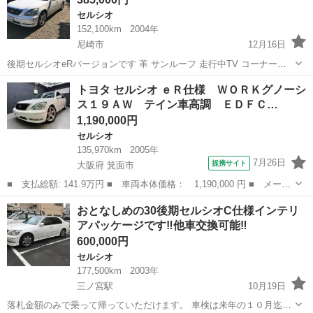
セルシオ
152,100km
2004年
尼崎市
12月16日
後期セルシオeRバージョンです 革 サンルーフ 走行中TV コーナーセ
ンサー まだまだカッコイイ1台です 今回車検2年付けます。 年式相応
兵庫
尼崎市
セルシオ
後期
トヨタ セルシオ ｅＲ仕様 ＷＯＲＫグノーシ
の小キズはありますが ヘコミなく綺麗です ガラスコーティングサービ
ス１９ＡＷ テイン車高調 ＥＤＦＣ…
ス致します
1,190,000円
セルシオ
135,970km
2005年
7月26日
提携サイト
大阪府 箕面市
■ 支払総額: 141.9万円 ■ 車両本体価格： 1,190,000 円 ■ メーカ
ー名： トヨタ ■ 車種名： セルシオ ■ グレード名： ｅＲ仕
大阪
箕面市
セルシオ
おとなしめの30後期セルシオC仕様インテリ
様 ＷＯＲＫグノーシス１９ＡＷ テイン車高調 ＥＤＦＣ サンル
アパッケージです‼️他車交換可能‼️
ーフ ブラ...
600,000円
セルシオ
177,500km
2003年
三ノ宮駅
10月19日
落札金額のみで乗って帰っていただけます。 車検は来年の１０月迄残