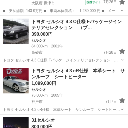
7月26日
提携サイト
大阪府 摂津市
■ 支払総額: 143.9万円 ■ 車両本体価格： 1,230,000 円 ■ メーカ
ー名： トヨタ ■ 車種名： セルシオ ■ グレード名： Ｃ仕様
大阪
摂津市
セルシオ
トヨタ セルシオ 4.3 C仕様 Fパッケージイン
インテリアセレクション ５星鑑定書付 黒革エアシート サンルー
テリアセレクション （ブ…
フ 純正...
390,000円
セルシオ
84,000km
2001年
高砂市
7月28日
トヨタ セルシオ 4.3 C仕様 Fパッケージインテリアセレクション
（ブラック） セダン 本体価格 390,000円 年式(初度登録年):2001(H13)
兵庫
高砂市
セルシオ
セダン
トヨタ セルシオ 4.3 eR仕様 本革シート サ
走行距離:8.4万km 修復歴:なし リサイクル料:リ...
ンルーフ シートヒーター …
1,099,000円
セルシオ
75,000km
2005年
神戸市
7月7日
トヨタ セルシオ 4.3 eR仕様 本革シート サンルーフ シートヒータ
ー （パールホワイト） セダン 本体価格 1,099,000円 年式(初度登録
兵庫
神戸市
セルシオ
セダン
31セルシオ
年):2005(H17) 走行距離:7.5万km 修復歴:なし リ...
800,000円