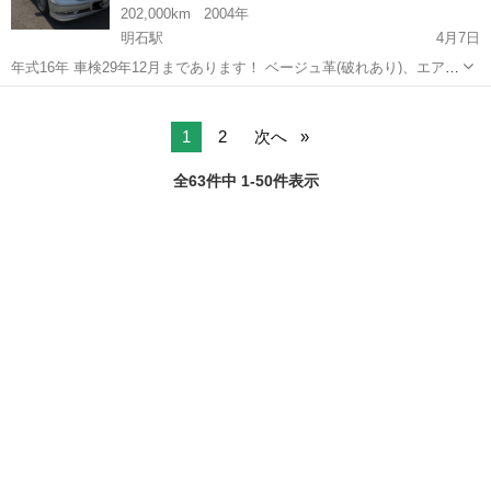
202,000km
2004年
明石駅
4月7日
年式16年 車検29年12月まであります！ ベージュ革(破れあり)、エアシ
ート、マルチ、インテリアキー、バックカメラ。 走行202000キロ タ
兵庫
神戸市
明石駅
セルシオ
エアサス
イミングベルト交換済み。 色 パールホワイト。 19インチアルミホイ
ール。 エ...
1
2
次へ
全63件中 1-50件表示