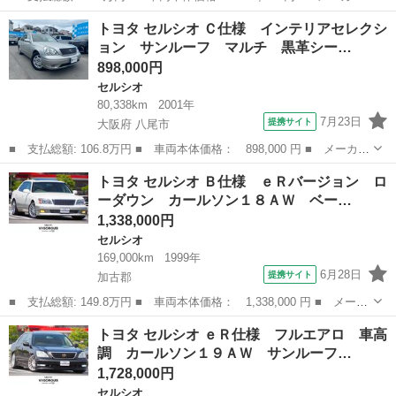
名： トヨタ ■ 車種名： セルシオ ■ グレード名： Ｃ仕様 エ
兵庫
加古川市
セルシオ
トヨタ セルシオ Ｃ仕様 インテリアセレクシ
アコン パワステ パワーウインドウ エアバック ＡＢＳ ＥＴ
ョン サンルーフ マルチ 黒革シー…
Ｃ 社外２０...
898,000円
セルシオ
80,338km
2001年
7月23日
提携サイト
大阪府 八尾市
■ 支払総額: 106.8万円 ■ 車両本体価格： 898,000 円 ■ メーカー
名： トヨタ ■ 車種名： セルシオ ■ グレード名： Ｃ仕様 イ
大阪
八尾市
セルシオ
トヨタ セルシオ Ｂ仕様 ｅＲバージョン ロ
ンテリアセレクション サンルーフ マルチ 黒革シート エアサス
ーダウン カールソン１８ＡＷ ベー…
ペンション...
1,338,000円
セルシオ
169,000km
1999年
6月28日
提携サイト
加古郡
■ 支払総額: 149.8万円 ■ 車両本体価格： 1,338,000 円 ■ メーカ
ー名： トヨタ ■ 車種名： セルシオ ■ グレード名： Ｂ仕様
兵庫
加古郡
セルシオ
トヨタ セルシオ ｅＲ仕様 フルエアロ 車高
ｅＲバージョン ローダウン カールソン１８ＡＷ ベージュ本革シ
調 カールソン１９ＡＷ サンルーフ…
ート サ...
1,728,000円
セルシオ