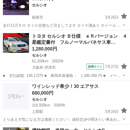
セルシオ
姫路市
3月26日
走行11万キロ オイル交換など済ましてます タイヤ溝あり ホイール カ
ールソン ヘッドライト レクサスロゴつける場合 ＋40000円 ３点マル
兵庫
姫路市
セルシオ
カールソン
トヨタ セルシオ Ｂ仕様 ｅＲバージョン ４
チ エアサスコントロール可能 車外DVDチェンジャー フリップダウン
星鑑定書付 フルノーマルバネサス車…
モニター...
1,280,000円
セルシオ
61,200km
2002年
7月27日
提携サイト
大阪府 摂津市
■ 支払総額: 148.1万円 ■ 車両本体価格： 1,280,000 円 ■ メーカ
ー名： トヨタ ■ 車種名： セルシオ ■ グレード名： Ｂ仕様
大阪
摂津市
セルシオ
ワインレッド希少！30 エアサス
ｅＲバージョン ４星鑑定書付 フルノーマルバネサス車 新品モー
680,000円
ル 黒革...
セルシオ
118,000km
2000年
上郡駅
3月24日
とりあえず気になる方は連絡ください！ 値段交渉や聞きたい事あれば
お願いいたします
兵庫
赤穂市
上郡駅
セルシオ
エアサス