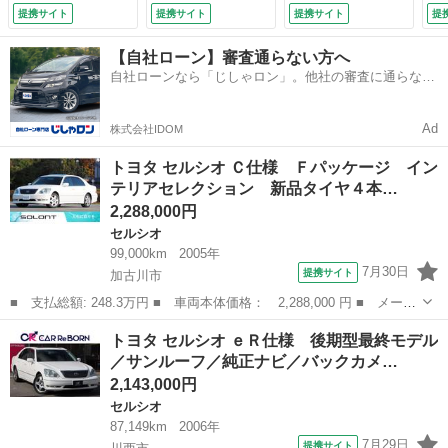
ルーフ 黒革シー
ウッドコンビステア
シート・純正１６イ
（検
提携サイト
提携サイト
提携サイト
提
ト 純正マルチナ
リング／クルーズコ
ンチＡＷ・電動格納
ビ 純正バックカメ
ントロール／リア電
ミラー・キーレス・
【自社ローン】審査通らない方へ
ラ 全席イージーク
動サンシェード／純
（車検整備付）
自社ローンなら「じしゃロン」。他社の審査に通らなか
ローザー クルーズ
正ＥＴＣ／スマート
った方も
コントロール ＥＴ
キー／純正１８イン
Ｃ 記録簿有 コン
チアルミ （検9.5）
Ad
株式会社IDOM
フォータブルエアー
シート （車検整備
トヨタ セルシオ Ｃ仕様 Ｆパッケージ イン
付）
テリアセレクション 新品タイヤ４本…
2,288,000円
セルシオ
99,000km
2005年
7月30日
提携サイト
加古川市
■ 支払総額: 248.3万円 ■ 車両本体価格： 2,288,000 円 ■ メーカ
ー名： トヨタ ■ 車種名： セルシオ ■ グレード名： Ｃ仕様
兵庫
加古川市
セルシオ
トヨタ セルシオ ｅＲ仕様 後期型最終モデル
Ｆパッケージ インテリアセレクション 新品タイヤ４本交換 リア
／サンルーフ／純正ナビ／バックカメ…
エアサス...
2,143,000円
セルシオ
87,149km
2006年
7月29日
提携サイト