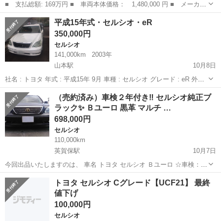
■ 支払総額: 169万円 ■ 車両本体価格： 1,480,000 円 ■ メーカー
名： トヨタ ■ 車種名： セルシオ ■ グレード名： Ｃ仕様 プ
京都
京都市
セルシオ
平成15年式・セルシオ・eR
レミアム 走行３９０００ｋｍ 純正マルチ フルセグＴＶ マーク
350,000円
レビンソン...
セルシオ
141,000km
2003年
山本駅
10月8日
社名 : トヨタ 年式 : 平成15年 9月 車種 : セルシオ グレード : eR 外装 :
パールホワイト 内装 : クロ 走行距離 : 141000 キロ 車検 : 無し 修復歴
兵庫
宝塚市
山本駅
セルシオ
パールホワイト
（売約済み）車検２年付き‼️ セルシオ純正ブ
: あり 装備 ...
ラック✨ Ｂユーロ 黒革 マルチ …
698,000円
セルシオ
110,000km
英賀保駅
10月7日
今回出品いたしますのは、 車名 トヨタ セルシオ Ｂユーロ ☆車検：２
年付き お支払い後登ご本人様にて名義変更が可能でしたらその日から
兵庫
姫路市
英賀保駅
セルシオ
トヨタ セルシオ Cグレード【UCF21】 最終
乗れます。 ☆色：純正ブラック (主要装備＆車両説明) ・ナビ...
値下げ
100,000円
セルシオ