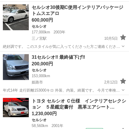
ってます。 何かありましたら声かけお願いします。 値段交渉もありで
兵庫
神戸市
三ノ宮駅
セルシオ
後期
セルシオ30後期C使用インテリアパッケージ
す‼️
トムスエアロ
600,000円
セルシオ
177,000km
2003年
三ノ宮駅
10月5日
絶好調です。 このスタイルが気に入ってくださった方ご連絡くださ
い‼️ キズ１つありません。 テレビキット入ってます。 パナの地デジな
兵庫
神戸市
三ノ宮駅
セルシオ
グリル
31セルシオ‼️ 最終値下げ‼️
ので映りは抜群です。 何かありましたらお問い合わせお願いします‼️
200,000円
エンブレムはゴールドでグ...
セルシオ
153,000km
姫路市
2月12日
年式14年 走行距離153000キロ 外装、内装。綺麗です。 今月で車検キ
レの為。 下取り、交換もメールくださいね。 ノークレーム、ノーリタ
兵庫
姫路市
セルシオ
内装
トヨタ セルシオ Ｃ仕様 インテリアセレクシ
ーン‼️
ョン ５星鑑定書付 黒革エアシート…
1,230,000円
セルシオ
58,560km
2001年