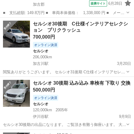
6月28日
提携サイト
加古郡
■ 支払総額: 149.8万円 ■ 車両本体価格： 1,338,000 円 ■ メーカ
ー名： トヨタ ■ 車種名： セルシオ ■ グレード名： Ｂ仕様
兵庫
加古郡
セルシオ
セルシオ30後期 C仕様インテリアセレクシ
ｅＲバージョン ローダウン カールソン１８ＡＷ ベージュ本革シ
ョン プリクラッシュ
ート サ...
700,000円
オンライン決済
セルシオ
206,000km
加古川駅
3月20日
閲覧ありがとうございます。 セルシオ31後期 C仕様インテリアセレク
ション 本物のプリクラが付いたインテリアセレクションは希少です
兵庫
加古川市
加古川駅
セルシオ
後期
セルシオ 30後期 込み込み 車検有 下取り 交換
が、この価格で買える事は更に希少と思います。 平成16年7月登録 距
500,000円
離20.7万㌔ 車...
オンライン決済
セルシオ
120,000km
2005年
伊川谷駅
9月9日
セルシオ30後期の出品になります。 ご覧頂き有難う御座います。 大変
綺麗なセルシオの販売になります。 コーティングしているので綺麗で
兵庫
神戸市
伊川谷駅
セルシオ
車両