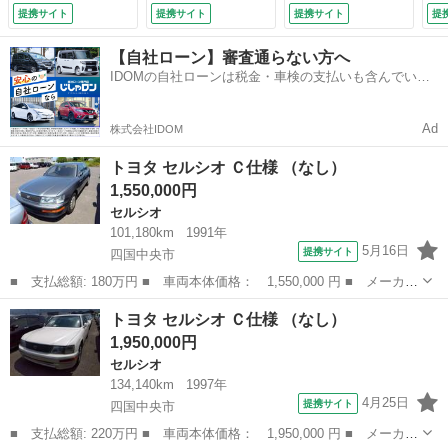
し
提携サイト
提携サイト
提携サイト
提
【自社ローン】審査通らない方へ
IDOMの自社ローンは税金・車検の支払いも含んでいる
ので毎月の支払額は一定
Ad
株式会社IDOM
トヨタ セルシオ Ｃ仕様 （なし）
1,550,000円
セルシオ
101,180km
1991年
5月16日
提携サイト
四国中央市
■ 支払総額: 180万円 ■ 車両本体価格： 1,550,000 円 ■ メーカー
名： トヨタ ■ 車種名： セルシオ ■ グレード名： Ｃ仕様 ■
愛媛
四国中央市
セルシオ
トヨタ セルシオ Ｃ仕様 （なし）
排気量： 4000cc ■ ドア枚数： 4D ■ ミッション： AT ...
1,950,000円
セルシオ
134,140km
1997年
4月25日
提携サイト
四国中央市
■ 支払総額: 220万円 ■ 車両本体価格： 1,950,000 円 ■ メーカー