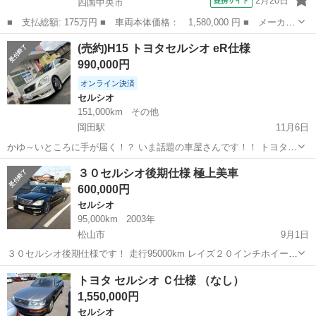
2月20日
提携サイト
四国中央市
■ 支払総額: 175万円 ■ 車両本体価格： 1,580,000 円 ■ メーカー
名： トヨタ ■ 車種名： セルシオ ■ グレード名： Ｂ仕様 ｅ
愛媛
四国中央市
セルシオ
(売約)H15 トヨタセルシオ eR仕様
Ｒバージョン装着車 ■ 排気量： 4000cc ■ ドア枚数： 4D ■...
990,000円
オンライン決済
セルシオ
151,000km
その他
岡田駅
11月6日
かゆ～いところに手が届く！？ いま話題の車屋さんです！！ トヨタセ
ルシオ 入荷いたしました！ 151000km 車検 2年受渡 スマートキー オ
愛媛
伊予郡
岡田駅
セルシオ
Bluetooth
３０セルシオ後期仕様 極上美車
ートエアコン バックカメラ ダウンサス フルエアロ メッキホイール サ
600,000円
ンル...
セルシオ
95,000km
2003年
松山市
9月1日
３０セルシオ後期仕様です！ 走行95000km レイズ２０インチホイール
車高調etc.. その他質問ください！ 車検３０年８月です！ ローン等ご
愛媛
松山市
セルシオ
後期
トヨタ セルシオ Ｃ仕様 （なし）
相談ください！ 現車確認もご連絡ください！
1,550,000円
セルシオ