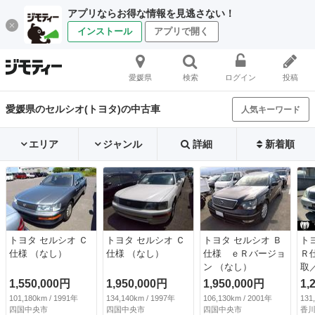
アプリならお得な情報を見逃さない！
インストール
アプリで開く
愛媛県
検索
ログイン
投稿
愛媛県のセルシオ(トヨタ)の中古車
人気キーワード
エリア
ジャンル
詳細
新着順
トヨタ セルシオ Ｃ
トヨタ セルシオ Ｃ
トヨタ セルシオ Ｂ
ト
仕様 （なし）
仕様 （なし）
仕様 ｅＲバージョ
Ｒ
ン （なし）
取
正
1,550,000円
1,950,000円
1,950,000円
1,
ラ
101,180km / 1991年
134,140km / 1997年
106,130km / 2001年
131
ト
四国中央市
四国中央市
四国中央市
香川