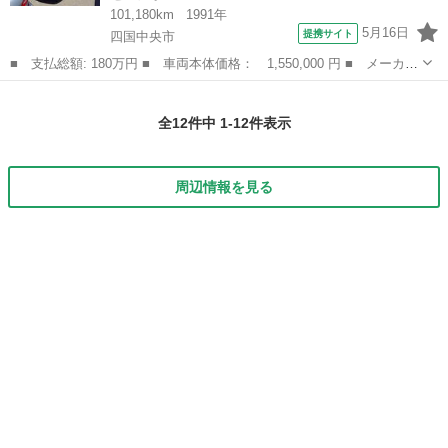
101,180km
1991年
5月16日
提携サイト
四国中央市
■ 支払総額: 180万円 ■ 車両本体価格： 1,550,000 円 ■ メーカー
名： トヨタ ■ 車種名： セルシオ ■ グレード名： Ｃ仕様 ■
愛媛
四国中央市
セルシオ
排気量： 4000cc ■ ドア枚数： 4D ■ ミッション： AT ...
全12件中 1-12件表示
周辺情報を見る