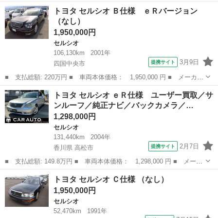
名： トヨタ ■ 車種名： セルシオ ■ グレード名： Ｃ仕様 ■
愛媛
四国中央市
セルシオ
トヨタ セルシオ Ｂ仕様 ｅＲバージョン
排気量： 4000cc ■ ドア枚数： 4D ■ ミッション： AT ...
（なし）
1,950,000円
セルシオ
106,130km
2001年
3月9日
提携サイト
四国中央市
■ 支払総額: 220万円 ■ 車両本体価格： 1,950,000 円 ■ メーカー
名： トヨタ ■ 車種名： セルシオ ■ グレード名： Ｂ仕様 ｅ
愛媛
四国中央市
セルシオ
トヨタ セルシオ ｅＲ仕様 ユーザー買取／サ
Ｒバージョン ■ 排気量： 4300cc ■ ドア枚数： 4D ■ ミッ...
ンルーフ／純正ナビ／バックカメラ／…
1,298,000円
セルシオ
131,440km
2004年
2月7日
提携サイト
香川県 高松市
■ 支払総額: 149.8万円 ■ 車両本体価格： 1,298,000 円 ■ メーカ
ー名： トヨタ ■ 車種名： セルシオ ■ グレード名： ｅＲ仕
香川
高松市
セルシオ
トヨタ セルシオ Ｃ仕様 （なし）
様 ユーザー買取／サンルーフ／純正ナビ／バックカメラ／革シート
1,950,000円
／シートヒ...
セルシオ
52,470km
1991年