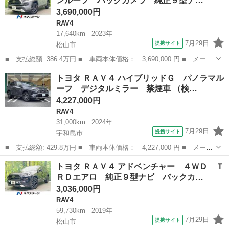
ンルーフ バックカメラ 純正９型ナ…
ＳＳ Ｉ...
3,690,000円
RAV4
17,640km
2023年
7月29日
提携サイト
松山市
■ 支払総額: 386.4万円 ■ 車両本体価格： 3,690,000 円 ■ メーカ
ー名： トヨタ ■ 車種名： ＲＡＶ４ ■ グレード名： アドベン
愛媛
松山市
RAV4
トヨタ ＲＡＶ４ ハイブリッドＧ パノラマル
チャー ４ＷＤ サンルーフ バックカメラ 純正９型ナビ トヨタ
ーフ デジタルミラー 禁煙車 （検…
セーフテ...
4,227,000円
RAV4
31,000km
2024年
7月29日
提携サイト
宇和島市
■ 支払総額: 429.8万円 ■ 車両本体価格： 4,227,000 円 ■ メーカ
ー名： トヨタ ■ 車種名： ＲＡＶ４ ■ グレード名： ハイブリ
愛媛
宇和島市
RAV4
トヨタ ＲＡＶ４ アドベンチャー ４ＷＤ Ｔ
ッドＧ パノラマルーフ デジタルミラー 禁煙車 ■ 排気量：
ＲＤエアロ 純正９型ナビ バックカ…
2500...
3,036,000円
RAV4
59,730km
2019年
7月29日
提携サイト
松山市