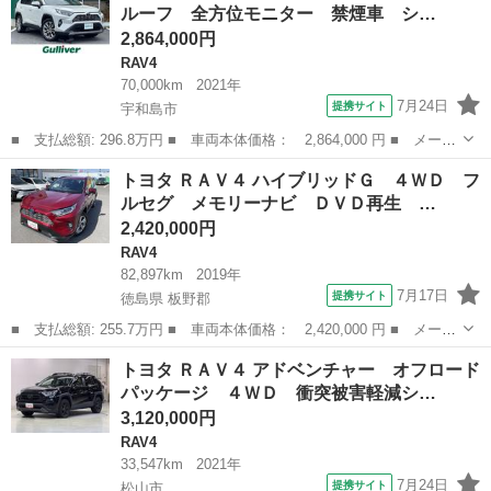
ルーフ 全方位モニター 禁煙車 シ…
グ サンル...
2,864,000円
RAV4
70,000km
2021年
7月24日
提携サイト
宇和島市
■ 支払総額: 296.8万円 ■ 車両本体価格： 2,864,000 円 ■ メーカ
ー名： トヨタ ■ 車種名： ＲＡＶ４ ■ グレード名： Ｇ Ｚパ
愛媛
宇和島市
RAV4
トヨタ ＲＡＶ４ ハイブリッドＧ ４ＷＤ フ
ッケージ パノラマルーフ 全方位モニター 禁煙車 シートヒータ
ルセグ メモリーナビ ＤＶＤ再生 …
ー 電動...
2,420,000円
RAV4
82,897km
2019年
7月17日
提携サイト
徳島県 板野郡
■ 支払総額: 255.7万円 ■ 車両本体価格： 2,420,000 円 ■ メーカ
ー名： トヨタ ■ 車種名： ＲＡＶ４ ■ グレード名： ハイブリ
徳島
板野郡
RAV4
トヨタ ＲＡＶ４ アドベンチャー オフロード
ッドＧ ４ＷＤ フルセグ メモリーナビ ＤＶＤ再生 バックカメ
パッケージ ４ＷＤ 衝突被害軽減シ…
ラ 衝突...
3,120,000円
RAV4
33,547km
2021年
7月24日
提携サイト
松山市