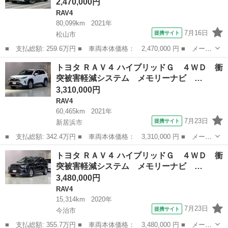
2,470,000円
RAV4
80,099km
2021年
7月16日
提携サイト
松山市
■ 支払総額: 259.6万円 ■ 車両本体価格： 2,470,000 円 ■ メーカ
ー名： トヨタ ■ 車種名： ＲＡＶ４ ■ グレード名： アドベン
愛媛
松山市
RAV4
トヨタ ＲＡＶ４ ハイブリッドＧ ４ＷＤ 衝
チャー 革シート ４ＷＤ フルセグ メモリーナビ ＤＶＤ再生
突被害軽減システム メモリーナビ …
ミュージ...
3,310,000円
RAV4
60,465km
2021年
7月23日
提携サイト
新居浜市
■ 支払総額: 342.4万円 ■ 車両本体価格： 3,310,000 円 ■ メーカ
ー名： トヨタ ■ 車種名： ＲＡＶ４ ■ グレード名： ハイブリ
愛媛
新居浜市
RAV4
トヨタ ＲＡＶ４ ハイブリッドＧ ４ＷＤ 衝
ッドＧ ４ＷＤ 衝突被害軽減システム メモリーナビ バックカメ
突被害軽減システム メモリーナビ …
ラ フル...
3,480,000円
RAV4
15,314km
2020年
7月23日
提携サイト
今治市
■ 支払総額: 355.7万円 ■ 車両本体価格： 3,480,000 円 ■ メーカ