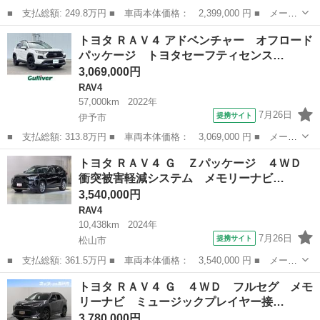
■ 支払総額: 249.8万円 ■ 車両本体価格： 2,399,000 円 ■ メーカ
ー名： トヨタ ■ 車種名： ＲＡＶ４ ■ グレード名： アドベン
愛媛
松山市
RAV4
トヨタ ＲＡＶ４ アドベンチャー オフロード
チャー 衝突被害軽減ブレーキシステム・純正メモリーナビ／フルセ
パッケージ トヨタセーフティセンス…
グＴＶ・...
3,069,000円
RAV4
57,000km
2022年
7月26日
提携サイト
伊予市
■ 支払総額: 313.8万円 ■ 車両本体価格： 3,069,000 円 ■ メーカ
ー名： トヨタ ■ 車種名： ＲＡＶ４ ■ グレード名： アドベン
愛媛
伊予市
RAV4
トヨタ ＲＡＶ４ Ｇ Ｚパッケージ ４ＷＤ
チャー オフロードパッケージ トヨタセーフティセンス 純正９イ
衝突被害軽減システム メモリーナビ…
ンチディ...
3,540,000円
RAV4
10,438km
2024年
7月26日
提携サイト
松山市
■ 支払総額: 361.5万円 ■ 車両本体価格： 3,540,000 円 ■ メーカ
ー名： トヨタ ■ 車種名： ＲＡＶ４ ■ グレード名： Ｇ Ｚパ
愛媛
松山市
RAV4
トヨタ ＲＡＶ４ Ｇ ４ＷＤ フルセグ メモ
ッケージ ４ＷＤ 衝突被害軽減システム メモリーナビ バックカ
リーナビ ミュージックプレイヤー接…
メラ フ...
3,780,000円