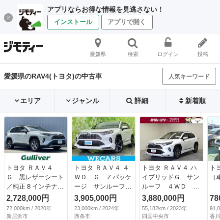
アプリならお得な情報を見逃さない！
インストール
アプリで開く
愛媛県
検索
ログイン
投稿
愛媛県のRAV4(トヨタ)の中古車
人気キーワード
エリア
ジャンル
詳細
新着順
トヨタ ＲＡＶ４
トヨタ ＲＡＶ４ ４
トヨタ ＲＡＶ４ ハ
ト
Ｇ 黒レザーシート
ＷＤ Ｇ Ｚパッケ
イブリッドＧ サン
（
／純正８インチナビ
ージ サンルーフ／
ルーフ ４ＷＤ フ
／フルセグＴＶ／Ｈ
純正エアロ／保証書
ルセグ メモリーナ
2,728,000円
3,905,000円
3,880,000円
78
ＤＭｉ入力／Ｂｌｕ
／ディスプレイオー
ビ バックカメラ
72,000km / 2020年
23,000km / 2024年
55,182km / 2023年
91,
ｅｔｏｏｔｈ／ＤＶ
ディオ＋ナビ９イン
衝突被害軽減システ
新居浜市
西条市
四国中央市
香川