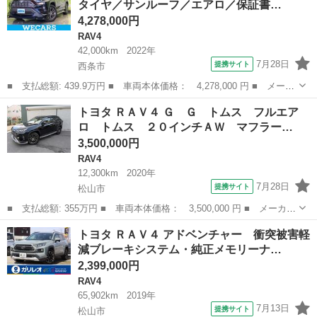
タイヤ／サンルーフ／エアロ／保証書…
ラ フル...
4,278,000円
RAV4
42,000km
2022年
7月28日
提携サイト
西条市
■ 支払総額: 439.9万円 ■ 車両本体価格： 4,278,000 円 ■ メーカ
ー名： トヨタ ■ 車種名： ＲＡＶ４ ■ グレード名： ４ＷＤハ
愛媛
西条市
RAV4
トヨタ ＲＡＶ４ Ｇ Ｇ トムス フルエア
イブリッドＧ 新品タイヤ／サンルーフ／エアロ／保証書／ディスプ
ロ トムス ２０インチＡＷ マフラー…
レイオー...
3,500,000円
RAV4
12,300km
2020年
7月28日
提携サイト
松山市
■ 支払総額: 355万円 ■ 車両本体価格： 3,500,000 円 ■ メーカー
名： トヨタ ■ 車種名： ＲＡＶ４ ■ グレード名： Ｇ Ｇ ト
愛媛
松山市
RAV4
トヨタ ＲＡＶ４ アドベンチャー 衝突被害軽
ムス フルエアロ トムス ２０インチＡＷ マフラー 純正９型デ
減ブレーキシステム・純正メモリーナ…
ィスプレイ...
2,399,000円
RAV4
65,902km
2019年
7月13日
提携サイト
松山市