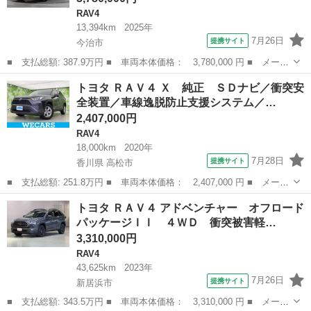
RAV4
13,394km
2025年
7月26日
提携サイト
今治市
■ 支払総額: 387.9万円 ■ 車両本体価格： 3,780,000 円 ■ メーカ
ー名： トヨタ ■ 車種名： ＲＡＶ４ ■ グレード名： Ｇ ４Ｗ
愛媛
今治市
RAV4
トヨタ ＲＡＶ４ Ｘ 純正 ＳＤナビ／衝突安
Ｄ フルセグ メモリーナビ ミュージックプレイヤー接続可 バッ
全装置／車線逸脱防止支援システム／…
クカメラ...
2,407,000円
RAV4
18,000km
2020年
7月28日
提携サイト
香川県 高松市
■ 支払総額: 251.8万円 ■ 車両本体価格： 2,407,000 円 ■ メーカ
ー名： トヨタ ■ 車種名： ＲＡＶ４ ■ グレード名： Ｘ 純
香川
高松市
RAV4
トヨタ ＲＡＶ４ アドベンチャー オフロード
正 ＳＤナビ／衝突安全装置／車線逸脱防止支援システム／ドライブ
パッケージＩＩ ４ＷＤ 衝突被害軽…
レコーダー...
3,310,000円
RAV4
43,625km
2023年
7月26日
提携サイト
新居浜市
■ 支払総額: 343.5万円 ■ 車両本体価格： 3,310,000 円 ■ メーカ