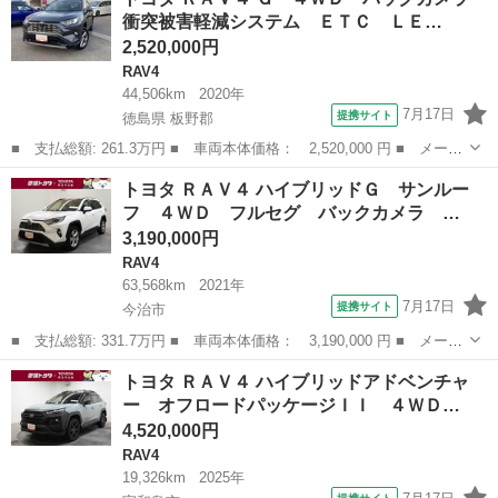
ッドアドベンチャー ４ＷＤ フルセグ メモリーナビ バックカメ
衝突被害軽減システム ＥＴＣ ＬＥ…
ラ 衝突...
2,520,000円
RAV4
44,506km
2020年
7月17日
提携サイト
徳島県 板野郡
■ 支払総額: 261.3万円 ■ 車両本体価格： 2,520,000 円 ■ メーカ
ー名： トヨタ ■ 車種名： ＲＡＶ４ ■ グレード名： Ｇ ４Ｗ
徳島
板野郡
RAV4
トヨタ ＲＡＶ４ ハイブリッドＧ サンルー
Ｄ バックカメラ 衝突被害軽減システム ＥＴＣ ＬＥＤヘッドラ
フ ４ＷＤ フルセグ バックカメラ …
ンプ ワ...
3,190,000円
RAV4
63,568km
2021年
7月17日
提携サイト
今治市
■ 支払総額: 331.7万円 ■ 車両本体価格： 3,190,000 円 ■ メーカ
ー名： トヨタ ■ 車種名： ＲＡＶ４ ■ グレード名： ハイブリ
愛媛
今治市
RAV4
トヨタ ＲＡＶ４ ハイブリッドアドベンチャ
ッドＧ サンルーフ ４ＷＤ フルセグ バックカメラ 衝突被害軽
ー オフロードパッケージＩＩ ４ＷＤ…
減システ...
4,520,000円
RAV4
19,326km
2025年