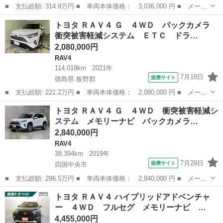
■ 支払総額: 314.9万円 ■ 車両本体価格： 3,036,000 円 ■ メーカ
ー名： トヨタ ■ 車種名： ＲＡＶ４ ■ グレード名： アドベン
愛媛
松山市
RAV4
トヨタ ＲＡＶ４ Ｇ ４ＷＤ バックカメラ
チャー ４ＷＤ ＴＲＤエアロ 純正９型ナビ バックカメラ 衝突
衝突被害軽減システム ＥＴＣ ドラ…
被害軽減...
2,080,000円
RAV4
114,019km
2021年
7月18日
提携サイト
徳島県 板野郡
■ 支払総額: 221.2万円 ■ 車両本体価格： 2,080,000 円 ■ メーカ
ー名： トヨタ ■ 車種名： ＲＡＶ４ ■ グレード名： Ｇ ４Ｗ
徳島
板野郡
RAV4
トヨタ ＲＡＶ４ Ｇ ４ＷＤ 衝突被害軽減シ
Ｄ バックカメラ 衝突被害軽減システム ＥＴＣ ドラレコ ＬＥ
ステム メモリーナビ バックカメラ…
Ｄヘッド...
2,840,000円
RAV4
38,394km
2019年
7月29日
提携サイト
四国中央市
■ 支払総額: 296.5万円 ■ 車両本体価格： 2,840,000 円 ■ メーカ
ー名： トヨタ ■ 車種名： ＲＡＶ４ ■ グレード名： Ｇ ４Ｗ
愛媛
四国中央市
RAV4
トヨタ ＲＡＶ４ ハイブリッドアドベンチャ
Ｄ 衝突被害軽減システム メモリーナビ バックカメラ フルセ
ー ４ＷＤ フルセグ メモリーナビ …
グ ＬＥＤ...
4,455,000円