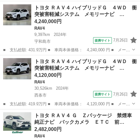
ー名： トヨタ ■ 車種名： ＲＡＶ４ ■ グレード名： アドベン
愛媛
新居浜市
RAV4
トヨタ ＲＡＶ４ ハイブリッドＧ ４ＷＤ 衝
チャー オフロードパッケージＩＩ ４ＷＤ 衝突被害軽減システ
突被害軽減システム メモリーナビ …
ム メモリ...
4,240,000円
RAV4
9,397km
2024年
7月26日
提携サイト
宇和島市
■ 支払総額: 431.9万円 ■ 車両本体価格： 4,240,000 円 ■ メーカ
ー名： トヨタ ■ 車種名： ＲＡＶ４ ■ グレード名： ハイブリ
愛媛
宇和島市
RAV4
トヨタ ＲＡＶ４ ハイブリッドＧ ４ＷＤ 衝
ッドＧ ４ＷＤ 衝突被害軽減システム メモリーナビ バックカメ
突被害軽減システム メモリーナビ …
ラ フル...
4,120,000円
RAV4
30,526km
2024年
7月26日
提携サイト
西条市
■ 支払総額: 419.9万円 ■ 車両本体価格： 4,120,000 円 ■ メーカ
ー名： トヨタ ■ 車種名： ＲＡＶ４ ■ グレード名： ハイブリ
愛媛
西条市
RAV4
トヨタ ＲＡＶ４ Ｇ Ｚパッケージ 禁煙車
ッドＧ ４ＷＤ 衝突被害軽減システム メモリーナビ バックカメ
純正ナビ バックカメラ ＥＴＣ 前…
ラ フル...
2,482,000円
RAV4