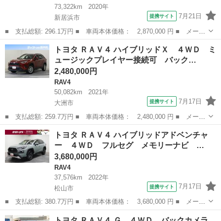
73,322km
2020年
7月21日
提携サイト
新居浜市
■ 支払総額: 296.1万円 ■ 車両本体価格： 2,870,000 円 ■ メーカ
ー名： トヨタ ■ 車種名： ＲＡＶ４ ■ グレード名： ハイブリ
愛媛
新居浜市
RAV4
トヨタ ＲＡＶ４ ハイブリッドＸ ４ＷＤ ミ
ッドＧ ４ＷＤ フルセグ メモリーナビ ＤＶＤ再生 ミュージッ
ュージックプレイヤー接続可 バック…
クプレイ...
2,480,000円
RAV4
50,082km
2021年
7月17日
提携サイト
大洲市
■ 支払総額: 259.7万円 ■ 車両本体価格： 2,480,000 円 ■ メーカ
ー名： トヨタ ■ 車種名： ＲＡＶ４ ■ グレード名： ハイブリ
愛媛
大洲市
RAV4
トヨタ ＲＡＶ４ ハイブリッドアドベンチャ
ッドＸ ４ＷＤ ミュージックプレイヤー接続可 バックカメラ 衝
ー ４ＷＤ フルセグ メモリーナビ …
突被害軽...
3,680,000円
RAV4
37,576km
2022年
7月17日
提携サイト
松山市
■ 支払総額: 380.7万円 ■ 車両本体価格： 3,680,000 円 ■ メーカ
ー名： トヨタ ■ 車種名： ＲＡＶ４ ■ グレード名： ハイブリ
愛媛
松山市
RAV4
トヨタ ＲＡＶ４ Ｇ ４ＷＤ バックカメラ