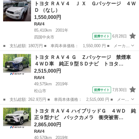
愛媛
松山市
RAV4
トヨタ ＲＡＶ４ Ｊ Ｘ Ｇパッケージ ４Ｗ
Ｄ サンルーフ 全周囲カメラ セーフティセンス レーダークルー
Ｄ （なし）
ズ 禁煙...
1,550,000円
RAV4
85,410km
2001年
6月28日
提携サイト
四国中央市
■ 支払総額: 180万円 ■ 車両本体価格： 1,550,000 円 ■ メーカー
名： トヨタ ■ 車種名： ＲＡＶ４ Ｊ ■ グレード名： Ｘ Ｇ
愛媛
四国中央市
RAV4
トヨタ ＲＡＶ４ Ｇ Ｚパッケージ 禁煙車
パッケージ ４ＷＤ ■ 排気量： 2000cc ■ ドア枚数： 5D ■...
４ＷＤ車 純正９型ＳＤナビ トヨタ…
2,515,000円
RAV4
49,575km
2019年
7月30日
提携サイト
松山市
■ 支払総額: 262.9万円 ■ 車両本体価格： 2,515,000 円 ■ メーカ
ー名： トヨタ ■ 車種名： ＲＡＶ４ ■ グレード名： Ｇ Ｚパ
愛媛
松山市
RAV4
トヨタ ＲＡＶ４ ハイブリッドＧ ４ＷＤ 純
ッケージ 禁煙車 ４ＷＤ車 純正９型ＳＤナビ トヨタセーフティ
正９型ナビ バックカメラ 衝突被害…
センス ...
2,865,000円
RAV4
40,570km
2019年