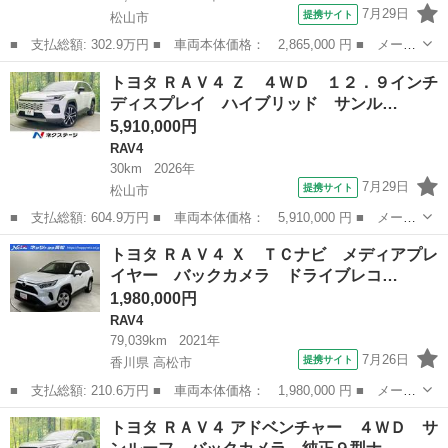
7月29日
提携サイト
松山市
■ 支払総額: 302.9万円 ■ 車両本体価格： 2,865,000 円 ■ メーカ
ー名： トヨタ ■ 車種名： ＲＡＶ４ ■ グレード名： ハイブリ
愛媛
松山市
RAV4
トヨタ ＲＡＶ４ Ｚ ４ＷＤ １２．９インチ
ッドＧ ４ＷＤ 純正９型ナビ バックカメラ 衝突被害軽減システ
ディスプレイ ハイブリッド サンル…
ム レー...
5,910,000円
RAV4
30km
2026年
7月29日
提携サイト
松山市
■ 支払総額: 604.9万円 ■ 車両本体価格： 5,910,000 円 ■ メーカ
ー名： トヨタ ■ 車種名： ＲＡＶ４ ■ グレード名： Ｚ ４Ｗ
愛媛
松山市
RAV4
トヨタ ＲＡＶ４ Ｘ ＴＣナビ メディアプレ
Ｄ １２．９インチディスプレイ ハイブリッド サンルーフ 全周
イヤー バックカメラ ドライブレコ…
囲カメラ...
1,980,000円
RAV4
79,039km
2021年
7月26日
提携サイト
香川県 高松市
■ 支払総額: 210.6万円 ■ 車両本体価格： 1,980,000 円 ■ メーカ
ー名： トヨタ ■ 車種名： ＲＡＶ４ ■ グレード名： Ｘ ＴＣ
香川
高松市
RAV4
トヨタ ＲＡＶ４ アドベンチャー ４ＷＤ サ
ナビ メディアプレイヤー バックカメラ ドライブレコーダー Ｔ