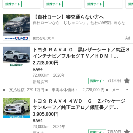
Ｄ再生／バックカメ
チ／デジタルインナ
ム ＥＴＣ ドラレ
提携サイト
提携サイト
提携サイト
提
ラ／ビルトインＥＴ
ーミラー／衝突安全
コ ＬＥＤヘッドラ
Ｃ／パワーシート／
装置／エアーシー
ンプ フルエアロ
【自社ローン】審査通らない方へ
シートヒーター／セ
ト 前席／パノラミ
記録簿 （検10.2）
自社ローンなら「じしゃロン」。他社の審査に通らなか
ーフティセンス／Ｌ
ックビューモニター
った方も
ＥＤオートライト
／車線逸脱防止支援
（検9.2）
システム （検9.7）
Ad
株式会社IDOM
トヨタ ＲＡＶ４ Ｇ 黒レザーシート／純正８
インチナビ／フルセグＴＶ／ＨＤＭｉ…
2,728,000円
RAV4
72,000km
2020年
7月30日
提携サイト
新居浜市
■ 支払総額: 279.1万円 ■ 車両本体価格： 2,728,000 円 ■ メーカ
ー名： トヨタ ■ 車種名： ＲＡＶ４ ■ グレード名： Ｇ 黒レ
愛媛
新居浜市
RAV4
トヨタ ＲＡＶ４ ４ＷＤ Ｇ Ｚパッケージ
ザーシート／純正８インチナビ／フルセグＴＶ／ＨＤＭｉ入力／Ｂｌ
サンルーフ／純正エアロ／保証書／デ…
ｕｅｔｏ...
3,905,000円
RAV4
23,000km
2024年
7月30日
提携サイト