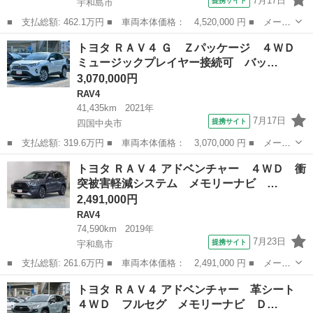
7月17日
提携サイト
宇和島市
■ 支払総額: 462.1万円 ■ 車両本体価格： 4,520,000 円 ■ メーカ
ー名： トヨタ ■ 車種名： ＲＡＶ４ ■ グレード名： ハイブリ
愛媛
宇和島市
RAV4
トヨタ ＲＡＶ４ Ｇ Ｚパッケージ ４ＷＤ
ッドアドベンチャー オフロードパッケージＩＩ ４ＷＤ フルセ
ミュージックプレイヤー接続可 バッ…
グ メモリ...
3,070,000円
RAV4
41,435km
2021年
7月17日
提携サイト
四国中央市
■ 支払総額: 319.6万円 ■ 車両本体価格： 3,070,000 円 ■ メーカ
ー名： トヨタ ■ 車種名： ＲＡＶ４ ■ グレード名： Ｇ Ｚパ
愛媛
四国中央市
RAV4
トヨタ ＲＡＶ４ アドベンチャー ４ＷＤ 衝
ッケージ ４ＷＤ ミュージックプレイヤー接続可 バックカメラ
突被害軽減システム メモリーナビ …
衝突被害...
2,491,000円
RAV4
74,590km
2019年
7月23日
提携サイト
宇和島市
■ 支払総額: 261.6万円 ■ 車両本体価格： 2,491,000 円 ■ メーカ
ー名： トヨタ ■ 車種名： ＲＡＶ４ ■ グレード名： アドベン
愛媛
宇和島市
RAV4
トヨタ ＲＡＶ４ アドベンチャー 革シート
チャー ４ＷＤ 衝突被害軽減システム メモリーナビ バックカメ
４ＷＤ フルセグ メモリーナビ Ｄ…
ラ フル...