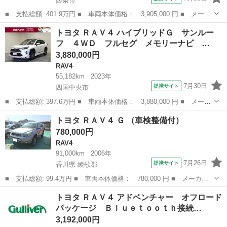
西条市
■ 支払総額: 401.9万円 ■ 車両本体価格： 3,905,000 円 ■ メーカ
ー名： トヨタ ■ 車種名： ＲＡＶ４ ■ グレード名： ４ＷＤ
愛媛
西条市
RAV4
トヨタ ＲＡＶ４ ハイブリッドＧ サンルー
Ｇ Ｚパッケージ サンルーフ／純正エアロ／保証書／ディスプレイ
フ ４ＷＤ フルセグ メモリーナビ …
オーディ...
3,880,000円
RAV4
55,182km
2023年
7月30日
提携サイト
四国中央市
■ 支払総額: 397.6万円 ■ 車両本体価格： 3,880,000 円 ■ メーカ
ー名： トヨタ ■ 車種名： ＲＡＶ４ ■ グレード名： ハイブリ
愛媛
四国中央市
RAV4
トヨタ ＲＡＶ４ Ｇ （車検整備付）
ッドＧ サンルーフ ４ＷＤ フルセグ メモリーナビ バックカメ
780,000円
ラ 衝突...
RAV4
91,000km
2006年
7月26日
提携サイト
香川県 綾歌郡
■ 支払総額: 99.4万円 ■ 車両本体価格： 780,000 円 ■ メーカー
名： トヨタ ■ 車種名： ＲＡＶ４ ■ グレード名： Ｇ ■ 排気
香川
綾歌郡
RAV4
トヨタ ＲＡＶ４ アドベンチャー オフロード
量： 2400cc ■ ドア枚数： 5D ■ ミッション： CVT ■ ...
パッケージ Ｂｌｕｅｔｏｏｔｈ接続…
3,192,000円