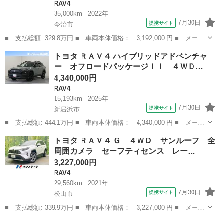
RAV4
35,000km
2022年
7月30日
提携サイト
今治市
■ 支払総額: 329.8万円 ■ 車両本体価格： 3,192,000 円 ■ メーカ
ー名： トヨタ ■ 車種名： ＲＡＶ４ ■ グレード名： アドベン
愛媛
今治市
RAV4
トヨタ ＲＡＶ４ ハイブリッドアドベンチャ
チャー オフロードパッケージ Ｂｌｕｅｔｏｏｔｈ接続 スマート
ー オフロードパッケージＩＩ ４ＷＤ…
キー ク...
4,340,000円
RAV4
15,193km
2025年
7月30日
提携サイト
新居浜市
■ 支払総額: 444.1万円 ■ 車両本体価格： 4,340,000 円 ■ メーカ
ー名： トヨタ ■ 車種名： ＲＡＶ４ ■ グレード名： ハイブリ
愛媛
新居浜市
RAV4
トヨタ ＲＡＶ４ Ｇ ４ＷＤ サンルーフ 全
ッドアドベンチャー オフロードパッケージＩＩ ４ＷＤ フルセ
周囲カメラ セーフティセンス レー…
グ メモリ...
3,227,000円
RAV4
29,560km
2021年
7月30日
提携サイト
松山市
■ 支払総額: 339.9万円 ■ 車両本体価格： 3,227,000 円 ■ メーカ
ー名： トヨタ ■ 車種名： ＲＡＶ４ ■ グレード名： Ｇ ４Ｗ