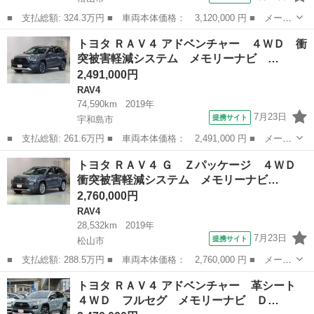
■ 支払総額: 324.3万円 ■ 車両本体価格： 3,120,000 円 ■ メーカ
ー名： トヨタ ■ 車種名： ＲＡＶ４ ■ グレード名： アドベン
愛媛
松山市
RAV4
トヨタ ＲＡＶ４ アドベンチャー ４ＷＤ 衝
チャー オフロードパッケージ ４ＷＤ 衝突被害軽減システム バ
突被害軽減システム メモリーナビ …
ックカメ...
2,491,000円
RAV4
74,590km
2019年
7月23日
提携サイト
宇和島市
■ 支払総額: 261.6万円 ■ 車両本体価格： 2,491,000 円 ■ メーカ
ー名： トヨタ ■ 車種名： ＲＡＶ４ ■ グレード名： アドベン
愛媛
宇和島市
RAV4
トヨタ ＲＡＶ４ Ｇ Ｚパッケージ ４ＷＤ
チャー ４ＷＤ 衝突被害軽減システム メモリーナビ バックカメ
衝突被害軽減システム メモリーナビ…
ラ フル...
2,760,000円
RAV4
28,532km
2019年
7月23日
提携サイト
松山市
■ 支払総額: 288.5万円 ■ 車両本体価格： 2,760,000 円 ■ メーカ
ー名： トヨタ ■ 車種名： ＲＡＶ４ ■ グレード名： Ｇ Ｚパ
愛媛
松山市
RAV4
トヨタ ＲＡＶ４ アドベンチャー 革シート
ッケージ ４ＷＤ 衝突被害軽減システム メモリーナビ バックカ
４ＷＤ フルセグ メモリーナビ Ｄ…
メラ フ...