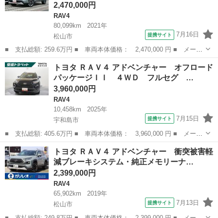
2,470,000円
RAV4
80,099km
2021年
7月16日
提携サイト
松山市
■ 支払総額: 259.6万円 ■ 車両本体価格： 2,470,000 円 ■ メーカ
ー名： トヨタ ■ 車種名： ＲＡＶ４ ■ グレード名： アドベン
愛媛
松山市
RAV4
トヨタ ＲＡＶ４ アドベンチャー オフロード
チャー 革シート ４ＷＤ フルセグ メモリーナビ ＤＶＤ再生
パッケージＩＩ ４ＷＤ フルセグ …
ミュージ...
3,960,000円
RAV4
10,458km
2025年
7月15日
提携サイト
宇和島市
■ 支払総額: 405.6万円 ■ 車両本体価格： 3,960,000 円 ■ メーカ
ー名： トヨタ ■ 車種名： ＲＡＶ４ ■ グレード名： アドベン
愛媛
宇和島市
RAV4
トヨタ ＲＡＶ４ アドベンチャー 衝突被害軽
チャー オフロードパッケージＩＩ ４ＷＤ フルセグ メモリーナ
減ブレーキシステム・純正メモリーナ…
ビ バッ...
2,399,000円
RAV4
65,902km
2019年
7月13日
提携サイト
松山市
■ 支払総額: 249.8万円 ■ 車両本体価格： 2,399,000 円 ■ メーカ