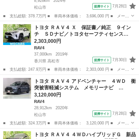
8,928km
2024年
7月28日
提携サイト
松山市
■ 支払総額: 378.7万円 ■ 車両本体価格： 3,696,000 円 ■ メーカ
ー名： トヨタ ■ 車種名： ＲＡＶ４ ■ グレード名： Ｇ Ｚパ
愛媛
松山市
RAV4
トヨタ ＲＡＶ４ Ｘ 保証書／純正 ９イン
ッケージ ４ＷＤ フルセグ メモリーナビ バックカメラ 衝突被
チ ＳＤナビ／トヨタセーフティセンス…
害軽減シ...
2,303,000円
RAV4
37,000km
2019年
7月30日
提携サイト
香川県 高松市
■ 支払総額: 247.9万円 ■ 車両本体価格： 2,303,000 円 ■ メーカ
ー名： トヨタ ■ 車種名： ＲＡＶ４ ■ グレード名： Ｘ 保証
香川
高松市
RAV4
トヨタ ＲＡＶ４ アドベンチャー ４ＷＤ 衝
書／純正 ９インチ ＳＤナビ／トヨタセーフティセンス／車線逸脱
突被害軽減システム メモリーナビ …
防止支援...
3,120,000円
RAV4
28,912km
2020年
7月28日
提携サイト
松山市
■ 支払総額: 324.3万円 ■ 車両本体価格： 3,120,000 円 ■ メーカ
ー名： トヨタ ■ 車種名： ＲＡＶ４ ■ グレード名： アドベン
愛媛
松山市
RAV4
トヨタ ＲＡＶ４ ４ＷＤハイブリッドＧ 新品
チャー ４ＷＤ 衝突被害軽減システム メモリーナビ バックカメ