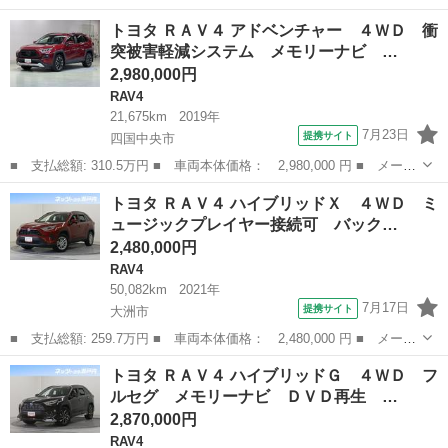
ー名： トヨタ ■ 車種名： ＲＡＶ４ ■ グレード名： ハイブリ
愛媛
今治市
RAV4
トヨタ ＲＡＶ４ アドベンチャー ４ＷＤ 衝
ッドＧ ４ＷＤ 衝突被害軽減システム メモリーナビ バックカメ
突被害軽減システム メモリーナビ …
ラ フル...
2,980,000円
RAV4
21,675km
2019年
7月23日
提携サイト
四国中央市
■ 支払総額: 310.5万円 ■ 車両本体価格： 2,980,000 円 ■ メーカ
ー名： トヨタ ■ 車種名： ＲＡＶ４ ■ グレード名： アドベン
愛媛
四国中央市
RAV4
トヨタ ＲＡＶ４ ハイブリッドＸ ４ＷＤ ミ
チャー ４ＷＤ 衝突被害軽減システム メモリーナビ バックカメ
ュージックプレイヤー接続可 バック…
ラ ワン...
2,480,000円
RAV4
50,082km
2021年
7月17日
提携サイト
大洲市
■ 支払総額: 259.7万円 ■ 車両本体価格： 2,480,000 円 ■ メーカ
ー名： トヨタ ■ 車種名： ＲＡＶ４ ■ グレード名： ハイブリ
愛媛
大洲市
RAV4
トヨタ ＲＡＶ４ ハイブリッドＧ ４ＷＤ フ
ッドＸ ４ＷＤ ミュージックプレイヤー接続可 バックカメラ 衝
ルセグ メモリーナビ ＤＶＤ再生 …
突被害軽...
2,870,000円
RAV4