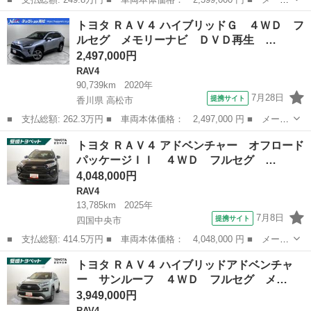
ー名： トヨタ ■ 車種名： ＲＡＶ４ ■ グレード名： アドベン
愛媛
松山市
RAV4
トヨタ ＲＡＶ４ ハイブリッドＧ ４ＷＤ フ
チャー 衝突被害軽減ブレーキシステム・純正メモリーナビ／フルセ
ルセグ メモリーナビ ＤＶＤ再生 …
グＴＶ・...
2,497,000円
RAV4
90,739km
2020年
7月28日
提携サイト
香川県 高松市
■ 支払総額: 262.3万円 ■ 車両本体価格： 2,497,000 円 ■ メーカ
ー名： トヨタ ■ 車種名： ＲＡＶ４ ■ グレード名： ハイブリ
香川
高松市
RAV4
トヨタ ＲＡＶ４ アドベンチャー オフロード
ッドＧ ４ＷＤ フルセグ メモリーナビ ＤＶＤ再生 バックカメ
パッケージＩＩ ４ＷＤ フルセグ …
ラ 衝突...
4,048,000円
RAV4
13,785km
2025年
7月8日
提携サイト
四国中央市
■ 支払総額: 414.5万円 ■ 車両本体価格： 4,048,000 円 ■ メーカ
ー名： トヨタ ■ 車種名： ＲＡＶ４ ■ グレード名： アドベン
愛媛
四国中央市
RAV4
トヨタ ＲＡＶ４ ハイブリッドアドベンチャ
チャー オフロードパッケージＩＩ ４ＷＤ フルセグ メモリーナ
ー サンルーフ ４ＷＤ フルセグ メ…
ビ バッ...
3,949,000円
RAV4