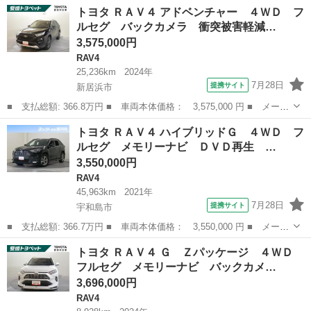
ー名： トヨタ ■ 車種名： ＲＡＶ４ ■ グレード名： ４ＷＤ
徳島
徳島市
RAV4
トヨタ ＲＡＶ４ アドベンチャー ４ＷＤ フ
Ｇ 新品タイヤ／保証書／純正 ９インチ ＳＤナビ／衝突安全装置
ルセグ バックカメラ 衝突被害軽減…
／シート...
3,575,000円
RAV4
25,236km
2024年
7月28日
提携サイト
新居浜市
■ 支払総額: 366.8万円 ■ 車両本体価格： 3,575,000 円 ■ メーカ
ー名： トヨタ ■ 車種名： ＲＡＶ４ ■ グレード名： アドベン
愛媛
新居浜市
RAV4
トヨタ ＲＡＶ４ ハイブリッドＧ ４ＷＤ フ
チャー ４ＷＤ フルセグ バックカメラ 衝突被害軽減システム
ルセグ メモリーナビ ＤＶＤ再生 …
ＥＴＣ ...
3,550,000円
RAV4
45,963km
2021年
7月28日
提携サイト
宇和島市
■ 支払総額: 366.7万円 ■ 車両本体価格： 3,550,000 円 ■ メーカ
ー名： トヨタ ■ 車種名： ＲＡＶ４ ■ グレード名： ハイブリ
愛媛
宇和島市
RAV4
トヨタ ＲＡＶ４ Ｇ Ｚパッケージ ４ＷＤ
ッドＧ ４ＷＤ フルセグ メモリーナビ ＤＶＤ再生 ミュージッ
フルセグ メモリーナビ バックカメ…
クプレイ...
3,696,000円
RAV4