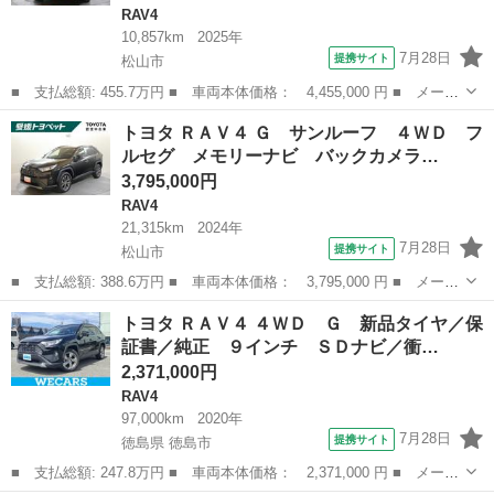
RAV4
10,857km
2025年
7月28日
提携サイト
松山市
■ 支払総額: 455.7万円 ■ 車両本体価格： 4,455,000 円 ■ メーカ
ー名： トヨタ ■ 車種名： ＲＡＶ４ ■ グレード名： ハイブリ
愛媛
松山市
RAV4
トヨタ ＲＡＶ４ Ｇ サンルーフ ４ＷＤ フ
ッドアドベンチャー ４ＷＤ フルセグ メモリーナビ バックカメ
ルセグ メモリーナビ バックカメラ…
ラ 衝突...
3,795,000円
RAV4
21,315km
2024年
7月28日
提携サイト
松山市
■ 支払総額: 388.6万円 ■ 車両本体価格： 3,795,000 円 ■ メーカ
ー名： トヨタ ■ 車種名： ＲＡＶ４ ■ グレード名： Ｇ サン
愛媛
松山市
RAV4
トヨタ ＲＡＶ４ ４ＷＤ Ｇ 新品タイヤ／保
ルーフ ４ＷＤ フルセグ メモリーナビ バックカメラ 衝突被害
証書／純正 ９インチ ＳＤナビ／衝…
軽減シス...
2,371,000円
RAV4
97,000km
2020年
7月28日
提携サイト
徳島県 徳島市
■ 支払総額: 247.8万円 ■ 車両本体価格： 2,371,000 円 ■ メーカ