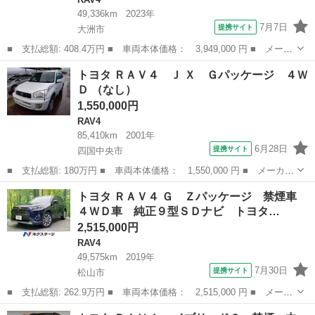
49,336km
2023年
7月7日
提携サイト
大洲市
■ 支払総額: 408.4万円 ■ 車両本体価格： 3,949,000 円 ■ メーカ
ー名： トヨタ ■ 車種名： ＲＡＶ４ ■ グレード名： ハイブリ
愛媛
大洲市
RAV4
トヨタ ＲＡＶ４ Ｊ Ｘ Ｇパッケージ ４Ｗ
ッドアドベンチャー サンルーフ ４ＷＤ フルセグ メモリーナ
Ｄ （なし）
ビ バック...
1,550,000円
RAV4
85,410km
2001年
6月28日
提携サイト
四国中央市
■ 支払総額: 180万円 ■ 車両本体価格： 1,550,000 円 ■ メーカー
名： トヨタ ■ 車種名： ＲＡＶ４ Ｊ ■ グレード名： Ｘ Ｇ
愛媛
四国中央市
RAV4
トヨタ ＲＡＶ４ Ｇ Ｚパッケージ 禁煙車
パッケージ ４ＷＤ ■ 排気量： 2000cc ■ ドア枚数： 5D ■...
４ＷＤ車 純正９型ＳＤナビ トヨタ…
2,515,000円
RAV4
49,575km
2019年
7月30日
提携サイト
松山市
■ 支払総額: 262.9万円 ■ 車両本体価格： 2,515,000 円 ■ メーカ
ー名： トヨタ ■ 車種名： ＲＡＶ４ ■ グレード名： Ｇ Ｚパ
愛媛
松山市
RAV4