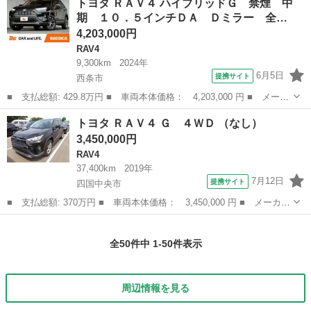
トヨタ ＲＡＶ４ ハイブリッドＧ 禁煙 中
ッケージ 禁煙車 ４ＷＤ車 純正９型ＳＤナビ トヨタセーフティ
期 １０．５インチＤＡ Ｄミラー 全…
センス ...
4,203,000円
RAV4
9,300km
2024年
6月5日
提携サイト
西条市
■ 支払総額: 429.8万円 ■ 車両本体価格： 4,203,000 円 ■ メーカ
ー名： トヨタ ■ 車種名： ＲＡＶ４ ■ グレード名： ハイブリ
愛媛
西条市
RAV4
トヨタ ＲＡＶ４ Ｇ ４ＷＤ （なし）
ッドＧ 禁煙 中期 １０．５インチＤＡ Ｄミラー 全方位 フル
3,450,000円
セグ Ｂ...
RAV4
37,400km
2019年
7月12日
提携サイト
四国中央市
■ 支払総額: 370万円 ■ 車両本体価格： 3,450,000 円 ■ メーカー
名： トヨタ ■ 車種名： ＲＡＶ４ ■ グレード名： Ｇ ４ＷＤ
愛媛
四国中央市
RAV4
■ 排気量： 2000cc ■ ドア枚数： 5D ■ ミッション： A...
全50件中 1-50件表示
周辺情報を見る