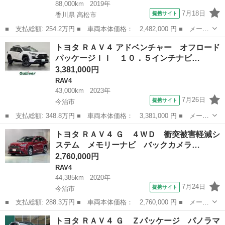
88,000km
2019年
7月18日
提携サイト
香川県 高松市
■ 支払総額: 254.2万円 ■ 車両本体価格： 2,482,000 円 ■ メーカ
ー名： トヨタ ■ 車種名： ＲＡＶ４ ■ グレード名： Ｇ Ｚパ
香川
高松市
RAV4
トヨタ ＲＡＶ４ アドベンチャー オフロード
ッケージ 禁煙車 純正ナビ バックカメラ ＥＴＣ 前ドラレコ
パッケージＩＩ １０．５インチナビ…
デジタル...
3,381,000円
RAV4
43,000km
2023年
7月26日
提携サイト
今治市
■ 支払総額: 348.8万円 ■ 車両本体価格： 3,381,000 円 ■ メーカ
ー名： トヨタ ■ 車種名： ＲＡＶ４ ■ グレード名： アドベン
愛媛
今治市
RAV4
トヨタ ＲＡＶ４ Ｇ ４ＷＤ 衝突被害軽減シ
チャー オフロードパッケージＩＩ １０．５インチナビ／パノラミ
ステム メモリーナビ バックカメラ…
ックビュ...
2,760,000円
RAV4
44,385km
2020年
7月24日
提携サイト
今治市
■ 支払総額: 288.3万円 ■ 車両本体価格： 2,760,000 円 ■ メーカ
ー名： トヨタ ■ 車種名： ＲＡＶ４ ■ グレード名： Ｇ ４Ｗ
愛媛
今治市
RAV4
トヨタ ＲＡＶ４ Ｇ Ｚパッケージ パノラマ
Ｄ 衝突被害軽減システム メモリーナビ バックカメラ フルセ