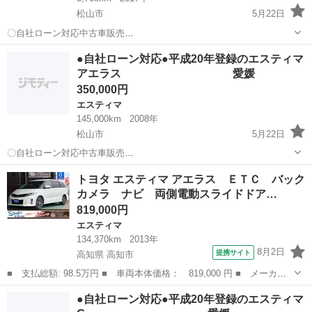
松山市
5月22日
〇自社ローン対応中古車販売
〇 ☆どなたでもロ
愛媛
松山市
エスティマ
車両
●自社ローン対応●平成20年登録のエスティマ
ーン対応可能☆ １、勤続年数の短い方や自営業の方
アエラス 愛媛
２、パートをされる主婦の方や派遣社員の方 ３、自己破産等...
350,000円
エスティマ
145,000km
2008年
松山市
5月22日
〇自社ローン対応中古車販売
〇 ☆どなたでも
愛媛
松山市
エスティマ
エスティマアエラス
トヨタ エスティマ アエラス ＥＴＣ バック
ローン対応可能☆ １、勤続年数の短い方や自営業の方
カメラ ナビ 両側電動スライドドア…
２、パートをされる主婦の方や派遣社員の方 ３、自己破産...
819,000円
エスティマ
134,370km
2013年
8月2日
提携サイト
高知県 高知市
■ 支払総額: 98.5万円 ■ 車両本体価格： 819,000 円 ■ メーカー
名： トヨタ ■ 車種名： エスティマ ■ グレード名： アエラ
高知
高知市
エスティマ
●自社ローン対応●平成20年登録のエスティマ
ス ＥＴＣ バックカメラ ナビ 両側電動スライドドア オートラ