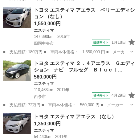
名： トヨタ ■ 車種名： エスティマＴ ■ グレード名： Ｇ ４
愛媛
四国中央市
エスティマ
トヨタ エスティマ アエラス ベリーエディシ
ＷＤ ■ 排気量： 2400cc ■ ドア枚数： 5D ■ ミッション：...
ョン （なし）
1,550,000円
エスティマ
147,890km
2016年
1月18日
提携サイト
四国中央市
■ 支払総額: 180万円 ■ 車両本体価格： 1,550,000 円 ■ メーカー
名： トヨタ ■ 車種名： エスティマ ■ グレード名： アエラ
愛媛
四国中央市
エスティマ
トヨタ エスティマ ２．４アエラス Ｇエディ
ス ベリーエディション ■ 排気量： 2400cc ■ ドア枚数： 5D ...
ション ナビ フルセグ Ｂｌｕｅｔ…
560,000円
エスティマ
110,463km
2011年
4月29日
提携サイト
西条市
■ 支払総額: 72万円 ■ 車両本体価格： 560,000 円 ■ メーカー
名： トヨタ ■ 車種名： エスティマ ■ グレード名： ２．４ア
愛媛
西条市
エスティマ
トヨタ エスティマ アエラス （なし）
エラス Ｇエディション ナビ フルセグ Ｂｌｕｅｔｏｏｔｈ バ
1,350,000円
ックカメラ 両側...
エスティマ
54,440km
2011年