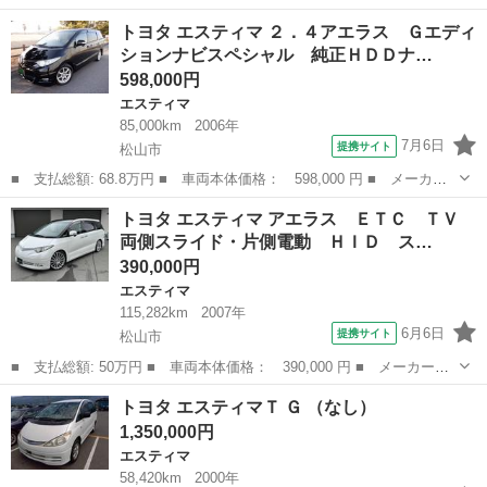
名： トヨタ ■ 車種名： エスティマＴ ■ グレード名： アエラ
愛媛
四国中央市
エスティマ
トヨタ エスティマ ２．４アエラス Ｇエディ
ス ■ 排気量： 3000cc ■ ドア枚数： 5D ■ ミッション： ...
ションナビスペシャル 純正ＨＤＤナ…
598,000円
エスティマ
85,000km
2006年
7月6日
提携サイト
松山市
■ 支払総額: 68.8万円 ■ 車両本体価格： 598,000 円 ■ メーカー
名： トヨタ ■ 車種名： エスティマ ■ グレード名： ２．４ア
愛媛
松山市
エスティマ
トヨタ エスティマ アエラス ＥＴＣ ＴＶ
エラス Ｇエディションナビスペシャル 純正ＨＤＤナビ／ＤＶＤ再
両側スライド・片側電動 ＨＩＤ ス…
生／フルセグ...
390,000円
エスティマ
115,282km
2007年
6月6日
提携サイト
松山市
■ 支払総額: 50万円 ■ 車両本体価格： 390,000 円 ■ メーカー
名： トヨタ ■ 車種名： エスティマ ■ グレード名： アエラ
愛媛
松山市
エスティマ
トヨタ エスティマＴ Ｇ （なし）
ス ＥＴＣ ＴＶ 両側スライド・片側電動 ＨＩＤ スマートキ
1,350,000円
ー 電動格納ミラー ...
エスティマ
58,420km
2000年