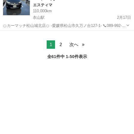
エスティマ
110,000km
衣山駅
2月17日
🍊カーマッチ松山城北店🍊 -愛媛県松山市久万ノ台127-1- 📞089-992-
9673 詳細が気になる方は是非お問い合わせください🥰 自社ローン・
愛媛
松山市
衣山駅
エスティマ
ローン
各種ローン お取り扱いしております🙆🏻‍♀️🙆🏻‍♀️
1
2
次へ
全61件中 1-50件表示