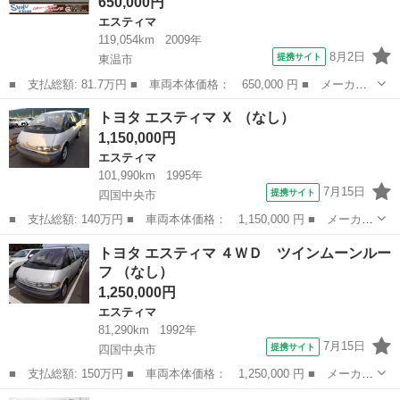
650,000円
エスティマ
119,054km
2009年
8月2日
提携サイト
東温市
■ 支払総額: 81.7万円 ■ 車両本体価格： 650,000 円 ■ メーカー
名： トヨタ ■ 車種名： エスティマ ■ グレード名： アエラ
愛媛
東温市
エスティマ
トヨタ エスティマ Ｘ （なし）
ス ＥＴＣ バックカメラ ナビ オートクルーズコントロール 両
1,150,000円
側電動スライド...
エスティマ
101,990km
1995年
7月15日
提携サイト
四国中央市
■ 支払総額: 140万円 ■ 車両本体価格： 1,150,000 円 ■ メーカー
名： トヨタ ■ 車種名： エスティマ ■ グレード名： Ｘ ■ 排
愛媛
四国中央市
エスティマ
トヨタ エスティマ ４ＷＤ ツインムーンルー
気量： 2400cc ■ ドア枚数： 4D ■ ミッション： AT ■...
フ （なし）
1,250,000円
エスティマ
81,290km
1992年
7月15日
提携サイト
四国中央市
■ 支払総額: 150万円 ■ 車両本体価格： 1,250,000 円 ■ メーカー
名： トヨタ ■ 車種名： エスティマ ■ グレード名： ４ＷＤ
愛媛
四国中央市
エスティマ