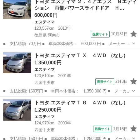
トヨタ エスティマ ２．４アエラス Ｇエディ
気量： 2400cc ■ ドア枚数： 4D ■ ミッション： AT ■...
ション 両側パワースライドドア Ｈ…
600,000円
エスティマ
123,557km
2010年
10月31日
提携サイト
徳島県 阿南市
■ 支払総額: 70万円 ■ 車両本体価格： 600,000 円 ■ メーカー
名： トヨタ ■ 車種名： エスティマ ■ グレード名： ２．４ア
徳島
阿南市
エスティマ
トヨタ エスティマＴ Ｘ ４ＷＤ （なし）
エラス Ｇエディション 両側パワースライドドア ＨＤＤナビ Ｔ
1,350,000円
Ｖ フリップダウ...
エスティマ
120,610km
2001年
2月3日
提携サイト
四国中央市
■ 支払総額: 160万円 ■ 車両本体価格： 1,350,000 円 ■ メーカー
名： トヨタ ■ 車種名： エスティマＴ ■ グレード名： Ｘ ４
愛媛
四国中央市
エスティマ
トヨタ エスティマＴ Ｇ ４ＷＤ （なし）
ＷＤ ■ 排気量： 2400cc ■ ドア枚数： 5D ■ ミッション：...
1,250,000円
エスティマ
124,970km
2000年
1月18日
提携サイト
四国中央市
■ 支払総額: 150万円 ■ 車両本体価格： 1,250,000 円 ■ メーカー