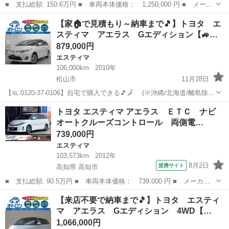
■ 支払総額: 150.6万円 ■ 車両本体価格： 1,250,000 円 ■ メーカ
ー名： トヨタ ■ 車種名： エスティマ ■ グレード名： ２．４
愛媛
今治市
エスティマ
【家🏠で見積もり～納車まで🎵】トヨタ エ
アエラス Ｇエディション ■ 排気量： 2400cc ■ ドア枚数： ...
スティマ アエラス Gエディション【🚙…
879,000円
エスティマ
106,000km
2010年
松山市
11月28日
【℡:0120-37-0106】自宅で購入できる🎵🗾 (※沖縄/北海道/離島除
く) 今回のお車の詳細はこちらから↓仮審査もできます◎
愛媛
松山市
エスティマ
オトロン
トヨタ エスティマ アエラス ＥＴＣ ナビ
https://www.otoron.jp/lists/detail?carn...
オートクルーズコントロール 両側電…
739,000円
エスティマ
103,573km
2012年
8月2日
提携サイト
高知県 高知市
■ 支払総額: 90.5万円 ■ 車両本体価格： 739,000 円 ■ メーカー
名： トヨタ ■ 車種名： エスティマ ■ グレード名： アエラ
高知
高知市
エスティマ
【来店不要で納車まで🎵】トヨタ エスティ
ス ＥＴＣ ナビ オートクルーズコントロール 両側電動スライド
マ アエラス Gエディション 4WD【…
ドア オートラ...
1,066,000円