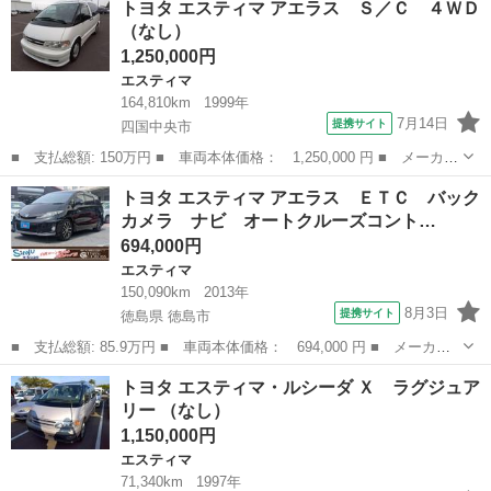
トヨタ エスティマ アエラス Ｓ／Ｃ ４ＷＤ
ツインムーンルーフ ■ 排気量： 2400cc ■ ドア枚数： 4D ■...
（なし）
1,250,000円
エスティマ
164,810km
1999年
7月14日
提携サイト
四国中央市
■ 支払総額: 150万円 ■ 車両本体価格： 1,250,000 円 ■ メーカー
名： トヨタ ■ 車種名： エスティマ ■ グレード名： アエラ
愛媛
四国中央市
エスティマ
トヨタ エスティマ アエラス ＥＴＣ バック
ス Ｓ／Ｃ ４ＷＤ ■ 排気量： 2400cc ■ ドア枚数： 4D ■ ...
カメラ ナビ オートクルーズコント…
694,000円
エスティマ
150,090km
2013年
8月3日
提携サイト
徳島県 徳島市
■ 支払総額: 85.9万円 ■ 車両本体価格： 694,000 円 ■ メーカー
名： トヨタ ■ 車種名： エスティマ ■ グレード名： アエラ
徳島
徳島市
エスティマ
トヨタ エスティマ・ルシーダ Ｘ ラグジュア
ス ＥＴＣ バックカメラ ナビ オートクルーズコントロール 両
リー （なし）
側電動スライド...
1,150,000円
エスティマ
71,340km
1997年