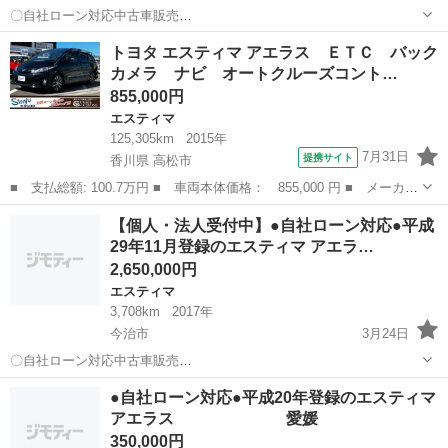
〇自社ローン対応中古車販売
〇 ☆どなたでもローン対応可
愛媛
今治市
エスティマ
車両
トヨタ エスティマ アエラス ＥＴＣ バック
能☆ １、勤続年数の短い方や自営業の方 ２、パート
カメラ ナビ オートクルーズコント…
をされる主婦の方や派遣社員の方 ３、自己破産等をされた方...
855,000円
エスティマ
125,305km
2015年
7月31日
提携サイト
香川県 高松市
■ 支払総額: 100.7万円 ■ 車両本体価格： 855,000 円 ■ メーカー
名： トヨタ ■ 車種名： エスティマ ■ グレード名： アエラ
香川
高松市
エスティマ
【個人・法人受付中】●自社ローン対応●平成
ス ＥＴＣ バックカメラ ナビ オートクルーズコントロール 両
29年11月登録のエスティマ アエラ…
側スライド・...
2,650,000円
エスティマ
3,708km
2017年
今治市
3月24日
〇自社ローン対応中古車販売
〇 ☆どなたでもローン対応
愛媛
今治市
エスティマ
車両
●自社ローン対応●平成20年登録のエスティマ
可能☆ １、勤続年数の短い方や自営業の方 ２、パー
アエラス 愛媛
トをされる主婦の方や派遣社員の方 ３、自己破産等をされた...
350,000円