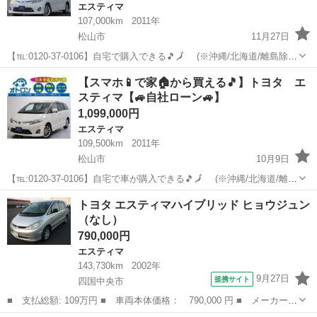
エスティマ
107,000km
2011年
松山市
11月27日
【℡:0120-37-0106】自宅で購入できる🎵🗾 (※沖縄/北海道/離島除
く) 今回のお車の詳細はこちらから↓仮審査もできます◎
愛媛
松山市
エスティマ
オトロン
【スマホ📱で家🏠から買える🎵】トヨタ エ
https://www.otoron.jp/lists/detail?carn...
スティマ【🚙自社ローン🚙】
1,099,000円
エスティマ
109,500km
2011年
松山市
10月9日
【℡:0120-37-0106】自宅で車が購入できる🎵🗾 (※沖縄/北海道/離島
除く) 今回のお車の詳細はこちらから↓仮審査も◎
愛媛
松山市
エスティマ
オトロン
トヨタ エスティマハイブリッド ヒョウジュン
https://www.otoron.jp/lists/detail?carno=...
（なし）
790,000円
エスティマ
143,730km
2002年
9月27日
提携サイト
四国中央市
■ 支払総額: 109万円 ■ 車両本体価格： 790,000 円 ■ メーカー
名： トヨタ ■ 車種名： エスティマハイブリッド ■ グレード