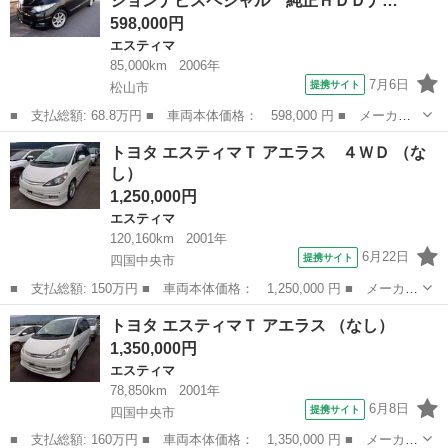
ションナビスペシャル 純正ＨＤＤナ…
ラ 禁煙車 レ...
598,000円
エスティマ
85,000km
2006年
7月6日
提携サイト
松山市
■ 支払総額: 68.8万円 ■ 車両本体価格： 598,000 円 ■ メーカー
名： トヨタ ■ 車種名： エスティマ ■ グレード名： ２．４ア
愛媛
松山市
エスティマ
トヨタ エスティマＴ アエラス ４ＷＤ （な
エラス Ｇエディションナビスペシャル 純正ＨＤＤナビ／ＤＶＤ再
し）
生／フルセグ...
1,250,000円
エスティマ
120,160km
2001年
6月22日
提携サイト
四国中央市
■ 支払総額: 150万円 ■ 車両本体価格： 1,250,000 円 ■ メーカー
名： トヨタ ■ 車種名： エスティマＴ ■ グレード名： アエラ
愛媛
四国中央市
エスティマ
トヨタ エスティマＴ アエラス （なし）
ス ４ＷＤ ■ 排気量： 2400cc ■ ドア枚数： 5D ■ ミッシ...
1,350,000円
エスティマ
78,850km
2001年
6月8日
提携サイト
四国中央市
■ 支払総額: 160万円 ■ 車両本体価格： 1,350,000 円 ■ メーカー