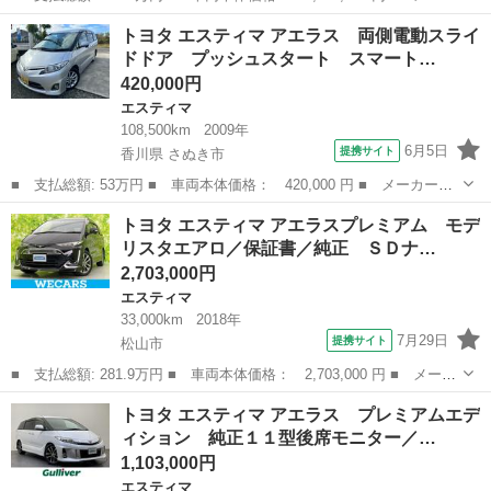
ー名： トヨタ ■ 車種名： エスティマ ■ グレード名： アエラ
愛媛
西条市
エスティマ
トヨタ エスティマ アエラス 両側電動スライ
ス 新品タイヤ／純正 ９インチ ＳＤナビ／両側電動スライドドア
ドドア プッシュスタート スマート…
／ヘッド...
420,000円
エスティマ
108,500km
2009年
6月5日
提携サイト
香川県 さぬき市
■ 支払総額: 53万円 ■ 車両本体価格： 420,000 円 ■ メーカー
名： トヨタ ■ 車種名： エスティマ ■ グレード名： アエラ
香川
さぬき市
エスティマ
トヨタ エスティマ アエラスプレミアム モデ
ス 両側電動スライドドア プッシュスタート スマートキー フル
リスタエアロ／保証書／純正 ＳＤナ…
セグテレビ ＥＴＣ...
2,703,000円
エスティマ
33,000km
2018年
7月29日
提携サイト
松山市
■ 支払総額: 281.9万円 ■ 車両本体価格： 2,703,000 円 ■ メーカ
ー名： トヨタ ■ 車種名： エスティマ ■ グレード名： アエラ
愛媛
松山市
エスティマ
トヨタ エスティマ アエラス プレミアムエデ
スプレミアム モデリスタエアロ／保証書／純正 ＳＤナビ／トヨタ
ィション 純正１１型後席モニター／…
セーフテ...
1,103,000円
エスティマ