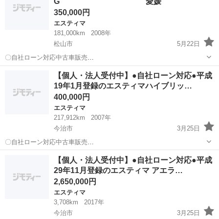
G 愛媛
イト スマート...
350,000円
エスティマ
181,000km
2008年
松山市
5月22日
〇自社ローン対応中古車販売
〇 ☆どなたでもロー
愛媛
松山市
エスティマ
車両
【個人・法人受付中】●自社ローン対応●平成
ン対応可能☆ １、勤続年数の短い方や自営業の方
19年1月登録のエスティマハイブリッ…
２、パートをされる主婦の方や派遣社員の方 ３、自己破産等を...
400,000円
エスティマ
217,912km
2007年
今治市
3月25日
〇自社ローン対応中古車販売
〇 ☆どなたでもローン
愛媛
今治市
エスティマ
車両
【個人・法人受付中】●自社ローン対応●平成
対応可能☆ １、勤続年数の短い方や自営業の方 ２、
29年11月登録のエスティマ アエラ…
パートをされる主婦の方や派遣社員の方 ３、自己破産等をさ...
2,650,000円
エスティマ
3,708km
2017年
今治市
3月25日