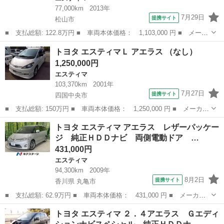
77,000km
2013年
7月29日
提携サイト
松山市
■ 支払総額: 122.8万円 ■ 車両本体価格： 1,103,000 円 ■ メーカ
ー名： トヨタ ■ 車種名： エスティマ ■ グレード名： アエラ
愛媛
松山市
エスティマ
トヨタ エスティマＬ アエラス （なし）
ス プレミアムエディション 純正１１型後席モニター／純正８型ナ
1,250,000円
ビ／Ｂｌ...
エスティマ
103,370km
2001年
7月27日
提携サイト
四国中央市
■ 支払総額: 150万円 ■ 車両本体価格： 1,250,000 円 ■ メーカー
名： トヨタ ■ 車種名： エスティマＬ ■ グレード名： アエラ
愛媛
四国中央市
エスティマ
トヨタ エスティマ アエラス レザーパッケー
ス ■ 排気量： 3000cc ■ ドア枚数： 5D ■ ミッション： ...
ジ 純正ＨＤＤナビ 両側電動ドア …
431,000円
エスティマ
94,300km
2009年
8月2日
提携サイト
香川県 丸亀市
■ 支払総額: 62.9万円 ■ 車両本体価格： 431,000 円 ■ メーカー
名： トヨタ ■ 車種名： エスティマ ■ グレード名： アエラ
香川
丸亀市
エスティマ
トヨタ エスティマ ２．４アエラス Ｇエディ
ス レザーパッケージ 純正ＨＤＤナビ 両側電動ドア バックカメ