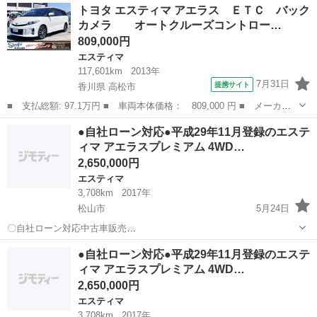
愛媛
四国中央市
エスティマ
トヨタ エスティマ アエラス ＥＴＣ バック
名： ヒョウジュン ■ 排気量： 2400cc ■ ドア枚数： 5D ■ ミ
カメラ オートクルーズコントロー…
ッ...
809,000円
エスティマ
117,601km
2013年
7月31日
提携サイト
香川県 高松市
■ 支払総額: 97.1万円 ■ 車両本体価格： 809,000 円 ■ メーカー
名： トヨタ ■ 車種名： エスティマ ■ グレード名： アエラ
香川
高松市
エスティマ
●自社ローン対応●平成29年11月登録のエステ
ス ＥＴＣ バックカメラ オートクルーズコントロール 両側電
ィマ アエラスプレミアム 4WD…
動スライドドア...
2,650,000円
エスティマ
3,708km
2017年
松山市
5月24日
〇自社ローン対応中古車販売
〇 ☆どなたでもロ
愛媛
松山市
エスティマ
車両
●自社ローン対応●平成29年11月登録のエステ
ーン対応可能☆ １、勤続年数の短い方や自営業の方
ィマ アエラスプレミアム 4WD…
２、パートをされる主婦の方や派遣社員の方 ３、自己破産等...
2,650,000円
エスティマ
3,708km
2017年