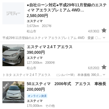
名： トヨタ ■ 車種名： エスティマ ■ グレード名： アエラ
愛媛
東温市
エスティマ
●自社ローン対応●平成29年11月登録のエステ
ス ＥＴＣ バックカメラ ナビ オートクルーズコントロール 両
ィマ アエラスプレミアム 4WD…
側電動スライ...
2,580,000円
エスティマ
3,672km
2017年
松山市
4月30日
平成29年11月登録のエスティマ アエラスプレミアム 4WD 愛媛 〇自
社ローン対応中古車販売〇 ☆どなたでもローン対応可能☆
愛媛
松山市
エスティマ
車両
エスティマ 2.4 T アエラス
１、勤続年数の短い方や自営業の方 ２、パートをされる主婦の
390,000円
方や派...
エスティマ
127,000km
2000年
松山市
6月20日
トヨタ エスティマ 2.4 T アエラス （シルバーM） 本体価格 390,000
円 年式(初度登録年):2000(H12) 走行距離:12.7万km 修復歴:なし リサイ
愛媛
松山市
エスティマ
法定
50エスティマ 2006年式 アエラス 車検長
クル料:リ済別 車検:2017(H29)...
200,000円
オンライン決済
エスティマ
170,000km
その他