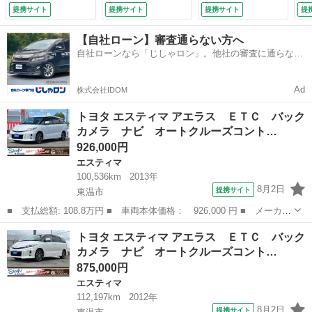
オートライト ＨＩ
オートライト ＨＩ
ＨＩＤ スマートキ
席
提携サイト
提携サイト
提携サイト
提
Ｄ スマートキー
Ｄ スマートキー
ー 電動格納ミラ
ー
電動格納ミラー 後
電動格納ミラー 後
ー ３列シート Ｃ
ー
【自社ローン】審査通らない方へ
席モニター ３列シ
席モニター オット
ＶＴ アルミホイー
Ｖ
自社ローンなら「じしゃロン」。他社の審査に通らなか
ート オットマン
マン ＣＶＴ アル
ル ミュージックプ
ル
った方も
ＣＶＴ （車検整備
ミホイール 盗難防
レイヤー接続可 １
ュ
付）
止システム （車検
００Ｖ電源 （車検
ー
Ad
株式会社IDOM
整備付）
整備付）
備
トヨタ エスティマ アエラス ＥＴＣ バック
カメラ ナビ オートクルーズコント…
926,000円
エスティマ
100,536km
2013年
8月2日
提携サイト
東温市
■ 支払総額: 108.8万円 ■ 車両本体価格： 926,000 円 ■ メーカー
名： トヨタ ■ 車種名： エスティマ ■ グレード名： アエラ
愛媛
東温市
エスティマ
トヨタ エスティマ アエラス ＥＴＣ バック
ス ＥＴＣ バックカメラ ナビ オートクルーズコントロール 両
カメラ ナビ オートクルーズコント…
側電動スライ...
875,000円
エスティマ
112,197km
2012年
8月2日
提携サイト