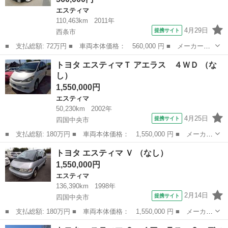
エスティマ
110,463km
2011年
4月29日
提携サイト
西条市
■ 支払総額: 72万円 ■ 車両本体価格： 560,000 円 ■ メーカー
名： トヨタ ■ 車種名： エスティマ ■ グレード名： ２．４ア
愛媛
西条市
エスティマ
トヨタ エスティマＴ アエラス ４ＷＤ （な
エラス Ｇエディション ナビ フルセグ Ｂｌｕｅｔｏｏｔｈ バ
し）
ックカメラ 両側...
1,550,000円
エスティマ
50,230km
2002年
4月25日
提携サイト
四国中央市
■ 支払総額: 180万円 ■ 車両本体価格： 1,550,000 円 ■ メーカー
名： トヨタ ■ 車種名： エスティマＴ ■ グレード名： アエラ
愛媛
四国中央市
エスティマ
トヨタ エスティマ Ｖ （なし）
ス ４ＷＤ ■ 排気量： 2400cc ■ ドア枚数： 5D ■ ミッシ...
1,550,000円
エスティマ
136,390km
1998年
2月14日
提携サイト
四国中央市
■ 支払総額: 180万円 ■ 車両本体価格： 1,550,000 円 ■ メーカー
名： トヨタ ■ 車種名： エスティマ ■ グレード名： Ｖ ■ 排
愛媛
四国中央市
エスティマ