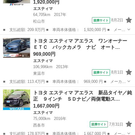
1,920,000円
エスティマ
64,705km
2017年
8月2日
提携サイト
松山市
■ 支払総額: 209.9万円 ■ 車両本体価格： 1,920,000 円 ■ メーカ
ー名： トヨタ ■ 車種名： エスティマ ■ グレード名： アエラ
愛媛
松山市
エスティマ
トヨタ エスティマ アエラス ワンオーナー
ス プレミアム セーフティサポート ＳＤナビ フリップダウンモ
ＥＴＣ バックカメラ ナビ オート…
ニター ...
969,000円
エスティマ
106,996km
2013年
8月1日
提携サイト
東温市
■ 支払総額: 113.4万円 ■ 車両本体価格： 969,000 円 ■ メーカー
名： トヨタ ■ 車種名： エスティマ ■ グレード名： アエラ
愛媛
東温市
エスティマ
トヨタ エスティマ アエラス 新品タイヤ／純
ス ワンオーナー ＥＴＣ バックカメラ ナビ オートクルーズコ
正 ９インチ ＳＤナビ／両側電動ス…
ントロール ...
1,667,000円
エスティマ
75,000km
2016年
7月31日
提携サイト
西条市
■ 支払総額: 178.9万円 ■ 車両本体価格： 1,667,000 円 ■ メーカ