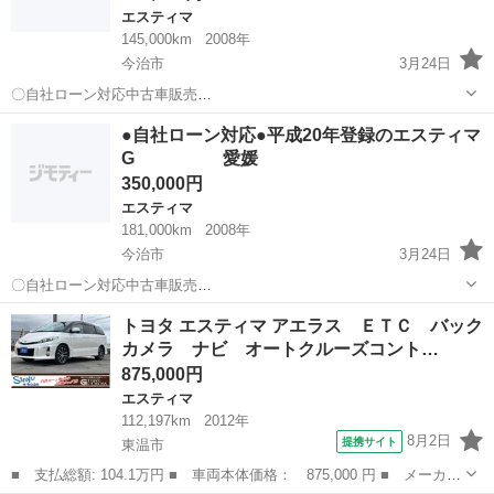
エスティマ
145,000km
2008年
今治市
3月24日
〇自社ローン対応中古車販売
〇 ☆どなたでもロー
愛媛
今治市
エスティマ
エスティマアエラス
●自社ローン対応●平成20年登録のエスティマ
ン対応可能☆ １、勤続年数の短い方や自営業の方
G 愛媛
２、パートをされる主婦の方や派遣社員の方 ３、自己破産等を...
350,000円
エスティマ
181,000km
2008年
今治市
3月24日
〇自社ローン対応中古車販売
〇 ☆どなたでもローン対応
愛媛
今治市
エスティマ
車両
トヨタ エスティマ アエラス ＥＴＣ バック
可能☆ １、勤続年数の短い方や自営業の方 ２、パー
カメラ ナビ オートクルーズコント…
トをされる主婦の方や派遣社員の方 ３、自己破産等をされた...
875,000円
エスティマ
112,197km
2012年
8月2日
提携サイト
東温市
■ 支払総額: 104.1万円 ■ 車両本体価格： 875,000 円 ■ メーカー