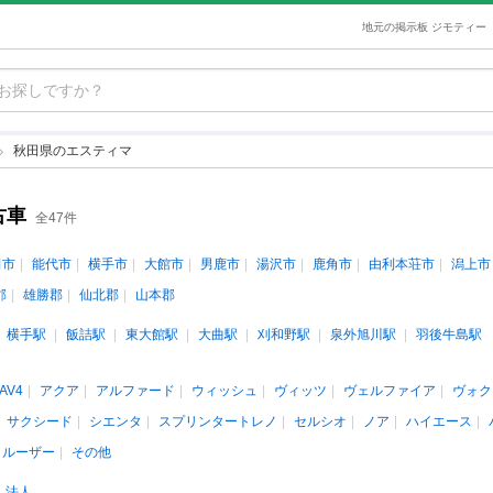
地元の掲示板 ジモティー
秋田県のエスティマ
古車
全47件
田市
能代市
横手市
大館市
男鹿市
湯沢市
鹿角市
由利本荘市
潟上市
郡
雄勝郡
仙北郡
山本郡
横手駅
飯詰駅
東大館駅
大曲駅
刈和野駅
泉外旭川駅
羽後牛島駅
AV4
アクア
アルファード
ウィッシュ
ヴィッツ
ヴェルファイア
ヴォク
サクシード
シエンタ
スプリンタートレノ
セルシオ
ノア
ハイエース
クルーザー
その他
法人