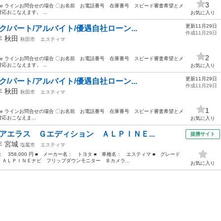
3
7xbnbe ラインお問合せの場合 〇お名前 お電話番号 在庫番号 スピード審査希望とメ
おこなえます。 ...
お気に入り
更新11月29日
/パート/アルバイト/優遇自社ローン...
作成11月29日
0年
秋田
秋田市
エスティマ
2
7xbnbe ラインお問合せの場合 〇お名前 お電話番号 在庫番号 スピード審査希望とメ
おこなえます。 ...
お気に入り
更新11月29日
/パート/アルバイト/優遇自社ローン...
作成11月29日
2年
秋田
秋田市
エスティマ
1
7xbnbe ラインお問合せの場合 〇お名前 お電話番号 在庫番号 スピード審査希望とメ
おこなえま...
お気に入り
アエラス Ｇエディション ＡＬＰＩＮＥ...
提携サイト
0年
宮城
塩竈市
エスティマ
格： 358,000 円 ■ メーカー名： トヨタ ■ 車種名： エスティマ ■ グレード
ＡＬＰＩＮＥナビ フリップダウンモニター Ｂカメラ...
お気に入り