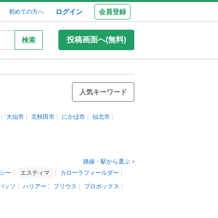
ログイン
会員登録
初めての方へ
投稿画面へ(無料)
検索
人気キーワード
大仙市
北秋田市
にかほ市
仙北市
路線・駅から選ぶ
シー
エスティマ
カローラフィールダー
パッソ
ハリアー
プリウス
プロボックス