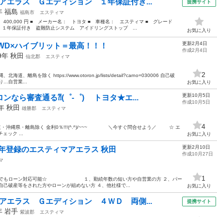
アエラス Ｇエディション １年保証付き...
提携サイト
9年
福島
福島市
エスティマ
 400,000 円 ■ メーカー名： トヨタ ■ 車種名： エスティマ ■ グレード
１年保証付き 盗難防止システム アイドリングストップ ...
お気に入り
更新2月4日
4WD×ハイブリット＝最高！！！
作成2月4日
09年
秋田
仙北郡
エスティマ
2
除く https://www.otoron.jp/lists/detail?carno=030006 自己破
…自営業...
お気に入り
更新10月5日
ンなら審査通る⁈(゜-゜) トヨタ★エ...
作成10月5日
9年
秋田
雄勝郡
エスティマ
4
・沖縄県・離島除く 金利0％!!!(^.^)/~~~ ＼今すぐ問合せよう／ ☆ エ
ク ...
お気に入り
更新2月10日
5年登録のエスティマアエラス 秋田
作成10月27日
マ
1
どなたでもローン対応可能☆ １、勤続年数の短い方や自営業の方 ２、パー
己破産等をされた方やローンが組めない方 ４、他社様で...
お気に入り
アエラス Ｇエディション ４ＷＤ 両側...
提携サイト
7年
岩手
紫波郡
エスティマ