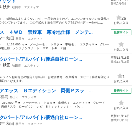
ブリッド
作成5月6日
7年
秋田
秋田市
エスティマ
26
です。 状態はあまりよくないです、一応走れますけど、エンジンオイル内の金属音ぶ
クランプ付いてます。 この年式のトヨタ特有のクリア剥げがボディー全体に...
お気に入り
ス ４ＷＤ 禁煙車 寒冷地仕様 メンテ...
提携サイト
15年
秋田
秋田市
エスティマ
格： 1,138,000 円 ■ メーカー名： トヨタ ■ 車種名： エスティマ ■ グレー
地仕様 メンテナンスノート スマートキー２個 ...
お気に入り
更新12月18日
/パート/アルバイト/優遇自社ローン...
作成12月18日
2年
秋田
秋田市
エスティマ
1
7xbnbe ラインお問合せの場合 〇お名前 お電話番号 在庫番号 スピード審査希望とメ
おこなえます。 ...
お気に入り
アエラス Ｇエディション 両側Ｐスラ ...
提携サイト
年
福島
郡山市
エスティマ
 350,000 円 ■ メーカー名： トヨタ ■ 車種名： エスティマ ■ グレード
両側Ｐスラ ローダウン ナビ Ｂｌｕｅｔｏｏｔｈ バッ...
お気に入り
更新12月14日
/パート/アルバイト/優遇自社ローン...
作成12月13日
13年
秋田
秋田市
エスティマ