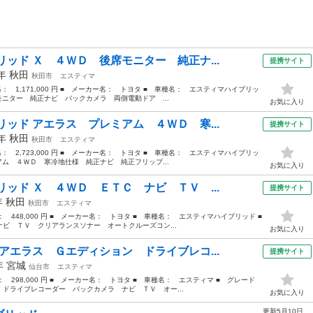
ッド Ｘ ４ＷＤ 後席モニター 純正ナ...
提携サイト
9年
秋田
秋田市
エスティマ
価格： 1,171,000 円 ■ メーカー名： トヨタ ■ 車種名： エスティマハイブリッ
モニター 純正ナビ バックカメラ 両側電動ドア ...
お気に入り
ッド アエラス プレミアム ４ＷＤ 寒...
提携サイト
7年
秋田
秋田市
エスティマ
価格： 2,723,000 円 ■ メーカー名： トヨタ ■ 車種名： エスティマハイブリッ
アム ４ＷＤ 寒冷地仕様 純正ナビ 純正フリップ...
お気に入り
ッド Ｘ ４ＷＤ ＥＴＣ ナビ ＴＶ ...
提携サイト
年
秋田
秋田市
エスティマ
格： 448,000 円 ■ メーカー名： トヨタ ■ 車種名： エスティマハイブリッド ■
 ＴＶ クリアランスソナー オートクルーズコン...
お気に入り
アエラス Ｇエディション ドライブレコ...
提携サイト
2年
宮城
仙台市
エスティマ
格： 298,000 円 ■ メーカー名： トヨタ ■ 車種名： エスティマ ■ グレード
ドライブレコーダー バックカメラ ナビ ＴＶ オー...
お気に入り
更新5月10日