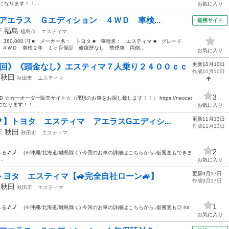
能になります！！...
お気に入り
アエラス Ｇエディション ４ＷＤ 車検...
提携サイト
年
福島
福島市
エスティマ
 380,000 円 ■ メーカー名： トヨタ ■ 車種名： エスティマ ■ グレード
４ＷＤ 車検２年 １ヶ月保証 修復歴なし 禁煙車 両側...
お気に入り
更新10月10日
０回》《頭金なし》エスティマ７人乗り２４００ｃｃ
作成10月10日
年
秋田
秋田市
エスティマ
3
D ☆カーオーダー販売サイト☆（理想のお車をお探し致します！！） https://neocar
になります！！ ...
お気に入り
更新11月13日
】トヨタ エスティマ アエラスGエディシ...
作成11月13日
0年
秋田
秋田市
エスティマ
2
入できる🎵🗾 (※沖縄/北海道/離島除く) 今回のお車の詳細はこちらから↓仮審査もできま
..
お気に入り
更新9月17日
トヨタ エスティマ【🚙完全自社ローン🚙】
作成9月17日
年
秋田
秋田市
エスティマ
1
できる🎵🗾 (※沖縄/北海道/離島除く) 今回のお車の詳細はこちらから↓仮審査も◎ htt
お気に入り