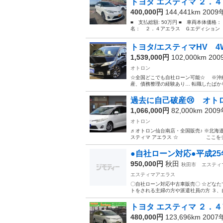
トヨタ エスティマ ２．４
400,000円
144,441km 200
■ 支払総額: 50万円 ■ 車両本体価格：
名： ２．４アエラス Ｇエディション 
トヨタ/エスティマHV 
1,539,000円
102,000km 20
オトロン
☆全国どこでも自社ローン可能☆ ※沖縄、北海道、離島を
産、債務整理の経験あり… 転職したばかり
過去に自己破産😢 オトロ
1,066,000円
82,000km 200
オトロン
♬オトロン仙台南店・全国販売♪ ※北海道
スティマ アエラス ☆ ここをチェッ
●自社ローン対応●平成2
950,000円
秋田
秋田市
エスティ
エスティマアエラス
〇自社ローン対応中古車販売〇 ☆
トをされる主婦の方や派遣社員の方 ３、自
トヨタ エスティマ ２．４
480,000円
123,696km 200