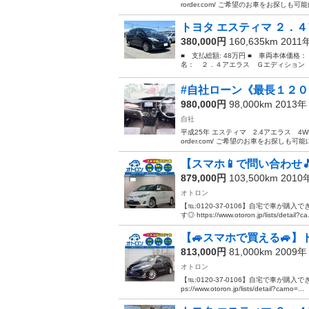
rorder.com/ ご希望のお車をお探しも可
トヨタ エスティマ ２．４
380,000円
160,635km 2011
■ 支払総額: 48万円 ■ 車両本体価格：
名： ２．４アエラス Ｇエディション 
#自社ローン《最長１２
980,000円
98,000km 2013
自社
平成25年 エスティマ 2.4アエラス 4W
order.com/ ご希望のお車をお探しも可能
【スマホ📱で問い合わせ
879,000円
103,500km 201
オトロン
【℡:0120-37-0106】自宅で車が購
す◎ https://www.otoron.jp/lists/detail?ca.
【🚙スマホで買える🚙】
813,000円
81,000km 2009
オトロン
【℡:0120-37-0106】自宅で車が購入
ps://www.otoron.jp/lists/detail?carno=...