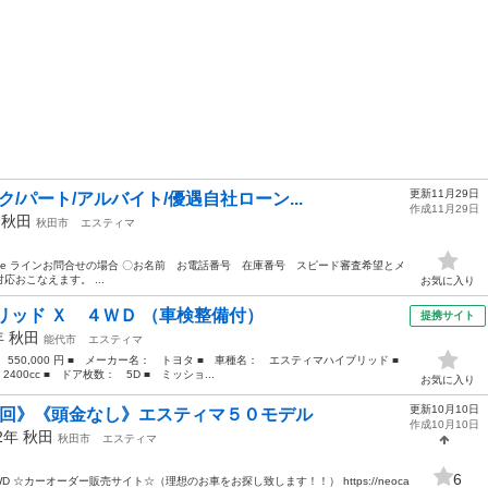
更新11月29日
/パート/アルバイト/優遇自社ローン...
作成11月29日
年
秋田
秋田市
エスティマ
7xbnbe ラインお問合せの場合 〇お名前 お電話番号 在庫番号 スピード審査希望とメ
おこなえます。 ...
お気に入り
リッド Ｘ ４ＷＤ （車検整備付）
提携サイト
年
秋田
能代市
エスティマ
： 550,000 円 ■ メーカー名： トヨタ ■ 車種名： エスティマハイブリッド ■
00cc ■ ドア枚数： 5D ■ ミッショ...
お気に入り
更新10月10日
０回》《頭金なし》エスティマ５０モデル
作成10月10日
12年
秋田
秋田市
エスティマ
6
WD ☆カーオーダー販売サイト☆（理想のお車をお探し致します！！） https://neoca