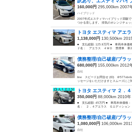
訳あり、エスティマハイ
160,000円
295,000km 200
ハイブリッド
2007年式エスティマハイブリッド四駆
つかる音します。 排気のオレンジチェッ
トヨタ エスティマ アエラ
1,138,000円
130,500km 20
■ 支払総額: 125.9万円 ■ 車両本体価
ド名： アエラス ４ＷＤ 禁煙車 寒冷
債務整理/自己破産/ブラック
680,000円
155,000km 201
自社
line スピードお問合せ (ID) ＠57
ッセージをいただけますとスムーズにご対応
トヨタ エスティマ ２．４
350,000円
88,000km 2010
■ 支払総額: 45万円 ■ 車両本体価格：
名： ２．４アエラス Ｇエディション 
債務整理/自己破産/ブラック
1,080,000円
106,000km 20
自社