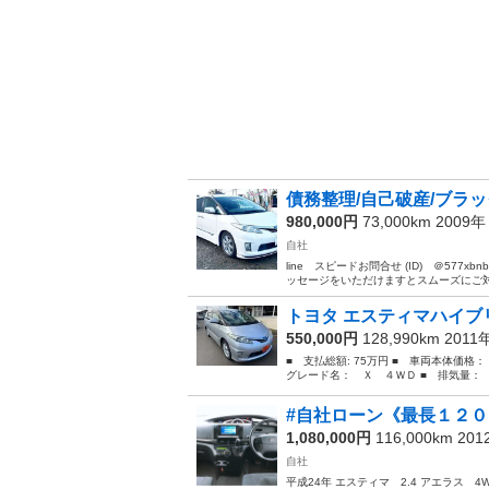
債務整理/自己破産/ブラック
980,000円
73,000km 2009
自社
line スピードお問合せ (ID) ＠57
ッセージをいただけますとスムーズにご対応
トヨタ エスティマハイブ
550,000円
128,990km 2011
■ 支払総額: 75万円 ■ 車両本体価格
グレード名： Ｘ ４ＷＤ ■ 排気量： 24
#自社ローン《最長１２
1,080,000円
116,000km 20
自社
平成24年 エスティマ 2.4 アエラス 4