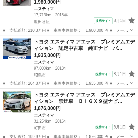
1,980,000円
エスティマ
17,713km
2018年
8月1日
提携サイト
世田谷区
■ 支払総額: 210.3万円 ■ 車両本体価格： 1,980,000 円 ■ メーカ
ー名： トヨタ ■ 車種名： エスティマ ■ グレード名： アエラ
東京
世田谷区
エスティマ
トヨタ エスティマ アエラス プレミアムエデ
ス プレミアム－Ｇ 衝突軽減 ナビ バックモニター スマートキ
ィション 認定中古車 純正ナビ バ…
ー ＬＥ...
1,935,000円
エスティマ
97,000km
2013年
8月1日
提携サイト
昭島市
■ 支払総額: 204.8万円 ■ 車両本体価格： 1,935,000 円 ■ メーカ
ー名： トヨタ ■ 車種名： エスティマ ■ グレード名： アエラ
東京
昭島市
エスティマ
トヨタ エスティマ アエラス プレミアムエデ
ス プレミアムエディション 認定中古車 純正ナビ バックカメ
ィション 禁煙車 ＢＩＧＸ９型ナビ…
ラ ＡＬＰ...
1,876,000円
エスティマ
31,254km
2016年
8月1日
提携サイト
町田市
■ 支払総額: 199.9万円 ■ 車両本体価格： 1,876,000 円 ■ メーカ