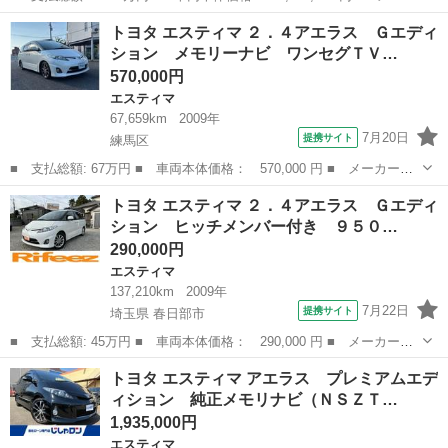
ー名： トヨタ ■ 車種名： エスティマ ■ グレード名： アエラ
東京
東久留米市
エスティマ
トヨタ エスティマ ２．４アエラス Ｇエディ
ス プレミアム 車両状態動画あり ワンオーナー 後席モニター
ション メモリーナビ ワンセグＴＶ…
クルーズ...
570,000円
エスティマ
67,659km
2009年
7月20日
提携サイト
練馬区
■ 支払総額: 67万円 ■ 車両本体価格： 570,000 円 ■ メーカー
名： トヨタ ■ 車種名： エスティマ ■ グレード名： ２．４ア
東京
練馬区
エスティマ
トヨタ エスティマ ２．４アエラス Ｇエディ
エラス Ｇエディション メモリーナビ ワンセグＴＶ バックカメ
ション ヒッチメンバー付き ９５０…
ラ ＥＴＣ 両側...
290,000円
エスティマ
137,210km
2009年
7月22日
提携サイト
埼玉県 春日部市
■ 支払総額: 45万円 ■ 車両本体価格： 290,000 円 ■ メーカー
名： トヨタ ■ 車種名： エスティマ ■ グレード名： ２．４ア
埼玉
春日部市
エスティマ
トヨタ エスティマ アエラス プレミアムエデ
エラス Ｇエディション ヒッチメンバー付き ９５０申請済み 両
ィション 純正メモリナビ（ＮＳＺＴ…
側電動スライドド...
1,935,000円
エスティマ