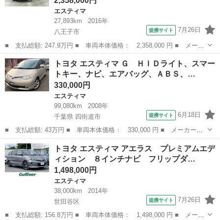
2,358,000円
エスティマ
27,893km
2016年
7月26日
提携サイト
八王子市
■ 支払総額: 247.9万円 ■ 車両本体価格： 2,358,000 円 ■ メーカ
ー名： トヨタ ■ 車種名： エスティマ ■ グレード名： アエラ
東京
八王子市
エスティマ
トヨタ エスティマ Ｇ ＨＩＤライト、スマー
スプレミアム 禁煙車 純正ナビ リアカメラ スマートキー パー
トキー、ナビ、エアバッグ、ＡＢＳ、…
キングセ...
330,000円
エスティマ
99,080km
2008年
6月18日
提携サイト
千葉県 四街道市
■ 支払総額: 43万円 ■ 車両本体価格： 330,000 円 ■ メーカー
名： トヨタ ■ 車種名： エスティマ ■ グレード名： Ｇ ＨＩ
千葉
四街道市
エスティマ
トヨタ エスティマ アエラス プレミアムエデ
Ｄライト、スマートキー、ナビ、エアバッグ、ＡＢＳ、パワステ、パ
ィション ８インチナビ フリップダ…
ワーウィンドウ、...
1,498,000円
エスティマ
38,000km
2014年
7月26日
提携サイト
世田谷区
■ 支払総額: 156.8万円 ■ 車両本体価格： 1,498,000 円 ■ メーカ