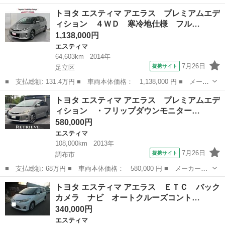
ー名： トヨタ ■ 車種名： エスティマ ■ グレード名： アエラ
東京
世田谷区
エスティマ
トヨタ エスティマ アエラス プレミアムエデ
ス プレミアムエディション ８インチナビ フリップダウン 両側
ィション ４ＷＤ 寒冷地仕様 フル…
Ｐスラ ...
1,138,000円
エスティマ
64,603km
2014年
7月26日
提携サイト
足立区
■ 支払総額: 131.4万円 ■ 車両本体価格： 1,138,000 円 ■ メーカ
ー名： トヨタ ■ 車種名： エスティマ ■ グレード名： アエラ
東京
足立区
エスティマ
トヨタ エスティマ アエラス プレミアムエデ
ス プレミアムエディション ４ＷＤ 寒冷地仕様 フルセグテレ
ィション ・フリップダウンモニター…
ビ キーレ...
580,000円
エスティマ
108,000km
2013年
7月26日
提携サイト
調布市
■ 支払総額: 68万円 ■ 車両本体価格： 580,000 円 ■ メーカー
名： トヨタ ■ 車種名： エスティマ ■ グレード名： アエラ
東京
調布市
エスティマ
トヨタ エスティマ アエラス ＥＴＣ バック
ス プレミアムエディション ・フリップダウンモニター・ドライブ
カメラ ナビ オートクルーズコント…
レコーダー・両側電...
340,000円
エスティマ