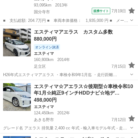
93,095km
2013年
7月19日
提携サイト
国分寺市
■ 支払総額: 204.7万円 ■ 車両本体価格： 1,935,000 円 ■ メーカ
ー名： トヨタ ■ 車種名： エスティマ ■ グレード名： アエラ
東京
国分寺市
エスティマ
エスティマアエラス カスタム多数
ス プレミアムエディション 純正メモリナビ（ＮＳＺＴ－Ｗ６２
880,000円
Ｇ） Ｂｌ...
オンライン決済
エスティマ
160,800km
2014年
足立区
7月15日
H26年式エスティマアエラス ・車検令和9年1月迄 ・走行距離
160,800km(使用中の為走行距離伸びます) ・前後M'Sスピードハーフエ
東京
足立区
エスティマ
エスティマアエラス
エスティマ☆アエラス☆後期型☆車検令和10
アロ、グリル ・シャレン20インチアルミホイール(いい感じにツラ出て
年1月☆純正9インチHDDナビ☆地デ…
ます！) ・メッ...
498,000円
エスティマ
124,450km
2012年
あきる野市
7月12日
グレード名 アエラス 排気量 2,400 cc 年式 - 輸入車モデル年式 - 走行
距離 124,450 km 走行距離の状態 実走行 色系統 シロ系 色の名称
東京
あきる野市
エスティマ
車両