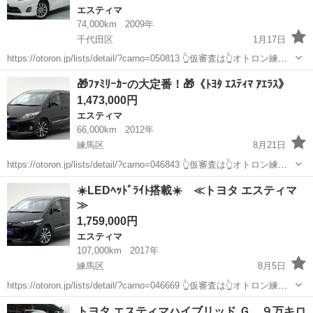
エスティマ
74,000km
2009年
千代田区
1月17日
https://otoron.jp/lists/detail/?carno=050813 👆仮審査は👆オトロン練馬
店へ✨👆🌠 車内広々で後席モニター付き！ファミリーカーとしておす
東京
千代田区
エスティマ
車両
🎁ﾌｧﾐﾘｰｶｰの大定番！🎁《ﾄﾖﾀ ｴｽﾃｨﾏ ｱｴﾗｽ》
すめの一台です！他にも様々な車両が入荷...
1,473,000円
エスティマ
66,000km
2012年
練馬区
8月21日
https://otoron.jp/lists/detail/?carno=046843 👆仮審査は👆オトロン練馬
店へ✨👆🌠 ✨毎日10件以上入庫中✨全店舗の在庫をご納車可能！！ 🔴
東京
練馬区
エスティマ
カー
☀️LEDﾍｯﾄﾞﾗｲﾄ搭載☀️ ≪トヨタ エスティマ
下取最低保証金額アップ中🎊🔴...
≫
1,759,000円
エスティマ
107,000km
2017年
練馬区
8月5日
https://otoron.jp/lists/detail/?carno=046669 👆仮審査は👆オトロン練馬
店へ✨👆🌠 ✨毎日10件以上入庫中✨全店舗の在庫をご納車可能！！ 🔴
東京
練馬区
エスティマ
ヘッドライト
トヨタ エスティマハイブリッド Ｇ ９万キロ