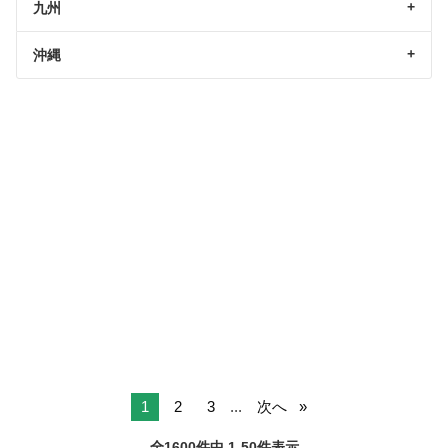
九州
沖縄
1
2
3
...
次へ
全1600件中 1-50件表示