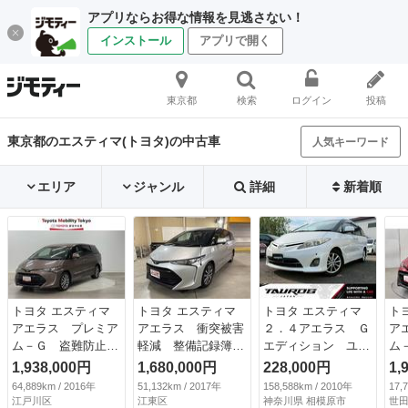
アプリならお得な情報を見逃さない！
インストール
アプリで開く
東京都
検索
ログイン
投稿
東京都のエスティマ(トヨタ)の中古車
人気キーワード
エリア
ジャンル
詳細
新着順
トヨタ エスティマ
トヨタ エスティマ
トヨタ エスティマ
ト
アエラス プレミア
アエラス 衝突被害
２．４アエラス Ｇ
ア
ム－Ｇ 盗難防止装
軽減 整備記録簿
エディション ユー
ム
置 衝突被害軽減シ
ナビＴＶ オートク
ザー買取車／アルパ
ナ
1,938,000円
1,680,000円
228,000円
1,
ステム ＡＢＳ Ｌ
ルーズ Ｒカメラ
インナビ／テレビ／
ー
64,889km / 2016年
51,132km / 2017年
158,588km / 2010年
17,
ＥＤヘッド パワー
ＥＳＣ エアバッ
バックカメラ／フリ
Ｌ
江戸川区
江東区
神奈川県 相模原市
世