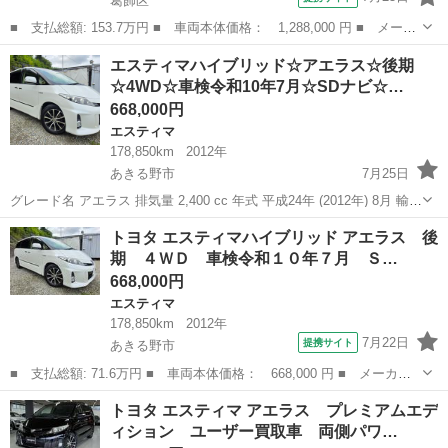
葛飾区
■ 支払総額: 153.7万円 ■ 車両本体価格： 1,288,000 円 ■ メーカ
ー名： トヨタ ■ 車種名： エスティマ ■ グレード名： アエラ
東京
葛飾区
エスティマ
エスティマハイブリッド☆アエラス☆後期
ス プレミアムエディション フリップＤモニタ１２セグＨＤＤナビ
☆4WD☆車検令和10年7月☆SDナビ☆…
Ｂカメラ...
668,000円
エスティマ
178,850km
2012年
あきる野市
7月25日
グレード名 アエラス 排気量 2,400 cc 年式 平成24年 (2012年) 8月 輸入
車モデル年式 - 走行距離 178,850 km 走行距離の状態 実走行 色系統 シ
東京
あきる野市
エスティマ
車両
トヨタ エスティマハイブリッド アエラス 後
ロ系 色の名称 0...
期 ４ＷＤ 車検令和１０年７月 Ｓ…
668,000円
エスティマ
178,850km
2012年
7月22日
提携サイト
あきる野市
■ 支払総額: 71.6万円 ■ 車両本体価格： 668,000 円 ■ メーカー
名： トヨタ ■ 車種名： エスティマハイブリッド ■ グレード
東京
あきる野市
エスティマ
トヨタ エスティマ アエラス プレミアムエデ
名： アエラス 後期 ４ＷＤ 車検令和１０年７月 ＳＤナビ Ｄ
ィション ユーザー買取車 両側パワ…
ＶＤ ＥＴＣ ...