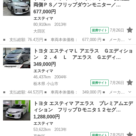
両側ＰＳ／フリップダウンモニター／…
ラ ＣＤ＆Ｄ...
677,000円
エスティマ
80,910km
2013年
7月26日
提携サイト
大田区
■ 支払総額: 76.4万円 ■ 車両本体価格： 677,000 円 ■ メーカー
名： トヨタ ■ 車種名： エスティマ ■ グレード名： アエラ
東京
大田区
エスティマ
トヨタ エスティマＬ アエラス Ｇエディショ
ス ／５０後期型／両側ＰＳ／フリップダウンモニター／ＥＴＣ／Ｂ
ン ２．４ Ｌ アエラス Ｇエディ…
カメラ ■ 排...
349,000円
エスティマ
46,437km
2004年
7月26日
提携サイト
栃木県 小山市
■ 支払総額: 44.5万円 ■ 車両本体価格： 349,000 円 ■ メーカー
名： トヨタ ■ 車種名： エスティマＬ ■ グレード名： アエラ
栃木
小山市
エスティマ
トヨタ エスティマ アエラス プレミアムエデ
ス Ｇエディション ２．４ Ｌ アエラス Ｇエディション 両側
ィション フリップＤモニタ１２セグ…
パワースライ...
1,288,000円
エスティマ
53,622km
2013年
7月25日
提携サイト