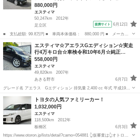
880,000円
エスティマ
50,247km
2012年
6月12日
提携サイト
足立区
■ 支払総額: 99.8万円 ■ 車両本体価格： 880,000 円 ■ メーカー
名： トヨタ ■ 車種名： エスティマ ■ グレード名： ２．４ア
東京
足立区
エスティマ
エスティマ☆アエラスGエディション☆実走
エラス Ｇエディション 両側スライドドア 純正ナビ バックモニ
行4万キロ台☆車検令和10年6月☆純正…
ター ■ 排...
558,000円
エスティマ
49,820km
2007年
あきる野市
6月7日
グレード名 アエラス Gエディション 排気量 2,400 cc 年式 平成19年
(2007年) 3月 輸入車モデル年式 - 走行距離 49,820 km 走行距離の状態
東京
あきる野市
エスティマ
トヨタの人気ファミリーカー！
実走行 色系統 クロ系 ...
1,032,000円
エスティマ
118,500km
2012年
板橋区
6月3日
https://www.otoron.jp/lists/detail?carno=054881 👆仮審査は👆オトロン