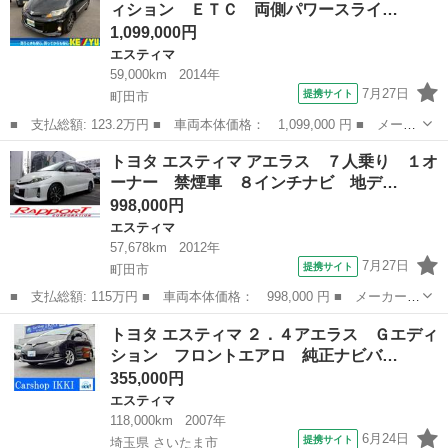
ィション ＥＴＣ 両側パワースライ…
ｔｈ バ...
1,099,000円
エスティマ
59,000km
2014年
7月27日
提携サイト
町田市
■ 支払総額: 123.2万円 ■ 車両本体価格： 1,099,000 円 ■ メーカ
ー名： トヨタ ■ 車種名： エスティマ ■ グレード名： アエラ
東京
町田市
エスティマ
トヨタ エスティマ アエラス ７人乗り １オ
ス プレミアムエディション ＥＴＣ 両側パワースライドドア 純
ーナー 禁煙車 ８インチナビ 地デ…
正ナビ ...
998,000円
エスティマ
57,678km
2012年
7月27日
提携サイト
町田市
■ 支払総額: 115万円 ■ 車両本体価格： 998,000 円 ■ メーカー
名： トヨタ ■ 車種名： エスティマ ■ グレード名： アエラ
東京
町田市
エスティマ
トヨタ エスティマ ２．４アエラス Ｇエディ
ス ７人乗り １オーナー 禁煙車 ８インチナビ 地デジ ＢＴ
ション フロントエアロ 純正ナビバ…
後席フリップダウ...
355,000円
エスティマ
118,000km
2007年
6月24日
提携サイト
埼玉県 さいたま市