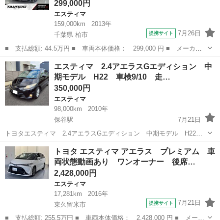
299,000円
エスティマ
159,000km
2013年
7月26日
提携サイト
千葉県 柏市
■ 支払総額: 44.5万円 ■ 車両本体価格： 299,000 円 ■ メーカー
名： トヨタ ■ 車種名： エスティマ ■ グレード名： アエラ
千葉
柏市
エスティマ
エスティマ 2.4アエラスGエディション 中
ス プレミアムエディション ユーザー買取車 両側パワースライド
期モデル H22 車検9/10 走…
ドア バックカ...
350,000円
エスティマ
98,000km
2010年
保谷駅
7月21日
トヨタエスティマ 2.4アエラスGエディション 中期モデル H22
車検9年10月 走行98,000ｋｍ 純正HDDナビ＆フリップダウンモニタ
東京
練馬区
保谷駅
エスティマ
エンジン
トヨタ エスティマ アエラス プレミアム 車
ー＆地デジＴＶ カラーバックカメラ ETC 両側パワースライドド
両状態動画あり ワンオーナー 後席…
ア 純正エアロ＆ル...
2,428,000円
エスティマ
17,281km
2016年
7月21日
提携サイト
東久留米市
■ 支払総額: 255.5万円 ■ 車両本体価格： 2,428,000 円 ■ メーカ