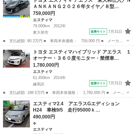
トヨタ エスティマ アエラス 東大和仕入／Ｎ
ス 後席フリップダウンモニター 純正８インチナビ ドライブレコ
ＡＮＫＡＮＧ２０２６年タイヤ／８型…
ーダー フルセ...
759,000円
エスティマ
79,000km
2012年
7月31日
提携サイト
東大和市
■ 支払総額: 90.3万円 ■ 車両本体価格： 759,000 円 ■ メーカー
名： トヨタ ■ 車種名： エスティマ ■ グレード名： アエラ
東京
東大和市
エスティマ
トヨタ エスティマハイブリッド アエラス １
ス 東大和仕入／ＮＡＮＫＡＮＧ２０２６年タイヤ／８型ナビ／後席
オーナー・３６０度モニター・禁煙車…
モニター／ＣＤ...
1,780,000円
エスティマ
61,450km
2014年
7月31日
提携サイト
練馬区
■ 支払総額: 188.5万円 ■ 車両本体価格： 1,780,000 円 ■ メーカ
ー名： トヨタ ■ 車種名： エスティマハイブリッド ■ グレード
東京
練馬区
エスティマ
エスティマ2.4 アエラスGエディション
名： アエラス １オーナー・３６０度モニター・禁煙車・後席モニ
H24 車検9/5 走行95000ｋ…
ター・両...
490,000円
エスティマ