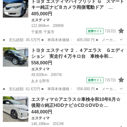
トヨタ エスティマハイブリッド Ｇ スマート
070 ホワイトパールクリスタル...
キー純正ナビＢカメラ両側電動ドア …
405,000円
エスティマ
122,960km
2008年
7月2日
提携サイト
千葉県 千葉市
■ 支払総額: 45.5万円 ■ 車両本体価格： 405,000 円 ■ メーカー
名： トヨタ ■ 車種名： エスティマハイブリッド ■ グレード
千葉
千葉市
エスティマ
トヨタ エスティマ ２．４アエラス Ｇエディ
名： Ｇ スマートキー純正ナビＢカメラ両側電動ドア ４ＷＤ Ｅ
ション 実走行４万キロ台 車検令和…
ＴＣ 全周囲カ...
558,000円
エスティマ
49,820km
2007年
7月7日
提携サイト
あきる野市
■ 支払総額: 61.6万円 ■ 車両本体価格： 558,000 円 ■ メーカー
名： トヨタ ■ 車種名： エスティマ ■ グレード名： ２．４ア
東京
あきる野市
エスティマ
エスティマ☆アエラス☆車検令和10年6月☆
エラス Ｇエディション 実走行４万キロ台 車検令和１０年７月
後期☆純正HDDナビ☆CD☆DVD☆…
純正ナビ Ｃ...
448,000円
エスティマ
146,190km
2013年