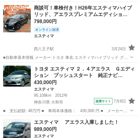
店へ✨👆🌠 ✨毎日10件以上入庫中✨全店舗の在庫をご納車可能！！ 🔴
東京
練馬区
エスティマ
電話番号
商談可！車検付き！H26年エスティマハイブ
下取最低保証金額アップ中🎊🔴...
リッド、アエラスプレミアムエディショ…
798,000円
オンライン決済
エスティマ
西八王子駅
3月24日
■自動車基本情報 メーカー:トヨタ 車名:エスティマハイブリッド グレ
ード:アエラスプレミアムエディション 排気量:2,360 cc 年式:平成26年
東京
八王子市
西八王子駅
エスティマ
エンジン
トヨタ エスティマ ２．４アエラス Ｇエディ
(2014年)8月 輸入車モデル年式: − 走行:164,061km(実走...
ション プッシュスタート 純正ナビ…
430,000円
エスティマ
95,108km
2012年
7月8日
提携サイト
神奈川県 大和市
■ 支払総額: 48万円 ■ 車両本体価格： 430,000 円 ■ メーカー
名： トヨタ ■ 車種名： エスティマ ■ グレード名： ２．４ア
神奈川
大和市
エスティマ
エスティマ アエラス入庫しました！
エラス Ｇエディション プッシュスタート 純正ナビ・ＴＶ バッ
989,000円
クカメラ ＥＴＣ...
エスティマ