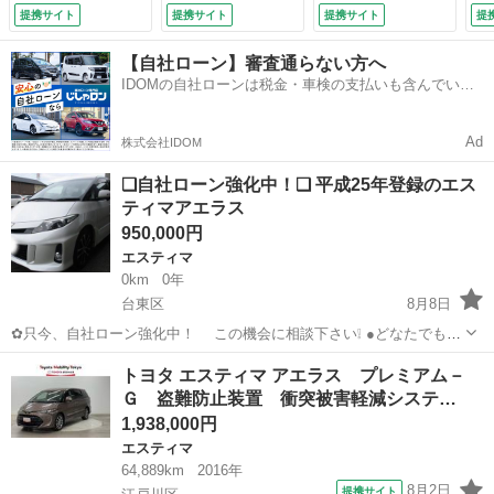
シート 地デジＴ
ク ＰＷ Ｄレコ
ップダウンモニター
Ｔ
提携サイト
提携サイト
提携サイト
提
Ｖ 両側パワースラ
地デジ ＷＡＣ イ
／クルーズコントロ
ビ
イドドア ＤＶＤ再
モビライザー Ｐ
ール／両側パワース
ズ
【自社ローン】審査通らない方へ
生 クルーズコント
Ｓ ＡＷ ダブルエ
ライドドア／オート
ワ
IDOMの自社ローンは税金・車検の支払いも含んでいる
ロール ナビ＆Ｔ
アバック ３列 Ａ
エアコン／プッシュ
ワ
ので毎月の支払額は一定
Ｖ ＥＴＣ ドライ
ＢＳ ＤＶＤ再生可
スタート／電動格納
エ
ブレコーダー ４Ｗ
能 ＡＵＸ （車検
ミラー （検9.4）
ワ
Ad
株式会社IDOM
Ｄ キーレス （検
整備付）
ホイ
9.8）
❑自社ローン強化中！❑ 平成25年登録のエス
ティマアエラス
950,000円
エスティマ
0km
0年
台東区
8月8日
✿只今、自社ローン強化中！ この機会に相談下さい❕ ●どなたでも自
社ローン対応可能です● ・勤続年数の短い方や自営業
東京
台東区
エスティマ
エスティマアエラス
トヨタ エスティマ アエラス プレミアム－
の方 ・パートやアルバイト勤務の主婦の方や派遣社員の方 ・自...
Ｇ 盗難防止装置 衝突被害軽減システ…
1,938,000円
エスティマ
64,889km
2016年
8月2日
提携サイト