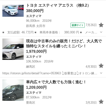
練馬店へ✨👆🌠 ✨毎日10件以上入庫中✨全店舗の在庫をご納車可能！！
東京
板橋区
エスティマ
カー
トヨタ エスティマ アエラス （検9.2）
🔴下取最低保証金額アップ...
380,000円
エスティマ
96,000km
2010年
7月26日
提携サイト
群馬県 太田市
■ 支払総額: 46.7万円 ■ 車両本体価格： 380,000 円 ■ メーカー
名： トヨタ ■ 車種名： エスティマ ■ グレード名： アエラス
群馬
太田市
エスティマ
現在は中古車のみの販売！だけど、大人気で
■ 排気量： 2400cc ■ ドア枚数： 5D ■ ミッション： CV...
独特なスタイルを纏ったミニバン！
1,979,000円
エスティマ
106,500km
2016年
練馬区
4月30日
https://otoron.jp/lists/detail/?carno=053963 👆仮審査は👆オトロン練馬
店へ✨👆🌠 現在は中古車のみの販売！トヨタ エスティマ。今でも人
東京
練馬区
エスティマ
ミニバン
車内広々で大人数でも力強く進む！
気で、使い勝手も扱いやすさもベリーグッ...
1,209,000円
エスティマ
87,500km
2012年
豊島区
3月20日