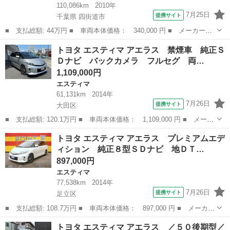
110,086km
2010年
7月25日
提携サイト
千葉県 四街道市
■ 支払総額: 44万円 ■ 車両本体価格： 340,000 円 ■ メーカー
名： トヨタ ■ 車種名： エスティマ ■ グレード名： アエラ
千葉
四街道市
エスティマ
トヨタ エスティマ アエラス 禁煙車 純正Ｓ
ス ＥＴＣ バックカメラ ナビ オートクルーズコントロール 両
Ｄナビ バックカメラ フルセグ 両…
側電動スライドドア...
1,109,000円
エスティマ
61,131km
2014年
7月26日
提携サイト
大田区
■ 支払総額: 120.1万円 ■ 車両本体価格： 1,109,000 円 ■ メーカ
ー名： トヨタ ■ 車種名： エスティマ ■ グレード名： アエラ
東京
大田区
エスティマ
トヨタ エスティマ アエラス プレミアムエデ
ス 禁煙車 純正ＳＤナビ バックカメラ フルセグ 両側パワース
ィション 純正８型ＳＤナビ 地ＤＴ…
ライドド...
897,000円
エスティマ
77,538km
2014年
7月26日
提携サイト
足立区
■ 支払総額: 108.7万円 ■ 車両本体価格： 897,000 円 ■ メーカー
名： トヨタ ■ 車種名： エスティマ ■ グレード名： アエラ
東京
足立区
エスティマ
トヨタ エスティマ アエラス ／５０後期型／
ス プレミアムエディション 純正８型ＳＤナビ 地ＤＴＶ Ｂカメ