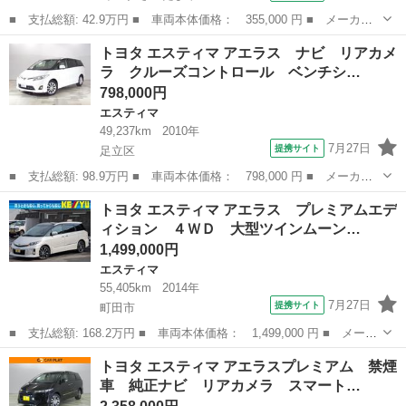
■ 支払総額: 42.9万円 ■ 車両本体価格： 355,000 円 ■ メーカー
名： トヨタ ■ 車種名： エスティマ ■ グレード名： ２．４ア
埼玉
さいたま市
エスティマ
トヨタ エスティマ アエラス ナビ リアカメ
エラス Ｇエディション フロントエアロ 純正ナビバックモニタ
ラ クルーズコントロール ベンチシ…
ー 地デジＴＶ...
798,000円
エスティマ
49,237km
2010年
7月27日
提携サイト
足立区
■ 支払総額: 98.9万円 ■ 車両本体価格： 798,000 円 ■ メーカー
名： トヨタ ■ 車種名： エスティマ ■ グレード名： アエラ
東京
足立区
エスティマ
トヨタ エスティマ アエラス プレミアムエデ
ス ナビ リアカメラ クルーズコントロール ベンチシート ドア
ィション ４ＷＤ 大型ツインムーン…
バイザー アル...
1,499,000円
エスティマ
55,405km
2014年
7月27日
提携サイト
町田市
■ 支払総額: 168.2万円 ■ 車両本体価格： 1,499,000 円 ■ メーカ
ー名： トヨタ ■ 車種名： エスティマ ■ グレード名： アエラ
東京
町田市
エスティマ
トヨタ エスティマ アエラスプレミアム 禁煙
ス プレミアムエディション ４ＷＤ 大型ツインムーンルーフ パ
車 純正ナビ リアカメラ スマート…
ノラミッ...