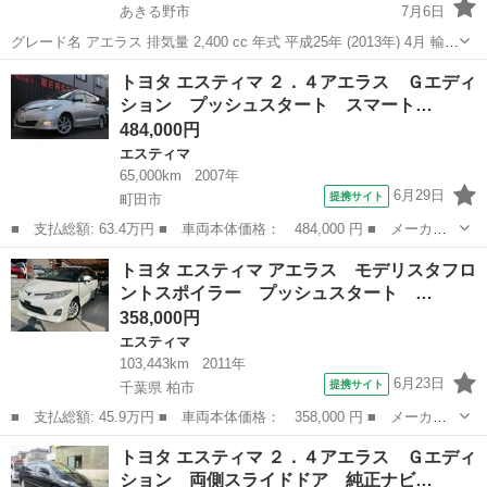
あきる野市
7月6日
グレード名 アエラス 排気量 2,400 cc 年式 平成25年 (2013年) 4月 輸入
車モデル年式 - 走行距離 146,190 km 走行距離の状態 実走行 色系統 シ
東京
あきる野市
エスティマ
車両
トヨタ エスティマ ２．４アエラス Ｇエディ
ロ系 色の名称 0...
ション プッシュスタート スマート…
484,000円
エスティマ
65,000km
2007年
6月29日
提携サイト
町田市
■ 支払総額: 63.4万円 ■ 車両本体価格： 484,000 円 ■ メーカー
名： トヨタ ■ 車種名： エスティマ ■ グレード名： ２．４ア
東京
町田市
エスティマ
トヨタ エスティマ アエラス モデリスタフロ
エラス Ｇエディション プッシュスタート スマートキー 両側電
ントスポイラー プッシュスタート …
動スライドド...
358,000円
エスティマ
103,443km
2011年
6月23日
提携サイト
千葉県 柏市
■ 支払総額: 45.9万円 ■ 車両本体価格： 358,000 円 ■ メーカー
名： トヨタ ■ 車種名： エスティマ ■ グレード名： アエラ
千葉
柏市
エスティマ
トヨタ エスティマ ２．４アエラス Ｇエディ
ス モデリスタフロントスポイラー プッシュスタート リアモニタ
ション 両側スライドドア 純正ナビ…
ー ＥＴＣ ■...