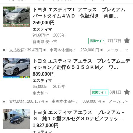
ー名： トヨタ ■ 車種名： エスティマ ■ グレード名： アエラ
東京
町田市
エスティマ
トヨタ エスティマＬ アエラス プレミアム
ス プレミアムエディション 禁煙車 ＢＩＧＸ９型ナビ バックカ
パートタイム４ＷＤ 保証付き 両側…
メラ 両...
259,000円
エスティマ
94,687km
2005年
7月27日
提携サイト
群馬県 安中市
■ 支払総額: 39.4万円 ■ 車両本体価格： 259,000 円 ■ メーカー
名： トヨタ ■ 車種名： エスティマＬ ■ グレード名： アエラ
群馬
安中市
エスティマ
トヨタ エスティマ アエラス プレミアムエデ
ス プレミアム パートタイム４ＷＤ 保証付き 両側電動スライド
ィション／走行６５３５３ＫＭ／ ワ…
ドア ■ 排...
889,000円
エスティマ
65,000km
2013年
8月1日
提携サイト
東大和市
■ 支払総額: 108.1万円 ■ 車両本体価格： 889,000 円 ■ メーカー
名： トヨタ ■ 車種名： エスティマ ■ グレード名： アエラ
東京
東大和市
エスティマ
トヨタ エスティマ アエラス プレミアム－
ス プレミアムエディション／走行６５３５３ＫＭ／ ワンオーナー
Ｇ 純１０型フルセグＳＤナビ／フリッ…
／ハーフレザ...
1,927,000円
エスティマ