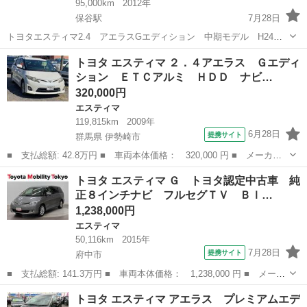
95,000km
2012年
保谷駅
7月28日
トヨタエスティマ2.4 アエラスGエディション 中期モデル H24
車検9年5月 走行95,000ｋｍ 社外HDDナビ＆フルセグＴＶ カラー
東京
練馬区
保谷駅
エスティマ
エンジン
トヨタ エスティマ ２．４アエラス Ｇエディ
バックカメラ ETC ダブルムーンルーフ 両側パワースライドド
ション ＥＴＣアルミ ＨＤＤ ナビ…
ア 純正エアロ＆ルーフ...
320,000円
エスティマ
119,815km
2009年
6月28日
提携サイト
群馬県 伊勢崎市
■ 支払総額: 42.8万円 ■ 車両本体価格： 320,000 円 ■ メーカー
名： トヨタ ■ 車種名： エスティマ ■ グレード名： ２．４ア
群馬
伊勢崎市
エスティマ
トヨタ エスティマ Ｇ トヨタ認定中古車 純
エラス Ｇエディション ＥＴＣアルミ ＨＤＤ ナビＴＶ バック
正８インチナビ フルセグＴＶ Ｂｌ…
カメラ ■ ...
1,238,000円
エスティマ
50,116km
2015年
7月28日
提携サイト
府中市
■ 支払総額: 141.3万円 ■ 車両本体価格： 1,238,000 円 ■ メーカ
ー名： トヨタ ■ 車種名： エスティマ ■ グレード名： Ｇ ト
東京
府中市
エスティマ
トヨタ エスティマ アエラス プレミアムエデ
ヨタ認定中古車 純正８インチナビ フルセグＴＶ Ｂｌｕｅｔｏｏ