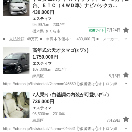
下取最低保証金額アップ中🎊🔴...
台、ＥＴＣ（４ＷＤ車）ナビバックカ…
430,000円
エスティマ
95,997km
2007年
7月24日
提携サイト
栃木県 さくら市
■ 支払総額: 48万円 ■ 車両本体価格： 430,000 円 ■ メーカー
名： トヨタ ■ 車種名： エスティマハイブリッド ■ グレード
栃木
さくら市
エスティマ
高年式の天才タマゴ(≧▽≦)
名： Ｇ ９万キロ台、ＥＴＣ（４ＷＤ車）ナビバックカメラＴＶ
1,759,000円
クリアランスソナー...
エスティマ
107,000km
2017年
練馬区
8月3日
https://otoron.jp/lists/detail/?carno=046669 👆仮審査は👆オトロン練馬
店へ✨👆🌠 ✨毎日10件以上入庫中✨全店舗の在庫をご納車可能！！ 🔴
東京
練馬区
エスティマ
電話番号
7人乗り♪白基調の内装が可愛い(*´з`)
下取最低保証金額アップ中🎊🔴...
736,000円
エスティマ
96,500km
2010年
練馬区
7月29日
https://otoron.jp/lists/detail/?carno=046531 👆仮審査は👆オトロン練馬