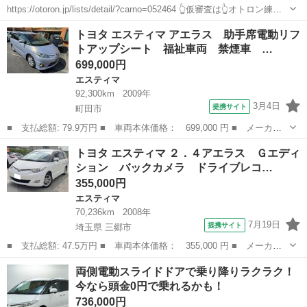
https://otoron.jp/lists/detail/?carno=052464 👆仮審査は👆オトロン練馬
店へ✨👆🌠 人でも物でも！両側電動スライドドアでファミリーカーと
東京
豊島区
エスティマ
車両
トヨタ エスティマ アエラス 助手席電動リフ
して最適！他にも様々な車両がドンドン入...
トアップシート 福祉車両 禁煙車 …
699,000円
エスティマ
92,300km
2009年
3月4日
提携サイト
町田市
■ 支払総額: 79.9万円 ■ 車両本体価格： 699,000 円 ■ メーカー
名： トヨタ ■ 車種名： エスティマ ■ グレード名： アエラ
東京
町田市
エスティマ
トヨタ エスティマ ２．４アエラス Ｇエディ
ス 助手席電動リフトアップシート 福祉車両 禁煙車 両側パワー
ション バックカメラ ドライブレコ…
スライド ナビ...
355,000円
エスティマ
70,236km
2008年
7月19日
提携サイト
埼玉県 三郷市
■ 支払総額: 47.5万円 ■ 車両本体価格： 355,000 円 ■ メーカー
名： トヨタ ■ 車種名： エスティマ ■ グレード名： ２．４ア
埼玉
三郷市
エスティマ
両側電動スライドドアで乗り降りラクラク！
エラス Ｇエディション バックカメラ ドライブレコーダー 両側
今なら頭金0円で乗れるかも！
パワースライ...
736,000円