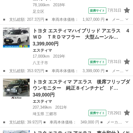
78,166km
2018年
7月31日
提携サイト
足立区
■ 支払総額: 207.3万円 ■ 車両本体価格： 1,927,000 円 ■ メーカ
ー名： トヨタ ■ 車種名： エスティマ ■ グレード名： アエラ
東京
足立区
エスティマ
トヨタ エスティマハイブリッド アエラス ４
ス プレミアム－Ｇ 純１０型フルセグＳＤナビ／フリップダウンモ
ＷＤ ＴＲＤマフラー 大型ムーンル…
ニター／...
3,399,000円
エスティマ
17,000km
2019年
7月31日
提携サイト
八王子市
■ 支払総額: 353.9万円 ■ 車両本体価格： 3,399,000 円 ■ メーカ
ー名： トヨタ ■ 車種名： エスティマハイブリッド ■ グレード
東京
八王子市
エスティマ
トヨタ エスティマ アエラス 後席フリップダ
名： アエラス ４ＷＤ ＴＲＤマフラー 大型ムーンルーフ 両側
ウンモニター 純正８インチナビ ド…
電動スラ...
349,000円
エスティマ
207,349km
2011年
7月29日
提携サイト
埼玉県 三郷市
■ 支払総額: 39.9万円 ■ 車両本体価格： 349,000 円 ■ メーカー
名： トヨタ ■ 車種名： エスティマ ■ グレード名： アエラ
埼玉
三郷市
エスティマ