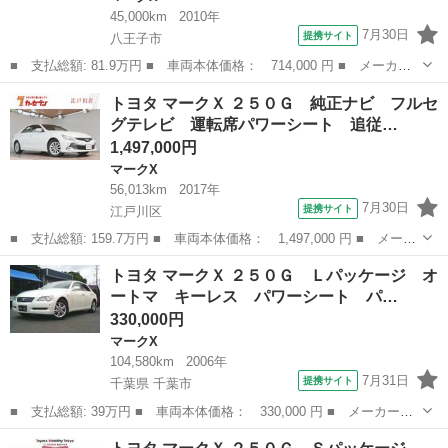
45,000km
2010年
7月30日
提携サイト
八王子市
■ 支払総額: 81.9万円 ■ 車両本体価格： 714,000 円 ■ メーカー
名： トヨタ ■ 車種名： マークＸ ■ グレード名： ２５０Ｇ
東京
八王子市
マークX
トヨタ マークＸ ２５０Ｇ 純正ナビ フルセ
リラックスセレクション ＥＴＣ バックカメラ ナビ ＴＶ アル
グテレビ 運転席パワーシート 追従…
ミホイール ...
1,497,000円
マークX
56,013km
2017年
7月30日
提携サイト
江戸川区
■ 支払総額: 159.7万円 ■ 車両本体価格： 1,497,000 円 ■ メーカ
ー名： トヨタ ■ 車種名： マークＸ ■ グレード名： ２５０
東京
江戸川区
マークX
トヨタ マークＸ ２５０Ｇ Ｌパッケージ オ
Ｇ 純正ナビ フルセグテレビ 運転席パワーシート 追従式クルー
ートマ キーレス パワーシート パ…
ズコントロ...
330,000円
マークX
104,580km
2006年
7月31日
提携サイト
千葉県 千葉市
■ 支払総額: 39万円 ■ 車両本体価格： 330,000 円 ■ メーカー
名： トヨタ ■ 車種名： マークＸ ■ グレード名： ２５０Ｇ
千葉
千葉市
マークX