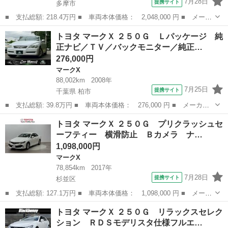
7月28日
提携サイト
多摩市
■ 支払総額: 218.4万円 ■ 車両本体価格： 2,048,000 円 ■ メーカ
ー名： トヨタ ■ 車種名： マークＸ ■ グレード名： ３５０
東京
多摩市
マークX
トヨタ マークＸ ２５０Ｇ Ｌパッケージ 純
Ｓ Ｇ’ｓ メモリーナビ ＤＶＤ再生可能 エアバッグ キーレス
正ナビ／ＴＶ／バックモニター／純正…
スマキー...
276,000円
マークX
88,002km
2008年
7月25日
提携サイト
千葉県 柏市
■ 支払総額: 39.8万円 ■ 車両本体価格： 276,000 円 ■ メーカー
名： トヨタ ■ 車種名： マークＸ ■ グレード名： ２５０Ｇ
千葉
柏市
マークX
トヨタ マークＸ ２５０Ｇ プリクラッシュセ
Ｌパッケージ 純正ナビ／ＴＶ／バックモニター／純正アルミホイー
ーフティー 横滑防止 Ｂカメラ ナ…
ル／ＥＴＣ ...
1,098,000円
マークX
78,854km
2017年
7月28日
提携サイト
杉並区
■ 支払総額: 127.1万円 ■ 車両本体価格： 1,098,000 円 ■ メーカ
ー名： トヨタ ■ 車種名： マークＸ ■ グレード名： ２５０
東京
杉並区
マークX
トヨタ マークＸ ２５０Ｇ リラックスセレク
Ｇ プリクラッシュセーフティー 横滑防止 Ｂカメラ ナビ＆Ｔ
ション ＲＤＳモデリスタ仕様フルエ…
Ｖ 盗難防止...