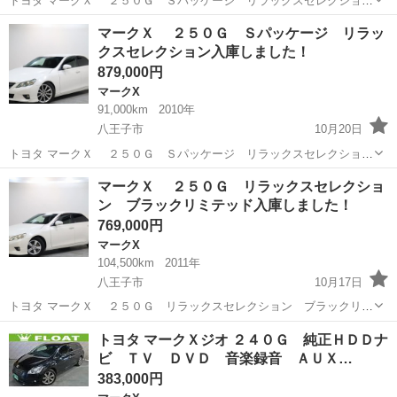
トヨタ マークＸ ２５０Ｇ Ｓパッケージ リラックスセレクション
入庫しました！！ 問い合わせはこちらから↓↓↓↓
東京
八王子市
マークX
オトロン
マークＸ ２５０Ｇ Ｓパッケージ リラッ
https://www.otoron.jp/lists/detail?carno=040821 ...
クスセレクション入庫しました！
879,000円
マークX
91,000km
2010年
八王子市
10月20日
トヨタ マークＸ ２５０Ｇ Ｓパッケージ リラックスセレクション
入庫しました！！ 問い合わせはこちらから↓↓↓↓
東京
八王子市
マークX
オトロン
マークＸ ２５０Ｇ リラックスセレクショ
https://www.otoron.jp/lists/detail?carno=040686 ...
ン ブラックリミテッド入庫しました！
769,000円
マークX
104,500km
2011年
八王子市
10月17日
トヨタ マークＸ ２５０Ｇ リラックスセレクション ブラックリミ
テッド入庫しました！！ 問い合わせはこちらから↓↓↓↓
東京
八王子市
マークX
オトロン
トヨタ マークＸジオ ２４０Ｇ 純正ＨＤＤナ
https://www.otoron.jp/lists/detail?carno=040490...
ビ ＴＶ ＤＶＤ 音楽録音 ＡＵＸ…
383,000円