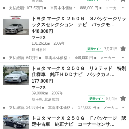
葛飾区
■ 支払総額: 107.5万円 ■ 車両本体価格： 888,000 円 ■ メーカー
名： トヨタ ■ 車種名： マークＸ ■ グレード名： プレミア
東京
葛飾区
マークX
トヨタ マークＸ ２５０Ｇ Ｓパッケージリラ
ム 地デジ Ｂカメラ クルーズコントロール ＨＤＤナビ 電動シ
ックスセレクション ナビ バックモ…
ート アルミ...
448,000円
マークX
101,261km
2009年
7月31日
提携サイト
世田谷区
■ 支払総額: 64万円 ■ 車両本体価格： 448,000 円 ■ メーカー
名： トヨタ ■ 車種名： マークＸ ■ グレード名： ２５０Ｇ
東京
世田谷区
マークX
トヨタ マークＸ ２５０Ｇ リミテッド 特別
Ｓパッケージリラックスセレクション ナビ バックモニター スマ
仕様車 純正ＨＤＤナビ バックカメ…
ートキー ＥＴＣ...
177,000円
マークX
39,000km
2007年
8月1日
提携サイト
埼玉県 北葛飾郡
■ 支払総額: 34.9万円 ■ 車両本体価格： 177,000 円 ■ メーカー
名： トヨタ ■ 車種名： マークＸ ■ グレード名： ２５０Ｇ
埼玉
北葛飾郡
マークX
トヨタ マークＸ ２５０Ｇ Ｆパッケージ 認
リミテッド 特別仕様車 純正ＨＤＤナビ バックカメラ フルセグ
定中古車 純正ナビ コーナーセンサ…
テレビ 電動...