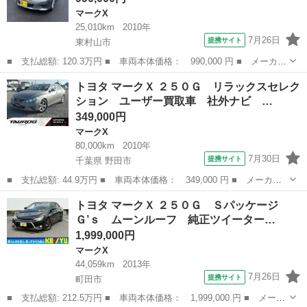
マークX
25,010km
2010年
7月26日
提携サイト
東村山市
■ 支払総額: 120.3万円 ■ 車両本体価格： 990,000 円 ■ メーカー
名： トヨタ ■ 車種名： マークＸ ■ グレード名： ２５０Ｇ
東京
東村山市
マークX
トヨタ マークＸ ２５０Ｇ リラックスセレク
■ 排気量： 2500cc ■ ドア枚数： 4D ■ ミッション： AT...
ション ユーザー買取車 社外ナビ …
349,000円
マークX
80,000km
2010年
7月30日
提携サイト
千葉県 野田市
■ 支払総額: 44.9万円 ■ 車両本体価格： 349,000 円 ■ メーカー
名： トヨタ ■ 車種名： マークＸ ■ グレード名： ２５０Ｇ
千葉
野田市
マークX
トヨタ マークＸ ２５０Ｇ Ｓパッケージ
リラックスセレクション ユーザー買取車 社外ナビ バックカメ
Ｇ’ｓ ムーンルーフ 純正ツイーター…
ラ ＴＶ 純正...
1,999,000円
マークX
44,059km
2013年
7月26日
提携サイト
町田市
■ 支払総額: 212.5万円 ■ 車両本体価格： 1,999,000 円 ■ メーカ