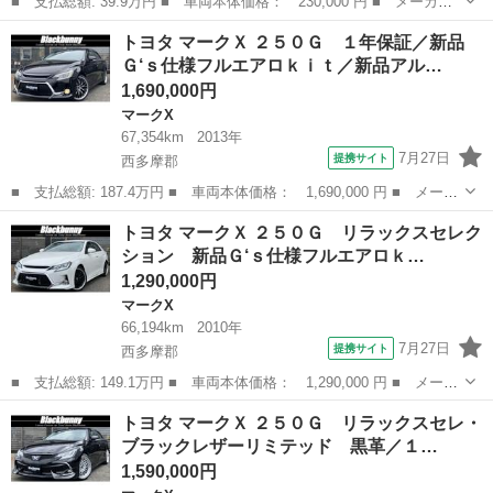
■ 支払総額: 39.9万円 ■ 車両本体価格： 230,000 円 ■ メーカー
名： トヨタ ■ 車種名： マークＸジオ ■ グレード名： ２４０
埼玉
さいたま市
マークX
トヨタ マークＸ ２５０Ｇ １年保証／新品
Ｆ 禁煙車 純正ナビ バックカメラ コーナーセンサー ＥＴＣ
Ｇ‘ｓ仕様フルエアロｋｉｔ／新品アル…
スマートキー...
1,690,000円
マークX
67,354km
2013年
7月27日
提携サイト
西多摩郡
■ 支払総額: 187.4万円 ■ 車両本体価格： 1,690,000 円 ■ メーカ
ー名： トヨタ ■ 車種名： マークＸ ■ グレード名： ２５０
東京
西多摩郡
マークX
トヨタ マークＸ ２５０Ｇ リラックスセレク
Ｇ １年保証／新品Ｇ‘ｓ仕様フルエアロｋｉｔ／新品アルミホイール
ション 新品Ｇ‘ｓ仕様フルエアロｋ…
＆新品タ...
1,290,000円
マークX
66,194km
2010年
7月27日
提携サイト
西多摩郡
■ 支払総額: 149.1万円 ■ 車両本体価格： 1,290,000 円 ■ メーカ
ー名： トヨタ ■ 車種名： マークＸ ■ グレード名： ２５０
東京
西多摩郡
マークX
トヨタ マークＸ ２５０Ｇ リラックスセレ・
Ｇ リラックスセレクション 新品Ｇ‘ｓ仕様フルエアロｋｉｔ／新品
ブラックレザーリミテッド 黒革／１…
３眼ＬＥ...
1,590,000円