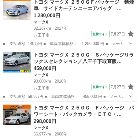
トヨタ マークＸ ２５０ＧＦパッケージ 禁煙
Ｇ リラックスセレクション 新品ＲＤＳ仕様フルエアロｋｉｔ／リ
車 サイドカーテンニーエアバッグ …
ア後期／新...
1,280,000円
マークX
32,287km
2017年
7月27日
提携サイト
八王子市
■ 支払総額: 140万円 ■ 車両本体価格： 1,280,000 円 ■ メーカー
名： トヨタ ■ 車種名： マークＸ ■ グレード名： ２５０ＧＦ
東京
八王子市
マークX
トヨタ マークＸ ２５０Ｇ Ｓパッケージリラ
パッケージ 禁煙車 サイドカーテンニーエアバッグ ディスチャー
ックスセレクション／八王子下取直販…
ジヘッドラ...
459,000円
マークX
93,000km
2010年
7月27日
提携サイト
八王子市
■ 支払総額: 59.9万円 ■ 車両本体価格： 459,000 円 ■ メーカー
名： トヨタ ■ 車種名： マークＸ ■ グレード名： ２５０Ｇ
東京
八王子市
マークX
トヨタ マークＸ ２５０Ｇ Ｆパッケージ パ
Ｓパッケージリラックスセレクション／八王子下取直販 ／禁煙車／
ワーシート・バックカメラ・ＥＴＣ・…
走行９３０２...
298,000円
マークX
66,977km
2008年