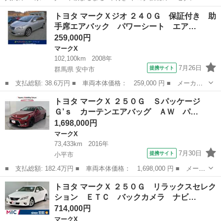
V6エンジンならではの滑らかな走りと、高級感のある乗り味が魅力の
東京
品川区
下神明駅
マークX
トヨタ マークＸジオ ２４０Ｇ 保証付き 助
一台です。 近年では程度の良いノーマル車も少なくなってきておりま
手席エアバック パワーシート エア…
す。 純正状態...
259,000円
マークX
102,100km
2008年
7月26日
提携サイト
群馬県 安中市
■ 支払総額: 38.6万円 ■ 車両本体価格： 259,000 円 ■ メーカー
名： トヨタ ■ 車種名： マークＸジオ ■ グレード名： ２４０
群馬
安中市
マークX
トヨタ マークＸ ２５０Ｇ Ｓパッケージ
Ｇ 保証付き 助手席エアバック パワーシート エアコン パワー
Ｇ’ｓ カーテンエアバッグ ＡＷ パ…
ウインドウ ...
1,698,000円
マークX
73,433km
2016年
7月30日
提携サイト
小平市
■ 支払総額: 182.4万円 ■ 車両本体価格： 1,698,000 円 ■ メーカ
ー名： トヨタ ■ 車種名： マークＸ ■ グレード名： ２５０
東京
小平市
マークX
トヨタ マークＸ ２５０Ｇ リラックスセレク
Ｇ Ｓパッケージ Ｇ’ｓ カーテンエアバッグ ＡＷ パワーステア
ション ＥＴＣ バックカメラ ナビ…
リング ...
714,000円
マークX