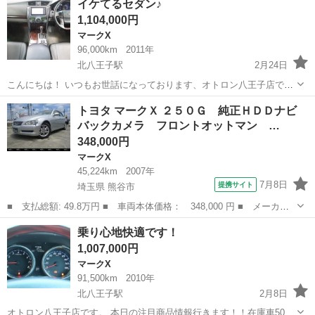
イケてるセダン♪
年付🌟 装備充実！後席モニターで楽しくドライブ♪ 現在下取りキャ
1,104,000円
ン...
マークX
96,000km
2011年
北八王子駅
2月24日
こんにちは！ いつもお世話になっております、オトロン八王子店です
♪ 本日の注目商品情報！！ 他にも在庫車800台以上！ 🌟安心の車検二
東京
八王子市
北八王子駅
マークX
セダン
トヨタ マークＸ ２５０Ｇ 純正ＨＤＤナビ
年付🌟 内装もスマート！ナビ・ETC完備！ 現在下取りキャンペーン...
バックカメラ フロントオットマン …
348,000円
マークX
45,224km
2007年
7月8日
提携サイト
埼玉県 熊谷市
■ 支払総額: 49.8万円 ■ 車両本体価格： 348,000 円 ■ メーカー
名： トヨタ ■ 車種名： マークＸ ■ グレード名： ２５０Ｇ
埼玉
熊谷市
マークX
乗り心地快適です！
純正ＨＤＤナビ バックカメラ フロントオットマン プッシュスタ
1,007,000円
ート キーレ...
マークX
91,500km
2010年
北八王子駅
2月8日
オトロン八王子店です。 本日の注目商品情報行きます！！在庫車500