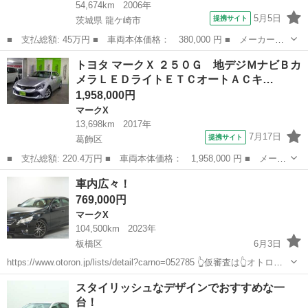
54,674km
2006年
5月5日
提携サイト
茨城県 龍ケ崎市
■ 支払総額: 45万円 ■ 車両本体価格： 380,000 円 ■ メーカー
名： トヨタ ■ 車種名： マークＸ ■ グレード名： ２５０Ｇプ
茨城
龍ケ崎市
マークX
トヨタ マークＸ ２５０Ｇ 地デジＭナビＢカ
ライムセレクション バックカメラ ＥＴＣ キーレス パワーシー
メラＬＥＤライトＥＴＣオートＡＣキ…
ト ＨＩＤヘッド...
1,958,000円
マークX
13,698km
2017年
7月17日
提携サイト
葛飾区
■ 支払総額: 220.4万円 ■ 車両本体価格： 1,958,000 円 ■ メーカ
ー名： トヨタ ■ 車種名： マークＸ ■ グレード名： ２５０
東京
葛飾区
マークX
車内広々！
Ｇ 地デジＭナビＢカメラＬＥＤライトＥＴＣオートＡＣキーフリー
769,000円
■ 排気...
マークX
104,500km
2023年
板橋区
6月3日
https://www.otoron.jp/lists/detail?carno=052785 👆仮審査は👆オトロン
練馬店へ✨👆🌠 ✨毎日10件以上入庫中✨全店舗の在庫をご納車可能！！
東京
板橋区
マークX
電話番号
スタイリッシュなデザインでおすすめな一
🔴下取最低保証金額アップ...
台！