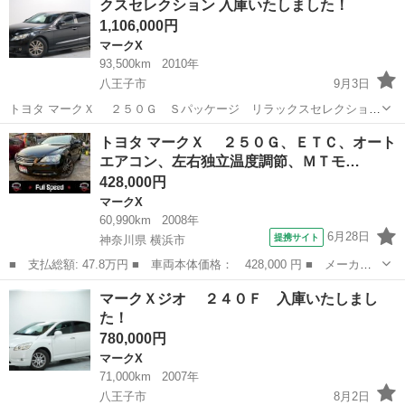
クスセレクション 入庫いたしました！
1,106,000円
マークX
93,500km
2010年
八王子市
9月3日
トヨタ マークＸ ２５０Ｇ Ｓパッケージ リラックスセレクショ
ン 入庫しました！！ 問い合わせはこちらから↓↓↓↓
東京
八王子市
マークX
オトロン
トヨタ マークＸ ２５０Ｇ、ＥＴＣ、オート
https://www.otoron.jp/lists/detail?carno=0396...
エアコン、左右独立温度調節、ＭＴモ…
428,000円
マークX
60,990km
2008年
6月28日
提携サイト
神奈川県 横浜市
■ 支払総額: 47.8万円 ■ 車両本体価格： 428,000 円 ■ メーカー
名： トヨタ ■ 車種名： マークＸ ■ グレード名： ２５０
神奈川
横浜市
マークX
マークＸジオ ２４０Ｆ 入庫いたしまし
Ｇ、ＥＴＣ、オートエアコン、左右独立温度調節、ＭＴモード、Ｋｅ
た！
ｎｗｏｏｄナビ...
780,000円
マークX
71,000km
2007年
八王子市
8月2日