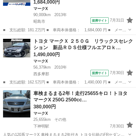
1,684,000円
マークX
90,000km
2013年
7月31日
提携サイト
昭島市
■ 支払総額: 181.2万円 ■ 車両本体価格： 1,684,000 円 ■ メーカ
ー名： トヨタ ■ 車種名： マークＸ ■ グレード名： ２５０
東京
昭島市
マークX
トヨタ マークＸ ２５０Ｇ リラックスセレク
Ｇ Ｆパッケージ 認定中古車 純正ナビ コーナーセンサー ■ 排
ション 新品ＲＤＳ仕様フルエアロｋ…
気量： ...
1,490,000円
マークX
56,379km
2010年
7月30日
提携サイト
西多摩郡
■ 支払総額: 162.5万円 ■ 車両本体価格： 1,490,000 円 ■ メーカ
ー名： トヨタ ■ 車種名： マークＸ ■ グレード名： ２５０
東京
西多摩郡
マークX
車検まるまる2年！走行25655キロ！トヨタ
Ｇ リラックスセレクション 新品ＲＤＳ仕様フルエアロｋｉｔ／新
マークX 250G 2500cc…
品３眼ＬＥ...
380,000円
マークX
25,655km
その他
下神明駅
7月30日
人気の120系マークX 車検まるまる2年付き トヨタ伝統のFRセダン。