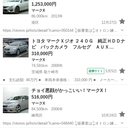
1,253,000円
マークX
86,000km
2013年
港区
12月27日
https://otoron.jp/lists/detail/?carno=050144 👆仮審査は👆オトロン練馬
店へ✨👆🌠 スタイリッシュでシックなカラーリングでおすすめな一台
東京
港区
マークX
電話番号
トヨタ マークＸジオ ２４０Ｇ 純正ＨＤＤナ
です！ 🔴下取最低保証金額アップ...
ビ バックカメラ フルセグ ＡＵＸ…
310,000円
マークX
74,591km
2008年
5月5日
提携サイト
茨城県 龍ケ崎市
■ 支払総額: 46万円 ■ 車両本体価格： 310,000 円 ■ メーカー
名： トヨタ ■ 車種名： マークＸジオ ■ グレード名： ２４０
茨城
龍ケ崎市
マークX
チョイ悪顔がかっこいい！マークX！
Ｇ 純正ＨＤＤナビ バックカメラ フルセグ ＡＵＸ スマートキ
516,000円
ー プッシュスタ...
マークX
84,500km
2006年
練馬区
10月24日
https://otoron.jp/lists/detail/?carno=048440 👆仮審査は👆オトロン練馬