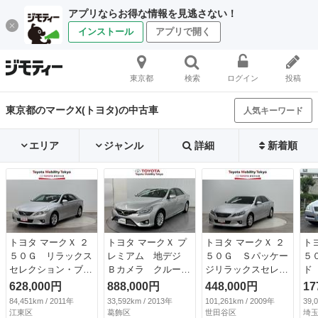
アプリならお得な情報を見逃さない！
インストール
アプリで開く
東京都
検索
ログイン
投稿
東京都のマークX(トヨタ)の中古車
人気キーワード
エリア
ジャンル
詳細
新着順
トヨタ マークＸ ２
トヨタ マークＸ プ
トヨタ マークＸ ２
ト
５０Ｇ リラックス
レミアム 地デジ
５０Ｇ Ｓパッケー
５
セレクション・ブラ
Ｂカメラ クルーズ
ジリラックスセレク
ド
ックリミテッド バ
コントロール ＨＤ
ション ナビ バッ
正
628,000円
888,000円
448,000円
17
ックガイドモニタ
Ｄナビ 電動シー
クモニター スマー
ク
84,451km / 2011年
33,592km / 2013年
101,261km / 2009年
39,
ー 地デジフルセグ
ト アルミホイー
トキー ＥＴＣ付
テ
江東区
葛飾区
世田谷区
埼玉