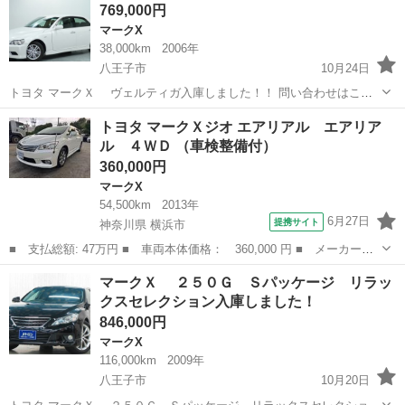
769,000円
マークX
38,000km
2006年
八王子市
10月24日
トヨタ マークＸ ヴェルティガ入庫しました！！ 問い合わせはこち
らから↓↓↓↓ https://www.otoron.jp/lists/detail?carno=040715 ---------------
東京
八王子市
マークX
ヴェルティガ
トヨタ マークＸジオ エアリアル エアリア
-...
ル ４ＷＤ （車検整備付）
360,000円
マークX
54,500km
2013年
6月27日
提携サイト
神奈川県 横浜市
■ 支払総額: 47万円 ■ 車両本体価格： 360,000 円 ■ メーカー
名： トヨタ ■ 車種名： マークＸジオ ■ グレード名： エアリ
神奈川
横浜市
マークX
マークＸ ２５０Ｇ Ｓパッケージ リラッ
アル エアリアル ４ＷＤ ■ 排気量： 2400cc ■ ドア枚数： 5D
クスセレクション入庫しました！
■...
846,000円
マークX
116,000km
2009年
八王子市
10月20日