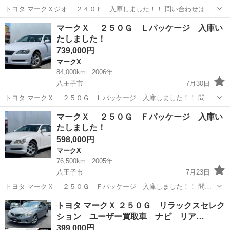
トヨタ マークＸジオ ２４０Ｆ 入庫しました！！ 問い合わせはこ
ちらから↓↓↓↓ https://www.otoron.jp/lists/detail?carno=037836 ---------...
東京
八王子市
マークX
オトロン
マークＸ ２５０Ｇ Ｌパッケージ 入庫い
たしました！
739,000円
マークX
84,000km
2006年
八王子市
7月30日
トヨタ マークＸ ２５０Ｇ Ｌパッケージ 入庫しました！！ 問い
合わせはこちらから↓↓↓↓ https://www.otoron.jp/lists/detail?
東京
八王子市
マークX
オトロン
マークＸ ２５０Ｇ Ｆパッケージ 入庫い
carno=039295 ----...
たしました！
598,000円
マークX
76,500km
2005年
八王子市
7月23日
トヨタ マークＸ ２５０Ｇ Ｆパッケージ 入庫しました！！ 問い
合わせはこちらから↓↓↓↓ https://www.otoron.jp/lists/detail?
東京
八王子市
マークX
オトロン
トヨタ マークＸ ２５０Ｇ リラックスセレク
carno=039100 ----...
ション ユーザー買取車 ナビ リア…
399,000円