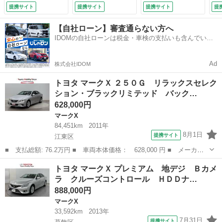
ＴＶ パワーシー
ル イモビ オート
き 地デジＴＶ パ
ー
提携サイト
提携サイト
提携サイト
提
ト ＥＴＣ オート
エアコン ＥＴＣ
ワーシート ＤＶＤ
前
エアコン カーテン
ミュージックプレイ
再生 サイドエアバ
サ
【自社ローン】審査通らない方へ
エアバッグ ナビＴ
ヤー接続可 記録
ック ナビＴＶ メ
ア
IDOMの自社ローンは税金・車検の支払いも含んでいる
Ｖ パワーウィンド
簿 横滑り防止 Ｔ
モリーナビ アル
ン
ので毎月の支払額は一定
ウ キーレス 盗難
Ｖナビ ドラレコ
ミ ミュージックプ
ド
防止システム ＨＤ
パワステ ＡＢＳ
レイヤー接続可 ド
ス
Ad
株式会社IDOM
Ｄナビ ＤＶＤ パ
（車検整備付）
ラレコ モデリスタ
（
ワーステアリング
スポイラー （車検
トヨタ マークＸ ２５０Ｇ リラックスセレク
（検10.1）
整備付）
ション・ブラックリミテッド バック…
628,000円
マークX
84,451km
2011年
8月1日
提携サイト
江東区
■ 支払総額: 76.2万円 ■ 車両本体価格： 628,000 円 ■ メーカー
名： トヨタ ■ 車種名： マークＸ ■ グレード名： ２５０Ｇ
東京
江東区
マークX
トヨタ マークＸ プレミアム 地デジ Ｂカメ
リラックスセレクション・ブラックリミテッド バックガイドモニタ
ラ クルーズコントロール ＨＤＤナ…
ー 地デジフ...
888,000円
マークX
33,592km
2013年
7月31日
提携サイト