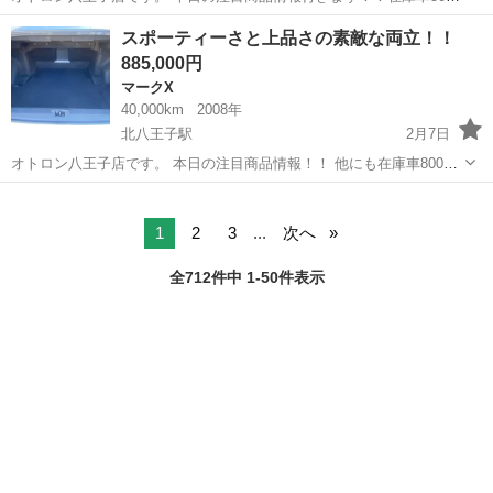
台以上！ 現在下取りキャンペーンも開催中 下取り最低保証！どんな車
東京
八王子市
北八王子駅
マークX
普通車
スポーティーさと上品さの素敵な両立！！
でも普通車10万円(^^♪ ⭐️トヨタ マークX250Gリラックスセレクシ
885,000円
ョ...
マークX
40,000km
2008年
北八王子駅
2月7日
オトロン八王子店です。 本日の注目商品情報！！ 他にも在庫車800台
以上！ 目を引くインテリア！シックな大人の魅力！！ 現在下取りキャ
東京
八王子市
北八王子駅
マークX
普通車
ンペーンも開催中 下取り最低保証！排気量1500㏄以上の普通車なら10
万...
1
2
3
...
次へ
全712件中 1-50件表示