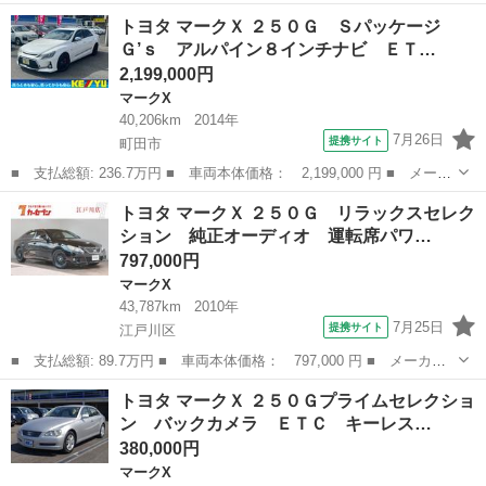
ー名： トヨタ ■ 車種名： マークＸ ■ グレード名： ２５０
東京
町田市
マークX
トヨタ マークＸ ２５０Ｇ Ｓパッケージ
Ｇ Ｓパッケージ Ｇ’ｓ ムーンルーフ 純正ツイーター 純正ナ
Ｇ’ｓ アルパイン８インチナビ ＥＴ…
ビ バック...
2,199,000円
マークX
40,206km
2014年
7月26日
提携サイト
町田市
■ 支払総額: 236.7万円 ■ 車両本体価格： 2,199,000 円 ■ メーカ
ー名： トヨタ ■ 車種名： マークＸ ■ グレード名： ２５０
東京
町田市
マークX
トヨタ マークＸ ２５０Ｇ リラックスセレク
Ｇ Ｓパッケージ Ｇ’ｓ アルパイン８インチナビ ＥＴＣ バック
ション 純正オーディオ 運転席パワ…
カメラ ...
797,000円
マークX
43,787km
2010年
7月25日
提携サイト
江戸川区
■ 支払総額: 89.7万円 ■ 車両本体価格： 797,000 円 ■ メーカー
名： トヨタ ■ 車種名： マークＸ ■ グレード名： ２５０Ｇ
東京
江戸川区
マークX
トヨタ マークＸ ２５０Ｇプライムセレクショ
リラックスセレクション 純正オーディオ 運転席パワシート 純正
ン バックカメラ ＥＴＣ キーレス…
フロアマット...
380,000円
マークX