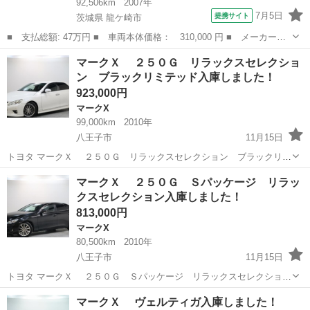
92,506km
2007年
7月5日
提携サイト
茨城県 龍ケ崎市
■ 支払総額: 47万円 ■ 車両本体価格： 310,000 円 ■ メーカー
名： トヨタ ■ 車種名： マークＸジオ ■ グレード名： ２４０
茨城
龍ケ崎市
マークX
マークＸ ２５０Ｇ リラックスセレクショ
Ｇ 純正ＨＤＤナビ バックカメラ スマートキー プッシュスター
ン ブラックリミテッド入庫しました！
ト ＥＴＣ ＨＩ...
923,000円
マークX
99,000km
2010年
八王子市
11月15日
トヨタ マークＸ ２５０Ｇ リラックスセレクション ブラックリミ
テッド入庫しました！！ 問い合わせはこちらから↓↓↓↓
東京
八王子市
マークX
オトロン
マークＸ ２５０Ｇ Ｓパッケージ リラッ
https://www.otoron.jp/lists/detail?carno=041199...
クスセレクション入庫しました！
813,000円
マークX
80,500km
2010年
八王子市
11月15日
トヨタ マークＸ ２５０Ｇ Ｓパッケージ リラックスセレクション
入庫しました！！ 問い合わせはこちらから↓↓↓↓
東京
八王子市
マークX
オトロン
マークＸ ヴェルティガ入庫しました！
https://www.otoron.jp/lists/detail?carno=041210 ...