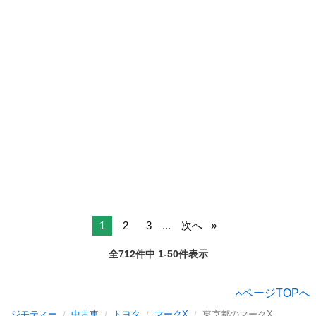
1
2
3
...
次へ
全712件中 1-50件表示
ページTOPへ
ジモティー
中古車
トヨタ
マークX
東京都のマークX