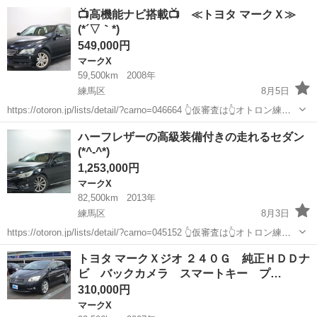
店へ✨👆🌠 ✨毎日10件以上入庫中✨全店舗の在庫をご納車可能！！ 🔴
東京
練馬区
マークX
電話番号
📺高機能ナビ搭載📺 ≪トヨタ マークＸ≫
下取最低保証金額アップ中🎊🔴...
(*´▽｀*)
549,000円
マークX
59,500km
2008年
練馬区
8月5日
https://otoron.jp/lists/detail/?carno=046664 👆仮審査は👆オトロン練馬
店へ✨👆🌠 ✨毎日10件以上入庫中✨全店舗の在庫をご納車可能！！ 🔴
東京
練馬区
マークX
電話番号
ハーフレザーの高級装備付きの走れるセダン
下取最低保証金額アップ中🎊🔴...
(*^-^*)
1,253,000円
マークX
82,500km
2013年
練馬区
8月3日
https://otoron.jp/lists/detail/?carno=045152 👆仮審査は👆オトロン練馬
店へ✨👆🌠 ✨毎日10件以上入庫中✨全店舗の在庫をご納車可能！！ 🔴
東京
練馬区
マークX
セダン
トヨタ マークＸジオ ２４０Ｇ 純正ＨＤＤナ
下取最低保証金額アップ中🎊🔴...
ビ バックカメラ スマートキー プ…
310,000円
マークX