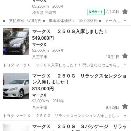
マークX
65,256km
2008年
7月31日
提携サイト
埼玉県 三郷市
■ 支払総額: 47.8万円 ■ 車両本体価格： 383,000 円 ■ メーカー
名： トヨタ ■ 車種名： マークＸジオ ■ グレード名： ２４０
埼玉
三郷市
マークX
マークＸ ２５０Ｇ入庫しました！
Ｇ 純正ＨＤＤナビ ＴＶ ＤＶＤ 音楽録音 ＡＵＸ ＥＴＣ ス
549,000円
マートキー ...
マークX
52,500km
2007年
八王子市
10月1日
トヨタ マークＸ ２５０Ｇ入庫しました！！ 問い合わせはこちらか
ら↓↓↓↓ https://www.otoron.jp/lists/detail?carno=040174 ------------------...
東京
八王子市
マークX
オトロン
マークＸ ２５０Ｇ リラックスセレクショ
ン入庫しました！
813,000円
マークX
92,000km
2011年
八王子市
9月29日
トヨタ マークＸ ２５０Ｇ リラックスセレクション入庫しまし
た！！ 問い合わせはこちらから↓↓↓↓ https://www.otoron.jp/lists/detail?
東京
八王子市
マークX
オトロン
マークＸ ２５０Ｇ Ｓパッケージ リラッ
carno=040344 ------...