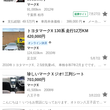
マークX
91,000km
2012年
7月27日
提携サイト
千葉県 柏市
■ 支払総額: 49.5万円 ■ 車両本体価格： 399,000 円 ■ メーカー
名： トヨタ ■ 車種名： マークＸ ■ グレード名： ２５０Ｇ
千葉
柏市
マークX
トヨタマークX 130系 走行12万KM
リラックスセレクション ユーザー買取車 ナビ リアカメラ Ｔ
420,000円
Ｖ 純正アルミ...
オンライン決済
マークX
124,619km
2010年
足立区
5月7日
2010年トヨタマークX、2.5排気量v6。 車検令和7年2月までです。 今
は12万キロメートル、オイル6リットル、 漆面はとてもきれいです、
東京
足立区
マークX
トヨタマークX
珍しいマークＸジオ! 三列シート
すべて原版のペンキです、 前のバンパーが少し引っかかってありま...
703,000円
マークX
41,500km
2008年
八王子市
3月22日
こんにちは！ いつもお世話になっております、オトロン八王子店です
♪ 本日の注目商品情報！！ 他にも在庫車800台以上！ 🌟安心の車検二
東京
八王子市
マークX
普通車