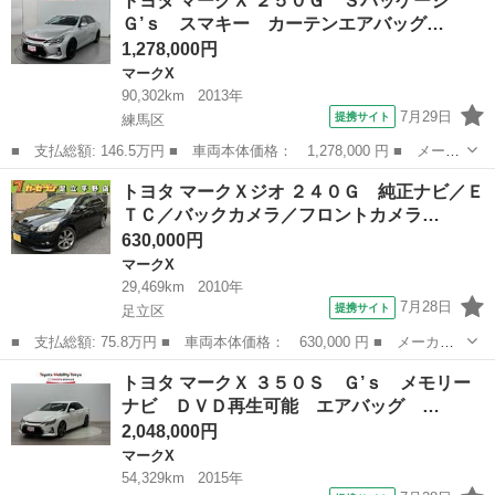
トヨタ マークＸ ２５０Ｇ Ｓパッケージ
Ｌパッケージ オートマ キーレス パワーシート パワーウィンド
Ｇ’ｓ スマキー カーテンエアバッグ…
ウ エアコン Ｗ...
1,278,000円
マークX
90,302km
2013年
7月29日
提携サイト
練馬区
■ 支払総額: 146.5万円 ■ 車両本体価格： 1,278,000 円 ■ メーカ
ー名： トヨタ ■ 車種名： マークＸ ■ グレード名： ２５０
東京
練馬区
マークX
トヨタ マークＸジオ ２４０Ｇ 純正ナビ／Ｅ
Ｇ Ｓパッケージ Ｇ’ｓ スマキー カーテンエアバッグ ドライブ
ＴＣ／バックカメラ／フロントカメラ…
レコーダ...
630,000円
マークX
29,469km
2010年
7月28日
提携サイト
足立区
■ 支払総額: 75.8万円 ■ 車両本体価格： 630,000 円 ■ メーカー
名： トヨタ ■ 車種名： マークＸジオ ■ グレード名： ２４０
東京
足立区
マークX
トヨタ マークＸ ３５０Ｓ Ｇ’ｓ メモリー
Ｇ 純正ナビ／ＥＴＣ／バックカメラ／フロントカメラ／スマートキ
ナビ ＤＶＤ再生可能 エアバッグ …
ー ■ 排気...
2,048,000円
マークX
54,329km
2015年