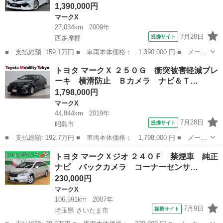
1,390,000円
マークX
27,034km
2009年
7月28日
提携サイト
西多摩郡
■ 支払総額: 159.1万円 ■ 車両本体価格： 1,390,000 円 ■ メーカ
ー名： トヨタ ■ 車種名： マークＸ ■ グレード名： ２５０
東京
西多摩郡
マークX
トヨタ マークＸ ２５０Ｇ 衝突被害軽減ブレ
Ｇ リラックスセレクション ＲＤＳモデリスタ仕様フルエアロｋｉ
ーキ 横滑防止 Ｂカメラ ナビ＆Ｔ…
ｔ／新品３...
1,798,000円
マークX
44,844km
2019年
7月28日
提携サイト
昭島市
■ 支払総額: 192.7万円 ■ 車両本体価格： 1,798,000 円 ■ メーカ
ー名： トヨタ ■ 車種名： マークＸ ■ グレード名： ２５０
東京
昭島市
マークX
トヨタ マークＸジオ ２４０Ｆ 禁煙車 純正
Ｇ 衝突被害軽減ブレーキ 横滑防止 Ｂカメラ ナビ＆ＴＶ 盗難
ナビ バックカメラ コーナーセンサ…
防止システ...
230,000円
マークX
106,591km
2007年
7月9日
提携サイト
埼玉県 さいたま市