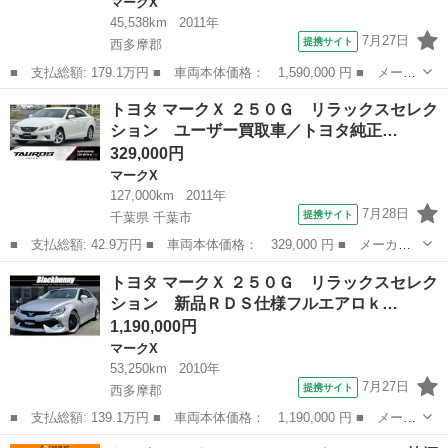
マークX
45,538km
2011年
7月27日
提携サイト
西多摩郡
■ 支払総額: 179.1万円 ■ 車両本体価格： 1,590,000 円 ■ メーカ
ー名： トヨタ ■ 車種名： マークＸ ■ グレード名： ２５０
東京
西多摩郡
マークX
トヨタ マークＸ ２５０Ｇ リラックスセレク
Ｇ リラックスセレ・ブラックレザーリミテッド 黒革／１年保証／
ション ユーザー買取車／トヨタ純正…
新品ＲＤＳ...
329,000円
マークX
127,000km
2011年
7月28日
提携サイト
千葉県 千葉市
■ 支払総額: 42.9万円 ■ 車両本体価格： 329,000 円 ■ メーカー
名： トヨタ ■ 車種名： マークＸ ■ グレード名： ２５０Ｇ
千葉
千葉市
マークX
トヨタ マークＸ ２５０Ｇ リラックスセレク
リラックスセレクション ユーザー買取車／トヨタ純正ＨＤＤナビ／
ション 新品ＲＤＳ仕様フルエアロｋ…
ブルートゥー...
1,190,000円
マークX
53,250km
2010年
7月27日
提携サイト
西多摩郡
■ 支払総額: 139.1万円 ■ 車両本体価格： 1,190,000 円 ■ メーカ
ー名： トヨタ ■ 車種名： マークＸ ■ グレード名： ２５０
東京
西多摩郡
マークX