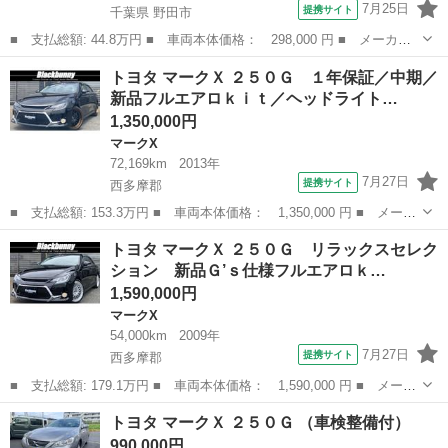
7月25日
提携サイト
千葉県 野田市
■ 支払総額: 44.8万円 ■ 車両本体価格： 298,000 円 ■ メーカー
名： トヨタ ■ 車種名： マークＸ ■ グレード名： ２５０Ｇ
千葉
野田市
マークX
トヨタ マークＸ ２５０Ｇ １年保証／中期／
Ｆパッケージ パワーシート・バックカメラ・ＥＴＣ・ウッドコンビ
新品フルエアロｋｉｔ／ヘッドライト…
ハンドル・キ...
1,350,000円
マークX
72,169km
2013年
7月27日
提携サイト
西多摩郡
■ 支払総額: 153.3万円 ■ 車両本体価格： 1,350,000 円 ■ メーカ
ー名： トヨタ ■ 車種名： マークＸ ■ グレード名： ２５０
東京
西多摩郡
マークX
トヨタ マークＸ ２５０Ｇ リラックスセレク
Ｇ １年保証／中期／新品フルエアロｋｉｔ／ヘッドライトＢｌａｃ
ション 新品Ｇ’ｓ仕様フルエアロｋ…
ｋカスタム...
1,590,000円
マークX
54,000km
2009年
7月27日
提携サイト
西多摩郡
■ 支払総額: 179.1万円 ■ 車両本体価格： 1,590,000 円 ■ メーカ
ー名： トヨタ ■ 車種名： マークＸ ■ グレード名： ２５０
東京
西多摩郡
マークX
トヨタ マークＸ ２５０Ｇ （車検整備付）
Ｇ リラックスセレクション 新品Ｇ’ｓ仕様フルエアロｋｉｔ／３眼
990,000円
ＬＥＤヘ...