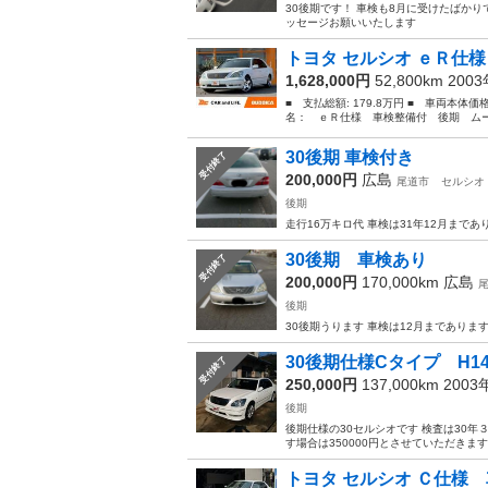
30後期です！ 車検も8月に受けたばかり
ッセージお願いいたします
トヨタ セルシオ ｅＲ仕様
1,628,000円
52,800km 200
■ 支払総額: 179.8万円 ■ 車両本体価
名： ｅＲ仕様 車検整備付 後期 ムー
30後期 車検付き
受付終了
200,000円
広島
尾道市
セルシオ
後期
走行16万キロ代 車検は31年12月まで
30後期 車検あり
受付終了
200,000円
170,000km
広島
後期
30後期うります 車検は12月まであります
30後期仕様Cタイプ H1
受付終了
250,000円
137,000km 200
後期
後期仕様の30セルシオです 検査は30
す場合は350000円とさせていただきます
トヨタ セルシオ Ｃ仕様 