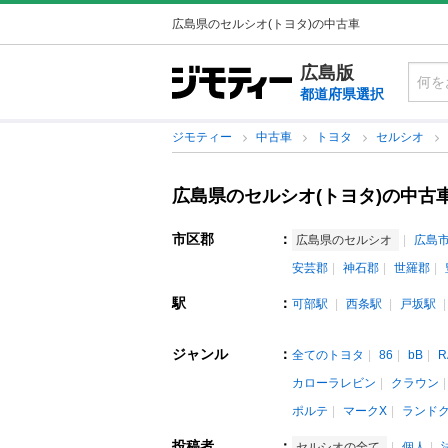
広島県のセルシオ(トヨタ)の中古車
広島版
都道府県選択
ジモティー
中古車
トヨタ
セルシオ
広島県のセルシオ(トヨタ)の中古
市区郡
：
広島県のセルシオ
広島
安芸郡
神石郡
世羅郡
駅
：
可部駅
西条駅
戸坂駅
ジャンル
：
全てのトヨタ
86
bB
R
カローラレビン
クラウン
ポルテ
マークX
ランド
投稿者
：
セルシオの全て
個人