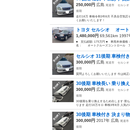
受付終了
250,000円
広島
尾道市
セルシオ
後期
走行16万 車検令和3年8月 不具合空気
くお願いいたします！
トヨタ セルシオ オート
1,480,000円
69,561km 199
■ 支払総額: 175万円 ■ 車両本体価格
名： オートクルーズコントロール アル
セルシオ 31後期 車検付
受付終了
300,000円
広島
尾道市
セルシオ
後期
質問よろしくお願いいたします 今は純正
30後期 車検長い 乗り換え
受付終了
300,000円
広島
尾道市
セルシオ
後期
30後期を乗り換えするため出します 僕
ります 走行16万キロ 車検3年8月 人気の
30後期 車検付き 決まり
受付終了
300,000円
2017年
広島
尾道市
後期