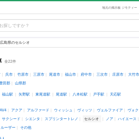
地元の掲示板 ジモティー
広島県のセルシオ
車
全22件
市
呉市
竹原市
三原市
尾道市
福山市
府中市
三次市
庄原市
大竹
豊田郡
山県郡
福山駅
矢野駅
東尾道駅
尾道駅
八本松駅
戸手駅
天応駅
AV4
アクア
アルファード
ウィッシュ
ヴィッツ
ヴェルファイア
ヴォク
サクシード
シエンタ
スプリンタートレノ
セルシオ
ノア
ハイエース
クルーザー
その他
法人