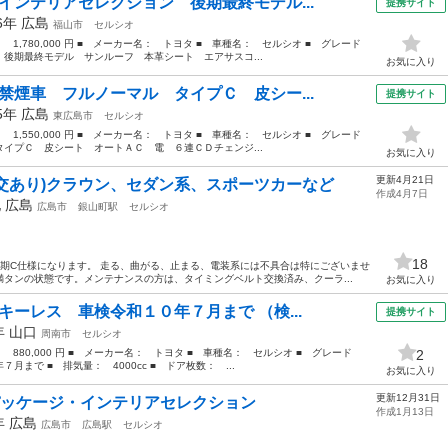
インテリアセレクション 後期最終モデル...
提携サイト
06年
広島
福山市
セルシオ
： 1,780,000 円 ■ メーカー名： トヨタ ■ 車種名： セルシオ ■ グレード
後期最終モデル サンルーフ 本革シート エアサスコ...
お気に入り
禁煙車 フルノーマル タイプＣ 皮シー...
提携サイト
95年
広島
東広島市
セルシオ
： 1,550,000 円 ■ メーカー名： トヨタ ■ 車種名： セルシオ ■ グレード
イプＣ 皮シート オートＡＣ 電 ６連ＣＤチェンジ...
お気に入り
更新4月21日
(交あり)クラウン、セダン系、スポーツカーなど
作成4月7日
他
広島
広島市
銀山町駅
セルシオ
18
オ後期C仕様になります。 走る、曲がる、止まる、電装系には不具合は特にございませ
タンの状態です。メンテナンスの方は、タイミングベルト交換済み、クーラ...
お気に入り
キーレス 車検令和１０年７月まで （検...
提携サイト
7年
山口
周南市
セルシオ
： 880,000 円 ■ メーカー名： トヨタ ■ 車種名： セルシオ ■ グレード
2
まで ■ 排気量： 4000cc ■ ドア枚数： ...
お気に入り
更新12月31日
Fパッケージ・インテリアセレクション
作成1月13日
1年
広島
広島市
広島駅
セルシオ