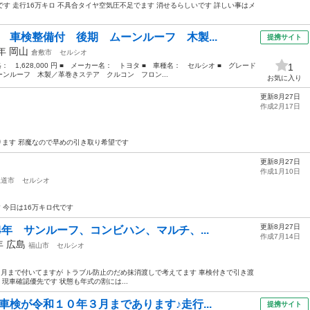
です 走行16万キロ 不具合タイヤ空気圧不足でます 消せるらしいです 詳しい事はメ
 車検整備付 後期 ムーンルーフ 木製...
提携サイト
3年
岡山
倉敷市
セルシオ
格： 1,628,000 円 ■ メーカー名： トヨタ ■ 車種名： セルシオ ■ グレード
1
ンルーフ 木製／革巻きステア クルコン フロン...
お気に入り
更新8月27日
作成2月17日
あります 邪魔なので早めの引き取り希望です
更新8月27日
作成1月10日
尾道市
セルシオ
 今日は16万キロ代です
更新8月27日
4年 サンルーフ、コンビハン、マルチ、...
作成7月14日
3年
広島
福山市
セルシオ
年３月まで付いてますが トラブル防止のだめ抹消渡しで考えてます 車検付きで引き渡
 現車確認優先です 状態も年式の割には...
車検が令和１０年３月まであります♪走行...
提携サイト