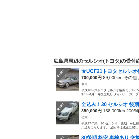
広島県周辺のセルシオ(トヨタ)の受付
★UCF21トヨタセルシオ
受付終了
700,000円
89,000km その他
車両
平成10年式トヨタセルシオ後期モデル C
和5年4月・修復歴無し タイベル一式・プ
全込み！30 セルシオ 後
受付終了
350,000円
158,000km 200
後期
平成17年式 30 セルシオ 後期 er
ル込みになります。 足回りは純正に戻しまし
30後期 格安 車検あり 交