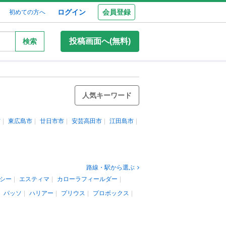
ログイン
会員登録
初めての方へ
投稿画面へ(無料)
検索
人気キーワード
市
東広島市
廿日市市
安芸高田市
江田島市
路線・駅から選ぶ
シー
エスティマ
カローラフィールダー
パッソ
ハリアー
プリウス
プロボックス