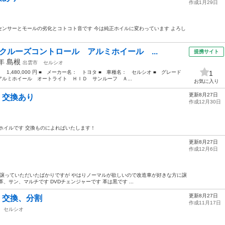
作成1月29日
圧センサーとモールの劣化とコトコト音です 今は純正ホイルに変わっています よろし
クルーズコントロール アルミホイール ...
提携サイト
7年
島根
出雲市
セルシオ
： 1,480,000 円 ■ メーカー名： トヨタ ■ 車種名： セルシオ ■ グレード
1
ミホイール オートライト ＨＩＤ サンルーフ Ａ...
お気に入り
更新8月27日
き 交換あり
作成12月30日
ホイルです 交換ものによればいたします！
更新8月27日
作成12月6日
も譲っていただいたばかりですが やはりノーマルが欲しいので改造車が好きな方に譲
革、サン、マルチです DVDチェンジャーです 革は黒です ...
更新8月27日
物 交換、分割
作成11月17日
セルシオ