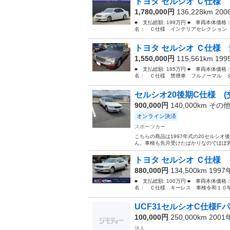
トヨタ セルシオ Ｃ仕様 
1,780,000円
136,228km 20
■ 支払総額: 199万円 ■ 車両本体価格
名： Ｃ仕様 インテリアセレクション 
トヨタ セルシオ Ｃ仕様 
1,550,000円
115,561km 19
■ 支払総額: 185万円 ■ 車両本体価格
名： Ｃ仕様 禁煙車 フルノーマル タ
セルシオ20後期C仕様 
900,000円
140,000km その
オンライン決済
スポーツカー
こちらの商品は1997年式の20セルシ
ん。車検も先月受けたばかりなのでほぼ満
トヨタ セルシオ Ｃ仕様 
880,000円
134,500km 199
■ 支払総額: 100万円 ■ 車両本体価格
名： Ｃ仕様 キーレス 車検令和１０年７月
UCF31セルシオC仕様
100,000円
250,000km 200
法人