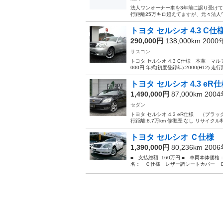
法人ワンオーナー車を3年前に譲り受け
行距離25万キロ超えてますが、元々法人
トヨタ セルシオ 4.3 C
290,000円
138,000km 200
サスコン
トヨタ セルシオ 4.3 C仕様 本革 マル
000円 年式(初度登録年):2000(H12) 走行距
トヨタ セルシオ 4.3 e
1,490,000円
87,000km 200
セダン
トヨタ セルシオ 4.3 eR仕様 （ブラック） 
行距離:8.7万km 修復歴:なし リサイクル料:
トヨタ セルシオ Ｃ仕様 
1,390,000円
80,236km 200
■ 支払総額: 160万円 ■ 車両本体価格
名： Ｃ仕様 レザー調シートカバー Ｂ