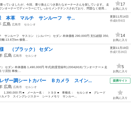
17
て乗っていましたが、今回、乗り換えにつき新たなオーナーさんを探しています。 走
ワンオーナーでディーラーにてしっかりメンテナンスされており、問題なく使用...
お気に入り
更新11月14日
仕様 本革 マルチ サンルーフ サ...
作成9月6日
0年
広島
広島市
セルシオ
14
チ サンルーフ サスコン （シルバー） セダン 本体価格 290,000円 支払総額 350,
離:13.8万km 修復...
お気に入り
更新11月19日
R仕様 （ブラック） セダン
作成7月26日
4年
広島
広島市
セルシオ
5
セダン 本体価格 1,490,000円 年式(初度登録年):2004(H16) ワンオーナー:○ 走
リ済別 車検:...
お気に入り
レザー調シートカバー Ｂカメラ スイン...
提携サイト
6年
広島
広島市
セルシオ
： 1,390,000 円 ■ メーカー名： トヨタ ■ 車種名： セルシオ ■ グレード
カメラ スイングレジスター シートメモリ サンルー...
お気に入り