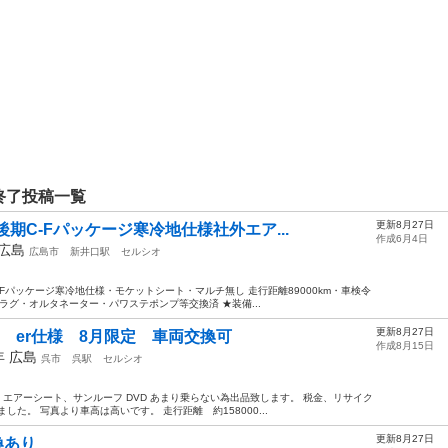
終了投稿一覧
更新8月27日
後期C-Fパッケージ寒冷地仕様社外エア...
作成6月4日
広島
広島市
新井口駅
セルシオ
-Fパッケージ寒冷地仕様・モケットシート・マルチ無し 走行距離89000km・車検令
ラグ・オルタネーター・パワステポンプ等交換済 ★装備...
更新8月27日
期 er仕様 8月限定 車両交換可
作成8月15日
5年
広島
呉市
呉駅
セルシオ
仕様 エアーシート、サンルーフ DVD あまり乗らない為出品致します。 税金、リサイク
た。 写真より車高は高いです。 走行距離 約158000...
更新8月27日
換あり