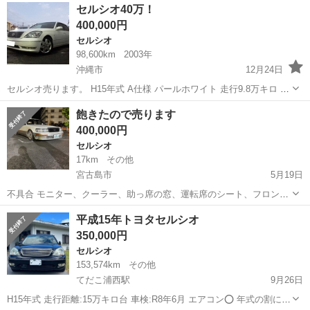
沖縄
浦添市
セルシオ
走行距離
セルシオ40万！
400,000円
セルシオ
98,600km
2003年
沖縄市
12月24日
セルシオ売ります。 H15年式 A仕様 パールホワイト 走行9.8万キロ 車
検29年12月まで 革シート ウィンカーミラー CDチェンジャー イージ
沖縄
沖縄市
セルシオ
イージークローザー
飽きたので売ります
ークローザー パワーシート クルーズコントロール ...
400,000円
セルシオ
17km
その他
宮古島市
5月19日
不具合 モニター、クーラー、助っ席の窓、運転席のシート、フロント
ガラスひび割れ 税金、車検は買うほう持ちでお願いします、これちが
沖縄
宮古島市
セルシオ
ひび割れ
平成15年トヨタセルシオ
持つ際には、値段がその分高くなります
350,000円
セルシオ
153,574km
その他
てだこ浦西駅
9月26日
H15年式 走行距離:15万キロ台 車検:R8年6月 エアコン⭕️ 年式の割に錆