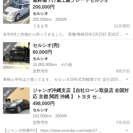
最終値下げ最上級グレードセルシオ
気になる方は連絡ください
200,000円
セルシオ
200,000km
2004年
うるま市
11月30日
去年9月に内地から持ってきました。 実働/車検31年2月23日 型式/CBA
ーUCF31 外装/社外エアロ、社外アルミ、電光ナンバープレートなど
沖縄
うるま市
セルシオ
内地
セルシオ(売)
装備オプション/スマートキー、純正エアサス、HID、バック...
60,000円
セルシオ
18,000,000km
その他
宜野湾市
8月27日
車検ゎ半年ほど残ってます。 セルシオ15年式30後期です 走行18万キ
ロ 板金に少し凹みあります 足回りが悪いのと クーラー効かないで
沖縄
宜野湾市
セルシオ
部品取り
ジャンボ沖縄支店【自社ローン取扱店 全国対
す。 走りわしますが部品取りで 考えたほうがいいかと思います。 即
応 京都 関西 沖縄 】 トヨタ セ…
決の方6万で売ります。
498,000円
セルシオ
142,000km
2004年
宜野湾市
7月15日
【ジャンボ特典PV】 https://www.youtube.com/watch?