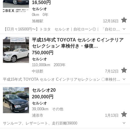
16,500円
セルシオ
0km
0年
旭橋駅
12月16日
【💥月々16500円〜】トヨタ セルシオ｜自社ローン◎｜ 「自社ロー
ン」「信用回復ローン」多数ローンのお取り扱いございます💡 ⚠当店
沖縄
那覇市
旭橋駅
セルシオ
ローン
平成15年式 TOYOTA セルシオ Cインテリア
へのお問い合わせ・審査・ご案内は、下記のLINEリンクからのみ受付
セレクション 車検付き・修復…
しておりま...
750,000円
セルシオ
110,000km
2003年
中頭郡
7月12日
平成15年式 TOYOTA セルシオ Cインテリアセレクション 〇車検付き
(令和2年/10月) 〇今年度自動車税込み 〇修復歴無し 〇走行11万km台
沖縄
中頭郡
セルシオ
TOYOTA
セルシオ20
(タイベル交換済み) 〇スマートキー 〇本革電動シート ...
200,000円
セルシオ
39,000km
その他
浦添市
1月13日
サンルーフ、レザーシート、走行距離39000