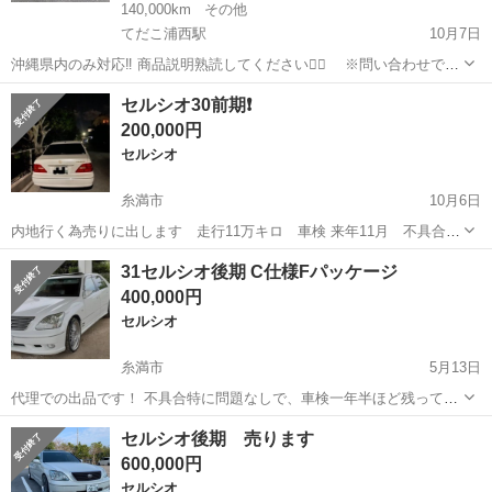
140,000km
その他
てだこ浦西駅
10月7日
沖縄県内のみ対応‼️ 商品説明熟読してください🙇‍♂️ ※問い合わせで返
事の無い方はブロックさせて頂きますので、予めご了承ください。 代
沖縄
国頭郡
てだこ浦西駅
セルシオ
本革
セルシオ30前期❗️
理出品 現状中古車 ベース車にどうぞ‼️ 年式:平成13年 車検:令和6年8
200,000円
月...
セルシオ
糸満市
10月6日
内地行く為売りに出します 走行11万キロ 車検 来年11月 不具合な
し フル純正 気になる方お願いします
沖縄
糸満市
セルシオ
前期
31セルシオ後期 C仕様Fパッケージ
400,000円
セルシオ
糸満市
5月13日
代理での出品です！ 不具合特に問題なしで、車検一年半ほど残ってま
す 詳しい事お聞きしたい方、一度見てみたい方連絡下さい！
沖縄
糸満市
セルシオ
後期
セルシオ後期 売ります
600,000円
セルシオ