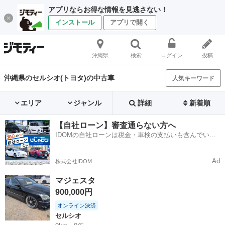
アプリならお得な情報を見逃さない！
インストール
アプリで開く
沖縄県
検索
ログイン
投稿
沖縄県のセルシオ(トヨタ)の中古車
人気キーワード
エリア
ジャンル
詳細
新着順
【自社ローン】審査通らない方へ
IDOMの自社ローンは税金・車検の支払いも含んでいる
ので毎月の支払額は一定
Ad
株式会社IDOM
マジェスタ
900,000円
オンライン決済
セルシオ