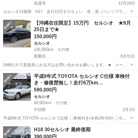
名護市
12月24日
セルシオ31後期 H17 走行15万キロちょい 色：黒（ベンツブラッ
ク） 車検が、3月までしか無いので、今だと、名義変更だけで、乗り
沖縄
名護市
セルシオ
後期
【沖縄在住限定】15万円 セルシオ ★9月
出せますが、来月には、抹消しますので、車検代金等の諸費用が掛か
25日まで★
ってしまいますので、購入検討中...
150,000円
セルシオ
126,855km
その他
那覇市
8月31日
沖縄の方で直接見にれる方はお問い合わせお願いします。 ■ メーカ
ー名： トヨタ ■ 車種名： セルシオ ■ グレード名： 社外アル
沖縄
那覇市
セルシオ
本革
平成9年式 TOYOTA セルシオ C仕様 車検付
ミ 本革シート 電格ミラー パワーシート キーレス ■ 排気
き・修復歴無し！走行6万km…
量： 4300cc ...
590,000円
セルシオ
60,001km
その他
中頭郡
2月1日
平成9年式 TOYOTA セルシオ C仕様 〇車検付き(令和2年/9月) 〇今年
度自動車税込み 〇修復歴無し 〇走行6万キロ台 〇キーレスキー 〇本
沖縄
中頭郡
セルシオ
TOYOTA
H18 30セルシオ 最終後期
革シート 〇前席電動シート 〇HIDライト 〇サンルー...
390,000円