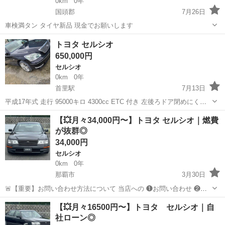
0km
0年
国頭郡
7月26日
車検満タン タイヤ新品 現金でお願いします
沖縄
国頭郡
セルシオ
トヨタ セルシオ
650,000円
セルシオ
0km
0年
首里駅
7月13日
平成17年式 走行 95000キロ 4300cc ETC 付き 左後ろドア閉めにくい
です！ パワーのある車です！ 現状販売になります。 車の状態は受け
沖縄
那覇市
首里駅
セルシオ
ドア
【💥月々34,000円〜】トヨタ セルシオ｜燃費
付けしておりません。 気になる方メッセージお待ちしております。
が抜群◎
34,000円
セルシオ
0km
0年
那覇市
3月30日
🚨【重要】お問い合わせ方法について 当店への ❶お問い合わせ ❷ロ
ーン審査 ❸車両のご案内 はすべて 【下記のLINEからのみ受付】とな
沖縄
那覇市
セルシオ
車両
【💥月々16500円〜】トヨタ セルシオ｜自
ります🙇 ▼こちらからLINE追加 ht...
社ローン◎