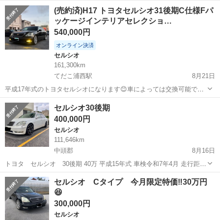
なし 内装本革 ダッシュボードにヨレあり 必ず現車確認の上、ご購入
沖縄
うるま市
てだこ浦西駅
セルシオ
走行距離
(売約済)H17 トヨタセルシオ31後期C仕様Fパ
ください。 現車確認場所:うるま警察署近く (最近、取引住所だけ...
ッケージインテリアセレクショ…
540,000円
オンライン決済
セルシオ
161,300km
てだこ浦西駅
8月21日
平成17年式のトヨタセルシオになります😊車によっては交換可能です
🉑 4300CCのV8になります‼️自動車税約9万円込み‼️30セルシオ後期の
沖縄
宜野湾市
てだこ浦西駅
セルシオ
後期
セルシオ30後期
中で1番上のグレードになります‼️ 走行距離16.1万キロ 車検令和7年
400,000円
10月29...
セルシオ
111,646km
中頭郡
8月16日
トヨタ セルシオ 30後期 40万 平成15年式 車検令和7年4月 走行距離
111646キロ〜 サンルーフ 革シート 社外車高調 社外20インチアルミホ
沖縄
中頭郡
セルシオ
後期
セルシオ Cタイプ 今月限定特価‼️30万円
イル 純正18インチ有ります 現在も乗ってますので 走る曲がる止まる
😆
異常...
300,000円
セルシオ