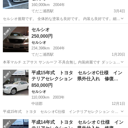
160,000km
2004年
てだこ浦西駅
3月4日
セルシオ後期です。 全体的な塗装も良好です。 内装も良好です。細か
なところは中古車なので あります。 車高調でローダウンしています。
沖縄
名護市
てだこ浦西駅
セルシオ
後期
セルシオ
BBSのホイールも決まっています。 全体的に清潔感あり、カッコイイ
250,000円
です。 急いでいるため、...
セルシオ
234,398km
2004年
てだこ浦西駅
1月20日
本革マルチ エアサス サンルーフ 不具合無し 内装綺麗です ダッシュボ
ード割れ無し 車検令和4年8月
沖縄
沖縄市
てだこ浦西駅
セルシオ
本革
平成15年式 トヨタ セルシオC仕様 イン
テリアセレクション 県外仕入れ 修復…
850,000円
セルシオ
110,000km
2003年
中頭郡
12月1日
平成15年式 トヨタ セルシオC仕様 インテリアセレクション ☆車
検取得後渡し ☆県外仕入れ ☆修復歴無し ☆走行11.0万キロ ☆パール
沖縄
中頭郡
セルシオ
仕入れ
平成14年式 トヨタ セルシオＣ仕様 イン
ホワイト ☆スマートキー ☆サンルーフ ☆黒革シート ☆地デジT...