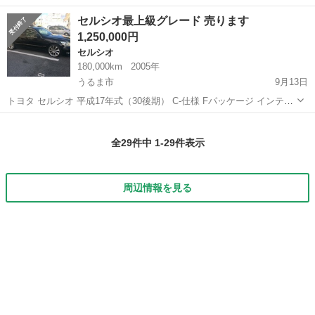
v=koKeeKCacoM https://www.kurumaerabi.com/usedcar/detail/17387-
沖縄
宜野湾市
セルシオ
ジャンボ
セルシオ最上級グレード 売ります
96/ ...
1,250,000円
セルシオ
180,000km
2005年
うるま市
9月13日
トヨタ セルシオ 平成17年式（30後期） C-仕様 Fパッケージ インテリ
アセレクション 修復歴なし 走行:180,000 車検: 平成29年7月まで 外装:
沖縄
うるま市
セルシオ
グレード
フルエアロ フェンダー、リアエアロにダクト加工...
全29件中 1-29件表示
周辺情報を見る