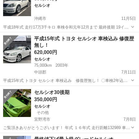
セルシオ
沖縄市
11月5日
平成18年式 走行17万3千キロ 車検令和元年12月まで 最終後期 19イン
チアルミ 内装、外装、キレイな方だと思います 軽自動車、大型バイク
沖縄
沖縄市
セルシオ
後期
平成15年式 トヨタ セルシオ 車検込み 修復歴
下取り考えます よろしくお願いします
無し！
620,000円
セルシオ
75,000km
2003年
中頭郡
7月11日
平成15年式 トヨタ セルシオ 車検込み 修復歴無し！ 〇車検2年込み
〇修復歴無し 〇保証3カ月／3,000㎞ 〇スマートキー 〇本革電動シー
沖縄
中頭郡
セルシオ
自動車ローン
セルシオ30後期
ト 〇サンルーフ 〇HIDライト 〇県外仕入れ 別途有償保...
350,000円
セルシオ
その他
宜野湾市
7月8日
ご覧頂きありがとうございます！ 年式 １６年式 走行距離132989 車検
令和3年4月 改造点等、現車確認された時に見てくれたら助かります！
沖縄
宜野湾市
セルシオ
走行距離