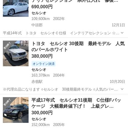
テリアセレクション 県外仕入れ 修復…
690,000円
セルシオ
109,600km
2002年
中頭郡
12月1日
平成14年式 トヨタ セルシオＣ仕様 インテリアセレクション ☆車
検R4/1(車検2年付きでのご納車も可能です。お気軽にお問い合わせ下
沖縄
中頭郡
セルシオ
仕入れ
トヨタ セルシオ 30後期 最終モデル 人気
さいませ。） ☆県外仕入れ ☆修復歴無し ☆走行11.0万キロ ☆パール
のパールホワイト
ホワ...
380,000円
オンライン決済
セルシオ
163,378km
2004年
赤嶺駅
10月20日
※代理出品になります ○セルシオ 30後期最終モデル ○人気のパール
ホワイト ○平成16年登録 ○C仕様 ○車検は令和4年11月まで ○走行約16
沖縄
豊見城市
赤嶺駅
セルシオ
車両
平成17年式 セルシオ31後期 C仕様Fパッ
万km弱 ○タイミングベルト交換済み ○純正ナビ(ワンセグ) ○サンルー...
ケージ 大幅最終値下げ！ 上級グレ…
300,000円
セルシオ
152,000km
2005年