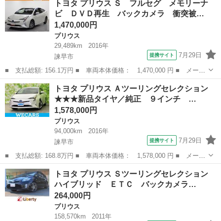
トヨタ プリウス Ｓ フルセグ メモリーナ
Ａ 純８型ＤＡエントリーナビ／ＢＴ／カープレイ／全方位Ｍ・革ヒ
ビ ＤＶＤ再生 バックカメラ 衝突被…
ータＨ／ス...
1,470,000円
プリウス
29,489km
2016年
7月29日
提携サイト
諫早市
■ 支払総額: 156.1万円 ■ 車両本体価格： 1,470,000 円 ■ メーカ
ー名： トヨタ ■ 車種名： プリウス ■ グレード名： Ｓ フル
長崎
諫早市
プリウス
トヨタ プリウス Ａツーリングセレクション
セグ メモリーナビ ＤＶＤ再生 バックカメラ 衝突被害軽減シス
★★★新品タイヤ／純正 ９インチ …
テム Ｅ...
1,578,000円
プリウス
94,000km
2016年
7月29日
提携サイト
諫早市
■ 支払総額: 168.8万円 ■ 車両本体価格： 1,578,000 円 ■ メーカ
ー名： トヨタ ■ 車種名： プリウス ■ グレード名： Ａツーリ
長崎
諫早市
プリウス
トヨタ プリウス Ｓツーリングセレクション
ングセレクション ★★★新品タイヤ／純正 ９インチ ＳＤナビ／
ハイブリッド ＥＴＣ バックカメラ…
トヨタセ...
264,000円
プリウス
158,570km
2011年