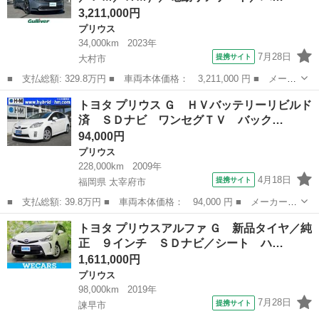
3,211,000円
プリウス
34,000km
2023年
7月28日
提携サイト
大村市
■ 支払総額: 329.8万円 ■ 車両本体価格： 3,211,000 円 ■ メーカ
ー名： トヨタ ■ 車種名： プリウス ■ グレード名： Ｚ 純正
長崎
大村市
プリウス
トヨタ プリウス Ｇ ＨＶバッテリーリビルド
ナビ（フルセグＴＶ／ＦＭ／ＡＭ）／電動リアゲート／パノラマルー
済 ＳＤナビ ワンセグＴＶ バック…
フ／パワ...
94,000円
プリウス
228,000km
2009年
4月18日
提携サイト
福岡県 太宰府市
■ 支払総額: 39.8万円 ■ 車両本体価格： 94,000 円 ■ メーカー
名： トヨタ ■ 車種名： プリウス ■ グレード名： Ｇ ＨＶバ
福岡
太宰府市
プリウス
トヨタ プリウスアルファ Ｇ 新品タイヤ／純
ッテリーリビルド済 ＳＤナビ ワンセグＴＶ バックカメラ ＥＴ
正 ９インチ ＳＤナビ／シート ハ…
Ｃ ■ 排気量...
1,611,000円
プリウス
98,000km
2019年
7月28日
提携サイト
諫早市