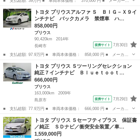
■ 支払総額: 39万円 ■ 車両本体価格： 370,000 円 ■ メーカー
名： トヨタ ■ 車種名： プリウスアルファ ■ グレード名：
大分
大分市
プリウス
トヨタ プリウスアルファ Ｓ ＢＩＧ－Ｘ９イ
Ｇ ナビＴＶ／バックカメラ ＥＴＣ ■ 排気量： 1800cc ■ ドア
ンチナビ バックカメラ 禁煙車 ハ…
枚数： ...
858,000円
プリウス
90,420km
2014年
7月30日
提携サイト
長崎市
■ 支払総額: 97.9万円 ■ 車両本体価格： 858,000 円 ■ メーカー
名： トヨタ ■ 車種名： プリウスアルファ ■ グレード名：
長崎
長崎市
プリウス
トヨタ プリウス Ｓツーリングセレクション
Ｓ ＢＩＧ－Ｘ９インチナビ バックカメラ 禁煙車 ハーフレザー
純正７インチナビ Ｂｌｕｅｔｏｏｔ…
シート コーナ...
666,000円
プリウス
163,000km
2009年
7月29日
提携サイト
島原市
■ 支払総額: 77.9万円 ■ 車両本体価格： 666,000 円 ■ メーカー
名： トヨタ ■ 車種名： プリウス ■ グレード名： Ｓツーリン
長崎
島原市
プリウス
トヨタ プリウス Ｓセーフティプラス 保証書
グセレクション 純正７インチナビ Ｂｌｕｅｔｏｏｔｈ／ＡＭ／Ｆ
／純正 ＳＤナビ／衝突安全装置／車…
Ｍ／ＣＤ／Ｄ...
1,559,000円