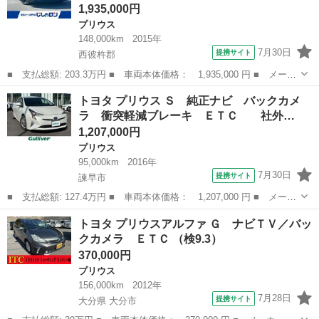
1,935,000円
プリウス
148,000km
2015年
7月30日
提携サイト
西彼杵郡
■ 支払総額: 203.3万円 ■ 車両本体価格： 1,935,000 円 ■ メーカ
ー名： トヨタ ■ 車種名： プリウス ■ グレード名： Ｓツーリ
長崎
西彼杵郡
プリウス
トヨタ プリウス Ｓ 純正ナビ バックカメ
ングセレクション 純正オーディオ プッシュスタート スマートキ
ラ 衝突軽減ブレーキ ＥＴＣ 社外…
ー 純正...
1,207,000円
プリウス
95,000km
2016年
7月30日
提携サイト
諫早市
■ 支払総額: 127.4万円 ■ 車両本体価格： 1,207,000 円 ■ メーカ
ー名： トヨタ ■ 車種名： プリウス ■ グレード名： Ｓ 純正
長崎
諫早市
プリウス
トヨタ プリウスアルファ Ｇ ナビＴＶ／バッ
ナビ バックカメラ 衝突軽減ブレーキ ＥＴＣ 社外ドライブレ
クカメラ ＥＴＣ （検9.3）
コーダー...
370,000円
プリウス
156,000km
2012年
7月28日
提携サイト
大分県 大分市