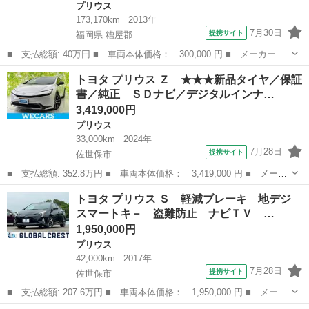
プリウス
173,170km
2013年
7月30日
提携サイト
福岡県 糟屋郡
■ 支払総額: 40万円 ■ 車両本体価格： 300,000 円 ■ メーカー
名： トヨタ ■ 車種名： プリウス ■ グレード名： Ｓツーリン
福岡
糟屋郡
プリウス
トヨタ プリウス Ｚ ★★★新品タイヤ／保証
グセレクション １．８ Ｓ メモリーナビ・フルセグ・バックカメ
書／純正 ＳＤナビ／デジタルインナ…
ラ・オートエアコ...
3,419,000円
プリウス
33,000km
2024年
7月28日
提携サイト
佐世保市
■ 支払総額: 352.8万円 ■ 車両本体価格： 3,419,000 円 ■ メーカ
ー名： トヨタ ■ 車種名： プリウス ■ グレード名： Ｚ
長崎
佐世保市
プリウス
トヨタ プリウス Ｓ 軽減ブレーキ 地デジ
★★★新品タイヤ／保証書／純正 ＳＤナビ／デジタルインナーミラ
スマートキ－ 盗難防止 ナビＴＶ …
ー／衝突安全...
1,950,000円
プリウス
42,000km
2017年
7月28日
提携サイト
佐世保市
■ 支払総額: 207.6万円 ■ 車両本体価格： 1,950,000 円 ■ メーカ
ー名： トヨタ ■ 車種名： プリウス ■ グレード名： Ｓ 軽減