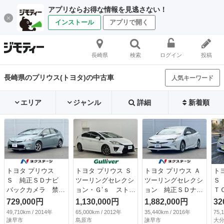
アプリならお得な情報を見逃さない！
インストール
アプリで開く
長崎県
検索
ログイン
投稿
長崎県のプリウス(トヨタ)の中古車
人気キーワード
エリア
ジャンル
詳細
新着順
トヨタ プリウス
トヨタ プリウス Ｓ
トヨタ プリウス Ａ
ト
Ｓ 純正ＳＤナビ
ツーリングセレクシ
ツーリングセレクシ
Ｓ
バックカメラ 禁煙
ョン・Ｇ’ｓ ストラ
ョン 純正ＳＤナ
Ｔ
車 スマートキー
ーダＨＤＤナビ フ
ビ バックカメラ
メ
729,000円
1,130,000円
1,882,000円
32
ＨＩＤヘッド 純正
ルセグ ＤＶＤ Ｂ
衝突被害軽減システ
49,710km / 2014年
65,000km / 2012年
35,440km / 2016年
75,
１５インチアルミ
ｌｕｅｔｏｏｔｈ
ム レーダークルー
諫早市
島原市
諫早市
大分