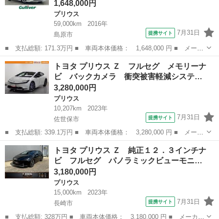
1,648,000円
プリウス
59,000km
2016年
7月31日
提携サイト
島原市
■ 支払総額: 171.3万円 ■ 車両本体価格： 1,648,000 円 ■ メーカ
ー名： トヨタ ■ 車種名： プリウス ■ グレード名： Ａプレミ
長崎
島原市
プリウス
トヨタ プリウス Ｚ フルセグ メモリーナ
アム 純正ナビ（ＤＳＺＴ－ＹＣ４Ｔ） フルセグＴＶ ＣＤ ＤＶ
ビ バックカメラ 衝突被害軽減システ…
Ｄ Ｂｌ...
3,280,000円
プリウス
10,207km
2023年
7月31日
提携サイト
佐世保市
■ 支払総額: 339.1万円 ■ 車両本体価格： 3,280,000 円 ■ メーカ
ー名： トヨタ ■ 車種名： プリウス ■ グレード名： Ｚ フル
長崎
佐世保市
プリウス
トヨタ プリウス Ｚ 純正１２．３インチナ
セグ メモリーナビ バックカメラ 衝突被害軽減システム ＥＴ
ビ フルセグ パノラミックビューモニ…
Ｃ ドラレ...
3,180,000円
プリウス
15,000km
2023年
7月31日
提携サイト
長崎市
■ 支払総額: 328万円 ■ 車両本体価格： 3,180,000 円 ■ メーカー