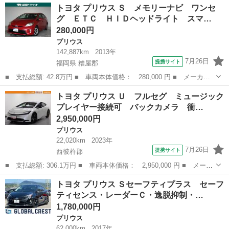
長崎
諫早市
プリウス
トヨタ プリウス Ｓ メモリーナビ ワンセ
ングセレクション フルセグ メモリーナビ ＤＶＤ再生 バックカ
グ ＥＴＣ ＨＩＤヘッドライト スマ…
メラ 衝...
280,000円
プリウス
142,887km
2013年
7月26日
提携サイト
福岡県 糟屋郡
■ 支払総額: 42.8万円 ■ 車両本体価格： 280,000 円 ■ メーカー
名： トヨタ ■ 車種名： プリウス ■ グレード名： Ｓ メモリ
福岡
糟屋郡
プリウス
トヨタ プリウス Ｕ フルセグ ミュージック
ーナビ ワンセグ ＥＴＣ ＨＩＤヘッドライト スマートキー ■
プレイヤー接続可 バックカメラ 衝…
排気量： ...
2,950,000円
プリウス
22,020km
2023年
7月26日
提携サイト
西彼杵郡
■ 支払総額: 306.1万円 ■ 車両本体価格： 2,950,000 円 ■ メーカ
ー名： トヨタ ■ 車種名： プリウス ■ グレード名： Ｕ フル
長崎
西彼杵郡
プリウス
トヨタ プリウス Ｓセーフティプラス セーフ
セグ ミュージックプレイヤー接続可 バックカメラ 衝突被害軽減
ティセンス・レーダーＣ・逸脱抑制・…
システム...
1,780,000円
プリウス
62,000km
2017年