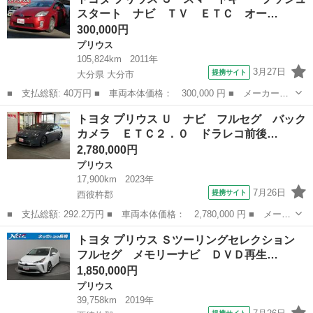
セグ バックカメラ 衝突被害軽減システム ＥＴＣ ドラレコ Ｌ
スタート ナビ ＴＶ ＥＴＣ オー…
ＥＤヘッ...
300,000円
プリウス
105,824km
2011年
3月27日
提携サイト
大分県 大分市
■ 支払総額: 40万円 ■ 車両本体価格： 300,000 円 ■ メーカー
名： トヨタ ■ 車種名： プリウス ■ グレード名： Ｓ スマー
大分
大分市
プリウス
トヨタ プリウス Ｕ ナビ フルセグ バック
トキー プッシュスタート ナビ ＴＶ ＥＴＣ オートエアコン
カメラ ＥＴＣ２．０ ドラレコ前後…
記録簿 電動格納...
2,780,000円
プリウス
17,900km
2023年
7月26日
提携サイト
西彼杵郡
■ 支払総額: 292.2万円 ■ 車両本体価格： 2,780,000 円 ■ メーカ
ー名： トヨタ ■ 車種名： プリウス ■ グレード名： Ｕ ナ
長崎
西彼杵郡
プリウス
トヨタ プリウス Ｓツーリングセレクション
ビ フルセグ バックカメラ ＥＴＣ２．０ ドラレコ前後 シート
フルセグ メモリーナビ ＤＶＤ再生…
ヒーター ...
1,850,000円
プリウス
39,758km
2019年