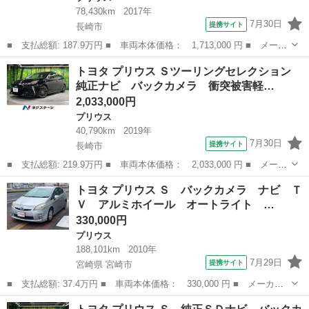
78,430km
2017年
7月30日
提携サイト
長崎市
■ 支払総額: 187.9万円 ■ 車両本体価格： 1,713,000 円 ■ メーカ
ー名： トヨタ ■ 車種名： プリウス ■ グレード名： Ａツーリ
長崎
長崎市
プリウス
トヨタ プリウス Ｓツーリングセレクション
ングセレクション 純正フルエアロ 純正９インチナビ バックカメ
純正ナビ バックカメラ 衝突被害軽…
ラ 衝突...
2,033,000円
プリウス
40,790km
2019年
7月30日
提携サイト
長崎市
■ 支払総額: 219.9万円 ■ 車両本体価格： 2,033,000 円 ■ メーカ
ー名： トヨタ ■ 車種名： プリウス ■ グレード名： Ｓツーリ
長崎
長崎市
プリウス
トヨタ プリウス Ｓ バックカメラ ナビ Ｔ
ングセレクション 純正ナビ バックカメラ 衝突被害軽減システ
Ｖ アルミホイール オートライト …
ム レーダ...
330,000円
プリウス
188,101km
2010年
7月29日
提携サイト
宮崎県 宮崎市
■ 支払総額: 37.4万円 ■ 車両本体価格： 330,000 円 ■ メーカー
名： トヨタ ■ 車種名： プリウス ■ グレード名： Ｓ バック
宮崎
宮崎市
プリウス