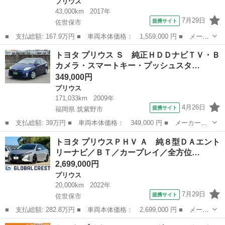
プリウス
43,000km
2017年
7月29日
提携サイト
佐世保市
■ 支払総額: 167.9万円 ■ 車両本体価格： 1,559,000 円 ■ メーカ
ー名： トヨタ ■ 車種名： プリウス ■ グレード名： Ｓセーフ
長崎
佐世保市
プリウス
トヨタ プリウス Ｓ 純正ＨＤＤナビＴＶ・Ｂ
ティプラス 保証書／純正 ＳＤナビ／衝突安全装置／車線逸脱防止
カメラ・スマートキー・プッシュスタ…
支援シス...
349,000円
プリウス
171,033km
2009年
4月26日
提携サイト
福岡県 筑紫野市
■ 支払総額: 39万円 ■ 車両本体価格： 349,000 円 ■ メーカー
名： トヨタ ■ 車種名： プリウス ■ グレード名： Ｓ 純正Ｈ
福岡
筑紫野市
プリウス
トヨタ プリウスＰＨＶ Ａ 純８型ＤＡエント
ＤＤナビＴＶ・Ｂカメラ・スマートキー・プッシュスタート・オート
リーナビ／ＢＴ／カープレイ／全方位…
ライト・本革ステ...
2,699,000円
プリウス
20,000km
2022年
7月29日
提携サイト
佐世保市
■ 支払総額: 282.8万円 ■ 車両本体価格： 2,699,000 円 ■ メーカ
ー名： トヨタ ■ 車種名： プリウスＰＨＶ ■ グレード名：
長崎
佐世保市
プリウス