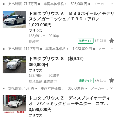
■ 支払総額: 71.7万円 ■ 車両本体価格： 598,000 円 ■ メーカー
名： トヨタ ■ 車種名： プリウス ■ グレード名： Ｓ １．８
長崎
長崎市
プリウス
トヨタ プリウス Ａ ＢＢＳホイール／モデリ
Ｓ ＥＴＣ付 ＡＭ／ＦＭラジオ ＣＤプレーヤー ■ 排気量：
スタ／ガーニッシュ／ＴＲＤエアロ／…
1800cc...
1,023,000円
プリウス
183,691km
2016年
7月26日
提携サイト
長崎市
■ 支払総額: 114.7万円 ■ 車両本体価格： 1,023,000 円 ■ メーカ
ー名： トヨタ ■ 車種名： プリウス ■ グレード名： Ａ ＢＢ
長崎
長崎市
プリウス
トヨタ プリウス Ｓ （検9.12）
Ｓホイール／モデリスタ／ガーニッシュ／ＴＲＤエアロ／デイライト
360,000円
／バック...
プリウス
163,765km
2010年
7月15日
提携サイト
鹿児島県 鹿児島市
■ 支払総額: 40万円 ■ 車両本体価格： 360,000 円 ■ メーカー
名： トヨタ ■ 車種名： プリウス ■ グレード名： Ｓ ■ 排気
鹿児島
鹿児島市
プリウス
トヨタ プリウス Ｚ ディスプレイオーディ
量： 1800cc ■ ドア枚数： 5D ■ ミッション： CVT ■ 店舗...
オ パノラミックビューモニター スマ…
3,590,000円
プリウス