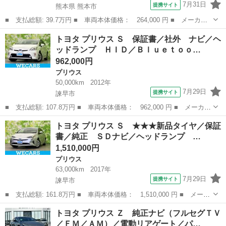
7月31日
提携サイト
熊本県 熊本市
■ 支払総額: 39.7万円 ■ 車両本体価格： 264,000 円 ■ メーカー
名： トヨタ ■ 車種名： プリウス ■ グレード名： Ｓツーリン
熊本
熊本市
プリウス
トヨタ プリウス Ｓ 保証書／社外 ナビ／ヘ
グセレクション ハイブリッド ＥＴＣ バックカメラ ナビ オー
ッドランプ ＨＩＤ／Ｂｌｕｅｔｏｏ…
トライト Ｌ...
962,000円
プリウス
50,000km
2012年
7月29日
提携サイト
諫早市
■ 支払総額: 107.8万円 ■ 車両本体価格： 962,000 円 ■ メーカー
名： トヨタ ■ 車種名： プリウス ■ グレード名： Ｓ 保証書
長崎
諫早市
プリウス
トヨタ プリウス Ｓ ★★★新品タイヤ／保証
／社外 ナビ／ヘッドランプ ＨＩＤ／Ｂｌｕｅｔｏｏｔｈ接続／Ｅ
書／純正 ＳＤナビ／ヘッドランプ …
ＴＣ／ＥＢ...
1,510,000円
プリウス
63,000km
2017年
7月29日
提携サイト
諫早市
■ 支払総額: 161.8万円 ■ 車両本体価格： 1,510,000 円 ■ メーカ
ー名： トヨタ ■ 車種名： プリウス ■ グレード名： Ｓ
長崎
諫早市
プリウス
トヨタ プリウス Ｚ 純正ナビ（フルセグＴＶ
★★★新品タイヤ／保証書／純正 ＳＤナビ／ヘッドランプ ＬＥＤ
／ＦＭ／ＡＭ）／電動リアゲート／パ…
／Ｂｌｕｅｔ...