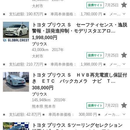
7月25日
提携サイト
大村市
■ 支払総額: 190.8万円 ■ 車両本体価格： 1,780,000 円 ■ メーカ
ー名： トヨタ ■ 車種名： プリウス ■ グレード名： Ｓセーフ
長崎
大村市
プリウス
トヨタ プリウス Ｓ セーフティセンス・逸脱
ティプラス セーフティセンス・レーダーＣ・逸脱抑制・Ａハイビー
警報・誤発進抑制・モデリスタエアロ…
ム・Ａリ...
1,998,000円
プリウス
43,000km
2017年
7月25日
提携サイト
大村市
■ 支払総額: 210.7万円 ■ 車両本体価格： 1,998,000 円 ■ メーカ
ー名： トヨタ ■ 車種名： プリウス ■ グレード名： Ｓ セー
長崎
大村市
プリウス
トヨタ プリウス Ｓ ＨＶＢ再充電渡し保証付
フティセンス・逸脱警報・誤発進抑制・モデリスタエアロ・純１７Ａ
き ＥＴＣ バックカメラ ナビ Ｔ…
Ｗ・Ａリ...
308,000円
プリウス
145,948km
2010年
7月22日
提携サイト
熊本県 熊本市
■ 支払総額: 42.8万円 ■ 車両本体価格： 308,000 円 ■ メーカー
名： トヨタ ■ 車種名： プリウス ■ グレード名： Ｓ ＨＶＢ
熊本
熊本市
プリウス
トヨタ プリウス Ｓツーリングセレクション
再充電渡し保証付き ＥＴＣ バックカメラ ナビ ＴＶ アルミホ