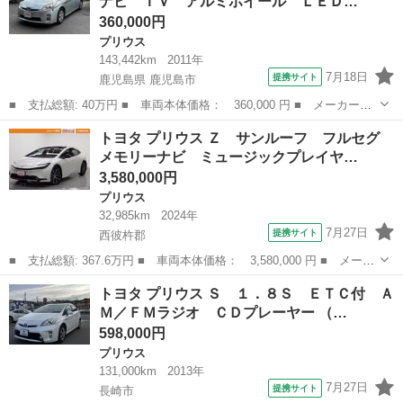
ナビ ＴＶ アルミホイール ＬＥＤ…
メラ 衝...
360,000円
プリウス
143,442km
2011年
7月18日
提携サイト
鹿児島県 鹿児島市
■ 支払総額: 40万円 ■ 車両本体価格： 360,000 円 ■ メーカー
名： トヨタ ■ 車種名： プリウス ■ グレード名： Ｓ ＥＴ
鹿児島
鹿児島市
プリウス
トヨタ プリウス Ｚ サンルーフ フルセグ
Ｃ バックカメラ ナビ ＴＶ アルミホイール ＬＥＤヘッドラン
メモリーナビ ミュージックプレイヤ…
プ ＣＶＴ スマー...
3,580,000円
プリウス
32,985km
2024年
7月27日
提携サイト
西彼杵郡
■ 支払総額: 367.6万円 ■ 車両本体価格： 3,580,000 円 ■ メーカ
ー名： トヨタ ■ 車種名： プリウス ■ グレード名： Ｚ サン
長崎
西彼杵郡
プリウス
トヨタ プリウス Ｓ １．８Ｓ ＥＴＣ付 Ａ
ルーフ フルセグ メモリーナビ ミュージックプレイヤー接続可
Ｍ／ＦＭラジオ ＣＤプレーヤー （…
バックカ...
598,000円
プリウス
131,000km
2013年
7月27日
提携サイト
長崎市