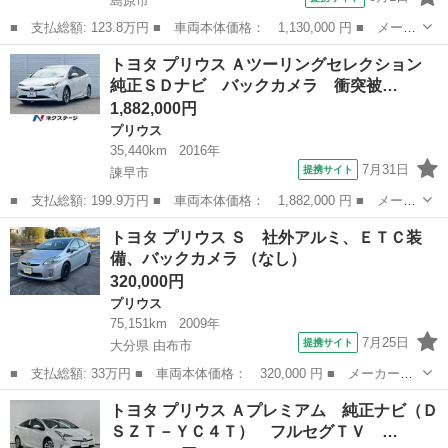
島原市
■ 支払総額: 123.8万円 ■ 車両本体価格： 1,130,000 円 ■ メーカ
ー名： トヨタ ■ 車種名： プリウス ■ グレード名： Ｓツーリ
長崎
島原市
プリウス
トヨタ プリウス Ａツーリングセレクション
ングセレクション・Ｇ’ｓ ストラーダＨＤＤナビ フルセグ ＤＶ
純正ＳＤナビ バックカメラ 衝突被…
Ｄ Ｂｌ...
1,882,000円
プリウス
35,440km
2016年
7月31日
提携サイト
諫早市
■ 支払総額: 199.9万円 ■ 車両本体価格： 1,882,000 円 ■ メーカ
ー名： トヨタ ■ 車種名： プリウス ■ グレード名： Ａツーリ
長崎
諫早市
プリウス
トヨタ プリウス Ｓ 社外アルミ、ＥＴＣ装
ングセレクション 純正ＳＤナビ バックカメラ 衝突被害軽減シス
備、バックカメラ （なし）
テム レ...
320,000円
プリウス
75,151km
2009年
7月25日
提携サイト
大分県 由布市
■ 支払総額: 33万円 ■ 車両本体価格： 320,000 円 ■ メーカー
名： トヨタ ■ 車種名： プリウス ■ グレード名： Ｓ 社外ア
大分
由布市
プリウス
トヨタ プリウス Ａプレミアム 純正ナビ（Ｄ
ルミ、ＥＴＣ装備、バックカメラ ■ 排気量： 1800cc ■ ドア枚
ＳＺＴ－ＹＣ４Ｔ） フルセグＴＶ …
数： 5...