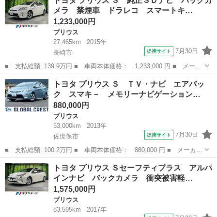
トヨタ プリウス Ｓ 純正ＳＤナビ バックカ
カメラ ナビ ＴＶ アルミホイール オートライト ＣＶＴ スマ
メラ 禁煙車 ドラレコ スマートキ…
ートキー ア...
1,233,000円
プリウス
27,465km
2015年
7月30日
提携サイト
長崎市
■ 支払総額: 139.9万円 ■ 車両本体価格： 1,233,000 円 ■ メーカ
ー名： トヨタ ■ 車種名： プリウス ■ グレード名： Ｓ 純正
長崎
長崎市
プリウス
トヨタ プリウス Ｓ ＴＶ・ナビ エアバッ
ＳＤナビ バックカメラ 禁煙車 ドラレコ スマートキー ＨＩＤ
ク スマキ－ メモリーナビゲーション…
ヘッド ...
880,000円
プリウス
53,000km
2013年
7月30日
提携サイト
佐世保市
■ 支払総額: 100.2万円 ■ 車両本体価格： 880,000 円 ■ メーカー
名： トヨタ ■ 車種名： プリウス ■ グレード名： Ｓ ＴＶ・
長崎
佐世保市
プリウス
トヨタ プリウス Ｓセーフティプラス アルパ
ナビ エアバック スマキ－ メモリーナビゲーション ＡＵＴＯエ
インナビ バックカメラ 衝突被害軽…
アコン ワ...
1,575,000円
プリウス
83,595km
2017年