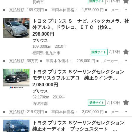
7月30日
提携サイト
長崎市
■ 支払総額: 169.9万円 ■ 車両本体価格： 1,575,000 円 ■ メーカ
ー名： トヨタ ■ 車種名： プリウス ■ グレード名： Ｓセーフ
長崎
長崎市
プリウス
トヨタ プリウス Ｓ ナビ、バックカメラ、社
ティプラス アルパインナビ バックカメラ 衝突被害軽減システ
外アルミ、ドラレコ、ＥＴＣ （検9…
ム レーダ...
298,000円
プリウス
109,000km
2010年
7月8日
提携サイト
福岡県 北九州市
■ 支払総額: 38万円 ■ 車両本体価格： 298,000 円 ■ メーカー
名： トヨタ ■ 車種名： プリウス ■ グレード名： Ｓ ナビ、
福岡
北九州市
プリウス
トヨタ プリウス Ｓツーリングセレクション
バックカメラ、社外アルミ、ドラレコ、ＥＴＣ ■ 排気量： 1800cc
モデリスタフルエアロ 純正９インチ…
■ ド...
2,080,000円
プリウス
52,170km
2016年
7月30日
提携サイト
西彼杵郡
■ 支払総額: 219.9万円 ■ 車両本体価格： 2,080,000 円 ■ メーカ
ー名： トヨタ ■ 車種名： プリウス ■ グレード名： Ｓツーリ
長崎
西彼杵郡
プリウス
トヨタ プリウス Ｓツーリングセレクション
ングセレクション モデリスタフルエアロ 純正９インチナビ 禁煙
純正オーディオ プッシュスタート …
車 バッ...