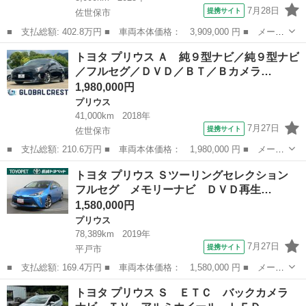
7月28日
提携サイト
佐世保市
■ 支払総額: 402.8万円 ■ 車両本体価格： 3,909,000 円 ■ メーカ
ー名： トヨタ ■ 車種名： プリウス ■ グレード名： Ｚ 保証
長崎
佐世保市
プリウス
トヨタ プリウス Ａ 純９型ナビ／純９型ナビ
書／ディスプレイオーディオ＋ナビ／デジタルインナーミラー／衝突
／フルセグ／ＤＶＤ／ＢＴ／Ｂカメラ…
安全装置...
1,980,000円
プリウス
41,000km
2018年
7月27日
提携サイト
佐世保市
■ 支払総額: 210.6万円 ■ 車両本体価格： 1,980,000 円 ■ メーカ
ー名： トヨタ ■ 車種名： プリウス ■ グレード名： Ａ 純９
長崎
佐世保市
プリウス
トヨタ プリウス Ｓツーリングセレクション
型ナビ／純９型ナビ／フルセグ／ＤＶＤ／ＢＴ／Ｂカメラ・革Ｈ／ス
フルセグ メモリーナビ ＤＶＤ再生…
テリモ・...
1,580,000円
プリウス
78,389km
2019年
7月27日
提携サイト
平戸市
■ 支払総額: 169.4万円 ■ 車両本体価格： 1,580,000 円 ■ メーカ
ー名： トヨタ ■ 車種名： プリウス ■ グレード名： Ｓツーリ
長崎
平戸市
プリウス
トヨタ プリウス Ｓ ＥＴＣ バックカメラ
ングセレクション フルセグ メモリーナビ ＤＶＤ再生 バックカ