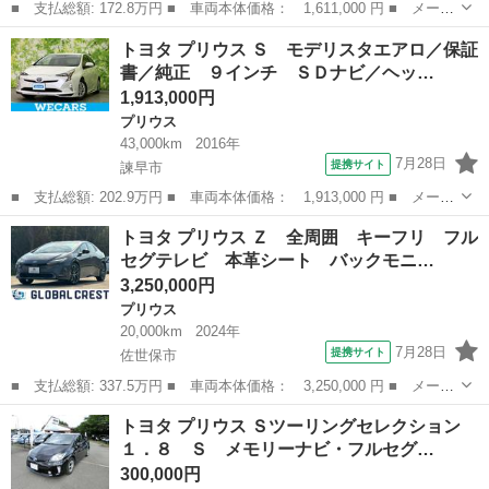
■ 支払総額: 172.8万円 ■ 車両本体価格： 1,611,000 円 ■ メーカ
ー名： トヨタ ■ 車種名： プリウスアルファ ■ グレード名：
長崎
諫早市
プリウス
トヨタ プリウス Ｓ モデリスタエアロ／保証
Ｇ 新品タイヤ／純正 ９インチ ＳＤナビ／シート ハーフレザー
書／純正 ９インチ ＳＤナビ／ヘッ…
／ドライ...
1,913,000円
プリウス
43,000km
2016年
7月28日
提携サイト
諫早市
■ 支払総額: 202.9万円 ■ 車両本体価格： 1,913,000 円 ■ メーカ
ー名： トヨタ ■ 車種名： プリウス ■ グレード名： Ｓ モデ
長崎
諫早市
プリウス
トヨタ プリウス Ｚ 全周囲 キーフリ フル
リスタエアロ／保証書／純正 ９インチ ＳＤナビ／ヘッドランプ
セグテレビ 本革シート バックモニ…
ＬＥＤ／...
3,250,000円
プリウス
20,000km
2024年
7月28日
提携サイト
佐世保市
■ 支払総額: 337.5万円 ■ 車両本体価格： 3,250,000 円 ■ メーカ
ー名： トヨタ ■ 車種名： プリウス ■ グレード名： Ｚ 全周
長崎
佐世保市
プリウス
トヨタ プリウス Ｓツーリングセレクション
囲 キーフリ フルセグテレビ 本革シート バックモニター シー
１．８ Ｓ メモリーナビ・フルセグ…
トクーラ...
300,000円