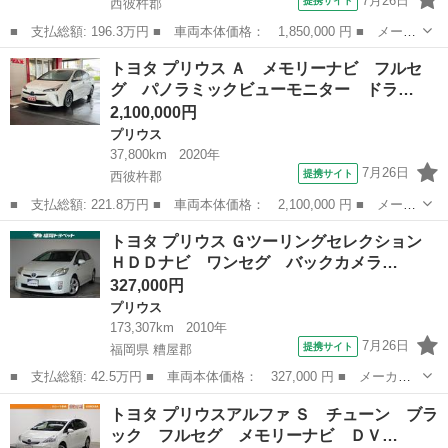
7月26日
提携サイト
西彼杵郡
■ 支払総額: 196.3万円 ■ 車両本体価格： 1,850,000 円 ■ メーカ
ー名： トヨタ ■ 車種名： プリウス ■ グレード名： Ｓツーリ
長崎
西彼杵郡
プリウス
トヨタ プリウス Ａ メモリーナビ フルセ
ングセレクション フルセグ メモリーナビ ＤＶＤ再生 ミュージ
グ パノラミックビューモニター ドラ…
ックプレ...
2,100,000円
プリウス
37,800km
2020年
7月26日
提携サイト
西彼杵郡
■ 支払総額: 221.8万円 ■ 車両本体価格： 2,100,000 円 ■ メーカ
ー名： トヨタ ■ 車種名： プリウス ■ グレード名： Ａ メモ
長崎
西彼杵郡
プリウス
トヨタ プリウス Ｇツーリングセレクション
リーナビ フルセグ パノラミックビューモニター ドラレコ前後
ＨＤＤナビ ワンセグ バックカメラ…
ＥＴＣ ...
327,000円
プリウス
173,307km
2010年
7月26日
提携サイト
福岡県 糟屋郡
■ 支払総額: 42.5万円 ■ 車両本体価格： 327,000 円 ■ メーカー
名： トヨタ ■ 車種名： プリウス ■ グレード名： Ｇツーリン
福岡
糟屋郡
プリウス
トヨタ プリウスアルファ Ｓ チューン ブラ
グセレクション ＨＤＤナビ ワンセグ バックカメラ ＥＴＣ Ｌ
ック フルセグ メモリーナビ ＤＶ…
ＥＤヘッドラ...