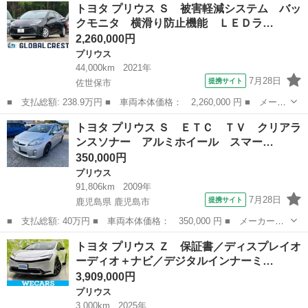
長崎
佐世保市
プリウス
トヨタ プリウス Ｓ 被害軽減システム バッ
ブレーキ 地デジ スマートキ－ 盗難防止 ナビＴＶ ＤＶＤ視聴
クモニタ 横滑り防止機能 ＬＥＤラ…
可能 横...
2,260,000円
プリウス
44,000km
2021年
7月28日
提携サイト
佐世保市
■ 支払総額: 238.9万円 ■ 車両本体価格： 2,260,000 円 ■ メーカ
ー名： トヨタ ■ 車種名： プリウス ■ グレード名： Ｓ 被害
長崎
佐世保市
プリウス
トヨタ プリウス Ｓ ＥＴＣ ＴＶ クリアラ
軽減システム バックモニタ 横滑り防止機能 ＬＥＤランプ ＥＴ
ンスソナー アルミホイール スマー…
Ｃ車載器...
350,000円
プリウス
91,806km
2009年
7月28日
提携サイト
鹿児島県 鹿児島市
■ 支払総額: 40万円 ■ 車両本体価格： 350,000 円 ■ メーカー
名： トヨタ ■ 車種名： プリウス ■ グレード名： Ｓ ＥＴ
鹿児島
鹿児島市
プリウス
トヨタ プリウス Ｚ 保証書／ディスプレイオ
Ｃ ＴＶ クリアランスソナー アルミホイール スマートキー 電
ーディオ＋ナビ／デジタルインナーミ…
動格納ミラー ＣＶ...
3,909,000円
プリウス
3,000km
2025年