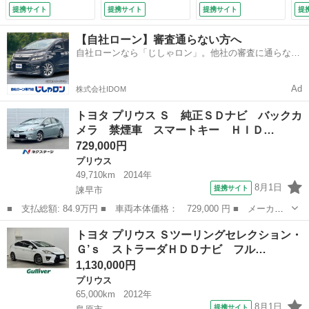
オートライト オー
バックカメラ 純正
ズ 禁煙車 ハーフ
提携サイト
提携サイト
提携サイト
提
トエアコン Ｂｌｕ
１８インチアルミ
レザーシート ドラ
ｅｔｏｏｔｈ Ｃ
ＥＴＣ ステアリン
レコ スマートキ
【自社ローン】審査通らない方へ
Ｄ 地デジ （検
グリモコン シート
ー ＬＥＤヘッド
自社ローンなら「じしゃロン」。他社の審査に通らなか
9.7）
リフター 電格ウィ
ビルトインＥＴＣ
った方も
ンカーミラー 純正
純正１７インチアル
エアロパーツ オー
ミ オートハイビー
Ad
株式会社IDOM
トライト （なし）
ム （検9.2）
トヨタ プリウス Ｓ 純正ＳＤナビ バックカ
メラ 禁煙車 スマートキー ＨＩＤ…
729,000円
プリウス
49,710km
2014年
8月1日
提携サイト
諫早市
■ 支払総額: 84.9万円 ■ 車両本体価格： 729,000 円 ■ メーカー
名： トヨタ ■ 車種名： プリウス ■ グレード名： Ｓ 純正Ｓ
長崎
諫早市
プリウス
トヨタ プリウス Ｓツーリングセレクション・
Ｄナビ バックカメラ 禁煙車 スマートキー ＨＩＤヘッド 純正
Ｇ’ｓ ストラーダＨＤＤナビ フル…
１５インチア...
1,130,000円
プリウス
65,000km
2012年
8月1日
提携サイト