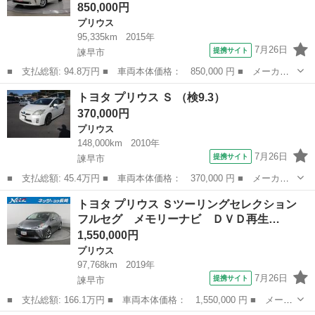
850,000円
プリウス
95,335km
2015年
7月26日
提携サイト
諫早市
■ 支払総額: 94.8万円 ■ 車両本体価格： 850,000 円 ■ メーカー
名： トヨタ ■ 車種名： プリウスアルファ ■ グレード名：
長崎
諫早市
プリウス
トヨタ プリウス Ｓ （検9.3）
Ｓ チューン ブラック フルセグ メモリーナビ ＤＶＤ再生 バ
370,000円
ックカメラ Ｅ...
プリウス
148,000km
2010年
7月26日
提携サイト
諫早市
■ 支払総額: 45.4万円 ■ 車両本体価格： 370,000 円 ■ メーカー
名： トヨタ ■ 車種名： プリウス ■ グレード名： Ｓ ■ 排気
長崎
諫早市
プリウス
トヨタ プリウス Ｓツーリングセレクション
量： 1800cc ■ ドア枚数： 5D ■ ミッション： CVT ■ ...
フルセグ メモリーナビ ＤＶＤ再生…
1,550,000円
プリウス
97,768km
2019年
7月26日
提携サイト
諫早市
■ 支払総額: 166.1万円 ■ 車両本体価格： 1,550,000 円 ■ メーカ
ー名： トヨタ ■ 車種名： プリウス ■ グレード名： Ｓツーリ