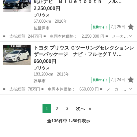
純正ナビ Ｂｌｕｅｔｏｏｔｈ フル…
イール ＣＶ...
2,250,000円
プリウス
67,000km
2016年
7月25日
提携サイト
佐世保市
■ 支払総額: 244万円 ■ 車両本体価格： 2,250,000 円 ■ メーカー
名： トヨタ ■ 車種名： プリウス ■ グレード名： Ｓツーリン
長崎
佐世保市
プリウス
トヨタ プリウス Ｇツーリングセレクションレ
グセレクション 純正ナビ Ｂｌｕｅｔｏｏｔｈ フルセグ ＣＤ／
ザーパッケージ ナビ・フルセグＴＶ…
ＤＶＤ バ...
660,000円
プリウス
183,200km
2013年
7月24日
提携サイト
諫早市
■ 支払総額: 78万円 ■ 車両本体価格： 660,000 円 ■ メーカー
名： トヨタ ■ 車種名： プリウス ■ グレード名： Ｇツーリン
長崎
諫早市
プリウス
グセレクションレザーパッケージ ナビ・フルセグＴＶ／Ｂｌｕｅｔ
ｏｏｔｈ接続／バ...
1
2
3
次へ
全136件中 1-50件表示