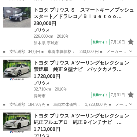
名： トヨタ ■ 車種名： プリウス ■ グレード名： Ｚ 純正１
長崎
長崎市
プリウス
トヨタ プリウス Ｓ スマートキー／プッシュ
２．３インチナビ フルセグ パノラミックビューモニター スマー
スタート／ドラレコ／Ｂｌｕｅｔｏｏ…
トキー 黒...
280,000円
プリウス
226,000km
2010年
7月16日
提携サイト
熊本県 宇城市
■ 支払総額: 34万円 ■ 車両本体価格： 280,000 円 ■ メーカー
名： トヨタ ■ 車種名： プリウス ■ グレード名： Ｓ スマー
熊本
宇城市
プリウス
トヨタ プリウス Ａツーリングセレクション
トキー／プッシュスタート／ドラレコ／Ｂｌｕｅｔｏｏｔｈ対応地デ
禁煙車 純正９型ナビ バックカメラ…
ジナビ／バックカ...
1,728,000円
プリウス
32,710km
2016年
7月31日
提携サイト
長崎市
■ 支払総額: 184.9万円 ■ 車両本体価格： 1,728,000 円 ■ メーカ
ー名： トヨタ ■ 車種名： プリウス ■ グレード名： Ａツーリ
長崎
長崎市
プリウス
トヨタ プリウス Ａツーリングセレクション
ングセレクション 禁煙車 純正９型ナビ バックカメラ 衝突軽
純正フルエアロ 純正９インチナビ …
減 レーダ...
1,713,000円
プリウス