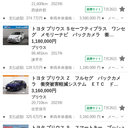
21,600km
2023年
7月26日
提携サイト
西彼杵郡
■ 支払総額: 374.7万円 ■ 車両本体価格： 3,590,000 円 ■ メーカ
ー名： トヨタ ■ 車種名： プリウス ■ グレード名： Ｚ ディ
長崎
西彼杵郡
プリウス
トヨタ プリウス Ｓセーフティプラス ワンセ
スプレイオーディオ パノラミックビューモニター スマートキー
グ メモリーナビ バックカメラ 衝…
セーフテ...
1,180,000円
プリウス
99,481km
2017年
7月26日
提携サイト
諫早市
■ 支払総額: 128.5万円 ■ 車両本体価格： 1,180,000 円 ■ メーカ
ー名： トヨタ ■ 車種名： プリウス ■ グレード名： Ｓセーフ
長崎
諫早市
プリウス
トヨタ プリウス Ｚ フルセグ バックカメ
ティプラス ワンセグ メモリーナビ バックカメラ 衝突被害軽減
ラ 衝突被害軽減システム ＥＴＣ ド…
システム...
3,160,000円
プリウス
20,710km
2023年
7月26日
提携サイト
佐世保市
■ 支払総額: 325.6万円 ■ 車両本体価格： 3,160,000 円 ■ メーカ
ー名： トヨタ ■ 車種名： プリウス ■ グレード名： Ｚ フル
長崎
佐世保市
プリウス
トヨタ プリウス Ｓ スマートキー プッシュ