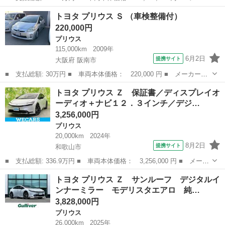
ー名： トヨタ ■ 車種名： プリウス ■ グレード名： Ｚ 新品
和歌山
和歌山市
プリウス
トヨタ プリウス Ｓ （車検整備付）
タイヤ／保証書／純正 １２．３インチ メモリーナビ／デジタルイ
220,000円
ンナーミ...
プリウス
115,000km
2009年
6月2日
提携サイト
大阪府 阪南市
■ 支払総額: 30万円 ■ 車両本体価格： 220,000 円 ■ メーカー
名： トヨタ ■ 車種名： プリウス ■ グレード名： Ｓ ■ 排気
大阪
阪南市
プリウス
トヨタ プリウス Ｚ 保証書／ディスプレイオ
量： 1800cc ■ ドア枚数： 5D ■ ミッション： CVT ■ 店舗...
ーディオ＋ナビ１２．３インチ／デジ…
3,256,000円
プリウス
20,000km
2024年
8月2日
提携サイト
和歌山市
■ 支払総額: 336.9万円 ■ 車両本体価格： 3,256,000 円 ■ メーカ
ー名： トヨタ ■ 車種名： プリウス ■ グレード名： Ｚ 保証
和歌山
和歌山市
プリウス
トヨタ プリウス Ｚ サンルーフ デジタルイ
書／ディスプレイオーディオ＋ナビ１２．３インチ／デジタルインナ
ンナーミラー モデリスタエアロ 純…
ーミラー...
3,828,000円
プリウス
26,000km
2025年