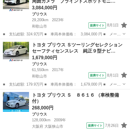
周囲カメラ ブラインドスポットモニ…
ーズ ド...
3,084,000円
プリウス
29,200km
2023年
8月1日
提携サイト
和歌山市
■ 支払総額: 324.9万円 ■ 車両本体価格： 3,084,000 円 ■ メーカ
ー名： トヨタ ■ 車種名： プリウス ■ グレード名： Ｚ 純正
和歌山
和歌山市
プリウス
トヨタ プリウス Ｓツーリングセレクション
１２．３型ナビ 全周囲カメラ ブラインドスポットモニター セー
セーフティセンスレス 純正９型ナビ…
フティセ...
1,679,000円
プリウス
61,550km
2017年
8月1日
提携サイト
和歌山市
■ 支払総額: 179.9万円 ■ 車両本体価格： 1,679,000 円 ■ メーカ
ー名： トヨタ ■ 車種名： プリウス ■ グレード名： Ｓツーリ
和歌山
和歌山市
プリウス
トヨタ プリウス Ｓ ８６１６ （車検整備
ングセレクション セーフティセンスレス 純正９型ナビ バックカ
付）
メラ 禁...
268,000円
プリウス
128,000km
2009年
7月26日
提携サイト
大阪府 大阪狭山市