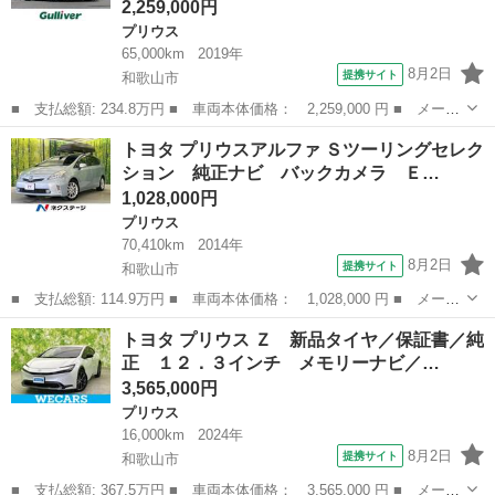
2,259,000円
プリウス
65,000km
2019年
8月2日
提携サイト
和歌山市
■ 支払総額: 234.8万円 ■ 車両本体価格： 2,259,000 円 ■ メーカ
ー名： トヨタ ■ 車種名： プリウス ■ グレード名： Ａツーリ
和歌山
和歌山市
プリウス
トヨタ プリウスアルファ Ｓツーリングセレク
ングセレクション モデリスタエアロ ＨＵＤ 置くだけ充電 Ｂカ
ション 純正ナビ バックカメラ Ｅ…
メ ＢＴ...
1,028,000円
プリウス
70,410km
2014年
8月2日
提携サイト
和歌山市
■ 支払総額: 114.9万円 ■ 車両本体価格： 1,028,000 円 ■ メーカ
ー名： トヨタ ■ 車種名： プリウスアルファ ■ グレード名：
和歌山
和歌山市
プリウス
トヨタ プリウス Ｚ 新品タイヤ／保証書／純
Ｓツーリングセレクション 純正ナビ バックカメラ ＥＴＣ ドラ
正 １２．３インチ メモリーナビ／…
レコ ス...
3,565,000円
プリウス
16,000km
2024年
8月2日
提携サイト
和歌山市
■ 支払総額: 367.5万円 ■ 車両本体価格： 3,565,000 円 ■ メーカ