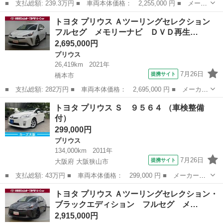
■ 支払総額: 239.3万円 ■ 車両本体価格： 2,255,000 円 ■ メーカ
ー名： トヨタ ■ 車種名： プリウスＰＨＶ ■ グレード名： Ａ
和歌山
橋本市
プリウス
トヨタ プリウス Ａツーリングセレクション
プレミアム 革シート フルセグ メモリーナビ ミュージックプレ
フルセグ メモリーナビ ＤＶＤ再生…
イヤー接...
2,695,000円
プリウス
26,419km
2021年
7月26日
提携サイト
橋本市
■ 支払総額: 282万円 ■ 車両本体価格： 2,695,000 円 ■ メーカー
名： トヨタ ■ 車種名： プリウス ■ グレード名： Ａツーリン
和歌山
橋本市
プリウス
トヨタ プリウス Ｓ ９５６４ （車検整備
グセレクション フルセグ メモリーナビ ＤＶＤ再生 バックカメ
付）
ラ 衝突被...
299,000円
プリウス
134,000km
2011年
7月26日
提携サイト
大阪府 大阪狭山市
■ 支払総額: 43万円 ■ 車両本体価格： 299,000 円 ■ メーカー
名： トヨタ ■ 車種名： プリウス ■ グレード名： Ｓ ９５６
大阪
大阪狭山市
プリウス
トヨタ プリウス Ａツーリングセレクション・
４ ■ 排気量： 1800cc ■ ドア枚数： 5D ■ ミッション： イン
ブラックエディション フルセグ メ…
パ...
2,915,000円