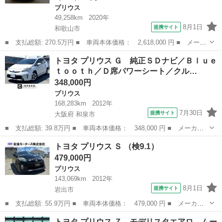
プリウス
49,258km
2020年
8月1日
提携サイト
和歌山市
■ 支払総額: 270.5万円 ■ 車両本体価格： 2,618,000 円 ■ メーカ
ー名： トヨタ ■ 車種名： プリウスＰＨＶ ■ グレード名：
和歌山
和歌山市
プリウス
トヨタ プリウス Ｇ 純正ＳＤナビ／Ｂｌｕｅ
Ｓ ＧＲスポーツ フルセグ メモリーナビ ＤＶＤ再生 ミュージ
ｔｏｏｔｈ／Ｄ席パワーシート／クル…
ックプレイ...
348,000円
プリウス
168,283km
2012年
7月30日
提携サイト
大阪府 和泉市
■ 支払総額: 39.8万円 ■ 車両本体価格： 348,000 円 ■ メーカー
名： トヨタ ■ 車種名： プリウス ■ グレード名： Ｇ 純正Ｓ
大阪
和泉市
プリウス
トヨタ プリウス Ｓ （検9.1）
Ｄナビ／Ｂｌｕｅｔｏｏｔｈ／Ｄ席パワーシート／クルーズコントロ
479,000円
ール／ステア...
プリウス
143,069km
2012年
8月1日
提携サイト
岩出市
■ 支払総額: 55.9万円 ■ 車両本体価格： 479,000 円 ■ メーカー
名： トヨタ ■ 車種名： プリウス ■ グレード名： Ｓ ■ 排気
和歌山
岩出市
プリウス
トヨタ プリウス Ｚ モデリスタエアロ ムー