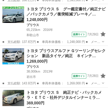
■ 支払総額: 168.2万円 ■ 車両本体価格： 1,595,000 円 ■ メーカ
ー名： トヨタ ■ 車種名： プリウス ■ グレード名： Ｓ フル
和歌山
田辺市
プリウス
トヨタ プリウス Ｓ グー鑑定書付／純正ナビ
セグ メモリーナビ ＤＶＤ再生 バックカメラ ＥＴＣ ＬＥＤヘ
／バックカメラ／衝突軽減ブレーキ／…
ッドラン...
1,248,000円
プリウス
65,215km
2016年
7月29日
提携サイト
和歌山市
■ 支払総額: 137.8万円 ■ 車両本体価格： 1,248,000 円 ■ メーカ
ー名： トヨタ ■ 車種名： プリウス ■ グレード名： Ｓ グー
和歌山
和歌山市
プリウス
トヨタ プリウスアルファ Ｇツーリングセレク
鑑定書付／純正ナビ／バックカメラ／衝突軽減ブレーキ／アダプティ
ション 新品タイヤ／純正 ８インチ…
ブクルー...
1,269,000円
プリウス
38,000km
2013年
7月28日
提携サイト
岩出市
■ 支払総額: 143.9万円 ■ 車両本体価格： 1,269,000 円 ■ メーカ
ー名： トヨタ ■ 車種名： プリウスアルファ ■ グレード名：
和歌山
岩出市
プリウス
トヨタ プリウス Ｓ 純正ナビ・バックカメ
Ｇツーリングセレクション 新品タイヤ／純正 ８インチ ＳＤナビ
ラ・ＥＴＣ・社外デジタルインナーミラ…
／ヘッド...
369,000円