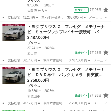
プリウス
97,000km
2010年
7月26日
提携サイト
大阪府 枚方市
■ 支払総額: 41.2万円 ■ 車両本体価格： 369,000 円 ■ メーカー
名： トヨタ ■ 車種名： プリウス ■ グレード名： Ｓ 純正ナ
大阪
枚方市
プリウス
トヨタ プリウス Ｚ フルセグ メモリーナ
ビ・バックカメラ・ＥＴＣ・社外デジタルインナーミラー ■ 排気
ビ ミュージックプレイヤー接続可 バ…
量： 180...
3,487,000円
プリウス
27,741km
2023年
7月28日
提携サイト
岩出市
■ 支払総額: 361.4万円 ■ 車両本体価格： 3,487,000 円 ■ メーカ
ー名： トヨタ ■ 車種名： プリウス ■ グレード名： Ｚ フル
和歌山
岩出市
プリウス
トヨタ プリウス Ｘ フルセグ メモリーナ
セグ メモリーナビ ミュージックプレイヤー接続可 バックカメ
ビ ＤＶＤ再生 バックカメラ 衝突被…
ラ 衝突被...
2,750,000円
プリウス
19,389km
2023年
7月28日
提携サイト
和歌山市
■ 支払総額: 287.7万円 ■ 車両本体価格： 2,750,000 円 ■ メーカ
ー名： トヨタ ■ 車種名： プリウス ■ グレード名： Ｘ フル
和歌山
和歌山市
プリウス