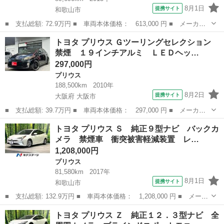
8月1日
提携サイト
和歌山市
■ 支払総額: 72.9万円 ■ 車両本体価格： 613,000 円 ■ メーカー
名： トヨタ ■ 車種名： プリウス ■ グレード名： Ｓ ＨＩＤ
和歌山
和歌山市
プリウス
トヨタ プリウス Ｇツーリングセレクション
ヘッド スマートキー ＥＴＣ 禁煙車 オーディオ オートライ
禁煙 １９インチアルミ ＬＥＤヘッ…
ト オートエア...
297,000円
プリウス
188,500km
2010年
8月2日
提携サイト
大阪府 大阪市
■ 支払総額: 39.7万円 ■ 車両本体価格： 297,000 円 ■ メーカー
名： トヨタ ■ 車種名： プリウス ■ グレード名： Ｇツーリン
大阪
大阪市
プリウス
トヨタ プリウス Ｓ 純正９型ナビ バックカ
グセレクション 禁煙 １９インチアルミ ＬＥＤヘッドライト フ
メラ 禁煙車 衝突被害軽減装置 レ…
ルセグナビ ...
1,208,000円
プリウス
81,580km
2017年
8月1日
提携サイト
和歌山市
■ 支払総額: 132.9万円 ■ 車両本体価格： 1,208,000 円 ■ メーカ
ー名： トヨタ ■ 車種名： プリウス ■ グレード名： Ｓ 純正
和歌山
和歌山市
プリウス
トヨタ プリウス Ｚ 純正１２．３型ナビ 全
９型ナビ バックカメラ 禁煙車 衝突被害軽減装置 レーダークル