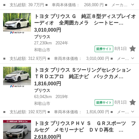
■ 支払総額: 39.7万円 ■ 車両本体価格： 268,000 円 ■ メーカー
名： トヨタ ■ 車種名： プリウス ■ グレード名： Ｓ ８６１
大阪
大阪狭山市
プリウス
トヨタ プリウス Ｇ 純正８型ディスプレイオ
６ ■ 排気量： 1800cc ■ ドア枚数： 5D ■ ミッション： イ...
ーディオ 全周囲カメラ シートヒー…
3,010,000円
プリウス
27,230km
2024年
8月1日
提携サイト
和歌山市
■ 支払総額: 312.9万円 ■ 車両本体価格： 3,010,000 円 ■ メーカ
ー名： トヨタ ■ 車種名： プリウス ■ グレード名： Ｇ 純正
和歌山
和歌山市
プリウス
トヨタ プリウス Ｓツーリングセレクション
８型ディスプレイオーディオ 全周囲カメラ シートヒーター ブラ
ＴＲＤエアロ 純正ナビ バックカメ…
インドス...
1,816,000円
プリウス
63,042km
2019年
8月1日
提携サイト
和歌山市
■ 支払総額: 192.9万円 ■ 車両本体価格： 1,816,000 円 ■ メーカ
ー名： トヨタ ■ 車種名： プリウス ■ グレード名： Ｓツーリ
和歌山
和歌山市
プリウス
トヨタ プリウスＰＨＶ Ｓ ＧＲスポーツ フ
ングセレクション ＴＲＤエアロ 純正ナビ バックカメラ セーフ
ルセグ メモリーナビ ＤＶＤ再生 …
ティセン...
2,618,000円