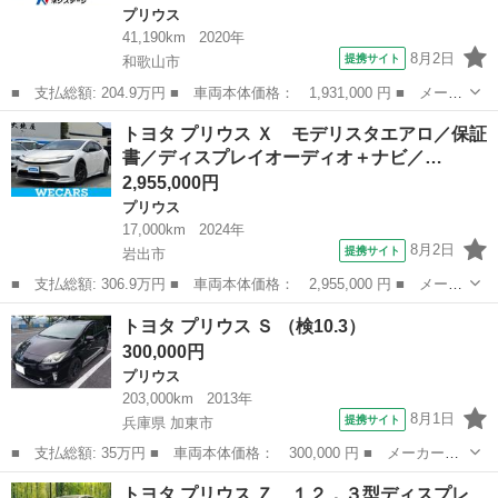
プリウス
41,190km
2020年
8月2日
提携サイト
和歌山市
■ 支払総額: 204.9万円 ■ 車両本体価格： 1,931,000 円 ■ メーカ
ー名： トヨタ ■ 車種名： プリウス ■ グレード名： Ｓ 純正
和歌山
和歌山市
プリウス
トヨタ プリウス Ｘ モデリスタエアロ／保証
９型ナビ バックカメラ 衝突被害軽減システム レーダークルー
書／ディスプレイオーディオ＋ナビ／…
ズ 禁煙車...
2,955,000円
プリウス
17,000km
2024年
8月2日
提携サイト
岩出市
■ 支払総額: 306.9万円 ■ 車両本体価格： 2,955,000 円 ■ メーカ
ー名： トヨタ ■ 車種名： プリウス ■ グレード名： Ｘ モデ
和歌山
岩出市
プリウス
トヨタ プリウス Ｓ （検10.3）
リスタエアロ／保証書／ディスプレイオーディオ＋ナビ／デジタルイ
300,000円
ンナーミ...
プリウス
203,000km
2013年
8月1日
提携サイト
兵庫県 加東市
■ 支払総額: 35万円 ■ 車両本体価格： 300,000 円 ■ メーカー
名： トヨタ ■ 車種名： プリウス ■ グレード名： Ｓ ■ 排気
兵庫
加東市
プリウス
トヨタ プリウス Ｚ １２．３型ディスプレ
量： 1800cc ■ ドア枚数： 5D ■ ミッション： CVT ■ 店舗...