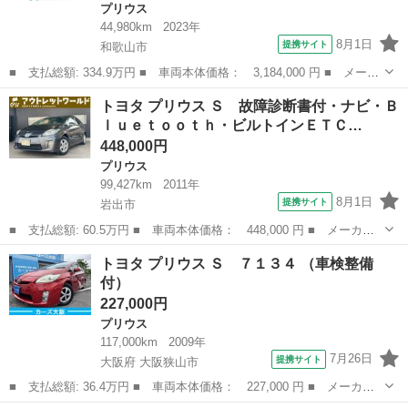
プリウス
44,980km
2023年
8月1日
提携サイト
和歌山市
■ 支払総額: 334.9万円 ■ 車両本体価格： 3,184,000 円 ■ メーカ
ー名： トヨタ ■ 車種名： プリウス ■ グレード名： Ｚ モデ
和歌山
和歌山市
プリウス
トヨタ プリウス Ｓ 故障診断書付・ナビ・Ｂ
リスタ メーカー１２．３型ディスプレイオーディオ 全周囲カメ
ｌｕｅｔｏｏｔｈ・ビルトインＥＴＣ…
ラ セーフ...
448,000円
プリウス
99,427km
2011年
8月1日
提携サイト
岩出市
■ 支払総額: 60.5万円 ■ 車両本体価格： 448,000 円 ■ メーカー
名： トヨタ ■ 車種名： プリウス ■ グレード名： Ｓ 故障診
和歌山
岩出市
プリウス
トヨタ プリウス Ｓ ７１３４ （車検整備
断書付・ナビ・Ｂｌｕｅｔｏｏｔｈ・ビルトインＥＴＣ・ＤＶＤ・Ｃ
付）
Ｄ・プッシュ...
227,000円
プリウス
117,000km
2009年
7月26日
提携サイト
大阪府 大阪狭山市
■ 支払総額: 36.4万円 ■ 車両本体価格： 227,000 円 ■ メーカー
名： トヨタ ■ 車種名： プリウス ■ グレード名： Ｓ ７１３