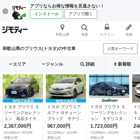
アプリならお得な情報を見逃さない！
インストール
アプリで開く
和歌山県
検索
ログイン
投稿
和歌山県のプリウス(トヨタ)の中古車
人気キーワード
エリア
ジャンル
詳細
新着順
トヨタ プリウス Ｓ
トヨタ プリウスア
トヨタ プリウス Ｓ
ト
ツーリングセレクシ
ルファ Ｇチューン
ツーリングセレクシ
Ｓ
ョン 新品タイヤ／
ブラック モデリス
ョン モデリスタエ
Ｔ
ＴＲＤエアロ／社
タエアロ／純正 Ｓ
アロ トヨタセーフ
ッ
2,367,000円
967,000円
1,723,000円
24
外 ９インチ ＳＤ
Ｄナビ／ドライブレ
ティセンス レーダ
（
63,000km / 2019年
112,000km / 2014年
73,000km / 2016年
133
ナビ／トヨタセーフ
コーダー 前後／ヘ
ークルーズコントロ
和歌山市
和歌山市
和歌山市
大阪