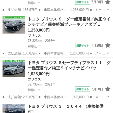
7月28日
提携サイト
和歌山市
■ 支払総額: 136.8万円 ■ 車両本体価格： 1,258,000 円 ■ メーカ
ー名： トヨタ ■ 車種名： プリウス ■ グレード名： Ｓ グー
和歌山
和歌山市
プリウス
トヨタ プリウス Ｓ グー鑑定書付／純正９イ
鑑定書付／純正ナビ／バックカメラ／衝突軽減ブレーキ／ＥＴＣ車載
ンチナビ／衝突軽減ブレーキ／アダプ…
器／アダ...
1,258,000円
プリウス
73,323km
2016年
7月28日
提携サイト
和歌山市
■ 支払総額: 138.8万円 ■ 車両本体価格： 1,258,000 円 ■ メーカ
ー名： トヨタ ■ 車種名： プリウス ■ グレード名： Ｓ グー
和歌山
和歌山市
プリウス
トヨタ プリウス ＳセーフティプラスＩＩ グ
鑑定書付／純正９インチナビ／衝突軽減ブレーキ／アダプティブクル
ー鑑定書付／純正９インチナビ／バッ…
ーズコン...
1,928,000円
プリウス
59,735km
2021年
7月28日
提携サイト
和歌山市
■ 支払総額: 205.8万円 ■ 車両本体価格： 1,928,000 円 ■ メーカ
ー名： トヨタ ■ 車種名： プリウス ■ グレード名： Ｓセーフ
和歌山
和歌山市
プリウス
トヨタ プリウス Ｓ １０４４ （車検整備
ティプラスＩＩ グー鑑定書付／純正９インチナビ／バックカメラ／
付）
衝突軽減...