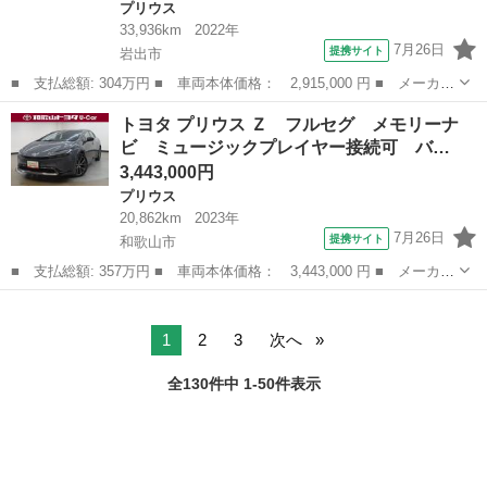
プリウス
33,936km
2022年
7月26日
提携サイト
岩出市
■ 支払総額: 304万円 ■ 車両本体価格： 2,915,000 円 ■ メーカー
名： トヨタ ■ 車種名： プリウス ■ グレード名： Ａツーリン
和歌山
岩出市
プリウス
トヨタ プリウス Ｚ フルセグ メモリーナ
グセレクション・ブラックエディション フルセグ メモリーナビ
ビ ミュージックプレイヤー接続可 バ…
ミュージッ...
3,443,000円
プリウス
20,862km
2023年
7月26日
提携サイト
和歌山市
■ 支払総額: 357万円 ■ 車両本体価格： 3,443,000 円 ■ メーカー
名： トヨタ ■ 車種名： プリウス ■ グレード名： Ｚ フルセ
和歌山
和歌山市
プリウス
グ メモリーナビ ミュージックプレイヤー接続可 バックカメラ
衝突被害軽...
1
2
3
次へ
全130件中 1-50件表示