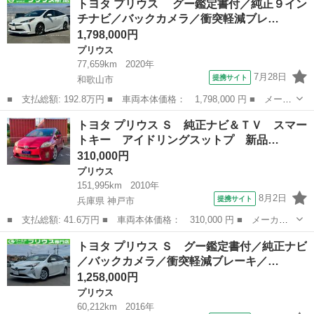
トヨタ プリウス グー鑑定書付／純正９イン
セグ メモリーナビ ＤＶＤ再生 バックカメラ 衝突被害軽減シス
チナビ／バックカメラ／衝突軽減ブレ…
テム Ｅ...
1,798,000円
プリウス
77,659km
2020年
7月28日
提携サイト
和歌山市
■ 支払総額: 192.8万円 ■ 車両本体価格： 1,798,000 円 ■ メーカ
ー名： トヨタ ■ 車種名： プリウス ■ グレード名： グー鑑
和歌山
和歌山市
プリウス
トヨタ プリウス Ｓ 純正ナビ＆ＴＶ スマー
定書付／純正９インチナビ／バックカメラ／衝突軽減ブレーキ／モデ
トキー アイドリングスットプ 新品…
リスタフ...
310,000円
プリウス
151,995km
2010年
8月2日
提携サイト
兵庫県 神戸市
■ 支払総額: 41.6万円 ■ 車両本体価格： 310,000 円 ■ メーカー
名： トヨタ ■ 車種名： プリウス ■ グレード名： Ｓ 純正ナ
兵庫
神戸市
プリウス
トヨタ プリウス Ｓ グー鑑定書付／純正ナビ
ビ＆ＴＶ スマートキー アイドリングスットプ 新品ドライブレコ
／バックカメラ／衝突軽減ブレーキ／…
ーダー 純正...
1,258,000円
プリウス
60,212km
2016年