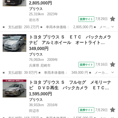
2,805,000円
プリウス
25,319km
2023年
7月29日
提携サイト
岩出市
■ 支払総額: 293.2万円 ■ 車両本体価格： 2,805,000 円 ■ メーカ
ー名： トヨタ ■ 車種名： プリウス ■ グレード名： Ｕ フル
和歌山
岩出市
プリウス
トヨタ プリウス Ｓ ＥＴＣ バックカメラ
セグ ミュージックプレイヤー接続可 バックカメラ 衝突被害軽減
ナビ アルミホイール オートライト…
システム...
349,000円
プリウス
76,092km
2009年
7月16日
提携サイト
兵庫県 尼崎市
■ 支払総額: 39.9万円 ■ 車両本体価格： 349,000 円 ■ メーカー
名： トヨタ ■ 車種名： プリウス ■ グレード名： Ｓ ＥＴ
兵庫
尼崎市
プリウス
トヨタ プリウス Ｓ フルセグ メモリーナ
Ｃ バックカメラ ナビ アルミホイール オートライト スマート
ビ ＤＶＤ再生 バックカメラ ＥＴＣ…
キー 電動格納...
1,595,000円
プリウス
38,932km
2016年
7月29日
提携サイト
田辺市