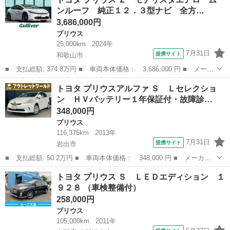
量： 1800cc ■ ドア枚数： 5D ■ ミッション： CVT ■ ...
ンルーフ 純正１２．３型ナビ 全方…
3,686,000円
プリウス
25,000km
2024年
7月31日
提携サイト
和歌山市
■ 支払総額: 374.8万円 ■ 車両本体価格： 3,686,000 円 ■ メーカ
ー名： トヨタ ■ 車種名： プリウス ■ グレード名： Ｚ モデ
和歌山
和歌山市
プリウス
トヨタ プリウスアルファ Ｓ Ｌセレクショ
リスタエアロ ムーンルーフ 純正１２．３型ナビ 全方位 デジタ
ン ＨＶバッテリー１年保証付・故障診…
ルインナ...
348,000円
プリウス
116,375km
2013年
7月31日
提携サイト
岩出市
■ 支払総額: 50.2万円 ■ 車両本体価格： 348,000 円 ■ メーカー
名： トヨタ ■ 車種名： プリウスアルファ ■ グレード名：
和歌山
岩出市
プリウス
トヨタ プリウス Ｓ ＬＥＤエディション １
Ｓ Ｌセレクション ＨＶバッテリー１年保証付・故障診断書付・純
９２８ （車検整備付）
正ナビ・Ｂｌｕ...
258,000円
プリウス
105,000km
2011年