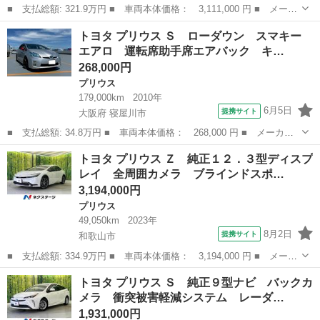
■ 支払総額: 321.9万円 ■ 車両本体価格： 3,111,000 円 ■ メーカ
ー名： トヨタ ■ 車種名： プリウス ■ グレード名： Ｚ 保証
和歌山
和歌山市
プリウス
トヨタ プリウス Ｓ ローダウン スマキー
書／ディスプレイオーディオ１２．３インチ／デジタルインナーミラ
エアロ 運転席助手席エアバック キ…
ー／トヨ...
268,000円
プリウス
179,000km
2010年
6月5日
提携サイト
大阪府 寝屋川市
■ 支払総額: 34.8万円 ■ 車両本体価格： 268,000 円 ■ メーカー
名： トヨタ ■ 車種名： プリウス ■ グレード名： Ｓ ローダ
大阪
寝屋川市
プリウス
トヨタ プリウス Ｚ 純正１２．３型ディスプ
ウン スマキー エアロ 運転席助手席エアバック キーレスエント
レイ 全周囲カメラ ブラインドスポ…
リ バックモ...
3,194,000円
プリウス
49,050km
2023年
8月2日
提携サイト
和歌山市
■ 支払総額: 334.9万円 ■ 車両本体価格： 3,194,000 円 ■ メーカ
ー名： トヨタ ■ 車種名： プリウス ■ グレード名： Ｚ 純正
和歌山
和歌山市
プリウス
トヨタ プリウス Ｓ 純正９型ナビ バックカ
１２．３型ディスプレイ 全周囲カメラ ブラインドスポットモニタ
メラ 衝突被害軽減システム レーダ…
ー １０...
1,931,000円