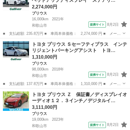
ヘッドアップディスプレイ ステアリ…
量： 1800...
2,274,000円
プリウス
16,000km
2021年
8月2日
提携サイト
和歌山市
■ 支払総額: 235.8万円 ■ 車両本体価格： 2,274,000 円 ■ メーカ
ー名： トヨタ ■ 車種名： プリウス ■ グレード名： Ａツーリ
和歌山
和歌山市
プリウス
トヨタ プリウス Ｓセーフティプラス インテ
ングセレクション ヘッドアップディスプレイ ステアリングスイッ
リジェントパーキングアシスト トヨ…
チ 社外...
1,310,000円
プリウス
98,000km
2018年
8月2日
提携サイト
和歌山市
■ 支払総額: 137.8万円 ■ 車両本体価格： 1,310,000 円 ■ メーカ
ー名： トヨタ ■ 車種名： プリウス ■ グレード名： Ｓセーフ
和歌山
和歌山市
プリウス
トヨタ プリウス Ｚ 保証書／ディスプレイオ
ティプラス インテリジェントパーキングアシスト トヨタセーフテ
ーディオ１２．３インチ／デジタルイ…
ィセンス...
3,111,000円
プリウス
19,000km
2023年
8月2日
提携サイト
和歌山市