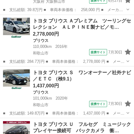
6月27日
提携サイト
大阪府 大阪狭山市
■ 支払総額: 39.8万円 ■ 車両本体価格： 258,000 円 ■ メーカー
名： トヨタ ■ 車種名： プリウス ■ グレード名： Ｓ ＬＥＤ
大阪
大阪狭山市
プリウス
トヨタ プリウス Ａプレミアム ツーリングセ
エディション １９２８ ■ 排気量： 1800cc ■ ドア枚数： 5D ...
レクション ＡＬＰＩＮＥ製ナビ／モ…
2,778,000円
プリウス
110,000km
2016年
7月30日
提携サイト
和歌山市
■ 支払総額: 284.7万円 ■ 車両本体価格： 2,778,000 円 ■ メーカ
ー名： トヨタ ■ 車種名： プリウス ■ グレード名： Ａプレミ
和歌山
和歌山市
プリウス
トヨタ プリウス Ｓ ワンオーナー／社外ナビ
アム ツーリングセレクション ＡＬＰＩＮＥ製ナビ／モデリスタエ
／ＥＴＣ （検9.1）
アロ／車...
1,437,000円
プリウス
101,000km
2020年
7月30日
提携サイト
和歌山市
■ 支払総額: 149.8万円 ■ 車両本体価格： 1,437,000 円 ■ メーカ
ー名： トヨタ ■ 車種名： プリウス ■ グレード名： Ｓ ワン
和歌山
和歌山市
プリウス
トヨタ プリウス Ｕ フルセグ ミュージック
オーナー／社外ナビ／ＥＴＣ ■ 排気量： 1800cc ■ ドア枚数：...
プレイヤー接続可 バックカメラ 衝…