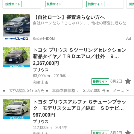
ティセンス／シート
ッドランプ ＬＥＤ
ール レザーシー
提携サイト
提携サイト
提携サイト
提
ヒーター 前席／車
／Ｂｌｕｅｔｏｏｔ
ト 前席シートヒー
線逸脱防止支援シス
ｈ接続／ＥＴＣ／Ｅ
ター 革巻きステア
【自社ローン】審査通らない方へ
テム／シート 合皮
ＢＤ付ＡＢＳ／横滑
リング ＬＥＤヘッ
自社ローンなら「じしゃロン」。他社の審査に通らなか
／ドライブレコーダ
り防止装置／アイド
ドライト オートラ
った方も
ー 純正／ヘッドラ
リングストップ／ク
イト オートハイビ
ンプ ＬＥＤ （検
ルーズコントロール
ーム ドライブレコ
Ad
株式会社IDOM
8.9）
（検9.1）
ーダー （検9.5）
トヨタ プリウス Ｓツーリングセレクション
新品タイヤ／ＴＲＤエアロ／社外 ９…
2,367,000円
プリウス
63,000km
2019年
8月2日
提携サイト
和歌山市
■ 支払総額: 247.5万円 ■ 車両本体価格： 2,367,000 円 ■ メーカ
ー名： トヨタ ■ 車種名： プリウス ■ グレード名： Ｓツーリ
和歌山
和歌山市
プリウス
トヨタ プリウスアルファ Ｇチューンブラッ
ングセレクション 新品タイヤ／ＴＲＤエアロ／社外 ９インチ Ｓ
ク モデリスタエアロ／純正 ＳＤナビ…
Ｄナビ／...
967,000円
プリウス
112,000km
2014年
8月2日
提携サイト