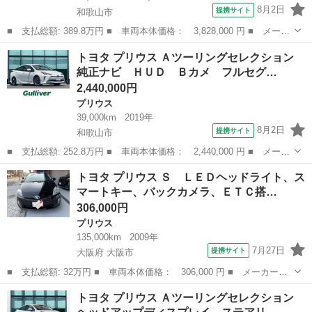
8月2日
提携サイト
和歌山市
■ 支払総額: 389.8万円 ■ 車両本体価格： 3,828,000 円 ■ メーカ
ー名： トヨタ ■ 車種名： プリウス ■ グレード名： Ｚ サン
和歌山
和歌山市
プリウス
トヨタ プリウス Ａツーリングセレクション
ルーフ デジタルインナーミラー モデリスタエアロ 純正ナビ 全
純正ナビ ＨＵＤ Ｂカメ フルセグ…
方位カメ...
2,440,000円
プリウス
39,000km
2019年
8月2日
提携サイト
和歌山市
■ 支払総額: 252.8万円 ■ 車両本体価格： 2,440,000 円 ■ メーカ
ー名： トヨタ ■ 車種名： プリウス ■ グレード名： Ａツーリ
和歌山
和歌山市
プリウス
トヨタ プリウス Ｓ ＬＥＤヘッドライト、ス
ングセレクション 純正ナビ ＨＵＤ Ｂカメ フルセグ レーダー
マートキー、バックカメラ、ＥＴＣ搭…
クルコン...
306,000円
プリウス
135,000km
2009年
7月27日
提携サイト
大阪府 大阪市
■ 支払総額: 32万円 ■ 車両本体価格： 306,000 円 ■ メーカー
名： トヨタ ■ 車種名： プリウス ■ グレード名： Ｓ ＬＥＤ
大阪
大阪市
プリウス
トヨタ プリウス Ａツーリングセレクション
ヘッドライト、スマートキー、バックカメラ、ＥＴＣ搭載。 ■ 排気