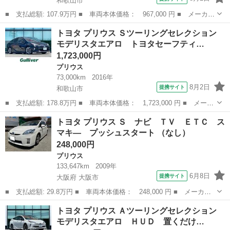
和歌山市
■ 支払総額: 107.9万円 ■ 車両本体価格： 967,000 円 ■ メーカー
名： トヨタ ■ 車種名： プリウスアルファ ■ グレード名： Ｇ
和歌山
和歌山市
プリウス
トヨタ プリウス Ｓツーリングセレクション
チューンブラック モデリスタエアロ／純正 ＳＤナビ／ドライブレ
モデリスタエアロ トヨタセーフティ…
コーダー ...
1,723,000円
プリウス
73,000km
2016年
8月2日
提携サイト
和歌山市
■ 支払総額: 178.8万円 ■ 車両本体価格： 1,723,000 円 ■ メーカ
ー名： トヨタ ■ 車種名： プリウス ■ グレード名： Ｓツーリ
和歌山
和歌山市
プリウス
トヨタ プリウス Ｓ ナビ ＴＶ ＥＴＣ ス
ングセレクション モデリスタエアロ トヨタセーフティセンス レ
マキ― プッシュスタート （なし）
ーダーク...
248,000円
プリウス
133,647km
2009年
6月8日
提携サイト
大阪府 大阪市
■ 支払総額: 29.8万円 ■ 車両本体価格： 248,000 円 ■ メーカー
名： トヨタ ■ 車種名： プリウス ■ グレード名： Ｓ ナビ
大阪
大阪市
プリウス
トヨタ プリウス Ａツーリングセレクション
ＴＶ ＥＴＣ スマキ― プッシュスタート ■ 排気量： 1800cc
モデリスタエアロ ＨＵＤ 置くだけ…
■ ...