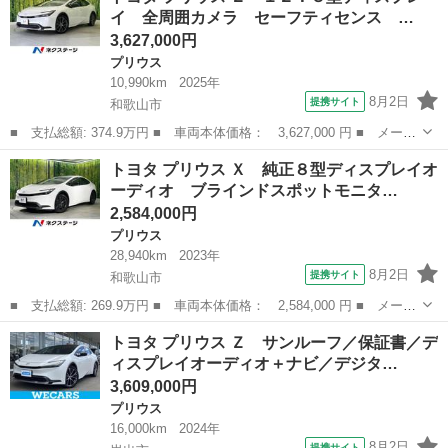
イ 全周囲カメラ セーフティセンス …
3,627,000円
プリウス
10,990km
2025年
8月2日
提携サイト
和歌山市
■ 支払総額: 374.9万円 ■ 車両本体価格： 3,627,000 円 ■ メーカ
ー名： トヨタ ■ 車種名： プリウス ■ グレード名： Ｚ １
和歌山
和歌山市
プリウス
トヨタ プリウス Ｘ 純正８型ディスプレイオ
２．３型ディスプレイ 全周囲カメラ セーフティセンス 禁煙車
ーディオ ブラインドスポットモニタ…
ＥＴＣ２．...
2,584,000円
プリウス
28,940km
2023年
8月2日
提携サイト
和歌山市
■ 支払総額: 269.9万円 ■ 車両本体価格： 2,584,000 円 ■ メーカ
ー名： トヨタ ■ 車種名： プリウス ■ グレード名： Ｘ 純正
和歌山
和歌山市
プリウス
トヨタ プリウス Ｚ サンルーフ／保証書／デ
８型ディスプレイオーディオ ブラインドスポットモニター バック
ィスプレイオーディオ＋ナビ／デジタ…
カメラ ...
3,609,000円
プリウス
16,000km
2024年
8月2日
提携サイト