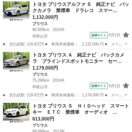
大阪
大阪狭山市
プリウス
トヨタ プリウスアルファ Ｓ 純正ナビ バッ
４ ■ 排気量： 1800cc ■ ドア枚数： 5D ■ ミッション： イ...
クカメラ 禁煙車 ドラレコ スマー…
1,132,000円
プリウス
80,500km
2015年
8月1日
提携サイト
和歌山市
■ 支払総額: 129.9万円 ■ 車両本体価格： 1,132,000 円 ■ メーカ
ー名： トヨタ ■ 車種名： プリウスアルファ ■ グレード名：
和歌山
和歌山市
プリウス
トヨタ プリウス Ａ 純正ナビ バックカメ
Ｓ 純正ナビ バックカメラ 禁煙車 ドラレコ スマートキー ビ
ラ ブラインドスポットモニター セー…
ルトイン...
1,179,000円
プリウス
75,290km
2016年
8月1日
提携サイト
和歌山市
■ 支払総額: 129.9万円 ■ 車両本体価格： 1,179,000 円 ■ メーカ
ー名： トヨタ ■ 車種名： プリウス ■ グレード名： Ａ 純正
和歌山
和歌山市
プリウス
トヨタ プリウス Ｓ ＨＩＤヘッド スマート
ナビ バックカメラ ブラインドスポットモニター セーフティセン
キー ＥＴＣ 禁煙車 オーディオ …
ス レー...
613,000円
プリウス
89,690km
2013年