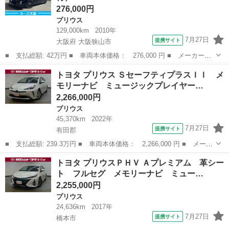
276,000円
プリウス
129,000km
2010年
7月27日
提携サイト
大阪府 大阪狭山市
■ 支払総額: 42万円 ■ 車両本体価格： 276,000 円 ■ メーカー
名： トヨタ ■ 車種名： プリウス ■ グレード名： Ｓ １０４
大阪
大阪狭山市
プリウス
トヨタ プリウス ＳセーフティプラスＩＩ メ
４ ■ 排気量： 1800cc ■ ドア枚数： 5D ■ ミッション： イン
モリーナビ ミュージックプレイヤー…
パ...
2,266,000円
プリウス
45,370km
2022年
7月27日
提携サイト
有田郡
■ 支払総額: 239.3万円 ■ 車両本体価格： 2,266,000 円 ■ メーカ
ー名： トヨタ ■ 車種名： プリウス ■ グレード名： Ｓセーフ
和歌山
有田郡
プリウス
トヨタ プリウスＰＨＶ Ａプレミアム 革シー
ティプラスＩＩ メモリーナビ ミュージックプレイヤー接続可 バ
ト フルセグ メモリーナビ ミュー…
ックカメ...
2,255,000円
プリウス
24,636km
2017年
7月27日
提携サイト
橋本市