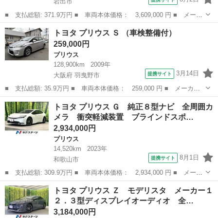
岩出市
■ 支払総額: 371.9万円 ■ 車両本体価格： 3,609,000 円 ■ メーカ
ー名： トヨタ ■ 車種名： プリウス ■ グレード名： Ｚ サン
和歌山
岩出市
プリウス
トヨタ プリウス Ｓ （車検整備付）
ルーフ／保証書／ディスプレイオーディオ＋ナビ／デジタルインナー
259,000円
ミラー／...
プリウス
128,900km
2009年
3月14日
提携サイト
大阪府 羽曳野市
■ 支払総額: 35.9万円 ■ 車両本体価格： 259,000 円 ■ メーカー
名： トヨタ ■ 車種名： プリウス ■ グレード名： Ｓ ■ 排気
大阪
羽曳野市
プリウス
トヨタ プリウス Ｇ 純正８型ナビ 全周囲カ
量： 1800cc ■ ドア枚数： 5D ■ ミッション： CVT ■ ...
メラ 衝突軽減装置 ブラインドスポ…
2,934,000円
プリウス
14,520km
2023年
8月1日
提携サイト
和歌山市
■ 支払総額: 309.9万円 ■ 車両本体価格： 2,934,000 円 ■ メーカ
ー名： トヨタ ■ 車種名： プリウス ■ グレード名： Ｇ 純正
和歌山
和歌山市
プリウス
トヨタ プリウス Ｚ モデリスタ メーカー１
８型ナビ 全周囲カメラ 衝突軽減装置 ブラインドスポットモニタ
２．３型ディスプレイオーディオ 全…
ー シー...
3,184,000円