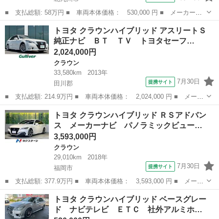
■ 支払総額: 58万円 ■ 車両本体価格： 530,000 円 ■ メーカー
名： トヨタ ■ 車種名： クラウンハイブリッド ■ グレード
福岡
北九州市
クラウン
トヨタ クラウンハイブリッド アスリートＳ
名： ベースグレード ナビテレビ ＥＴＣ 社外アルミホイール
純正ナビ ＢＴ ＴＶ トヨタセーフ…
エアロ アイドリング...
2,024,000円
クラウン
33,580km
2013年
7月30日
提携サイト
田川郡
■ 支払総額: 214.9万円 ■ 車両本体価格： 2,024,000 円 ■ メーカ
ー名： トヨタ ■ 車種名： クラウンハイブリッド ■ グレード
福岡
田川郡
クラウン
トヨタ クラウンハイブリッド ＲＳアドバン
名： アスリートＳ 純正ナビ ＢＴ ＴＶ トヨタセーフティセン
ス メーカーナビ パノラミックビュー…
ス 衝突軽...
3,593,000円
クラウン
29,010km
2018年
7月30日
提携サイト
福岡市
■ 支払総額: 377.9万円 ■ 車両本体価格： 3,593,000 円 ■ メーカ
ー名： トヨタ ■ 車種名： クラウンハイブリッド ■ グレード
福岡
福岡市
クラウン
トヨタ クラウンハイブリッド ベースグレー
名： ＲＳアドバンス メーカーナビ パノラミックビューモニタ
ド ナビテレビ ＥＴＣ 社外アルミホ…
ー セーフテ...