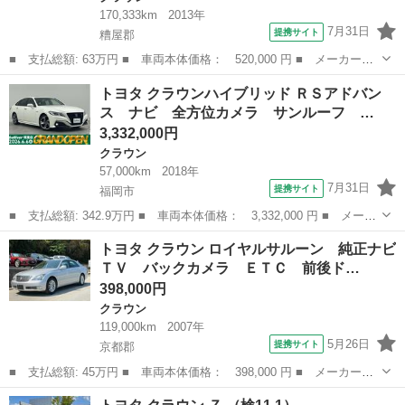
170,333km
2013年
7月31日
提携サイト
糟屋郡
■ 支払総額: 63万円 ■ 車両本体価格： 520,000 円 ■ メーカー
名： トヨタ ■ 車種名： クラウンハイブリッド ■ グレード
福岡
糟屋郡
クラウン
トヨタ クラウンハイブリッド ＲＳアドバン
名： ロイヤルサルーン ＨＤＤナビ フルセグ バックカメラ Ｅ
ス ナビ 全方位カメラ サンルーフ …
ＴＣ ＨＩＤヘッドラ...
3,332,000円
クラウン
57,000km
2018年
7月31日
提携サイト
福岡市
■ 支払総額: 342.9万円 ■ 車両本体価格： 3,332,000 円 ■ メーカ
ー名： トヨタ ■ 車種名： クラウンハイブリッド ■ グレード
福岡
福岡市
クラウン
トヨタ クラウン ロイヤルサルーン 純正ナビ
名： ＲＳアドバンス ナビ 全方位カメラ サンルーフ ブライン
ＴＶ バックカメラ ＥＴＣ 前後ド…
ドスポット...
398,000円
クラウン
119,000km
2007年
5月26日
提携サイト
京都郡
■ 支払総額: 45万円 ■ 車両本体価格： 398,000 円 ■ メーカー
名： トヨタ ■ 車種名： クラウン ■ グレード名： ロイヤルサ
福岡
京都郡
クラウン