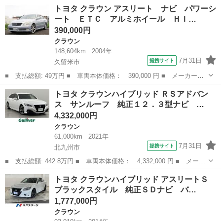
名： トヨタ ■ 車種名： クラウン ■ グレード名： アスリー
福岡
久留米市
クラウン
トヨタ クラウン アスリート ナビ パワーシ
ト ナビ パワーシート ＥＴＣ アルミホイール ＨＩＤヘッドラ
ート ＥＴＣ アルミホイール ＨＩ…
ンプ ■ 排気量：...
390,000円
クラウン
148,604km
2004年
7月31日
提携サイト
久留米市
■ 支払総額: 49万円 ■ 車両本体価格： 390,000 円 ■ メーカー
名： トヨタ ■ 車種名： クラウン ■ グレード名： アスリー
福岡
久留米市
クラウン
トヨタ クラウンハイブリッド ＲＳアドバン
ト ナビ パワーシート ＥＴＣ アルミホイール ＨＩＤヘッドラ
ス サンルーフ 純正１２．３型ナビ …
ンプ ■ 排気量：...
4,332,000円
クラウン
61,000km
2021年
7月31日
提携サイト
北九州市
■ 支払総額: 442.8万円 ■ 車両本体価格： 4,332,000 円 ■ メーカ
ー名： トヨタ ■ 車種名： クラウンハイブリッド ■ グレード
福岡
北九州市
クラウン
トヨタ クラウンハイブリッド アスリートＳ
名： ＲＳアドバンス サンルーフ 純正１２．３型ナビ 全方位カ
ブラックスタイル 純正ＳＤナビ バ…
メラ デジ...
1,777,000円
クラウン