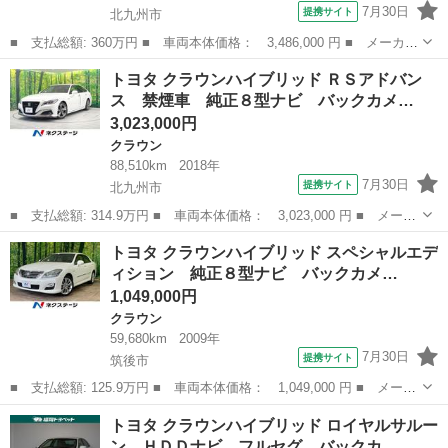
7月30日
提携サイト
北九州市
■ 支払総額: 360万円 ■ 車両本体価格： 3,486,000 円 ■ メーカー
名： トヨタ ■ 車種名： クラウンハイブリッド ■ グレード
福岡
北九州市
クラウン
トヨタ クラウンハイブリッド ＲＳアドバン
名： ＲＳ リミテッド 衝突被害軽減システム メモリーナビ フ
ス 禁煙車 純正８型ナビ バックカメ…
ルセグ ＥＴＣ...
3,023,000円
クラウン
88,510km
2018年
7月30日
提携サイト
北九州市
■ 支払総額: 314.9万円 ■ 車両本体価格： 3,023,000 円 ■ メーカ
ー名： トヨタ ■ 車種名： クラウンハイブリッド ■ グレード
福岡
北九州市
クラウン
トヨタ クラウンハイブリッド スペシャルエデ
名： ＲＳアドバンス 禁煙車 純正８型ナビ バックカメラ 衝突
ィション 純正８型ナビ バックカメ…
被害軽減 ...
1,049,000円
クラウン
59,680km
2009年
7月30日
提携サイト
筑後市
■ 支払総額: 125.9万円 ■ 車両本体価格： 1,049,000 円 ■ メーカ
ー名： トヨタ ■ 車種名： クラウンハイブリッド ■ グレード
福岡
筑後市
クラウン
トヨタ クラウンハイブリッド ロイヤルサルー
名： スペシャルエディション 純正８型ナビ バックカメラ 禁煙
ン ＨＤＤナビ フルセグ バックカ…
車 スマー...