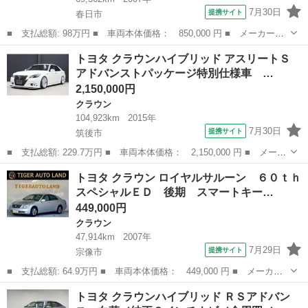
7月30日
提携サイト
春日市
■ 支払総額: 98万円 ■ 車両本体価格： 850,000 円 ■ メーカー
名： トヨタ ■ 車種名： クラウン ■ グレード名： アスリー
福岡
春日市
クラウン
トヨタ クラウンハイブリッド アスリートＳ
ト プレミアムエディション ベースグレード「アスリート」の特別
アドバンストパッケージ特別仕様車 …
仕様車「２．５アス...
2,150,000円
クラウン
104,923km
2015年
7月30日
提携サイト
筑後市
■ 支払総額: 229.7万円 ■ 車両本体価格： 2,150,000 円 ■ メーカ
ー名： トヨタ ■ 車種名： クラウンハイブリッド ■ グレード
福岡
筑後市
クラウン
トヨタ クラウン ロイヤルサルーン ６０ｔｈ
名： アスリートＳ アドバンストパッケージ特別仕様車 ワンオー
スペシャルＥＤ 後期 スマートキー…
ナー 新品...
449,000円
クラウン
47,914km
2007年
7月29日
提携サイト
宗像市
■ 支払総額: 64.9万円 ■ 車両本体価格： 449,000 円 ■ メーカー
名： トヨタ ■ 車種名： クラウン ■ グレード名： ロイヤルサ
福岡
宗像市
クラウン
トヨタ クラウンハイブリッド ＲＳアドバン
ルーン ６０ｔｈスペシャルＥＤ 後期 スマートキー プッシュス