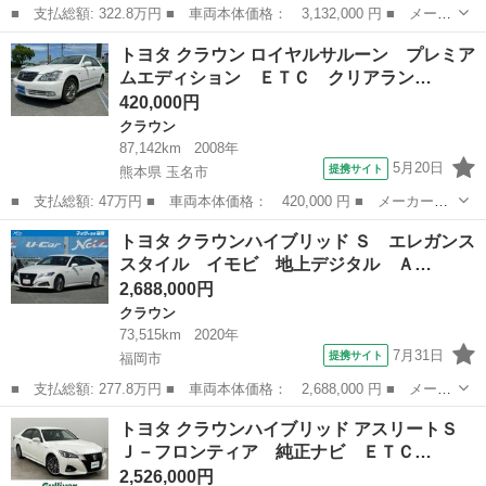
■ 支払総額: 322.8万円 ■ 車両本体価格： 3,132,000 円 ■ メーカ
ー名： トヨタ ■ 車種名： クラウンハイブリッド ■ グレード
福岡
田川郡
クラウン
トヨタ クラウン ロイヤルサルーン プレミア
名： Ｓ スポーツスタイル 純正ナビ／バックカメラ／ブラインド
ムエディション ＥＴＣ クリアラン…
スポットモ...
420,000円
クラウン
87,142km
2008年
5月20日
提携サイト
熊本県 玉名市
■ 支払総額: 47万円 ■ 車両本体価格： 420,000 円 ■ メーカー
名： トヨタ ■ 車種名： クラウン ■ グレード名： ロイヤルサ
熊本
玉名市
クラウン
トヨタ クラウンハイブリッド Ｓ エレガンス
ルーン プレミアムエディション ＥＴＣ クリアランスソナー オ
スタイル イモビ 地上デジタル Ａ…
ートクルーズコン...
2,688,000円
クラウン
73,515km
2020年
7月31日
提携サイト
福岡市
■ 支払総額: 277.8万円 ■ 車両本体価格： 2,688,000 円 ■ メーカ
ー名： トヨタ ■ 車種名： クラウンハイブリッド ■ グレード
福岡
福岡市
クラウン
トヨタ クラウンハイブリッド アスリートＳ
名： Ｓ エレガンススタイル イモビ 地上デジタル ＡＵＸ Ｌ
Ｊ－フロンティア 純正ナビ ＥＴＣ…
ＥＤヘッド...
2,526,000円