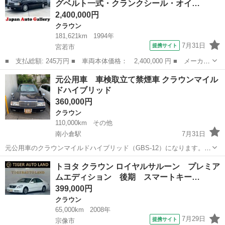
グベルト一式・クランクシール・オイ…
正ナビ 全...
2,400,000円
クラウン
181,621km
1994年
7月31日
提携サイト
宮若市
■ 支払総額: 245万円 ■ 車両本体価格： 2,400,000 円 ■ メーカー
名： トヨタ ■ 車種名： クラウン ■ グレード名： ロイヤルサ
福岡
宮若市
クラウン
元公用車 車検取立て禁煙車 クラウンマイル
ルーン タイミングベルト一式・クランクシール・オイルポンプ・オ
ドハイブリッド
イルシール...
360,000円
クラウン
110,000km
その他
南小倉駅
7月31日
元公用車のクラウンマイルドハイブリッド（GBS-12）になります。
2015年式の割には非常に程度が良いと思います。 4月24日に車検を受
福岡
北九州市
南小倉駅
クラウン
公用車
トヨタ クラウン ロイヤルサルーン プレミア
けて来ましたので安心してお乗りいただけます。 純正のレースのシー
ムエディション 後期 スマートキー…
トカバー付きで、内装も...
399,000円
クラウン
65,000km
2008年
7月29日
提携サイト
宗像市