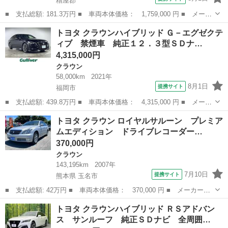
糟屋郡
■ 支払総額: 181.3万円 ■ 車両本体価格： 1,759,000 円 ■ メーカ
ー名： トヨタ ■ 車種名： クラウンハイブリッド ■ グレード
福岡
糟屋郡
クラウン
トヨタ クラウンハイブリッド Ｇ－エグゼクテ
名： アスリートＳ 後期型 禁煙車 メーカーＳＤナビ ブルーレ
ィブ 禁煙車 純正１２．３型ＳＤナ…
イ再生 Ｂ...
4,315,000円
クラウン
58,000km
2021年
8月1日
提携サイト
福岡市
■ 支払総額: 439.8万円 ■ 車両本体価格： 4,315,000 円 ■ メーカ
ー名： トヨタ ■ 車種名： クラウンハイブリッド ■ グレード
福岡
福岡市
クラウン
トヨタ クラウン ロイヤルサルーン プレミア
名： Ｇ－エグゼクティブ 禁煙車 純正１２．３型ＳＤナビ フル
ムエディション ドライブレコーダー…
セグ／ＢＴ...
370,000円
クラウン
143,195km
2007年
7月10日
提携サイト
熊本県 玉名市
■ 支払総額: 42万円 ■ 車両本体価格： 370,000 円 ■ メーカー
名： トヨタ ■ 車種名： クラウン ■ グレード名： ロイヤルサ
熊本
玉名市
クラウン
トヨタ クラウンハイブリッド ＲＳアドバン
ルーン プレミアムエディション ドライブレコーダー ＥＴＣ ク
ス サンルーフ 純正ＳＤナビ 全周囲…
リアランスソナー...