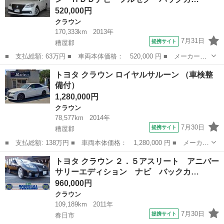
520,000円
クラウン
170,333km
2013年
7月31日
提携サイト
糟屋郡
■ 支払総額: 63万円 ■ 車両本体価格： 520,000 円 ■ メーカー
名： トヨタ ■ 車種名： クラウンハイブリッド ■ グレード
福岡
糟屋郡
クラウン
トヨタ クラウン ロイヤルサルーン （車検整
名： ロイヤルサルーン ＨＤＤナビ フルセグ バックカメラ Ｅ
備付）
ＴＣ ＨＩＤヘッドラ...
1,280,000円
クラウン
78,577km
2014年
7月30日
提携サイト
糟屋郡
■ 支払総額: 138万円 ■ 車両本体価格： 1,280,000 円 ■ メーカー
名： トヨタ ■ 車種名： クラウン ■ グレード名： ロイヤルサ
福岡
糟屋郡
クラウン
トヨタ クラウン ２．５アスリート アニバー
ルーン ■ 排気量： 2500cc ■ ドア枚数： 4D ■ ミッション...
サリーエディション ナビ バックカ…
960,000円
クラウン
109,189km
2011年
7月30日
提携サイト
春日市