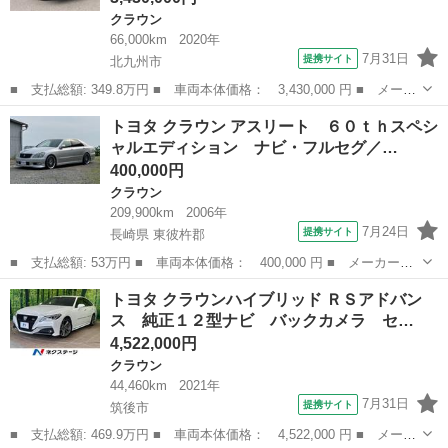
クラウン
66,000km
2020年
7月31日
提携サイト
北九州市
■ 支払総額: 349.8万円 ■ 車両本体価格： 3,430,000 円 ■ メーカ
ー名： トヨタ ■ 車種名： クラウンハイブリッド ■ グレード
福岡
北九州市
クラウン
トヨタ クラウン アスリート ６０ｔｈスペシ
名： Ｓ スポーツスタイル ■ 排気量： 2500cc ■ ドア枚
ャルエディション ナビ・フルセグ／…
数： ...
400,000円
クラウン
209,900km
2006年
7月24日
提携サイト
長崎県 東彼杵郡
■ 支払総額: 53万円 ■ 車両本体価格： 400,000 円 ■ メーカー
名： トヨタ ■ 車種名： クラウン ■ グレード名： アスリー
長崎
東彼杵郡
クラウン
トヨタ クラウンハイブリッド ＲＳアドバン
ト ６０ｔｈスペシャルエディション ナビ・フルセグ／バックカメ
ス 純正１２型ナビ バックカメラ セ…
ラ／ＥＴＣ／ＤＶＤ...
4,522,000円
クラウン
44,460km
2021年
7月31日
提携サイト
筑後市
■ 支払総額: 469.9万円 ■ 車両本体価格： 4,522,000 円 ■ メーカ