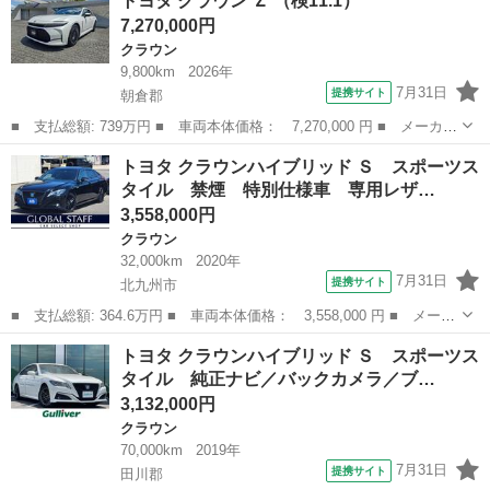
トヨタ クラウン Ｚ （検11.1）
ルーン 純正ナビＴＶ バックカメラ ＥＴＣ 前後ドラレコ ＨＩ
7,270,000円
Ｄライト スマー...
クラウン
9,800km
2026年
7月31日
提携サイト
朝倉郡
■ 支払総額: 739万円 ■ 車両本体価格： 7,270,000 円 ■ メーカー
名： トヨタ ■ 車種名： クラウン ■ グレード名： Ｚ ■ 排気
福岡
朝倉郡
クラウン
トヨタ クラウンハイブリッド Ｓ スポーツス
量： 2500cc ■ ドア枚数： 4D ■ ミッション： CVT ■...
タイル 禁煙 特別仕様車 専用レザ…
3,558,000円
クラウン
32,000km
2020年
7月31日
提携サイト
北九州市
■ 支払総額: 364.6万円 ■ 車両本体価格： 3,558,000 円 ■ メーカ
ー名： トヨタ ■ 車種名： クラウンハイブリッド ■ グレード
福岡
北九州市
クラウン
トヨタ クラウンハイブリッド Ｓ スポーツス
名： Ｓ スポーツスタイル 禁煙 特別仕様車 専用レザー 純正
タイル 純正ナビ／バックカメラ／ブ…
マットブラ...
3,132,000円
クラウン
70,000km
2019年
7月31日
提携サイト
田川郡