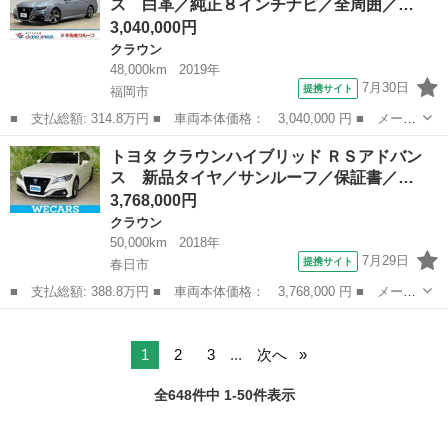
ス 白革／純正８インチナビ／全周囲／…
タート ＨＤ...
3,040,000円
クラウン
48,000km
2019年
7月30日
提携サイト
福岡市
■ 支払総額: 314.8万円 ■ 車両本体価格： 3,040,000 円 ■ メーカ
ー名： トヨタ ■ 車種名： クラウンハイブリッド ■ グレード
福岡
福岡市
クラウン
トヨタ クラウンハイブリッド ＲＳアドバン
名： ＲＳアドバンス 白革／純正８インチナビ／全周囲／シートベ
ス 新品タイヤ／サンルーフ／保証書／…
ンチレーシ...
3,768,000円
クラウン
50,000km
2018年
7月29日
提携サイト
春日市
■ 支払総額: 388.8万円 ■ 車両本体価格： 3,768,000 円 ■ メーカ
ー名： トヨタ ■ 車種名： クラウンハイブリッド ■ グレード
福岡
春日市
クラウン
名： ＲＳアドバンス 新品タイヤ／サンルーフ／保証書／純正 ８
インチ Ｓ...
1
2
3
...
次へ
全648件中 1-50件表示