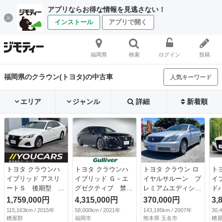
アプリならお得な情報を見逃さない！
インストール
アプリで開く
福岡県
検索
ログイン
投稿
福岡県のクラウン(トヨタ)の中古車
人気キーワード
エリア
ジャンル
詳細
新着順
トヨタ クラウンハ
トヨタ クラウンハ
トヨタ クラウン ロ
ト
イブリッド アスリ
イブリッド Ｇ－エ
イヤルサルーン プ
イ
ートＳ 後期型 禁
グゼクティブ 禁煙
レミアムエディショ
ド
煙車 メーカーＳＤ
車 純正１２．３型
ン ドライブレコー
フ
1,759,000円
4,315,000円
370,000円
3,
ナビ ブルーレイ再
ＳＤナビ フルセグ
ダー ＥＴＣ クリ
全
115,163km / 2015年
58,000km / 2021年
143,195km / 2007年
30,
生 Ｂｌｕｅｔｏｏ
／ＢＴ／ミラーキャ
アランスソナー オ
軽
糟屋郡
福岡市
熊本県 玉名市
糟