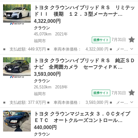
ー名： トヨタ ■ 車種名： クラウンハイブリッド ■ グレード
福岡
筑後市
クラウン
トヨタ クラウンハイブリッド ＲＳ リミテッ
名： ＲＳアドバンス 純正１２型ナビ バックカメラ セーフティ
ドＩＩ 後期 １２．３型メーカーナ…
センス レ...
4,322,000円
クラウン
45,070km
2021年
7月31日
提携サイト
福岡市
■ 支払総額: 449.9万円 ■ 車両本体価格： 4,322,000 円 ■ メーカ
ー名： トヨタ ■ 車種名： クラウンハイブリッド ■ グレード
福岡
福岡市
クラウン
トヨタ クラウンハイブリッド ＲＳ 純正ＳＤ
名： ＲＳ リミテッドＩＩ 後期 １２．３型メーカーナビ 全周
ナビ 全周囲カメラ セーフティＰＫ…
囲カメラ ...
3,593,000円
クラウン
26,510km
2018年
7月31日
提携サイト
福岡市
■ 支払総額: 377.9万円 ■ 車両本体価格： 3,593,000 円 ■ メーカ
ー名： トヨタ ■ 車種名： クラウンハイブリッド ■ グレード
福岡
福岡市
クラウン
トヨタ クラウンマジェスタ ３．０Ｃタイプ
名： ＲＳ 純正ＳＤナビ 全周囲カメラ セーフティＰＫＧプラ
ＥＴＣ オートクルーズコントロール…
ス レザーシ...
440,000円
クラウン