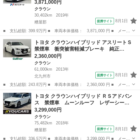
3,871,000円
クラウン
30,402km
2019年
8月1日
提携サイト
糟屋郡
■ 支払総額: 399.9万円 ■ 車両本体価格： 3,871,000 円 ■ メーカ
ー名： トヨタ ■ 車種名： クラウンハイブリッド ■ グレード
福岡
糟屋郡
クラウン
トヨタ クラウンハイブリッド アスリートＳ
名： ＲＳアドバンス サンルーフ 純正ＳＤナビ 全周囲カメラ
禁煙車 衝突被害軽減ブレーキ 純正…
衝突軽減 ...
2,360,000円
クラウン
61,000km
2013年
8月1日
提携サイト
北九州市
■ 支払総額: 243.8万円 ■ 車両本体価格： 2,360,000 円 ■ メーカ
ー名： トヨタ ■ 車種名： クラウンハイブリッド ■ グレード
福岡
北九州市
クラウン
トヨタ クラウンハイブリッド ＲＳアドバン
名： アスリートＳ 禁煙車 衝突被害軽減ブレーキ 純正ナビＴ
ス 禁煙車 ムーンルーフ レザーシー…
Ｖ バックカ...
3,299,000円
クラウン
75,482km
2018年
8月1日
提携サイト
糟屋郡
■ 支払総額: 336.5万円 ■ 車両本体価格： 3,299,000 円 ■ メーカ