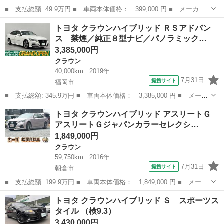
■ 支払総額: 49.9万円 ■ 車両本体価格： 399,000 円 ■ メーカー
名： トヨタ ■ 車種名： クラウン ■ グレード名： ロイヤルサ
福岡
宗像市
クラウン
トヨタ クラウンハイブリッド ＲＳアドバン
ルーン プレミアムエディション 後期 スマートキー プッシュス
ス 禁煙／純正８型ナビ／パノラミック…
タート ＨＤ...
3,385,000円
クラウン
40,000km
2019年
7月31日
提携サイト
福岡市
■ 支払総額: 345.9万円 ■ 車両本体価格： 3,385,000 円 ■ メーカ
ー名： トヨタ ■ 車種名： クラウンハイブリッド ■ グレード
福岡
福岡市
クラウン
トヨタ クラウンハイブリッド アスリートＧ
名： ＲＳアドバンス 禁煙／純正８型ナビ／パノラミックビューモ
アスリートＧジャパンカラーセレクシ…
ニター／ヘ...
1,849,000円
クラウン
59,750km
2016年
7月31日
提携サイト
朝倉市
■ 支払総額: 199.9万円 ■ 車両本体価格： 1,849,000 円 ■ メーカ
ー名： トヨタ ■ 車種名： クラウンハイブリッド ■ グレード
福岡
朝倉市
クラウン
トヨタ クラウンハイブリッド Ｓ スポーツス
名： アスリートＧ アスリートＧジャパンカラーセレクションパッ
タイル （検9.3）
ケージ ド...
3,430,000円