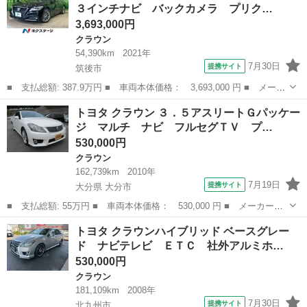
３インチナビ バックカメラ プリク…
ｔｏｏｔｈ...
3,693,000円
クラウン
54,390km
2021年
7月30日
提携サイト
筑後市
■ 支払総額: 387.9万円 ■ 車両本体価格： 3,693,000 円 ■ メーカ
ー名： トヨタ ■ 車種名： クラウンハイブリッド ■ グレード
福岡
筑後市
クラウン
トヨタ クラウン ３．５アスリートＧパッケー
名： Ｇ 純正１２．３インチナビ バックカメラ プリクラッシュ
ジ マルチ ナビ フルセグＴＶ プ…
セーフティ...
530,000円
クラウン
162,739km
2010年
7月19日
提携サイト
大分県 大分市
■ 支払総額: 55万円 ■ 車両本体価格： 530,000 円 ■ メーカー
名： トヨタ ■ 車種名： クラウン ■ グレード名： ３．５アス
大分
大分市
クラウン
トヨタ クラウンハイブリッド ベースグレー
リートＧパッケージ マルチ ナビ フルセグＴＶ プッシュスター
ド ナビテレビ ＥＴＣ 社外アルミホ…
ト スマートキー...
530,000円
クラウン
181,109km
2008年
7月30日
提携サイト
北九州市