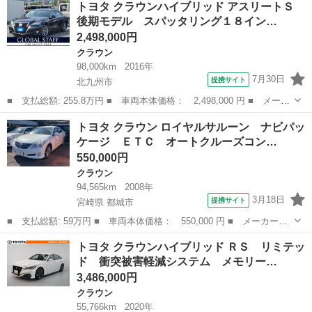
トヨタ クラウンハイブリッド アスリートＳ
量： 2500cc ■ ドア枚数： 4D ■ ミッション： CVT ■...
後期モデル スパッタリング１８イン…
2,498,000円
クラウン
98,000km
2016年
7月30日
提携サイト
北九州市
■ 支払総額: 255.8万円 ■ 車両本体価格： 2,498,000 円 ■ メーカ
ー名： トヨタ ■ 車種名： クラウンハイブリッド ■ グレード
福岡
北九州市
クラウン
トヨタ クラウン ロイヤルサルーン ナビパッ
名： アスリートＳ 後期モデル スパッタリング１８インチアル
ケージ ＥＴＣ オートクルーズコン…
ミ 黒本革 ...
550,000円
クラウン
94,565km
2008年
3月18日
提携サイト
宮崎県 都城市
■ 支払総額: 59万円 ■ 車両本体価格： 550,000 円 ■ メーカー
名： トヨタ ■ 車種名： クラウン ■ グレード名： ロイヤルサ
宮崎
都城市
クラウン
トヨタ クラウンハイブリッド ＲＳ リミテッ
ルーン ナビパッケージ ＥＴＣ オートクルーズコントロール バ
ド 衝突被害軽減システム メモリー…
ックカメラ ナビ...
3,486,000円
クラウン
55,766km
2020年