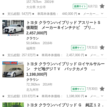
157,767km
2001年
6月7日
提携サイト
大分県 大分市
■ 支払総額: 54万円 ■ 車両本体価格： 440,000 円 ■ メーカー
名： トヨタ ■ 車種名： クラウンマジェスタ ■ グレード名：
大分
大分市
クラウン
トヨタ クラウンハイブリッド アスリートＳ
３．０Ｃタイプ ＥＴＣ オートクルーズコントロール ナビ アル
後期型 メーカー８インチナビ プリ…
ミホイール ＨＩ...
2,457,000円
クラウン
50,640km
2016年
7月31日
提携サイト
福岡市
■ 支払総額: 257.9万円 ■ 車両本体価格： 2,457,000 円 ■ メーカ
ー名： トヨタ ■ 車種名： クラウンハイブリッド ■ グレード
福岡
福岡市
クラウン
トヨタ クラウンハイブリッド ロイヤルサルー
名： アスリートＳ 後期型 メーカー８インチナビ プリクラッシ
ン ナビ地デジＴＶ バックカメラ …
ュセーフテ...
1,198,000円
クラウン
72,392km
2014年
7月30日
提携サイト
北九州市
■ 支払総額: 133.8万円 ■ 車両本体価格： 1,198,000 円 ■ メーカ
ー名： トヨタ ■ 車種名： クラウンハイブリッド ■ グレード
福岡
北九州市
クラウン
トヨタ クラウンハイブリッド Ｇ 純正１２．
名： ロイヤルサルーン ナビ地デジＴＶ バックカメラ Ｂｌｕｅ