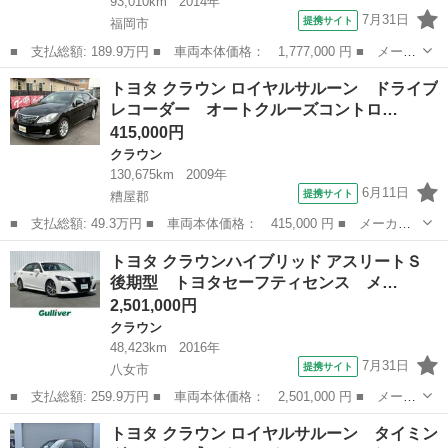
93,010km
2014年
7月31日
提携サイト
福岡市
■ 支払総額: 189.9万円 ■ 車両本体価格： 1,777,000 円 ■ メーカ
ー名： トヨタ ■ 車種名： クラウンハイブリッド ■ グレード
福岡
福岡市
クラウン
トヨタ クラウン ロイヤルサルーン ドライブ
名： アスリートＳ ブラックスタイル 純正ＳＤナビ バックカメ
レコーダー オートクルーズコントロ…
ラ １００...
415,000円
クラウン
130,675km
2009年
6月11日
提携サイト
糟屋郡
■ 支払総額: 49.3万円 ■ 車両本体価格： 415,000 円 ■ メーカー
名： トヨタ ■ 車種名： クラウン ■ グレード名： ロイヤルサ
福岡
糟屋郡
クラウン
トヨタ クラウンハイブリッド アスリートＳ
ルーン ドライブレコーダー オートクルーズコントロール ナビ
後期型 トヨタセーフティセンス メ…
ＴＶ アルミ...
2,501,000円
クラウン
48,423km
2016年
7月31日
提携サイト
八女市
■ 支払総額: 259.9万円 ■ 車両本体価格： 2,501,000 円 ■ メーカ
ー名： トヨタ ■ 車種名： クラウンハイブリッド ■ グレード
福岡
八女市
クラウン
トヨタ クラウン ロイヤルサルーン タイミン
名： アスリートＳ 後期型 トヨタセーフティセンス メーカー純