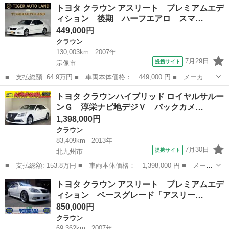
福岡
朝倉郡
クラウン
トヨタ クラウン アスリート プレミアムエデ
名： ロイヤル ■ 排気量： 2500cc ■ ドア枚数： 4D ■ ミッ
ィション 後期 ハーフエアロ スマ…
シ...
449,000円
クラウン
130,003km
2007年
7月29日
提携サイト
宗像市
■ 支払総額: 64.9万円 ■ 車両本体価格： 449,000 円 ■ メーカー
名： トヨタ ■ 車種名： クラウン ■ グレード名： アスリー
福岡
宗像市
クラウン
トヨタ クラウンハイブリッド ロイヤルサルー
ト プレミアムエディション 後期 ハーフエアロ スマートキー
ンＧ 淳栄ナビ地デジＶ バックカメ…
プッシュスター...
1,398,000円
クラウン
83,409km
2013年
7月30日
提携サイト
北九州市
■ 支払総額: 153.8万円 ■ 車両本体価格： 1,398,000 円 ■ メーカ
ー名： トヨタ ■ 車種名： クラウンハイブリッド ■ グレード
福岡
北九州市
クラウン
トヨタ クラウン アスリート プレミアムエデ
名： ロイヤルサルーンＧ 淳栄ナビ地デジＶ バックカメラ Ｂｌ
ィション ベースグレード「アスリー…
ｕｅｔｏｏ...
850,000円
クラウン
69,362km
2007年