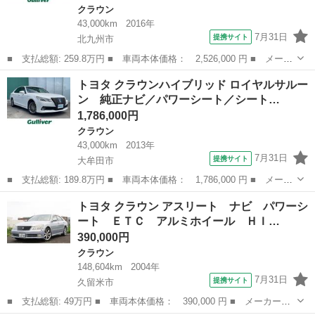
クラウン
43,000km
2016年
7月31日
提携サイト
北九州市
■ 支払総額: 259.8万円 ■ 車両本体価格： 2,526,000 円 ■ メーカ
ー名： トヨタ ■ 車種名： クラウンハイブリッド ■ グレード
福岡
北九州市
クラウン
トヨタ クラウンハイブリッド ロイヤルサルー
名： アスリートＳ Ｊ－フロンティア 純正ナビ ＥＴＣ バック
ン 純正ナビ／パワーシート／シート…
カメラ レ...
1,786,000円
クラウン
43,000km
2013年
7月31日
提携サイト
大牟田市
■ 支払総額: 189.8万円 ■ 車両本体価格： 1,786,000 円 ■ メーカ
ー名： トヨタ ■ 車種名： クラウンハイブリッド ■ グレード
福岡
大牟田市
クラウン
トヨタ クラウン アスリート ナビ パワーシ
名： ロイヤルサルーン 純正ナビ／パワーシート／シートヒーター
ート ＥＴＣ アルミホイール ＨＩ…
Ｄ・Ｎ席／...
390,000円
クラウン
148,604km
2004年
7月31日
提携サイト
久留米市
■ 支払総額: 49万円 ■ 車両本体価格： 390,000 円 ■ メーカー