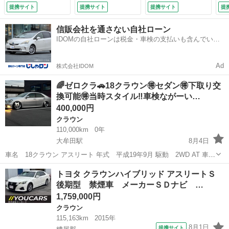
ｔｈ接続 レーダー
スト 全方位モニタ
ートクルーズコント
ー
提携サイト
提携サイト
提携サイト
提
クルーズ プリクラ
ー トヨタセーフテ
ロール バックカメ
フ
ッシュセーフティ
ィ ＢＳＭ ＬＫ
ラ ナビ アルミホ
ラ
信販会社を通さない自社ローン
クリアランスソナ
Ａ ＰＣＳ クリア
イール オートライ
ン
IDOMの自社ローンは税金・車検の支払いも含んでいる
ー 前席シートヒー
ランスソナー ＲＣ
ト ＨＩＤ ＡＴ
ー
ので毎月の支払額は一定
ター ステアリング
ＴＡ レーダークル
スマートキー 電動
Ｅ
ヒーター ＬＥＤヘ
コン ドラレコ 全
格納ミラー 盗難防
１
Ad
株式会社IDOM
ッド ＥＴＣ （検
席パワーシート
止システム パワー
（検
8.12）
（検10.3）
シート （検9.2）
🌈ゼロクラ🚗18クラウン🉐セダン🉐下取り交
換可能🉐当時スタイル‼️車検ながーい…
400,000円
クラウン
110,000km
0年
大牟田駅
8月4日
車名 18クラウン アスリート 年式 平成19年9月 駆動 2WD AT 車検
令和10年3月4日 走行 11万km 車両詳細 改造多数の18クラウン 2.5アス
福岡
大牟田市
大牟田駅
クラウン
クラ
トヨタ クラウンハイブリッド アスリートＳ
リート プレミアムエディション 改造点 メンバー短縮+1.5...
後期型 禁煙車 メーカーＳＤナビ …
1,759,000円
クラウン
115,163km
2015年
8月1日
提携サイト