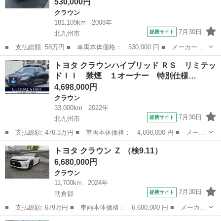
530,000円
クラウン
181,109km
2008年
7月30日
提携サイト
北九州市
■ 支払総額: 58万円 ■ 車両本体価格： 530,000 円 ■ メーカー
名： トヨタ ■ 車種名： クラウンハイブリッド ■ グレード
福岡
北九州市
クラウン
トヨタ クラウンハイブリッド ＲＳ リミテッ
名： ベースグレード ナビテレビ ＥＴＣ 社外アルミホイール
ドＩＩ 禁煙 １オーナー 特別仕様…
エアロ アイドリング...
4,698,000円
クラウン
33,000km
2022年
7月30日
提携サイト
北九州市
■ 支払総額: 476.3万円 ■ 車両本体価格： 4,698,000 円 ■ メーカ
ー名： トヨタ ■ 車種名： クラウンハイブリッド ■ グレード
福岡
北九州市
クラウン
トヨタ クラウン Ｚ （検9.11）
名： ＲＳ リミテッドＩＩ 禁煙 １オーナー 特別仕様車 最終
6,680,000円
モデル 専...
クラウン
11,700km
2024年
7月30日
提携サイト
朝倉郡
■ 支払総額: 679万円 ■ 車両本体価格： 6,680,000 円 ■ メーカー
名： トヨタ ■ 車種名： クラウン ■ グレード名： Ｚ ■ 排気
福岡
朝倉郡
クラウン