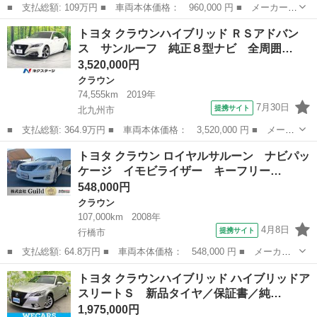
■ 支払総額: 109万円 ■ 車両本体価格： 960,000 円 ■ メーカー
名： トヨタ ■ 車種名： クラウン ■ グレード名： ２．５アス
福岡
春日市
クラウン
トヨタ クラウンハイブリッド ＲＳアドバン
リート アニバーサリーエディション ナビ バックカメラ 本革シ
ス サンルーフ 純正８型ナビ 全周囲…
ート 運転席助...
3,520,000円
クラウン
74,555km
2019年
7月30日
提携サイト
北九州市
■ 支払総額: 364.9万円 ■ 車両本体価格： 3,520,000 円 ■ メーカ
ー名： トヨタ ■ 車種名： クラウンハイブリッド ■ グレード
福岡
北九州市
クラウン
トヨタ クラウン ロイヤルサルーン ナビパッ
名： ＲＳアドバンス サンルーフ 純正８型ナビ 全周囲カメラ
ケージ イモビライザー キーフリー…
衝突被害軽...
548,000円
クラウン
107,000km
2008年
4月8日
提携サイト
行橋市
■ 支払総額: 64.8万円 ■ 車両本体価格： 548,000 円 ■ メーカー
名： トヨタ ■ 車種名： クラウン ■ グレード名： ロイヤルサ
福岡
行橋市
クラウン
トヨタ クラウンハイブリッド ハイブリッドア
ルーン ナビパッケージ イモビライザー キーフリー 電動シー
スリートＳ 新品タイヤ／保証書／純…
ト エアバッグ...
1,975,000円