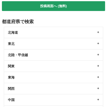
投稿画面へ (無料)
都道府県で検索
北海道
東北
北陸・甲信越
関東
東海
関西
中国