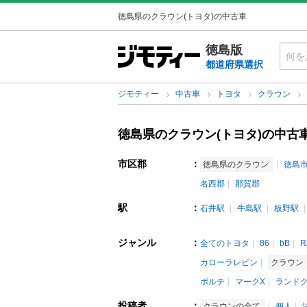
徳島県のクラウン(トヨタ)の中古車
徳島版
都道府県選択
ジモティー
中古車
トヨタ
クラウン
徳島県のクラウン(トヨタ)の中古
市区郡
：
徳島県のクラウン
徳島
名西郡
那賀郡
駅
：
石井駅
牛島駅
板野駅
ジャンル
：
全てのトヨタ
86
bB
R
カローラレビン
クラウン
ポルテ
マークX
ランド
投稿者
：
クラウンの全て
個人