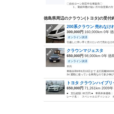
〇自社ローン対応中
１、勤続年数の短い方や自営業の方 ２、
徳島県周辺のクラウン(トヨタ)の受付
200系クラウン 売れな
受付終了
300,000円
160,000km 0年
徳
オンライン決済
引越しに伴い早く売りたいので売れなければ
クラウンマジェスタ
受付終了
650,000円
98,000km 0年
徳
オンライン決済
車両
車検令和9年6月16日まで 走行距離9800
34 通勤に使っている車両なので多少伸び
トヨタ クラウンハイブリッ
650,000円
71,261km 2009
■ 支払総額: 80万円 ■ 車両本体価格：
レード名： スペシャルエディション ナ