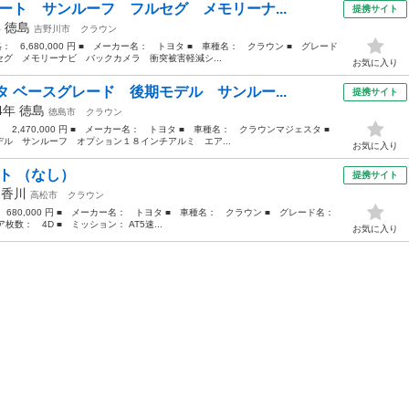
ート サンルーフ フルセグ メモリーナ...
提携サイト
年
徳島
吉野川市
クラウン
格： 6,680,000 円 ■ メーカー名： トヨタ ■ 車種名： クラウン ■ グレード
グ メモリーナビ バックカメラ 衝突被害軽減シ...
お気に入り
 ベースグレード 後期モデル サンルー...
提携サイト
14年
徳島
徳島市
クラウン
： 2,470,000 円 ■ メーカー名： トヨタ ■ 車種名： クラウンマジェスタ ■
ル サンルーフ オプション１８インチアルミ エア...
お気に入り
ト （なし）
提携サイト
年
香川
高松市
クラウン
： 680,000 円 ■ メーカー名： トヨタ ■ 車種名： クラウン ■ グレード名：
枚数： 4D ■ ミッション： AT5速...
お気に入り