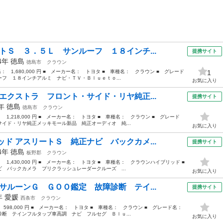
トＳ ３．５Ｌ サンルーフ １８インチ...
提携サイト
14年
徳島
徳島市
クラウン
格： 1,680,000 円 ■ メーカー名： トヨタ ■ 車種名： クラウン ■ グレード
1
フ １８インチアルミ ナビ・ＴＶ・Ｂｌｕｅｔｏ...
お気に入り
エクストラ フロント・サイド・リヤ純正...
提携サイト
7年
徳島
徳島市
クラウン
： 1,218,000 円 ■ メーカー名： トヨタ ■ 車種名： クラウン ■ グレード
イド・リヤ純正メッキモール新品 純正オーディオ 純...
お気に入り
ド アスリートＳ 純正ナビ バックカメ...
提携サイト
14年
徳島
板野郡
クラウン
： 1,430,000 円 ■ メーカー名： トヨタ ■ 車種名： クラウンハイブリッド ■
バックカメラ プリクラッシュレーダークルーズ ...
お気に入り
サルーンＧ ＧＯＯ鑑定 故障診断 テイ...
提携サイト
8年
愛媛
西条市
クラウン
： 598,000 円 ■ メーカー名： トヨタ ■ 車種名： クラウン ■ グレード名：
断 テインフルタップ車高調 ナビ フルセグ Ｂｌｕ...
お気に入り