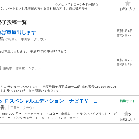
古車販売〇 ☆どなたでもローン対応可能☆
パートをされる主婦の方や派遣社員の方 ３、自己破産等を...
お気に入り
終了投稿一覧
更新8月4日
ければ車屋出します
作成7月27日
島
小松島市
中田駅
クラウン
車屋に出します。 平成22年式 車検R9.7まで
更新3月20日
作成3月7日
島
徳島市
徳島駅
クラウン
0キロ サンルーフついてます！ 初度登録年月平成18年12月 車体番号UZS186-00226
ます 乗っていて特に何も問題なく走ります。 ...
ド スペシャルエディション ナビＴＶ ...
提携サイト
年
香川
三豊市
クラウン
 650,000 円 ■ メーカー名： トヨタ ■ 車種名： クラウンハイブリッド ■ グ
2
ビＴＶ バックカメラ ＥＴＣ ＣＤ／ＤＶＤ オート...
お気に入り