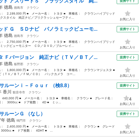
ド アスリートＳ ブラックスタイル 純...
提携サイト
5年
徳島
徳島市
クラウン
価格： 2,199,000 円 ■ メーカー名： トヨタ ■ 車種名： クラウンハイブリッド
クスタイル 純正ナビ／プリクラッシュセーフティ...
お気に入り
ド Ｇ ＳＤナビ パノラミックビューモ...
提携サイト
9年
徳島
徳島市
クラウン
価格： 2,750,000 円 ■ メーカー名： トヨタ ■ 車種名： クラウンハイブリッド
ミックビューモニター ＣＤ／ＤＶＤ／ブルーレイ...
お気に入り
 Ｆバージョン 純正ナビ（ＴＶ／ＢＴ／...
提携サイト
3年
徳島
板野郡
クラウン
格： 1,800,000 円 ■ メーカー名： トヨタ ■ 車種名： クラウンマジェスタ ■
ＴＶ／ＢＴ／ＦＭ／ＣＤ） バックカメラ コー...
お気に入り
サルーンｉ－Ｆｏｕｒ （検8.8）
提携サイト
6年
香川
観音寺市
クラウン
： 440,000 円 ■ メーカー名： トヨタ ■ 車種名： クラウン ■ グレード名：
4
3000cc ■ ドア枚数： 4D ■ ミッ...
お気に入り
ルサルーンＧ （なし）
提携サイト
87年
徳島
鳴門市
クラウン
格： 2,400,000 円 ■ メーカー名： トヨタ ■ 車種名： クラウン ■ グレード
0cc ■ ドア枚数： 4DHT ■ ...
お気に入り