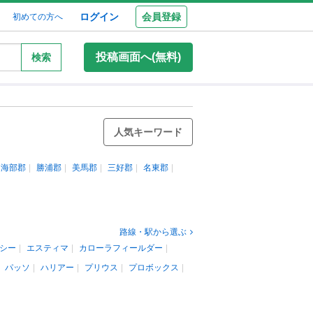
ログイン
会員登録
初めての方へ
投稿画面へ(無料)
検索
人気キーワード
海部郡
勝浦郡
美馬郡
三好郡
名東郡
路線・駅から選ぶ
シー
エスティマ
カローラフィールダー
パッソ
ハリアー
プリウス
プロボックス