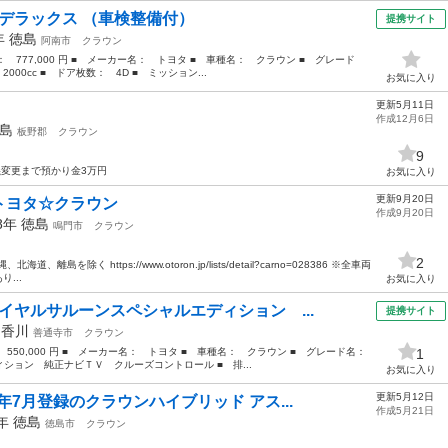
ーデラックス （車検整備付）
提携サイト
9年
徳島
阿南市
クラウン
格： 777,000 円 ■ メーカー名： トヨタ ■ 車種名： クラウン ■ グレード
00cc ■ ドア枚数： 4D ■ ミッション...
お気に入り
更新5月11日
作成12月6日
島
板野郡
クラウン
9
名義変更まで預かり金3万円
お気に入り
更新9月20日
トヨタ☆クラウン
作成9月20日
08年
徳島
鳴門市
クラウン
2
除く https://www.otoron.jp/lists/detail?carno=028386 ※全車両
...
お気に入り
イヤルサルーンスペシャルエディション ...
提携サイト
年
香川
善通寺市
クラウン
： 550,000 円 ■ メーカー名： トヨタ ■ 車種名： クラウン ■ グレード名：
1
ション 純正ナビＴＶ クルーズコントロール ■ 排...
お気に入り
更新5月12日
年7月登録のクラウンハイブリッド アス...
作成5月21日
4年
徳島
徳島市
クラウン