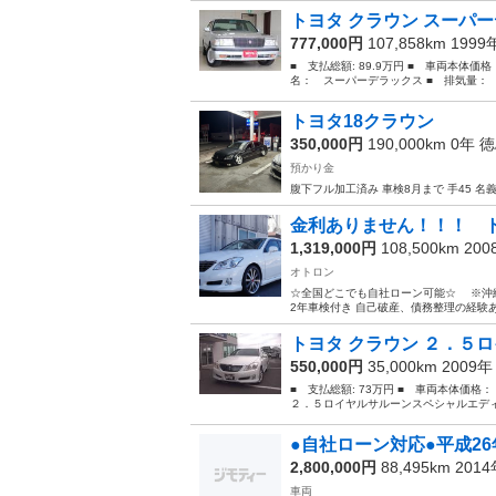
トヨタ クラウン スーパ
777,000円
107,858km 199
■ 支払総額: 89.9万円 ■ 車両本体価
名： スーパーデラックス ■ 排気量： 20
トヨタ18クラウン
350,000円
190,000km 0年
徳
預かり金
腹下フル加工済み 車検8月まで 手45 
金利ありません！！！ 
1,319,000円
108,500km 20
オトロン
☆全国どこでも自社ローン可能☆ ※沖縄、北海道、離島を
2年車検付き 自己破産、債務整理の経験あり
トヨタ クラウン ２．５ロ
550,000円
35,000km 2009
■ 支払総額: 73万円 ■ 車両本体価格
２．５ロイヤルサルーンスペシャルエディ
●自社ローン対応●平成26
2,800,000円
88,495km 201
車両