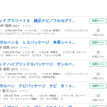
ド アスリートＳ 純正ナビ／フルセグＴ...
提携サイト
16年
徳島
徳島市
クラウン
価格： 1,650,000 円 ■ メーカー名： トヨタ ■ 車種名： クラウンハイブリッド
ビ／フルセグＴＶ／プリクラッシュセーフティ／レ...
お気に入り
サルーンＧ Ｌ２パッケージ 本革シート...
提携サイト
1年
徳島
徳島市
クラウン
： 2,860,000 円 ■ メーカー名： トヨタ ■ 車種名： クラウン ■ グレード
ジ 本革シート マルチＶ エアサス フルノーマル車...
お気に入り
ド ハイブリッドＧパッケージ サンルー...
提携サイト
0年
徳島
板野郡
クラウン
価格： 1,109,000 円 ■ メーカー名： トヨタ ■ 車種名： クラウンハイブリッド
ージ サンルーフ／純正 ＨＤＤナビ／衝突安全装...
お気に入り
サルーン ナビパッケージ ナビ Ｂｌｕ...
提携サイト
8年
香川
高松市
クラウン
格： 395,000 円 ■ メーカー名： トヨタ ■ 車種名： クラウン ■ グレード
 ナビ Ｂｌｕｅｔｏｏｔｈ接続 ＣＤ・ＤＶＤ再生 Ｅ...
お気に入り