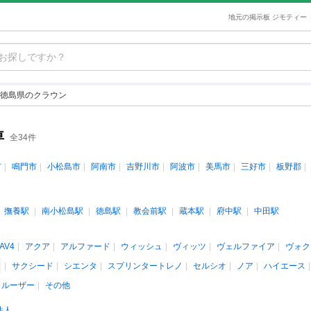
地元の掲示板 ジモティー
徳島県のクラウン
車
全34件
市
鳴門市
小松島市
阿南市
吉野川市
阿波市
美馬市
三好市
板野郡
撫養駅
南小松島駅
徳島駅
教会前駅
蔵本駅
府中駅
中田駅
AV4
アクア
アルファード
ウィッシュ
ヴィッツ
ヴェルファイア
ヴォク
サクシード
シエンタ
スプリンタートレノ
セルシオ
ノア
ハイエース
クルーザー
その他
法人