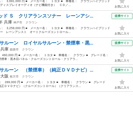
価格： 3,691,000 円 ■ メーカー名： トヨタ ■ 車種名： クラウンハイブリッド
ディスプレイオーディオ（ナビ機能付き） ＣＤ／...
お気に入り
ド Ｓ クリアランスソナー レーンアシ...
提携サイト
1年
兵庫
神戸市
クラウン
価格： 3,258,000 円 ■ メーカー名： トヨタ ■ 車種名： クラウンハイブリッド
ー レーンアシスト オートクルーズコントロール...
お気に入り
サルーン ロイヤルサルーン・禁煙車・黒...
提携サイト
年
兵庫
姫路市
クラウン
： 460,000 円 ■ メーカー名： トヨタ ■ 車種名： クラウン ■ グレード名：
煙車・黒木目パネル・クルーズコントロール・クリアラ...
お気に入り
サルーン （禁煙車）（純正ＤＶＤナビ）...
提携サイト
年
大阪
枚方市
クラウン
格： 289,000 円 ■ メーカー名： トヨタ ■ 車種名： クラウン ■ グレード
正ＤＶＤナビ）（クルーズコントロール）（クリアランス...
お気に入り