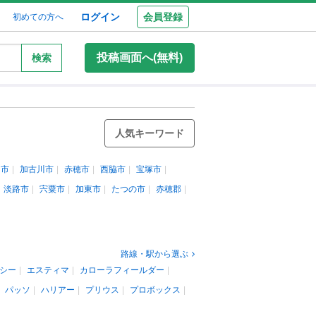
ログイン
会員登録
初めての方へ
投稿画面へ(無料)
検索
人気キーワード
岡市
加古川市
赤穂市
西脇市
宝塚市
淡路市
宍粟市
加東市
たつの市
赤穂郡
路線・駅から選ぶ
シー
エスティマ
カローラフィールダー
パッソ
ハリアー
プリウス
プロボックス