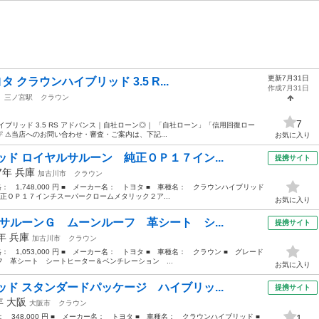
更新7月31日
タ クラウンハイブリッド 3.5 R...
作成7月31日
三ノ宮駅
クラウン
7
ハイブリッド 3.5 RS アドバンス｜自社ローン◎｜ 「自社ローン」「信用回復ロー
 ⚠当店へのお問い合わせ・審査・ご案内は、下記...
お気に入り
ド ロイヤルサルーン 純正ＯＰ１７イン...
提携サイト
17年
兵庫
加古川市
クラウン
価格： 1,748,000 円 ■ メーカー名： トヨタ ■ 車種名： クラウンハイブリッド
正ＯＰ１７インチスーパークロームメタリック２ア...
お気に入り
サルーンＧ ムーンルーフ 革シート シ...
提携サイト
0年
兵庫
加古川市
クラウン
格： 1,053,000 円 ■ メーカー名： トヨタ ■ 車種名： クラウン ■ グレード
 革シート シートヒーター＆ベンチレーション ...
お気に入り
ド スタンダードパッケージ ハイブリッ...
提携サイト
9年
大阪
大阪市
クラウン
格： 348,000 円 ■ メーカー名： トヨタ ■ 車種名： クラウンハイブリッド ■
1