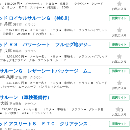
格： 348,000 円 ■ メーカー名： トヨタ ■ 車種名： クラウン ■ グレード
 Ｂカメ ＥＴＣ スマキー ■ 排気量： 2500...
お気に入り
ド ロイヤルサルーンＧ （検8.9）
提携サイト
3年
兵庫
洲本市
クラウン
価格： 2,071,000 円 ■ メーカー名： トヨタ ■ 車種名： クラウンハイブリッド
気量： 2500cc ■ ドア枚数： 4...
お気に入り
ド ＲＳ パワーシート フルセグ地デジ...
提携サイト
8年
兵庫
姫路市
クラウン
価格： 3,091,000 円 ■ メーカー名： トヨタ ■ 車種名： クラウンハイブリッド
フルセグ地デジＴＶ クルーズコントロール ＬＥ...
お気に入り
サルーンＧ レザーシートパッケージ ム...
提携サイト
13年
兵庫
加古川市
クラウン
格： 1,491,000 円 ■ メーカー名： トヨタ ■ 車種名： クラウン ■ グレード
パッケージ ムーンルーフ パノラミックビューモ...
お気に入り
ルサルーン （車検整備付）
提携サイト
年
大阪
羽曳野市
クラウン
： 290,000 円 ■ メーカー名： トヨタ ■ 車種名： クラウン ■ グレード名：
3
■ ドア枚数： 4D ■ ミッション： A...
お気に入り
ド アスリートＳ ＥＴＣ クリアランス...
提携サイト
3年
兵庫