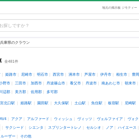
地元の掲示板 ジモティー
兵庫県のクラウン
車
全481件
市
姫路市
尼崎市
明石市
西宮市
洲本市
芦屋市
伊丹市
相生市
豊
小野市
三田市
加西市
丹波篠山市
養父市
丹波市
南あわじ市
朝来市
川辺郡
美方郡
佐用郡
多可郡
宮北口駅
姫路駅
園田駅
大久保駅
土山駅
魚住駅
板宿駅
尼崎駅
AV4
アクア
アルファード
ウィッシュ
ヴィッツ
ヴェルファイア
ヴォク
サクシード
シエンタ
スプリンタートレノ
セルシオ
ノア
ハイエース
クルーザー
その他