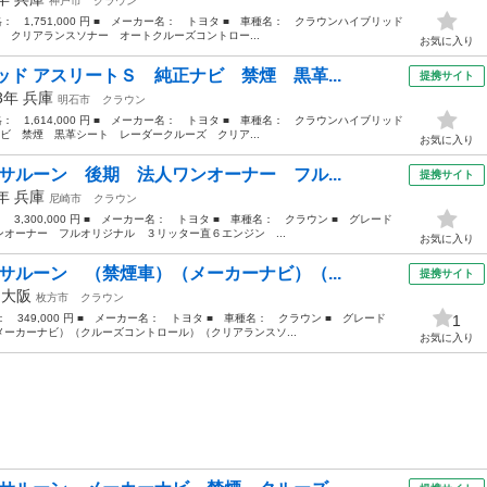
神戸市
クラウン
価格： 1,751,000 円 ■ メーカー名： トヨタ ■ 車種名： クラウンハイブリッド
 クリアランスソナー オートクルーズコントロー...
お気に入り
ド アスリートＳ 純正ナビ 禁煙 黒革...
提携サイト
13年
兵庫
明石市
クラウン
価格： 1,614,000 円 ■ メーカー名： トヨタ ■ 車種名： クラウンハイブリッド
ビ 禁煙 黒革シート レーダークルーズ クリア...
お気に入り
サルーン 後期 法人ワンオーナー フル...
提携サイト
1年
兵庫
尼崎市
クラウン
： 3,300,000 円 ■ メーカー名： トヨタ ■ 車種名： クラウン ■ グレード
オーナー フルオリジナル ３リッター直６エンジン ...
お気に入り
サルーン （禁煙車）（メーカーナビ）（...
提携サイト
年
大阪
枚方市
クラウン
格： 349,000 円 ■ メーカー名： トヨタ ■ 車種名： クラウン ■ グレード
1
ーカーナビ）（クルーズコントロール）（クリアランスソ...
お気に入り