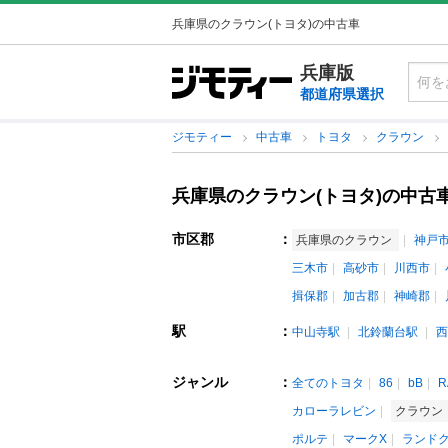
兵庫県のクラウン(トヨタ)の中古車
兵庫版
都道府県選択
ジモティー
中古車
トヨタ
クラウン
兵庫県のクラウン(トヨタ)の中古
市区郡
：
兵庫県のクラウン
神戸
三木市
高砂市
川西市
揖保郡
加古郡
神崎郡
駅
：
中山寺駅
北鈴蘭台駅
西
ジャンル
：
全てのトヨタ
86
bB
R
カローラレビン
クラウン
ポルテ
マークX
ランド