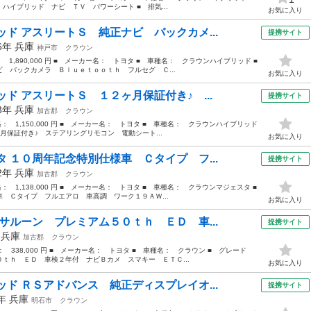
ハイブリッド ナビ ＴＶ パワーシート ■ 排気...
お気に入り
ド アスリートＳ 純正ナビ バックカメ...
提携サイト
16年
兵庫
神戸市
クラウン
： 1,890,000 円 ■ メーカー名： トヨタ ■ 車種名： クラウンハイブリッド ■
バックカメラ Ｂｌｕｅｔｏｏｔｈ フルセグ Ｃ...
お気に入り
ド アスリートＳ １２ヶ月保証付き♪ ...
提携サイト
13年
兵庫
加古郡
クラウン
価格： 1,150,000 円 ■ メーカー名： トヨタ ■ 車種名： クラウンハイブリッド
月保証付き♪ ステアリングリモコン 電動シート...
お気に入り
 １０周年記念特別仕様車 Ｃタイプ フ...
提携サイト
02年
兵庫
加古郡
クラウン
格： 1,138,000 円 ■ メーカー名： トヨタ ■ 車種名： クラウンマジェスタ ■
Ｃタイプ フルエアロ 車高調 ワーク１９ＡＷ...
お気に入り
サルーン プレミアム５０ｔｈ ＥＤ 車...
提携サイト
年
兵庫
加古郡
クラウン
格： 338,000 円 ■ メーカー名： トヨタ ■ 車種名： クラウン ■ グレード
ｔｈ ＥＤ 車検２年付 ナビＢカメ スマキー ＥＴＣ...
お気に入り
ド ＲＳアドバンス 純正ディスプレイオ...
提携サイト
8年
兵庫
明石市
クラウン