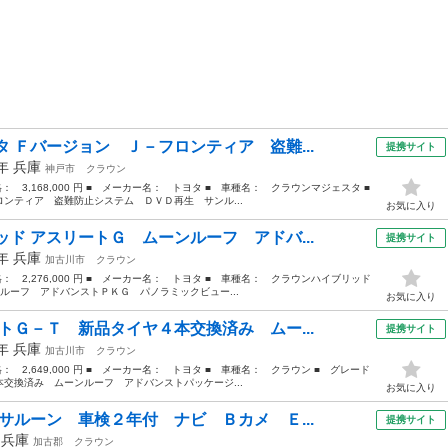
 Ｆバージョン Ｊ－フロンティア 盗難...
提携サイト
7年
兵庫
神戸市
クラウン
格： 3,168,000 円 ■ メーカー名： トヨタ ■ 車種名： クラウンマジェスタ ■
ティア 盗難防止システム ＤＶＤ再生 サンル...
お気に入り
ド アスリートＧ ムーンルーフ アドバ...
提携サイト
4年
兵庫
加古川市
クラウン
価格： 2,276,000 円 ■ メーカー名： トヨタ ■ 車種名： クラウンハイブリッド
ルーフ アドバンストＰＫＧ パノラミックビュー...
お気に入り
トＧ－Ｔ 新品タイヤ４本交換済み ムー...
提携サイト
5年
兵庫
加古川市
クラウン
格： 2,649,000 円 ■ メーカー名： トヨタ ■ 車種名： クラウン ■ グレード
交換済み ムーンルーフ アドバンストパッケージ...
お気に入り
サルーン 車検２年付 ナビ Ｂカメ Ｅ...
提携サイト
年
兵庫
加古郡
クラウン