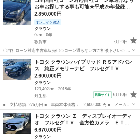
❑全国自社ローン対応自社ローン車選ぶなら
ルーンｉ－Ｆｏｕｒ ４ＷＤ ■ 排気量： 2500cc ■ ドア枚数：
お車お探しする事も可能★平成25年登録…
4D ...
2,850,000円
オンライン決済
クラウン
0km
0年
敦賀市
7月20日
〇自社ローン対応中古車販売〇※ローン通らない方ご相談下さい※ ☆
どなたでもローン対応可能☆ １、勤続年数の短い方や
福井
敦賀市
クラウン
ローン
トヨタ クラウンハイブリッド ＲＳアドバン
自営業の方 ２、パートをされる主婦の方や派遣社員の方 ３、自己破産
ス 純正メモリーナビ フルセグＴＶ …
等をされた方やロ...
2,600,000円
クラウン
120,402km
2018年
6月10日
提携サイト
丹生郡
■ 支払総額: 275万円 ■ 車両本体価格： 2,600,000 円 ■ メーカー
名： トヨタ ■ 車種名： クラウンハイブリッド ■ グレード
福井
丹生郡
クラウン
トヨタ クラウン Ｚ ディスプレイオーディ
名： ＲＳアドバンス 純正メモリーナビ フルセグＴＶ バックカ
オ フルセグＴＶ 全方位カメラ ＥＴ…
メラ Ｂｌｕｅ...
6,670,000円
クラウン