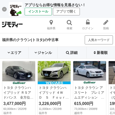
アプリならお得な情報を見逃さない！
インストール
アプリで開く
福井県
検索
ログイン
投稿
福井県のクラウン(トヨタ)の中古車
人気キーワード
エリア
ジャンル
詳細
新着順
トヨタ クラウンハ
トヨタ クラウンハ
トヨタ クラウン ア
ト
イブリッド ＲＳア
イブリッド ４Ｗ
スリート プレミア
イ
ドバンス 全方位カ
Ｄ Ｓ Ｆｏｕｒエ
ムエディション 純
（
メラ、パワーシー
レガンススタイル
正ＨＤＤナビ／ＡＭ
3,477,000円
3,226,000円
615,000円
19
ト、ＥＴＣ、追従式
純正 ８インチ Ｓ
／ＦＭ／フルセグ／
60,000km / 2020年
11,000km / 2019年
73,000km / 2008年
118
クルーズコントロー
Ｄナビ／トヨタセー
ＣＤ／ＭＤ／バック
福井市
福井市
越前市
石川