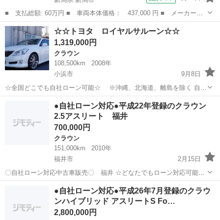
■ 支払総額: 60万円 ■ 車両本体価格： 437,000 円 ■ メーカー
名： トヨタ ■ 車種名： クラウンハイブリッド ■ グレード
新潟
新潟市
クラウン
☆☆トヨタ ロイヤルサルーン☆☆
名： アニバーサリーエディション バックカメラ ＨＩＤヘッド
1,319,000円
フォグ 純正ＨＤＤナ...
クラウン
108,500km
2008年
小浜市
9月8日
☆全国どこでも自社ローン可能☆ ※沖縄、北海道、離島を除く 自己
破産、債務整理の経験あり… 転職したばかり… 今すぐ頭金の準備が難
福井
小浜市
クラウン
ロイヤル
●自社ローン対応●平成22年登録のクラウン
しい… そんな不安はオトロンにお任せ(^^)/ 自社ローン専門店...
2.5アスリート 福井
700,000円
クラウン
151,000km
2010年
福井市
2月15日
〇自社ローン対応中古車販売〇 福井 ☆どなたでもローン対応可能
☆ １、勤続年数の短い方や自営業の方 ２、パートを
福井
福井市
クラウン
車両
●自社ローン対応●平成26年7月登録のクラウ
される主婦の方や派遣社員の方 ３、自己破産等をされた方やローンが
ンハイブリッド アスリートS Fo…
組めない方 ４、他...
2,800,000円