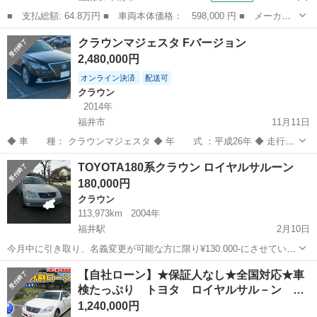
■ 支払総額: 64.8万円 ■ 車両本体価格： 598,000 円 ■ メーカー
名： トヨタ ■ 車種名： クラウン ■ グレード名： ２．５ロイ
山梨
甲府市
クラウン
クラウンマジェスタ Fバージョン
ヤルサルーン アニバーサリーＥＤ 車検Ｒ８．９／エアコン／キー
2,480,000円
レスエントリ...
オンライン決済
配送可
クラウン
2014年
福井市
11月11日
◆ 車 種： クラウンマジェスタ ◆ 年 式 ：平成26年 ◆ 走行距
離：55,000km ◆ グレード ：Fバージョン ハイブリッド ◆ 修復歴：
福井
福井市
クラウン
本革
TOYOTA180系クラウン ロイヤルサルーン
なし ◆ 色 : クロ 【装備】 ● スマートキー（スペアキー無）...
180,000円
クラウン
113,973km
2004年
福井駅
2月10日
今月中に引き取り、名義変更が可能な方に限り¥130.000-にさせていた
だきます。 名義変更完了まで預かり金を頂戴させていただきます。
福井
福井市
福井駅
クラウン
TOYOTA
【自社ローン】★保証人なし★全国対応★車
(¥20.000-) 名義変更が完了し車検証のコピーを確認すれば、返金致し
検たっぷり トヨタ ロイヤルサル－ン …
ます。 転勤が...
1,240,000円