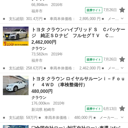
66,894km
2016年
7月26日
提携サイト
福井市
■ 支払総額: 301.4万円 ■ 車両本体価格： 2,895,000 円 ■ メーカ
ー名： トヨタ ■ 車種名： クラウンハイブリッド ■ グレード
福井
福井市
クラウン
トヨタ クラウンハイブリッド Ｓ Ｃパッケー
名： アスリート 純正ナビ・ＴＶ Ｂカメ ＥＴＣ ■ 排気量：
ジ 純正ＳＤナビ フルセグＴＶ Ｃ…
2500...
2,462,000円
クラウン
73,582km
2019年
7月26日
提携サイト
福井市
■ 支払総額: 258.6万円 ■ 車両本体価格： 2,462,000 円 ■ メーカ
ー名： トヨタ ■ 車種名： クラウンハイブリッド ■ グレード
福井
福井市
クラウン
トヨタ クラウン ロイヤルサルーンｉ－Ｆｏｕ
名： Ｓ Ｃパッケージ 純正ＳＤナビ フルセグＴＶ ＣＤ ＤＶ
ｒ ４ＷＤ （車検整備付）
Ｄ Ｂｌｕ...
480,000円
クラウン
176,000km
2010年
6月13日
提携サイト
新潟県 柏崎市
■ 支払総額: 59万円 ■ 車両本体価格： 480,000 円 ■ メーカー
名： トヨタ ■ 車種名： クラウン ■ グレード名： ロイヤルサ
新潟
柏崎市
クラウン