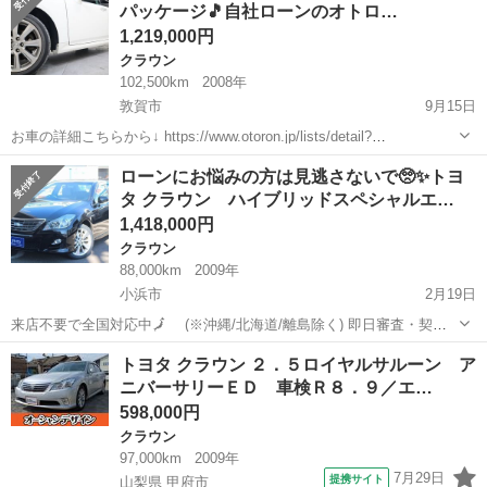
パッケージ🎵自社ローンのオトロ…
があり...
1,219,000円
クラウン
102,500km
2008年
敦賀市
9月15日
お車の詳細こちらから↓ https://www.otoron.jp/lists/detail?
carno=039587 来店不要で全国対応中🗾(※沖縄/北海道/離島除く) 携帯
福井
敦賀市
クラウン
アスリート
ローンにお悩みの方は見逃さないで🥺✨トヨ
さえあれば即日審査・契約もできちゃう✨...
タ クラウン ハイブリッドスペシャルエ…
1,418,000円
クラウン
88,000km
2009年
小浜市
2月19日
来店不要で全国対応中🗾 (※沖縄/北海道/離島除く) 即日審査・契約
もできちゃう✨ お車の詳細こちらから↓仮審査もOK👌
福井
小浜市
クラウン
オトロン
トヨタ クラウン ２．５ロイヤルサルーン ア
https://www.otoron.jp/lists/detail?carno=036...
ニバーサリーＥＤ 車検Ｒ８．９／エ…
598,000円
クラウン
97,000km
2009年
7月29日
提携サイト
山梨県 甲府市