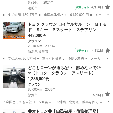
6,714km
2024年
4月20日
提携サイト
越前市
■ 支払総額: 680.4万円 ■ 車両本体価格： 6,670,000 円 ■ メーカ
ー名： トヨタ ■ 車種名： クラウン ■ グレード名： Ｚ ディ
福井
越前市
クラウン
トヨタ クラウン ロイヤルサルーン ＭＴモー
スプレイオーディオ フルセグＴＶ 全方位カメラ ＥＴＣ レザー
ド Ｓキー Ｐスタート ステアリン…
シート ...
448,000円
クラウン
29,100km
2009年
7月31日
提携サイト
新潟県 新潟市
■ 支払総額: 59.8万円 ■ 車両本体価格： 448,000 円 ■ メーカー
名： トヨタ ■ 車種名： クラウン ■ グレード名： ロイヤルサ
新潟
新潟市
クラウン
どこもローンが通らない…諦めないで🥺
ルーン ＭＴモード Ｓキー Ｐスタート ステアリング ＣＤ Ｈ
✨【トヨタ クラウン アスリート】
ＩＤ フォグ...
1,286,000円
クラウン
88,000km
2008年
敦賀市
5月6日
☆全国どこでも自社ローン可能☆ ※沖縄、北海道、離島を除く 自己
破産、債務整理の経験あり… 転職したばかり…自営業… 頭金一括の準
福井
敦賀市
クラウン
アスリート
🔵オトロン🔵【自己破産・債務整理👌】
備は難しい… そんな不安はオトロンにお任せ(^^)/ 自社ローン専門