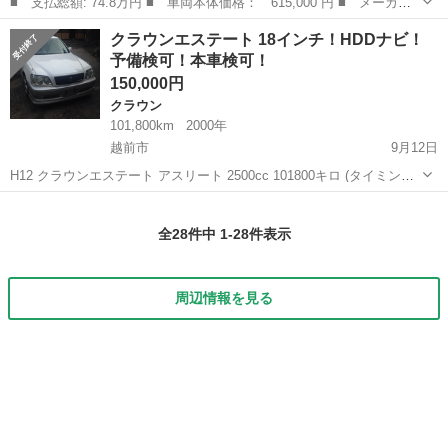
■ 支払総額: 74.8万円 ■ 車両本体価格： 615,000 円 ■ メーカー
名： トヨタ ■ 車種名： クラウン ■ グレード名： アスリー
福井
越前市
クラウン
クラウンエステート 18インチ！HDDナビ！
ト プレミアムエディション 純正ＨＤＤナビ／ＡＭ／ＦＭ／フルセ
予備検可！本車検可！
グ／ＣＤ／ＭＤ...
150,000円
クラウン
101,800km
2000年
越前市
9月12日
H12 クラウンエステート アスリート 2500cc 101800キロ (タイミング
ベルト交換済み) 社外18インチ！ 純正エアロ！ 社外HDDナビ！ ETC!
福井
越前市
クラウン
クラウンエステート
抹消状態です。 予備検、本車検可能です。(別途費用がかかり...
全28件中 1-28件表示
周辺情報を見る