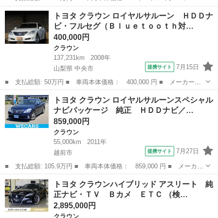
ー名： トヨタ ■ 車種名： クラウン ■ グレード名： アスリー
福井
坂井市
クラウン
トヨタ クラウン ロイヤルサルーン ＨＤＤナ
トＧ ムーンルーフ 純正８型ナビ パノラミックビュー レーダー
ビ・フルセグ（Ｂｌｕｅｔｏｏｔｈ対…
クルコン...
400,000円
クラウン
137,231km
2008年
7月15日
提携サイト
山梨県 中央市
■ 支払総額: 50万円 ■ 車両本体価格： 400,000 円 ■ メーカー
名： トヨタ ■ 車種名： クラウン ■ グレード名： ロイヤルサ
山梨
中央市
クラウン
トヨタ クラウン ロイヤルサルーンスペシャル
ルーン ＨＤＤナビ・フルセグ（Ｂｌｕｅｔｏｏｔｈ対応）・バック
ナビパッケージ 純正 ＨＤＤナビ／…
カメラ ＨＩＤラ...
859,000円
クラウン
55,000km
2011年
7月27日
提携サイト
越前市
■ 支払総額: 105.9万円 ■ 車両本体価格： 859,000 円 ■ メーカー
名： トヨタ ■ 車種名： クラウン ■ グレード名： ロイヤルサ
福井
越前市
クラウン
トヨタ クラウンハイブリッド アスリート 純
ルーンスペシャルナビパッケージ 純正 ＨＤＤナビ／ヘッドラン
正ナビ・ＴＶ Ｂカメ ＥＴＣ （検…
プ ＨＩＤ／...
2,895,000円
クラウン