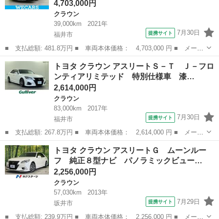
4,703,000円
クラウン
39,000km
2021年
7月30日
提携サイト
福井市
■ 支払総額: 481.8万円 ■ 車両本体価格： 4,703,000 円 ■ メーカ
ー名： トヨタ ■ 車種名： クラウン ■ グレード名： ＲＳアド
福井
福井市
クラウン
トヨタ クラウン アスリートＳ－Ｔ Ｊ－フロ
バンス サンルーフ／純正エアロ／純正 １２．３インチ メモリー
ンティアリミテッド 特別仕様車 漆…
ナビ／ト...
2,614,000円
クラウン
83,000km
2017年
7月30日
提携サイト
福井市
■ 支払総額: 267.8万円 ■ 車両本体価格： 2,614,000 円 ■ メーカ
ー名： トヨタ ■ 車種名： クラウン ■ グレード名： アスリー
福井
福井市
クラウン
トヨタ クラウン アスリートＧ ムーンルー
トＳ－Ｔ Ｊ－フロンティアリミテッド 特別仕様車 漆黒メッキフ
フ 純正８型ナビ パノラミックビュー…
ロントグ...
2,256,000円
クラウン
57,030km
2013年
7月29日
提携サイト
坂井市
■ 支払総額: 239.9万円 ■ 車両本体価格： 2,256,000 円 ■ メーカ