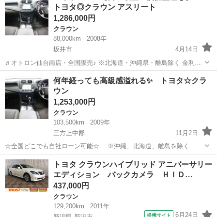
トヨタ◎クラウン アスリート
店！...
1,286,000円
クラウン
88,000km
2008年
坂井市
4月14日
♬オトロン仙台南店・全国販売♪ ※北海道・沖縄県・離島除く 金利
0％!!!(^.^)/~~~ ＼今すぐ問合せよう／ ☆ クラウン アスリート☆
福井
坂井市
クラウン
オトロン
何年経っても高級感溢れる✨ トヨタ☆クラ
ここをチェック ↓↓↓↓↓↓↓...
ウン
1,253,000円
クラウン
103,500km
2009年
三方上中郡
11月2日
☆全国どこでも自社ローン可能☆ ※沖縄、北海道、離島を除く
https://www.otoron.jp/lists/detail?carno=028646 ※全車両、納車時2年
福井
三方上中郡
クラウン
オトロン
トヨタ クラウンハイブリッド アニバーサリー
車検付き 自己破産、債務整理の...
エディション バックカメラ ＨＩＤ…
437,000円
クラウン
129,200km
2011年
6月24日
提携サイト
新潟県 新潟市