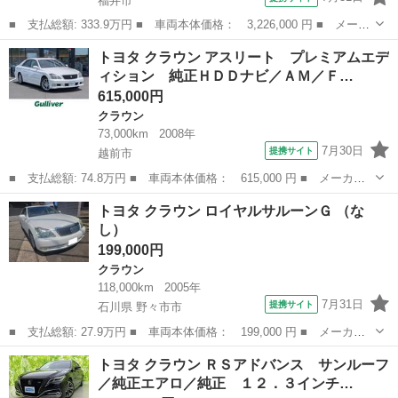
福井市
■ 支払総額: 333.9万円 ■ 車両本体価格： 3,226,000 円 ■ メーカ
ー名： トヨタ ■ 車種名： クラウンハイブリッド ■ グレード
福井
福井市
クラウン
トヨタ クラウン アスリート プレミアムエデ
名： ４ＷＤ Ｓ Ｆｏｕｒエレガンススタイル 純正 ８インチ
ィション 純正ＨＤＤナビ／ＡＭ／Ｆ…
ＳＤナビ／...
615,000円
クラウン
73,000km
2008年
7月30日
提携サイト
越前市
■ 支払総額: 74.8万円 ■ 車両本体価格： 615,000 円 ■ メーカー
名： トヨタ ■ 車種名： クラウン ■ グレード名： アスリー
福井
越前市
クラウン
トヨタ クラウン ロイヤルサルーンＧ （な
ト プレミアムエディション 純正ＨＤＤナビ／ＡＭ／ＦＭ／フルセ
し）
グ／ＣＤ／ＭＤ...
199,000円
クラウン
118,000km
2005年
7月31日
提携サイト
石川県 野々市市
■ 支払総額: 27.9万円 ■ 車両本体価格： 199,000 円 ■ メーカー
名： トヨタ ■ 車種名： クラウン ■ グレード名： ロイヤルサ
石川
野々市市
クラウン
トヨタ クラウン ＲＳアドバンス サンルーフ
ルーンＧ ■ 排気量： 3000cc ■ ドア枚数： 4D ■ ミッション...
／純正エアロ／純正 １２．３インチ…