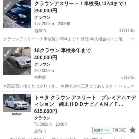
福井
福井市
ハーモニーホール駅
クラウン
ローン
クラウンアスリート！車検長い32/4まで！
県福井市にございます。 新車・中古車の販売から車検・メンテナンス
250,000円
まで...
クラウン
177,200km
2005年
越前市
11月13日
クラウンアスリート！車検長い32/4まで！ 外装 年式相当のスリ傷、汚
れ、タッチアップ跡、塗装割れがありますが、 綺麗な状態だと思いま
福井
越前市
クラウン
クラウンアスリート
18クラウン 車検来年まで
す。 ブラックカッコいいです！ 現車確認も可能です。是非お願いしま
400,000円
す。 内装 年...
クラウン
160,000km
福井駅
6月24日
車高調買い換えたばかりです。 車検も来年三月まであります！ ヘッド
ライト、フォグHID 車高調、workホイール 内装は写メ見てください。
福井
福井市
福井駅
クラウン
車高調
トヨタ クラウン アスリート プレミアムエデ
ガラスコーティングしてあります。
ィション 純正ＨＤＤナビ／ＡＭ／Ｆ…
615,000円
クラウン
73,000km
2008年
7月30日
提携サイト
越前市