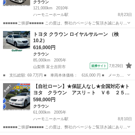
クラウン
121,000km
2010年
ハーモニーホール駅
8月23日
■■■■■■ご挨拶■■■■■■ この度は、弊社のページをご覧頂き誠にありが
とうございます。 弊社、カーマッチ福井ハーモニーホール店は、福井
福井
福井市
ハーモニーホール駅
クラウン
ローン
トヨタ クラウン ロイヤルサルーン （検
県福井市にございます。 新車・中古車の販売から車検・メンテナンス
10.2）
まで...
616,000円
クラウン
85,000km
2005年
7月29日
提携サイト
山梨県 富士吉田市
■ 支払総額: 69.7万円 ■ 車両本体価格： 616,000 円 ■ メーカー
名： トヨタ ■ 車種名： クラウン ■ グレード名： ロイヤルサ
山梨
富士吉田市
クラウン
【自社ローン】★保証人なし★全国対応★ト
ルーン ■ 排気量： 2500cc ■ ドア枚数： 4D ■ ミッション：...
ヨタ クラウン アスリ－ト Ｖ６ ２５…
598,000円
クラウン
61,000km
2005年
ハーモニーホール駅
8月10日
■■■■■■ご挨拶■■■■■■ この度は、弊社のページをご覧頂き誠にありが
とうございます。 弊社、カーマッチ福井ハーモニーホール店は、福井