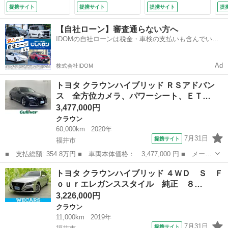
ル、コーナーセンサ
フティセンス／シー
カメラ／クルーズコ
提携サイト
提携サイト
提携サイト
提
ー、レーンアシス
トヒーター 前席／
ントロール／前後コ
ト、オートライト、
パノラミックビュー
ーナーセンサー／横
【自社ローン】審査通らない方へ
パワーバックドア、
モニター／車線逸脱
滑り防止装置／盗難
IDOMの自社ローンは税金・車検の支払いも含んでいる
純正ＡＷ、純正フロ
防止支援システム／
防止装置／前席パワ
ので毎月の支払額は一定
アマット、ドライブ
シート ハーフレザ
ーシート／ビルトイ
レコーダー、オート
ー／ドライブレコー
ンＥＴＣ／純正フロ
Ad
株式会社IDOM
ハイビーム （検
ダー 前後／ヘッド
アマット （検9.1）
9.8）
ランプ ＬＥＤ
トヨタ クラウンハイブリッド ＲＳアドバン
（検8.12）
ス 全方位カメラ、パワーシート、ＥＴ…
3,477,000円
クラウン
60,000km
2020年
7月31日
提携サイト
福井市
■ 支払総額: 354.8万円 ■ 車両本体価格： 3,477,000 円 ■ メーカ
ー名： トヨタ ■ 車種名： クラウンハイブリッド ■ グレード
福井
福井市
クラウン
トヨタ クラウンハイブリッド ４ＷＤ Ｓ Ｆ
名： ＲＳアドバンス 全方位カメラ、パワーシート、ＥＴＣ、追従
ｏｕｒエレガンススタイル 純正 ８…
式クルーズ...
3,226,000円
クラウン
11,000km
2019年
7月31日
提携サイト