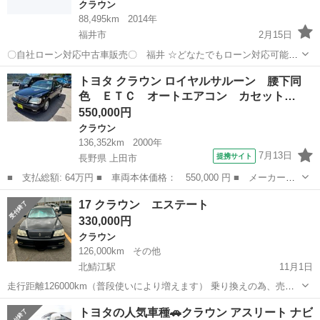
クラウン
88,495km
2014年
福井市
2月15日
〇自社ローン対応中古車販売〇 福井 ☆どなたでもローン対応可能
☆ １、勤続年数の短い方や自営業の方 ２、パートを
福井
福井市
クラウン
車両
トヨタ クラウン ロイヤルサルーン 腰下同
される主婦の方や派遣社員の方 ３、自己破産等をされた方やローンが
色 ＥＴＣ オートエアコン カセット…
組めない方 ４、他...
550,000円
クラウン
136,352km
2000年
7月13日
提携サイト
長野県 上田市
■ 支払総額: 64万円 ■ 車両本体価格： 550,000 円 ■ メーカー
名： トヨタ ■ 車種名： クラウン ■ グレード名： ロイヤルサ
長野
上田市
クラウン
17 クラウン エステート
ルーン 腰下同色 ＥＴＣ オートエアコン カセット／ＣＤオーデ
330,000円
ィオ 運転席電動...
クラウン
126,000km
その他
北鯖江駅
11月1日
走行距離126000km（普段使いにより増えます） 乗り換えの為、売り
ます 業者ではなく個人です 1JZ NA（ターボなし）D4エンジンじゃな
福井
鯖江市
北鯖江駅
クラウン
みに
トヨタの人気車種🚗クラウン アスリート ナビ
いので丈夫！ 純正黒 202 不具合 エアコン操作パネルが反応しない時