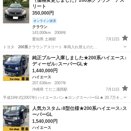
（価格変更しました）200系クラウン アス
リート
350,000円
オンライン決済
クラウン
143,000km
2008年
愛知県 土橋駅
7月12日
トヨタ
200系
クラウンアスリート 車両入れ替えのた…
愛知
豊田市
土橋駅
クラウン
純正ブルー入庫しました★200系ハイエース♪
ディーゼル♪スーパーGL★
1,440,000円
ハイエース
207,636km
2007年
沖縄県 てだこ浦西駅
7月11日
平成19年式(2007年) ハイエースバン★ロングスーパーGL★ 20.7万キ
ロ 修復歴なし★ 2.5L 5ドア 大人気、オフロードフェイス🌺 車両価
沖縄
沖縄市
てだこ浦西駅
ハイエース
オフロード
人気カスタム♪8型仕様★200系ハイエース♪ス
格 144万円 総額 159万円 ...
ーパーGL
1,540,000円
ハイエース