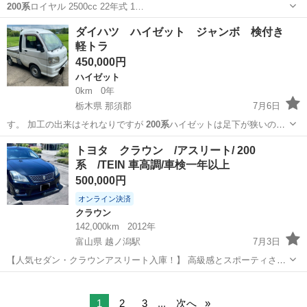
200系
ロイヤル 2500cc 22年式 1…
宮崎
都城市
五十市駅
クラウン
ダイハツ ハイゼット ジャンボ 検付き
軽トラ
450,000円
ハイゼット
0km
0年
栃木県 那須郡
7月6日
す。 加工の出来はそれなりですが
200系
ハイゼットは足下が狭いので
すが 加工…
栃木
那須郡
ハイゼット
トヨタ クラウン /アスリート/ 200
系 /TEIN 車高調/車検一年以上
500,000円
オンライン決済
クラウン
142,000km
2012年
富山県 越ノ潟駅
7月3日
【人気セダン・クラウンアスリート入庫！】 高級感とスポーティさを
兼ね備えた 平成24年式 トヨタ クラウン アスリートが入庫しました！
富山
射水市
越ノ潟駅
クラウン
見た目も走りもこだわりたい方におすすめの1台です。 車検も長く残
っているので、ご購入...
1
2
3
...
次へ