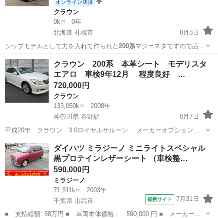
オンライン決済
クラウン
0km
0年
北海道 札幌市
8月8日
シップモデルとして力を入れて作られた
200系
マジェスタですので品質
等は文句なしか…
北海道
札幌市
クラウン
車両
クラウン 200系 本革シート モデリスタ
エアロ 車検9年12月 程度良好 …
720,000円
クラウン
133,050km
2008年
神奈川県 秦野駅
8月7日
平成20年 クラウン 3.0ロイヤルサルーン メーカーオプション
本革シート（全席パワーシート、ヒーター、前席ベンチレーション、
神奈川
秦野市
秦野駅
クラウン
ダイハツ ミラジーノ ミニライトスペシャル
リアリクライニング、クールボックス、電動リアサンシェード）、ト
黒プロテインレザーシート （車検整…
ヨタプレミアムサウンドシステム...
590,000円
ミラジーノ
71,511km
2003年
7月31日
提携サイト
千葉県 山武市
■ 支払総額: 68万円 ■ 車両本体価格： 590,000 円 ■ メーカー