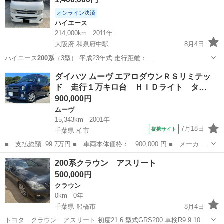
オンライン決済
ハイエース
214,000km
2011年
大阪府 和泉府中駅
8月4日
ハイエース
200系
（3型） 平成23年式 走行距離：…
大阪
泉大津市
和泉府中駅
ハイエース
200系
ダイハツ ムーヴ エアロダウンＲＳリミテッ
ド 走行１万キロ台 ＨＩＤライト タ…
900,000円
ムーヴ
15,343km
2001年
7月18日
提携サイト
千葉県 柏市
■ 支払総額: 99.7万円 ■ 車両本体価格： 900,000 円 ■ メーカー
名： ダイハツ ■ 車種名： ムーヴ ■ グレード名： エアロダウ
千葉
柏市
ムーヴ
200系クラウン アスリート
ンＲＳリミテッド 走行１万キロ台 ＨＩＤライト タイミングベル
500,000円
ト交換済み ...
クラウン
0km
0年
千葉県 船橋市
8月4日
トヨタ クラウン アスリート 初度21.6 型式GRS200 車検R9.9.10