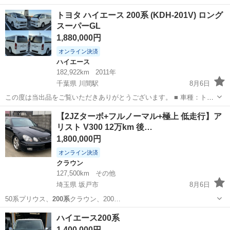
名： ダイハツ ■ 車種名： ミラジーノ ■ グレード名： ミニラ
千葉
山武市
ミラジーノ
トヨタ ハイエース 200系 (KDH-201V) ロング
イトスペシャル 黒プロテインレザーシート ■ 排気量： 660cc ■
スーパーGL
ドア枚...
1,880,000円
オンライン決済
ハイエース
182,922km
2011年
千葉県 川間駅
8月6日
この度は当出品をご覧いただきありがとうございます。 ■ 車種：トヨ
タ ハイエースバン 2WD ■ 色：パールホワイト ■ 年式：2010年 ■ 走行
千葉
野田市
川間駅
ハイエース
【2JZターボ+フルノーマル+極上 低走行】ア
距離：182,922 km ■ 車検有効期限：2026年12月まで ■ 型式...
リスト V300 12万km 後…
1,800,000円
オンライン決済
クラウン
127,500km
その他
埼玉県 坂戸市
8月6日
50系プリウス、
200系
クラウン、200…
埼玉
坂戸市
クラウン
車両
ハイエース200系
1,400,000円