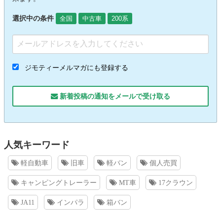
選択中の条件
全国
中古車
200系
ジモティーメルマガにも登録する
新着投稿の通知をメールで受け取る
人気キーワード
軽自動車
旧車
軽バン
個人売買
キャンピングトレーラー
MT車
17クラウン
JA11
インパラ
箱バン