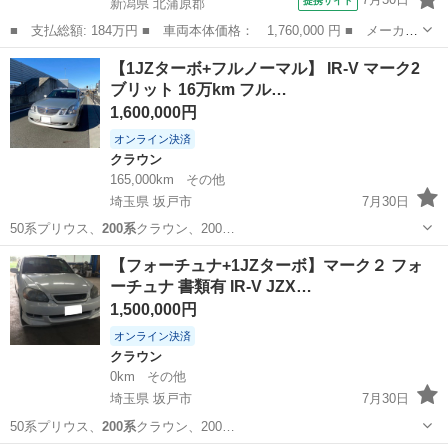
提携サイト
新潟県 北蒲原郡
■ 支払総額: 184万円 ■ 車両本体価格： 1,760,000 円 ■ メーカー
名： トヨタ ■ 車種名： ハイエースバン ■ グレード名： ロン
新潟
北蒲原郡
ハイエース
【1JZターボ+フルノーマル】 IR-V マーク2
グＤＸ ４ＷＤ ディーゼルターボ ４型 ２００系 両側スライド
ブリット 16万km フル…
ドア オー...
1,600,000円
オンライン決済
クラウン
165,000km
その他
埼玉県 坂戸市
7月30日
50系プリウス、
200系
クラウン、200…
埼玉
坂戸市
クラウン
JZX
【フォーチュナ+1JZターボ】マーク２ フォ
ーチュナ 書類有 IR-V JZX…
1,500,000円
オンライン決済
クラウン
0km
その他
埼玉県 坂戸市
7月30日
50系プリウス、
200系
クラウン、200…