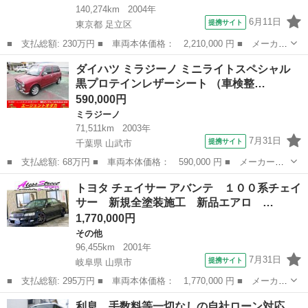
140,274km
2004年
6月11日
提携サイト
東京都 足立区
■ 支払総額: 230万円 ■ 車両本体価格： 2,210,000 円 ■ メーカー
名： トヨタ ■ 車種名： ハイエースバン ■ グレード名： ロン
東京
足立区
ハイエース
ダイハツ ミラジーノ ミニライトスペシャル
グスーパーＧＬ ガソリン車 １オーナー サンルーフ キーレス
黒プロテインレザーシート （車検整…
低床荷台 ...
590,000円
ミラジーノ
71,511km
2003年
7月31日
提携サイト
千葉県 山武市
■ 支払総額: 68万円 ■ 車両本体価格： 590,000 円 ■ メーカー
名： ダイハツ ■ 車種名： ミラジーノ ■ グレード名： ミニラ
千葉
山武市
ミラジーノ
トヨタ チェイサー アバンテ １００系チェイ
イトスペシャル 黒プロテインレザーシート ■ 排気量： 660cc ■
サー 新規全塗装施工 新品エアロ …
ドア枚...
1,770,000円
その他
96,455km
2001年
7月31日
提携サイト
岐阜県 山県市
■ 支払総額: 295万円 ■ 車両本体価格： 1,770,000 円 ■ メーカー
名： トヨタ ■ 車種名： チェイサー ■ グレード名： アバン
岐阜
山県市
その他
利息、手数料等一切なしの自社ローン対応。