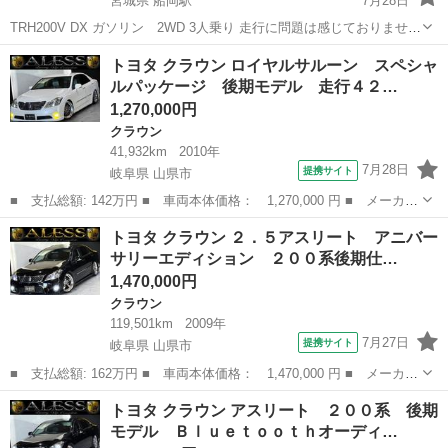
宮城県 船岡駅
7月28日
TRH200V DX ガソリン 2WD 3人乗り 走行に問題は感じておりませ
ん。 ボディに所々傷、一部錆あります。バックドアは当方が購入時よ
宮城
柴田郡
船岡駅
ハイエース
200系
トヨタ クラウン ロイヤルサルーン スペシャ
り凹み・パテ埋め（自家補修）が目立っております。こちらでも修理
ルパッケージ 後期モデル 走行４２…
しての引...
1,270,000円
クラウン
41,932km
2010年
7月28日
提携サイト
岐阜県 山県市
■ 支払総額: 142万円 ■ 車両本体価格： 1,270,000 円 ■ メーカー
名： トヨタ ■ 車種名： クラウン ■ グレード名： ロイヤルサ
岐阜
山県市
クラウン
トヨタ クラウン ２．５アスリート アニバー
ルーン スペシャルパッケージ 後期モデル 走行４２０００ｋｍ
サリーエディション ２００系後期仕…
新品フルタ...
1,470,000円
クラウン
119,501km
2009年
7月27日
提携サイト
岐阜県 山県市
■ 支払総額: 162万円 ■ 車両本体価格： 1,470,000 円 ■ メーカー
名： トヨタ ■ 車種名： クラウン ■ グレード名： ２．５アス
岐阜
山県市
クラウン
トヨタ クラウン アスリート ２００系 後期
リート アニバーサリーエディション ２００系後期仕様 黒革シー
モデル Ｂｌｕｅｔｏｏｔｈオーディ…
ト サンル...