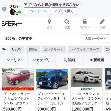
アプリならお得な情報を見逃さない！
インストール
アプリで開く
全国
検索
ログイン
投稿
「200系」の中古車
人気キーワード
USDM
100系
コンプリート
ハイラックスサーフ
2
エリア
カテゴリ
詳細
新着順
ダイハツ ミラジー
ダイハツ ムーヴ エ
トヨタ クラウン ア
ト
ノ ミニライトスペ
アロダウンＲＳリミ
スリート ２００系
イ
シャル 黒プロテイ
テッド 走行１万キ
後期型／モデリスタ
期
ンレザーシート
ロ台 ＨＩＤライ
エアロ／純正８イン
ル
590,000円
900,000円
1,268,000円
69