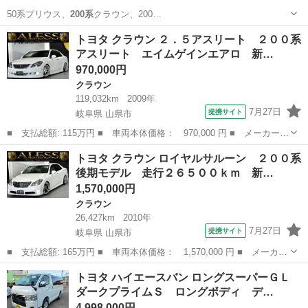
50系プリウス、
200系
クラウン、200…
埼玉
坂戸市
クラウン
アスリート
トヨタ クラウン ２．５アスリート ２００系
アスリート エイムゲインエアロ 新…
970,000円
クラウン
119,032km
2009年
7月27日
提携サイト
岐阜県 山県市
■ 支払総額: 115万円 ■ 車両本体価格： 970,000 円 ■ メーカー
名： トヨタ ■ 車種名： クラウン ■ グレード名： ２．５アス
岐阜
山県市
クラウン
トヨタ クラウン ロイヤルサルーン ２００系
リート ２００系アスリート エイムゲインエアロ 新品車高調 新
後期モデル 走行２６５００ｋｍ 新…
品タイヤ４本組...
1,570,000円
クラウン
26,427km
2010年
7月27日
提携サイト
岐阜県 山県市
■ 支払総額: 165万円 ■ 車両本体価格： 1,570,000 円 ■ メーカー
名： トヨタ ■ 車種名： クラウン ■ グレード名： ロイヤルサ
岐阜
山県市
クラウン
トヨタ ハイエースバン ロングスーパーＧＬ
ルーン ２００系後期モデル 走行２６５００ｋｍ 新品フルタップ
ダークプライムＳ ロングボディ デ…
車高調 新...
4,998,000円