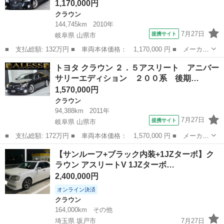
1,170,000円
クラウン
144,745km
2010年
7月27日
提携サイト
岐阜県 山県市
■ 支払総額: 132万円 ■ 車両本体価格： 1,170,000 円 ■ メーカー
名： トヨタ ■ 車種名： クラウン ■ グレード名： アスリー
岐阜
山県市
クラウン
トヨタ クラウン ２．５アスリート アニバー
ト ２００系 後期モデル Ｂｌｕｅｔｏｏｔｈオーディオ対応 レ
サリーエディション ２００系 後期…
ギュラーガソ...
1,570,000円
クラウン
94,388km
2011年
7月27日
提携サイト
岐阜県 山県市
■ 支払総額: 172万円 ■ 車両本体価格： 1,570,000 円 ■ メーカー
名： トヨタ ■ 車種名： クラウン ■ グレード名： ２．５アス
岐阜
山県市
クラウン
【サンルーフ+ブラック内装+1JZターボ】ク
リート アニバーサリーエディション ２００系 後期モデル 黒革
ラウン アスリートV 1JZターボ…
シート ２...
2,400,000円
オンライン決済
クラウン
164,000km
その他
埼玉県 坂戸市
7月27日