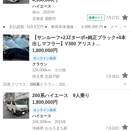
ハイエース
4km
2025年
7月27日
提携サイト
北海道 函館市
■ 支払総額: 519.9万円 ■ 車両本体価格： 4,998,000 円 ■ メーカ
ー名： トヨタ ■ 車種名： ハイエースバン ■ グレード名： ロ
北海道
函館市
ハイエース
【サンルーフ+2JZターボ+純正ブラック+4本
ングスーパーＧＬ ダークプライムＳ ロングボディ ディーゼルタ
出しマフラー】V300 アリスト…
ーボ ４...
1,800,000円
オンライン決済
クラウン
226,000km
その他
埼玉県 北坂戸駅
7月26日
50系プリウス、
200系
クラウン、200…
埼玉
坂戸市
北坂戸駅
クラウン
200系ハイエース 9人乗り
1,800,000円
オンライン決済
ハイエース
104,300km
2015年
沖縄県 おもろまち駅
7月24日