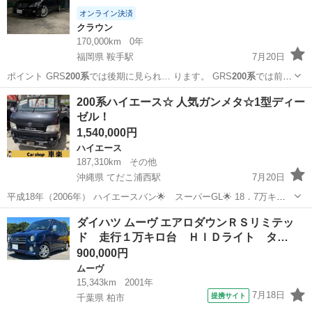
オンライン決済
クラウン
170,000km
0年
福岡県 鞍手駅
7月20日
ポイント GRS
200系
では後期に見られ… ります。 GRS
200系
では前期
のお求め…
福岡
鞍手郡
鞍手駅
クラウン
200系ハイエース☆ 人気ガンメタ☆1型ディー
ゼル！
1,540,000円
ハイエース
187,310km
その他
沖縄県 てだこ浦西駅
7月20日
平成18年（2006年） ハイエースバン🌟 スーパーGL🌟 18．7万キ
ロ 修復なし🌟 2.5L 5ドア 人気オフロードスタイルのガンメタ🚘 車両
沖縄
沖縄市
てだこ浦西駅
ハイエース
ダイハツ ムーヴ エアロダウンＲＳリミテッ
価格154万円 総額 169万円 新規車検整備、 1年or一万キロ保証...
ド 走行１万キロ台 ＨＩＤライト タ…
900,000円
ムーヴ
15,343km
2001年
7月18日
提携サイト
千葉県 柏市