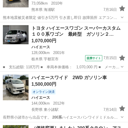
73,058km
2010年
熊本県 海浦駅
7月16日
熊本地震被災者限定 値引き5万円 引き渡し即日 故障箇所 エアコン効
きません 温風は出ます クラッチが多少滑ります 購入後気になる方は
熊本
天草市
海浦駅
ハイゼット
200系
トヨタ ハイエースワゴン スーパーカスタム
交換をお勧めします 全て純正に戻します 社外ワンオフマフラーは
１００系ワゴン 最終型 ガソリン２…
+3000円でつけます...
1,070,000円
ハイエース
128,000km
2001年
7月15日
提携サイト
栃木県 宇都宮市
■ 支払総額: 118万円 ■ 車両本体価格： 1,070,000 円 ■ メーカー
名： トヨタ ■ 車種名： ハイエースワゴン ■ グレード名： ス
栃木
宇都宮市
ハイエース
ハイエースワイド 2WD ガソリン車
ーパーカスタム １００系ワゴン 最終型 ガソリン２４００ｃｃ
1,500,000円
２列目回転...
オンライン決済
ハイエース
144,000km
2012年
長野県 東小諸駅
7月14日
長野県小諸市から出品です。
200系
ハイエースバンワイドミドルルー
フ3型…
長野
小諸市
東小諸駅
ハイエース