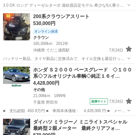
3.0 DX ロング ディーゼルターボ 過給器設定モデル 希少な9人乗りの
ディーゼルのハイエースです。 年式も、走行距離もまだまだ長く乗れ
沖縄
那覇市
おもろまち駅
ハイエース
200系
200系クラウンアスリート
ます。 仕事の規模を縮小する為手放します。 3列シート 昨年タイヤ4
530,000円
本（国産TOY...
オンライン決済
クラウン
165,000km
2012年
沖縄県 てだこ浦西駅
7月24日
バッテリー新品、タイヤ新品に交換済みで、オイル交換も最近行って
います。3色切り替えLEDフォグ、車高調も装着済みです。メンテナン
沖縄
中頭郡
てだこ浦西駅
クラウン
ホンダ Ｓ２０００ ベースグレード ◇１００
スをしっかりしており、現在も調子良く走っています。現車確認も可
系◇フルオリジナル車輌◇純正１６イ…
能ですので、気になる方はお気軽にお...
4,428,000円
その他
21,006km
1999年
7月24日
提携サイト
千葉県 野田市
■ 支払総額: 450.8万円 ■ 車両本体価格： 4,428,000 円 ■ メーカ
ー名： ホンダ ■ 車種名： Ｓ２０００ ■ グレード名： ベース
千葉
野田市
その他
ダイハツ ミラジーノ ミニライトスペシャル
グレード ◇１００系◇フルオリジナル車輌◇純正１６インチＡＷ◇
最終型２眼メーター 最終クリアフォ…
ブラック...