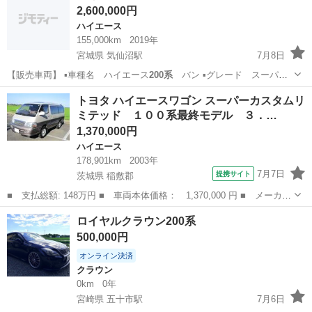
2,600,000円
◇フジツ...
ハイエース
155,000km
2019年
宮城県 気仙沼駅
7月8日
【販売車両】 ▪️車種名 ハイエース
200系
バン ▪️グレード スーパー
GL …
宮城
気仙沼市
気仙沼駅
ハイエース
バン
トヨタ ハイエースワゴン スーパーカスタムリ
ミテッド １００系最終モデル ３．…
1,370,000円
ハイエース
178,901km
2003年
7月7日
提携サイト
茨城県 稲敷郡
■ 支払総額: 148万円 ■ 車両本体価格： 1,370,000 円 ■ メーカー
名： トヨタ ■ 車種名： ハイエースワゴン ■ グレード名： ス
茨城
稲敷郡
ハイエース
ロイヤルクラウン200系
ーパーカスタムリミテッド １００系最終モデル ３．０ディーゼル
500,000円
ターボＳＣ...
オンライン決済
クラウン
0km
0年
宮崎県 五十市駅
7月6日