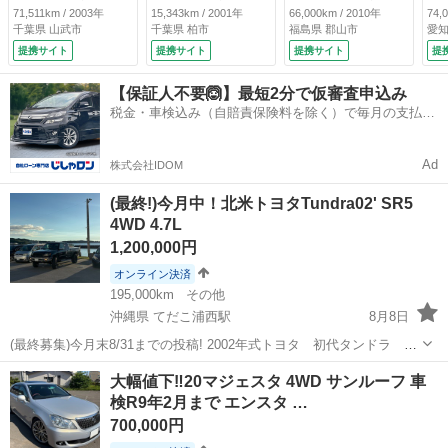
（車検整備付）
ト タイミングベル
チナビ／バックカメ
ル
71,511km / 2003年
15,343km / 2001年
66,000km / 2010年
74,
ト交換済み （検
ラ／ＥＴＣ／前席パ
ク
千葉県 山武市
千葉県 柏市
福島県 郡山市
愛知
10.7）
ワーシート／クルコ
ｔ
提携サイト
提携サイト
提携サイト
提
ン／オートライト／
グ
ＨＩＤヘッドライト
Ｅ
【保証人不要🙆】最短2分で仮審査申込み
／インテリジェント
タ
税金・車検込み（自賠責保険料を除く）で毎月の支払額
ＡＦＳ／左右オート
ト
は一定の自社ローン🚗
エアコン／スイング
エ
レジスター （検
ト
Ad
株式会社IDOM
9.5）
（検
(最終!)今月中！北米トヨタTundra02' SR5
4WD 4.7L
1,200,000円
オンライン決済
195,000km
その他
沖縄県 てだこ浦西駅
8月8日
(最終募集)今月末8/31までの投稿! 2002年式トヨタ 初代タンドラ
4.7L/4WDです。 生活パターンが変わり、別の車種へ乗り換えを検討し
沖縄
中頭郡
てだこ浦西駅
トヨタ
大幅値下‼️20マジェスタ 4WD サンルーフ 車
ている為、今回出品しました。 車両の情報は以下になります。 年
検R9年2月まで エンスタ …
式/2002...
700,000円