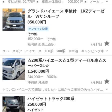
■ 支払総額: 99.7万円 ■ 車両本体価格： 900,000 円 ■ メーカー
名： ダイハツ ■ 車種名： ムーヴ ■ グレード名： エアロダウ
千葉
柏市
ムーヴ
グランドハイエース 車検付 1KZディーゼ
ンＲＳリミテッド 走行１万キロ台 ＨＩＤライト タイミングベル
ル Wサンルーフ
ト交換済み ...
850,000円
オンライン決済
その他
152,000km
その他
福岡県 西鉄五条駅
7月17日
スペースギア ハイエース 100系
200系
車中泊 キャンピング車
福岡
太宰府市
西鉄五条駅
その他
☆200系ハイエース☆１型ディーゼル車☆ス
ーパーGL☆
1,540,000円
244,000km
2007年
沖縄県 沖縄市
7月16日
✨ついにハイエースで開始しました✨ 以前からご要望のあったハイエ
ースでの車楽分割払い対応ができるようになりました💁 今までは、軽
沖縄
沖縄市
トヨタ
200系
ハイゼットトラック200系
バンやその他の車種で車楽分割払いを受け付けてましたが、ようやく
250,000円
ハイエースでも対応できるように...
ハイゼット