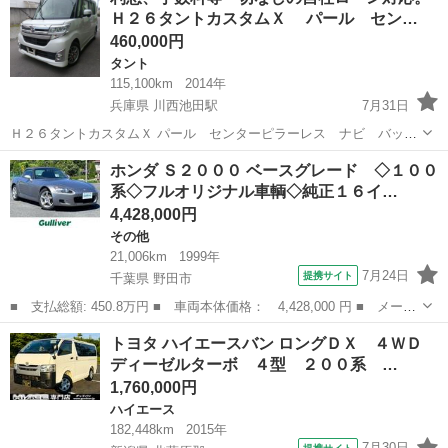
テ １００系チェイサー 新規全塗装施工 新品エアロ 新品フルタ
Ｈ２６タントカスタムＸ パール セン…
ップ車高調 ...
460,000円
タント
115,100km
2014年
兵庫県 川西池田駅
7月31日
Ｈ２６タントカスタムＸ パール センターピラーレス ナビ バック
カメラ 片面パワースライ ドドア 走行１１５１００キロ 検査２年
兵庫
川西市
川西池田駅
タント
ホンダ Ｓ２０００ ベースグレード ◇１００
受け渡し。 車両価格 ４６００００円 すべて込み総支払額 ５５０
系◇フルオリジナル車輌◇純正１６イ…
０００円にてお願い...
4,428,000円
その他
21,006km
1999年
7月24日
提携サイト
千葉県 野田市
■ 支払総額: 450.8万円 ■ 車両本体価格： 4,428,000 円 ■ メーカ
ー名： ホンダ ■ 車種名： Ｓ２０００ ■ グレード名： ベース
千葉
野田市
その他
トヨタ ハイエースバン ロングＤＸ ４ＷＤ
グレード ◇１００系◇フルオリジナル車輌◇純正１６インチＡＷ◇
ディーゼルターボ ４型 ２００系 …
ブラック...
1,760,000円
ハイエース
182,448km
2015年
7月30日