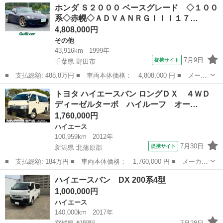
埼玉
坂戸市
クラウン
ホンダ Ｓ２０００ ベースグレード ◇１００
系◇赤幌◇ＡＤＶＡＮＲＧＩＩＩ１７…
4,808,000円
その他
43,916km
1999年
7月9日
提携サイト
千葉県 野田市
■ 支払総額: 488.8万円 ■ 車両本体価格： 4,808,000 円 ■ メーカ
ー名： ホンダ ■ 車種名： Ｓ２０００ ■ グレード名： ベース
千葉
野田市
その他
トヨタ ハイエースバン ロングＤＸ ４ＷＤ
グレード ◇１００系◇赤幌◇ＡＤＶＡＮＲＧＩＩＩ１７インチＡＷ
ディーゼルターボ ハイルーフ オー…
◇フジツ...
1,760,000円
ハイエース
100,959km
2012年
7月30日
提携サイト
新潟県 北蒲原郡
■ 支払総額: 184万円 ■ 車両本体価格： 1,760,000 円 ■ メーカー
名： トヨタ ■ 車種名： ハイエースバン ■ グレード名： ロン
新潟
北蒲原郡
ハイエース
ハイエースバン DX 200系4型
グＤＸ ４ＷＤ ディーゼルターボ ハイルーフ オートマ ３人乗
1,000,000円
り 両側ス...
ハイエース
140,000km
2017年