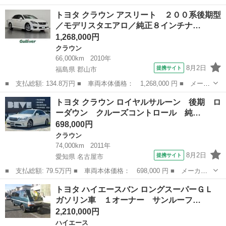
千葉
船橋市
クラウン
トヨタ クラウン アスリート ２００系後期型
／モデリスタエアロ／純正８インチナ…
1,268,000円
クラウン
66,000km
2010年
8月2日
提携サイト
福島県 郡山市
■ 支払総額: 134.8万円 ■ 車両本体価格： 1,268,000 円 ■ メーカ
ー名： トヨタ ■ 車種名： クラウン ■ グレード名： アスリー
福島
郡山市
クラウン
トヨタ クラウン ロイヤルサルーン 後期 ロ
ト ２００系後期型／モデリスタエアロ／純正８インチナビ／バック
ーダウン クルーズコントロール 純…
カメラ／...
698,000円
クラウン
74,000km
2011年
8月2日
提携サイト
愛知県 名古屋市
■ 支払総額: 79.5万円 ■ 車両本体価格： 698,000 円 ■ メーカー
名： トヨタ ■ 車種名： クラウン ■ グレード名： ロイヤルサ
愛知
名古屋市
クラウン
トヨタ ハイエースバン ロングスーパーＧＬ
ルーン 後期 ローダウン クルーズコントロール 純正ナビ バッ
ガソリン車 １オーナー サンルーフ…
クカメラ Ｂ...
2,210,000円
ハイエース