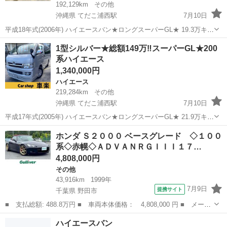
192,129km
その他
沖縄県 てだこ浦西駅
7月10日
平成18年式(2006年) ハイエースバン★ロングスーパーGL★ 19.3万キ
ロ 修復歴なし★ 2.5L 5ドア 人気カスタムの8型フェイス仕様♪ 車
沖縄
沖縄市
てだこ浦西駅
ハイエース
1型シルバー★総額149万‼スーパーGL★200
両価格 154万円 総額 165万円...
系ハイエース
1,340,000円
ハイエース
219,284km
その他
沖縄県 てだこ浦西駅
7月10日
平成17年式(2005年) ハイエースバン★ロングスーパーGL★ 21.9万キ
ロ 修復歴なし★ 2.5L 5ドア 希少人気の1型ディーゼル♪ 車両価格
沖縄
沖縄市
てだこ浦西駅
ハイエース
200系
ホンダ Ｓ２０００ ベースグレード ◇１００
134万円 総額 149万円 ...
系◇赤幌◇ＡＤＶＡＮＲＧＩＩＩ１７…
4,808,000円
その他
43,916km
1999年
7月9日
提携サイト
千葉県 野田市
■ 支払総額: 488.8万円 ■ 車両本体価格： 4,808,000 円 ■ メーカ
ー名： ホンダ ■ 車種名： Ｓ２０００ ■ グレード名： ベース
千葉
野田市
その他
ハイエースバン
グレード ◇１００系◇赤幌◇ＡＤＶＡＮＲＧＩＩＩ１７インチＡＷ