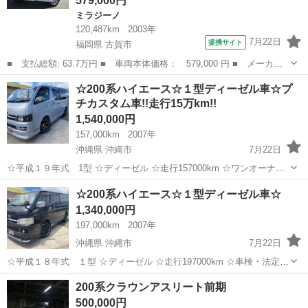
579,000円
ミラジーノ
120,487km
2003年
7月22日
提携サイト
福岡県 古賀市
■ 支払総額: 63.7万円 ■ 車両本体価格： 579,000 円 ■ メーカー
名： ダイハツ ■ 車種名： ミラジーノ ■ グレード名： ミニラ
福岡
古賀市
ミラジーノ
☆200系ハイエース☆１型ディーゼル車☆プ
イトスペシャル 最終型２眼メーター 最終クリアフォグ＆最終グリ
チカスタム車!!走行15万km!!
ル ミニライ...
1,540,000円
157,000km
2007年
沖縄県 沖縄市
7月22日
☆平成１９年式 1型 ☆ディーゼル ☆走行157000km ☆ワンオーナー
☆社外アルミホイル ☆その他プチカスタム車!! ☆車検・法定点検整備
沖縄
沖縄市
トヨタ
200系
☆200系ハイエース☆１型ディーゼル車☆
コミ!! ☆1年ロング保証 ☆その他カスタム相談できます! ⚠...
1,340,000円
197,000km
2007年
沖縄県 沖縄市
7月22日
☆平成１８年式 １型 ☆ディーゼル ☆走行197000km ☆車検・法定点
検整備コミ ☆1年ロング保証!! ☆その他カスタム相談できます!! ⚠️キャ
沖縄
沖縄市
トヨタ
200系
200系クラウンアスリート前期
ンピング等大幅に構造を変更するような改造はできません。 ...
500,000円