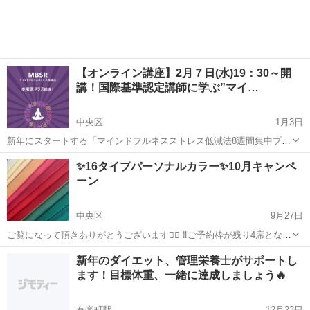
【オンライン講座】2月７日(水)19：30～開
講！国際基準認定講師に学ぶ”マイ…
中央区
1月3日
新年にスタートする「マインドフルネスストレス低減法8週間集中プロ
グラム」で、新しい一年を気持ちよくスタートしませんか？ 【オンラ
東京
中央区
その他
マインドフルネス
✨16タイプパーソナルカラー✨10月キャンペ
イン講座】 マインドフルネス集中講座/ストレスケア/快眠/コミュニケ
ーン
ーション/人間関係/...
中央区
9月27日
ご覧になって頂きありがとうございます🙇‍♀️ ‼️ご予約枠が残り4席となり
ました‼️ ので、更新させて頂きます 10月21日、24日、30日、31日空い
東京
中央区
その他
パーソナルカラー
新年のダイエット、管理栄養士がサポートし
ております✨ お気軽にお問い合わせ下さい😉 こんにちわ😊 so...
ます！目標体重、一緒に達成しましょう🔥
有楽町駅
12月23日