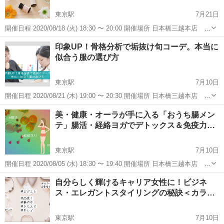
東京駅
7月21日
開催日程 2020/08/18 (火) 18:30 〜 20:00 開催場所 日本橋三越本店 新
館9階 三越カルチャーサロン ＊セミナー開催時の感染拡大防止対策
東京
中央区
東京駅
その他
アロマテラピー
印象UP！骨格分析で垢抜け旬コーデ。本当に
のご案内＊ （https://profelie...
似合う服の選び方
東京駅
7月10日
開催日程 2020/08/21 (木) 19:00 〜 20:30 開催場所 日本橋三越本店 新
館9階 三越カルチャーサロン ＊セミナー開催時の感染拡大防止対策
東京
中央区
東京駅
その他
イメージコンサルタント
美・健康・オーラが手に入る「おうち腸メン
のご案内＊ https://profelier.jp/...
テ」腸活・経絡ヨガでデトックス＆免疫力…
東京駅
7月10日
開催日程 2020/08/05 (水) 18:30 〜 19:40 開催場所 日本橋三越本店 新
館9階 三越カルチャーサロン ＊セミナー開催時の感染拡大防止対策
東京
中央区
東京駅
その他
経絡
自分らしく輝けるキャリア女性に！ビジネ
のご案内＊ https://profelier.jp/...
ス・エレガントスタイリングの秘訣＜カラ
ー…
東京駅
7月10日