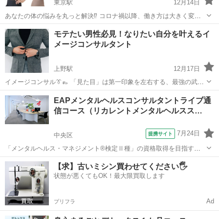
東京駅
12月14日
あなたの体の悩みを丸っと解決⁉️ コロナ禍以降、働き方は大きく変
化。 在宅(オンライン)勤務やフリーランスの方が急増！ その影響で
東京
中央区
東京駅
その他
姿勢
モテたい男性必見！なりたい自分を叶えるイ
今、こんな不調が急増しています。 ・首が前に出るストレートネッ
メージコンサルタント
ク ・寝ても疲れが取れな...
上野駅
12月17日
イメージコンサル👔👞 「見た目」は第一印象を左右する、最強の武器
です✨ 社会的な立場を築いているのに、見た目や服装に自信が持てな
東京
中央区
上野駅
その他
イメージコンサル
EAPメンタルヘルスコンサルタントライブ通
い方、TPOに合った装いを意識できていない方へ向け、あなたのふさ
信コース（リカレントメンタルヘルスス…
わしい外見をデザインし、...
7月24日
提携サイト
中央区
「メンタルヘルス・マネジメント®検定Ⅱ種」の資格取得を目指すコ
ースです。部下が不調に陥らないように普段から配慮するためのスキ
東京
中央区
その他
【求】古いミシン買わせてください🖐️
ルや、不調が見受けられた場合には、安全配慮義務に則った対応を潤
状態が悪くてもOK！最大限買取します
滑に行えるスキルを習得しているかどうか...
Ad
プリフラ