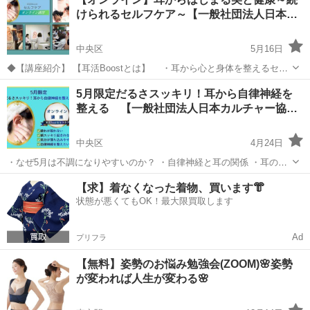
パワーを秘め、私たちの存在全体に深く働きかけてくれます。アロマ
けられるセルフケア～【一般社団法人日本…
テラピーの歴史は古く、古代エジプトにま...
中央区
5月16日
◆【講座紹介】 【耳活Boostとは】 ・耳から心と身体を整えるセル
フケア ・手の温もりで行う、やさしいケア ・年齢に関係なく続
東京
中央区
その他
オンライン
5月限定だるさスッキリ！耳から自律神経を
けられる 【こんな方におすすめ】 ☐ セルフケアに興味がある ☐
整える 【一般社団法人日本カルチャー協…
...
中央区
4月24日
・なぜ5月は不調になりやすいのか？ ・自律神経と耳の関係 ・耳のマ
ッサージ実技 本講座では「耳」にやさしく触れるセルフケアを通し
東京
中央区
その他
カルチャー
【求】着なくなった着物、買います👘
て、心と身体のバランスを整える方法をお伝えします。 特別な道具は
状態が悪くてもOK！最大限買取します
不要。 ご自宅で今...
Ad
プリフラ
【無料】姿勢のお悩み勉強会(ZOOM)🌸姿勢
が変われば人生が変わる🌸