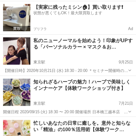
顔も心もリフレッシュは如何でしょうか？銀座からも有楽町からも東
東京
中央区
京橋駅
その他
晃子
【実家に残ったミシン🏠】買い取ります❗️
京駅からも徒歩圏内。特に銀座からは歩いて四、五分の距離です。会
状態が悪くてもOK！最大限買取します
社の帰りにちょっと寄ってリフレッシュな...
Ad
プリフラ
私のニューノーマルを始めよう！印象がUPす
る「パーソナルカラー × マスク＆お…
東京駅
9月25日
【開催日時】2020年10月21日 (水) 18:30 - 20:00 ＊セミナー開催時の感
染症拡大防止対策のご案内＊ (https://profelier.jp/blog/lp-mitsukoshi-
東京
中央区
東京駅
その他
パーソナルカラー
知られざるハーブの魅力！ハーブで美味しく
nihonba...
インナーケア【体験ワークショップ付き】
東京駅
7月21日
開催日程 2020/09/15 (火) 18:30 〜 20:00 開催場所 日本橋三越本店 新
館9階 三越カルチャーサロン ＊セミナー開催時の感染拡大防止対策
東京
中央区
東京駅
その他
アロマテラピー
忙しいあなたの日常に癒しを。意外と知らな
のご案内＊ （https://profelier....
い「精油」の100％活用術【体験ワーク…