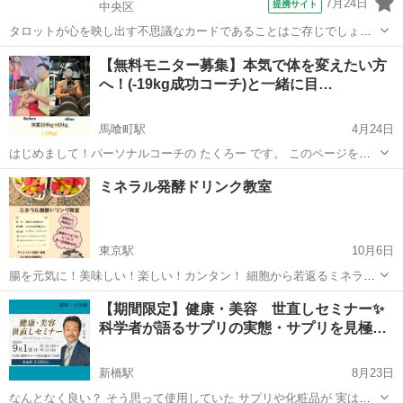
7月24日
提携サイト
中央区
タロットが心を映し出す不思議なカードであることはご存じでしょう
か。その魅力に惹かれてタロットを学ぼうと思って、何度か挫折した
東京
中央区
その他
【無料モニター募集】本気で体を変えたい方
ことはありませんか。最古のデザインを今に伝えるマルセイユ・タロ
へ！(-19kg成功コーチ)と一緒に目…
ットなら、その心配はありません。ちょっ...
馬喰町駅
4月24日
はじめまして！パーソナルコーチの たくろー です。 このページをご
覧いただき、ありがとうございます！ 「今年こそ本気で痩せたい！」
東京
中央区
馬喰町駅
その他
無料
ミネラル発酵ドリンク教室
「一人ではダイエットが続かない…」 「プロのサポートを受けてみた
いけど、費用が心...
東京駅
10月6日
腸を元気に！美味しい！楽しい！カンタン！ 細胞から若返るミネラル
発酵ドリンクを作りませんか？ 酵素やミネラルについて学べる講座付
東京
中央区
東京駅
その他
ドリンク
【期間限定】健康・美容 世直しセミナー✨
き♡ 完成まで2-3ヶ月！楽しみに待つ時間も幸せです♡ お気軽にお問
科学者が語るサプリの実態・サプリを見極…
い合わせ下さい。...
新橋駅
8月23日
なんとなく良い？ そう思って使用していた サプリや化粧品が 実は老