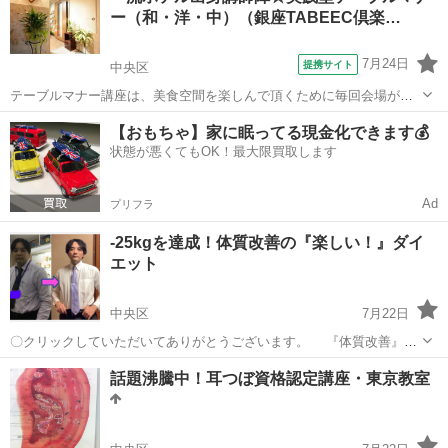
ー（和・洋・中）（銀座TABEEC倶楽…
ることが実感できます...
7月24日
提携サイト
中央区
テーブルマナー講座は、美食空間を楽しんで頂くために毎回会場が異
なります。主にミシュラン名店や一流ホテルのプライベートルームで
東京
中央区
その他
【おもちゃ】家に眠ってる現金化できます💰
開催。 月に１度は、極上の料理を堪能しながら、知識や教養を深める
状態が悪くてもOK！最大限買取します
上質な時を過ごしましょう。 一流...
Ad
プリフラ
-25kgを達成！体質改善の『楽しい！』ダイ
エット
中央区
7月22日
〇クリックしていただいてありがとうございます。 『体質改善』の
オンライン・トータル・ダイエットサポート Get Slim Diet
東京
中央区
その他
体質改善
話題沸騰中！耳つぼ資格認定講座・東京教室
Support と申します。 １枚目の写真は８５kgのときの私３５
～...