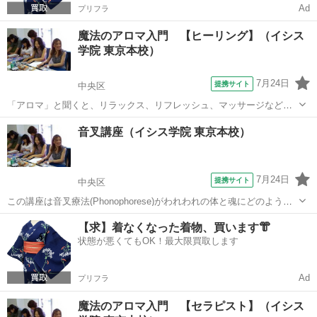
Ad
プリフラ
魔法のアロマ入門 【ヒーリング】（イシス
学院 東京本校）
7月24日
提携サイト
中央区
「アロマ」と聞くと、リラックス、リフレッシュ、マッサージなどを
連想しがちですが、エッセンシャルオイルは、私たちの連想を超える
東京
中央区
その他
音叉講座（イシス学院 東京本校）
パワーを秘め、私たちの存在全体に深く働きかけてくれます。アロマ
テラピーの歴史は古く、古代エジプトにま...
7月24日
提携サイト
中央区
この講座は音叉療法(Phonophorese)がわれわれの体と魂にどのように
深くかかわっているかを体験することを目指し ています。 体に響かせ
東京
中央区
その他
【求】着なくなった着物、買います👘
ると、音叉の振動が体全体に浸透し、驚くほど早く体の調律が行われ
状態が悪くてもOK！最大限買取します
ることが実感できます...
Ad
プリフラ
魔法のアロマ入門 【セラピスト】（イシス