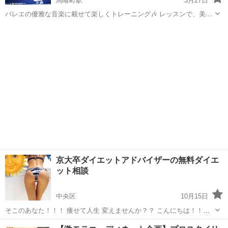
馬喰町駅
3月27日
バレエの優雅な音楽に載せて楽しくトレーニング🎶 レッスンで、美し
い姿勢を手に入れたら… 至福のスパークリングと共に交流会💞 美と健
東京
中央区
馬喰町駅
その他
ピラティス
康に意識高い方々同志で、楽しい一時を過ごしませんか！？ 💓日時・
場所 5月27日（...
京大卒ダイエットアドバイザーの無料ダイエ
ット相談
中央区
10月15日
そこのあなた！！！ 痩せて人生 変えませんか？？ こんにちは！！
YouTubeやブログにて ダイエットアドバイザーとして 活動してます
東京
中央区
その他
無料