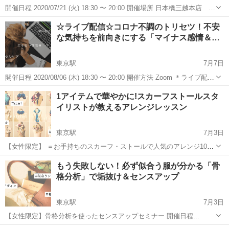
開催日程 2020/07/21 (火) 18:30 〜 20:00 開催場所 日本橋三越本店 新
館9階 三越カルチャーサロン ＊セミナー開催時の感染拡大防止対策
東京
中央区
東京駅
その他
イメージコンサルタント
☆ライブ配信☆コロナ不調のトリセツ！不安
のご案内＊ https://profelier.j...
な気持ちを前向きにする「マイナス感情＆…
東京駅
7月7日
開催日程 2020/08/06 (木) 18:30 〜 20:00 開催方法 Zoom ＊ライブ配信
のお申込みはこちら （https://profelier.jp/seminar/117） 【セミナーの
東京
中央区
東京駅
その他
メンタルトレーニング
1アイテムで華やかに!スカーフストールスタ
説明】...
イリストが教えるアレンジレッスン
東京駅
7月3日
【女性限定】 ＝お手持ちのスカーフ・ストールで人気のアレンジ10種
類(スカーフ5種・ストール5種)を 完全にマスターしていただくプログ
東京
中央区
東京駅
その他
もう失敗しない！必ず似合う服が分かる「骨
ラムです。＝ オリジナルのイラスト付きレジュメもお渡しするので、
格分析」で垢抜け＆センスアップ
お家でも再現でき...
東京駅
7月3日
【女性限定】骨格分析を使ったセンスアップセミナー 開催日程
2020/07/29 (水) 18:30 〜 20:00 ＊セミナー開催時の感染拡大防止対策