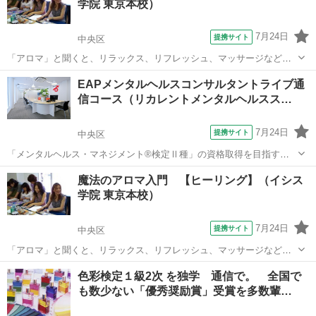
学院 東京本校）
7月24日
提携サイト
中央区
「アロマ」と聞くと、リラックス、リフレッシュ、マッサージなどを
連想しがちですが、エッセンシャルオイルは、私たちの連想を超える
東京
中央区
その他
EAPメンタルヘルスコンサルタントライブ通
パワーを秘め、私たちの存在全体に深く働きかけてくれます。アロマ
信コース（リカレントメンタルヘルスス…
テラピーの歴史は古く、古代エジプトにま...
7月24日
提携サイト
中央区
「メンタルヘルス・マネジメント®検定Ⅱ種」の資格取得を目指すコ
ースです。部下が不調に陥らないように普段から配慮するためのスキ
東京
中央区
その他
魔法のアロマ入門 【ヒーリング】（イシス
ルや、不調が見受けられた場合には、安全配慮義務に則った対応を潤
学院 東京本校）
滑に行えるスキルを習得しているかどうか...
7月24日
提携サイト
中央区
「アロマ」と聞くと、リラックス、リフレッシュ、マッサージなどを
連想しがちですが、エッセンシャルオイルは、私たちの連想を超える
東京
中央区
その他
色彩検定１級2次 を独学 通信で。 全国で
パワーを秘め、私たちの存在全体に深く働きかけてくれます。アロマ
も数少ない「優秀奨励賞」受賞を多数輩…
テラピーの歴史は古く、古代エジプトにま...