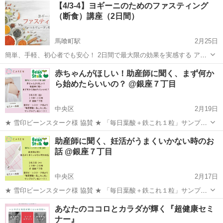
東京
中央区
東京駅
その他
イメージコンサルタント
【4/3-4】ヨギーニのためのファスティング
のご案内＊ https://profelier.jp/bl...
（断食）講座（2日間）
馬喰町駅
2月25日
簡単、手軽、初心者でも安心！ 2日間で最大限の効果を実感する アー
ユルヴェーダ的ファスティング講座 講師：冨岡和也 本講座でご紹介す
東京
中央区
馬喰町駅
その他
ファスティング
赤ちゃんがほしい！助産師に聞く、まず何か
る方法は、準備食〜回復食 までを含めて20時間でおこなうもの。 ご自
ら始めたらいいの？ @銀座７丁目
身の体質...
中央区
2月19日
★ 雪印ビーンスターク様 協賛 ★ 「毎日葉酸＋鉄これ１粒」サンプル
プレゼント！ 35年のキャリアを持つ助産師が皆様からの相談に合わせ
東京
中央区
その他
助産師に聞く、妊活がうまくいかない時のお
てお話しするイベントが開催決定いたしました！ これまで４万人以上
話 @銀座７丁目
の母子のケアを行...
中央区
2月17日
★ 雪印ビーンスターク様 協賛 ★ 「毎日葉酸＋鉄これ１粒」サンプル
プレゼント！ 35年のキャリアを持つ助産師が皆様からの相談に合わせ
東京
中央区
その他
妊活
あなたのココロとカラダが輝く『超健康セミ
てお話しするイベントが開催決定いたしました！ これまで４万人以上
ナー』
の母子のケア...