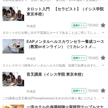
した。 連続受賞の快挙 「色彩検定1級2次通信対策」は、家に居な
東京
中央区
その他
タロット入門 【セラピスト】（イシス学院
がらにして家庭教師の様にマンツーマンで親切丁寧な指導で大変ご好
東京本校）
評戴いております。 分からな...
7月24日
提携サイト
中央区
タロットが心を映し出す不思議なカードであることはご存じでしょう
か。その魅力に惹かれてタロットを学ぼうと思って、何度か挫折した
東京
中央区
その他
EAPメンタルヘルスカウンセラー養成コース
ことはありませんか。最古のデザインを今に伝えるマルセイユ・タロ
（教室orオンライン）（リカレントメ…
ットなら、その心配はありません。ちょっ...
7月24日
提携サイト
中央区
ストレスやうつ病等のメンタルヘルスの知識、短期で結果を出すため
のカウンセリング手法・心理カウンセリングを行うにあたって役立つ
東京
中央区
その他
音叉講座（イシス学院 東京本校）
心理療法などを学びます。さらに、メンタル不調の方への対処方法だ
けでなく、メンタル不調の再発防止や予防...
7月24日
提携サイト
中央区
この講座は音叉療法(Phonophorese)がわれわれの体と魂にどのように
深くかかわっているかを体験することを目指し ています。 体に響かせ
東京
中央区
その他
一流ホテル出身講師陣☆実践型テーブルマナ
ると、音叉の振動が体全体に浸透し、驚くほど早く体の調律が行われ