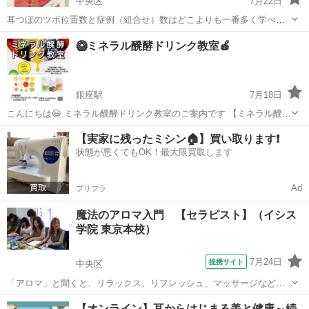
中央区
7月22日
耳つぼのツボ位置数と症例（組合せ）数はどこよりも一番多く学べま
す！！ ※他では学べない五行に合わせた耳つぼ・五行に合わせた薬膳
東京
中央区
その他
つぼ
🥝ミネラル醗酵ドリンク教室🍎
食品・耳リフレ（マッサージケア）・カッサケアなど・・・唯一のオ
リジナルメソッドです。 アフ...
銀座駅
7月18日
こんにちは😃 ミネラル醗酵ドリンク教室のご案内です 【ミネラル醗酵
ドリンク教室】 楽しい🍎 かんたん🥝 美味しい🍊 家族の健康に‼️ 美容
東京
中央区
銀座駅
その他
ドリンク
【実家に残ったミシン🏠】買い取ります❗️
に‼️ ミネラル醗酵ドリンクを 生活に取り入れてみません...
状態が悪くてもOK！最大限買取します
Ad
プリフラ
魔法のアロマ入門 【セラピスト】（イシス
学院 東京本校）
7月24日
提携サイト
中央区
「アロマ」と聞くと、リラックス、リフレッシュ、マッサージなどを
連想しがちですが、エッセンシャルオイルは、私たちの連想を超える
東京
中央区
その他
【オンライン】耳からはじまる美と健康～続