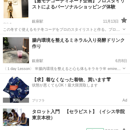
【激モテコーディネート企画】プロスタイリ
いおりと申します。 〜自己紹介〜 京都大学を卒業後 スポーツ...
ストによるパーソナルショッピング体験
銀座駅
11月13日
この冬すぐ使えるモテ冬コーデをプロのスタイリストと作る。プロに
よるパーソナルショッピング体験をご提供！！ Human Produce Salon
東京
中央区
銀座駅
その他
パーソナル
腸内環境を整えるミネラル入り発酵ドリンク
BESTA http://besta.tokyo 「Human pro...
作り
銀座駅
6月8日
〈１day Lesson〉 🌸腸内環境を整えると心も体もキラキラ🌸 emireの
教室では 32種類の以上のミネラルのパワーをいただき フルーツについ
東京
中央区
銀座駅
その他
ドリンク
【求】着なくなった着物、買います👘
た農薬や有機物質を しっかり低減してから漬け込むのがポイン...
状態が悪くてもOK！最大限買取します
Ad
プリフラ
タロット入門 【セラピスト】（イシス学院
東京本校）