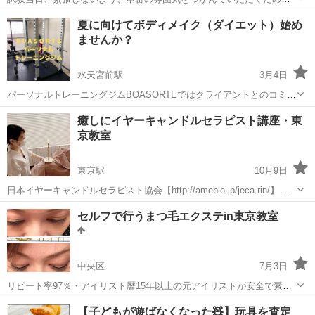
「模擬試験」や合格するためのノウハウを多数ご用意しております。
東京
中央区
その他
夏に向けてボディメイク（ダイエット）始め
■「通信対策」は、家に居ながらにして家庭教師の様にマンツーマンで
ませんか？
親切丁寧な指導で大変ご好評戴いて...
水天宮前駅
3月4日
パーソナルトレーニングジムBOASORTEではクライアントとのコミュ
ニケーションを第一に目標に向けてプログラムを組んでいきます。 ・
東京
中央区
水天宮前駅
その他
癒しにイヤーキャンドルセラピスト講座・東
ダイエットをしたい ・ボディメイクをしたい ・姿勢改善をしたい ・
京教室
パーソナルトレーニング
腰痛や肩こりで悩んでいる...
東京駅
10月9日
日本イヤーキャンドルセラピスト協会【http://ameblo.jp/jeca-rin/】 耳
から究極の癒し～イヤーキャンドルセラピーを学びませんか？ 耳から
東京
中央区
東京駅
その他
つぼ
セルフで行うまつ毛エクステin東京教室
究極の癒しをイヤーキャンドルセラピーと耳つぼケア・耳...
中央区
7月3日
リピート率97％・アイリスト暦15年以上の元アイリストが安全で素敵
に自分でまつ毛エクステが出来るノウハウをわかりやすくお伝えした
東京
中央区
その他
セルフ
【子どもが遊ばなくなった🧸】玩具を査定
い 忙しい方でもいつでも手軽に綺麗になりたい方への手助けに紹介さ