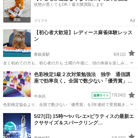
状態が悪くてもOK！最大限買取します
せて頂いております アイリス...
Ad
プリフラ
【初心者大歓迎】レディース麻雀体験レッス
ン
東銀座駅
8月1日
全く初めての方も、初心者の方も 土曜の午後に、頭の体操を楽しみま
せんか？ 【こんなことが学べます】 脳トレで人気の健康麻雀です。初
東京
中央区
東銀座駅
その他
色彩検定1級２次対策勉強法 独学 通信講
心者女性向けの体験レッスンとなります。 麻雀とはどんなゲームなの
座で効率良く。全国で数少ない「優秀賞」…
か？ ...
7月24日
提携サイト
中央区
色彩検定協会より、全国で数少ない「優秀賞」を2年連続で受賞戴きま
した。 連続受賞の快挙 「色彩検定1級2次通信対策」は、家に居な
東京
中央区
その他
5/27(日) 15時〜✨バレエ×ピラティスの最新エ
がらにして家庭教師の様にマンツーマンで親切丁寧な指導で大変ご好
クササイズ＆スパークリング…
評戴いております。 分からな...