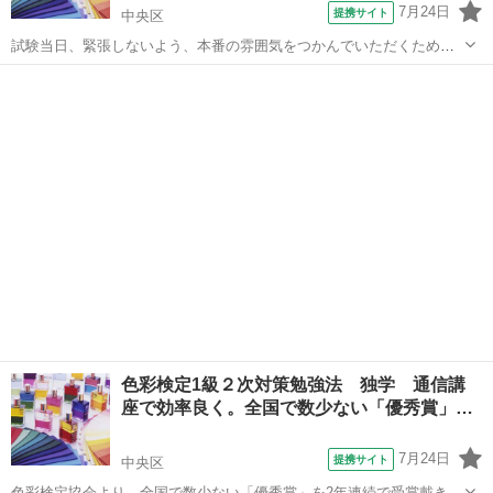
7月24日
提携サイト
中央区
試験当日、緊張しないよう、本番の雰囲気をつかんでいただくための
「模擬試験」や合格するためのノウハウを多数ご用意しております。
東京
中央区
その他
■「通信対策」は、家に居ながらにして家庭教師の様にマンツーマンで
親切丁寧な指導で大変ご好評戴いて...
色彩検定1級２次対策勉強法 独学 通信講
座で効率良く。全国で数少ない「優秀賞」…
7月24日
提携サイト
中央区
色彩検定協会より、全国で数少ない「優秀賞」を2年連続で受賞戴きま