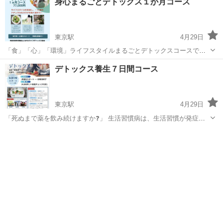
身心まるごとデトックス１か月コース
東京駅
4月29日
「食」「心」「環境」ライフスタイルまるごとデトックスコースで
す。
東京
中央区
東京駅
その他
デトックス
デトックス養生７日間コース
東京駅
4月29日
「死ぬまで薬を飲み続けますか❓」 生活習慣病は、生活習慣が発症、
進行に関与する疾患群と定義されています。 生活習慣を見直し、ナチ
東京
中央区
東京駅
その他
デトックス
ュラルな身体を取り戻しましょう‼️