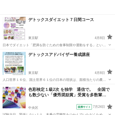
デトックスダイエット７日間コース
東京駅
4月8日
日本でダイエット「肥満を防ぐための食事制限や運動をする」という
意味で使われるようになったのは、１９８０年以降と言われていま
東京
中央区
東京駅
その他
デトックス
デトックスアドバイザー養成講座
す。本来、英語「diet」は、日常的な食事、食べ物を意味します。正し
い食べ方やデトックスライフで、ナチ...
東京駅
4月8日
人口世界１６位、国土世界６１位の日本の現状は、面積当たりの農薬
使用量、遺伝子組換え食品数、食品添加物数、水道水の塩素濃度、精
東京
中央区
東京駅
その他
デトックス
色彩検定１級2次 を独学 通信で。 全国で
神病院数、若者の自殺者数、がん患者数、そしてなんと、世界的長寿
も数少ない「優秀奨励賞」受賞を多数輩…
大国なのに寝たきり時間数も世界ワースト...
7月24日
提携サイト
中央区
試験当日、緊張しないよう、本番の雰囲気をつかんでいただくための