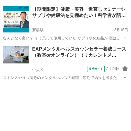
化促進や 健康を損なう原因だったら。。 まがい物を掴みたくない。。
東京
中央区
新橋駅
その他
DNA
【期間限定】健康・美容 世直しセミナー✨
でもどうやって見極めたら。。 そんなあなたに届けたい 健康・美
サプリや健康法を見極めたい！科学者が語…
容 ...
新橋駅
8月16日
なんとなく良い？ そう思って使用していた サプリや化粧品が 実は老
化促進や 健康を損なう原因だったら。。 まがい物を掴みたくない。。
東京
中央区
新橋駅
その他
DNA
EAPメンタルヘルスカウンセラー養成コース
でもどうやって見極めたら。。 そんなあなたに届けたい 健康・美
（教室orオンライン）（リカレントメ…
容 ...
7月24日
提携サイト
中央区
ストレスやうつ病等のメンタルヘルスの知識、短期で結果を出すため
のカウンセリング手法・心理カウンセリングを行うにあたって役立つ
東京
中央区
その他
心理療法などを学びます。さらに、メンタル不調の方への対処方法だ
けでなく、メンタル不調の再発防止や予防...