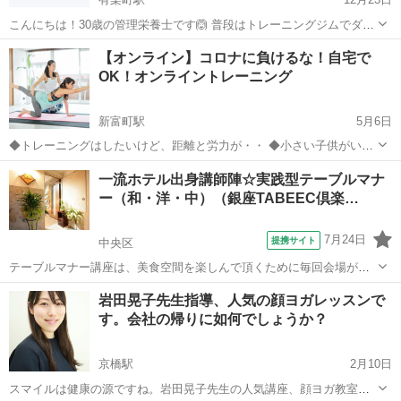
こんにちは！30歳の管理栄養士です🙆 普段はトレーニングジムでダイ
エットの食事指導を行っています。 完全オンラインで痩せたい方を 1
東京
中央区
有楽町駅
その他
オンライン
【オンライン】コロナに負けるな！自宅で
ヶ月間サポートします✨ 3食食べて、きつい糖質制限や脂質制限ではな
OK！オンライントレーニング
く 緩やかに痩せて維持...
新富町駅
5月6日
◆トレーニングはしたいけど、距離と労力が・・ ◆小さい子供がい
て・・・ ◆サロンに通うとお金が… ◆トレーニング未経験だからサロ
東京
中央区
新富町駅
その他
オンライン
一流ホテル出身講師陣☆実践型テーブルマナ
ンに通うのに勇気がいる ◆忙しくて予約の時間に間に合わない など
ー（和・洋・中）（銀座TABEEC倶楽…
な...
7月24日
提携サイト
中央区
テーブルマナー講座は、美食空間を楽しんで頂くために毎回会場が異
なります。主にミシュラン名店や一流ホテルのプライベートルームで
東京
中央区
その他
岩田晃子先生指導、人気の顔ヨガレッスンで
開催。 月に１度は、極上の料理を堪能しながら、知識や教養を深める
す。会社の帰りに如何でしょうか？
上質な時を過ごしましょう。 一流...
京橋駅
2月10日
スマイルは健康の源ですね。岩田晃子先生の人気講座、顔ヨガ教室で