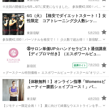
※次回の開催日が6/8→6/7に変更になりました。 参加費¥2,000！パー
ソナルを格安で！！ 少人数で超お得！！新宿駅徒歩8分、東新宿駅徒
東京
新宿区
東新宿駅
その他
少人数
6/1（火）【格安でダイエットスタート！】女
歩2分 パーソナルトレーニング（¥8,000/h程度）の内容を少人数トレ
性限定 コアトレーニング少人数レッ…
ー...
東新宿駅
5月23日
参加費¥2,000！パーソナルを格安で！！ 少人数で超お得！！新宿駅徒
歩8分、東新宿駅徒歩2分 パーソナルトレーニング（¥8,000/h程度）の
東京
新宿区
東新宿駅
その他
少人数
㊱サロン単価UP☆ハンドセラピスト通信講座
内容を少人数トレーニングで格安実施いたします！！ まずは気軽にお
【ディプロマ付き】（エスポワールビュ…
問い合...
7月23日
提携サイト
新宿区
＝グースクール特別価格＝ エスポワールビューティスクール“オリジナ
ルの手技”生徒さんに大好評の人気の講座です！ 実技試験に必要な技術
東京
新宿区
その他
【体験無料！】オンライン指導「Womensビ
をギュっとテキストに凝縮してあります。 テキスト学習だけでなく何
ューティー腹筋シェイプコース！」パ…
度でも復習できるように...
東京駅
4月23日
【ジモティー限定企画！！】 夏に向けて綺麗なウエストラインを手に