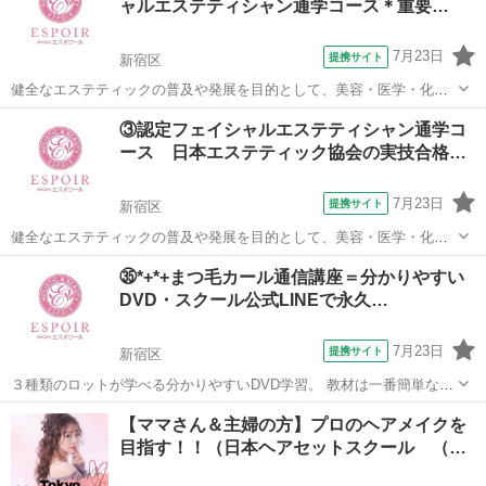
ャルエステティシャン通学コース＊重要…
7月23日
提携サイト
新宿区
健全なエステティックの普及や発展を目的として、美容・医学・化粧
品等、多くの関係者によって設立された日本で最も大きな協会である
東京
新宿区
その他
③認定フェイシャルエステティシャン通学コ
日本エステティック協会で定められた教育カリキュラム・講師・設備
ース 日本エステティック協会の実技合格…
を備えていると認定されたスクールです。...
7月23日
提携サイト
新宿区
健全なエステティックの普及や発展を目的として、美容・医学・化粧
品等、多くの関係者によって設立された日本で最も大きな協会である
東京
新宿区
その他
㉟*+*+まつ毛カール通信講座＝分かりやすい
日本エステティック協会で定められた教育カリキュラム・講師・設備
DVD・スクール公式LINEで永久…
を備えていると認定されたスクールです。...
7月23日
提携サイト
新宿区
３種類のロットが学べる分かりやすいDVD学習。 教材は一番簡単な粘
着ロットとまつ毛カール液、分かりやすいテキストと充実な教材付
東京
新宿区
その他
【ママさん＆主婦の方】プロのヘアメイクを
き。 開業に必要な編集可能なエクセルデーターカルテをDVDでもらえ
目指す！！（日本ヘアセットスクール （…
るのでいつでも開業可能。 ...