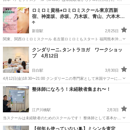
セットの専門知識・技術を指導するスクールです！長期～短期まで、
東京
新宿区
その他
ロミロミ資格⭐︎ロミロミスクール東京西新
自分にピッタリ合ったコースを選択することが出来ます！ 何のスキル
宿、神楽坂、赤坂、乃木坂、青山、六本木…
を身に付ければいいか分からない...
新宿駅
2月25日
関東、関西ロミロミスクール 名古屋ロミロミもスタート 福岡熊本沖縄
も可能 本当のハワイアンスタイルロミロミを学びませんか？ ハワイ州
東京
新宿区
新宿駅
その他
ロミロミ
クンダリーニ､タントラヨガ ワークショッ
マッサージスクールロミロミや アロマは ネィティブハワイアン と...
プ 4月12日
目白駅
3月30日
4月12日(金)18:30〜21:00 クンダリーニの専門家として米国ヤフーに掲
載され､ ニューヨーク5番街に、クンダリーニタントラスクールを構え
東京
新宿区
目白駅
その他
クンダリーニ
整体師になろう！未経験者集まれ〜！
る先生が、東京でワークショップを行います。特に、クンダリーニの
昇華...
江戸川橋駅
2月3日
当スクールは未経験者のためのスクールです！ 整体師として基本から
しっかり学んで手に職を付けたい！人と接する仕事、繋がる仕事がし
東京
新宿区
江戸川橋駅
その他
未経験
【何年も使っていない🧵】ミシンを査定
てみたい！ という方は当スクールで一緒に楽しく学びましょう！ 安価