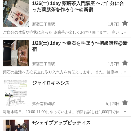
東京
新宿区
その他
1/26(土) 1day 薬膳茶入門講座 〜ご自分に合
心理療法などを学びます。さらに、メンタル不調の方への対処方法だ
った薬膳茶を作ろう〜@新宿
けでなく、メンタル不調の再発防止や予防...
新宿三丁目駅
1月7日
ご自分の体質や症状に合った 薬膳茶が楽しくお作り頂けます。 寒い時
季にお身体をケアしながら お茶で温まりましょう。 受講時間 13時〜
東京
新宿区
新宿三丁目駅
その他
都営新宿線
1/26(土) 1day 〜薬石を学ぼう〜初級講座@新
14時半 ※定員8名さまになります。 受講費用 3500円（税込...
宿
新宿三丁目駅
1月7日
薬石の生活へ安心安全に取り入れ方をお伝えします。 また、健康や美
容へのアプローチの仕方も学べます。 ご自分やご家族への健康ケア
東京
新宿区
新宿三丁目駅
その他
都営新宿線
ジャイロキネシス
に、 カフェやサロンにもお気軽に取り入れられます。 ※可愛い薬石2
つ、テキスト付き ...
落合南長崎駅
5月23日
毎週水曜日、10:00-11:00にやっています。初回お試しは1,000円で体験
できます。クラスは椅子に座った状態でご自身のカラダを感じ、ほぐ
東京
新宿区
落合南長崎駅
その他
ジャイロキネシス
◉シェイプアップピラティス
しながら無理のない範囲で徐々に動かしていきますのでどなたでも安
心して参加できます。...