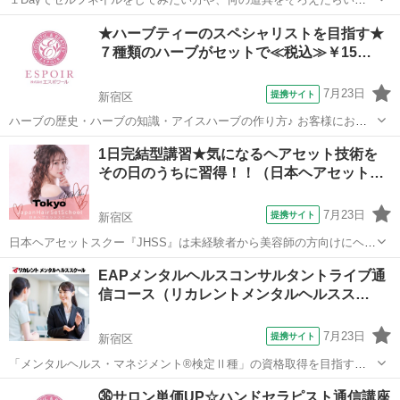
かわからないそんな方向けです。 ネイル道具は一切不要。 手ぶらでお
東京
新宿区
その他
★ハーブティーのスペシャリストを目指す★
越しください。 ネイルマシンG3、ノンワイプジェル、ベースコート、
７種類のハーブがセットで≪税込≫￥15…
トップコート、ハンディネ...
7月23日
提携サイト
新宿区
ハーブの歴史・ハーブの知識・アイスハーブの作り方♪ お客様にお出
しすると喜ばれるハーブティーのレシピをテキスト付で♪ サロンでで
東京
新宿区
その他
1日完結型講習★気になるヘアセット技術を
きることが増えていくプラスアルファの自宅学習ができる講座です。
その日のうちに習得！！（日本ヘアセット…
【テキスト付き】 ：ハーブ...
7月23日
提携サイト
新宿区
日本ヘアセットスクー『JHSS』は未経験者から美容師の方向けにヘア
セットの専門知識・技術を指導しているスクールです！ 長期～短期ま
東京
新宿区
その他
EAPメンタルヘルスコンサルタントライブ通
でコースを幅広くご用意しておりますので自分に合ったコースを受講
信コース（リカレントメンタルヘルスス…
出来ます！ 何から始めたらいい...
7月23日
提携サイト
新宿区
「メンタルヘルス・マネジメント®検定Ⅱ種」の資格取得を目指すコ
ースです。部下が不調に陥らないように普段から配慮するためのスキ
東京
新宿区
その他
㊱サロン単価UP☆ハンドセラピスト通信講座
ルや、不調が見受けられた場合には、安全配慮義務に則った対応を潤