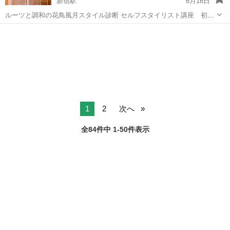
新宿駅
6月16日
ルーツと調和の花鳥風月スタイル診断 セルフスタイリスト講座 初
級 を開催します。 ☆自分が自分の最高のスタイリスト☆ 初級 基本
東京
新宿区
新宿駅
その他
講座
スタイリング講座 中級 TPO講座 上級 春夏秋冬講座 ＝＝＝＝
＝＝...
1
2
次へ
全84件中 1-50件表示