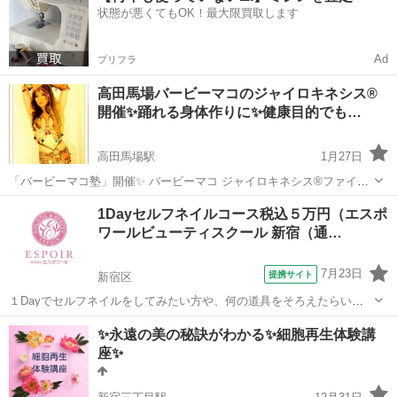
状態が悪くてもOK！最大限買取します
なスクール選びで悩んでいる...
Ad
プリフラ
高田馬場バービーマコのジャイロキネシス®︎
開催✨踊れる身体作りに✨健康目的でも…
高田馬場駅
1月27日
「バービーマコ塾」開催✨ バービーマコ ジャイロキネシス®️ファイナ
ル所得❣️👏 日本のベリーダンス界の草分け的存在、 バービーマコのジ
東京
新宿区
高田馬場駅
その他
ジャイロキネシス
1Dayセルフネイルコース税込５万円（エスポ
ャイロキネシス®️とベリーダンス🤩 身体の自然な動きに逆らわず、 ...
ワールビューティスクール 新宿（通…
7月23日
提携サイト
新宿区
１Dayでセルフネイルをしてみたい方や、何の道具をそろえたらいい
かわからないそんな方向けです。 ネイル道具は一切不要。 手ぶらでお
東京
新宿区
その他
✨永遠の美の秘訣がわかる✨細胞再生体験講
越しください。 ネイルマシンG3、ノンワイプジェル、ベースコート、
座✨
トップコート、ハンディネ...