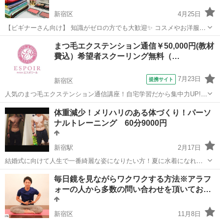
新宿区
4月25日
【ビギナーさん向け】 知識がゼロの方でも大歓迎✨ コスメやお洋服選
びが簡単になります♪ あなたをキレイに魅せてくれるカラーを一緒に
東京
新宿区
その他
パーソナルカラー
まつ毛エクステンション通信￥50,000円(教材
見つけましょう♡ 【パーソナルカラー診断って何？】 パーソナルカラ
費込）希望者スクーリング無料（…
ー...
7月23日
提携サイト
新宿区
人気のまつ毛エクステンション通信講座！自宅学習だから集中力UP!
スキマ時間でDVD学習、まつ毛エクステンションの技術が身に付く今
東京
新宿区
その他
体重減少！メリハリのある体づくり！パーソ
こそ技術を身に付け自立・自活の一歩を踏み出しましょう。 【授業内
ナルトレーニング 60分9000円
容】 ベッドメイキング・...
新宿駅
2月17日
結婚式に向けて人生で一番綺麗な姿になりたい方！夏に水着になれる
体を作りたい方！そんな方々へ 初めまして。フリーランストレーナー
東京
新宿区
新宿駅
その他
パーソナルトレーニング
毎日鏡を見ながらワクワクする方法※アラフ
の松岡です！ 現在、月100本前後のトレーニング指導をさせて頂いて
ォーの人から多数の問い合わせを頂いてお…
おります。 今回新たにお客様...
新宿区
11月8日