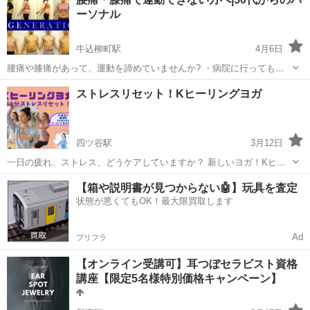
日本エステティック協会で定められた教育カリキュラム・講師・設備
ーソナル
を備えていると認定されたスクールです。...
牛込柳町駅
4月6日
腰痛や膝痛があって、運動を諦めていませんか? ・病院に行ってもな
かなか改善しない ・運動すると逆に痛くなる ・何をすればいいのか分
東京
新宿区
牛込柳町駅
その他
腰痛
ストレスリセット！Kヒーリングヨガ
からない ・年齢的にもう無理だと感じている →そんな方のためのパー
ソナルトレーニングです ...
四ツ谷駅
3月12日
一日の疲れ、ストレス、どうケアしていますか？ 新しいヨガ！Kヒー
リングヨガでストレスリセットしませんか 💗丹田叩き、腸運動 💗
東京
新宿区
四ツ谷駅
その他
ヒーリング
【箱や説明書が見つからない🤖】玩具を査定
ARIRANGヒーリング気功＆瞑想 エネルギーを整え、自分を解放する
状態が悪くてもOK！最大限買取します
時間と...
Ad
プリフラ
【オンライン受講可】耳つぼセラピスト資格
講座【限定5名様特別価格キャンペーン】