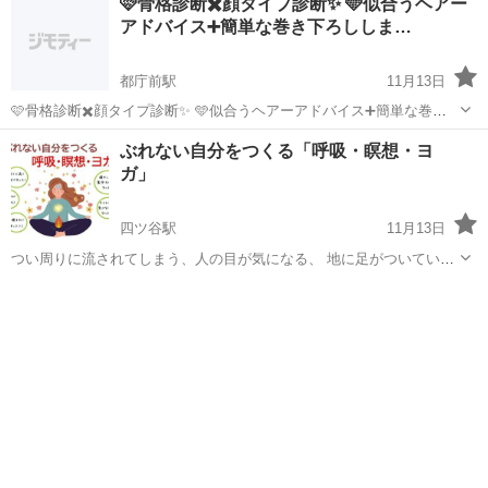
🩷骨格診断✖️顔タイプ診断✨ 🩵似合うヘアー
アドバイス➕簡単な巻き下ろししま…
都庁前駅
11月13日
🩷骨格診断✖️顔タイプ診断✨ 🩵似合うヘアーアドバイス➕簡単な巻き
下ろしします．✨ ✨立川にて診断させて頂きます。✨ 🩵11月30日、 🩷
東京
新宿区
都庁前駅
その他
ぶれない自分をつくる「呼吸・瞑想・ヨ
15時から16時 16時から17時 17時から18時 🩵通常11000円→...
ガ」
四ツ谷駅
11月13日
つい周りに流されてしまう、人の目が気になる、 地に足がついていな
いと感じることがある、 そんな経験をお持ちの方も多いと思います。
東京
新宿区
四ツ谷駅
その他
丹田
情報過多な世の中において、しっかりした「自分」をもち、 ぶれない
価値観で行動することが...