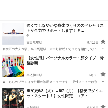
強くてしなやかな身体づくりのスペシャリス
トが全力でサポートします！キ…
高田馬場駅
9月18日
新宿区の大久保駅、高田馬場駅、東中野駅近くでヨガを開催していま
す。 ホームページ https://kenjiyoga.jimdofree.com/schedule/ 時間 毎
東京
新宿区
高田馬場駅
その他
【女性用】パーソナルカラー・顔タイプ・骨
週水曜日 9時10分から10時4...
格診断
牛込柳町駅
6月8日
★こちらのプランは女性用の診断メニューです。 男性メニューは別途
掲載がございますので、そちらをご参照くださいませ。 ♦︎パーソナ
東京
新宿区
牛込柳町駅
その他
パーソナルカラー
※変更6/8（火）→6/7（月）【格安でダイエ
ルカラー診断 ♦︎顔タイプ診断 ♦︎骨格診断 人気の診断をお手頃価格
ットスタート！】女性限定 コアト…
でご提供中です。 ...
東新宿駅
5月23日