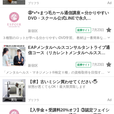
Ad
プリフラ
㉟*+*+まつ毛カール通信講座＝分かりやすい
DVD・スクール公式LINEで永久…
7月23日
提携サイト
新宿区
３種類のロットが学べる分かりやすいDVD学習。 教材は一番簡単な粘
着ロットとまつ毛カール液、分かりやすいテキストと充実な教材付
東京
新宿区
その他
EAPメンタルヘルスコンサルタントライブ通
き。 開業に必要な編集可能なエクセルデーターカルテをDVDでもらえ
信コース（リカレントメンタルヘルスス…
るのでいつでも開業可能。 ...
7月23日
提携サイト
新宿区
「メンタルヘルス・マネジメント®検定Ⅱ種」の資格取得を目指すコ
ースです。部下が不調に陥らないように普段から配慮するためのスキ
東京
新宿区
その他
【求】古いミシン買わせてください🖐️
ルや、不調が見受けられた場合には、安全配慮義務に則った対応を潤
状態が悪くてもOK！最大限買取します
滑に行えるスキルを習得しているかどうか...
Ad
プリフラ
【入学金＋受講料20%オフ】③認定フェイシ