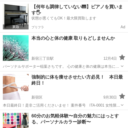
入れよう！？ まずは情報チェック！気になったらなんでも聞いてくだ
東京
新宿区
東京駅
その他
腹筋
【何年も調律していない🎹】ピアノを買いま
さい！ 女性はウエストにうっすら縦線が入るととてもきれいに見えま
す🖐️
す ウエストを絞るの...
状態が悪くてもOK！最大限買取します
Ad
プリフラ
本当の心と体の健康 取りもどしませんか
新宿三丁目駅
12月4日
パーソナルサポーター稲葉さちです。 心の健康と体の健康は本当に密
接です。 自分の人生をもっと楽しみたい！ 自分の人生の、本当にこれ
東京
新宿区
新宿三丁目駅
その他
コーチング
強制的に体を痩せさせたい方必見！ 本日最
でいいの? そんな方はぜひ一緒に考えていきましょう。 心の迷いやモ
終日！
ヤモヤが健康に影響して...
新宿区
9月30日
本日最終日！是非ご活用くださいませ！ 案件番号 ITA-0001 女性限定
案件! 9割以上の方が二か月で10キロ痩せる！ 今月中限定案件となりま
東京
新宿区
その他
60分のお気軽体験〜自分の魅力にはっとす
す！ たった数ヶ月で体がギュッと引き締まります！ 毎日の食事...
る、パーソナルカラー診断〜