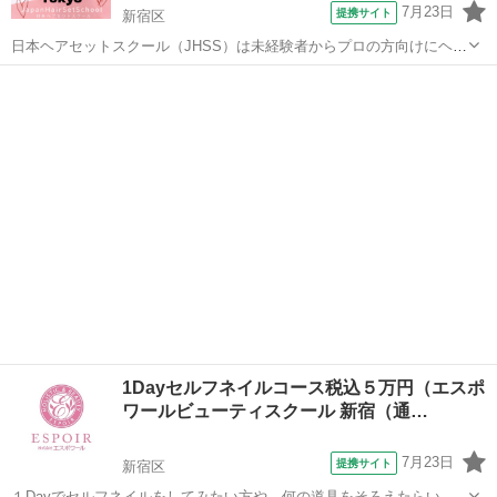
7月23日
提携サイト
新宿区
日本ヘアセットスクール（JHSS）は未経験者からプロの方向けにヘア
セットの専門知識・技術を指導するスクールです！長期～短期まで、
東京
新宿区
その他
自分にピッタリ合ったコースを選択することが出来ます！ 何のスキル
を身に付ければいいか分からない...
1Dayセルフネイルコース税込５万円（エスポ
ワールビューティスクール 新宿（通…
7月23日
提携サイト
新宿区
１Dayでセルフネイルをしてみたい方や、何の道具をそろえたらいい