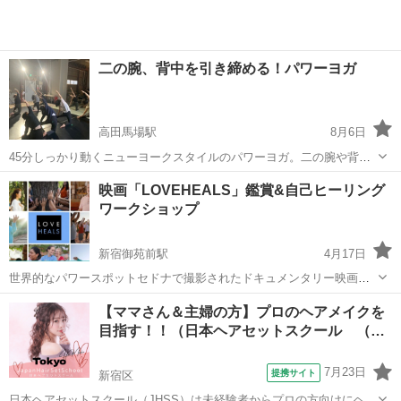
二の腕、背中を引き締める！パワーヨガ
高田馬場駅
8月6日
45分しっかり動くニューヨークスタイルのパワーヨガ。二の腕や背中
の引き締めをメインに全身を動かします。難しいポーズの場合には軽
東京
新宿区
高田馬場駅
その他
パワーヨガ
映画「LOVEHEALS」鑑賞&自己ヒーリング
減法もございますので初心者にもオススメです。「最近、肩まわりが
ワークショップ
気になる…」という方はぜひ！ 最大...
新宿御苑前駅
4月17日
世界的なパワースポットセドナで撮影されたドキュメンタリー映画
『ラブヒールズ』は 体と心をととのえる古代の健康の原理を学び、実
東京
新宿区
新宿御苑前駅
その他
ヒーリング
【ママさん＆主婦の方】プロのヘアメイクを
践しながら自らの人生を変化させていく人々が描かれています。 ◆映
目指す！！（日本ヘアセットスクール （…
画「LOVE HEALS...
7月23日
提携サイト
新宿区
日本ヘアセットスクール（JHSS）は未経験者からプロの方向けにヘア