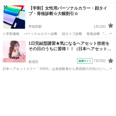
いたしました 体を動かす前のそもそもの土台である骨格に注目する
東京
新宿区
都庁前駅
その他
セッション
【学割】女性用パーソナルカラー・顔タイ
と、楽に動けたり、ボディラインやフェイスラインにも変化！さらに
プ・骨格診断☆大幅割引☆
うれしい体調の変化も。 ヨガや山...
早稲田駅
1月13日
☆学割価格 パーソナルカラー診断 顔タイプ診断 骨格診断 『診
断を受けたいけど、少し敷居が高い...』 という学生さんのお声を受
東京
新宿区
早稲田駅
その他
1日完結型講習★気になるヘアセット技術を
け、学割プランをご用意いたしました！ ※二十歳以上の方限定。十代
その日のうちに習得！！（日本ヘアセット…
の方は保護者様同伴で受付...
7月23日
提携サイト
新宿区
日本ヘアセットスクー『JHSS』は未経験者から美容師の方向けにヘア
セットの専門知識・技術を指導しているスクールです！ 長期～短期ま
東京
新宿区
その他
でコースを幅広くご用意しておりますので自分に合ったコースを受講
出来ます！ 何から始めたらいい...