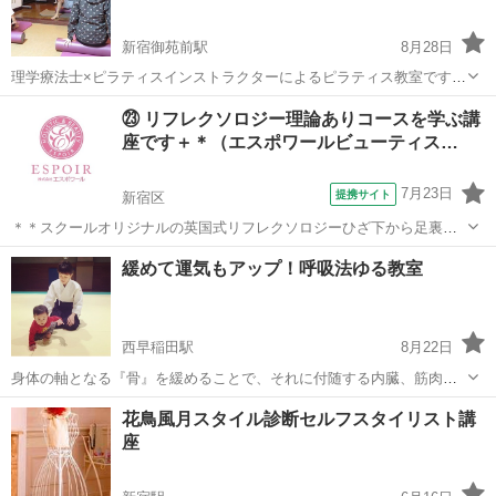
新宿御苑前駅
8月28日
理学療法士×ピラティスインストラクターによるピラティス教室です☆
その場で、お腹からヒップライン、背中までシェイプアップができる
東京
新宿区
新宿御苑前駅
その他
ピラティス
㉓ リフレクソロジー理論ありコースを学ぶ講
レッスンです♪ その他に、こんな方におすすめ！ □肩こり・腰痛に悩
座です＋＊（エスポワールビューティス…
んでいる。 □...
7月23日
提携サイト
新宿区
＊＊スクールオリジナルの英国式リフレクソロジーひざ下から足裏ま
でのトリートメント＊＊ リフレクソロジーとは？ リフレクソロジー
東京
新宿区
その他
緩めて運気もアップ！呼吸法ゆる教室
（Reflexology）は、リフレックス（reflex）＝反射と、ロジー（logy）
＝学問を組...
西早稲田駅
8月22日
身体の軸となる『骨』を緩めることで、それに付随する内臓、筋肉を
緩め、身体を緩めることによって、自分自身を取り戻します。 また普
東京
新宿区
西早稲田駅
その他
呼吸法
花鳥風月スタイル診断セルフスタイリスト講
段意識して行うことのない『呼吸法』を意識と呼吸をコントロールす
座
ることによって行います。 呼吸法...