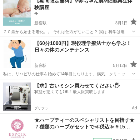
【期間限定無料】✨赤ちゃん肌✨細胞再生体
クラス、ぜひお楽しみに！ こちらは3ヶ月有効チケットはご使用にな
験講座
れません。​お稽古当日に都度払...
新宿駅
8月1日
２０歳から始まる老化。。 それは仕方がないこと？ 実は 科学は進歩
し続け。。 若返りの遺伝子発見✨ その名は ✨サーチュイン遺伝子✨
東京
新宿区
新宿駅
その他
美肌
【60分1000円】現役理学療法士から学ぶ！
この遺伝子の活性化は アンチエイジングのカギ でも いったいどうや
日々の体のメンテナンス
って...
新宿駅
5月12日
私は、リハビリの仕事を始めて14年目になります。病気、クリニッ
ク、施設、訪問など経験し、リハビリ以外にも介護や福祉、健康器具
東京
新宿区
新宿駅
その他
理学療法士
【求】古いミシン買わせてください🖐️
や栄養面で勉強してきました。現在は健康に関するビジネスも行うよ
状態が悪くてもOK！最大限買取します
うになりました。 その中でも、技...
Ad
プリフラ
★ハーブティーのスペシャリストを目指す★
７種類のハーブがセットで≪税込≫￥15…