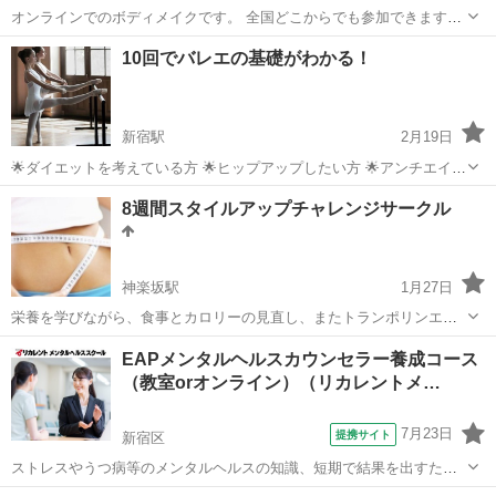
オンラインでのボディメイクです。 全国どこからでも参加できます。
アラフォー女性の96％がイメージと実際の体型に差を感じているそう
東京
新宿区
その他
10回でバレエの基礎がわかる！
です。 話を聞いてみるとこんな人が多い。 ・何をしてもリバウンドを
してダメだった。 ・諦...
新宿駅
2月19日
🌟ダイエットを考えている方 🌟ヒップアップしたい方 🌟アンチエイジ
ングしたい方 🌟運動したい方 🌟他のバレエスタジオに行っけどよくわ
東京
新宿区
新宿駅
その他
ストアカ
8週間スタイルアップチャレンジサークル
からないままレッスンしてる方 バレエはジムの様なきつい動きをしな
くても、痩せやすい代謝しや...
神楽坂駅
1月27日
栄養を学びながら、食事とカロリーの見直し、またトランポリンエク
ササイズなどの運動も取り入れた教室です。 場所：神楽坂ウェルネス
東京
新宿区
神楽坂駅
その他
エクササイズ
EAPメンタルヘルスカウンセラー養成コース
ストーリー 他 日：週１回 (全8回) 時間：1コマ約90分 人数：1クラス 4
（教室orオンライン）（リカレントメ…
名様まで 料金...
7月23日
提携サイト
新宿区
ストレスやうつ病等のメンタルヘルスの知識、短期で結果を出すため
のカウンセリング手法・心理カウンセリングを行うにあたって役立つ