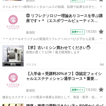
新宿区
ストレスやうつ病等のメンタルヘルスの知識、短期で結果を出すため
のカウンセリング手法・心理カウンセリングを行うにあたって役立つ
東京
新宿区
その他
㉓ リフレクソロジー理論ありコースを学ぶ講
心理療法などを学びます。さらに、メンタル不調の方への対処方法だ
座です＋＊（エスポワールビューティス…
けでなく、メンタル不調の再発防止や予防...
7月23日
提携サイト
新宿区
＊＊スクールオリジナルの英国式リフレクソロジーひざ下から足裏ま
でのトリートメント＊＊ リフレクソロジーとは？ リフレクソロジー
東京
新宿区
その他
【求】古いミシン買わせてください🖐️
（Reflexology）は、リフレックス（reflex）＝反射と、ロジー（logy）
状態が悪くてもOK！最大限買取します
＝学問を組...
Ad
プリフラ
【入学金＋受講料20%オフ】③認定フェイシ
ャルエステティシャン通学コース＊重要…
7月23日
提携サイト
新宿区
健全なエステティックの普及や発展を目的として、美容・医学・化粧
品等、多くの関係者によって設立された日本で最も大きな協会である
東京
新宿区
その他
腰痛・膝痛で運動できない方へ|50代からのパ