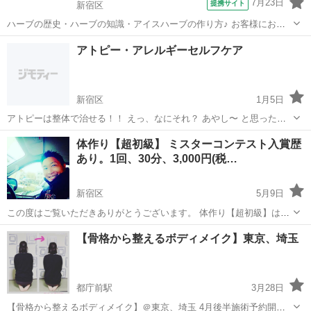
7月23日
提携サイト
新宿区
ハーブの歴史・ハーブの知識・アイスハーブの作り方♪ お客様にお出
しすると喜ばれるハーブティーのレシピをテキスト付で♪ サロンでで
東京
新宿区
その他
アトピー・アレルギーセルフケア
きることが増えていくプラスアルファの自宅学習ができる講座です。
【テキスト付き】 ：ハーブ...
新宿区
1月5日
アトピーは整体で治せる！！ えっ、なにそれ？ あやし〜 と思ったで
しょう！ はい、私もそう思いました。 自分もアトピー持ちだったので
東京
新宿区
その他
体作り【超初級】 ミスターコンテスト入賞歴
半信半疑ながら、物は試しにと、このセルフケアを実践していきまし
あり。1回、30分、3,000円(税…
た。 する...
新宿区
5月9日
この度はご覧いただきありがとうございます。 体作り【超初級】は場
所を選ばず行えますので、いつでもどこでも、お客様のご希望される
東京
新宿区
その他
【骨格から整えるボディメイク】東京、埼玉
場所までお伺いして行っております。 ●料金 1月 4回 130,000円(税込)
...
都庁前駅
3月28日
【骨格から整えるボディメイク】＠東京、埼玉 4月後半施術予約開始