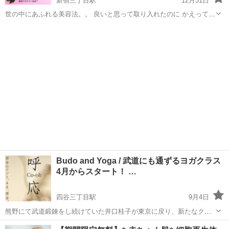
新宿三丁目駅
12月31日
世の中にあふれる美容法。。 良いと思って取り入れたのに かえって老
化を早めていたら。。 知らなくて やり続けた結果 老化を早めケース
東京
新宿区
新宿三丁目駅
その他
無添加
増えています。。 考え方ではなく 科学が解明する 永遠の美の秘訣✨
...
Budo and Yoga / 武道にも通ずるヨガクラス
4月からスタート！ …
四谷三丁目駅
9月4日
熊野にて武道鍛錬をし続けていた井口桂子が東京に戻り、新たなクラ
スを始めます。 ヨーロッパのワークショップでも好評だったこちらの
東京
新宿区
四谷三丁目駅
その他
武道