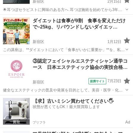
新宿区
2月15日
🌟耳つぼセラピストに興味のある方へ 耳つぼ施術を始めてから3年、
このたび協会の認定講師としても耳つぼ業界に貢献させていただける
東京
新宿区
その他
つぼ
ダイエットは食事が9割 食事を変えただけ
ことになりました😊 それを記念しまして現在、【5名限定】特別価格
で−25kg、リバウンドしないダイエッ…
にてセラピスト講座を受講できるお得...
新宿区
1月12日
この講座は、**ダイエットにおいて「食事がいかに重要か」**を、私自
身が身をもって体感し、実践してきた経験をもとにした【食事に特化
東京
新宿区
その他
講座
③認定フェイシャルエステティシャン通学コ
したダイエット講座】です。 私はこれまでに約25kgの減量に成功し、
ース 日本エステティック協会の実技合格…
現在もリバウンドすること...
7月23日
提携サイト
新宿区
健全なエステティックの普及や発展を目的として、美容・医学・化粧
品等、多くの関係者によって設立された日本で最も大きな協会である
東京
新宿区
その他
【求】古いミシン買わせてください🖐️
日本エステティック協会で定められた教育カリキュラム・講師・設備
状態が悪くてもOK！最大限買取します
を備えていると認定されたスクールです。...
Ad
プリフラ