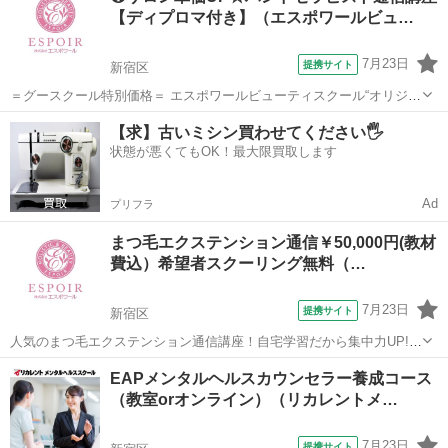
【ディプロマ付き】（エスポワールビュ…
滑に行えるスキルを習得しているかどうか...
7月23日
提携サイト
新宿区
＝グースクール特別価格＝ エスポワールビューティスクール“オリジナ
ルの手技”生徒さんに大好評の人気の講座です！ 実技試験に必要な技術
東京
新宿区
その他
【求】古いミシン買わせてください🖐️
をギュっとテキストに凝縮してあります。 テキスト学習だけでなく何
状態が悪くてもOK！最大限買取します
度でも復習できるように...
Ad
プリフラ
まつ毛エクステンション通信￥50,000円(教材
費込）希望者スクーリング無料（…
7月23日
提携サイト
新宿区
人気のまつ毛エクステンション通信講座！自宅学習だから集中力UP!
スキマ時間でDVD学習、まつ毛エクステンションの技術が身に付く今
東京
新宿区
その他
EAPメンタルヘルスカウンセラー養成コース
こそ技術を身に付け自立・自活の一歩を踏み出しましょう。 【授業内
（教室orオンライン）（リカレントメ…
容】 ベッドメイキング・...
7月23日
提携サイト