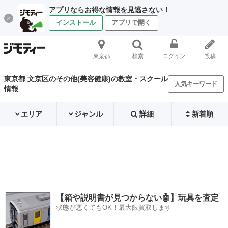
アプリならお得な情報を見逃さない！
インストール
アプリで開く
東京都
検索
ログイン
投稿
東京都 文京区のその他(美容健康)の教室・スクール
人気キーワード
情報
エリア
ジャンル
詳細
新着順
【箱や説明書が見つからない🤖】玩具を査定
状態が悪くてもOK！最大限買取します