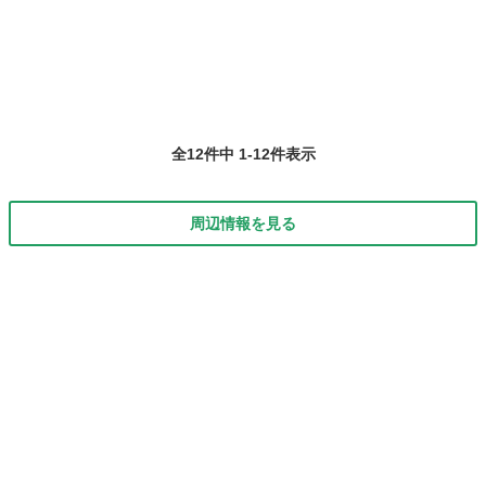
繋がったり、良い事がたくさん。 本講座は、耳にあるリフトアップ、
肩こりなどの反射区を学ぶ講座です。...
全12件中 1-12件表示
周辺情報を見る