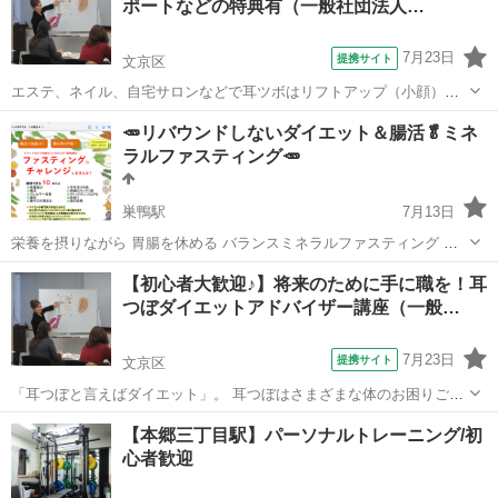
ポートなどの特典有（一般社団法人…
7月23日
提携サイト
文京区
エステ、ネイル、自宅サロンなどで耳ツボはリフトアップ（小顔）な
どの新メニューが話題になったり、ダイエットメニューで安定収入に
東京
文京区
その他
🥕リバウンドしないダイエット＆腸活🥬ミネ
繋がったり、良い事がたくさん。 本講座は、耳にあるリフトアップ、
ラルファスティング🥕
肩こりなどの反射区を学ぶ講座です。...
巣鴨駅
7月13日
栄養を摂りながら 胃腸を休める バランスミネラルファスティング 初
心者でも大丈夫な 食べながら行う 半日ファスティング🥕 デトックス
東京
文京区
巣鴨駅
その他
ファスティング
【初心者大歓迎♪】将来のために手に職を！耳
につながる ３日ファスティング🥬 やってみませんか⁉️ ...
つぼダイエットアドバイザー講座（一般…
7月23日
提携サイト
文京区
「耳つぼと言えばダイエット」。 耳つぼはさまざまな体のお困りごと
に対応できるセラピーですが、その中でも得意分野は『ダイエット』
東京
文京区
その他
【本郷三丁目駅】パーソナルトレーニング/初
です。 ですが、正当な耳つぼダイエットを行っているところは希で
心者歓迎
す。 正当な耳つぼダイエットとは「...