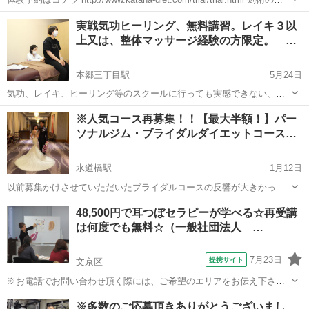
をトレーニング化した世界のメディアから注目を浴びるエクササイズ
東京
文京区
茗荷谷駅
その他
実戦気功ヒーリング、無料講習。レイキ３以
プログラム。 70分であなたの脂肪を成...
上又は、整体マッサージ経験の方限定。 …
本郷三丁目駅
5月24日
気功、レイキ、ヒーリング等のスクールに行っても実感できない、ま
だ自信がない方、コロナウイルス収束に向けて、スキルアップしませ
東京
文京区
本郷三丁目駅
その他
筋肉
※人気コース再募集！！【最大半額！】パー
んか。 レイキ講習（サード以上の方限定） 講習終了後、登録スタッフ
ソナルジム・ブライダルダイエットコース…
としてお手伝いして...
水道橋駅
1月12日
以前募集かけさせていただいたブライダルコースの反響が大きかった
ので、こちらのコース復活することになりました！ 今後も応募やお声
東京
文京区
水道橋駅
その他
パーソナルトレーニング
48,500円で耳つぼセラピーが学べる☆再受講
を多く頂いた場合は通常コースとして展開していく予定です！ まだま
は何度でも無料☆（一般社団法人 …
だモニターとしての参加...
7月23日
提携サイト
文京区
※お電話でお問い合わせ頂く際には、ご希望のエリアをお伝え下さ
い。 エステ、ネイル、自宅サロンなどで耳つぼはリフトアップ（小
東京
文京区
その他
※多数のご応募頂きありがとうございまし
顔）などの新メニューが話題になったり、ダイエットメニューで安定