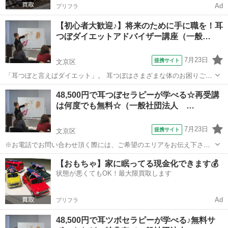
Ad
プリフラ
【初心者大歓迎♪】将来のために手に職を！耳
つぼダイエットアドバイザー講座（一般…
7月23日
提携サイト
文京区
「耳つぼと言えばダイエット」。 耳つぼはさまざまな体のお困りごと
に対応できるセラピーですが、その中でも得意分野は『ダイエット』
東京
文京区
その他
48,500円で耳つぼセラピーが学べる☆再受講
です。 ですが、正当な耳つぼダイエットを行っているところは希で
は何度でも無料☆（一般社団法人 …
す。 正当な耳つぼダイエットとは「...
7月23日
提携サイト
文京区
※お電話でお問い合わせ頂く際には、ご希望のエリアをお伝え下さ
い。 エステ、ネイル、自宅サロンなどで耳つぼはリフトアップ（小
東京
文京区
その他
【おもちゃ】家に眠ってる現金化できます💰
顔）などの新メニューが話題になったり、ダイエットメニューで安定
状態が悪くてもOK！最大限買取します
収入に繋がったり、良い事が沢山。 ...
Ad
プリフラ
48,500円で耳ツボセラピーが学べる♪無料サ