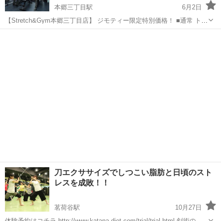
本郷三丁目駅
6月2日
【Stretch&Gym本郷三丁目店】 ジモティー限定特別価格！ ■通常 トレ
ーニング60分12回 158,400円 (1回あたり13,200円) ■OPEN記念！ジ
東京
文京区
本郷三丁目駅
その他
モティ特別価格 トレーニング60分...
パーソナルトレーニング
刀エクササイズでしつこい脂肪と日頃のスト
レスを成敗！！
茗荷谷駅
10月27日
体験予約はコチラ http://www.katana-diet.com/trial/trial.html 剣術の型