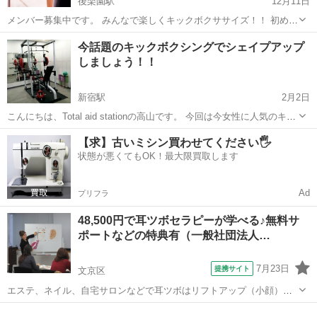
後楽園駅
12月11日
メンバー募集中です。 みんなで楽しくキックボクササイズ！！ 初めま
してTotal aid stationの高山です。 今回グループレッスンの募集をさせ
東京
文京区
後楽園駅
その他
キックボクササイズ
今話題のキックボクシングでシェイプアップ
て頂きます。 ダイエット♪ 運動不足解消♪ ストレ...
しましょう！！
新宿駅
2月2日
こんにちは、Total aid stationの高山です。 今回は今女性に人気のキッ
クボクシングでシェイプアップ・ダイエットを目的にしたレッスンを
東京
文京区
新宿駅
その他
キックボクシング
【求】古いミシン買わせてください🖐️
単発で開催いたします。 キックボクシングと言ってもフィットネス向
状態が悪くてもOK！最大限買取します
けの内容で...
Ad
プリフラ
48,500円で耳ツボセラピーが学べる♪無料サ
ポートなどの特典有（一般社団法人…
7月23日
提携サイト
文京区
エステ、ネイル、自宅サロンなどで耳ツボはリフトアップ（小顔）な
どの新メニューが話題になったり、ダイエットメニューで安定収入に
東京
文京区
その他