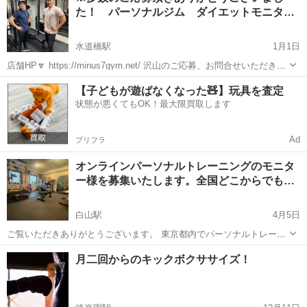
た！ パーソナルジム ダイエットモニタ
収入に繋がったり、良い事が沢山。 ...
ー…
水道橋駅
1月1日
店舗HP🔽 https://minus7gym.net/ 沢山のご応募、お問合せいただきあ
りがとうございます！！ ダイエットモニターコース ※残り１名様限定
東京
文京区
水道橋駅
その他
筋トレ
【子どもが遊ばなくなった🧸】玩具を査定
でモニター参加者募集！ 採用条件 ・週2回～...
状態が悪くてもOK！最大限買取します
Ad
プリフラ
オンラインパーソナルトレーニングのモニタ
ー様を募集いたします。全国どこからでも…
白山駅
4月5日
ご覧いただきありがとうございます。 東京都内でパーソナルトレーニ
ングジムを営んでおります。 オンラインパーソナルトレーニングのモ
東京
文京区
白山駅
その他
パーソナルトレーニング
月二回からのキックボクササイズ！
ニター様を募集させていただきたいと思います。 • パーソナルジムに
通いたいけど料金が高い ...