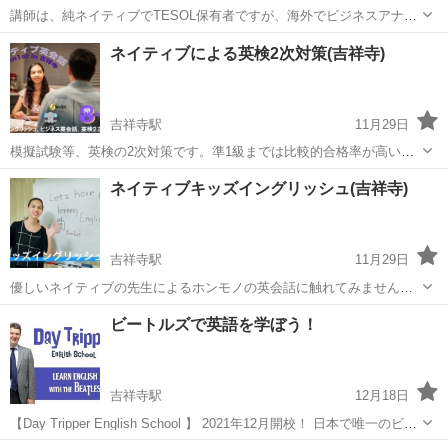
講師は、純ネイティブでTESOL保有者ですが、海外でビジネスアナリ
ストの経験があり、社会人の方が職場や仕事で英語を使う場合のコン
東京
武蔵野市
吉祥寺駅
ビジネス英語
ネイティブ
ネイティブによる英検2次対策(吉祥寺)
テクストや環境を十分に理解できます。日本では、そもそもホンモノ
のネイティブ（日本に多くいらっしゃ...
吉祥寺駅
11月29日
模擬試験等、英検の2次対策です。準1級までは比較的合格率が高いで
すが、面接そのものにあまり慣れていないお子様や中高生におかれて
東京
武蔵野市
吉祥寺駅
英検
1級
ネイティブキッズイングリッシュ(吉祥寺)
は、本番緊張してモジモジしてしまうことを避けるために、場慣れし
ておくのが重要です。準1級まででも、...
吉祥寺駅
11月29日
優しいネイティブの先生によるホンモノの英会話に触れてみません
か？場所、時間、レッスン内容はご相談に応じフレキシブルに対応可
東京
武蔵野市
吉祥寺駅
英会話
ネイティブ
ビートルズで英語を学ぼう！
能です。まずは、お気軽にお問い合せ下さい。小さいお子様のフォニ
ックスや中高生の英検2次対策等。 講師...
吉祥寺駅
12月18日
【Day Tripper English School 】 2021年12月開校！ 日本で唯一のビー
トルズに特化した英会話レッスン 楽しく英語力を向上！ 毎週ビート