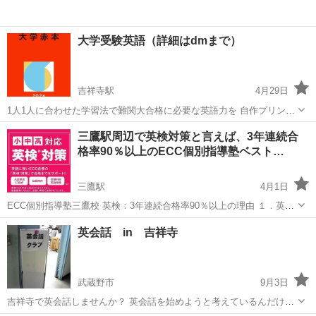
大学受験英語（詳細はdmまで）
吉祥寺駅
4月29日
1人1人に合わせた学習法で難関大合格に必要な英語力を 自作プリント
を用いて養います！
東京
武蔵野市
吉祥寺駅
英語/基礎英語
三鷹駅周辺で英検対策と言えば、3年連続合
格率90％以上のECC個別指導塾ベスト…
三鷹駅
4月1日
ECC個別指導塾三鷹校 英検：3年連続合格率90％以上の理由 １．英検
を知り尽くした英検専門講師が個別指導 10名以上が英検準1級取得
東京
武蔵野市
三鷹駅
英検
曜日
英会話 in 吉祥寺
済。英検の配転、出題傾向を熟知した上で個別指導。 英検のプロ講師
も在籍。二次試...
武蔵野市
9月3日
吉祥寺で英会話しませんか？ 英会話を始めようと考えているんだけど
英会話スクールでは 敷居が高すぎると思っているみなさん、気軽に英