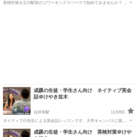
英検対策を立川駅前のコワーキングスペースで始めてみませんか？ 今
なら新春キャンペーンで初月半額でご案内中です！ 詳細はこちらから
東京
武蔵野市
英検
レッスン
https://japancafeeikaiwa.com/eiken_coaching/
成蹊の生徒・学生さん向け ネイティブ英会
話＠けやき並木
吉祥寺駅
11月8日
ネイティブの先生による英会話レッスンです。大学キャンパスに面し
たけやき並木の自宅（国際交流会館近く）で行いますので、下校時や
東京
武蔵野市
吉祥寺駅
英会話
けやき
成蹊の生徒・学生さん向け 英検対策＠けや
空き時間などにご利用ください。写真の通り講師の先生はとても優し