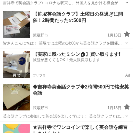
吉祥寺で英会話クラブ♪ コロナも収束し、外国人を見かける機会がと
ても増えましたよね。 英会話クラブは、英会話が学べる英会話サーク
東京
武蔵野市
英語
ワンコイン
【笹塚英会話クラブ】土曜日の昼過ぎに開
ルです。 参加費500円でお気軽に様々な方と英会話を学ぶことができ
催！2時間たったの500円
るのです！ ビジネ...
武蔵野市
1月13日
皆さんこんにちは！ 笹塚では土曜の14:00から英会話クラブを開催し
ています。 いつも違う会場に参加している方も気分転換に違う会場に
東京
武蔵野市
英語
クラブ
【実家に残ったミシン🏠】買い取ります❗️
足を運んでみるのもおすすめです。 【開催概要】 開催場所：笹塚区民
状態が悪くてもOK！最大限買取します
会館 時間：...
Ad
プリフラ
◆吉祥寺英会話クラブ◆2時間500円で格安英
会話
武蔵野市
1月13日
英会話クラブに参加して英会話を楽しく学ぼう！ 英会話クラブとは株
式会社GOOVERが展開する全国規模の英会話勉強会です。 ゲームやア
東京
武蔵野市
英語
クラブ
★吉祥寺でワンコインで楽しく英会話を練習
クティビティを通して「話すことに慣れる」というのをメインに活動