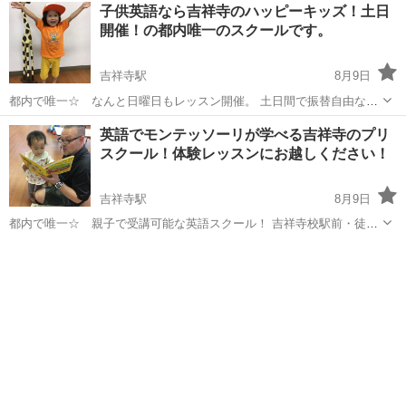
東京
武蔵野市
吉祥寺駅
英会話
カナダ人
子供英語なら吉祥寺のハッピーキッズ！土日
ルズファンと集まり、音楽を楽み、英語を上達させるレッス...
開催！の都内唯一のスクールです。
吉祥寺駅
8月9日
都内で唯一☆ なんと日曜日もレッスン開催。 土日間で振替自由なの
でお休みしても大丈夫。 無駄になりません。 吉祥寺校駅前・徒歩2分
東京
武蔵野市
吉祥寺駅
英語
モンテッソーリ
英語でモンテッソーリが学べる吉祥寺のプリ
の好立地なので通学も便利☆彡 土日開催＆振替自由だからお休み時も
スクール！体験レッスンにお越しください！
無駄になら...
吉祥寺駅
8月9日
都内で唯一☆ 親子で受講可能な英語スクール！ 吉祥寺校駅前・徒歩
2分の好立地なので通学も便利☆彡 土日開催＆振替自由だからお休み
東京
武蔵野市
吉祥寺駅
英語
モンテッソーリ
時も無駄にならない♪ 当スクールでは母子分離を急ぎません。 保護者
の方もお子...