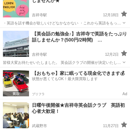
しませんか★
しております。 ...
吉祥寺駅
12月18日
・英語を話す機会が欲しいけどなかなかない ・これから英語をもっと
上達したい ・お友達を作りながら英会話を上達させたい 英会話クラブ
東京
武蔵野市
吉祥寺駅
英語
ワンコイン
【英会話の勉強会♪】吉祥寺で英語をたっぷり
はそんな方にオススメです。 なぜなら...
話しませんか？(500円/2時間) …
▽▽▽▽▽▽▽▽▽▽▽▽▽▽▽▽...
吉祥寺駅
12月2日
皆様大変お待たせいたしました。 英会話クラブの開催が決定いたしま
した！ 【英会話クラブはこんなところ】 ・グループトークやゲームを
東京
武蔵野市
吉祥寺駅
英会話
クラブ
【おもちゃ】家に眠ってる現金化できます💰
通じて楽しく英語のお勉強 ・初心者から上級者までレベル別に学習可
状態が悪くてもOK！最大限買取します
能 ・様々な...
Ad
プリフラ
日曜午後開催★吉祥寺英会話クラブ 英語初
心者大歓迎！
武蔵野市
11月27日