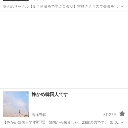
英会話サークル【ＥＴＭ映画で学ぶ英会話】吉祥寺クラスで会員を募
集しています。 曜日：毎週木曜 ①9:15～10:35 ②10:40～
東京
武蔵野市
吉祥寺駅
英会話
ETM
12:00 会場：武蔵野商工会議所（駅より徒歩約5分）...
静かめ韓国人です
吉祥寺駅
5月27日
【静かめ韓国人です🇰🇷】 韓国から来ました。23歳の男です。 気づい