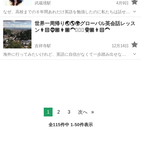
武蔵境駅
4月9日
なぜ、高校までの６年間あれだけ英語を勉強したのに私たちは話せな
いのでしょうか。 英語は言語です。 つまり、コミュニケーションツー
東京
武蔵野市
武蔵境駅
英会話
コミュニケーション
世界一周帰り🌏🌎🌍グローバル英会話レッス
ル。 しかし、私たちが勉強してきた英語は「古典英語」でした。 あれ
ン👩🏻🧔🏼👩🏽‍🦱👳🏿‍♂️🧕🏽👨🏻‍🦱
だけ勉強させられた...
吉祥寺駅
12月14日
海外に行ってみたいけれど、英語に自信がなくて一歩踏み出せな
い。。。 そんな方、英語に自信がないだけで世界を見ないなんて、も
東京
武蔵野市
吉祥寺駅
英会話
ったいない！！！ これまでに18の国と地域を訪れた私が、旅の情報と
共に英会話のサポートをいたします(...
1
2
3
次へ
全115件中 1-50件表示