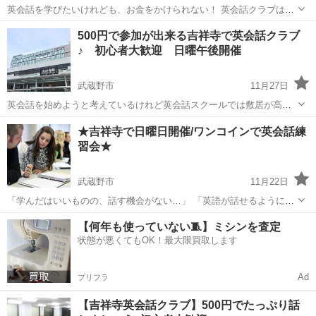
英会話を学びたいけれども、お金をかけられない！ 英会話クラブはた
ったの参加費500円！ お手軽に英会話を学べることができるんです。
東京
武蔵野市
英会話
クラブ
500円で参加が出来る吉祥寺で英会話クラブ
様々な年代の方がいらっしゃるので、良い刺激になること間違いナシ
♪ 初心者大歓迎 日曜午後開催
英会話クラブで私...
武蔵野市
11月27日
英会話を始めようと考えているけれど英会話スクールでは敷居が高す
ぎると思っているみなさん、気軽に英会話しませんか？ 同じく英語を
東京
武蔵野市
英会話
クラブ
★吉祥寺で日曜日開催/ワンコインで英会話練
勉強している様々な年代、職業の人たちと一緒に話すことで、いい刺
習会★
激を受けて、英語を続けるモチ...
武蔵野市
11月22日
「学んだはいいものの、話す機会がない…」 「英語が話せるようにな
りたいけれど、中々続かないし初心者だし...」 そんな思いを持ってい
東京
武蔵野市
英語
【何年も使っていない🧵】ミシンを査定
る人もいるのではないでしょうか？ 英会話クラブはそんな方におスス
状態が悪くてもOK！最大限買取します
メです。 なぜな...
Ad
プリフラ
【吉祥寺英会話クラブ】500円でたっぷり話