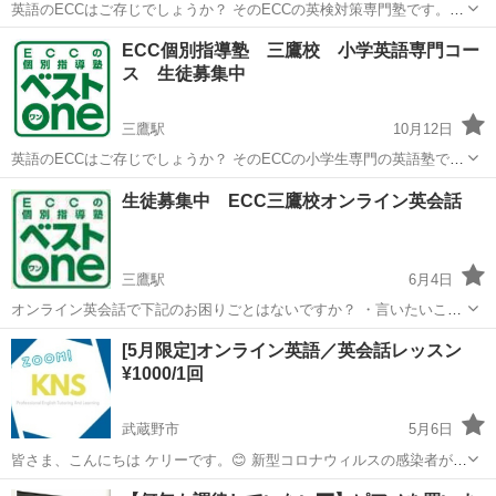
英語のECCはご存じでしょうか？ そのECCの英検対策専門塾です。
英検対策といっても、通っている理由は様々 ・推薦入試（受験）など
東京
武蔵野市
三鷹駅
英語
1級
ECC個別指導塾 三鷹校 小学英語専門コー
の加点、優遇処置のため ・付属中高一貫で高校に上がるために準2級
ス 生徒募集中
が必須、...
三鷹駅
10月12日
英語のECCはご存じでしょうか？ そのECCの小学生専門の英語塾で
す。 小学生英語といっても、通っている理由は様々 ・英検取得してほ
東京
武蔵野市
三鷹駅
英語
オンライン
生徒募集中 ECC三鷹校オンライン英会話
しい ・中学校に行って英語が嫌いになってほしい ・小学校の英語が楽
しく...
三鷹駅
6月4日
オンライン英会話で下記のお困りごとはないですか？ ・言いたいこと
を外国人講師に伝えられず、いらいらしたことがある ・フリートーク
東京
武蔵野市
三鷹駅
英会話
オンライン
[5月限定]オンライン英語／英会話レッスン
で全くしゃべれず、恥ずかしいと感じたことがある ・毎回、テキスト
¥1000/1回
の読み合わせだけで終わって...
武蔵野市
5月6日
皆さま、こんにちは ケリーです。😊 新型コロナウィルスの感染者が増
え、日毎に状況が変わっていますが、今のところオンラインレッスン
東京
武蔵野市
ビジネス英語
英会話レッスン