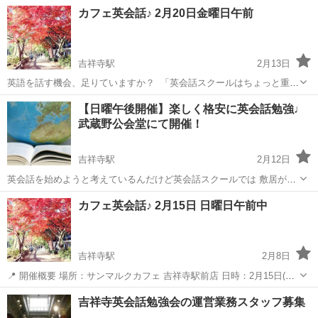
たら日本にいました。 韓国語の会話練習や、 韓ドラでよく出る表現、
東京
武蔵野市
吉祥寺駅
その他
韓国人
カフェ英会話♪ 2月20日金曜日午前
発音など教えられます👌 韓国語について気になることや、 よく分から
ない部...
吉祥寺駅
2月13日
英語を話す機会、足りていますか？ 「英会話スクールはちょっと重い
けど、実践の場がほしい」 そんな方にぴったりの カフェ英会話♪ 吉
東京
武蔵野市
吉祥寺駅
英会話
初心者
【日曜午後開催】楽しく格安に英会話勉強♩
祥寺会場 です。 吉祥寺駅前のサンマルクカフェで、少人数・リラッ
武蔵野公会堂にて開催！
クスした雰囲気の中、英会話を楽...
吉祥寺駅
2月12日
英会話を始めようと考えているんだけど英会話スクールでは 敷居が高
すぎると思っているみなさん、気軽に英会話しませんか？ 同じく英語
東京
武蔵野市
吉祥寺駅
英会話
敷居
カフェ英会話♪ 2月15日 日曜日午前中
を勉強している様々な年代、職業の人たちと一緒に話すことで、いい
刺激を受けて、英語を続...
吉祥寺駅
2月8日
📍 開催概要 場所：サンマルクカフェ 吉祥寺駅前店 日時：2月15日(日
曜日)午前 (4人以上で開催取りなります。） 参加費：500円 ＋ ドリン
東京
武蔵野市
吉祥寺駅
英会話
初心者
吉祥寺英会話勉強会の運営業務スタッフ募集
ク代（各自注文） レベル：初心者〜中級者歓迎📝 参加方法（重要）