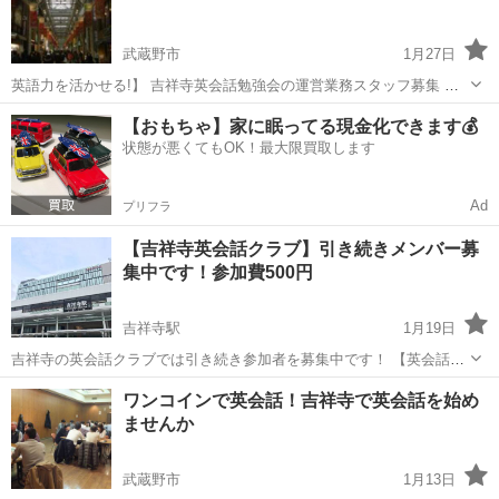
...
武蔵野市
1月27日
英語力を活かせる!】 吉祥寺英会話勉強会の運営業務スタッフ募集 吉
祥寺で開催している英会話勉強会の運営業務。 1回2時間程度で、英会
東京
武蔵野市
英会話
クラブ
【おもちゃ】家に眠ってる現金化できます💰
話勉強会のMCをしていただきます。 勤務地はその時々の勉強会の会
状態が悪くてもOK！最大限買取します
場によって違います。...
Ad
プリフラ
【吉祥寺英会話クラブ】引き続きメンバー募
集中です！参加費500円
吉祥寺駅
1月19日
吉祥寺の英会話クラブでは引き続き参加者を募集中です！ 【英会話ク
ラブとは】 ・グループトークやゲームなどを交えた英会話の勉強サー
東京
武蔵野市
吉祥寺駅
英会話
クラブ
ワンコインで英会話！吉祥寺で英会話を始め
クルです。 ・初心者から上級者の方まで、レベル別に学習可能 ・さま
ませんか
ざまな年代や性別の...
武蔵野市
1月13日