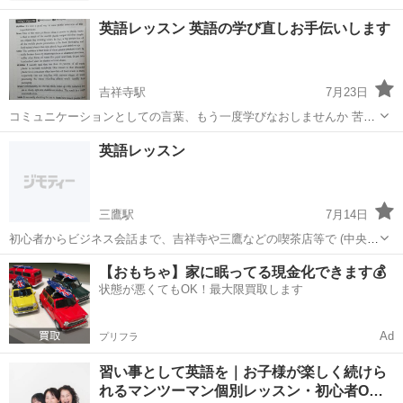
英語レッスン 英語の学び直しお手伝いします
吉祥寺駅
7月23日
コミュニケーションとしての言葉、もう一度学びなおしませんか 苦手
意識をお持ちの方 海外旅行でもっと話したい、ブロークンイングリッ
東京
武蔵野市
吉祥寺駅
ビジネス英語
海外
英語レッスン
シュを卒業したいなど 英会話初級 中級の 大人の方、ビジネス会話な
どのプライベートレッスン...
三鷹駅
7月14日
初心者からビジネス会話まで、吉祥寺や三鷹などの喫茶店等で (中央線
▪田無他西武線沿線もご相談ください) コミュニケーションとしての言
東京
武蔵野市
三鷹駅
英会話
【おもちゃ】家に眠ってる現金化できます💰
葉、もう一度学びなおしませんか 苦手意識をお持ちの方 海外旅行でも
状態が悪くてもOK！最大限買取します
っと話したい、ブロー...
Ad
プリフラ
習い事として英語を｜お子様が楽しく続けら
れるマンツーマン個別レッスン・初心者O…