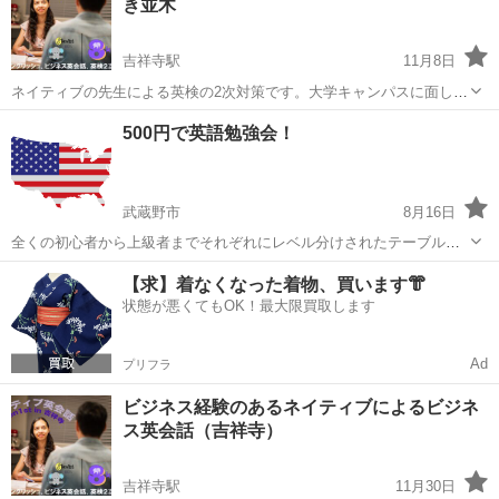
き並木
い性格なので、リラックスしてレッスンを...
吉祥寺駅
11月8日
ネイティブの先生による英検の2次対策です。大学キャンパスに面した
けやき並木の自宅（国際交流会館近く）で行いますので、下校時や空
東京
武蔵野市
吉祥寺駅
英検
けやき
500円で英語勉強会！
き時間などにご利用ください。 英検の準1級までは比較的合格率が高
いですが、面接そのものにあま...
武蔵野市
8月16日
全くの初心者から上級者までそれぞれにレベル分けされたテーブル（4
人～6人）を準備しています。その中から自分にあったレベルでご参加
東京
武蔵野市
英会話
【求】着なくなった着物、買います👘
いただきます。 4人～6人のグループトーク、フリーカンバセーショ
状態が悪くてもOK！最大限買取します
ン、TABOOなどの英語を...
Ad
プリフラ
ビジネス経験のあるネイティブによるビジネ
ス英会話（吉祥寺）
吉祥寺駅
11月30日