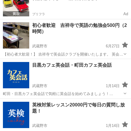
Ad
プリフラ
初心者歓迎 吉祥寺で英語の勉強会500円（2
時間）
武蔵野市
6月27日
【初心者大歓迎！】 吉祥寺で英会話クラブを開催いたします。 英会話
を始めようと考えているけれど英会話スクールでは 敷居が高すぎると
東京
武蔵野市
英会話
敷居
目黒カフェ英会話・町田カフェ英会話
思っているみなさん、気軽に英会話しませんか？ 同じく英語を勉強し
ている様々...
武蔵野市
1月14日
町田・目黒カフェ英会話で気軽に英会話を始めてみましょう！
https://japancafeeikaiwa.com/location/ 新しく開催希望のエリアもあれ
東京
武蔵野市
英会話
英検対策レッスン20000円で毎日の質問し放
ば、ご連絡いただけますと幸いです。 よろしくお...
題！
武蔵野市
1月14日