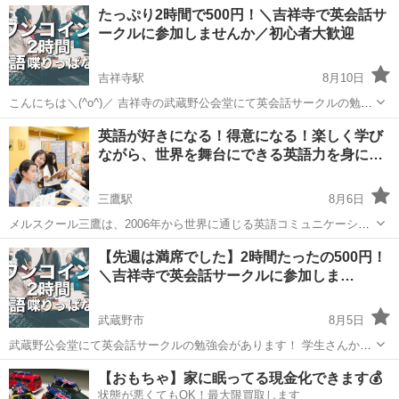
東京
武蔵野市
英語
敷居
たっぷり2時間で500円！＼吉祥寺で英会話サ
会話しませんか？ 同じく英語を勉強している様々な年代、職業の人た
ークルに参加しませんか／初心者大歓迎
ちと一緒に話すこと...
吉祥寺駅
8月10日
こんにちは＼(^o^)／ 吉祥寺の武蔵野公会堂にて英会話サークルの勉強
会があります！ 学生さんから主婦の方まで、毎回多くの方が集まる英
東京
武蔵野市
吉祥寺駅
英会話
サークル
英語が好きになる！得意になる！楽しく学び
会話サークルです。現在、新しい仲間を募集中です。 500円で2時間た
ながら、世界を舞台にできる英語力を身に…
っぷり英語でおし...
三鷹駅
8月6日
メルスクール三鷹は、2006年から世界に通じる英語コミュニケーショ
ン力を育て続けているスクールです。卒業生の多くは、その英語力に
東京
武蔵野市
三鷹駅
英検
初心者
【先週は満席でした】2時間たったの500円！
「どこで習ったの？」と驚かれることが多いと言われています。 当た
＼吉祥寺で英会話サークルに参加しま…
り前のことを丁寧に。 メ...
武蔵野市
8月5日
武蔵野公会堂にて英会話サークルの勉強会があります！ 学生さんから
主婦の方まで、毎回多くの方が集まる英会話サークルです。新年度に
東京
武蔵野市
英会話
サークル
【おもちゃ】家に眠ってる現金化できます💰
伴い、新しい仲間を募集中です。 500円で2時間たっぷり英語でおしゃ
状態が悪くてもOK！最大限買取します
べりできます！ ■勉...