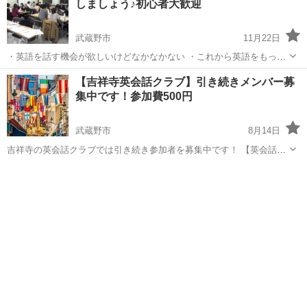
しましょう♪初心者大歓迎
武蔵野市
11月22日
・英語を話す機会が欲しいけどなかなかない ・これから英語をもっと
上達したい ・お友達を作りながら英会話を上達させたい 英会話クラブ
東京
武蔵野市
英会話
クラブ
【吉祥寺英会話クラブ】引き続きメンバー募
はそんな方にオススメです。 なぜなら...
集中です！参加費500円
▽▽▽▽▽▽▽▽▽▽▽▽▽▽▽▽...
武蔵野市
8月14日
吉祥寺の英会話クラブでは引き続き参加者を募集中です！ 【英会話ク
ラブとは】 ・グループトークやゲームなどを交えた英会話の勉強サー
東京
武蔵野市
英会話
クラブ
クルです。 ・初心者から上級者の方まで、レベル別に学習可能 ・さま
ざまな年代や性別の...