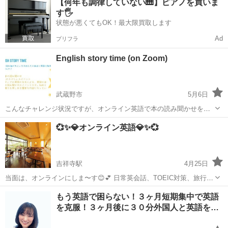
【何年も調律していない🎹】ピアノを買いま
はいかがでしょうか📚😄 外国人ならではの表現方法、 ジェスチャー
す🖐️
等も習得でき、コ...
状態が悪くてもOK！最大限買取します
Ad
プリフラ
English story time (on Zoom)
武蔵野市
5月6日
こんなチャレンジ状況ですが、オンライン英語で本の読み聞かせを始
めていかがでしょうか？ 世界中で読み継がれている子供たちの絵本に
東京
武蔵野市
リーディング
読み聞かせ
💞✨💎オンライン英語💎✨💞
英語で触れて見ませんか？ 6歳からのスペシャルイベント ☆ネイティ
ブの英語の先生によ...
吉祥寺駅
4月25日
当面は、オンラインにしま〜す😊💕 日常英会話、TOEIC対策、旅行・
ビジネス… あなたの英語学習のゴール・目的に合わせて、 マンツーマ
東京
武蔵野市
吉祥寺駅
英語
ゴール
もう英語で困らない！３ヶ月短期集中で英語
ンでレッスンします！(^o^) 英語を習得して、叶えたい未来を教えてく
を克服！３ヶ月後に３０分外国人と英語を…
ださい💎✨✨✨*\...