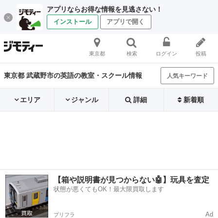
アプリならお得な情報を見逃さない！
インストール
アプリで開く
東京都
検索
ログイン
投稿
東京都 武蔵野市の英語の教室・スクール情報
人気キーワード
エリア
ジャンル
詳細
新着順
【箱や説明書が見つからない🤖】玩具を査定
状態が悪くてもOK！最大限買取します
Ad
プリフラ