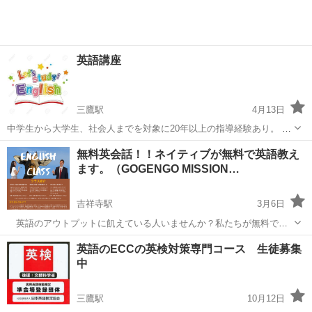
英語講座
三鷹駅
4月13日
中学生から大学生、社会人までを対象に20年以上の指導経験あり。 講
師はカナダ人（トロント出身）。対面あるいはオンラインでの個別レ
東京
武蔵野市
三鷹駅
英会話
トロント
無料英会話！！ネイティブが無料で英語教え
ッスンまたは少人数のグループレッスンを希望する生徒募集中。
ます。（GOGENGO MISSION…
TOEIC、TOEFL、ビジネス英語...
吉祥寺駅
3月6日
英語のアウトプットに飢えている人いませんか？私たちが無料でお
手伝いします！現在ZOOMを通して、グループ、個人の英会話を無料
東京
武蔵野市
吉祥寺駅
英会話
無料
英語のECCの英検対策専門コース 生徒募集
で提供しています。アメリカから来たキリスト教教会のボランティア
中
宣教師が教えるので、どこまで行っても...
三鷹駅
10月12日