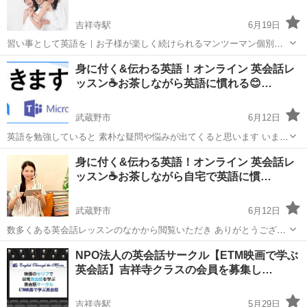
吉祥寺駅
6月19日
習い事として英語を｜お子様が楽しく続けられるマンツーマン個別レ
ッスン・初心者OK・無料体験あり お子様に英語を習わせたいけれ
東京
武蔵野市
吉祥寺駅
英会話
レッスン
身に付く&伝わる英語！オンライン 英会話レ
ど、いきなり難しい勉強のようになると続くか不安。 英語に苦手意識
ッスン☕️お茶しながら英語に慣れる😊…
を持つ前に、楽しく慣れてほし...
武蔵野市
6月12日
英語を勉強していると 素朴な疑問や悩みが出てくると思います いまだ
に 私自身もそうです そこで ！ 自分のペースで " いつでも どこでも
東京
武蔵野市
旅行英語
オンライン
身に付く&伝わる英語！オンライン 英会話レ
"！ ダカラ 継続できます 英会話を始めようと思われている方。思い...
ッスン☕️お茶しながら自宅で英語に慣…
武蔵野市
6月12日
数多くある英会話レッスンのなかから閲覧いただき ありがとうござい
ます😊😊😊 ＊英語学習を始めようと思っている方 お気軽に その一
東京
武蔵野市
英会話
NPO法人の英会話サークル【ETM映画で学ぶ
歩を応援いたします！なぜなら ネイティブスピーカーでも間違える英
英会話】吉祥寺クラスの会員を募集し…
語だからです 笑笑＊ ...
吉祥寺駅
5月29日