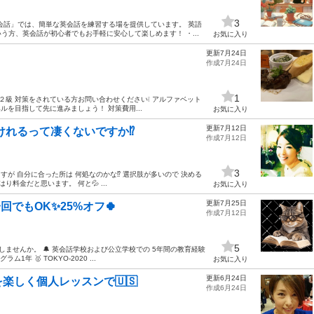
3
会話」では、簡単な英会話を練習する場を提供しています。 英語
方、英会話が初心者でもお手軽に安心して楽しめます！ ・...
お気に入り
更新7月24日
作成7月24日
1
２級 対策をされている方お問い合わせください❕ アルファベット
を目指して先に進みましょう！ 対策費用...
お気に入り
更新7月12日
けれるって凄くないですか⁉️
作成7月12日
3
すが 自分に合った所は 何処なのかな⁉️ 選択肢が多いので 決める
料金だと思います。 何と💦 ...
お気に入り
更新7月25日
でもOK✨25%オフ🍀
作成7月12日
5
ませんか。 🔔 英会話学校および公立学校での 5年間の教育経験
年 🥇 TOKYO-2020 ...
お気に入り
更新6月24日
楽しく個人レッスンで🇺🇸
作成6月24日