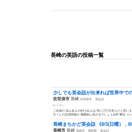
長崎の英語の投稿一覧
少しでも英会話が出来れば世界中での出
佐世保市
長崎
佐世保市
英会話
レッスン
ご自身の 知人友人の90％以上は 同じ🇯🇵日本人だと思い
方々との交流関係が 飛躍的に拡がるでしょうね🤲 弊社 マン.
長崎まちかど英会話 《8/3(日曜），8/
長崎市
長崎
長崎市
桜町駅
英会話