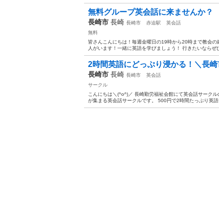
無料グループ英会話に来ませんか？
長崎市
長崎
長崎市
赤迫駅
英会話
無料
皆さんこんにちは！毎週金曜日の19時から20時まで教会
人がいます！一緒に英語を学びましょう！ 行きたいならぜ
2時間英語にどっぷり浸かる！＼長崎市
長崎市
長崎
長崎市
英会話
サークル
こんにちは＼(^o^)／ 長崎勤労福祉会館にて英会話サー
が集まる英会話サークルです。 500円で2時間たっぷり英語で