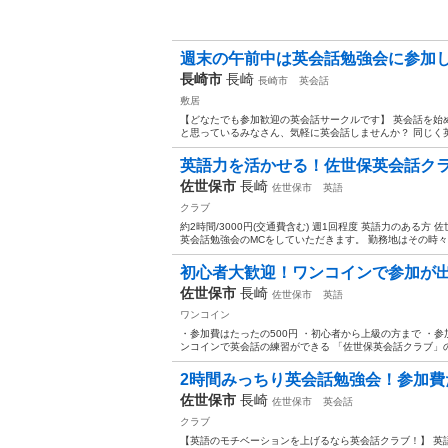
週末の午前中は英会話勉強会に参加し
長崎市
長崎
長崎市
英会話
敷居
【どなたでも参加歓迎の英会話サークルです】 英会話を始
と思っているみなさん、気軽に英会話しませんか？ 同じく英
英語力を活かせる！佐世保英会話クラ
佐世保市
長崎
佐世保市
英語
クラブ
約2時間/3000円(交通費含む) 週1回程度 英語力のある
英会話勉強会のMCをしていただきます。 勤務地はその時々の
初心者大歓迎！ワンコインで参加が
佐世保市
長崎
佐世保市
英語
ワンコイン
・参加費はたったの500円 ・初心者から上級の方まで ・
ンコインで英会話の練習ができる 「佐世保英会話クラブ」のご
2時間みっちり英会話勉強会！参加費た
佐世保市
長崎
佐世保市
英会話
クラブ
【英語のモチベーションを上げるなら英会話クラブ！】 英語