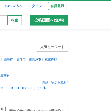
ログイン
会員登録
初めての方へ
投稿画面へ(無料)
検索
人気キーワード
市
西海市
雲仙市
南島原市
東彼杵郡
天主堂駅
路線・駅から選ぶ
)テスト
TOEFL(R)テスト
その他
た方
新着投稿の通知をメールで受け取る