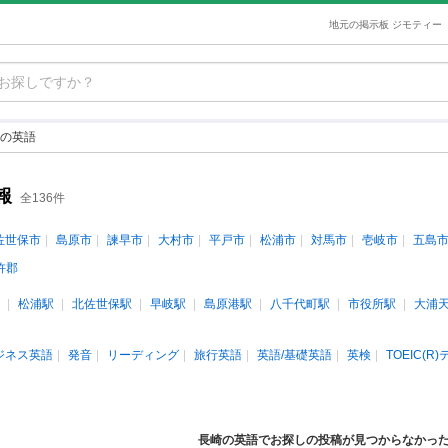
地元の掲示板 ジモティー
の英語
報
全136件
佐世保市
島原市
諫早市
大村市
平戸市
松浦市
対馬市
壱岐市
五島
杵郡
松浦駅
北佐世保駅
早岐駅
島原港駅
八千代町駅
市役所駅
大浦
ジネス英語
発音
リーディング
旅行英語
英語/基礎英語
英検
TOEIC(R
長崎の英語でお探しの投稿が見つからなかっ