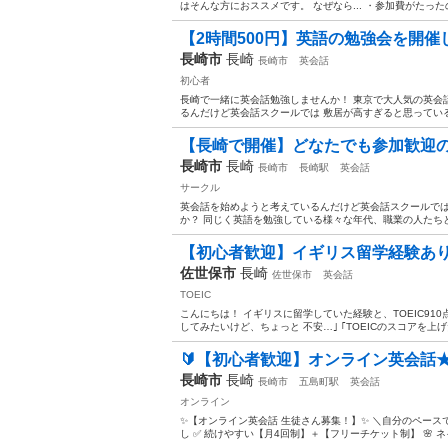
はそんな方におススメです。 なぜなら... ・参加費がたったの5
【2時間500円】英語の勉強会を開催
長崎市
長崎
長崎市
英会話
初心者
長崎で一緒に英会話勉強しませんか！ 東京で大人気の英会
るんだけど英会話スクールでは 敷居が高すぎると思っている
【長崎で開催】どなたでも参加歓迎の
長崎市
長崎
長崎市
長崎駅
英会話
サークル
英会話を始めようと考えているんだけど英会話スクールでは
か？ 同じく英語を勉強している様々な年代、職業の人たちと
【初心者歓迎】イギリス留学経験あり/TOEI
佐世保市
長崎
佐世保市
英会話
TOEIC
こんにちは！ イギリスに留学していた経験と、TOEIC91
してみたいけど、ちょっと 不安…｣ ｢TOEICのスコアを上げた
🔰【初心者歓迎】オンライン英会話
長崎市
長崎
長崎市
五島町駅
英会話
オンライン
✨【オンライン英会話 生徒さん募集！】✨ ＼自分のペースで
し ✅ 続けやすい【月4回制】＋【フリーチケット制】 🌸 