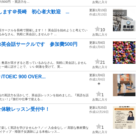
00円 ・英語力を...
お気に入り
更新1月13日
します＠長崎 初心者大歓迎 ...
作成1月13日
10
話サークルを長崎で開催します！！ 英会話を始めようと考えてい
みなさん、気軽に英会話しませんか？ ...
お気に入り
更新1月8日
英会話サークルです 参加費500円
作成1月8日
21
 敷居が高すぎると思っているみなさん、気軽に英会話しません
一緒に話すことで、 いい刺激を受けて、英...
お気に入り
更新1月6日
C 900 OVER...
作成1月6日
1
0点の英語力を活かして、英会話レッスンを始めました。 ｢英語を話
い！｣ ｢旅行や仕事で使える...
お気に入り
更新1月25日
★体験レッスン受付中！
作成12月29日
1
楽しく英語を学びませんか？／ ✅ 入会金なし ✅ 高額な教材費な
ネイティブ・帰国子女講師による本格レッス...
お気に入り