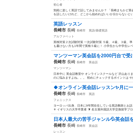
初心者
気軽に楽しく英語で話してみませんか？ 「長崎まちかど英
を話したいけれど、どこから始めればいいか分からないという
英語レッスン
長崎市
長崎
長崎市
英語/基礎英語
アルファベット
英検対策２次試験対策 一次試験対策 ５級、４級、３級、準
も書けない方も1年間で英検５級に！ 小学生から中学生レベル
マンツーマン英会話を2000円台で受
長崎市
長崎
長崎市
英会話
マンツーマン
日本中に 英会話教室や オンラインスクールなど 沢山ありま
のに悩みますよね。。。 初めにチェックするポイントは やはり
🍀オンライン英会話レッスン✨月に一回
長崎市
長崎
長崎市
英語
フォニックス
ヨーロッパ出身、日本に9年間在住している英語教師とお話し
⚜️ イギリスの大学卒業者 🔰 名古屋外国語大学交換留学プログラム1
日本人最大の苦手ジャンル💦英会話を
長崎市
長崎
長崎市
英会話
レッスン