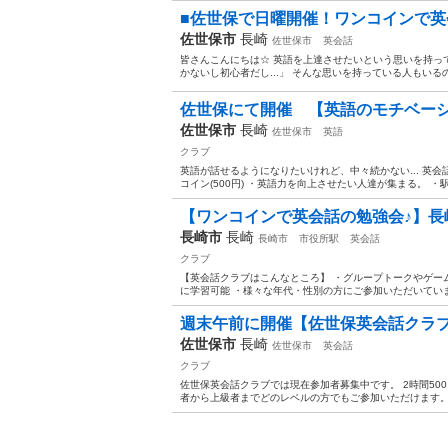
■佐世保で日曜開催！ワンコインで英会話
佐世保市
長崎
佐世保市
英会話
皆さんこんにちは☆ 英語を上達させたいという思いを持っ
かないし初心者だし...」 そんな思いを持っている人もいるの
佐世保にて開催 【英語のモチベー
佐世保市
長崎
佐世保市
英語
クラブ
英語が話せるようになりたいけれど、中々続かない... 英会
コイン(500円) ・英語力を向上させたい人達が集まる。 ・駅
【ワンコインで英会話の勉強会♪】長崎
長崎市
長崎
長崎市
市役所駅
英会話
クラブ
【英会話クラブはこんなところ】 ・グループトークやゲー
に学習可能 ・様々な年代・性別の方にご参加いただいています 
週末午前に開催【佐世保英会話クラブ
佐世保市
長崎
佐世保市
英会話
クラブ
佐世保英会話クラブでは現在参加者募集中です。 2時間50
者から上級者までどのレベルの方でもご参加いただけます。 入