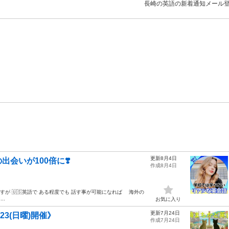
長崎の英語の新着通知メール
更新8月4日
会いが100倍に❣️
作成8月4日
ますが 🇺🇸英語で ある程度でも 話す事が可能になれば 海外の
..
お気に入り
更新7月24日
23(日曜)開催》
作成7月24日