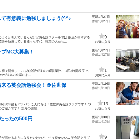
更新1月27日
て有意義に勉強しましょう(^^♪
作成1月27日
9
めようと考えているんだけど英会話スクールでは 敷居が高すぎる
語を勉強している様々な年代、職業の人たち...
お気に入り
更新1月27日
ブMC大募集！
作成1月27日
1
方 佐世保で開催している英会話勉強会の運営業務。 1回2時間程度で、
勉強会の会場によ...
お気に入り
更新1月19日
出来る英会話勉強会！＠佐世保
作成1月19日
13
参加者の年齢もバラバラ こんにちは！佐世保英会話クラブです！ ワ
紹介です！ 次月の開催...
お気に入り
更新1月30日
ったの500円
作成1月13日
9
が話せるようになりたいけれど、中々続かない... 英会話クラブ