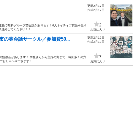
更新2月17日
作成2月17日
2
の建物で無料グループ英会話があります！6人ネイティブ英語を話す
ひ連絡してください！！
お気に入り
更新2月12日
の英会話サークル／参加費50...
作成2月12日
7
クルの勉強会があります！ 学生さんから主婦の方まで、毎回多くの方
おしゃべりできます！ ...
お気に入り