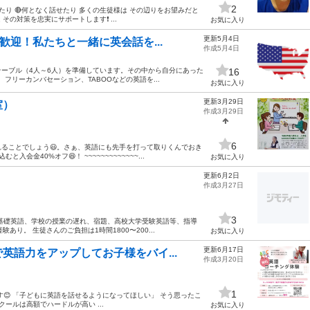
2
たり 🔴何となく話せたり 多くの生徒様は その辺りをお望みだと
の対策を忠実にサポートします❗️ ...
お気に入り
更新5月4日
歓迎！私たちと一緒に英会話を...
作成5月4日
ーブル（4人～6人）を準備しています。その中から自分にあった
16
フリーカンバセーション、TABOOなどの英語を...
お気に入り
更新3月29日
室）
作成3月29日
6
れることでしょう😃。さぁ、英語にも先手を打って取りくんでおき
金40%オフ😆！ ~~~~~~~~~~~~~...
お気に入り
更新6月2日
作成3月27日
3
 基礎英語、学校の授業の遅れ、宿題、高校大学受験英語等、指導
り。 生徒さんのご負担は1時間1800〜200...
お気に入り
更新6月17日
英語力をアップしてお子様をバイ...
作成3月20日
1
😊 「子どもに英語を話せるようになってほしい」 そう思ったこ
ールは高額でハードルが高い ...
お気に入り