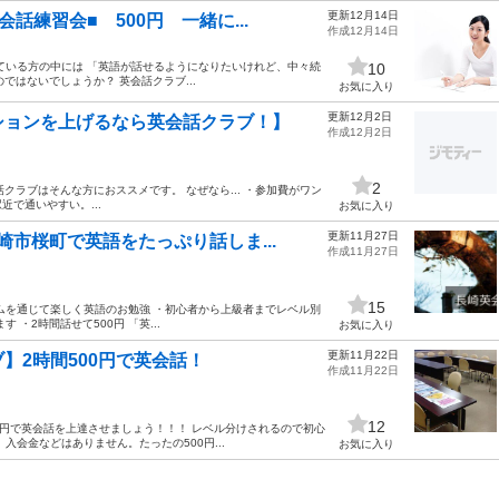
更新12月14日
練習会■ 500円 一緒に...
作成12月14日
ている方の中には 「英語が話せるようになりたいけれど、中々続
10
ではないでしょうか？ 英会話クラブ...
お気に入り
更新12月2日
ションを上げるなら英会話クラブ！】
作成12月2日
2
話クラブはそんな方におススメです。 なぜなら... ・参加費がワン
近で通いやすい。...
お気に入り
更新11月27日
市桜町で英語をたっぷり話しま...
作成11月27日
15
ムを通じて楽しく英語のお勉強 ・初心者から上級者までレベル別
・2時間話せて500円 「英...
お気に入り
更新11月22日
】2時間500円で英会話！
作成11月22日
12
0円で英会話を上達させましょう！！！ レベル分けされるので初心
会金などはありません。たったの500円...
お気に入り