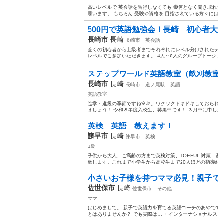
高いレベルで 英会話を習得しなくても 🔴何となく聞き取れ
思います。 もちろん 受験や資格を 目指されている方々には そ
500円で英語勉強会！長崎 初心者大
長崎市
長崎
長崎市
英会話
全くの初心者から上級者までそれぞれにレベル分けされたテ
レベルでご参加いただきます。 4人～6人のグループトーク、
ステップワールド英語教室（畝刈教
長崎市
長崎
長崎市
道ノ尾駅
英語
英語教室
進学・進級の季節ですね🌸🎉。ワクワクドキドキしておら
ましょう！ 令和８年度入校生、募集中です！ ３月中に申し込むと入会
英検 英語 教えます！
諫早市
長崎
諫早市
英検
1級
子供から大人、ご高齢の方まで英検対策、TOEFUL 対策
致します。これまで小学生から高校生まで20人ほどの指導経験あ
小さいお子様を持つママ必見！親子で
佐世保市
長崎
佐世保市
その他
ママ
はじめまして。 親子で英語力を育てる英語コーチのあやです
とはありませんか？ でも実際は… ・インターナショナルスク