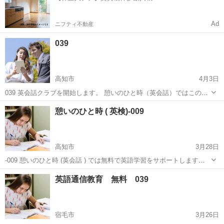
Ad
ニフティ不動産
039
高知市
4月3日
039 英会話クラブを開始します。 憩いのひと時（英会話）ではこのた
び英会話クラブを開始します。 この英会話クラブは学習ではなくて、
高知
高知市
英会話
無料
憩いのひと時 ( 英検)-009
1：1で英会話を楽しむことが主体です。 ブレークアウトルームを作...
高知市
3月28日
-009 憩いのひと時 (英会話 ) では無料で英語学習をサポートします。
楽しく英語を学びましょう。 ZOOMでの授業： 全て無料で、顔出しも
高知
高知市
英語/基礎英語
初心者
英語通信教育 無料 039
しなくて良いです。 予約は「こくちーず」でお願いします。予約なし
で...
宿毛市
3月26日