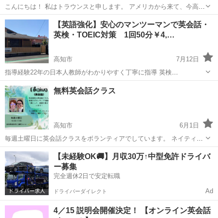
こんにちは！ 私はトラウンスと申します。 アメリカから来て、今高知
市でボランティアをやっています。 英会話は毎週の土曜日16時からや
高知
高知市
英会話
無料
【英語強化】安心のマンツーマンで英会話・
っています。 質問がある場合は連絡してください。 日本語勉強してい
英検・TOEIC対策 1回50分￥4,…
るので、日本語で...
高知市
7月12日
指導経験22年の日本人教師がわかりやすく丁寧に指導 英検
®TOEIC®L&Rもマンツーマンで対応するので弱点克服、 英語のニュ
高知
高知市
英語
TOEIC
無料英会話クラス
アンスや細かな質問にも対応 伸び悩み、ほかのスクールで挫折経験あ
りなど まずは...
高知市
6月1日
毎週土曜日に英会話クラスをボランティアでしています。 ネイティブ
スピーカーと一緒に、楽しく英語を学びましょう！ 初心者、飛び入り
高知
高知市
英会話
クラス
【未経験OK🚚】月収30万↑中型免許ドライバ
参加大歓迎です！友達同士大歓迎！
ー募集
完全週休2日で安定転職
Ad
ドライバーダイレクト
4／15 説明会開催決定！ 【オンライン英会話