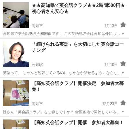
各地で開催されています。 私たち英会話クラブは全国各地で英会話勉
高知
高知市
英会話
クラブ
★★高知県で英会話クラブ★★2時間500円★
強会を開催しております。 また参加者さんは英会話を上達させたいと
初心者さん安心★
いう目標を持っている方また...
高知市
1月13日
高知県で英会話勉強会初開催です！ この英語勉強会は高知以外にも都
内、神奈川県の横浜や埼玉、千葉の各地で開催されています。 ■勉強
高知
高知市
英会話
クラブ
「続けられる英語」を大切にした英会話コー
内容(二時間) ★Break The Ice(1分間スピーチ） ★グループト...
チング
高知駅
1月10日
英語って、 ちゃんと勉強しているのに なかなか話せるようにならない
ですよね。 英会話教室に通ったり アプリで勉強したり 単語や文法を
高知
高知市
高知駅
英会話
コーチング
【高知英会話クラブ】開催決定 参加者大募
覚えたり… それでも 「いざ話すと英語が出てこない」 そんな...
集！
高知市
12月23日
皆さん「英会話クラブ」をご存じですか？ 全国各地で開催している社
会人向け英会話サークルで、20年以上の歴史があります。 会社員、主
高知
高知市
英語
クラブ
【高知英会話クラブ】開催 参加者大募集！
婦、学生など様々な年代の方にご参加いただいています。 英語で「話