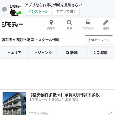
アプリならお得な情報を見逃さない！
インストール
アプリで開く
高知県
検索
ログイン
投稿
高知県の英語の教室・スクール情報
人気キーワード
エリア
ジャンル
詳細
新着順
【格安物件多数✨】家賃4万円以下多数
【保証人ナシ】賃貸物件多数掲載！
Ad
ニフティ不動産