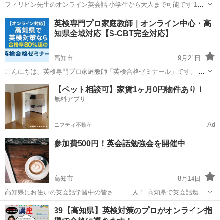
フィリピン先生のオンライン英会話 小学生から大人まで可能です 1対1
授業ので、 時間は自由に選択出来ます 学生さんの教材提供すれば、教
高知
高知市
高知駅
英語
ワンコイン
英検専門プロ家庭教師｜オンライン中心・高
える事も出来ます https://brightlearners.vercel.app ...
知県全域対応【S-CBT完全対応】
高知市
9月21日
こんにちは、英検専門プロ家庭教師「英検合格ゼミナール」です。 完
全オンライン授業中心で全国からご利用いただけますが、特に**高知
高知
高知市
英検
1級
【ペット相談可】家賃1ヶ月0円物件あり！
県（高知市・南国市・安芸市・四万十市・宿毛市・土佐市・香南市・
無料アプリ
香美市など県内全域） **の生徒...
Ad
ニフティ不動産
参加費500円！英会話勉強会を開催中
高知市
8月14日
高知県にお住いの英会話学習中の皆さーーーん！ 高知県で英会話勉強
会開催しています！ 私たち英会話クラブは全国各地で英会話勉強会を
高知
高知市
英会話
初心者
39【高知県】英検対策のプロがオンライン指
開催しております。 また参加者さんは英会話を上達させたいという目