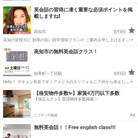
英会話の習得に凄く重要な必須ポイントを掲
載しますね❗️
高知市
8月9日
高知の皆様方に 効率の良い語学習得プランの ご案内を申し上げます🤲
弊社 英会話プライベートStyle MOIZAオンラインレッスン 【モイザ】
高知
高知市
英会話
レッスン
高知市の無料英会話クラス！
は2013年の開始から 🇺🇸低予算でのマンツーマンレッスン🇺🇸 をメ
イン...
知寄町一丁目駅
8月6日
Hello！ マキュン長老です！アメリカのカリフォルニア州から来まし
た！教会のボランティアとして、無料英会話を教えます！ 一時間に、
高知
高知市
知寄町一丁目駅
英会話
無料
【格安物件多数✨】家賃4万円以下多数
ネイティブから英語の単語を学んだり、会話練習したり、楽しいゲー
【保証人ナシ】賃貸物件多数掲載！
ムをやったりします！皆さん大...
Ad
ニフティ不動産
無料英会話！！Free english class!!!