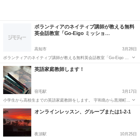
ボランティアのネイティブ講師が教える無料
英会話教室「Go-Eigo ミッショ…
高知市
3月28日
ボランティアのネイティブ講師が教える無料英会話教室「Go-Eigo ミ
ッションスクール」の 双葉クラスです Go-Eigo ミッションスクールは
高知
高知市
英会話
クラス
英語家庭教師します！
60年以上の歴史を持つ無料英会話教室です。主にアメリカから来たボ
ランティア...
宿毛駅
3月17日
小学生から高校生までの英語家庭教師をします。 宇和島から黒潮町ま
で対応させて頂きます。個人での家庭教師ですので教材販売等は一切
高知
宿毛市
宿毛駅
英語
TOEFL
オンラインレッスン、グループまたは1-2-1
ございません。 親御さん、生徒さんの意見を尊重し、それぞれのご家
庭のご要望に応じます。対面指導にな...
夜須駅
10月25日