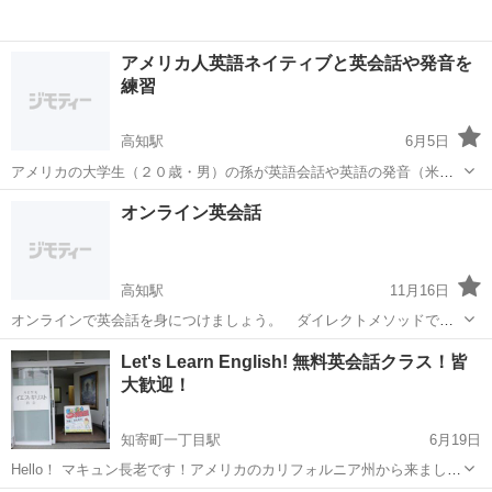
アメリカ人英語ネイティブと英会話や発音を
練習
高知駅
6月5日
アメリカの大学生（２０歳・男）の孫が英語会話や英語の発音（米
語）を教えますので、その代わりに日本語会話や発音を教えてくださ
高知
高知市
高知駅
英会話
ネイティブ
オンライン英会話
い。 * 場所はイオンモールや高知市内のカフェなどで * カフェ代など
は割り勘でお願いします ...
高知駅
11月16日
オンラインで英会話を身につけましょう。 ダイレクトメソッドで
す。英語で考えて英語しか使わないで英語脳を作ろう！ 教材は無料
高知
高知市
高知駅
英会話
オンライン
Let's Learn English! 無料英会話クラス！皆
提供します。一時間１５００円 お支払いは事後ＰＡＹＰＡＬで。 最
大歓迎！
初の1時間はトライアルです。続けない場...
知寄町一丁目駅
6月19日
Hello！ マキュン長老です！アメリカのカリフォルニア州から来まし
た！教会のボランティアとして、無料英会話を教えます！ 一時間に、