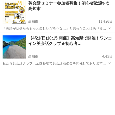
高知
高知市
英語
文化
英会話セミナー参加者募集！初心者歓迎✨@
だけでは実際に話せるようになる気がしない…。 そんな方にピッタリ
高知市
な体験型英会話セミナーを開...
高知市
11月26日
「英語が話せたらもっと楽しいだろうな…」と思ったことはありませ
んか？ でも英会話教室に通う時間や費用はかけたくないし、アプリだ
高知
高知市
英語
文化
【4/21(日)10:15 開催】高知県で開催！ワンコ
けでは実際に話せるようになる気がしない…。 そんな方にピッタリな
イン英会話クラブ★初心者…
体験型英会話セミナーを開催...
高知市
4月2日
私たち英会話クラブは全国各地で英会話勉強会を開催しております。
また参加者さんは英会話を上達させたいという目標を持っている方ま
高知
高知市
英会話
クラブ
た旅行が好きな方、 様々な方がいらっしゃいます。 レベルは初心者か
ら上級者まで様々です。...