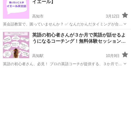
イエール】
高知市
3月12日
英会話教室で、困っていませんか？ ✅ なんだかんだタイミングが合わ
ない ✅ テキストや会話に興味が持てない ✅ 自分のスキルが上がった
高知
高知市
英会話
オンライン
英語の初心者さんが３か月で英語が話せるよ
のかがわからない ✅ いつも初めましてからスタートするから、つまら
うになるコーチング！無料体験セッション…
ない ...
高知駅
10月9日
英語の初心者さん、必見！ プロの英語コーチが提供する、３か月で必
要な英語力が身に付くコーチングの一部を大公開！ あなたの英語のお
高知
高知市
高知駅
英語
コーチング
悩みをご相談いただけます！ 【こんな方におすすめ！】 ★海外旅行に
行きたい ★...