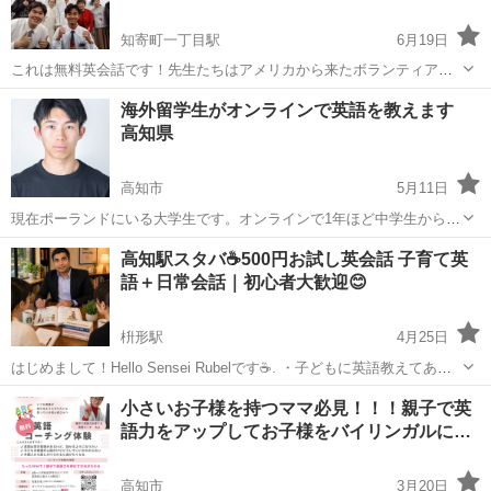
知寄町一丁目駅
6月19日
これは無料英会話です！先生たちはアメリカから来たボランティアと
して働いているんです！Please come to english class! we are so
高知
高知市
知寄町一丁目駅
英語
無料
海外留学生がオンラインで英語を教えます
excited to meet you! 毎土曜日6時からあ...
高知県
高知市
5月11日
現在ポーランドにいる大学生です。オンラインで1年ほど中学生から大
人の方まで英語を教えています。IELTS 6.0 と高いわけではないです
高知
高知市
英語/基礎英語
オンライン
高知駅スタバ☕500円お試し英会話 子育て英
が英語の基礎は教えることができます。 学校の定期テスト対策 英話を
語＋日常会話｜初心者大歓迎😊
話せるようにな...
枡形駅
4月25日
はじめまして！Hello Sensei Rubelです☕. ・子どもに英語教えてあげ
たいけど自信ない. ・英会話教室は高いし、時間がない . ・外国人に話
高知
高知市
枡形駅
英会話
海外旅行
小さいお子様を持つママ必見！！！親子で英
しかけられたら固まっちゃう →私が解決します！! 🇧🇩バングラ...
語力をアップしてお子様をバイリンガルに…
高知市
3月20日