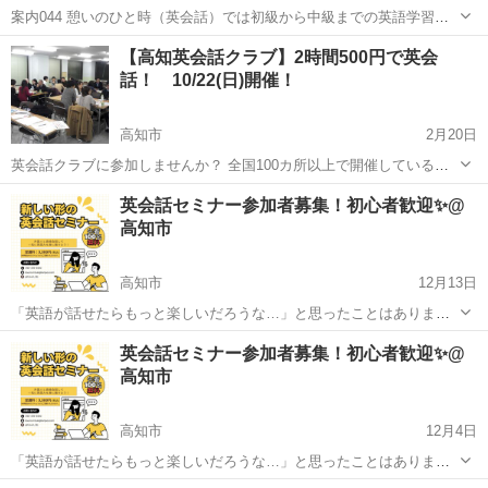
案内044 憩いのひと時（英会話）では初級から中級までの英語学習を
サポートします。 ======================== Web site
高知
高知市
英会話
オンライン
【高知英会話クラブ】2時間500円で英会
https://en1.blog.jp/ ========...
話！ 10/22(日)開催！
高知市
2月20日
英会話クラブに参加しませんか？ 全国100カ所以上で開催している英
会話クラブが高知でもスタートします！ 場所：こうち男女共同参画セ
高知
高知市
英語
クラブ
英会話セミナー参加者募集！初心者歓迎✨@
ンター 時間：10:00-11:50 値段：500円のみ 皆様のご予約お待ち...
高知市
高知市
12月13日
「英語が話せたらもっと楽しいだろうな…」と思ったことはありませ
んか？ でも英会話教室に通う時間や費用はかけたくないし、アプリだ
高知
高知市
英語
文化
英会話セミナー参加者募集！初心者歓迎✨@
けでは実際に話せるようになる気がしない…。 そんな方にピッタリな
高知市
体験型英会話セミナーを開催...
高知市
12月4日
「英語が話せたらもっと楽しいだろうな…」と思ったことはありませ
んか？ でも英会話教室に通う時間や費用はかけたくないし、アプリ