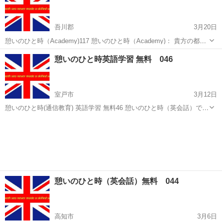
吾川郡
3月20日
憩いのひと時（Academy)117 憩いのひと時（Academy)： 貴方の都合
のつく時間に何時間でもマイペースで学べます。 全て無料で、どの教
高知
吾川郡
英語
無料
憩いのひと時英語学習 無料 046
科書を選んでも良いです。 参加方法： 学習したい教科書を選んで、...
室戸市
3月12日
憩いのひと時(通信教育) 英語学習 無料46 憩いのひと時（英会話）では
初級から中級までの英語学習をサポートします。
高知
室戸市
英語
無料
====================== Web site https://en1....
憩いのひと時（英会話）無料 044
高知市
3月6日