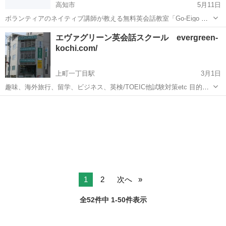
高知市
5月11日
ボランティアのネイティブ講師が教える無料英会話教室「Go-Eigo ミ
ッションスクール」の高知クラスです Go-Eigo ミッションスクールは
高知
高知市
英会話
エヴァグリーン英会話スクール evergreen-
60年以上の歴史を持つ無料英会話教室です。主にアメリカから来たボ
kochi.com/
ランティア宣...
上町一丁目駅
3月1日
趣味、海外旅行、留学、ビジネス、英検/TOEIC他試験対策etc 目的、
レベル、世代、ご予算によってコースが選べます。 月謝制￥4,200～
高知
高知市
上町一丁目駅
英会話
ニュージーランド
・ 自由予約制1回￥945～ 外国人講師13名（アメリカ、イギリス...
1
2
次へ
全52件中 1-50件表示