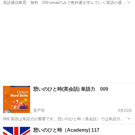
英語通信教育 無料 039 emailのみで教科書を学んでいく英語の通信
教育も行っています。 教科書は基礎のbasic grammar in useから中級
高知
宿毛市
英語
無料
Grammar in Use Intermediateまで ...
憩いのひと時(英会話) 単語力 009
室戸市
3月21日
009 英語は単語力が重要です。憩いのひと時（英会話）では単語力を
強化するためOxford Word Skills を Intermediate,Intemediate-
高知
室戸市
英語
憩いのひと時（Academy) 117
Advanced,Advanceと3冊のtextbo...