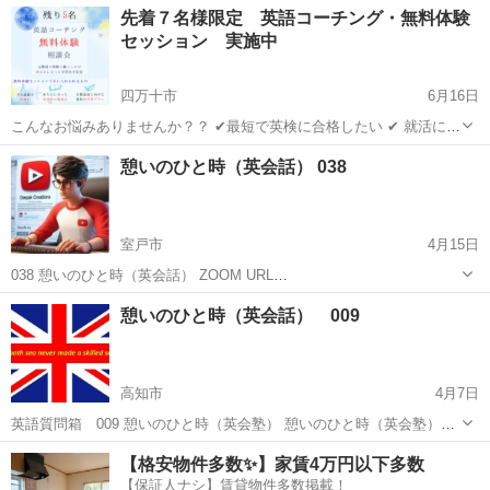
高知
高知市
知寄町一丁目駅
英会話
Let
先着７名様限定 英語コーチング・無料体験
ネイティブから英語の単語を学んだり、会話練習したり、楽しいゲー
セッション 実施中
ムをやったりします！皆さん大...
四万十市
6月16日
こんなお悩みありませんか？？ ✔最短で英検に合格したい ✔ 就活に向
けてTOEICの点数を上げたい ✔ 長年勉強しているのに成果が出ない ✔
高知
四万十市
英語
1級
憩いのひと時（英会話） 038
英語に苦手意識を持つお子様の英語学習をサポートしたい ✔ もう一度
英...
室戸市
4月15日
038 憩いのひと時（英会話） ZOOM URL
https://us05web.zoom.us/j/81138885893?
高知
室戸市
リーディング
憩いのひと時（英会話） 009
pwd=TlZiSWNKTXR2MXFxYmRVMmprajJTZz09...
高知市
4月7日
英語質問箱 009 憩いのひと時（英会塾） 憩いのひと時（英会塾）で
は英語力を高めるため様々な講座を用意しています。 また英語本の多
高知
高知市
英会話
Exchange
【格安物件多数✨】家賃4万円以下多数
読を推奨し、単語力、英文解釈力の向上を目指しています。 ZOOMに
【保証人ナシ】賃貸物件多数掲載！
よ...