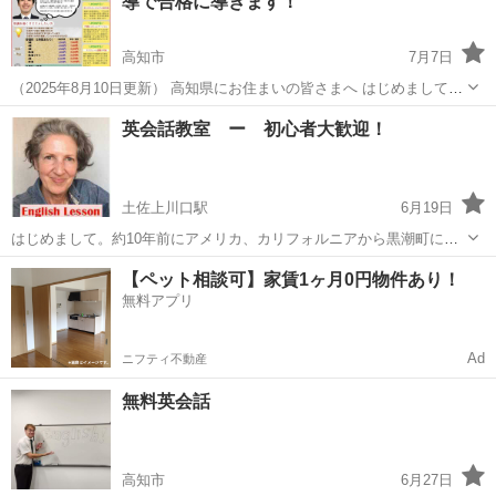
導で合格に導きます！
標を持っている方また旅...
高知市
7月7日
（2025年8月10日更新） 高知県にお住まいの皆さまへ はじめまして、
英検合格ゼミナールの鈴木と申します。 これまで多くの生徒さんを英
高知
高知市
英検
オンライン
英会話教室 ー 初心者大歓迎！
検合格に導いてきた、英検対策に特化したプロ家庭教師です。 ✅5級〜
準1級まで対応...
土佐上川口駅
6月19日
はじめまして。約10年前にアメリカ、カリフォルニアから黒潮町に移
住してきました。黒潮町上川口で英会話教室をしています。初心者の
高知
幡多郡
土佐上川口駅
英会話
初心者
【ペット相談可】家賃1ヶ月0円物件あり！
方、大歓迎です。お会い出来るのを楽しみにしております。お気軽に
無料アプリ
お問合せください。 グループレ...
Ad
ニフティ不動産
無料英会話
高知市
6月27日