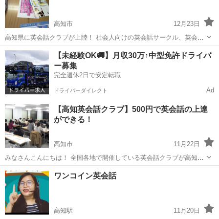
す力」を鍛えるのにぴ...
高知市
12月23日
高知県に英会話クラブが上陸！ 社会人向けの英会話サークル、英会話
クラブが高知県でも開催されることになりました！ 初心者から上級者
高知
高知市
英語
クラブ
【未経験OK🚚】月収30万↑中型免許ドライバ
までどんなレベルの方も大歓迎です。 場所：こうち男女共同参画セン
ー募集
ター 時間：10:0...
完全週休2日で安定転職
Ad
ドライバーダイレクト
【高知英会話クラブ】500円で英会話の上達
ができる！
高知市
11月22日
みなさんこんにちは！ 全国各地で開催している英会話クラブが高知で
も参加できるようになります！ グループトークやアクティビティを通
高知
高知市
英語
クラブ
ワンコイン英会話
して話す力を向上させます。 レベル分けされるので初心者の方も安心
してご参加いただけます...
高知駅
11月20日