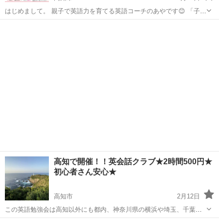
はじめまして。 親子で英語力を育てる英語コーチのあやです😊 「子ど
もに英語を話せるようになってほしい」 そう思ったことはありません
高知
高知市
その他
ママ
か？ でも実際は… ・インターナショナルスクールは高額でハードルが
高い ...
高知で開催！！英会話クラブ★2時間500円★
初心者さん安心★
高知市
2月12日
この英語勉強会は高知以外にも都内、神奈川県の横浜や埼玉、千葉の