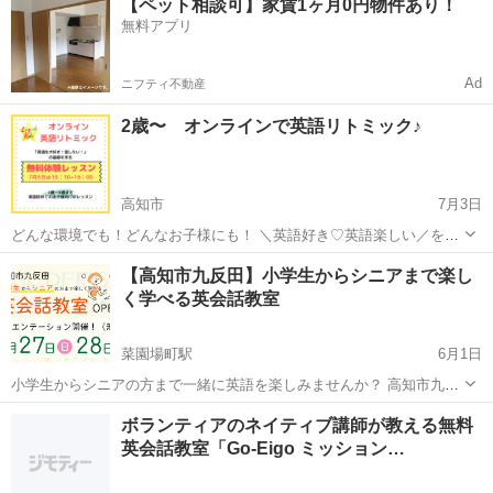
【ペット相談可】家賃1ヶ月0円物件あり！
してみよう。 ★指導歴20年のバイリンガル日本人講師なので安心★ お
無料アプリ
気軽にメールでお問合...
Ad
ニフティ不動産
2歳〜 オンラインで英語リトミック♪
高知市
7月3日
どんな環境でも！どんなお子様にも！ ＼英語好き♡英語楽しい／を感
じてほしい だから ▫︎オンラインだけど動いて楽しい ▫︎2歳〜8歳まで ▫︎1
高知
高知市
英語
オンライン
【高知市九反田】小学生からシニアまで楽し
家族1回850円で兄弟姉妹みんなで受講可能 ▫︎オンラインだから...
く学べる英会話教室
菜園場町駅
6月1日
小学生からシニアの方まで一緒に英語を楽しみませんか？ 高知市九反
田で東京出身、アメリカ生活45年の川俣一雄が日常生活で使える英会
高知
高知市
菜園場町駅
英会話
シニア
ボランティアのネイティブ講師が教える無料
話教室を開校します。 少人数で行いますので一人ひとりたくさんのお
英会話教室「Go-Eigo ミッション…
話ができ、会話をして...