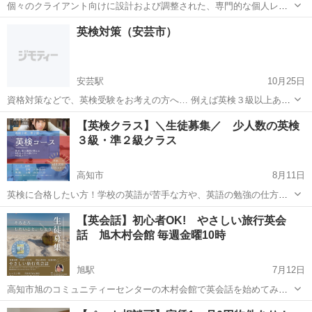
個々のクライアント向けに設計および調整された、専門的な個人レッ
スン。 本当に違いを生むビジネス英語と文化的洞察。 単に口で言うだ
高知
香南市
夜須駅
ビジネス英語
オンライン
英検対策（安芸市）
けでなく、人生で望むものを実際に得る能力を与えることに焦点を当
てています。 24 時間 3...
安芸駅
10月25日
資格対策などで、英検受験をお考えの方へ… 例えば英検３級以上ある
と高校受験の際、内申に有利です。 ２級以上あれば、（少しは）就職
高知
安芸市
安芸駅
英検
公民館
【英検クラス】＼生徒募集／ 少人数の英検
に有利となります。 長らく英検、TOEICなど、語学指導経験の長い私
３級・準２級クラス
テンポが、懇切丁寧に合格...
高知市
8月11日
英検に合格したい方！学校の英語が苦手な方や、英語の勉強の仕方が
わからない方にも最適。 ・英検で英語を【読む・聞く・書く・話す】
高知
高知市
英検
クラス
【英会話】初心者OK! やさしい旅行英会
の4技能をバランスよく伸ばすことができます ・英検指導経験の長い
話 旭木村会館 毎週金曜10時
講師がわかりやすく教え...
旭駅
7月12日
高知市旭のコミュニティーセンターの木村会館で英会話を始めてみま
せんか。 英語や発音に自信がなくても大丈夫。楽しみながら英語を話
高知
高知市
旭駅
英会話
バイリンガル