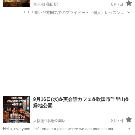
東京都 蒲田駅
8月7日
＊＊＊寛いだ雰囲気でのプライベート（個人）レッスンの
ご案内です＊＊＊ ＊ 会社員、学生、主
東京
大田区
蒲田駅
英会話
婦、中高年のかた、やり直し、どなたも大歓迎！！！ ＊ １時間
2,500円。入会...
9月16日(水)☕️英会話カフェ☕️吹田市千里山☕️
緑地公園
大阪府 緑地公園駅
8月7日
Hello, everyone. Let's create a place where we can practice our
English conversation skills. All English sk...