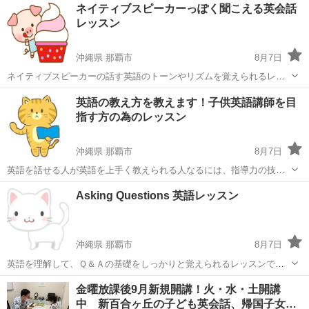
沖縄
那覇市
英会話
レッスン
ネイティブスピーカーっぽく聞こえる英会話
葉を聞き取る音声知覚の段階と内容を理解する意味理解の段階があり
レッスン
ます。 シャドーイングは主に音声...
沖縄県 那覇市
8月7日
ネイティブスピーカーの話す英語のトーンやリズムを覚えられるレッ
スンです。 ネイティブな方にも伝わり易い英語を話せるようにするの
沖縄
那覇市
英会話
ネイティブスピーカー
英語の教え方を教えます！子供英語講師を目
が目標です。 レッスンでは単語や文章の音をつなげていくコツを伝授
指す方の為のレッスン
します。 そしてたくさん大き...
沖縄県 那覇市
8月7日
英語を話せる人が英語を上手く教えられる人なるには、指導力の技術
が必要です。 子供達に英語を分かり易く教える為の授業の進め方を伝
沖縄
那覇市
その他
レッスン
Asking Questions 英語レッスン
授します。 子供英語の教え方に自信がないとか、手応えを感じられな
いとか、興味を持たせるアイデア...
沖縄県 那覇市
8月7日
英語を理解して、Ｑ＆Ａの基礎をしっかりと覚えられるレッスンで
す。 英語では質問に対する答えが大事です。 そして自分で答えを考え
沖縄
那覇市
英会話
レッスン
金曜放課後9月新規開講！火・水・土開講
て、会話を想像できる力を付けていきます。 更にリスニングで英単語
中 新百合ヶ丘の子ども英会話、帰国子女
や文法への理解など学習成果を...