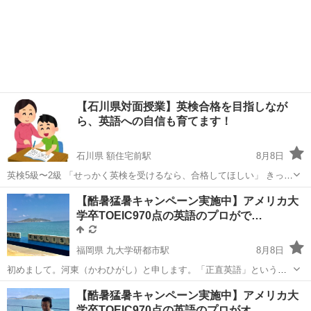
【石川県対面授業】英検合格を目指しなが
ら、英語への自信も育てます！
石川県 額住宅前駅
8月8日
英検5級〜2級 「せっかく英検を受けるなら、合格してほしい」 きっ
と、多くの保護者の方がそう思われるのではないでしょうか。 私も、
石川
野々市市
額住宅前駅
英検
ライティング
【酷暑猛暑キャンペーン実施中】アメリカ大
英検対策では、「合格すること」を大切な目標の一つと考えていま
学卒TOEIC970点の英語のプロがで…
す。 ただ、合格だけを目指して、...
福岡県 九大学研都市駅
8月8日
初めまして。河東（かわひがし）と申します。「正直英語」というオ
ンライン英語塾（対面も可）を運営しています。英語を教えることに
福岡
福岡市
九大学研都市駅
TOEIC(R)テスト
【酷暑猛暑キャンペーン実施中】アメリカ大
特化したプロフェッショナルです。中学英語からTOEICや英検はもち
学卒TOEIC970点の英語のプロがオ…
オンライン