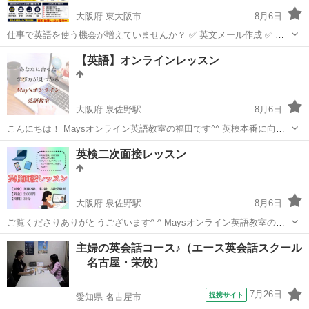
大阪府 東大阪市
8月6日
仕事で英語を使う機会が増えていませんか？ ✅ 英文メール作成 ✅ オ
ンライン会議・プレゼンテーション ✅ 電話対応・接客英語 ✅ 面接・
大阪
東大阪市
ビジネス英語
社会人
【英語】オンラインレッスン
転職対策 ✅ TOEIC・ビジネス英語対策 一人ひとりのお仕事や...
大阪府 泉佐野駅
8月6日
こんにちは！ Maysオンライン英語教室の福田です^^ 英検本番に向け
て頑張ってる方、 受験生の皆様、 ＼大歓迎です！／ 無料体験レッス
大阪
泉佐野市
泉佐野駅
英語/基礎英語
シニア
英検二次面接レッスン
ン実施中！ ※塾代助成対象教室ですので、...
大阪府 泉佐野駅
8月6日
ご覧くださりありがとうございます^ ^ Maysオンライン英語教室の福
田です。 英検二次面接に向けて 2〜3級の方の面接練習を行っておりま
大阪
泉佐野市
泉佐野駅
英検
オンライン
主婦の英会話コース♪（エース英会話スクール
す！ （※お近くにお住まいの方は対面でのレッスンも可能ですので...
名古屋・栄校）
7月26日
提携サイト
愛知県 名古屋市