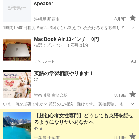
speaker
会話レッスン ②企業向けオン...
沖縄県 那覇市
8月8日
1時間1,500円程度で週2～3回くらい教えていただける方を募集してい
ます！ カフェ代は別途こちらで負担します。 平日は夕～夜間、土日等
沖縄
那覇市
英会話
MacBook Air 13インチ 0円
は午前中も可。 We seek a teacher who speak...
抽選でプレゼント！応募は1分
Ad
くらしノート
英語の学習相談やります！
神奈川県 宮崎台駅
8月8日
いま、何が必要ですか？ 英語のご相談、受けます。 英検受験、 もう
一度英語やりたい、 〇〇までにこの状態に… まずは相談してみません
神奈川
川崎市
宮崎台駅
英語
状態
【超初心者女性専門】どうしても英語を話せ
か？ オンラインで行いますので、どちらにお住まいでも構いません
るようになりたいあなたへ
(^^)
千葉県 千葉市
8月8日