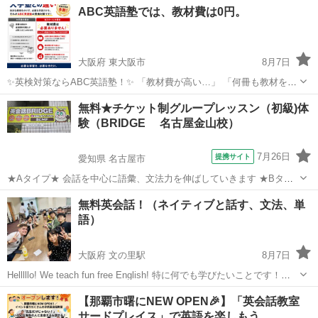
大阪
吹田市
緑地公園駅
英会話
ABC英語塾では、教材費は0円。
大阪府 東大阪市
8月7日
✨英検対策ならABC英語塾！✨ 「教材費が高い…」 「何冊も教材を買
わないといけない…」 そんな心配はありません！ 📚 教材費0円！ レ
大阪
東大阪市
英検
1級
無料★チケット制グループレッスン（初級)体
ッスン料金だけで受講OK！ 一人ひとりのレベルや目標に合わせて、
験（BRIDGE 名古屋金山校）
講師が最適な...
7月26日
提携サイト
愛知県 名古屋市
★Aタイプ★ 会話を中心に語彙、文法力を伸ばしていきます ★Bタイ
プ★ 1つのトピックを題材に自分の意見を言えるようになったり、表
愛知
名古屋市
英会話
無料英会話！（ネイティブと話す、文法、単
現力をより高めていきます
語）
大阪府 文の里駅
8月7日
Helllllo! We teach fun free English! 特に何でも学びたいことです！
例・（会話、文法、単語、色んな話題、旅行） ゲームでもによって学
大阪
大阪市
文の里駅
英会話
ネイティブ
【那覇市曙にNEW OPEN🎉】「英会話教室
べます！ 友達として一緒に学びませんか？ 興味がある場...
サードプレイス」で英語を楽しもう…