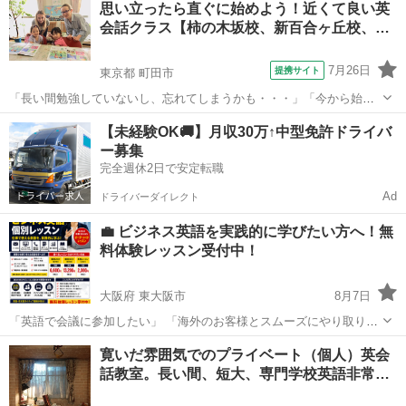
思い立ったら直ぐに始めよう！近くて良い英
い…」 「英検対策を何から始めればいいかわからない…」 「リーディ
会話クラス【柿の木坂校、新百合ヶ丘校、…
ング・ライティング・...
7月26日
提携サイト
東京都 町田市
「長い間勉強していないし、忘れてしまうかも・・・」「今から始め
ても身につくか分からない・・・」 そうお考えの大人の方も多いと思
東京
町田市
英会話
【未経験OK🚚】月収30万↑中型免許ドライバ
います。事実、日本にいると英語を使う機会はそう沢山はありませ
ー募集
ん。 しかし、当校はそういった大人の方...
完全週休2日で安定転職
Ad
ドライバーダイレクト
💼 ビジネス英語を実践的に学びたい方へ！無
料体験レッスン受付中！
大阪府 東大阪市
8月7日
「英語で会議に参加したい」 「海外のお客様とスムーズにやり取りし
たい」 「英文メールやチャットを自然に書けるようになりたい」 「転
大阪
東大阪市
ビジネス英語
1級
寛いだ雰囲気でのプライベート（個人）英会
職・昇進のために英語力を身につけたい」 そんな社会人・大学生の方
話教室。長い間、短大、専門学校英語非常…
を対象に、完全個別のビ...