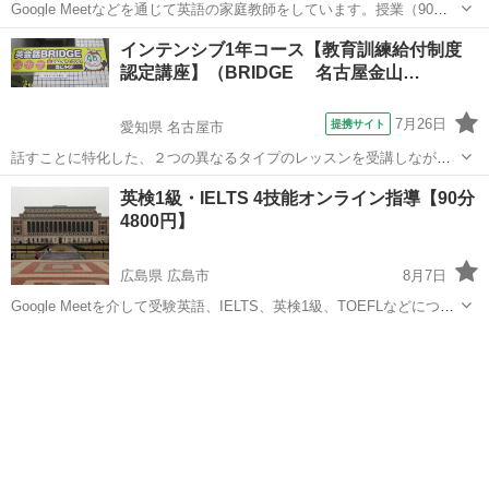
Google Meetなどを通じて英語の家庭教師をしています。授業（90
分）では読解・リスニングを扱い、英作文についても添削いたしま
兵庫
神戸市
英検
世界史
インテンシブ1年コース【教育訓練給付制度
す。 【対象】英検１〜準１級、IELTS、TOEFL 、大学・高校受験対
認定講座】（BRIDGE 名古屋金山…
策、その他 ...
7月26日
提携サイト
愛知県 名古屋市
話すことに特化した、２つの異なるタイプのレッスンを受講しなが
ら、英語力をぐんと伸ばします。週2回のペースで1年間みっちり学び
愛知
名古屋市
英会話
英検1級・IELTS 4技能オンライン指導【90分
ましょう！レベルごとのクラスを用意しているので、ご自身にピッタ
4800円】
リ合ったコースをお選びいただけます。
広島県 広島市
8月7日
Google Meetを介して受験英語、IELTS、英検1級、TOEFLなどについ
て、90分4,800円で指導いたします。個人レッスンと、集団レッスンを
広島
広島市
英語/基礎英語
実施しています。それぞれ主に週1回の受講頻度となります。 【レッ
ス...