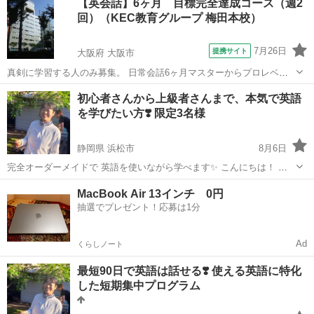
【英会話】6ヶ月 目標完全達成コース（週2
達しない ✅言いたいことがパッと英語で出てこない ✅ど...
回）（KEC教育グループ 梅田本校）
7月26日
提携サイト
大阪府 大阪市
真剣に学習する人のみ募集。 日常会話6ヶ月マスターからプロレベル
まで。 欠席時の補習、振替制度も利用可。 一般的に、英会話学習は、
大阪
大阪市
英会話
初心者さんから上級者さんまで、本気で英語
ファッションとして捉えられたり、楽しく、気軽な習い事として考え
を学びたい方❣️ 限定3名様
られがちですが、実際は、英語・...
静岡県 浜松市
8月6日
完全オーダーメイドで 英語を使いながら学べます✨ こんにちは！ 英
会話コーチの Momokoです👋🏼 ✅英会話を習っているのになかなか上
静岡
浜松市
英語
コーチング
MacBook Air 13インチ 0円
達しない ✅言いたいことがパッと英語で出てこない ✅どうや...
抽選でプレゼント！応募は1分
Ad
くらしノート
最短90日で英語は話せる❣️ 使える英語に特化
した短期集中プログラム