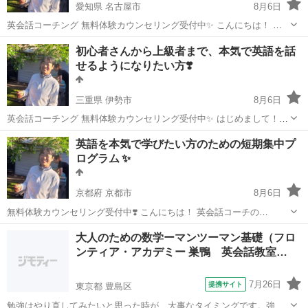
愛知県 名古屋市
8月6日
英会話コーチング 無料体験カウンセリング受付中✨ こんにちは！ 英
会話コーチの Momokoです👋🏼 ✅英会話を習っているのになかなか上
愛知
名古屋市
英語
レッスン
初心者さんから上級者まで、本気で英語を話
達しない ✅言いたいことがパッと英語で出てこない ✅どう...
せるようになりたい方❣️
三重県 伊勢市
8月6日
英会話コーチング 無料体験カウンセリング受付中✨ はじめまして！
英会話コーチの Momokoです👋🏼 ✅英会話を習っているのになかなか
三重
伊勢市
英会話
レッスン
英語を本気で学びたい方のための短期集中プ
上達しない ✅言いたいことがパッと出てこない ✅何から始め...
ログラム ✨
京都府 京都市
8月6日
無料体験カウンセリング受付中❣️ こんにちは！ 英会話コーチの
Momokoです👋🏼 ✅英会話を習っているのになかなか上達しない ✅言
京都
京都市
英語
コーチング
大人のための数学ーマンツーマン基礎（フロ
いたいことがパッと英語で出てこない ✅どうやったら話せるよう...
ンティア・アカデミー 巣鴨 英会話教室…
7月26日
提携サイト
東京都 豊島区
勉強はやり直してみたいと思った時が、大事なタイミングです。強制