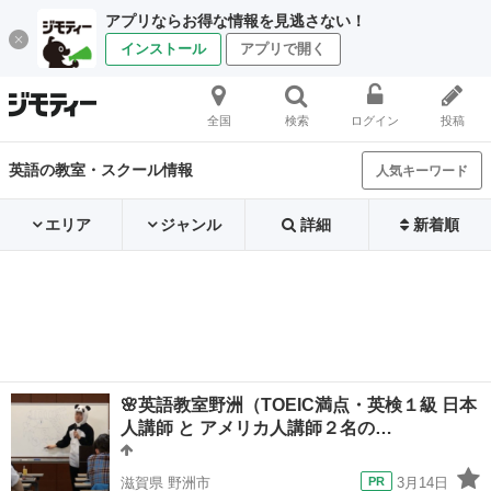
アプリならお得な情報を見逃さない！
インストール
アプリで開く
全国
検索
ログイン
投稿
英語の教室・スクール情報
人気キーワード
エリア
ジャンル
詳細
新着順
🌸英語教室野洲（TOEIC満点・英検１級 日本
人講師 と アメリカ人講師２名の…
滋賀県 野洲市
3月14日