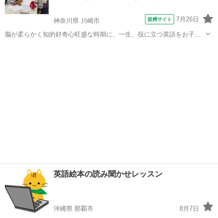
英…
7月26日
提携サイト
神奈川県 川崎市
脳が柔らかく知的好奇心旺盛な時期に、一生、役に立つ英語をお子様
に身につけましょう。 日本人である私たちが日本語を自然に身につけ
神奈川
川崎市
その他
てきたように、当学院ではぬり絵や歌、ゲームなどを通して発音やイ
ントネーションを楽しく体感しながら学...
英語絵本の読み聞かせレッスン
沖縄県 那覇市
8月7日