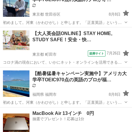
ろんTOEFLやIELTSのような...
東京都 世田谷区
8月8日
初めまして。河東（かわひがし）と申します。「正直英語」という英
語塾を運営しています。英語を教えることに特化したプロフェッショ
東京
世田谷区
英語
TOEIC
【大人英会話ONLINE】STAY HOME,
ナルです。中学英語からTOEICや英検はもちろんTOEFLやIELTSのよ
STUDY SAFE！安全・快…
うな難関テストにも対応して...
7月26日
提携サイト
東京都 町田市
コロナ渦の現在において、いかにネット・オンラインを活用できるか
は人生のその後を決めるといっても過言ではありません。 そんな中、
東京
町田市
英会話
【酷暑猛暑キャンペーン実施中】アメリカ大
皆さんの安心安全な、輝かしい未来に『語学学習の場の提供』という
学卒TOEIC970点の英語のプロが福…
かたちで貢献できるのがインターエドの...
福岡県 福岡市
8月8日
初めまして。河東（かわひがし）と申します。「正直英語」という英
語塾を運営しています。英語を教えることに特化したプロフェッショ
福岡
福岡市
TOEIC(R)テスト
MacBook Air 13インチ 0円
ナルです。中学英語からTOEICや英検はもちろんTOEFLやIELTSのよ
抽選でプレゼント！応募は1分
うな難関テストにも対応して...