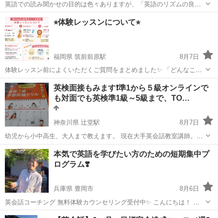
英語での読み聞かせの目的は色々ありますが、「英語のリズムの良
さ」を絵本を見ながら味わうことはとても楽しく、英語を聞き取れる
沖縄
那覇市
その他
読み聞かせ
⭐︎体験レッスンについて⭐︎
練習としてとても効果的です。 ストーリーの中で教えたいポイントや
強調したい語彙や表現をおさえます。 ...
福岡県 筑前前原駅
8月7日
体験レッスン前によくいただくご質問をまとめました✨ 「どんなこと
をするの？」 「持ち物は？」 「勧誘はある？」 そんな疑問にお答え
福岡
糸島市
筑前前原駅
英会話
レッスン
英検面接もみます❗準1から５級オンラインで
しています😊 リラックスして教室の雰囲気を見て、感じていただけた
も対面でも英検準1級～5級まで、TO…
ら嬉しいです...
神奈川県 辻堂駅
8月7日
幼児から小中高生、大人まで教えます。 現在大手英会話教室講師。講
師歴１５年。 アメリカ滞在５年、他シンガポールなど５年。計１１
神奈川
藤沢市
辻堂駅
英検
1級
本気で英語を学びたい方のための短期集中プ
年。 アメリカで３人の子供を現地の学校にそれぞれ通わせた経験から
ログラム❣️
英語の習得を見てきま...
兵庫県 豊岡市
8月6日
英会話コーチング 無料体験カウンセリング受付中✨ こんにちは！ 英
会話コーチの Momokoです👋🏼 ✅英会話を習っているのになかなか上
兵庫
豊岡市
英語
コーチング