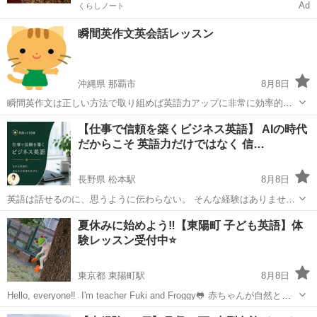
Ad
くらしノート
瞬間英作文英会話レッスン
沖縄県 那覇市
8月8日
瞬間英作文は正しい方法で取り組めば英語力アップに非常に効率的で
す。 文法や語彙の定着、英語を素早くアウトプットする力が高まり、
沖縄
那覇市
英会話
レッスン
【仕事で信頼を築くビジネス英語】 AIの時代
英語での思考回路（英語脳）を養うのに適しています。 レッスンでは
だからこそ 英語力だけではなく 信…
発音や英文法の説明をして、英文...
長野県 松本駅
8月8日
英語は話せるのに、思うように伝わらない。 そんな経験はありません
か？ 会議で意見を言いたいのに言葉が出ない。 英文メールは書けるけ
長野
松本市
松本駅
ビジネス英語
40代
夏休みに始めよう‼️【東陽町 子ども英語】体
れど、自信が持てない。 外国人との打ち合わせで緊張してしまう。 ...
験レッスン受付中⭐️
東京都 東陽町駅
8月8日
Hello, everyone‼️ I'm teacher Fuki and Froggy🐸 赤ちゃんが自然と言
葉を覚えるように、英語も楽しい環境があれば、自然と口にすること
東京
江東区
東陽町駅
英会話
夏休み