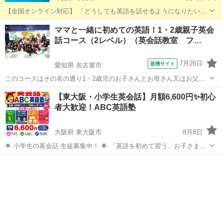
【全国オンライン対応】 「どうしても英語を話せるようになりたい」
でも、 何から始めたらいいのか分からない。 単語も文法も自信がな
千葉
千葉市
英会話
50代
ママと一緒に初めての英語！1・2歳親子英会
い。 いざ話そうとすると、頭が真っ白になる。 オンライ...
話コース（2レベル）（英会話教室 フ…
7月26日
提携サイト
愛知県 名古屋市
このコースはその名の通り1・2歳児のお子さんとお母さん又はお父さ
んの為のコースです。 特徴としては、親子で一緒に楽しく英語に親し
愛知
名古屋市
その他
【東大阪・小学生英会話】月額6,600円✨初心
むのが一番の目的で、親子で一緒に工作をしたり、一緒に音楽に合わ
者大歓迎！ABC英語塾
せて体を動かしたりなどなど色々な...
大阪府 東大阪市
8月8日
🌟 小学生の英会話 生徒募集中！ 🌟 「英語を初めて習う」お子さまも
大歓迎！ ABC英語塾では、楽しく話しながら英語を身につけるレッス
大阪
東大阪市
英検
小学生
ンを行っています。 ✅ 英語初心者OK ✅ 英語・日本語ネイティブレベ
ル講師がサポ...