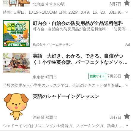
北海道 すすきの駅
8月7日
時間: 日曜日、10:15〜10.50AM 日付: 2026年8月9、16、23、30日 9月
6、13、20、27日 10月4、11、18、25日 Hello! 日曜の朝、カジュアル
北海道
札幌市
すすきの駅
英会話
教会
町内会・自治会の防災用品が全品送料無料
な英語おしゃべりから1日を始...
町内会・自治会の防災用品が全品送料無料！「防災備蓄
用品ドットコム」
Ad
株式会社ドリームデッサン
英語 大好き、わかる、できる、自信がつ
く！小学生英会話、パーフェクトなメソッ
ド…
7月26日
提携サイト
東京都 町田市
当校の幼児から小学生のレッスンでは、会話のテキストと発音を練習
するテキストを併用しています。会話テキストでは身近な日常の行動
東京
町田市
英会話
英語のシャドーイングレッスン
や学校生活、友達同士の会話に役立つ受け答えの仕方など、実際によ
くある場面を取り上げ、すぐに役立つ会話...
沖縄県 那覇市
8月7日
シャドーイングはリスニング力や発音力、スピーキング力、語彙力、
文法力、リーディング力の向上に効果があります。 リスニングには言