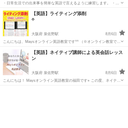
・日常生活での出来事を簡単な英語で言えるように練習します。 ・海
外旅行をより楽しくするための簡単で使えるフレーズを学びます。 ・
愛知
名古屋市
英会話
【英語】ライティング添削
突然英語で話しかけられても困らない、とっさの英会話力を身につけ
ます。 ・英語のウェブサイトや映画...
大阪府 泉佐野駅
8月6日
こんにちは、Maysオンライン英語教室です^^ （※オンライン教室です
が、お近くにお住まいの方は対面のレッスンも可能ですので、一度お
大阪
泉佐野市
泉佐野駅
英語
YouTube
【英語】ネイティブ講師による英会話レッス
問い合わせください。） 英検3級からリーディング・リスニングに加
ン
えて ライテ...
大阪府 泉佐野駅
8月6日
こんにちは！ Maysオンライン英語教室の福田です⭐︎ この度、ネイティ
ブスピーカーによる 英会話クラスを新たに開設いたしました ／ レッ
大阪
泉佐野市
泉佐野駅
英語
先生
スンは全て英語のみ！ 担任制なので毎回同じ先生で安心！ ...