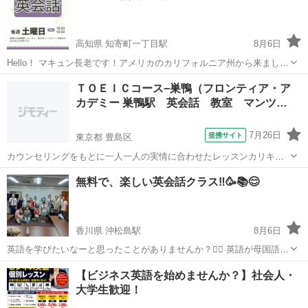
式」を使い、英語の語順を目...
高知県 知寄町一丁目駅
8月6日
Hello！ マキュン長老です！アメリカのカリフォルニア州から来まし
た！教会のボランティアとして、無料英会話を教えます！ 一時間に、
高知
高知市
知寄町一丁目駅
英会話
無料
ＴＯＥＩＣコース−巣鴨（フロンティア・ア
ネイティブから英語の単語を学んだり、会話練習したり、楽しいゲー
カデミー 巣鴨駅 英会話 教室 マンツ…
ムをやったりします！皆さん大...
7月26日
提携サイト
東京都 豊島区
カウンセリングをもとに一人一人の実情に合わせたレッスンカリキュ
ラムを組んでいます。 グループレッスン（最大４名）では初心者向け
東京
豊島区
TOEIC(R)テスト
無料で、楽しい英会話クラス‼️🥳📚😊
の入門コースから、ＴＯＥＩＣ８５０〜９００点の方を対象にした上
級２コースまで、９段階に分けたクラ...
香川県 沖松島駅
8月6日
英語を学びたいなーと思ったことがありませんか？🙋‍♂️ 英語が母国語の
ボランティア先生が4人いて、文法とか、単語とか、他の国の文化とか
香川
高松市
沖松島駅
英会話
クラス
【ビジネス英語を始めませんか？】社会人・
を楽しくて学べます！😁 あと、覚えるためにゲームをして、会話を練
大学生歓迎！
習する機会がいっぱいあ...