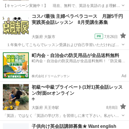
【キャンペーン実施中！】 現在、無料で、英語を英語のまま理解で
きるようになる「英語の本当の勉強方法」を教えています。 英語教
滋賀
野洲市
英会話
英語教室
コスパ最強 主婦ペラペラコース 月謝5千円
室野洲『ボランティア・プロジェクト』の一環で、完全無料で、９
実践英会話レッスン 8月受講生募集
７％以上の日本人は知らな...
大阪府 大阪市
7月26日
１年集中してこちらでレッスン受講および自己学習いただければ、
１年で英会話マスターが夢じゃなくなります。 もちろん、信じるか
大阪
大阪市
英会話
英会話レッスン
町内会・自治会の防災用品が全品送料無料
信じないかは、あなた次第です。 今回、8月受講生を募集します。
町内会・自治会の防災用品が全品送料無料！「防災備蓄
できるだけ早めにお申し込み...
用品ドットコム」
Ad
株式会社ドリームデッサン
初級〜中級プライベート(1対1)英会話レッス
ン/対面orオンライン
大阪府 天王寺駅
8月8日
「英語」ではなく「英語の学び方」を習得しに来て下さい。私がいな
くてもご自身の力で一生英語学習を継続していけるように、本気のレ
大阪
大阪市
天王寺駅
英会話
レッスン
子供向け英会話講師募集★ Want english
ッスンをご提供します。 現在提供中のサービスは、 ①マンツーマン英