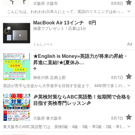
大阪府 大阪市
8月8日
こんにちは。われわれ日本人にとって、英語のリスニングはめっち
ゃめちゃ難しいですよね。英会話レッスンやyoutubeの英会話レッスン
大阪
大阪市
英会話
レッスン
MacBook Air 13インチ 0円
系動画なら聞き取れるけど、ドラマや映画、インタビュー、ドキュメ
抽選でプレゼント！応募は1分
ンタリーなんかになった途端、ま...
Ad
くらしノート
★English is Money=英語力が将来の昇給・
昇進に直結!★[夏休み…
神奈川県 足柄上郡
8月7日
英語が苦手な生徒から大学進学を目指す生徒まで、 44年間で多くの中
学生・高校生を指導してきました。個別指導塾での指導経験もありま
神奈川
足柄上郡
英語/基礎英語
英語教師
🎉英検対策ならABC英語塾！短期間で合格を
す。 お子さんの「つまずき」を正確に見つけ、 その場で最適な教え方
目指す英検専門レッスン🎉
に切り替えるのが私の...
大阪府 東大阪市
8月7日
東大阪市のABC英語塾では、英検5級・4級・3級・準2級・2級・準1
級・1級まで幅広く対応しています。 「独学ではなかなか合格できな
大阪
東大阪市
英検
1級