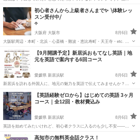
でも、義務でもなく自らやりたいと関心を持つからです。 英語のスク
東京
豊島区
英会話
初心者さんから上級者さんまで✨ ⧹体験レッ
ールはたくさんあります。子供の塾や予備校もたくさんあります。で
スン受付中⧸
も、大人のため数学のスクールは非常に...
大阪府 大阪市
8月6日
大阪駅周辺・本町・北浜・心斎橋・難波・恵比寿町・天王寺・etc. ✅
学習方法にお悩みの方 ✅これから勉強を始める方 ✅自分のレベルを知
大阪
大阪市
英語
プロフィール
【9月開講予定】新居浜おもてなし英語｜地
りたい ✅自分に合った学習法が知りたい ✅どうやったら話せるように
元を英語で案内する6回コース
なるの...
愛媛県 新居浜駅
8月6日
新居浜を訪れる外国人に、地元の魅力を英語で伝えてみませんか？
「新居浜おもてなし英語」は、観光案内や道案内、地域の行事・文化
愛媛
新居浜市
新居浜駅
英語
地元
【英語経験ゼロから】はじめての英語 3ヶ月
の紹介など、実際に使える英語を学ぶ全6回のコースです。 英語を完
コース｜全12回・教材費込み
璧に話すことが目標ではありません...
愛媛県 新居浜駅
8月6日
英語を始めてみたいけれど、初心者クラスに入るのも少し不安——。
そんな方のための、英語経験ゼロから始める「はじめての英語 3ヶ月
愛媛
新居浜市
新居浜駅
英語/基礎英語
少人数
高知市の無料英会話クラス！
コース」です。 全12回の少人数レッスンで、独自の「カラーブロック