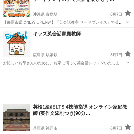
沖縄県 古島駅
8月7日
【那覇市曙にNEW OPEN🎉】「英会話教室 サードプレイス」で英語
を楽しもう！イベント満載のキッズ英会話✨ 【那覇市曙に、新しい子
沖縄
那覇市
古島駅
英会話
キッズ英会話家庭教師
供英会話の居場所ができました！】 「英語を勉強する場所」から「英
語でワクワク繋がる居場...
広島県 駅家駅
8月7日
お忙しいお母さんのために、お家に伺って英会話レッスンいたしま
す。 講師歴20年以上。幅広い年齢（1歳から80歳）300人以上の子供の
広島
福山市
駅家駅
英会話
先生
成長を見てきました。発音には自信あり。1番長い子で4歳から16歳、
12年の付き合いです...
英検1級/IELTS 4技能指導 オンライン家庭教
師 (英作文添削つき)90分…
兵庫県 神戸市
8月7日