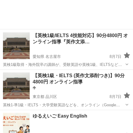
【英検1級/IELTS 4技能対応】90分4800円 オ
ンライン指導『英作文添…
愛知県 名古屋市
8月7日
英検1級取得・海外院卒の講師が、受験英語や英検1級、IELTSなどに
ついてGoogle MeetやTeamsを通じた個人レッスンを行なっておりま
愛知
名古屋市
英語/基礎英語
1級
【英検1級・IELTS (英作文添削つき)】90分
す。 1. 授業例 単語テスト＋英作文提出分解説＋英文読解 *適宜画面
4800円 オンライン指導
共...
東京都 品川区
8月7日
英検1-準1級・IELTS・大学受験英語などを、オンライン（Google
Meetなど）で個別指導します。全国どこからでも受講可能です。 ■授
東京
品川区
英検
ゆるえいご Easy English
業内容の例 【授業例（90分）】 ・単語テスト (10分) ・英作文 ...