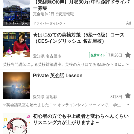
【未経験OK🚚】月収30万↑中型免許ドライバ
ができます☺ ⭐️インターナショナルスクール...
ー募集
完全週休2日で安定転職
Ad
ドライバーダイレクト
★はじめての英検対策（5級〜3級）コース
（CESイングリッシュ 名古屋校）
7月26日
提携サイト
愛知県 名古屋市
英検専門講師による英検対策講座。英検の入り口である5級から３級取
得の当講座。英検の第一歩で自信をつけて、どんどん上の級を目指し
愛知
名古屋市
英検
Private 英会話 Lesson
ていきましょう。英語はコミュニケーションのツールですので、少し
の間違いは後で訂正。英語をどんどん話...
愛知県 蒲池駅
8月8日
✨英会話教室を始めました！✨ オンラインやマンツーマンで、 学生か
ら、大人まで英語を教えています！ 皆さんの英語力を分析し、最適な
愛知
名古屋市
蒲池駅
その他
オンライン
初心者の方でも中上級者と変わらへんくらい
教材・学習法を提案します。 ✅初心者から上級者までの日常英会話 ✅
リスニング力が上がりますよ～
学校の授業の補...