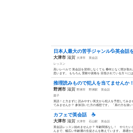
日本人最大の苦手ジャンル💦英会話を
大津市
滋賀
大津市
英会話
レッスン
高いレベルで 英会話を習得しなくても 🔴何となく聞き取れ
思います。 もちろん 受験や資格を 目指されている方々には そ
推理読みもので犯人を当てませんか
野洲市
滋賀
野洲市
野洲駅
英会話
親子
英語！と力まずに 読みやすい英文から犯人を予想してみませ
てみませんか？ 参加頂いた方の感想です。 「肩の力を抜いて話
カフェで英会話 ☕️
大津市
滋賀
大津市
石山駅
英会話
英会話レッスン始めませんか？ 年齢関係なし！ やりたいと
んまで、幅広い年齢層の生徒さんを教えています。 基礎から