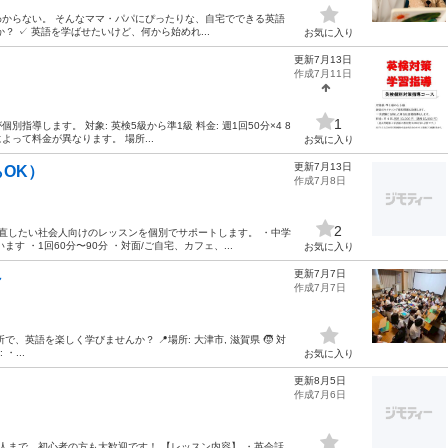
からない。 そんなママ・パパにぴったりな、自宅でできる英語
 ✓ 英語を学ばせたいけど、何から始めれ...
お気に入り
更新7月13日
作成7月11日
1
導します。 対象: 英検5級から準1級 料金: 週1回50分×4 8
よって料金が異なります。 場所...
お気に入り
更新7月13日
OK）
作成7月8日
2
り直したい社会人向けのレッスンを個別でサポートします。 ・中学
 ・1回60分〜90分 ・対面/ご自宅、カフェ、...
お気に入り
更新7月7日
～
作成7月7日
所で、英語を楽しく学びませんか？ 📍場所: 大津市, 滋賀県 🧒 対
・...
お気に入り
更新8月5日
作成7月6日
大人まで、初心者の方も大歓迎です！ 【レッスン内容】 ・英会話