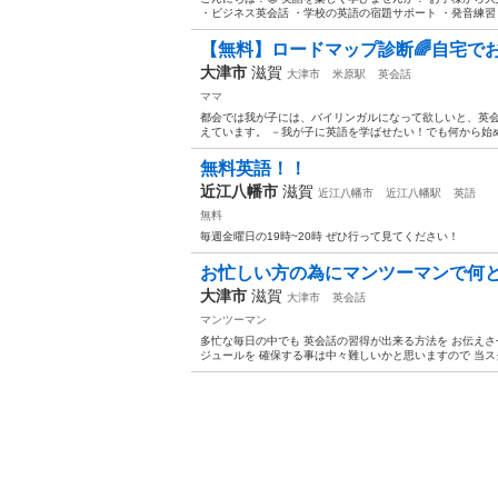
・ビジネス英会話 ・学校の英語の宿題サポート ・発音練習 
【無料】ロードマップ診断🌈自宅で
大津市
滋賀
大津市
米原駅
英会話
ママ
都会では我が子には、バイリンガルになって欲しいと、英
えています。 －我が子に英語を学ばせたい！でも何から始め
無料英語！！
近江八幡市
滋賀
近江八幡市
近江八幡駅
英語
無料
毎週金曜日の19時~20時 ぜひ行って見てください！
お忙しい方の為にマンツーマンで何と❗️
大津市
滋賀
大津市
英会話
マンツーマン
多忙な毎日の中でも 英会話の習得が出来る方法を お伝えさ
ジュールを 確保する事は中々難しいかと思いますので 当スクール 