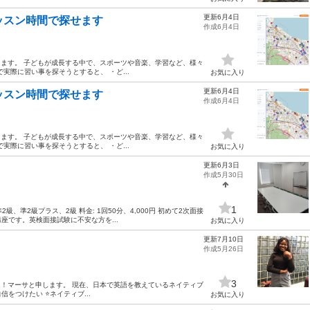
更新6月4日
レッスン時間で探せます
作成6月4日
します。 子どもが成長する中で、スポーツや音楽、学習など、様々
実際に習い事を探そうとすると、 ・ど...
お気に入り
更新6月4日
レッスン時間で探せます
作成6月4日
します。 子どもが成長する中で、スポーツや音楽、学習など、様々
実際に習い事を探そうとすると、 ・ど...
お気に入り
更新6月3日
作成5月30日
1
級、準2級プラス、2級 料金: 1回50分、4,000円 初めて2次面接
です。英検面接試験に不安な方を...
お気に入り
更新7月10日
作成5月26日
3
ちは！マーサと申します。 現在、日本で英語を教えているネイティブ
をつけたい ⭐ネイティブ...
お気に入り