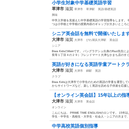
小学生対象中学基礎英語学習
草津市
滋賀
草津市
草津駅
英語/基礎英語
興味
中学入学後を見据えた中学基礎英語の学習指導をします。 
つは小学校と中学校の授業内容のギャップが大きいところにあ
シニア英会話を無料で開催いたしま
大津市
滋賀
大津市
びわ湖浜大津駅
英会話
シニア
Biwa KidsのMakiです。 バングラデシュ出身のRaz
長等１丁目４の２９）フレンドマート大津なかまち店のすぐそば
英語が好きになる英語学童アートクラブ B
大津市
滋賀
大津市
錦駅
英語
クラブ
Biwa Kidsは大津市で小学生のための英語の学童を運営
からサイトワーズなど、楽しく英語を読める子供達を応援します。 
【オンライン英会話】15年以上の指導
大津市
滋賀
大津市
英会話
オンライン
こんにちは。 PRIME TIME ENGLISHのロンです。
学生・中学生・高校生・大学生・社会人・シニアの方まで、幅
中学高校英語個別指導