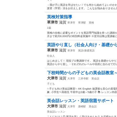
－我が子に英語を学ばせたい！でも何から始めてよいのかわ
楽習（学習）法をお伝えします。 こんなお悩みありませんか？
英検対策指導
草津市
滋賀
草津市
草津駅
英検
1級
英検の合格に必要なポイントを英語専門知識を持った講師が個別指
月まで初月8,000円の特別料金実施中 ※翌月以降は受講級に
英語やり直し（社会人向け・基礎から
草津市
滋賀
草津市
英語/基礎英語
社会人
はじめまして！ 現役プロ塾講師です。 英語を基礎からや
英語からやり直し ・それぞれのレベルや目的に合わせて行います
下校時間からの子どもの英会話教室
大津市
滋賀
大津市
三井寺駅
英会話
子ども
✨子ども向け英会話教室✨ AK English 放課後も安心の居場
象: 小学生〜高校生 午前中は2歳～5歳の子 📚 レッスン内容: 
英会話レッスン・英語宿題サポート
大津市
滋賀
大津市
唐崎駅
英会話
英会話レッスン
こんにちは！😊 英語を楽しく学びませんか？ お子様から