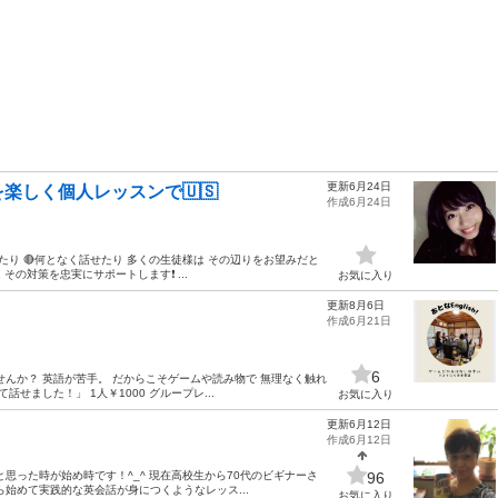
更新6月24日
楽しく個人レッスンで🇺🇸
作成6月24日
たり 🔴何となく話せたり 多くの生徒様は その辺りをお望みだと
の対策を忠実にサポートします❗️ ...
お気に入り
更新8月6日
！
作成6月21日
6
んか？ 英語が苦手。 だからこそゲームや読み物で 無理なく触れ
せました！」 1人￥1000 グループレ...
お気に入り
更新6月12日
作成6月12日
思った時が始め時です！^_^ 現在高校生から70代のビギナーさ
96
始めて実践的な英会話が身につくようなレッス...
お気に入り