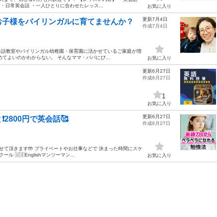
・日常英会話 ・一人ひとりに合わせたレッス...
お気に入り
更新7月4日
お子様をバイリンガルに育てませんか？
作成7月4日
会話教室やバイリンガル幼稚園・保育園に活かせているご家庭が増
てよいのかわからない。 そんなママ・パパにぴ...
お気に入り
更新6月27日
作成6月27日
1
お気に入り
更新6月27日
2800円で英会話🥰
作成6月27日
せて頂きます🤲 プライベートやお仕事などで 決まった時間にスケ
🇸Englishマンツーマン...
お気に入り