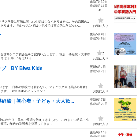
更新7月10日
作成5月13日
中学入学後に英語に苦しむ生徒は少なくありません。その原因の1
ります。 当レッスンでは小学校では重点的に学ばない...
お気に入り
更新5月9日
す
作成5月8日
2
i先生による無料シニア英会話をご案内いたします。 場所：傳光院（大津市
 日時：5月は19日...
お気に入り
更新5月7日
Y Biwa Kids
作成5月7日
しています。 日本の学校では習わない、フォニックス（英語の発音）
Biwa Kidsのミッション：...
お気に入り
更新6月7日
経験｜初心者・子ども・大人歓...
作成4月20日
 15年以上にわたり、日本で英語を教えてきました。 これまでに幼児・小
広い年代の学習者を指導してきま...
お気に入り
更新6月10日
作成4月6日