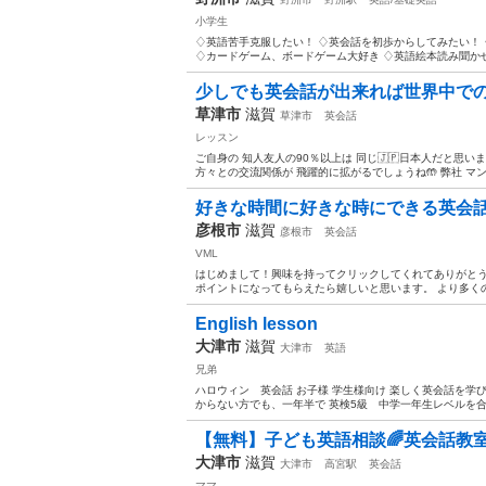
小学生
♢ 英語苦手克服したい！ ♢ 英会話を初歩からしてみたい！
♢ カードゲーム、ボードゲーム大好き ♢ 英語絵本読み聞かせ 
少しでも英会話が出来れば世界中での出
草津市
滋賀
草津市
英会話
レッスン
ご自身の 知人友人の90％以上は 同じ🇯🇵日本人だと思い
方々との交流関係が 飛躍的に拡がるでしょうね🤲 弊社 マン.
好きな時間に好きな時にできる英会話レ
彦根市
滋賀
彦根市
英会話
VML
はじめまして！興味を持ってクリックしてくれてありがとう
ポイントになってもらえたら嬉しいと思います。 より多くの
English lesson
大津市
滋賀
大津市
英語
兄弟
ハロウィン 英会話 お子様 学生様向け 楽しく英会話を学
からない方でも、一年半で 英検5級 中学一年生レベルを合格
【無料】子ども英語相談🌈英会話教室
大津市
滋賀
大津市
高宮駅
英会話
ママ