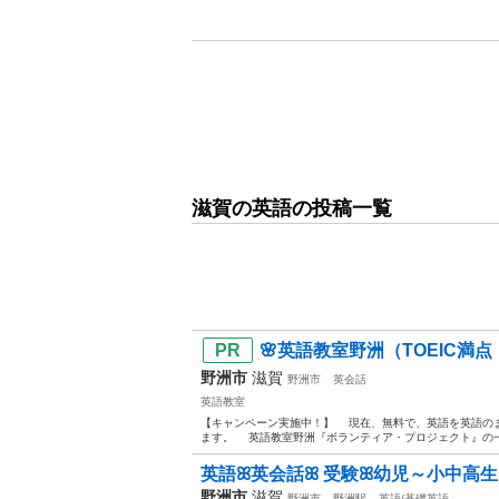
滋賀の英語の投稿一覧
🌸英語教室野洲（TOEIC満点・
野洲市
滋賀
野洲市
英会話
英語教室
【キャンペーン実施中！】 現在、無料で、英語を英語の
ます。 英語教室野洲『ボランティア・プロジェクト』の一
英語ꕤ英会話ꕤ 受験ꕤ幼児～小中高生
野洲市
滋賀
野洲市
野洲駅
英語/基礎英語