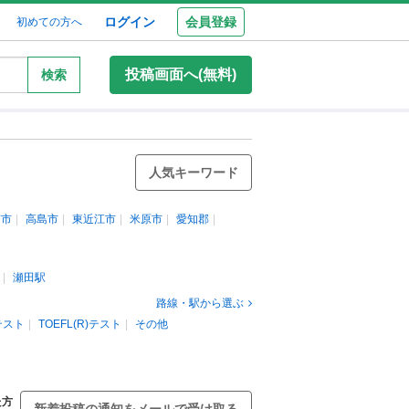
ログイン
会員登録
初めての方へ
投稿画面へ(無料)
検索
人気キーワード
南市
高島市
東近江市
米原市
愛知郡
瀬田駅
路線・駅から選ぶ
)テスト
TOEFL(R)テスト
その他
た方
新着投稿の通知をメールで受け取る