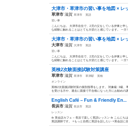
大津市・草津市の習い事を地図 × 
草津市
滋賀
草津市
英語
習い事
こんにちは。 大津市在住で、2児の父をしている伊東と申
な経験に触れることはとても大切だと感じています。 一方で
大津市・草津市の習い事を地図 × 
大津市
滋賀
大津市
英語
習い事
こんにちは。 大津市在住で、2児の父をしている伊東と申
な経験に触れることはとても大切だと感じています。 一方で
英検2次験面接試験対策講座
草津市
滋賀
草津市
草津駅
英検
オンライン
英検2次面接試験対策の個別指導をします。 対象級: 3級、準2
を受ける方や、過去に面接で不合格になった方にお勧めの講座
English Café – Fun & Friendly En...
長浜市
滋賀
長浜市
英語
レッスン
☕ 英会話カフェ – 長浜で楽しく英語レッスン ☕ こんに
英語講師です。 ⭐もっと自然に英語を話したい ⭐英会話に自信