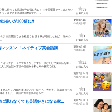
39
 ♢ 塾に行っても英語が伸び悩む方に！ ♢ 希望曜日で申し込みたい
フォニクス英語講師のMikiです。...
お気に入り
更新8月4日
会いが100倍に❣️
作成8月4日
1
ますが 🇺🇸英語で ある程度でも 話す事が可能になれば 海外の
..
お気に入り
更新8月4日
ッスン ！ネイティブ英会話講...
作成8月4日
44
ございます。 長文で長くなりますが、読むだけで英会話を学ぶ
人に英会話や言語の仕組みを私なりの解釈で伝わ...
お気に入り
更新7月24日
作成7月24日
3
びませんか？ ABCが書けないお子様でも、大丈夫。 初めは何もわ
しました。 英語に苦手意識のある方、...
お気に入り
更新7月17日
に通わなくても英語好きになる家...
作成7月17日