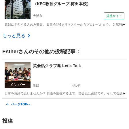
（KEC教育グループ 梅田本校）
大阪市
提携サイト
真剣に学習する人のみ募集。 日常会話6ヶ月マスターからプロレベルまで。 欠席時の補
大阪
大阪市
英会話
もっと見る
Esther
さんのその他の投稿記事：
英会話クラブ鳳 Let's Talk
メンバー
鳳駅
7月2日
日常を英語で話しませんか？ 英語を勉強する上で、英会話は必須です。そして会話だけ
大阪
堺市
鳳駅
その他
クラブ
ページTOPへ
投稿