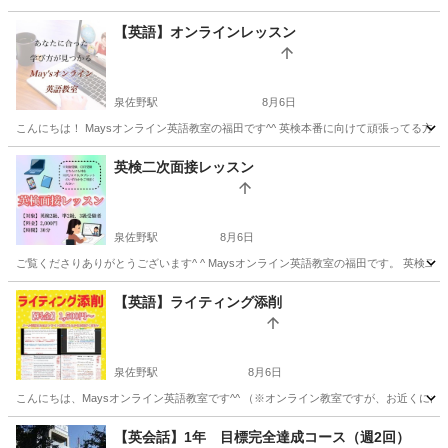
大阪
東大阪市
ビジネス英語
社会人
【英語】オンラインレッスン
泉佐野駅
8月6日
こんにちは！ Maysオンライン英語教室の福田です^^ 英検本番に向けて頑張ってる方、
大阪
泉佐野市
泉佐野駅
英語/基礎英語
シニア
英検二次面接レッスン
泉佐野駅
8月6日
ご覧くださりありがとうございます^ ^ Maysオンライン英語教室の福田です。 英検二
大阪
泉佐野市
泉佐野駅
英検
オンライン
【英語】ライティング添削
泉佐野駅
8月6日
こんにちは、Maysオンライン英語教室です^^ （※オンライン教室ですが、お近くにお
大阪
泉佐野市
泉佐野駅
英語
YouTube
【英会話】1年 目標完全達成コース（週2回）