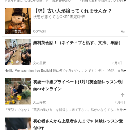
✨英検対策ならABC英語塾！✨ 「教材費が高い…」 「何冊も教材を買わないといけない…」
大阪
東大阪市
英検
1級
【求】古い人形譲ってくれませんか？
状態が悪くてもOK🙆‍♀️査定0円‼️
COYASH
Ad
無料英会話！（ネイティブと話す、文法、単語）
文の里駅
8月7日
Helllllo! We teach fun free English! 特に何でも学びたいことです！
大阪
大阪市
文の里駅
英会話
ネイティブ
初級〜中級プライベート(1対1)英会話レッスン/対
面orオンライン
天王寺駅
8月6日
「英語」ではなく「英語の学び方」を習得しに来て下さい。私がいなくてもご自身の力で
大阪
大阪市
天王寺駅
英会話
レッスン
初心者さんから上級者さんまで✨ 体験レッスン受
付中❣️