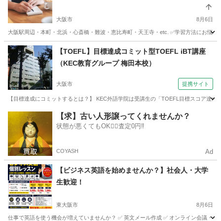
大阪市
8月6日
大阪駅周辺・本町・北浜・心斎橋・難波・恵比寿町・天王寺・etc. ✅学習方法にお悩み
大阪
大阪市
英語
プロフィール
【TOEFL】目標達成コミット型TOEFL iBT講座
（KEC教育グループ 梅田本校）
大阪市
提携サイト
【目標達成にコミットするとは？】 KEC外語学院は受講生の「TOEFL目標スコア達成
大阪
大阪市
TOEFL(R)テスト
【求】古い人形譲ってくれませんか？
状態が悪くてもOK🙆‍♀️査定0円‼️
COYASH
Ad
【ビジネス英語を始めませんか？】社会人・大学
生歓迎！
東大阪市
8月6日
仕事で英語を使う機会が増えていませんか？ ✅ 英文メール作成 ✅ オンライン会議・プレゼ