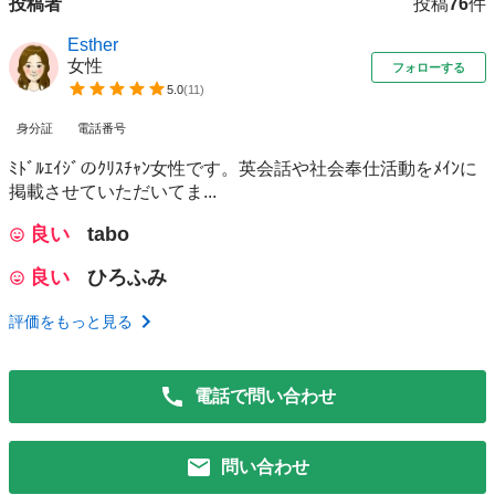
投稿者
投稿
76
件
Esther
女性
フォローする
5.0
(
11
)
身分証
電話番号
ﾐﾄﾞﾙｴｲｼﾞのｸﾘｽﾁｬﾝ女性です。英会話や社会奉仕活動をﾒｲﾝに
掲載させていただいてま...
良い
tabo
良い
ひろふみ
評価をもっと見る
電話で問い合わせ
問い合わせ