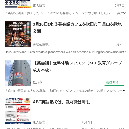
東大阪市
8月7日
「英語で会議に参加したい」 「海外のお客様とスムーズにやり取りしたい」 「英文メー
大阪
東大阪市
ビジネス英語
1級
9月16日(水)☕️英会話カフェ☕️吹田市千里山☕️緑地
公園
緑地公園駅
8月7日
Hello, everyone. Let's create a place where we can practice our English conversation skills
大阪
吹田市
緑地公園駅
英会話
【英会話】無料体験レッスン（KEC教育グループ
枚方本校）
枚方市
提携サイト
「真剣に学習する人のみ募集」 初回はガイダンス（指導内容のご説明）とレベルチェッ
大阪
枚方市
英会話
ABC英語塾では、教材費は0円。
東大阪市
8月7日