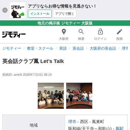
アプリならお得な情報を見逃さない！
インストール
アプリで開く
地元の掲示板 ジモティー 大阪版
大阪府
検索
ログイン
投稿
ジモティー
教室・スクール
英語
英会話
大阪府の英会話
堺市
英会話クラブ鳳 Let's Talk
投稿ID: amk6i
2026年7月2日 08:19
堺市
- 西区
- 鳳東町
地域
阪和線(天王寺～和歌山) -
鳳駅