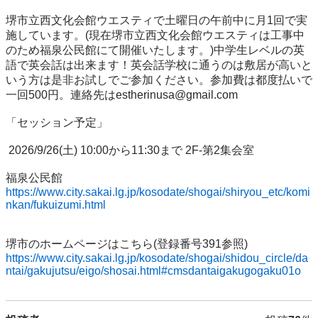
堺市立西文化会館ウエスティで土曜日の午前中に月1回で実
施しています。(現在堺市立西文化会館ウエスティは工事中
のため福泉公民館にて開催いたします。)中学生レベルの英
語で英会話は出来ます！英会話学校に通うのは敷居が高いと
いう方は是非お試しでご参加ください。参加費は都度払いで
一回500円。連絡先はestherinusa@gmail.com

「セッション予定」　

 2026/9/26(土) 10:00から11:30まで 2F-第2集会室

https://www.city.sakai.lg.jp/kosodate/shogai/shiryou_etc/komi
nkan/fukuizumi.html
https://www.city.sakai.lg.jp/kosodate/shogai/shidou_circle/da
ntai/gakujutsu/eigo/shosai.html#cmsdantaigakugogaku01o