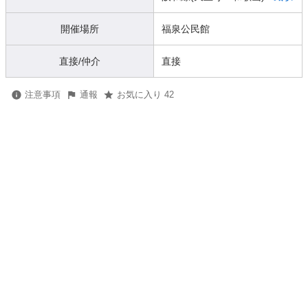
開催場所
福泉公民館
直接/仲介
直接
注意事項
通報
お気に入り 42