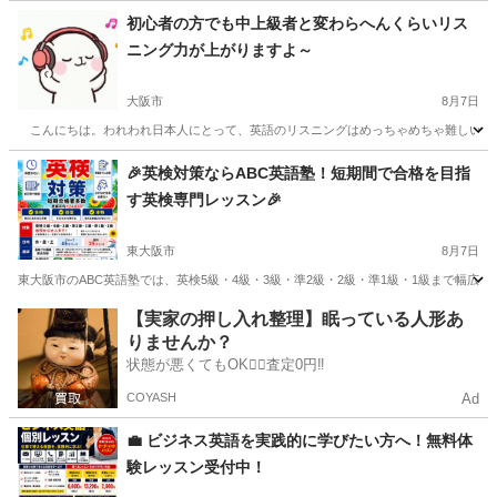
初心者の方でも中上級者と変わらへんくらいリス
ニング力が上がりますよ～
大阪市
8月7日
こんにちは。われわれ日本人にとって、英語のリスニングはめっちゃめちゃ難しいですよ
大阪
大阪市
英会話
レッスン
🎉英検対策ならABC英語塾！短期間で合格を目指
す英検専門レッスン🎉
東大阪市
8月7日
東大阪市のABC英語塾では、英検5級・4級・3級・準2級・2級・準1級・1級まで幅広
大阪
東大阪市
英検
1級
【実家の押し入れ整理】眠っている人形あ
りませんか？
状態が悪くてもOK🙆‍♀️査定0円‼️
COYASH
Ad
💼 ビジネス英語を実践的に学びたい方へ！無料体
験レッスン受付中！