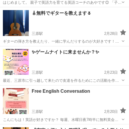
はじめまして。 親子で英語力を育てる英語コーチのあやです😊 「子ど
もに英語を話せるようになってほしい」 そう思ったことはありません
広島
広島市
その他
🎸無料でギターを教えます🌷
か？ でも実際は… ・インターナショナルスクールは高額でハードルが
高い ...
三原駅
2月28日
ギターの弾き方を教えたり、一緒に学んだりするのが大好きです！メ
ッセージを送ってください！ 時間はいつでも対応可能です！大体11時
広島
三原市
三原駅
英語
無料
✨️ゲームナイトに来ませんか？✨️
~20時半の間なら都合がつきます🙋引っ越してきたばかりなのでギター
をしながら色々話せてお友達にな...
三原駅
2月23日
最近、三原市に引っ越して来たので友達を作るためにこの活動を作り
ました！誰でもようこそです！👌👍☺️ 毎週の土曜日の７時から８時ま
広島
三原市
三原駅
英語
Free English Conversation
でゲームナイトがあります！是非来て一緒に遊びましょう！😆🥳🎉
三原駅
2月20日
こんにちは！英語が好きですか？ 毎週、水曜日夜7時半に無料英会話
があります！誰でもようこそです！ 興味がある方は是非こちらにご連
広島
三原市
三原駅
英会話
興味