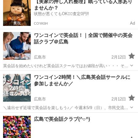
【実家の押し入れ整理】眠っている人形あり
絡ください！ また連絡をしなくても、直接来ていただいても大丈夫で
ませんか？
す！ Hey! Do you l...
状態が悪くてもOK🙆‍♀️査定0円‼️
Ad
COYASH
ワンコインで英会話！｜全国で開催中の英会
話クラブ＠広島
広島市
2月12日
英会話を始めたいけれど英会話スクールではお値段が高い・・・ そん
な方におススメなのが英会話クラブです。 参加費はたったの500円な
広島
広島市
英会話
クラブ
ワンコイン2時間！＼広島英会話サークルに
のでお気軽に英会話を学ぶことができます！ 仕事で英語を使う人、海
参加しませんか／
外旅行が好きな方、...
広島市
2月12日
＼遠出せず近場で英会話を楽しもう♪／ 今週末5/9（日）、市民交流プ
ラザにて英会話サークルの勉強会があります！ 学生さんから主婦の方
広島
広島市
英会話
サークル
広島で英会話クラブ(^○^)
まで、毎回多くの方が集まる英会話サークルです。新年度に伴い、新
しい仲間を募集中です。...