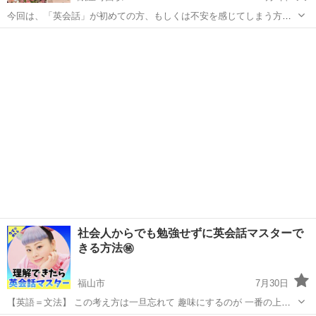
今回は、「英会話」が初めての方、もしくは不安を感じてしまう方へ
のご案内です。現在AIの普及により、和訳、英訳は簡単に出来るよう
広島
広島市
紙屋町西駅
英語
外国人
になりました。ですが、実際の会話で必要なのは、その場の雰囲気に
応じた表現、相手の気持ちを考えながら...
社会人からでも勉強せずに英会話マスターで
きる方法㊙️
福山市
7月30日
【英語＝文法】 この考え方は一旦忘れて 趣味にするのが 一番の上達