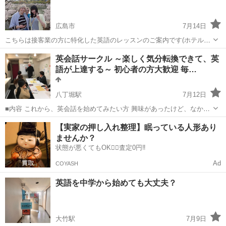
広島市
7月14日
こちらは接客業の方に特化した英語のレッスンのご案内です(ホテル、
ゲストハウス、インフォメーション、レストラン、アパレルなど....)
広島
広島市
英会話
接客業
英会話サークル ～楽しく気分転換できて、英
(お問い合わせの際は、名字だけでもお知らせくださいます様宜しくお
語が上達する～ 初心者の方大歓迎 毎…
願い致します。申し訳な...
八丁堀駅
7月12日
■内容 これから、英会話を始めてみたい方 興味があったけど、なかな
かきっかけがなかった方 どこも入会金や月謝が高くて通えなかった方
広島
広島市
八丁堀駅
英会話
クラス
【実家の押し入れ整理】眠っている人形あり
広島で一番安く。広島で一番楽しく。をテーマに ネイティブのの先生
ませんか？
を迎え...
状態が悪くてもOK🙆‍♀️査定0円‼️
Ad
COYASH
英語を中学から始めても大丈夫？
大竹駅
7月9日