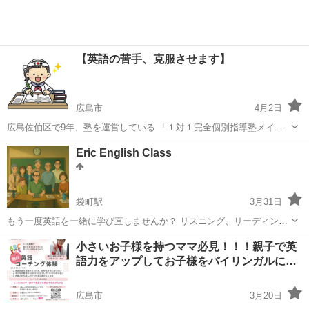
【英語の苦手、克服させます】
広島市
4月2日
広島佐伯区で9年、塾を運営している 「１対１完全個別指導塾メイク
アップ」です。 本ページは、「英語のオンライン授業」のご案内で
広島
広島市
英語
講座
Eric English Class
す。 これまで100人以上の方に受講いただきました 【中学生】平均点
以下から90点超え 【高校...
袋町駅
3月31日
もう一度英語を一緒に学び直しませんか？ リスニング、リーディン
グ、スピーキングをバランス良く、アメリカ出身のネイティブの先生
広島
広島市
袋町駅
英会話
先生
小さいお子様を持つママ必見！！！親子で英
と勉強しています。 活動日時: 毎週水曜日 18:15-19:45 活動場所: 合
語力をアップしてお子様をバイリンガルに…
人社ウェンディひ...
広島市
3月20日