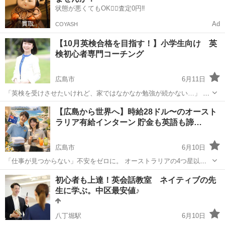
状態が悪くてもOK🙆‍♀️査定0円‼️
Ad
COYASH
【10月英検合格を目指す！】小学生向け 英
検初心者専門コーチング
広島市
6月11日
「英検を受けさせたいけれど、家ではなかなか勉強が続かない…」 そ
んなお悩みはありませんか？ 英検5級・4級・3級・準2級を目指す小学
広島
広島市
英検
コーチング
【広島から世界へ】時給28ドル〜のオースト
生を対象に、オンラインで英検コーチングを行っています。 ただ問題
ラリア有給インターン 貯金も英語も諦…
を解く...
広島市
6月10日
「仕事が見つからない」不安をゼロに。 オーストラリアの4つ星以上
ホテルで、働きながら貯金と英語力を手に入れる。 近年、オーストラ
広島
広島市
英語
初心者も上達！英会話教室 ネイティブの先
リアへ渡っても仕事が見つからず、数ヶ月で帰国せざるを得ない「ワ
生に学ぶ。中区最安値♪
ーホリ難民」が急増していま...
八丁堀駅
6月10日