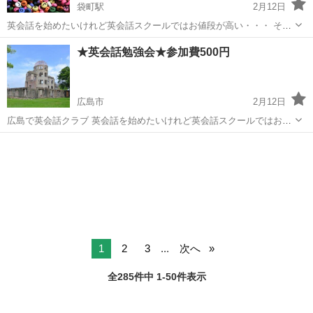
袋町駅
2月12日
英会話を始めたいけれど英会話スクールではお値段が高い・・・ そん
な方におススメなのが英会話クラブです。 参加費はたったの500円な
広島
広島市
袋町駅
英会話
クラブ
★英会話勉強会★参加費500円
のでお気軽に英会話を学ぶことができるのです！ 仕事で英語を使う
人、海外旅行が好きな...
広島市
2月12日
広島で英会話クラブ 英会話を始めたいけれど英会話スクールではお値
段が高い・・・ そんな方におススメなのが英会話クラブです。 参加費
広島
広島市
英会話
クラブ
はたったの500円なのでお気軽に英会話を学ぶことができるのです！
仕事で英語...
1
2
3
...
次へ
全285件中 1-50件表示