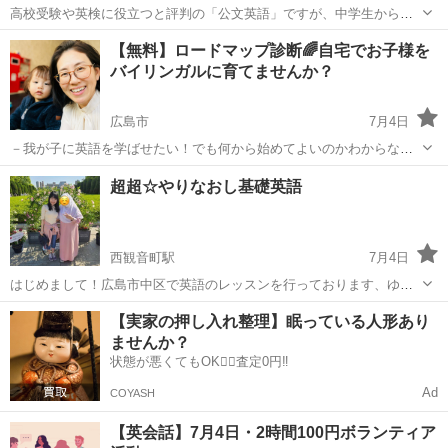
高校受験や英検に役立つと評判の「公文英語」ですが、中学生からは
じめるのはどうなの？と思っている方もいるでしょう。 公文の教材は
広島
大竹市
大竹駅
英語
公文
【無料】ロードマップ診断🌈自宅でお子様を
「聞く・読む・書く」をくりかえすことで英語が定着しやすくなるの
バイリンガルに育てませんか？
がメリットです。 中学生からのス...
広島市
7月4日
－我が子に英語を学ばせたい！でも何から始めてよいのかわからな
い。 そんなママ・パパにぴったりな、自宅でできる英語楽習（学習）
広島
広島市
英会話
ママ
超超☆やりなおし基礎英語
法をお伝えします。 こんなお悩みありませんか？ ✓ 英語を学ばせた
いけど、何から始めれ...
西観音町駅
7月4日
はじめまして！広島市中区で英語のレッスンを行っております、ゆり
と申します(^^) 現在、平日にレッスンご希望の方を募集しておりま
広島
広島市
西観音町駅
英語/基礎英語
料金
【実家の押し入れ整理】眠っている人形あり
す。 こちらは、初心者というよりもすっかり英語を忘れてしまった、
ませんか？
アルファベットも危うい、、、、...
状態が悪くてもOK🙆‍♀️査定0円‼️
Ad
COYASH
【英会話】7月4日・2時間100円ボランティア