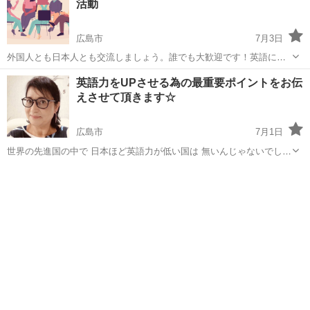
活動
広島市
7月3日
外国人とも日本人とも交流しましょう。誰でも大歓迎です！英語に自
信がない場合は、遠慮なく日本語をお使いください。予約は要りませ
広島
広島市
英会話
ボランティア活動
英語力をUPさせる為の最重要ポイントをお伝
んので、お気軽に来てください。英会話ではグループトークやゲーム
えさせて頂きます☆
などを使います。 時間：10:0...
広島市
7月1日
世界の先進国の中で 日本ほど英語力が低い国は 無いんじゃないでしょ
うか💦 皆様ご存知の通り 日本人は勤勉で規律を守ることが 世界でも
広島
広島市
英会話
無料
評価されていますが 語学のスキルは 残念ながら凄く遅れていま
す。。。 それは 日...