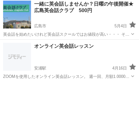
広島
広島市
英語/基礎英語
マンツーマン
一緒に英会話しませんか？日曜の午後開催★
い ・単語が覚えられず自信をなくしている ・今の勉強法が合っている
広島英会話クラブ 500円
のか不安 ...
広島市
5月4日
英会話を始めたいけれど英会話スクールではお値段が高い・・・ そん
な方におススメなのが英会話クラブです。 参加費はたったの500円な
広島
広島市
英会話
クラブ
オンライン英会話レッスン
のでお気軽に英会話を学ぶことができます！ 仕事で英語を使う人、海
外旅行が好きな...
安浦駅
4月16日
ZOOMを使用したオンライン英会話レッスン。 週一回、月額1.0000
円。
広島
呉市
安浦駅
英会話
英会話レッスン