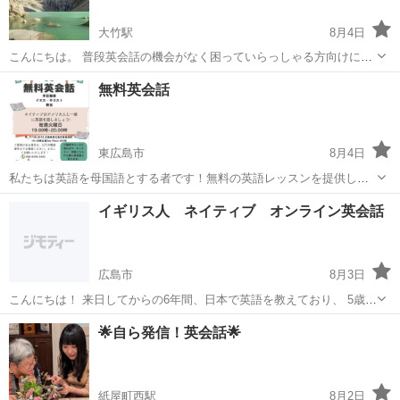
大竹駅
8月4日
こんにちは。 普段英会話の機会がなく困っていらっしゃる方向けに、
オンラインで英会話を定期的に開きたいと考えています。（開催時間
広島
大竹市
大竹駅
英語
無料英会話
などは応相談） ただの日常会話ではなく英語の簡単な本を読みながら
英会話することで、さまざまな話...
東広島市
8月4日
私たちは英語を母国語とする者です！無料の英語レッスンを提供して
います ！英語を学びたい方は、ぜひお気軽にお越しください！毎週火
広島
東広島市
英会話
無料
イギリス人 ネイティブ オンライン英会話
曜日の19:00～20:00に授業があります！皆さんにお会いできるのを楽
しみにしています 73...
広島市
8月3日
こんにちは！ 来日してからの6年間、日本で英語を教えており、 5歳～
80歳の方、初心者から上級者まで 1対1のセッションを通じて、多くの
広島
広島市
その他
イギリス人
🌟自ら発信！英会話🌟
生徒さんの目標達成の手助けしてきました。 英語を学びたい方、英会
話を楽し...
紙屋町西駅
8月2日