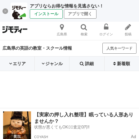
アプリならお得な情報を見逃さない！
インストール
アプリで開く
広島県
検索
ログイン
投稿
広島県の英語の教室・スクール情報
人気キーワード
エリア
ジャンル
詳細
新着順
【実家の押し入れ整理】眠っている人形あり
ませんか？
状態が悪くてもOK🙆‍♀️査定0円‼️
Ad
COYASH