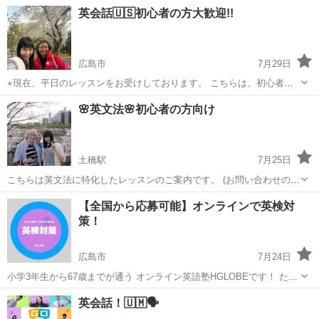
の近道だと思います❣️ 楽しいと感じる為の工夫が 長続き出来るポイン
広島
福山市
英会話
レッスン
英会話🇺🇸初心者の方大歓迎!!
トなんです😊 まず 大切な事は ストレスを感じずに ...
広島市
7月29日
⭐︎現在、平日のレッスンをお受けしております。 こちらは、初心者の
方に向けた英会話のレッスンのご案内です😌 アメリカ標準英語を話し
広島
広島市
英会話
🌸英文法🌸初心者の方向け
ます。リスニングはアメリカ英語、オーストラリア英語の両方が可能
です。発音矯正にもおすすめで...
土橋駅
7月25日
こちらは英文法に特化したレッスンのご案内です。 (お問い合わせの際
は、名字だけでもお知らせくださいます様宜しくお願い致します。申
広島
広島市
土橋駅
英語/基礎英語
英文法
【全国から応募可能】オンラインで英検対
し訳ないですが何も書かれていない場合、投稿内容を読んでいないと
策！
判断し、返信致しません) 英...
広島市
7月24日
小学3年生から67歳までが通う オンライン英語塾HGLOBEです！ ただ
いま募集枠に空きがでました！ 個人で手厚く教えていますので人数に
広島
広島市
英検
オンライン
英会話！🇺🇲🗣
制限があります。 おかげさまで枠が埋まっておりましたが 生徒さんが