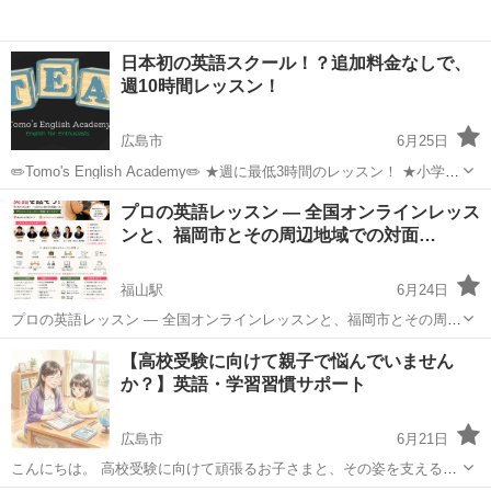
日本初の英語スクール！？追加料金なしで、
週10時間レッスン！
広島市
6月25日
✏️Tomo's English Academy✏️ ★週に最低3時間のレッスン！ ★小学生
で英検準2〜2級、中学生で準1級、高校卒業までに英語圏の大学で講義
広島
広島市
英会話
1級
プロの英語レッスン ― 全国オンラインレッス
が受けられるレベルを目指します(目安 TOEFL ...
ンと、福岡市とその周辺地域での対面…
福山駅
6月24日
プロの英語レッスン ― 全国オンラインレッスンと、福岡市とその周辺
地域での対面レッスン！ 👥 年齢・レベル不問 👧 小学生 | 🧑 中学生 |
広島
福山市
福山駅
英語
レッスン
【高校受験に向けて親子で悩んでいません
👩 高校生 | 🎓 大学生 | 👨‍💼 社会人 📚 レベル：完全初心者...
か？】英語・学習習慣サポート
広島市
6月21日
こんにちは。 高校受験に向けて頑張るお子さまと、その姿を支える保
護者様をサポートしています。 こんなお悩みはありませんか？ ☑ 英