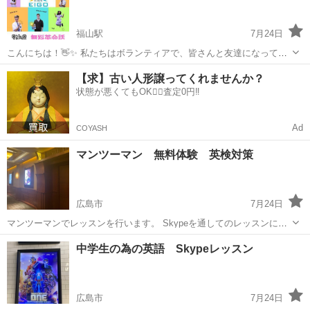
目標を達成したり進学...
福山駅
7月24日
こんにちは！👋✨ 私たちはボランティアで、皆さんと友達になって英
語学習のお手伝いをしたいと思っています! ネイティブスピーカーと一
広島
福山市
福山駅
英会話
キリスト教会
【求】古い人形譲ってくれませんか？
緒に、楽しくリラックスした雰囲気で英語を練習しませんか？😊 初心
状態が悪くてもOK🙆‍♀️査定0円‼️
者から上級者まで、すべての...
Ad
COYASH
マンツーマン 無料体験 英検対策
広島市
7月24日
マンツーマンでレッスンを行います。 Skypeを通してのレッスンにな
り、 単発も可能になります。 時間も自由に変更可能。 50分/6000円 4
広島
広島市
英検
マンツーマン
中学生の為の英語 Skypeレッスン
回セット 50分/20000円 毎月受ける定額コースです まずは、お問...
広島市
7月24日