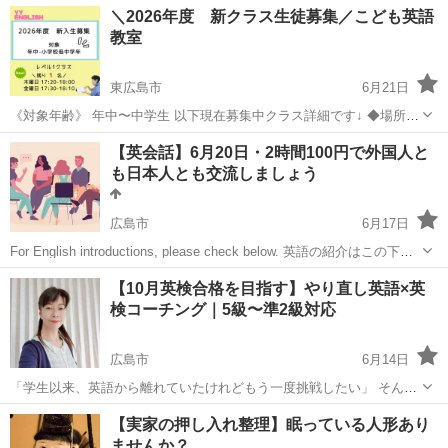
広島
広島市
英語/基礎英語
親子
＼2026年度 新クラス生徒募集／こども英語
語が苦手で点数が伸びない ☑ 勉強しなければいけないのに、なかなか
教室
行動しない ...
東広島市
6月21日
《対象年齢》 年中〜中学生 以下現在募集中クラス詳細です↓ ◆場所:
東広島市内西条町の自宅or寺家レンタルスペース 👉木曜日 ※レンタ
広島
東広島市
英会話
クラス
【英会話】6月20日・2時間100円で外国人と
ルスペース 🆕レベル1クラス【🌟1名募集】 17:20-18:00（40分） 👉...
も日本人とも交流しましょう
広島市
6月17日
For English introductions, please check below. 英語の紹介はこの下で
す。 時間：9:00~11:00時 料金：100円（お菓子代） 場所：広島CLCの
広島
広島市
英会話
may
【10月英検合格を目指す】やり直し英語×英
本屋さんの２階。広...
検コーチング｜5級〜準2級対応
広島市
6月14日
「学生以来、英語から離れていたけれどもう一度挑戦したい」 そんな
大人の方向けの英検コーチングです。 英検5級・4級・3級・準2級の合
広島
広島市
英検
コーチング
【実家の押し入れ整理】眠っている人形あり
格を目標に、 現在のレベルや生活スタイルに合わせて学習をサポート
ませんか？
します。 ...