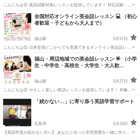
こんにちは😊 英語試験対策レッスンを提供しています！ 対応試験：
✅ 英検 ✅ TOEIC ✅ TOEFL ✅ IELTS ✅ SAT ✅ 入試英語 ✅ 英検面接
広島
福山市
福山駅
英会話
IELTS
全国対応オンライン英会話レッスン 💻 （初心
対策 👧 小学生 🧑 中学生...
者歓迎・子どもから大人まで）
福山駅
5月27日
こんにちは😊 日本全国どこからでも受講できるオンライン英会話レッ
スンです！ 👧 小学生 🧑 中学生 👩 高校生 🎓 大学生 👨‍💼 社会人・大
広島
福山市
福山駅
英会話
英会話レッスン
福山・周辺地域での英会話レッスン 🌟 （小学
人歓迎 📚 対応レベル： • 超初心者 • 初級 ...
生・中学生・高校生・大学生・大人歓…
福山駅
5月27日
こんにちは😊 やさしく楽しい英語レッスンを提供しています！ 対象：
✨ 小学生 ✨ 中学生 ✨ 高校生 ✨ 大学生 ✨ 社会人・大人 📚 レベル： •
広島
福山市
福山駅
英会話
小学生
「続かない…」に寄り添う英語学習サポート
英語初心者 • 初級 • 中級 • ...
広島市
5月23日
【英語学習が続かない方へ】 あなたに合った学習習慣を一緒に作りま
す ・英語を勉強したいけど続かない ・何から始めればいいか分からな