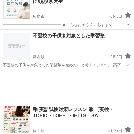
に/現役京大生
スクール...
広島市
6月5日
━━━━━━━━━━━━━━━ ■ こんなお子さんにおすすめ
━━━━━━━━━━━━━━━ ・部活が忙しくて塾に通えない ・英
広島
広島市
英語
オンライン
不登校の子供を対象とした学習塾
語や偏差値が上がらない ・夜遅い時間しか勉強できない
━━━━━━━━━━━━━...
新市駅
6月3日
不登校の子供を対象とした学習塾を始めたいと考えています。 高卒認
定試験に合格して進学することが目的です。 詳しいことはメールでお
広島
福山市
新市駅
英語
不登校
問い合わせください。 宜しくお願い申し上げます。
📚 英語試験対策レッスン 📚 （英検・
TOEIC・TOEFL・IELTS・SA…
福山駅
5月27日