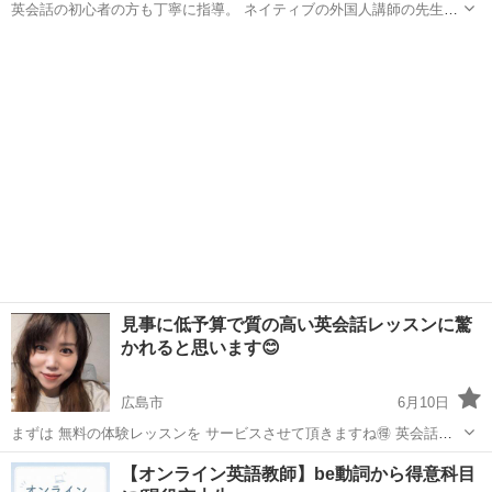
英会話の初心者の方も丁寧に指導。 ネイティブの外国人講師の先生を
迎えて開催している英会話教室。 英会話は、習いたいけど、勇気がな
広島
広島市
八丁堀駅
英語
ネイティブ
い。なんとなく受講料が高いのでは・・？ 少し調べたら最初の入会金
が高いので諦めた・・。...
見事に低予算で質の高い英会話レッスンに驚
かれると思います😊
広島市
6月10日
まずは 無料の体験レッスンを サービスさせて頂きますね🉐 英会話
Onlineスクール マンツーマン専門 モイザ【MOZA】から ご案内をさせ
広島
広島市
英会話
英会話レッスン
【オンライン英語教師】be動詞から得意科目
て頂きます🤲 今まで独学でやってきたが やはり上達が遅いので 色々