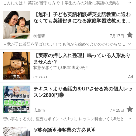
こんにちは！ 英語が苦手な方で 中学生の方の対象に英語の授業を 行
います。 Skypeマンツーマンになります！ テキストは学校と同様な物
広島
広島市
英語/基礎英語
レッスン
【無料】子ども英語相談🌈英会話教室に通わ
でお伝えします。 レッスンが気になる方は まずは無料体験レッスン25
なくても英語好きになる家庭学習法教えま…
分で お話をしま...
御領駅
7月17日
－我が子に英語を学ばせたい！でも何から始めてよいのかわからな
い。 そんなママ・パパにぴったりな、自宅でできる英語楽習（学習）
広島
広島市
御領駅
英会話
ママ
【実家の押し入れ整理】眠っている人形あり
法をお伝えします。 こんなお悩みありませんか？ ✓ 英語を学ばせた
ませんか？
いけど、何から始めれ...
状態が悪くてもOK🙆‍♀️査定0円‼️
Ad
COYASH
テキストより会話力をUPさせる為の個人レッ
スン2800円🉐
広島市
7月15日
習い事をするのに 重要なポイントの1つに レッスン料金いくら⁉️だと思
いますが 弊社 MOIZA GROUP 英会話オンラインSchool 【モイザ】で
広島
広島市
英会話
レッスン
✨英会話🌟接客業の方必見🌟
は グループレッスンではなく マンツーマンで...