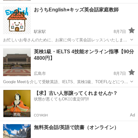
おうちEnglish⭐︎キッズ英会話家庭教師
駅家駅
8月7日
お忙しいお母さんのために、お家に伺って英会話レッスンいたしま
す。 講師歴20年以上。幅広い年齢（1歳から80歳）300人以上の子供の
広島
福山市
駅家駅
英会話
先生
英検1級・IELTS 4技能オンライン指導【90分
成長を見てきました。発音には自信あり。1番長い子で4歳から16歳、
4800円】
12年の付き合いです...
広島市
8月7日
Google Meetを介して受験英語、IELTS、英検1級、TOEFLなどについ
て、90分4,800円で指導いたします。個人レッスンと、集団レッスンを
広島
広島市
英語/基礎英語
【求】古い人形譲ってくれませんか？
実施しています。それぞれ主に週1回の受講頻度となります。 【レッ
状態が悪くてもOK🙆‍♀️査定0円‼️
ス...
Ad
COYASH
無料英会話/英語で読書（オンライン）