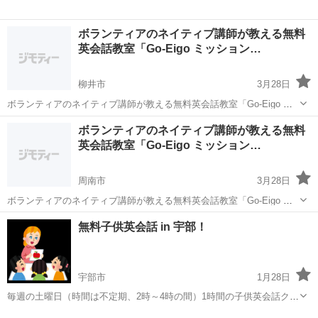
ボランティアのネイティブ講師が教える無料
英会話教室「Go-Eigo ミッション…
柳井市
3月28日
ボランティアのネイティブ講師が教える無料英会話教室「Go-Eigo ミ
ッションスクール」の 柳井クラスです Go-Eigo ミッションスクールは
山口
柳井市
英会話
クラス
ボランティアのネイティブ講師が教える無料
60年以上の歴史を持つ無料英会話教室です。主にアメリカから来たボ
英会話教室「Go-Eigo ミッション…
ランティア...
周南市
3月28日
ボランティアのネイティブ講師が教える無料英会話教室「Go-Eigo ミ
ッションスクール」の 徳山クラスです Go-Eigo ミッションスクールは
山口
周南市
英会話
クラス
無料子供英会話 in 宇部！
60年以上の歴史を持つ無料英会話教室です。主にアメリカから来たボ
ランティア...
宇部市
1月28日
毎週の土曜日（時間は不定期、2時～4時の間）1時間の子供英会話クラ
スを行っています。 ボランティアで行っており、完全無料です！幼稚
山口
宇部市
英会話
クラス