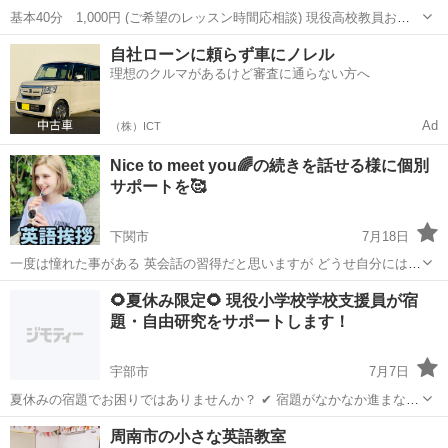
基本40分 1,000円 (ご希望のレッスン時間応相談) 現役高校教員およ
び 現役英検面接官が英語、英会話を 学ぶお手伝いをします。 幼児か
山口
下松市
下松駅
英語
面接官
自社ローンに頼らず車にノレル
ら80代までの指導経験あり。 週一回などの定期レッスンから、 テスト
理想のクルマがあるけど審査に通らない方へ
前、資格取...
Ad
（株）ICT
Nice to meet you🌈の続きを話せる様に個別
サポートを🥰
下関市
7月18日
一度は憧れた事がある 英会話の習得だと思いますが どうせ自分には無
理だろうな💦 そうお考えの方が 沢山いらっしゃると思います🇺🇸 人
山口
下関市
英会話
レッスン
🌻夏休み限定🌻 現役小学校学校支援員が宿
それぞれ 能力の差がある事に 着目するのでは無く い...
題・自由研究をサポートします！
宇部市
7月7日
夏休みの宿題でお困りではありませんか？ ✔ 宿題がなかなか進まない
✔ 自由研究のテーマが決まらない ✔ 読書感想文をどう書けばよいか分
山口
宇部市
英語
自由研究
周南市の小さな英語教室
からない ✔ 夏休みの学習習慣をつけたい 現役小学校学校支援員が、