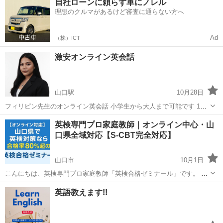
自社ローンに頼らず車にノレル
パソコン教室 主な学歴:高校理系 進学校偏差値60程度 高校在学中英
理想のクルマがあるけど審査に通らない方へ
語圏に短期留学し、現地...
Ad
（株）ICT
激安オンライン英会話
山口駅
10月28日
フィリピン先生のオンライン英会話 小学生から大人まで可能です 1対1
授業ので、 時間は自由に選択出来ます 学生さんの教材提供すれば、教
山口
山口市
山口駅
英会話
オンライン
英検専門プロ家庭教師｜オンライン中心・山
える事も出来ます https://brightlearners.vercel.app ...
口県全域対応【S-CBT完全対応】
山口市
10月1日
こんにちは、英検専門プロ家庭教師「英検合格ゼミナール」です。 完
全オンライン授業中心で全国からご利用いただけますが、特に**山口
山口
山口市
英検
1級
英語教えます!!
県（山口市・下関市・宇部市・岩国市・周南市・防府市・萩市・光
市・長門市・柳井市・美祢市・山陽小...