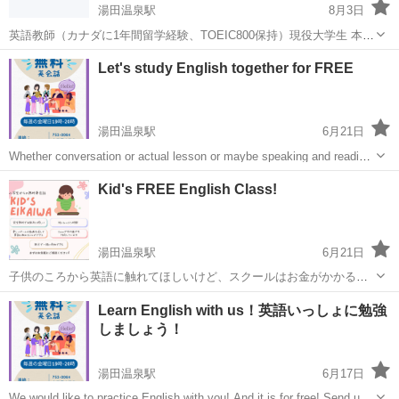
湯田温泉駅
8月3日
英語教師（カナダに1年間留学経験、TOEIC800保持）現役大学生 本物
の英会話力を持つ先生から英語を学びませんか？ 初めまして現役山口
山口
山口市
湯田温泉駅
英会話
英語教師
Let's study English together for FREE
大学生のJotaroです！ 自己紹介 ・20歳 ・山口大学経済学部経営本科3
年生 ・20...
湯田温泉駅
6月21日
Whether conversation or actual lesson or maybe speaking and reading,
we got you! We would like to practice Engli...
山口
山口市
湯田温泉駅
英会話
Let
Kid's FREE English Class!
湯田温泉駅
6月21日
子供のころから英語に触れてほしいけど、スクールはお金がかかる、
十分な時間が取れない、場所が遠くて大変、、、どんな風に思ったこ
山口
山口市
湯田温泉駅
英会話
オンライン
Learn English with us！英語いっしょに勉強
とありませんか？？私達の子供英会話は、完全無料、一回基本30分の
しましょう！
英会話です♪ボランティアの外国人と日...
湯田温泉駅
6月17日
We would like to practice English with you! And it is for free! Send us a