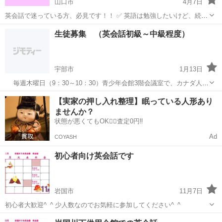
山口市
4月7日
英会話で迷っている方、必見です！！ ✅ 英語は勉強したいけど、続か
ない ✅ 毎回初めまして・・の格安オンライン英会話😭 ✅ 自分にピッ
山口
山口市
英会話
コミュニケーション
生徒募集 （英会話初級～中級程度）
タリの英会話教室がない ✅ 英語にコンプレックスがある 私たちのイ
エ...
宇部市
1月13日
毎週木曜日（9：30～10：30）青少年会館3階会議室で、カナダ人の
先生を囲んで毎回テーマを決め、フリートーキングの形で英会話を学
山口
宇部市
英会話
青少年会館
【実家の押し入れ整理】眠っている人形あり
んでいます。 ちょっと話したい方も、より上手になりたい人も。いつ
ませんか？
でも見学いただけますの...
状態が悪くてもOK🙆‍♀️査定0円‼️
Ad
COYASH
初心者向け英会話です
岩国市
11月7日
初心者大歓迎^_^ 少人数なのでお気軽に参加してください^_^
山口
岩国市
英会話
初心者