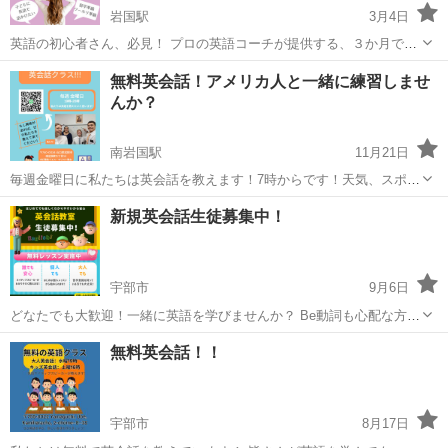
岩国駅
3月4日
英語の初心者さん、必見！ プロの英語コーチが提供する、３か月で必
要な英語力が身に付くコーチングの一部を大公開！ あなたの英語のお
山口
山口市
岩国駅
英会話
コーチング
無料英会話！アメリカ人と一緒に練習しませ
悩みをご相談いただけます！ 【こんな方におすすめ！】 ★海外旅行に
んか？
行きたい ★...
南岩国駅
11月21日
毎週金曜日に私たちは英会話を教えます！7時からです！天気、スポー
ツ、文化、英語で何でもを教えることができます！
山口
岩国市
南岩国駅
英語
無料
新規英会話生徒募集中！
宇部市
9月6日
どなたでも大歓迎！一緒に英語を学びませんか？ Be動詞も心配な方、
もっと話してみたい方、本物の英語を学びたい方、どなたでも始めら
山口
宇部市
英会話
ネイティブスピーカー
無料英会話！！
れます！ みんなで楽しく英語を学びましょう！ ネイティブスピーカー
が教えてくれます！ ...
宇部市
8月17日