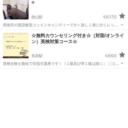
お子さま一人ひとり...
徳山駅
6月17日
周南市の英語教室コットンキャンディーです⭐ 楽しく身に付くレッス
ンをしています。バイリンガルの日本人講師が日本語を混ぜて進めま
山口
周南市
徳山駅
英語/基礎英語
英語教室
☆無料カウンセリング付き☆（対面/オンライ
すので、分からないものをきちんと理解して次に進んでいけます✨ 以
ン）英検対策コース☆
下のクラスで生徒さん募...
長府駅
6月6日
英検合格を最短で目指す講座です！（１級及び準１級は除く） 〇コー
スの特徴 ①完全オンライン※対面をご希望の方はご相談ください ②お
山口
下関市
長府駅
英検
オンライン
一人お一人に合った学習計画の作成 ③レッスン時間外でも質問し放題
（スカイプのチャッ...