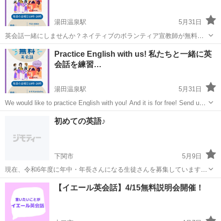
湯田温泉駅
5月31日
英会話一緒にしませんか？ネイティブのボランティア宣教師が無料で
教えてくれます！グループと個人クラスを教えていますので興味あれ
山口
山口市
湯田温泉駅
英会話
無料
Practice English with us! 私たちと一緒に英
ば是非一緒に勉強しましょう！メッセージを送ってください！✨
会話を練習…
湯田温泉駅
5月31日
We would like to practice English with you! And it is for free! Send us a
message if you're interested! 私たちと一...
山口
山口市
湯田温泉駅
英語
興味
初めての英語♪
下関市
5月9日
現在、令和6年度に年中・年長さんになる生徒さんを募集しています。
楽しみながら英語に親しむことができるレッスンを行っています。初
山口
下関市
英語/基礎英語
レッスン
【イエール英会話】4/15無料説明会開催！
めての習い事にいかがですか？ ただ今無料体験レッスン受付中です♪
月謝は4000円...