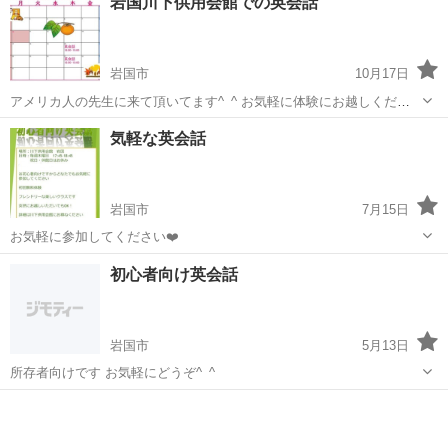
岩国川下供用会館での英会話
岩国市
10月17日
アメリカ人の先生に来て頂いてます^_^ お気軽に体験にお越しくださ
い^_^ 初心者大歓迎🤗
山口
岩国市
英会話
会館
気軽な英会話
岩国市
7月15日
お気軽に参加してください❤️
山口
岩国市
英会話
初心者向け英会話
岩国市
5月13日
所存者向けです お気軽にどうぞ^_^
山口
岩国市
英会話
初心者