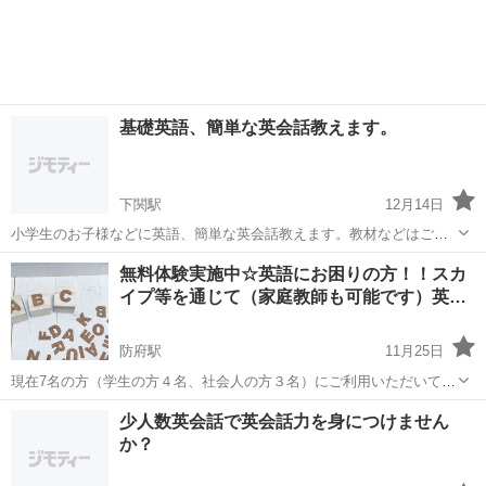
園、小学生低学年向けのクラスになります。 興味がありましたら是非
ご連絡ください。場...
基礎英語、簡単な英会話教えます。
下関駅
12月14日
小学生のお子様などに英語、簡単な英会話教えます。教材などはご相
談した上でその子その子に応じた教材を用意していただきます。 一時
山口
下関市
下関駅
英語/基礎英語
曜日
無料体験実施中☆英語にお困りの方！！スカ
間1000円+往復の交通費。私の自宅でも可。その場合当然交通費はあ
イプ等を通じて（家庭教師も可能です）英…
りません。最低時間などは設けては...
防府駅
11月25日
現在7名の方（学生の方４名、社会人の方３名）にご利用いただいてお
ります(^^) ☆学生の方、社会人の方、どなたでもお気軽にご連絡くだ
山口
防府市
防府駅
英会話
TOEIC
少人数英会話で英会話力を身につけません
さい ☆パソコン教室も行っておりますので、ご興味おありの方、ご連
か？
絡ください ☆無料...