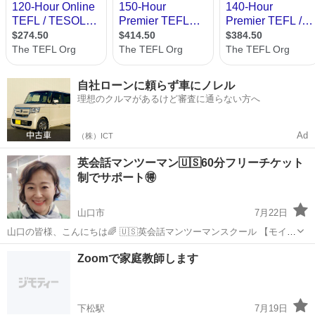
自社ローンに頼らず車にノレル
理想のクルマがあるけど審査に通らない方へ
Ad
（株）ICT
英会話マンツーマン🇺🇸60分フリーチケット
制でサポート🉐
山口市
7月22日
山口の皆様、こんにちは🌈 🇺🇸英会話マンツーマンスクール 【モイ
ザ】MOIZAと申します🙇‍♂️ 🟣好きな海外アーティストや ハリウッド映
山口
山口市
英会話
Zoomで家庭教師します
画などで話してる内容を 少しでも字幕なしで理解したい❗️ 🟣何となく
でも 英...
下松駅
7月19日