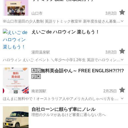
山口市
3月2日
🌸山口市湯田の少人数制 英語リトミック教室🌸 新年度生徒さん募集中
です。 「英語が初めてでも大丈夫かな？」 「人見知りだけどついてい
山口
山口市
その他
少人数
えいご de ハロウィン 楽しもう！
けるかな？」 そんなお子さまにも安心の、 少人数制レッスンです。
英...
湯田温泉駅
3月2日
ハロウィン えいご イベント ＼年少〜小学1.2年生 英語でハロウィンを
楽しもう／ ピアノに合わせてリズムで英語リトミック🎹 工作や絵本の
山口
山口市
湯田温泉駅
その他
夏休み
🇦🇺無料英会話やん～ FREE ENGLISH?!?!?
読み聞かせ、ハロウィンゲームも！ 英語とハロウィンを体験しません
🇺🇲
か？ ...
南岩国駅
2月25日
ほんまに無料やで！オーストラリア人やアメリカ人のしゃべり方を真
似して英会話を楽しもう！金曜の夜7時から8時まで、山口県岩国市で
山口
岩国市
南岩国駅
英会話
無料
自社ローンに頼らず車にノレル
やっとるんや。英会話でちゃっかり外国人みたいにしゃべれるように
理想のクルマがあるけど審査に通らない方へ
なれ！