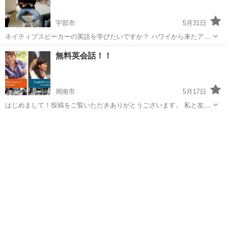
宇部市
5月31日
ネイティブスピーカーの英語を学びたいですか？ ハワイから来たアー
ロンといいます。私と3人の友達は教会のボランティア宣教師として無
山口
宇部市
英会話
宣教師
無料英会話！！
料で英会話を教えています。 グループ英会話と個別の英会話ができま
す！ 毎週水曜日の19時か...
周南市
5月17日
はじめまして！投稿をご覧いただきありがとうございます。 私と友達
で無料英会話をしようと思っています。 イングリッシュコネクトとい
山口
周南市
英語
無料
う教材を用いてレッスンを行います。 留学を考えている方や、目標が
ある方などを募集しています...