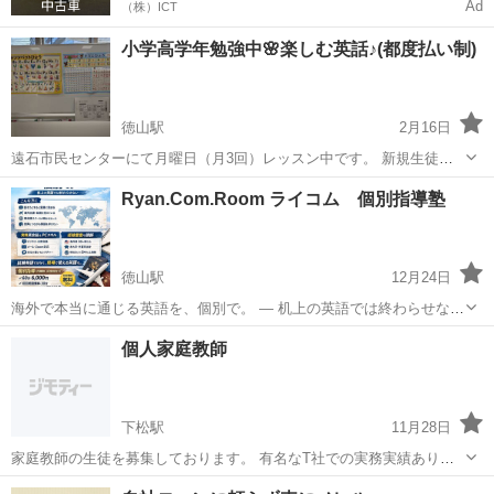
Ad
（株）ICT
小学高学年勉強中🌸楽しむ英話♪(都度払い制)
徳山駅
2月16日
遠石市民センターにて月曜日（月3回）レッスン中です。 新規生徒さ
ん募集中です😊 楽しみながら学べるわかりやすいレッスンです。 アル
山口
周南市
徳山駅
英会話
英語教室
Ryan.Com.Room ライコム 個別指導塾
ファベット、数字が英語で出来れば大丈夫！ 英語は難しくないよ。楽
しいよ♫ 無...
徳山駅
12月24日
海外で本当に通じる英語を、個別で。 ― 机上の英語では終わらせない
― ⸻ こんな方に • 英語を勉強してきたが、話そうとすると止まる
山口
周南市
徳山駅
英会話
海外
個人家庭教師
• 海外出張・転職・駐在・海外とのやり取りを控えている • 英会話スク
ールが...
下松駅
11月28日
家庭教師の生徒を募集しております。 有名なT社での実務実績ありで
す。 担当科目:中学受験全科目、中高生、社会人向け英会話教室、基礎
山口
下松市
下松駅
英会話
1級