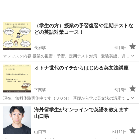
（学生の方）授業の予習復習や定期テストな
どの英語対策コース！
長府駅
6月6日
☆レッスン内容 授業の復習・予習、定期テスト対策、受験英語、資格
試験（英検等） ※レッスン内容はご希望に応じて柔軟に変更させてい
山口
下関市
長府駅
英語/基礎英語
定期テスト
オトナ世代のイチからはじめる英文法講座
ただきますので、お気軽にご相談ください。 ※社会人の方は別途ご相
談ください。 ...
下関駅
6月6日
現在、無料体験実施中です（３０分） 基礎から学ぶ英文法の講座です
（英語で「聞く」「読む」「話す」「書く」技能を使いこなすために
山口
下関市
下関駅
英語/基礎英語
1級
海外留学生がオンラインで英語を教えます
は、文法という英語のルールを学ぶことが非常に重要です） 以下のよ
山口県
うなお悩みを抱えていら...
山口市
5月11日