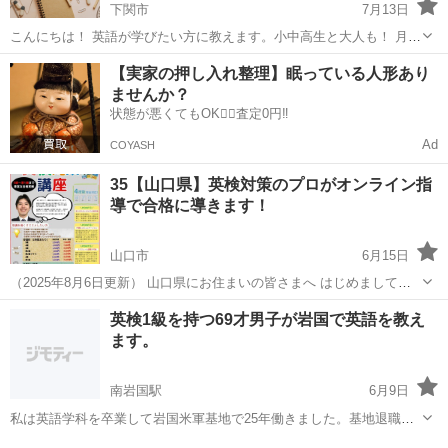
下関市
7月13日
こんにちは！ 英語が学びたい方に教えます。小中高生と大人も！ 月曜
日ー金曜日 １０:００−１６:３０ 一時間 ２０００円 基礎英語や簡
山口
下関市
英会話
ネイティブ
【実家の押し入れ整理】眠っている人形あり
単な英会話教えます。 ネイティブの英語を話せます。 ア...
ませんか？
状態が悪くてもOK🙆‍♀️査定0円‼️
Ad
COYASH
35【山口県】英検対策のプロがオンライン指
導で合格に導きます！
山口市
6月15日
（2025年8月6日更新） 山口県にお住まいの皆さまへ はじめまして、
英検合格ゼミナールの鈴木と申します。 これまで多くの生徒さんを英
山口
山口市
英語
国語
英検1級を持つ69才男子が岩国で英語を教え
検合格に導いてきた、英検対策に特化したプロ家庭教師です。 ✅5級〜
ます。
準1級まで対応 ...
南岩国駅
6月9日
私は英語学科を卒業して岩国米軍基地で25年働きました。基地退職後
も英語関係の仕事をしてきたので経験を生かして英語習得に困ってい
山口
岩国市
南岩国駅
英語/基礎英語
1級