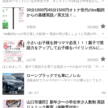
現在ポーランドにいる大学生です。オンラインで1年ほど中学生から大
人の方まで英語を教えています。IELTS 6.0 と高いわけではないです
山口
山口市
英語/基礎英語
オンライン
30分1000円/45分1500円オトナ世代のbe動詞
が英語の基礎は教えることができます。 学校の定期テスト対策 英話を
からの基礎英語／英文法！…
話せるようにな...
宇部市
3月28日
~be動詞からの学び直し大歓迎〜 英語の学び直ししようと写真の中学
英語〜テキストを買ったものの なかなかつづかなかったオトナ世代の
山口
宇部市
英語/基礎英語
興味
小さいお子様を持つママ必見！！！親子で英
あなたへ。 月2回〜のオンライン面談授業（zoom,meet,LINE通話など
語力をアップしてお子様をバイリンガルに…
で3...
山口市
3月20日
はじめまして。 親子で英語力を育てる英語コーチのあやです😊 「子ど
もに英語を話せるようになってほしい」 そう思ったことはありません
山口
山口市
その他
ローンブラックでも車にノレル
か？ でも実際は… ・インターナショナルスクールは高額でハードルが
信販会社でクルマのローンやリースが通らなくてもクル
高い ...
マをご利用いただけるサービスがあります！
Ad
（株）ICT
山口市湯田】新年少〜小学生🌸少人数制 英語
リトミック教室（体験受付中）