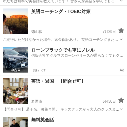
私たちは無料で英会話を教えています！ 皆さんが英語を学んでもっと
成長できるようにしたいとおもっています✨ 英語が苦手だったり、何
山口
宇部市
英語
無料
英語コーチング・TOEIC対策
から始めたらいいかわからないひとはぜひメッセージしてください！
ネイティブスピーカーと一緒...
徳山駅
7月29日
ご納得いただけなかった場合、返金保証あり。 英語コーチングまたは
TOEIC対策 TOEICスコア930点保有しています。 初級から中級の英語
山口
周南市
徳山駅
TOEIC(R)テスト
TOEIC
ローンブラックでも車にノレル
学習者を対象としています。 主にオンラインで行う予定です。 まずは
信販会社でクルマのローンやリースが通らなくてもクル
お問い合せい...
マをご利用いただけるサービスがあります！
Ad
（株）ICT
英語・岩国 【問合せ可】
岩国市
6月30日
【問合せ可】 若干名、募集再開。 キッズクラスから大人のクラスま
で、マンツーマン、少人数のレッスンができます。 お気軽にどうぞ。
山口
岩国市
英語
不定期
無料英会話