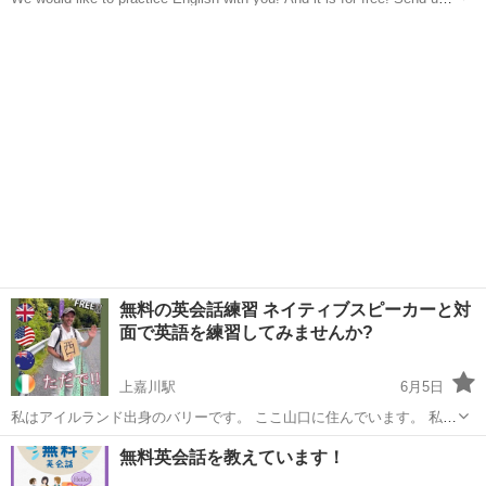
message if you're interested! 私たちと一緒に英...
山口
山口市
湯田温泉駅
英会話
興味
無料の英会話練習 ネイティブスピーカーと対
面で英語を練習してみませんか?
上嘉川駅
6月5日
私はアイルランド出身のバリーです。 ここ山口に住んでいます。 私は
素晴らしい日本の家族と一緒に働き、ボランティア活動をするために
山口
山口市
上嘉川駅
英語
セッション
無料英会話を教えています！
日本に6か月間滞在します。 私が提供するのは、山口市中心部での 30
～ 40 分の無料英会...