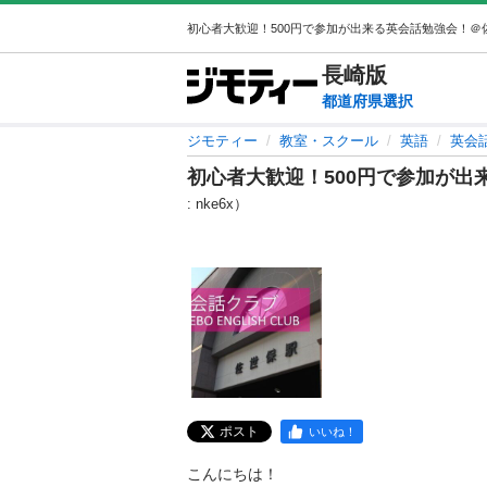
長崎
版
都道府県選択
ジモティー
教室・スクール
英語
英会
初心者大歓迎！500円で参加が出
: nke6x）
ポスト
いいね！
こんにちは！
