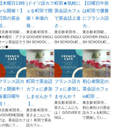
【木曜日13時
)ドイツ語カフ
町田★気軽に
【日曜日午前
から開催！】
ェを町田で開
英会話カフェ
は町田で優雅
町田の英会
催！本場の
で英会話上達
にフランス語
話...
発...
さ...
カ...
東京都 町田駅...
東京都 町田市...
東京都 町田市...
東京都 町田駅...
◆木曜日：アフタ
GOOVER ENGLI
GOOVER ENGLI
GOOVER ENGLI
ヌーン英会話ラウ
SH SCHOOL ...
SH SCHOOL町...
SH SCHOOL町...
ンジ◆ ...
フランス語カ
町田で英会話
フランス語カ
初心者限定の
フェ開催中！
カフェに参加
フェに参加し
英会話カフェ
毎週日曜午
しませんか？
ませんか？
in町田 ...
東京都 町田市...
東京都 町田市...
前！...
【...
皆さんこんにち
初心者向けの英会
東京都 町田市...
東京都 町田市...
は！ GOOVER E
話カフェを町田に
GOOVER町田校
皆さまこんにち
NGL...
て開催してい...
では、英会話カフ
は！ 町田で英会
ェの他にフ...
話カフェ...