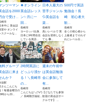
マンツーマン
🍀オンライン
日本人最大の
500円で英語
英会話を2000
英会話レッス
苦手ジャンル
勉強会！長
円台で受け...
ン✨月に一
💦英会話を
崎 初心者大
長崎市
回...
楽...
歓...
日本中に 英会話
長崎市
長崎市
長崎市
教室や オンライ
ヨーロッパ出身、
高いレベルで 英
全くの初心者から
ンスクールな...
日本に9年間在住
会話を習得しなく
上級者までそれぞ
している英語...
ても 🔴...
れにレベル分...
無料グループ
2時間英語に
週末の午前中
英会話に来ま
どっぷり浸か
は英会話勉強
せんか？
る！＼長崎市
会に参加して
赤迫駅
の...
有...
皆さんこんにち
長崎市
長崎市
は！毎週金曜日の
こんにちは＼(^o^)
【どなたでも参加
19時から20...
／ 長崎勤労福祉...
歓迎の英会話サー
クルです】 ...