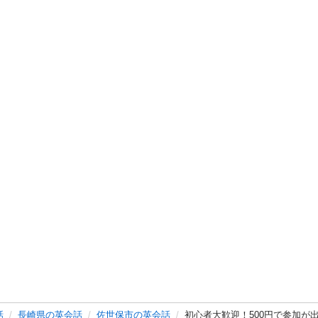
話
長崎県の英会話
佐世保市の英会話
初心者大歓迎！500円で参加が