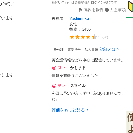
※問い合わせは会員登録とログイン必須です
)／

違反を報告
注意事項
す♪

投稿者
Yoshimi Ka
女性
投稿： 
2456
4.5
(
68
)
認証とは
身分証
電話番号
法人書類
英会話情報などを中心に配信しています。
良い
かもまま
す

情報を有難うございました
良い
スマイル
今回は予定が合わず申し訳ありませんでし
た。
評価をもっと見る