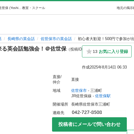
初心者大歓迎！500円で参加が出来る英会話勉強会！＠佐世保 (Yoshimi Ka) 佐世保の英会話の生徒募集・教室・スクールの広告掲示板｜ジモティー
教室・スクール
地元の掲示
話
長崎県の英会話
佐世保市の英会話
初心者大歓迎！500円で参加が
来る英会話勉強会！＠佐世保
（投稿ID
13
お気に入り登録
作成
2025年8月14日 06:33
直接/
直接
仲介
地域
佐世保市
 - 三浦町
JR佐世保線 - 
佐世保駅
開催場所
長崎県佐世保市三浦町
連絡先
投稿者にメールで問い合わせ