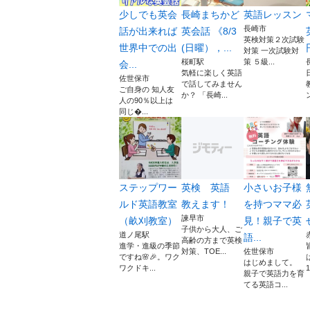
少しでも英会
長崎まちかど
英語レッスン
長崎市
話が出来れば
英会話 《8/3
英検対策２次試験
世界中での出
(日曜），...
対策 一次試験対
桜町駅
策 ５級...
会...
気軽に楽しく英語
佐世保市
で話してみません
ご自身の 知人友
か？ 「長崎...
人の90％以上は
同じ...
ステップワー
英検 英語
小さいお子様
ルド英語教室
教えます！
を持つママ必
諫早市
（畝刈教室）
見！親子で英
子供から大人、ご
道ノ尾駅
語...
高齢の方まで英検
進学・進級の季節
対策、TOE...
佐世保市
ですね🌸🎉。ワク
はじめまして。
ワクドキ...
親子で英語力を育
てる英語コ...