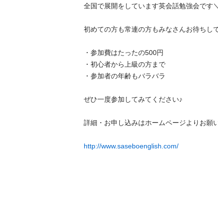
全国で展開をしています英会話勉強会です＼(^o^
初めての方も常連の方もみなさんお待ちしていま
・参加費はたったの500円

・初心者から上級の方まで

・参加者の年齢もバラバラ

ぜひ一度参加してみてください♪

詳細・お申し込みはホームページよりお願いしま
http://www.saseboenglish.com/