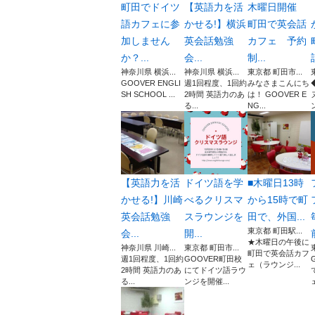
町田でドイツ
【英語力を活
木曜日開催
語カフェに参
かせる!】横浜
町田で英会話
加しません
英会話勉強
カフェ 予約
か？...
会...
制...
神奈川県 横浜...
神奈川県 横浜...
東京都 町田市...
GOOVER ENGLI
週1回程度、1回約
みなさまこんにち
SH SCHOOL ...
2時間 英語力のあ
は！ GOOVER E
る...
NG...
【英語力を活
ドイツ語を学
■木曜日13時
かせる!】川崎
べるクリスマ
から15時で町
英会話勉強
スラウンジを
田で、外国...
東京都 町田駅...
会...
開...
★木曜日の午後に
神奈川県 川崎...
東京都 町田市...
町田で英会話カフ
週1回程度、1回約
GOOVER町田校
ェ（ラウンジ...
2時間 英語力のあ
にてドイツ語ラウ
る...
ンジを開催...