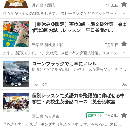
沖縄県 那覇市
7月31日
読みながら会話の練習をします。
スピーキング
などのアットプットの
能力向上もでき…
沖縄
那覇市
英会話
英会話レッスン
［夏休み🌻限定］英検3級・準２級対策 ☀️ま
ずは3回お試しレッスン 平日昼間の…
千葉県 新検見川駅
7月31日
ます。 新形式ライティング対策、
スピーキング
面接対策、リスニング
対策にも本番形…
千葉
千葉市
新検見川駅
英語
ライティング
ローンブラックでも車にノレル
信販会社でクルマのローンやリースが通らなくてもクル
マをご利用いただけるサービスがあります！
Ad
（株）ICT
個別レッスンで英語力を飛躍的に伸ばせる中
学生・高校生英会話コース（英会話教室 …
7月24日
提携サイト
愛知県 名古屋市
語を読む力）と
スピーキング
力（英語を話す… す。もちろん、
スピー