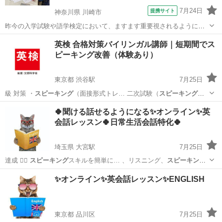
7月24日
提携サイト
神奈川県 川崎市
昨今の入学試験や語学検定において、ますます重要視されるようにな
ってきたコミュニケーション能力。定期試験や入学試験に向けてコツ
神奈川
川崎市
英会話
英検 合格対策バイリンガル講師｜短期間でス
コツ努力をして英語を学んできたはずなのに、いざとなると何も話せ
ピーキング改善（体験あり）
ず、海外ドラマを観ても字幕に頼らなくて...
東京都 渋谷駅
7月25日
級 対策 ・
スピーキング
（面接形式トレ… 二次試験（
スピーキング
）
・答… ちている ・
スピーキング
が苦手 ・準…
東京
港区
渋谷駅
塾
🍀聞ける話せるようになる✨オンライン✨英
会話レッスン🍀日常生活会話特化🍀
埼玉県 大宮駅
7月25日
達成 🙆‍♂
スピーキング
スキルを簡単に… 、リスニング、
スピーキン
グ
、最初表面上の… 活動 ⚜️
スピーキング
を通して新しい…
埼玉
さいたま市
大宮駅
英会話
フォニックス
✨オンライン✨英会話レッスン✨ENGLISH
東京都 品川区
7月25日