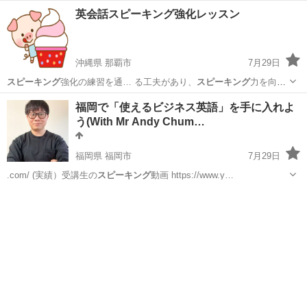
英会話スピーキング強化レッスン
沖縄県 那覇市
7月29日
スピーキング
強化の練習を通… る工夫があり、
スピーキング
力を向上
させま…
沖縄
那覇市
英会話
スピーキング
福岡で「使えるビジネス英語」を手に入れよ
う(With Mr Andy Chum…
福岡県 福岡市
7月29日
.com/ (実績）受講生の
スピーキング
動画 https://www.y…
福岡
福岡市
TOEIC(R)テスト
TOEIC