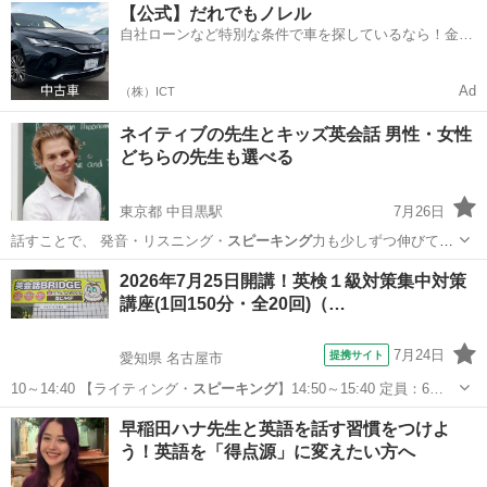
東京
千代田区
日比谷駅
TOEIC(R)テスト
TOEIC
【公式】だれでもノレル
自社ローンなど特別な条件で車を探しているなら！金利
0%で車をご提供、ノレル独自与信システム。
Ad
（株）ICT
ネイティブの先生とキッズ英会話 男性・女性
どちらの先生も選べる
東京都 中目黒駅
7月26日
話すことで、 発音・リスニング・
スピーキング
力も少しずつ伸びてい
きます。 …
東京
目黒区
中目黒駅
英会話
先生
2026年7月25日開講！英検１級対策集中対策
講座(1回150分・全20回)（…
7月24日
提携サイト
愛知県 名古屋市
10～14:40 【ライティング・
スピーキング
】14:50～15:40 定員：6…
愛知
名古屋市
英検
早稲田ハナ先生と英語を話す習慣をつけよ
う！英語を「得点源」に変えたい方へ