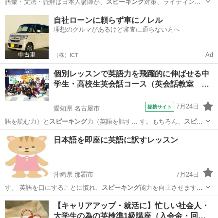
語彙・文法・読解は日本人講師が、
スピーキング
対策、ライティング
対策はネイティブ…
愛知
名古屋市
英検
自社ローンに頼らず車にノレル
理想のクルマがあるけど審査に通らない方へ
Ad
（株）ICT
個別レッスンで英語力を飛躍的に伸ばせる中
学生・高校生英会話コース（英会話教室 …
7月24日
提携サイト
愛知県 名古屋市
語を読む力）と
スピーキング
力（英語を話す… す。もちろん、
スピー
キング
に力を入れると… とに重点を置き
スピーキング
力を、宿題と
愛知
名古屋市
英会話
日本語を即座に英語に訳すレッスン
し…
沖縄県 那覇市
7月24日
す。 英語を口にすることに慣れ、
スピーキング
能力を向上させます。
レッスン中…
沖縄
那覇市
英会話
レッスン
【キャリアアップ・就活に】忙しい社会人・
大学生の為の英検準1級講座（入会金・回…