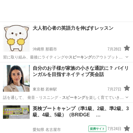
大人初心者の英語力を伸ばすレッスン
沖縄県 那覇市
7月28日
習に取り組み、最後にライティングや
スピーキング
のアウトプット練
習するのが効果的で…
沖縄
那覇市
英会話
レッスン
自分のお子様が家族の小さな通訳に？ バイリ
ンガルを目指すネイティブ英会話
東京都 若林駅
7月27日
話を通して、 発音・リスニング・
スピーキング
を楽しく育てていきま
す。 た…
東京
世田谷区
若林駅
英会話
ネイティブ
英検ブートキャンプ（準1級、2級、準2級、3
級、4級、5級）（BRIDGE …
7月24日
提携サイト
愛知県 名古屋市