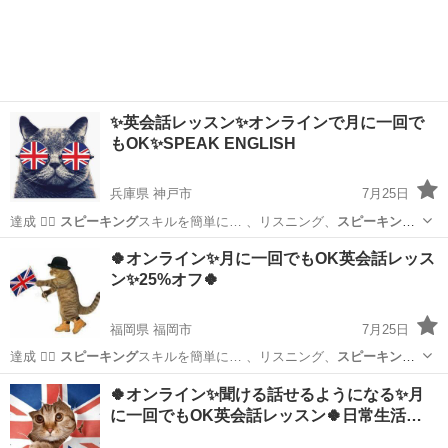
✨英会話レッスン✨オンラインで月に一回で
もOK✨SPEAK ENGLISH
兵庫県 神戸市
7月25日
達成 🙆‍♂
スピーキング
スキルを簡単に… 、リスニング、
スピーキン
グ
、最初表面上の… 活動 ⚜️
スピーキング
を通して新しい…
兵庫
神戸市
英語
フォニックス
🍀オンライン✨月に一回でもOK英会話レッス
ン✨25%オフ🍀
福岡県 福岡市
7月25日
達成 🙆‍♂
スピーキング
スキルを簡単に… 、リスニング、
スピーキン
グ
、最初表面上の… 活動 ⚜️
スピーキング
を通して新しい…
福岡
福岡市
英会話
フォニックス
🍀オンライン✨聞ける話せるようになる✨月
に一回でもOK英会話レッスン🍀日常生活…