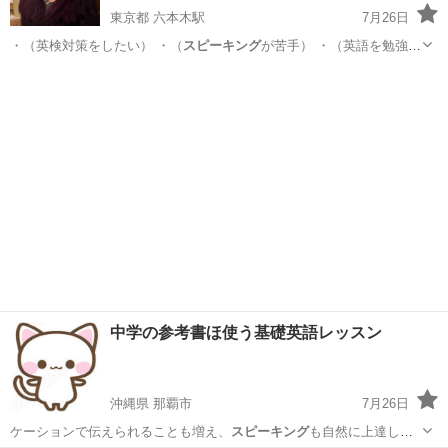
東京都 六本木駅
7月26日
・（英検対策をしたい） ・（
スピーキング
が苦手） ・（英語を勉強し
ている…
東京
文京区
六本木駅
英語/基礎英語
中学の参考書ほ使う基礎英語レッスン
沖縄県 那覇市
7月26日
ケーションで伝えられることも増え、
スピーキング
も自然に上達しま