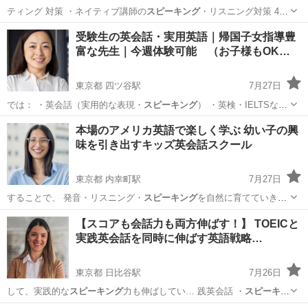
ティング 対策 ・ネイティブ講師の
スピーキング
・リスニング対策 4技
能をもれなく…
愛知
名古屋市
英検
受験生の英会話・実用英語｜帰国子女指導豊
富な先生｜今週体験可能 （お子様もOK…
東京都 四ツ谷駅
7月27日
では： ・英会話（実用的な表現・
スピーキング
） ・英検・IELTSなど
の試験…
東京
港区
四ツ谷駅
英会話
IELTS
本場のアメリカ英語で楽しく学ぶ 幼い子の興
味を引き出すキッズ英会話スクール
東京都 内幸町駅
7月27日
することで、 発音・リスニング・
スピーキング
を自然に育てていきま
す。 ネ…
東京
千代田区
内幸町駅
英語/基礎英語
興味
【スコアも会話力も両方伸ばす！】 TOEICと
実践英会話を同時に伸ばす英語戦略…
東京都 日比谷駅
7月26日
して、実践的な
スピーキング
力も伸ばしてい… 践英会話 ・
スピーキン
グ
／アウトプット…