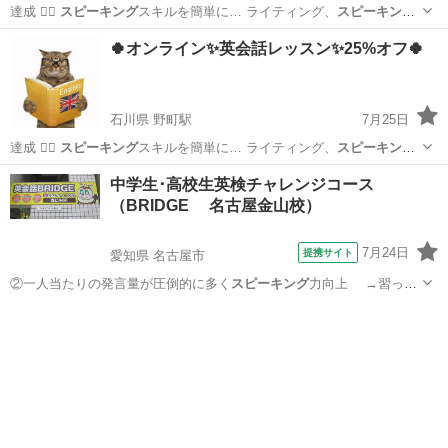
達成 🙆‍♂
スピーキング
スキルを簡単に… ライティング、
スピーキング
の 4 つの英… 、リスニング、
スピーキング
、最初表面上の…
東京
品川区
英会話
スピーキング
🍀オンライン✨英会話レッスン✨25%オフ🍀
石川県 野町駅
7月25日
達成 🙆‍♂
スピーキング
スキルを簡単に… ライティング、
スピーキング
の 4 つの英… 、リスニング、
スピーキング
、最初表面上の…
石川
金沢市
野町駅
英語
スピーキング
中学生･高校生英検チャレンジコース
（BRIDGE 名古屋金山校）
7月24日
提携サイト
愛知県 名古屋市
②一人当たりの発言量が圧倒的に多く
スピーキング
力向上 →習った
語彙や文法を会話…
愛知
名古屋市
英検