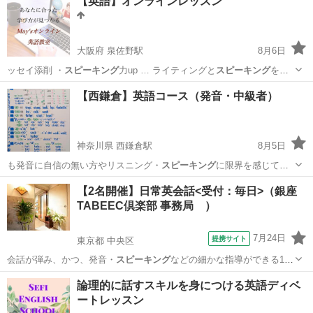
【英語】オンラインレッスン
大阪府 泉佐野駅
8月6日
ッセイ添削 ・
スピーキング
力up … ライティングと
スピーキング
を中
心に進める…
大阪
泉佐野市
泉佐野駅
英語/基礎英語
シニア
【西鎌倉】英語コース（発音・中級者）
神奈川県 西鎌倉駅
8月5日
も発音に自信の無い方やリスニング・
スピーキング
に限界を感じてい
る方には役に立つ内…
神奈川
鎌倉市
西鎌倉駅
発音
1級
【2名開催】日常英会話<受付：毎日>（銀座
TABEEC倶楽部 事務局 ）
7月24日
提携サイト
東京都 中央区
会話が弾み、かつ、発音・
スピーキング
などの細かな指導ができる1～
4名ま…
東京
中央区
TOEIC(R)テスト
論理的に話すスキルを身につける英語ディベ
ートレッスン