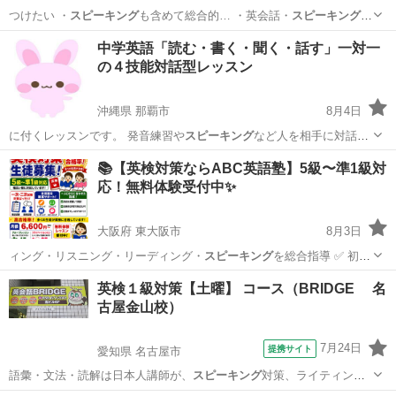
つけたい ・
スピーキング
も含めて総合的… ・英会話・
スピーキング
指
導も対応可 …
千葉
千葉市
英会話
1級
中学英語「読む・書く・聞く・話す」一対一
の４技能対話型レッスン
沖縄県 那覇市
8月4日
に付くレッスンです。 発音練習や
スピーキング
など人を相手に対話を
する学習が効果…
沖縄
那覇市
英語/基礎英語
レッスン
📚【英検対策ならABC英語塾】5級〜準1級対
応！無料体験受付中✨
大阪府 東大阪市
8月3日
ィング・リスニング・リーディング・
スピーキング
を総合指導 ✅ 初め
て英検を受け…
大阪
東大阪市
英検
1級
英検１級対策【土曜】 コース（BRIDGE 名
古屋金山校）
7月24日
提携サイト
愛知県 名古屋市
語彙・文法・読解は日本人講師が、
スピーキング
対策、ライティング
対策はネイティブ…