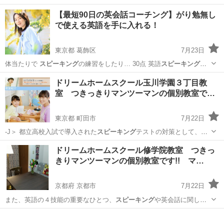
ス…
千葉
船橋市
英語
【最短90日の英会話コーチング】がり勉無し
で使える英語を手に入れる！
東京都 葛飾区
7月23日
体当たりで
スピーキング
の練習をしたり… 30点 英語
スピーキング
テ
スト試験官（…
東京
葛飾区
英会話
コーチング
ドリームホームスクール玉川学園３丁目教
室 つきっきりマンツーマンの個別教室で
す…
東京都 町田市
7月22日
-J＞ 都立高校入試で導入された
スピーキング
テストの対策として、丁
寧に発音指導…
東京
町田市
塾
マンツーマン
ドリームホームスクール修学院教室 つきっ
きりマンツーマンの個別教室です!! マ…
京都府 京都市
7月22日
また、英語の４技能の重要なひとつ、
スピーキング
や英会話に関して
もご相談ください。…
京都
京都市
塾
マンツーマン