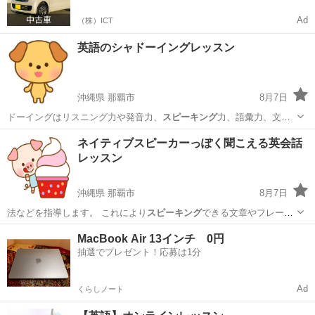
Ad
（株）ICT
英語のシャドーイングレッスン
沖縄県 那覇市
8月7日
ドーイングはリスニング力や発音力、
スピーキング
力、語彙力、文法
力、リーディング力…
沖縄
那覇市
英会話
レッスン
ネイティブスピーカーっぽく聞こえる英会話
レッスン
沖縄県 那覇市
8月7日
法などを指導します。 これにより
スピーキング
できる文章やフレーズ
がどんどん増え…
沖縄
那覇市
英会話
ネイティブスピーカー
MacBook Air 13インチ 0円
抽選でプレゼント！応募は1分
Ad
くらしノート