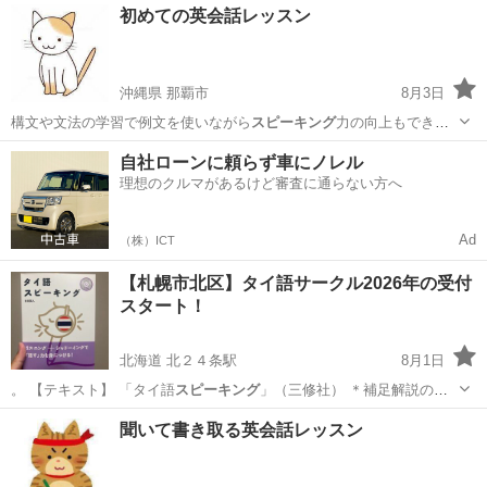
愛知
名古屋市
英検
初めての英会話レッスン
沖縄県 那覇市
8月3日
構文や文法の学習で例文を使いながら
スピーキング
力の向上もできま
す。 平日は…
沖縄
那覇市
英会話
英会話レッスン
自社ローンに頼らず車にノレル
理想のクルマがあるけど審査に通らない方へ
Ad
（株）ICT
【札幌市北区】タイ語サークル2026年の受付
スタート！
北海道 北２４条駅
8月1日
。 【テキスト】 「タイ語
スピーキング
」（三修社） ＊補足解説のテ
キス…
北海道
札幌市
北２４条駅
タイ語
サロン
聞いて書き取る英会話レッスン