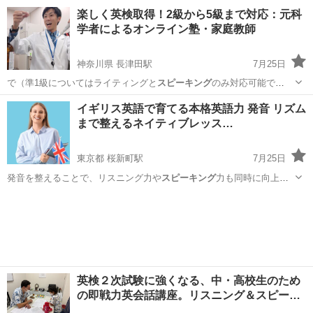
す。 「英単語・…
沖縄
那覇市
英語/基礎英語
レッスン
楽しく英検取得！2級から5級まで対応：元科
学者によるオンライン塾・家庭教師
神奈川県 長津田駅
7月25日
で（準1級についてはライティングと
スピーキング
のみ対応可能で
す。） 新しく導入…
神奈川
横浜市
長津田駅
英検
先生
イギリス英語で育てる本格英語力 発音 リズム
まで整えるネイティブレッス…
東京都 桜新町駅
7月25日
発音を整えることで、リスニング力や
スピーキング
力も同時に向上し
ます。 初め…
東京
世田谷区
桜新町駅
発音
イギリス英語
英検２次試験に強くなる、中・高校生のため
の即戦力英会話講座。リスニング＆スピー…