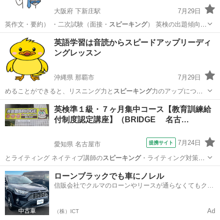
大阪府 下新庄駅
7月29日
英作文・要約） ・二次試験（面接・
スピーキング
） 英検の出題傾向を
踏まえ、それ…
大阪
吹田市
下新庄駅
家庭教師
1級
英語学習は音読からスピードアップリーディ
ングレッスン
沖縄県 那覇市
7月29日
めることができると、リスニング力と
スピーキング
力のアップにつな
がり、英語脳を鍛え…
沖縄
那覇市
英語/基礎英語
レッスン
英検準１級・７ヶ月集中コース【教育訓練給
付制度認定講座】（BRIDGE 名古…
7月24日
提携サイト
愛知県 名古屋市
とライティング ネイティブ講師の
スピーキング
・ライティング対策を
セットで学べる…
愛知
名古屋市
英検
ローンブラックでも車にノレル
信販会社でクルマのローンやリースが通らなくてもクル
マをご利用いただけるサービスがあります！
Ad
（株）ICT