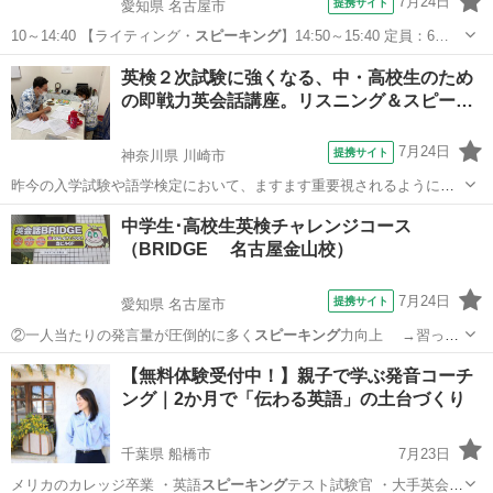
7月24日
提携サイト
愛知県 名古屋市
10～14:40 【ライティング・
スピーキング
】14:50～15:40 定員：6…
愛知
名古屋市
英検
英検２次試験に強くなる、中・高校生のため
の即戦力英会話講座。リスニング＆スピー…
7月24日
提携サイト
神奈川県 川崎市
昨今の入学試験や語学検定において、ますます重要視されるようにな
ってきたコミュニケーション能力。定期試験や入学試験に向けてコツ
神奈川
川崎市
英会話
中学生･高校生英検チャレンジコース
コツ努力をして英語を学んできたはずなのに、いざとなると何も話せ
（BRIDGE 名古屋金山校）
ず、海外ドラマを観ても字幕に頼らなくて...
7月24日
提携サイト
愛知県 名古屋市
②一人当たりの発言量が圧倒的に多く
スピーキング
力向上 →習った
語彙や文法を会話…
愛知
名古屋市
英検
【無料体験受付中！】親子で学ぶ発音コーチ
ング｜2か月で「伝わる英語」の土台づくり
千葉県 船橋市
7月23日
メリカのカレッジ卒業 ・英語
スピーキング
テスト試験官 ・大手英会話