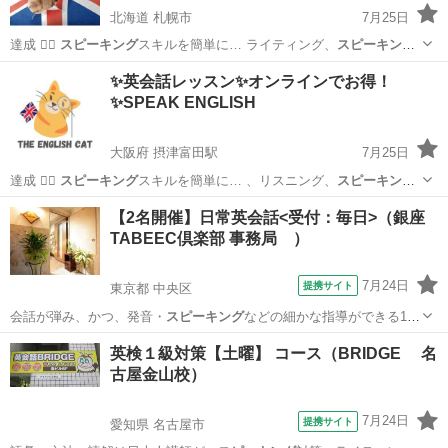
北海道 札幌市
7月25日
達成 🙆‍♂
スピーキング
スキルを簡単に… ライティング、
スピーキング
の 4 つの英… 、リスニング、
スピーキング
、最初表面上の…
北海道
札幌市
英語
スピーキング
✨英会話レッスン✨オンラインでお得！
✨SPEAK ENGLISH
大阪府 摂津富田駅
7月25日
達成 🙆‍♂
スピーキング
スキルを簡単に… 、リスニング、
スピーキン
グ
、最初表面上の… 活動 ⚜️
スピーキング
を通して新しい…
大阪
茨木市
摂津富田駅
英語
フォニックス
【2名開催】日常英会話<受付：毎日>（銀座
TABEEC倶楽部 事務局 ）
7月24日
提携サイト
東京都 中央区
会話が弾み、かつ、発音・
スピーキング
などの細かな指導ができる1～
4名ま…
東京
中央区
TOEIC(R)テスト
英検１級対策【土曜】 コース（BRIDGE 名
古屋金山校）
7月24日
提携サイト
愛知県 名古屋市