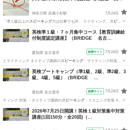
神奈川県 武蔵小杉駅
7月24日
「準１級以上の
スピーキング
力は仕事でも評… ライティング、
スピー
キング
など）により、… 0/50分）/
スピーキング
(￥3000/…
神奈川
川崎市
武蔵小杉駅
英語
1級
英検準１級・７ヶ月集中コース【教育訓練給
付制度認定講座】（BRIDGE 名古…
7月24日
提携サイト
愛知県 名古屋市
とライティング ネイティブ講師の
スピーキング
・ライティング対策を
セットで学べる…
愛知
名古屋市
英検
英検ブートキャンプ（準1級、2級、準2級、3
級、4級、5級）（BRIDGE …
7月24日
提携サイト
愛知県 名古屋市
ティング 対策 ・ネイティブ講師の
スピーキング
・リスニング対策 4技
能をもれなく…
愛知
名古屋市
英検
2026年7月25日開講！英検１級対策集中対策
講座(1回150分・全20回)（…