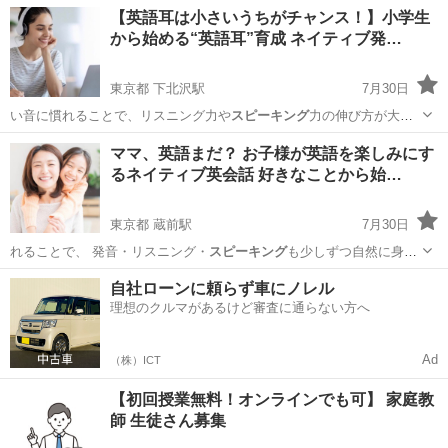
キング
に力を入れると… とに重点を置き
スピーキング
力を、宿題と
愛知
名古屋市
英会話
【英語耳は小さいうちがチャンス！】小学生
し…
から始める“英語耳”育成 ネイティブ発…
東京都 下北沢駅
7月30日
い音に慣れることで、リスニング力や
スピーキング
力の伸び方が大き
く変わります！ …
東京
世田谷区
下北沢駅
英会話
ネイティブ
ママ、英語まだ？ お子様が英語を楽しみにす
るネイティブ英会話 好きなことから始…
東京都 蔵前駅
7月30日
れることで、 発音・リスニング・
スピーキング
も少しずつ自然に身に
ついていきます…
東京
墨田区
蔵前駅
英会話
ネイティブ
自社ローンに頼らず車にノレル
理想のクルマがあるけど審査に通らない方へ
Ad
（株）ICT
【初回授業無料！オンラインでも可】 家庭教
師 生徒さん募集