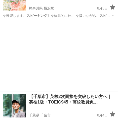
神奈川県 横浜駅
8月5日
を練習します。
スピーキング
力を体系的に伸… を扱いながら、
スピー
キング
力全般をあげて…
神奈川
横浜市
横浜駅
英語
スピーキング
【千葉市】英検2次面接を突破したい方へ｜
英検1級・TOEIC945・高校教員免…
千葉県 千葉市
8月4日