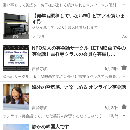
習い事として英語を｜お子様が楽しく続けられるマンツーマン個別レ
ッスン・初心者OK・無料体験あり お子様に英語を習わせたいけれ
東京
武蔵野市
吉祥寺駅
英会話
レッスン
【何年も調律していない🎹】ピアノを買いま
ど、いきなり難しい勉強のようになると続くか不安。 英語に苦手意識
す🖐️
を持つ前に、楽しく慣れてほし...
状態が悪くてもOK！最大限買取します
Ad
プリフラ
NPO法人の英会話サークル【ETM映画で学ぶ
英会話】吉祥寺クラスの会員を募集し…
吉祥寺駅
5月29日
英会話サークル【ＥＴＭ映画で学ぶ英会話】吉祥寺クラスで会員を募
集しています。 曜日：毎週木曜 ①9:15～10:35 ②10:40～
東京
武蔵野市
吉祥寺駅
英会話
ETM
海外の空気感ごと楽しめる オンライン英会話
12:00 会場：武蔵野商工会議所（駅より徒歩約5分）...
吉祥寺駅
5月27日
オンライン英会話って、 ただ英語を練習するだけじゃなく、 「海外の
日常をちょっと覗ける時間」 みたいな感じだったりします。 このレッ
東京
千代田区
吉祥寺駅
英会話
海外
静かめ韓国人です
スンでは、 ネイティブ講師や海外在住講師と、 実際の生活の話をしな