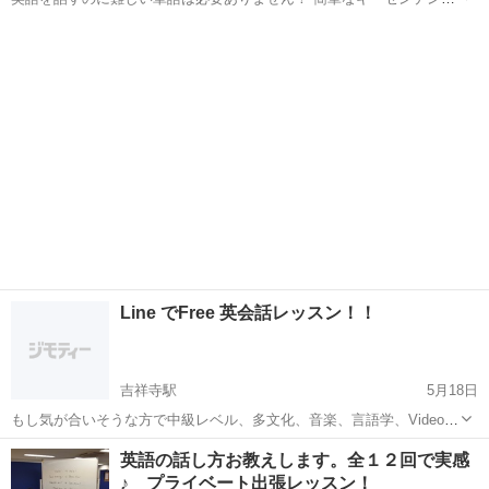
を身につければ海外旅行も 怖くありません！ ロバート・デ・ニーロと
東京
武蔵野市
吉祥寺駅
英会話
アン・ハサウェイの 心温まる映画『マイ・インターン』の台詞から 簡
単な日常英会話を学...
Line でFree 英会話レッスン！！
吉祥寺駅
5月18日
もし気が合いそうな方で中級レベル、多文化、音楽、言語学、Video製
作、Dance等に興味がある男女 Line or Skypeで英会話しながらお互い
東京
武蔵野市
吉祥寺駅
英語
英語の話し方お教えします。全１２回で実感
を磨きませんか!!! TOEIC 815 点 Hope to hea...
♪ プライベート出張レッスン！