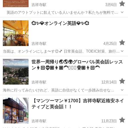
吉祥寺駅
3月6日
英語のアウトプットに飢えている人いませんか？私たちが無料でお
手伝いします！現在ZOOMを通して、グループ、個人の英会話を無料
東京
武蔵野市
吉祥寺駅
英会話
無料
💞✨💎オンライン英語💎✨💞
で提供しています。アメリカから来たキリスト教教会のボランティア
宣教師が教えるので、どこまで行っても...
吉祥寺駅
4月25日
当面は、オンラインにしま〜す😊💕 日常英会話、TOEIC対策、旅行・
ビジネス… あなたの英語学習のゴール・目的に合わせて、 マンツーマ
東京
武蔵野市
吉祥寺駅
英語
ゴール
世界一周帰り🌏🌎🌍グローバル英会話レッス
ンでレッスンします！(^o^) 英語を習得して、叶えたい未来を教えてく
ン👩🏻🧔🏼👩🏽‍🦱👳🏿‍♂️🧕🏽👨🏻‍🦱
ださい💎✨✨✨*\...
吉祥寺駅
12月14日
海外に行ってみたいけれど、英語に自信がなくて一歩踏み出せな
い。。。 そんな方、英語に自信がないだけで世界を見ないなんて、も
東京
武蔵野市
吉祥寺駅
英会話
【マンツーマン￥1700】吉祥寺駅近格安ネイ
ったいない！！！ これまでに18の国と地域を訪れた私が、旅の情報と
ティブと英会話！！
共に英会話のサポートをいたします(...
吉祥寺駅
11月23日