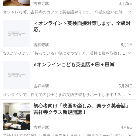
吉祥寺駅
3月25日
オシャレな町、吉祥寺のカフェで英会話やります。 午後の空いた時間
にグループで話して英会話を楽しみませんか？ 開催日時 3/28（日）
東京
武蔵野市
吉祥寺駅
英会話
場所
＜オンライン＞英検面接対策します。全級対
16:15-17:30 場所：JR吉祥寺駅南口集合予定 （人数とカフェの空き具
応。
合に...
吉祥寺駅
8月1日
なんだかんだ、「持っていると役に立つな」と、英検１級を取得して
から思います。 できる・話せる、ではなく、「資格がある」というの
東京
武蔵野市
吉祥寺駅
英検
1級
⭐️オンラインこども英会話👦🏻👧🏻💓
は、分かりやすく、強いです。 私は、もともとは筋金入りの劣等生で
した。 高卒時に月〜日曜...
吉祥寺駅
5月24日
オンラインで、自宅でのお子さまの英語学習をサポートします！💪✨
フォニックスで正しい発音&読み書き力アップ🌱 毎週の親子レッスン
東京
武蔵野市
吉祥寺駅
英会話
オンライン
初心者向け「映画を楽しみ、楽ラク英会話」
から、 コストをかけずに学習するアドバイスまで、 可能な限り、ご希
吉祥寺クラス新規開講！
望に沿って対応します！ お子...
吉祥寺駅
4月6日
英語を話すのに難しい単語は必要ありません！ 簡単なキーセンテンス