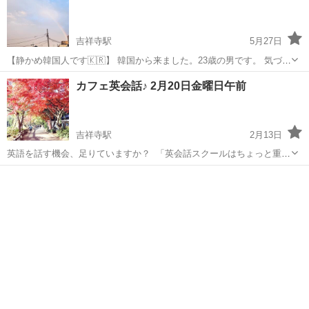
が...
吉祥寺駅
5月27日
【静かめ韓国人です🇰🇷】 韓国から来ました。23歳の男です。 気づい
たら日本にいました。 韓国語の会話練習や、 韓ドラでよく出る表現、
東京
武蔵野市
吉祥寺駅
その他
韓国人
カフェ英会話♪ 2月20日金曜日午前
発音など教えられます👌 韓国語について気になることや、 よく分から
ない部...
吉祥寺駅
2月13日
英語を話す機会、足りていますか？ 「英会話スクールはちょっと重い
けど、実践の場がほしい」 そんな方にぴったりの カフェ英会話♪ 吉
東京
武蔵野市
吉祥寺駅
英会話
初心者
祥寺会場 です。 吉祥寺駅前のサンマルクカフェで、少人数・リラッ
クスした雰囲気の中、英会話を楽...