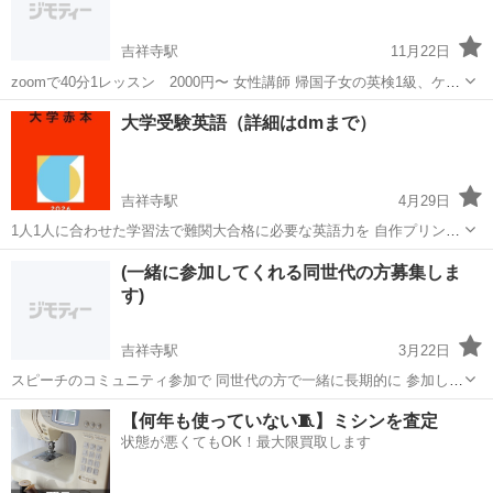
吉祥寺駅
11月22日
zoomで40分1レッスン 2000円〜 女性講師 帰国子女の英検1級、ケン
ブリッジ英検C1所持者 日常会話から英検対策までオーダーメイドのレ
東京
三鷹市
吉祥寺駅
英会話
英会話レッスン
大学受験英語（詳細はdmまで）
ッスンが可能です。お互いの予定を合わせて週末にできればと思いま
す。
吉祥寺駅
4月29日
1人1人に合わせた学習法で難関大合格に必要な英語力を 自作プリント
を用いて養います！
東京
武蔵野市
吉祥寺駅
英語/基礎英語
(一緒に参加してくれる同世代の方募集しま
す)
吉祥寺駅
3月22日
スピーチのコミュニティ参加で 同世代の方で一緒に長期的に 参加して
くれる人を探しています。 主にスピーチの上達を目標に日々参加して
東京
千代田区
吉祥寺駅
その他
コミュニティ
【何年も使っていない🧵】ミシンを査定
おり、食事会や合宿などがあります。(強制ではありません) 年齢は20
状態が悪くてもOK！最大限買取します
代です。(男性でも...