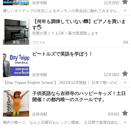
吉祥寺駅
11月29日
優しいネイティブの先生によるホンモノの英会話に触れてみません
か？場所、時間、レッスン内容はご相談に応じフレキシブルに対応可
東京
武蔵野市
吉祥寺駅
英会話
ネイティブ
【何年も調律していない🎹】ピアノを買いま
能です。まずは、お気軽にお問い合せ下さい。小さいお子様のフォニ
す🖐️
ックスや中高生の英検2次対策等。 講師...
状態が悪くてもOK！最大限買取します
Ad
プリフラ
ビートルズで英語を学ぼう！
吉祥寺駅
12月18日
【Day Tripper English School 】 2021年12月開校！ 日本で唯一のビー
トルズに特化した英会話レッスン 楽しく英語力を向上！ 毎週ビート
東京
武蔵野市
吉祥寺駅
英会話
カナダ人
子供英語なら吉祥寺のハッピーキッズ！土日
ルズファンと集まり、音楽を楽み、英語を上達させるレッス...
開催！の都内唯一のスクールです。
吉祥寺駅
8月9日
都内で唯一☆ なんと日曜日もレッスン開催。 土日間で振替自由なの
でお休みしても大丈夫。 無駄になりません。 吉祥寺校駅前・徒歩2分
東京
武蔵野市
吉祥寺駅
英語
モンテッソーリ