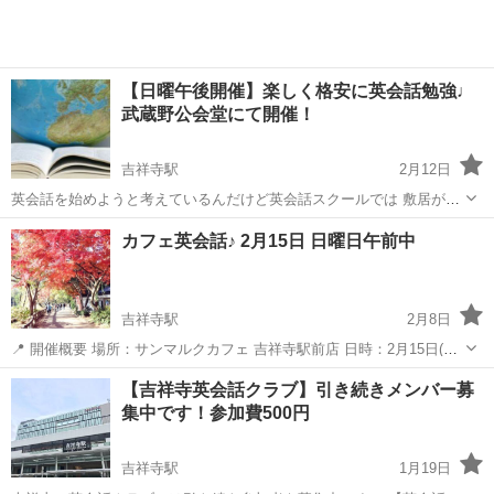
【日曜午後開催】楽しく格安に英会話勉強♩
武蔵野公会堂にて開催！
吉祥寺駅
2月12日
英会話を始めようと考えているんだけど英会話スクールでは 敷居が高
すぎると思っているみなさん、気軽に英会話しませんか？ 同じく英語
東京
武蔵野市
吉祥寺駅
英会話
敷居
カフェ英会話♪ 2月15日 日曜日午前中
を勉強している様々な年代、職業の人たちと一緒に話すことで、いい
刺激を受けて、英語を続...
吉祥寺駅
2月8日
📍 開催概要 場所：サンマルクカフェ 吉祥寺駅前店 日時：2月15日(日
曜日)午前 (4人以上で開催取りなります。） 参加費：500円 ＋ ドリン
東京
武蔵野市
吉祥寺駅
英会話
初心者
【吉祥寺英会話クラブ】引き続きメンバー募
ク代（各自注文） レベル：初心者〜中級者歓迎📝 参加方法（重要）
集中です！参加費500円
...
吉祥寺駅
1月19日