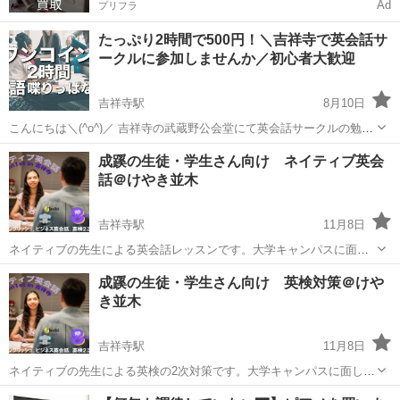
Ad
プリフラ
たっぷり2時間で500円！＼吉祥寺で英会話サ
ークルに参加しませんか／初心者大歓迎
吉祥寺駅
8月10日
こんにちは＼(^o^)／ 吉祥寺の武蔵野公会堂にて英会話サークルの勉強
会があります！ 学生さんから主婦の方まで、毎回多くの方が集まる英
東京
武蔵野市
吉祥寺駅
英会話
サークル
成蹊の生徒・学生さん向け ネイティブ英会
会話サークルです。現在、新しい仲間を募集中です。 500円で2時間た
話＠けやき並木
っぷり英語でおし...
吉祥寺駅
11月8日
ネイティブの先生による英会話レッスンです。大学キャンパスに面し
たけやき並木の自宅（国際交流会館近く）で行いますので、下校時や
東京
武蔵野市
吉祥寺駅
英会話
けやき
成蹊の生徒・学生さん向け 英検対策＠けや
空き時間などにご利用ください。写真の通り講師の先生はとても優し
き並木
い性格なので、リラックスしてレッスンを...
吉祥寺駅
11月8日
ネイティブの先生による英検の2次対策です。大学キャンパスに面した
けやき並木の自宅（国際交流会館近く）で行いますので、下校時や空
東京
武蔵野市
吉祥寺駅
英検
けやき