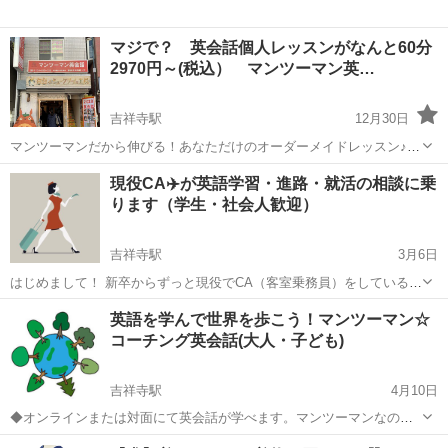
マジで？ 英会話個人レッスンがなんと60分
2970円～(税込） マンツーマン英…
吉祥寺駅
12月30日
マンツーマンだから伸びる！あなただけのオーダーメイドレッスン♪
集団レッスンで話せる時間は「生徒数／レッスン時間」です。つまり
東京
武蔵野市
吉祥寺駅
英語
レッスン
現役CA✈️が英語学習・進路・就活の相談に乗
60分のレッスンでも生徒が６人いればあなたが話せるチャンスはたっ
ります（学生・社会人歓迎）
たの１０分間です。 で...
吉祥寺駅
3月6日
はじめまして！ 新卒からずっと現役でCA（客室乗務員）をしているな
すのと申します！✈️ 普段は仕事で世界中を飛び回り、日常的に英語を
東京
武蔵野市
吉祥寺駅
英語
社会人
英語を学んで世界を歩こう！マンツーマン☆
使ってフライトしています！！ 私自身、学生時代は英語や将来のこと
コーチング英会話(大人・子ども)
でたくさん悩み、周りの大人...
吉祥寺駅
4月10日
◆オンラインまたは対面にて英会話が学べます。マンツーマンなの
で、自分のペース合ったレッスンが受けられます。英語で話すことが
東京
武蔵野市
吉祥寺駅
英会話
レッスン