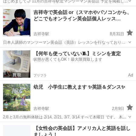
はじめまして🌙 11月の吉祥寺駅近マンツーマン英会話 予定を掲載して
おります。 2019/11/30(土) 10:00~11:00 2019/11/30(土) 11:00~12:00
東京
武蔵野市
吉祥寺駅
英会話
吉祥寺で英会話 or（スマホやパソコンから、
2019/...
どこでもオンライン英会話個人レッス…
吉祥寺駅
8月31日
日本人講師のマンツーマン英会話（英語）レッスンを行なっておりま
す。 初心者の方大歓迎です！文法を一から勉強し直しませんか？ ♪英
東京
武蔵野市
吉祥寺駅
英会話
スマホ
【何年も使っていない🧵】ミシンを査定
語アレルギーの方こそ是非一度ご連絡ください！ 講師としては１０年
状態が悪くてもOK！最大限買取します
の経験がありますので、老若...
Ad
プリフラ
幼児 小学生に教えます ✨英語＆ダンス✨
吉祥寺駅
2月9日
2月と3月の無料体験は 2/14, 2/21, 3/7, 3/14 すべて木曜日 です。 木曜
16：15～17:45 の90分レッスンです。 こちらから一切勧誘のお電話は
東京
三鷹市
吉祥寺駅
英会話
レッスン
【女性会の英会話】アメリカ人と英語を話し
いたしません。 思いやりを大切に、学ぶ...
ましょう！