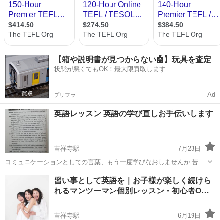
【箱や説明書が見つからない🤖】玩具を査定
状態が悪くてもOK！最大限買取します
Ad
プリフラ
英語レッスン 英語の学び直しお手伝いします
吉祥寺駅
7月23日
コミュニケーションとしての言葉、もう一度学びなおしませんか 苦手
意識をお持ちの方 海外旅行でもっと話したい、ブロークンイングリッ
東京
武蔵野市
吉祥寺駅
ビジネス英語
海外
習い事として英語を｜お子様が楽しく続けら
シュを卒業したいなど 英会話初級 中級の 大人の方、ビジネス会話な
れるマンツーマン個別レッスン・初心者O…
どのプライベートレッスン...
吉祥寺駅
6月19日