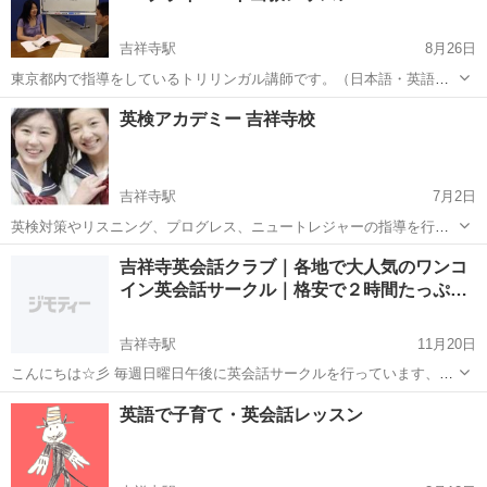
吉祥寺駅
8月26日
東京都内で指導をしているトリリンガル講師です。（日本語・英語・
スペイン語） 英語の文法はまあまあわかっているはずなのに、何故か
東京
吉祥寺駅
英会話
レッスン
英検アカデミー 吉祥寺校
言葉が口から出てこない…、思っていることが上手く英語で表せな
い…とお悩みの方にピッタリの訓練...
吉祥寺駅
7月2日
英検対策やリスニング、プログレス、ニュートレジャーの指導を行う
英語専門塾です。小学生から中学生、高校生、私立中高一貫校生ま
東京
武蔵野市
吉祥寺駅
英検
小学生
吉祥寺英会話クラブ｜各地で大人気のワンコ
で。学校対策から入試対策、英検対策まで、英語とのことなら全てお
イン英会話サークル｜格安で２時間たっぷ…
任せ下さい！
吉祥寺駅
11月20日
こんにちは☆彡 毎週日曜日午後に英会話サークルを行っています、吉
祥寺英会話クラブです 毎週日曜の午後に14:00-15:50で開催しておりま
東京
武蔵野市
吉祥寺駅
英会話
クラブ
英語で子育て・英会話レッスン
す。 どなたでも気軽に参加できます。 毎回、様々な職業の人たち...