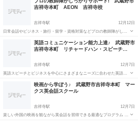
プロの教師陣がしっかりサポート! 武蔵野市
シーンでの英語の悩みを解決できるレッスンがあります♪ ◆英語・英
吉祥寺本町 AEON 吉祥寺校
会話教室の名前：ECC 吉...
吉祥寺駅
12月12日
日常会話やビジネス・旅行・留学・資格対策などプロの教師陣がしっ
かりサポートしてくれます！ ◆英語・英会話教室の名前：AEON 吉
東京
武蔵野市
吉祥寺駅
英語
英語コミュニケーション能力上達♪ 武蔵野市
祥寺校 ◆英語・英会話教室のフリガナ：イーオン キチジョウジコウ
吉祥寺本町 リチャードハン・スピーチ…
◆教室の電話番号...
吉祥寺駅
12月7日
英語スピーチとビジネスを中心にさまざまなニーズに合わせた英語コ
ミュニケーション能力上達のためのカリキュラムがあります。 ◆英
東京
武蔵野市
吉祥寺駅
英語
映画から学ぼう♪ 武蔵野市吉祥寺本町 マー
語・英会話教室の名前：リチャードハン・スピーチアカデミー ◆英
クス英会話スクール
コミュニケーション能力
語・英会話教室のフリガナ：...
吉祥寺駅
12月7日
楽しい外国の映画を観ながら英会話を習得できる最適なプログラム ◆
英語・英会話教室の名前：マークス英会話スクール ◆英語・英会話教
東京
武蔵野市
吉祥寺駅
英語
室のフリガナ：マークスエイカイワスクール ◆教室の電話番号: ◆教
室の住所：東京...