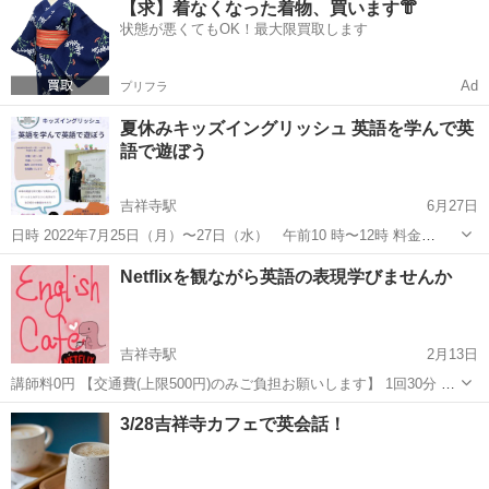
【求】着なくなった着物、買います👘
楽しくなり、自信が持てるように指導します。初心者の方でも簡単な
状態が悪くてもOK！最大限買取します
ところから始められますので安心です。 ...
Ad
プリフラ
夏休みキッズイングリッシュ 英語を学んで英
語で遊ぼう
吉祥寺駅
6月27日
日時 2022年7月25日（月）〜27日（水） 午前10 時〜12時 料金
15,000円 → 早期予約特典10,000円 場所 吉祥寺駅前 対象 5歳〜7歳
東京
武蔵野市
吉祥寺駅
英語
1級
Netflixを観ながら英語の表現学びませんか
生徒数 6人まで 内...
吉祥寺駅
2月13日
講師料0円 【交通費(上限500円)のみご負担お願いします】 1回30分 平
日は19時以降、週末は要相談 場所は中央線の三鷹駅から八王子駅間の
東京
武蔵野市
吉祥寺駅
英会話
3/28吉祥寺カフェで英会話！
駅前カフェ 講師のluceは幼少期にインターナショナルスクール、大
学...