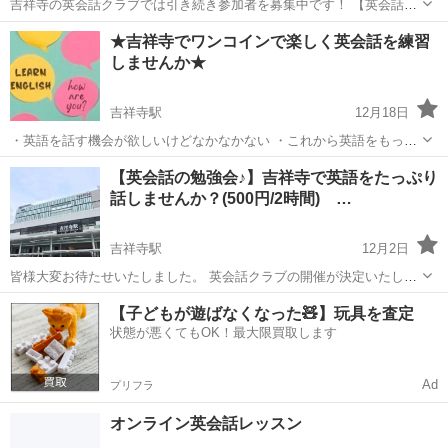
吉祥寺の英会話クラブでは引き続き参加者を募集中です！ 【英会話ク
ラブとは】 ・グループトークやゲームなどを交えた英会話の勉強サー
東京
武蔵野市
吉祥寺駅
英会話
クラブ
★吉祥寺でワンコインで楽しく英会話を練習
クルです。 ・初心者から上級者の方まで、レベル別に学習可能 ・さま
しませんか★
ざまな年代や性別の...
吉祥寺駅
12月18日
・英語を話す機会が欲しいけどなかなかない ・これから英語をもっと
上達したい ・お友達を作りながら英会話を上達させたい 英会話クラブ
東京
武蔵野市
吉祥寺駅
英語
ワンコイン
【英会話の勉強会♪】吉祥寺で英語をたっぷり
はそんな方にオススメです。 なぜなら...
話しませんか？(500円/2時間) …
▽▽▽▽▽▽▽▽▽▽▽▽▽▽▽▽...
吉祥寺駅
12月2日
皆様大変お待たせいたしました。 英会話クラブの開催が決定いたしま
した！ 【英会話クラブはこんなところ】 ・グループトークやゲームを
東京
武蔵野市
吉祥寺駅
英会話
クラブ
【子どもが遊ばなくなった🧸】玩具を査定
通じて楽しく英語のお勉強 ・初心者から上級者までレベル別に学習可
状態が悪くてもOK！最大限買取します
能 ・様々な...
Ad
プリフラ
オンライン英会話レッスン