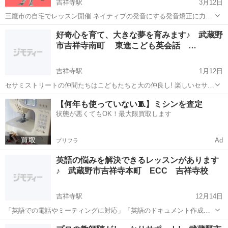
吉祥寺駅
3月12日
三鷹市の自宅でレッスン開催 ネイティブの発音にする発音矯正に力を
いれています。 海外生活で実践的な英会話を学んでいきます。 対象：
東京
三鷹市
吉祥寺駅
英語
ネイティブスピーカー
好奇心を育て、大きな夢を育みます♪ 武蔵野
こんな皆さんにおすすめです。 ネイティブスピーカーを目指す、英語
市吉祥寺南町 東進こども英会話 …
が大好き！...
吉祥寺駅
1月12日
セサミストリートの仲間たちはこどもたちと大の仲良し! 楽しいセサミ
ストリートの映像を使った最新のプログラムがこども達の好奇心を育
東京
武蔵野市
吉祥寺駅
英語
【何年も使っていない🧵】ミシンを査定
て、大きな夢を育みます♪ ◆英語・英会話教室の名前：東進こども英
状態が悪くてもOK！最大限買取します
会話 吉祥寺南教室 ...
Ad
プリフラ
英語の悩みを解決できるレッスンがあります
♪ 武蔵野市吉祥寺本町 ECC 吉祥寺校
吉祥寺駅
12月14日
「英語での電話やミーティングに対応」「英語のドキュメント作成、
メール作成」「英語でディスカッション、プレゼン」など、ビジネス
東京
武蔵野市
吉祥寺駅
英語
レッスン