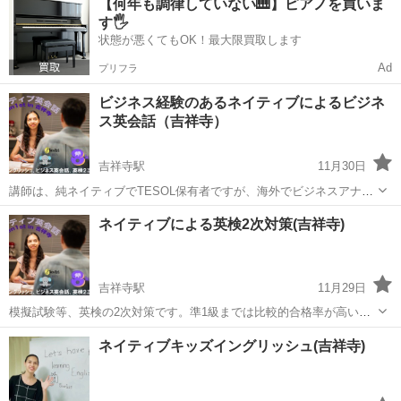
【何年も調律していない🎹】ピアノを買いま
き時間などにご利用ください。 英検の準1級までは比較的合格率が高
す🖐️
いですが、面接そのものにあま...
状態が悪くてもOK！最大限買取します
Ad
プリフラ
ビジネス経験のあるネイティブによるビジネ
ス英会話（吉祥寺）
吉祥寺駅
11月30日
講師は、純ネイティブでTESOL保有者ですが、海外でビジネスアナリ
ストの経験があり、社会人の方が職場や仕事で英語を使う場合のコン
東京
武蔵野市
吉祥寺駅
ビジネス英語
ネイティブ
ネイティブによる英検2次対策(吉祥寺)
テクストや環境を十分に理解できます。日本では、そもそもホンモノ
のネイティブ（日本に多くいらっしゃ...
吉祥寺駅
11月29日
模擬試験等、英検の2次対策です。準1級までは比較的合格率が高いで
すが、面接そのものにあまり慣れていないお子様や中高生におかれて
東京
武蔵野市
吉祥寺駅
英検
1級
ネイティブキッズイングリッシュ(吉祥寺)
は、本番緊張してモジモジしてしまうことを避けるために、場慣れし
ておくのが重要です。準1級まででも、...