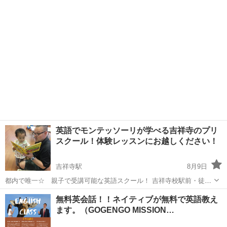
の好立地なので通学も便利☆彡 土日開催＆振替自由だからお休み時も
無駄になら...
英語でモンテッソーリが学べる吉祥寺のプリ
スクール！体験レッスンにお越しください！
吉祥寺駅
8月9日
都内で唯一☆ 親子で受講可能な英語スクール！ 吉祥寺校駅前・徒歩
2分の好立地なので通学も便利☆彡 土日開催＆振替自由だからお休み
東京
武蔵野市
吉祥寺駅
英語
モンテッソーリ
無料英会話！！ネイティブが無料で英語教え
時も無駄にならない♪ 当スクールでは母子分離を急ぎません。 保護者
ます。（GOGENGO MISSION…
の方もお子...