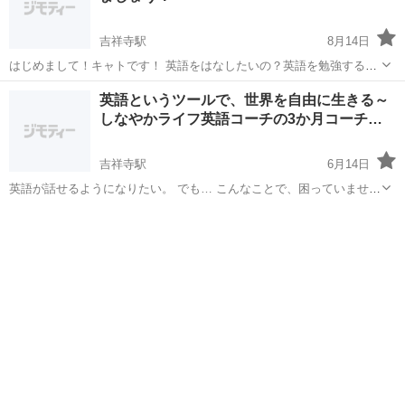
吉祥寺駅
8月14日
はじめまして！キャトです！ 英語をはなしたいの？英語を勉強するの
は緊張します？外国の映画や音楽のを分からない？やっぱりネイティ
東京
武蔵野市
吉祥寺駅
英会話
30歳
英語というツールで、世界を自由に生きる～
ブの英語を聞き取るのは難しいね？女性の先生と女子会のように堅苦
しなやかライフ英語コーチの3か月コーチ…
しくないレッスンがしたいの？ ...
吉祥寺駅
6月14日
英語が話せるようになりたい。 でも… こんなことで、困っていません
か？ ◎英会話スクールにも通ったけど、思うように話せない。 ◎海外
東京
武蔵野市
吉祥寺駅
英会話
旅行でお店の人に話しかけられても笑ってごまかしてしまう。 ◎スク
ールに通う...