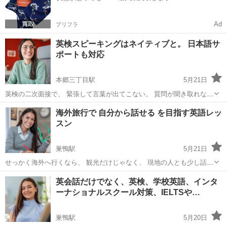
Ad
プリフラ
英検スピーキングはネイティブと。 日本語サ
ポートも対応
本郷三丁目駅
5月21日
英検の二次面接で、 緊張して言葉が出てこない。 質問が聞き取れな
い。 英語で話す自信がない。 そんな方に向けた、 ネイティブ講師に
東京
文京区
本郷三丁目駅
英検
スピーキング
海外旅行で 自分から話せる を目指す英語レッ
よる英検スピーキング対策レッスンです。 講師は、 日本語も話せるネ
スン
イティ...
巣鴨駅
5月21日
せっかく海外へ行くなら、 観光だけじゃなく、 現地の人とも少し話し
てみたい。 そんな方に向けた、 海外旅行向けの英会話レッスンです。
東京
文京区
巣鴨駅
旅行英語
海外旅行
英会話だけでなく、英検、学校英語、インタ
このレッスンでは、 実際の旅行シーンをイメージしながら、 旅行先で
ーナショナルスクール対策、IELTSや…
使...
巣鴨駅
5月20日