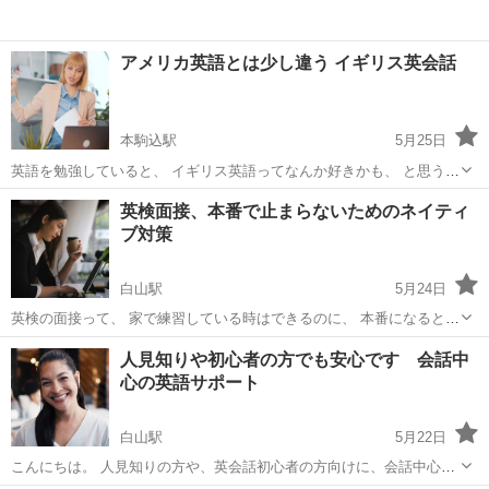
アメリカ英語とは少し違う イギリス英会話
本駒込駅
5月25日
英語を勉強していると、 イギリス英語ってなんか好きかも、 と思う方
って結構います。 発音。 言い回し。 落ち着いた雰囲気。 映画やドラ
東京
文京区
本駒込駅
英会話
イギリス人
英検面接、本番で止まらないためのネイティ
マの空気感。 このレッスンでは、 イギリス人ネイティブ講師と、...
ブ対策
白山駅
5月24日
英検の面接って、 家で練習している時はできるのに、 本番になると急
に止まってしまうことがあります。 緊張して聞き取れない。 頭が真っ
東京
文京区
白山駅
英会話
ネイティブ
人見知りや初心者の方でも安心です 会話中
白になる。 答え方を忘れる。 途中で焦ってしまう。 特に二次試験
心の英語サポート
は、 ...
白山駅
5月22日
こんにちは。 人見知りの方や、英会話初心者の方向けに、会話中心の
英語サポートを行っています。 英会話に興味はあるけれど、 周りに上