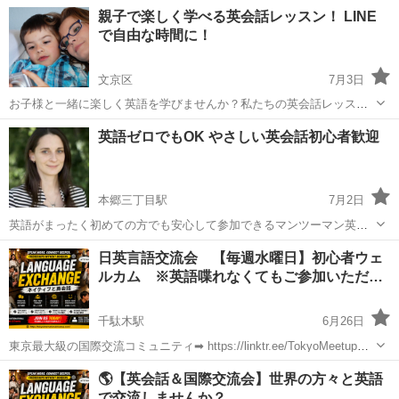
伸ばす実践型レッスンです。 ネイティブ講師との会話を通して、 自然
東京
文京区
東大前駅
英会話
海外
親子で楽しく学べる英会話レッスン！ LINE
なフレーズ・リアクション・雑談力まで身につけていきます。 ビジネ
で自由な時間に！
ス英語だけでなく、...
文京区
7月3日
お子様と一緒に楽しく英語を学びませんか？私たちの英会話レッスン
なら、忙しい日常の中でも隙間時間を活用して、親子で楽しく学べま
東京
文京区
英語
親子
英語ゼロでもOK やさしい英会話初心者歓迎
す！ 「親が話せないけども子供に英語を話せるようになりたい」を
「一緒に話せるようになる！」 ...
本郷三丁目駅
7月2日
英語がまったく初めての方でも安心して参加できるマンツーマン英会
話です。 難しい勉強はせず、簡単なやりとりからゆっくり英語に慣れ
東京
文京区
本郷三丁目駅
英会話
初心者
日英言語交流会 【毎週水曜日】初心者ウェ
ていきます。 会話を中心に進めるため、実際に使える英語を少しずつ
ルカム ※英語喋れなくてもご参加いただ…
身につけることができます。...
千駄木駅
6月26日
東京最大級の国際交流コミュニティ➡ https://linktr.ee/TokyoMeetup
◆━━━━━━━━━━━━━━━━━━━━◆ ㅤㅤㅤㅤㅤㅤㅤㅤㅤイベント概要
東京
文京区
千駄木駅
英会話
エクスチェンジ
🌎【英会話＆国際交流会】世界の方々と英語
◆━━━━━━━━━━━━━━━━━━━━◆...
で交流しませんか？