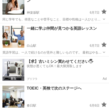
ン
書では学べない表現やリ...
神楽坂駅
6月7日
同じ学年でも、得意なことや苦手なこと、目標や性格は一人ひとり違
います。 だからこそ、全員に同じ授業をするのではなく、一人ひとり
東京
文京区
神楽坂駅
英会話
レッスン
一緒に学ぶ仲間が見つかる英語レッスン
に合わせた指導が大切だと私たちは考えています。 このレッスンで
は、現在のレベルや目標、...
白山駅
6月7日
英語学習は、一人で続けるのが意外と難しいものです。 最初はやる気
があっても、途中でモチベーションが下がったり、「自分だけ頑張っ
東京
文京区
白山駅
英会話
仲間
【求】古いミシン買わせてください🖐️
ている気がする」と感じたりすることもあります。 私たちは、英語を
状態が悪くてもOK！最大限買取します
教えるだけではなく、人...
Ad
プリフラ
TOEIC・英検で次のステージへ
春日駅
6月6日