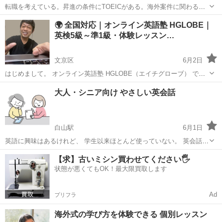
転職を考えている。昇進の条件にTOEICがある。海外案件に関わる機
会が増えてきた。そんな社会人の方からのご相談が増えています。 英
東京
文京区
春日駅
TOEIC(R)テスト
TOEIC
🌍 全国対応｜オンライン英語塾 HGLOBE｜
語試験は単なる資格ではなく、自分の可能性を広げるための一つの武
英検5級～準1級・体験レッスン…
器です。実際に、TOEIC...
文京区
6月2日
はじめまして。 オンライン英語塾 HGLOBE（エイチグローブ） で
す。 英検対策を中心に、 小学生・中高生・大学生・社会人・主婦・シ
東京
文京区
英検
1級
大人・シニア向け やさしい英会話
ニアまで、 幅広い年代の方が受講中。 レッスンはすべてZoomの完全
オンラインなので、...
白山駅
6月1日
英語に興味はあるけれど、 学生以来ほとんど使っていない。 英会話教
室についていけるか不安。 今さら始めても遅いかもしれない。 そんな
東京
文京区
白山駅
英会話
シニア向け
【求】古いミシン買わせてください🖐️
方に向けた、大人・シニア向けの英会話レッスンです。 このレッス...
状態が悪くてもOK！最大限買取します
Ad
プリフラ
海外式の学び方を体験できる 個別レッスン