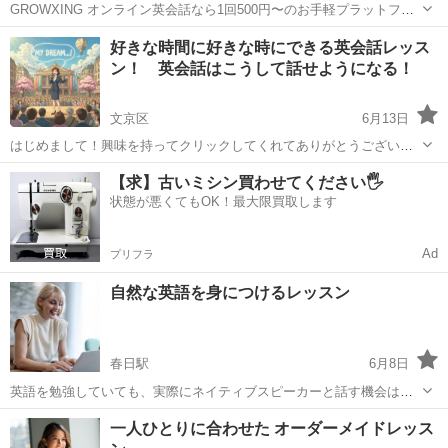
GROWXING オンライン英会話なら1回500円〜のお手軽プラットフォ
ーム 気が向いた時、週1、2回など、忙しいあなたにピッタリです😉
東京
文京区
後楽園駅
英語
オンライン
好きな時間に好きな時にできる英会話レッス
月額料金はかかりません！登録も無料です。 今なら無料体験レッスン
ン！ 英会話はこうして話せようになる！
開催中です！😊 あなた...
文京区
6月13日
はじめまして！興味を持ってクリックしてくれてありがとうございま
す。 長文で長くなりますが、読むだけで英会話を学ぶポイントになっ
東京
文京区
英語
VML
【求】古いミシン買わせてください🖐️
てもらえたら嬉しいと思います。 より多くの人に英会話や言語の仕組
状態が悪くてもOK！最大限買取します
みを私なりの解釈で伝わ...
Ad
プリフラ
自然な英語を身につけるレッスン
春日駅
6月8日
英語を勉強していても、実際にネイティブスピーカーと話す機会は意
外と多くありません。 このレッスンでは、ネイティブ講師との会話を
東京
文京区
春日駅
英会話
ネイティブ
一人ひとりに合わせた オーダーメイドレッス
通して、実際に使われている自然な英語を学ぶことができます。 教科