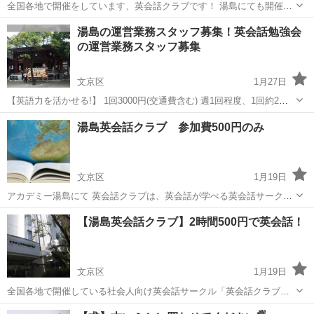
全国各地で開催をしています、英会話クラブです！ 湯島にても開催
を、日曜日の午前にしています。 参加費はたったの500円です！ みな
東京
文京区
英会話
主婦
湯島の運営業務スタッフ募集！英会話勉強会
さんぜひ一度参加してみてください。 都度申し込みなのでノンプレッ
の運営業務スタッフ募集
シャーで参加で...
文京区
1月27日
【英語力を活かせる!】 1回3000円(交通費含む) 週1回程度、1回約2時
間 英語力のある方 湯島英会話勉強会の運営業務。1回2時間程度で、英
東京
文京区
英会話
湯島英会話クラブ 参加費500円のみ
会話勉強会のMCをしていただきます。勤務地はその時々の勉強会...
文京区
1月19日
アカデミー湯島にて 英会話クラブは、英会話が学べる英会話サークル
です。 参加費500円でお気軽に様々な方と英会話を学ぶことができる
東京
文京区
英会話
クラブ
【湯島英会話クラブ】2時間500円で英会話！
のです！ ビジネスマンやＯＬ、学生、主婦、シニアの方など様々な方
がいらっしゃいます。...
文京区
1月19日
全国各地で開催している社会人向け英会話サークル「英会話クラブ」
は湯島でも開催しています！ レベル指定はありませんので、どんなレ
東京
文京区
英会話
クラブ