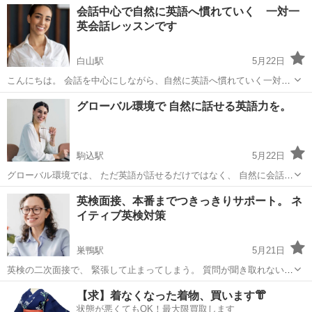
東京
文京区
白山駅
英会話
初心者
会話中心で自然に英語へ慣れていく 一対一
手な人がいると緊張してしまう。 英語を話そうとすると頭が真っ白に
英会話レッスンです
なる。 そもそも...
白山駅
5月22日
こんにちは。 会話を中心にしながら、自然に英語へ慣れていく一対一
英会話レッスンを行っています。 英語を勉強していても、実際に話す
東京
文京区
白山駅
英会話
一対一
グローバル環境で 自然に話せる英語力を。
機会が少なく、なかなか会話に自信が持てないという方はとても多い
です。 単語や文法は分か...
駒込駅
5月22日
グローバル環境では、 ただ英語が話せるだけではなく、 自然に会話へ
入れる。 自分の意見を伝えられる。 雑談ができる。 そんな コミュニ
東京
文京区
駒込駅
英会話
海外
英検面接、本番までつきっきりサポート。 ネ
ケーション力 も大切になります。 このレッスンでは、 ネイティブ...
イティブ英検対策
巣鴨駅
5月21日
英検の二次面接で、 緊張して止まってしまう。 質問が聞き取れない。
何を答えればいいかわからない。 そんな不安を減らすための、 ネイテ
東京
文京区
巣鴨駅
英検
ネイティブ
【求】着なくなった着物、買います👘
ィブ講師による英検スピーキング特化レッスンです。 このレッスンで
状態が悪くてもOK！最大限買取します
は...