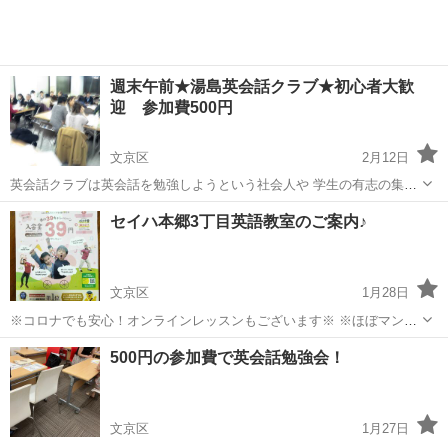
週末午前★湯島英会話クラブ★初心者大歓
迎 参加費500円
文京区
2月12日
英会話クラブは英会話を勉強しようという社会人や 学生の有志の集ま
りから発生した英会話勉強会です。 アカデミー湯島にて開催中で
東京
文京区
英会話
クラブ
セイハ本郷3丁目英語教室のご案内♪
す！！！ 参加者は20代～40代のOLさんや会社員の、学生さんなどが
中心です。 毎...
文京区
1月28日
※コロナでも安心！オンラインレッスンもございます※ ※ほぼマンツ
ーマンでレッスンを実施します！お子さんのレベルに合わせてレッス
東京
文京区
英検
クラス
500円の参加費で英会話勉強会！
ンしますので安心です。 現在キャンペーン中です。 詳しくはチラシ画
像をご参照ください。 ...
文京区
1月27日