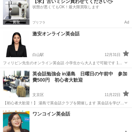
【求】古いミシン買わせてください🖐️
ベルの方も大歓迎です。 2時間たったの500円と格安で英会話が上達し
状態が悪くてもOK！最大限買取します
ます。 ゲームやアクティ...
Ad
プリフラ
激安オンライン英会話
白山駅
12月31日
フィリピン先生のオンライン英会話 小学生から大人まで可能です 1対1
授業、先生は固定です 時間は自由に選択出来ます 学生さんの教材提供
東京
文京区
白山駅
英会話
オンライン
英会話勉強会 in湯島 日曜日の午前中 参加
すれば、教える事も出来ます https://brightlearners.vercel...
費500円 初心者大歓迎
文京区
11月22日
【初心者大歓迎！】 湯島で英会話クラブを開催します 英会話を学びた
いけれども、お金をかけられない！ 英会話クラブはたったの参加費
東京
文京区
英会話
クラブ
ワンコイン英会話
500円！ お手軽に英会話を学べることができるんです。 様々な年代の
方がい...