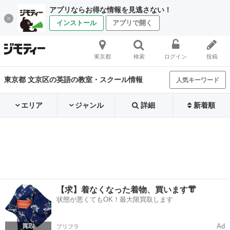
アプリならお得な情報を見逃さない！
インストール
アプリで開く
東京都
検索
ログイン
投稿
東京都 文京区の英語の教室・スクール情報
人気キーワード
エリア
ジャンル
詳細
新着順
【求】着なくなった着物、買います👘
状態が悪くてもOK！最大限買取します
Ad
プリフラ