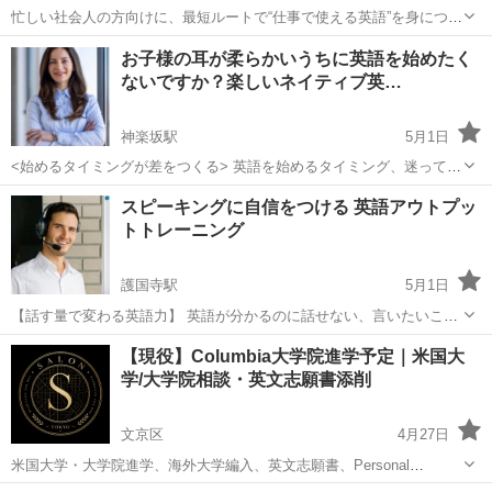
忙しい社会人の方向けに、最短ルートで“仕事で使える英語”を身につけ
る短期集中レッスンです。 会議・メール・雑談・海外対応など、 実際
東京
文京区
東大前駅
ビジネス英語
短期
お子様の耳が柔らかいうちに英語を始めたく
のビジネスシーンを想定した内容で、実践的にトレーニングしていき
ないですか？楽しいネイティブ英…
ます。 ただ単語...
神楽坂駅
5月1日
<始めるタイミングが差をつくる> 英語を始めるタイミング、迷ってい
ませんか。 お子様は耳が柔らかい時期ほど、音やリズムを自然に吸収
東京
文京区
神楽坂駅
英会話
ネイティブ
スピーキングに自信をつける 英語アウトプッ
できます。 ネイティブ講師と会話をしながら、発音やイントネーショ
トトレーニング
ンを無理なく身に...
護国寺駅
5月1日
【話す量で変わる英語力】 英語が分かるのに話せない、言いたいこと
が出てこない方に向けたアウトプット特化レッスンです。 ネイティブ
東京
文京区
護国寺駅
英会話
スピーキング
【現役】Columbia大学院進学予定｜米国大
講師と会話を中心に進めながら、実際に英語を口に出す時間をしっか
学/大学院相談・英文志願書添削
り確保します。 短い...
文京区
4月27日
米国大学・大学院進学、海外大学編入、英文志願書、Personal
Statement、Statement of Purpose、Transfer Essay、Scholarship