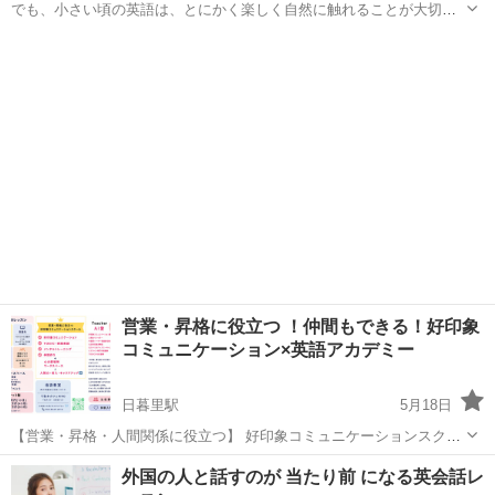
でも、小さい頃の英語は、とにかく楽しく自然に触れることが大切で
す。 無理に暗記させたり、勉強感を強くしすぎると、逆に英語そのも
東京
文京区
巣鴨駅
英会話
IELTS
のが苦手になってしまう子も少なくありません。 当レッスンでは、ネ
イティブ講師や帰国子女...
営業・昇格に役立つ ！仲間もできる！好印象
コミュニケーション×英語アカデミー
日暮里駅
5月18日
【営業・昇格・人間関係に役立つ】 好印象コミュニケーションスクー
ル体験受付中✨ はじめまして。 好印象コミュニケーション講師・心理
東京
文京区
日暮里駅
TOEIC(R)テスト
外国の人と話すのが 当たり前 になる英会話レ
カウンセラーのAI愛です。 外資系接客責任者、元アメリカディズニー