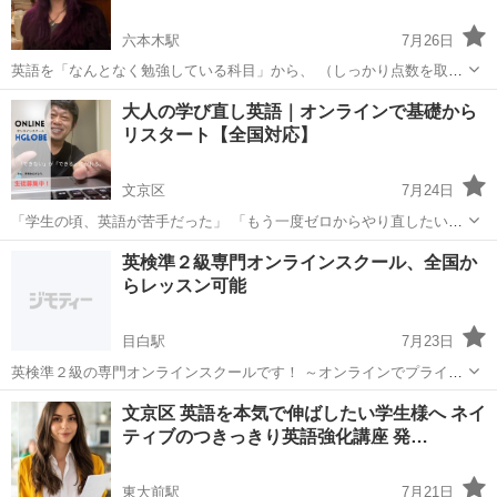
六本木駅
7月26日
英語を「なんとなく勉強している科目」から、 （しっかり点数を取れ
る科目）に変えたい方へ。 早稲田大学在籍のハナ先生が、 （英語を話
東京
文京区
六本木駅
英語/基礎英語
大人の学び直し英語｜オンラインで基礎から
す習慣）を作りながら、スコアアップまでサポートします。 ただ問題
リスタート【全国対応】
を解くだけでは...
文京区
7月24日
「学生の頃、英語が苦手だった」 「もう一度ゼロからやり直したい」
そんな大人の方へ。 オンライン英語塾 HGLOBE（エイチグローブ）
東京
文京区
英語
オンライン
英検準２級専門オンラインスクール、全国か
では、 中学英語のやり直しから英検対策まで、 あなたのレベルに合わ
らレッスン可能
せて丁寧に指導します...
目白駅
7月23日
英検準２級の専門オンラインスクールです！ ～オンラインでプライベ
ートレッスンのご案内～ 主なレッスン内容（自学自習の習慣化を目指
東京
文京区
目白駅
英検
オンライン
文京区 英語を本気で伸ばしたい学生様へ ネイ
しましょう） ・単語の暗記 ・音読 ・基礎基本の習得 ・問題演習 小
ティブのつきっきり英語強化講座 発…
学...
東大前駅
7月21日