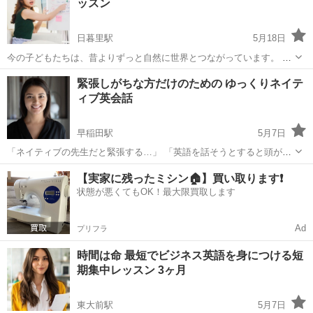
ッスン
コミュニケーション
キャスト、エ...
日暮里駅
5月18日
今の子どもたちは、昔よりずっと自然に世界とつながっています。 オ
ンラインゲーム。 YouTube。 SNS。 海外の動画や配信。 気づかない
東京
文京区
日暮里駅
英会話
英会話レッスン
緊張しがちな方だけのための ゆっくりネイテ
うちに、英語に触れる場面もどんどん増えています。 だからこそ...
ィブ英会話
早稲田駅
5月7日
「ネイティブの先生だと緊張する…」 「英語を話そうとすると頭が真
っ白になる…」 そんな方のための、“ゆっくり・安心”を大切にしたネ
東京
文京区
早稲田駅
英語/基礎英語
ネイティブ
【実家に残ったミシン🏠】買い取ります❗️
イティブ英会話レッスンです。 急にたくさん話させたり、難しい内容
状態が悪くてもOK！最大限買取します
を押しつけたりは...
Ad
プリフラ
時間は命 最短でビジネス英語を身につける短
期集中レッスン 3ヶ月
東大前駅
5月7日