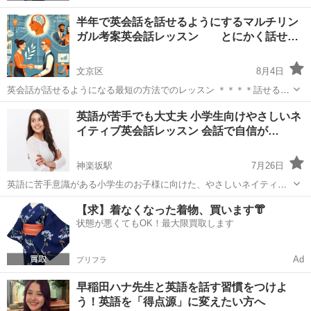
半年で英会話を話せるようにするマルチリン
ガル考案英会話レッスン とにかく話せ…
文京区
8月4日
英会話が話せるようになる最短の方法でのレッスン ＊＊＊＊話せるよ
うになるためにはこの3つだけ＊＊＊＊ ＊正しいネイティブが使う表
東京
文京区
英語
先生
英語が苦手でも大丈夫 小学生向けやさしいネ
現を体で覚えて使っていく 自分が話したい英会話を翻訳したり文を組
イティブ英会話レッスン 会話で自信が…
み立てたりして使っ...
神楽坂駅
7月26日
英語に苦手意識がある小学生のお子様に向けた、やさしいネイティブ
英会話レッスンです。 難しい文法や暗記ではなく、簡単な会話からス
東京
文京区
神楽坂駅
英会話
ネイティブ
【求】着なくなった着物、買います👘
タートし、「話せた」という成功体験を積み重ねていきます。 ネイテ
状態が悪くてもOK！最大限買取します
ィブ講師とのやりとりの中で...
Ad
プリフラ
早稲田ハナ先生と英語を話す習慣をつけよ
う！英語を「得点源」に変えたい方へ