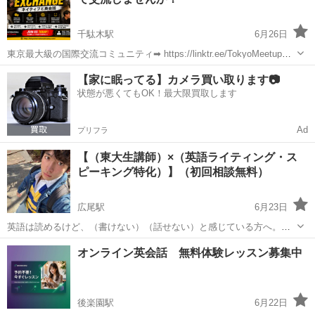
千駄木駅
6月26日
東京最大級の国際交流コミュニティ➡ https://linktr.ee/TokyoMeetup
◆━━━━━━━━━━━◆ ......イベント概要......
東京
文京区
千駄木駅
英会話
ネイティブスピーカー
【家に眠ってる】カメラ買い取ります📷
◆━━━━━━━━━━━◆ 日本人が英語を学ぶ...
状態が悪くてもOK！最大限買取します
Ad
プリフラ
【（東大生講師）×（英語ライティング・ス
ピーキング特化）】（初回相談無料）
広尾駅
6月23日
英語は読めるけど、（書けない）（話せない）と感じている方へ。
（東京大学在籍）の講師が、実際に使える英語力をマンツーマンで指
東京
文京区
広尾駅
英語/基礎英語
スピーキング
オンライン英会話 無料体験レッスン募集中
導します。 学校や塾ではあまり教えてもらえない、 ・（論理的な書き
方） ・（意見の組み立...
後楽園駅
6月22日