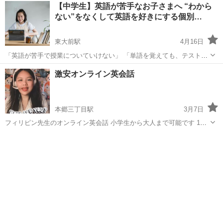
東京
文京区
その他
オンライン
【中学生】英語が苦手なお子さまへ “わから
Essayなどでお困りの方向けに、文京区周...
ない”をなくして英語を好きにする個別…
東大前駅
4月16日
「英語が苦手で授業についていけない」 「単語を覚えても、テストで
点が取れない」 そんな中学生向けのレッスンです。 英語が苦手になる
東京
文京区
東大前駅
TOEIC(R)テスト
レッスン
激安オンライン英会話
理由の多くは、分からないまま進んでしまっていることです。 このレ
ッスンでは...
本郷三丁目駅
3月7日
フィリピン先生のオンライン英会話 小学生から大人まで可能です 1対1
授業、先生は固定です 時間は自由に選択出来ます 学生さんの教材提供
東京
文京区
本郷三丁目駅
英語
オンライン
すれば、教える事も出来ます https://brightlearners.vercel...