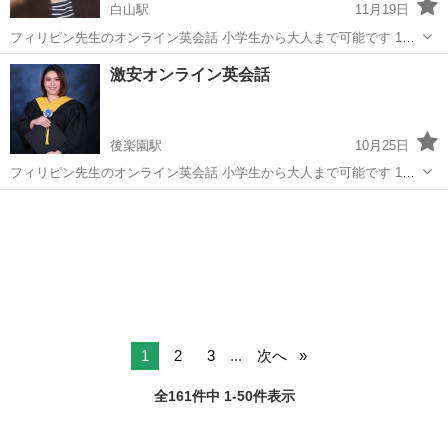
白山駅
11月19日
フィリピン先生のオンライン英会話 小学生から大人まで可能です 1対1
授業ので、 時間は自由に選択出来ます 学生さんの教材提供すれば、教
東京
文京区
白山駅
英会話
ワンコイン
激安オンライン英会話
える事も出来ます https://brightlearners.vercel.app ...
後楽園駅
10月25日
フィリピン先生のオンライン英会話 小学生から大人まで可能です 1対1
授業ので、 時間は自由に選択出来ます 学生さんの教材提供すれば、教
東京
文京区
後楽園駅
英会話
オンライン
える事も出来ます https://brightlearners.vercel.app ...
1
2
3
...
次へ
全161件中 1-50件表示