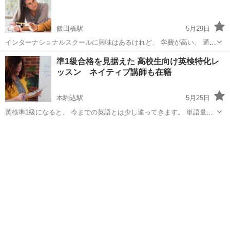
飯田橋駅
5月29日
インターナショナルスクールに興味はあるけれど、 学費が高い。 通学
が難しい。 まずは子どもに合うか試してみたい。 そんなご家庭向けの
東京
文京区
飯田橋駅
英会話
海外
準1級合格を見据えた 高校生向け英検特化レ
レッスンです。 このレッスンでは、 単に英語を教えるだけではなく、
ッスン ネイティブ講師も在籍
...
本駒込駅
5月25日
英検準1級になると、 今までの英語とは少し違ってきます。 単語量。
長文。 要約。 英作文。 面接。 ただ暗記するだけでは、 なかなか安定
東京
文京区
本駒込駅
英検
1級
して点数が取れなくなるレベルです。 このレッスンでは、 ...