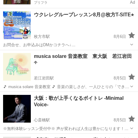
Ad
プリフラ
ウクレレグループレッスン8月@枚方T-SITE⭐︎
枚方市駅
8月6日
お問合せ、お申込みはDMかコチラへ↓
https://egtfunk335.wixsite.com/official-hp/services-1 ※初回は はじめ
大阪
枚方市
枚方市駅
ウクレレ
musica solare 音楽教室 東大阪 若江岩田
てさんクラスorレギュラークラスでの受講をお願いしています。...
ウクレレグループレッスン
若江岩田駅
8月5日
🎵 musica solare 音楽教室 🎵 音楽の楽しさが、一人ひとりの「でき
た！」につながる。 子どもから大人まで。発達がゆっくりなお子様も
大阪
東大阪市
若江岩田駅
ピアノ
ピアノレッスン
大阪：歌が上手くなるボイトレ -Minimal
安心して通える音楽教室です。 musica solare音楽教室では、一人...
Voice-
心斎橋駅
8月5日
※無料体験レッスン受付中※ 声が変われば人生は豊かになります！
Minimal Voiceでは、最小限の労力で最も成果が期待できる効果的なエ
大阪
大阪市
心斎橋駅
ボーカル
ボイストレーニング