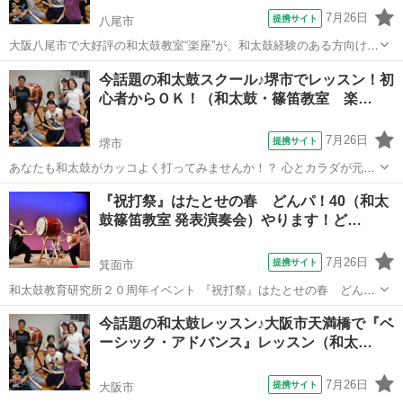
7月26日
提携サイト
八尾市
大阪八尾市で大好評の和太鼓教室“楽座”が、和太鼓経験のある方向けに
も、充実のレッスンを展開中。 ガンガン太鼓を打っていただき、どん
大阪
八尾市
和太鼓
今話題の和太鼓スクール♪堺市でレッスン！初
どん上達したい方にはこちらをおススメ。 和太鼓の基本を大切にしな
心者からＯＫ！（和太鼓・篠笛教室 楽…
がら、確実にステップを積み重ね...
7月26日
提携サイト
堺市
あなたも和太鼓がカッコよく打ってみませんか！？ 心とカラダが元気
になる今話題の和太鼓スクールです♪ リフレッシュ効果や脳トレにも
大阪
堺市
和太鼓
『祝打祭』はたとせの春 どんパ！40（和太
効果があり、日常生活もイキイキ☆ 初心者の方から楽しんで頂ける様
鼓篠笛教室 発表演奏会）やります！ど…
に、基本から丁寧にじっくりと学び...
7月26日
提携サイト
箕面市
和太鼓教育研究所２０周年イベント 『祝打祭』はたとせの春 どん
パ！４０ 開催 いよいよ迫ってきました！ 和太鼓と篠笛の演奏を通し
大阪
箕面市
和太鼓
今話題の和太鼓レッスン♪大阪市天満橋で『ベ
て人とひとがつながる 人の輪を楽しみ エネルギーを感じ合う 元気と
ーシック・アドバンス』レッスン（和太…
希望を持って明日からの生活に...
7月26日
提携サイト
大阪市