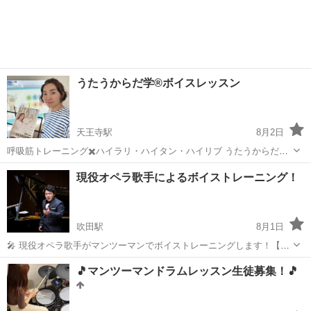
うたうからだ学®︎ボイスレッスン
天王寺駅
8月2日
呼吸筋トレーニング✖️ハイラリ・ハイタン・ハイリブ うたうからだ学
®︎メソッド創始者である 現役オペラ歌手の日比野幸先生が アメリカの
大阪
大阪市
天王寺駅
ボーカル
スタジオ
現役オペラ歌手によるボイストレーニング！
音声教育学、解剖学、心理学、脳科学を 10年かけて学び それらを日本
人向けに再構築された...
吹田駅
8月1日
🎤 現役オペラ歌手がマンツーマンでボイストレーニングします！【初
心者歓迎】 はじめまして！ 現役でオペラ歌手として演奏活動をしてい
大阪
吹田市
吹田駅
ボーカル
オペラ
🎵マンツーマンドラムレッスン生徒募集！🎵
るテノール歌手の谷口耕平です。 「歌がもっと上手くなりたい」 「高
い声が出しに...