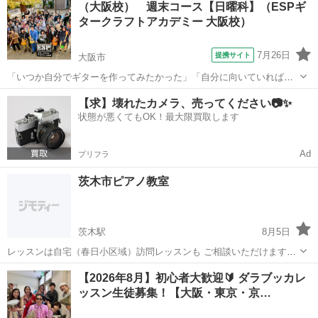
（大阪校） 週末コース【日曜科】（ESPギ
市ででも受講できる！ 今ならボイストレーニング体験レッスン30分が
タークラフトアカデミー 大阪校）
無料♪ 大東市には今...
7月26日
提携サイト
大阪市
「いつか自分でギターを作ってみたかった」「自分に向いていれば楽
器業界への転職も考えてみたい」そんな社会人・学生の皆様に朗報で
大阪
大阪市
ギター
【求】壊れたカメラ、売ってください📷✨
す。 従来からお仕事をされてる社会人の方が多く通われている「土曜
状態が悪くてもOK！最大限買取します
科」に加えて、隔週日曜に通える『日曜...
Ad
プリフラ
茨木市ピアノ教室
茨木駅
8月5日
レッスンは自宅（春日小区域）訪問レッスンも ご相談いただけます。
子供から大人まで可能。 現在、空きあります。 幼稚園は、月4500円
大阪
茨木市
茨木駅
ピアノ
単発
【2026年8月】初心者大歓迎🔰 ダラブッカレ
から 小学生は、月5500円から 単発は、一回3500円から
ッスン生徒募集！【大阪・東京・京…