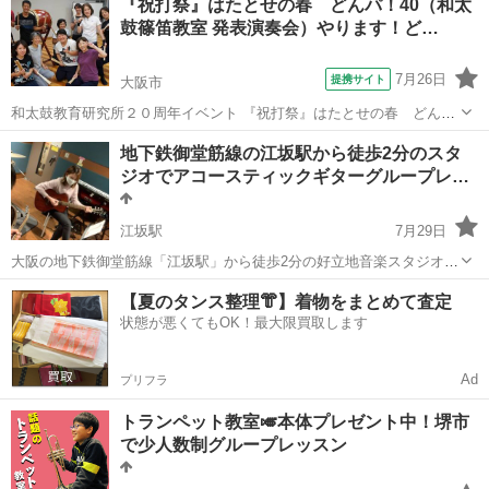
『祝打祭』はたとせの春 どんパ！40（和太
レッスン（1時間）1000円でお試しあり リズムトレーニング、指の体
鼓篠笛教室 発表演奏会）やります！ど…
操で認知症予防にも...
7月26日
提携サイト
大阪市
和太鼓教育研究所２０周年イベント 『祝打祭』はたとせの春 どん
パ！４０ 開催 いよいよ迫ってきました！ 和太鼓と篠笛の演奏を通し
大阪
大阪市
和太鼓
地下鉄御堂筋線の江坂駅から徒歩2分のスタ
て人とひとがつながる 人の輪を楽しみ エネルギーを感じ合う 元気と
ジオでアコースティックギターグループレ…
希望を持って明日からの生活に...
江坂駅
7月29日
大阪の地下鉄御堂筋線「江坂駅」から徒歩2分の好立地音楽スタジオで
アコースティックギターのグループレッスンを行っています。 付近に
大阪
吹田市
江坂駅
ギター
アコースティックギター
【夏のタンス整理👘】着物をまとめて査定
お住いの方や、お仕事場所が近くの方など、初心者が始めやすい曲か
状態が悪くてもOK！最大限買取します
ら懐かしの名曲まで、一緒にア...
Ad
プリフラ
トランペット教室🎺本体プレゼント中！堺市
で少人数制グループレッスン