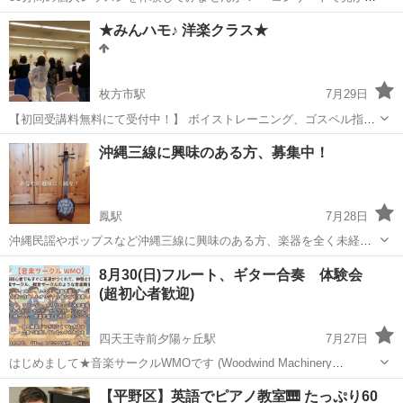
るゴージャスな「グランドハープ」、 ・中くらいのサイズの「アイリ
大阪
大阪市
その他
★みんハモ♪ 洋楽クラス★
ッシュハープ」 ２種類のハープから選ぶことができます。 体験レッス
ンは（月）〜（土）で開催...
枚方市駅
7月29日
【初回受講料無料にて受付中！】 ボイストレーニング、ゴスペル指導
歴10年の講師が教える、みんなで洋楽をハモる講座です。 歌う曲は皆
大阪
枚方市
枚方市駅
ボーカル
洋楽
沖縄三線に興味のある方、募集中！
さんがよくご存知の洋楽です。 《こんな方にピッタリ》 ・洋楽をカッ
コよ...
鳳駅
7月28日
沖縄民謡やポップスなど沖縄三線に興味のある方、楽器を全く未経験
者の方も大丈夫！ 私がそうでしたので、基本の基から教えます。 原則
大阪
堺市
鳳駅
その他
三線
8月30(日)フルート、ギター合奏 体験会
1:1の個人レッスンとし、楽しむことを第一にと考えておりますので、
(超初心者歓迎)
お気軽にお越し下さい。 ...
四天王寺前夕陽ヶ丘駅
7月27日
はじめまして★音楽サークルWMOです (Woodwind Machinery
Orchestra) 〈ホームページ〉 https://wmo-web.jimdosite.com
大阪
大阪市
四天王寺前夕陽ヶ丘駅
フルート
【平野区】英語でピアノ教室🎹 たっぷり60
〈TikTok〉https://www....