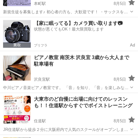
本町駅
8月5日
新規生徒を募集します♪ 初心者の方も、大歓迎です！ ・サックスを始
めてみたい方 ・以前吹いていて、再開したい方 ・更に技術の向上をし
大阪
大阪市
本町駅
サックス
ソプラノ
【家に眠ってる】カメラ買い取ります📷
たい方 ・結婚式などで、サプライズ演奏したい方！ など、一度ご連絡
状態が悪くてもOK！最大限買取します
くださ...
Ad
プリフラ
ピアノ教室 南茨木 沢良宜 3歳から大人まで
駐車場有
沢良宜駅
8月5日
中川ピアノ音楽ピアノ教室です。 「音」を知り、「音」を楽しみなが
ら一人一人の個性を大切にし、 感性を伸ばす音楽教室です。 ピアノ
大阪
茨木市
沢良宜駅
ピアノ
レッスン
大東市のど自慢に出場に向けてのレッスン
を弾いてみたいという趣味の楽しみから 絶対音感をつけたいといった
も！！住道駅からすぐでボイストレーニング
専門的な分野までそれぞれの...
住道駅
8月5日
JR住道駅から徒歩２分に大阪府内で人気のスクールがオープンしまし
た！ 大阪府内で人気のボイストレーニングスクールのレッスンが大東
大阪
大東市
住道駅
ボーカル
レッスン