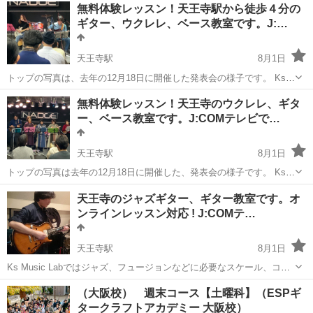
大阪
大阪市
天王寺駅
ギター
オンライン
無料体験レッスン！天王寺駅から徒歩４分の
ス、ジャズ、ボサノヴァなどあらゆるジャンルを、すべてのレベルで
ギター、ウクレレ、ベース教室です。J:…
学べます。 アコース...
天王寺駅
8月1日
トップの写真は、去年の12月18日に開催した発表会の様子です。 Ks
Music Labでは、全くの初心者からプロ指向の方まで、ロック、ポップ
大阪
大阪市
天王寺駅
ギター
ボサノヴァ
無料体験レッスン！天王寺のウクレレ、ギタ
ス、ジャズ、ボサノヴァなどあらゆるジャンルを、すべてのレベルで
ー、ベース教室です。J:COMテレビで…
学べます。 アコ...
天王寺駅
8月1日
トップの写真は去年の12月18日に開催した、発表会の様子です。 Ks
Music Labでは、いろんなジャンルの音楽を弾き語りやソロウクレレで
大阪
大阪市
天王寺駅
ウクレレ
弾き語り
天王寺のジャズギター、ギター教室です。オ
楽しく演奏できます。 全くの初心者から上級者まで対応します。 ギタ
ンラインレッスン対応 ! J:COMテ…
ー全般、ベ...
天王寺駅
8月1日
Ks Music Labではジャズ、フュージョンなどに必要なスケール、コー
ド、フレーズ、理論が学べます。 スタンダードな曲を題材にしてアド
大阪
大阪市
天王寺駅
ギター
（大阪校） 週末コース【土曜科】（ESPギ
リブ、コードバッキング、アレンジなどを学んでいきます。 ギターだ
タークラフトアカデミー 大阪校）
けでなく、アドリブ...