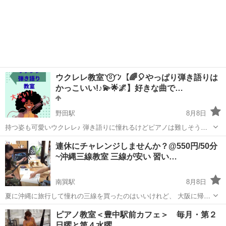
ウクレレ教室⸌⍤⃝⸍ﾝ【🌈🎈やっぱり弾き語りは
かっこいい!♪💫🌟🌌】好きな曲で…
野田駅
8月8日
持つ姿も可愛いウクレレ♪ 弾き語りに憧れるけどピアノは難しそう、
ギターも指がついて行かない… ウクレレなら持ち運び楽ちん。弦も4
大阪
大阪市
野田駅
ウクレレ
連休にチャレンジしませんか？@550円/50分
本。 課題曲はありません！ あなたの好きな歌から始めましょう！ 目
~沖縄三線教室 三線が安い 習い…
標はあなたのウク...
南巽駅
8月8日
夏に沖縄に旅行して憧れの三線を買ったのはいいけれど、 大阪に帰っ
てきて少し弾いてみたけれど挫折していませんか？ 三線の音色を奏で
大阪
大阪市
南巽駅
その他
三線
ピアノ教室＜豊中駅前カフェ＞ 毎月・第２
る事が出来れば大阪で沖縄気分になれますよね！ 電話 090-6064-
日曜と第４水曜