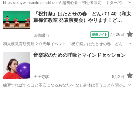
https://playwithsmile.simdif.com/ 超初心者・初心者限定 ギター/ウク
レレ教室“Smile” 初心者による初心者の為のギター／ウクレレ教
大阪
大阪市
ウクレレ
初心者
『祝打祭』はたとせの春 どんパ！40（和太
室！？ 楽器を初めて触った方でも数回の受...
鼓篠笛教室 発表演奏会）やります！ど…
7月26日
提携サイト
四條畷市
和太鼓教育研究所２０周年イベント 『祝打祭』はたとせの春 どん
パ！４０ 開催 いよいよ迫ってきました！ 和太鼓と篠笛の演奏を通し
大阪
四條畷市
和太鼓
音楽家のための呼吸とマインドセッション
て人とひとがつながる 人の輪を楽しみ エネルギーを感じ合う 元気と
希望を持って明日からの生活に...
天王寺駅
8月2日
練習すればするほど不安になるあなたへ なぜ身体は言うことを聞かな
くなるのか それは、あなたのせいではありません ＊思うように演奏で
大阪
大阪市
天王寺駅
音楽
セッション
きなくなった ＊「ちゃんとしよう」とすると余計におかしくなる ＊理
由が分からず、不安だけが...