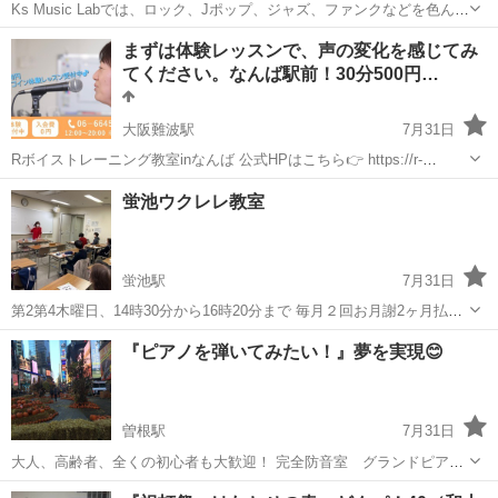
Ks Music Labでは、ロック、Jポップ、ジャズ、ファンクなどを色んな
奏法で演奏できます。 全くの初心者でも大丈夫です。 コード理論やベ
大阪
大阪市
天王寺駅
ベース
スラップ
まずは体験レッスンで、声の変化を感じてみ
ースラインの作り方、アドリブソロまで学べます。 バッキングトラッ
てください。なんば駅前！30分500円…
クや、アーテ...
大阪難波駅
7月31日
Rボイストレーニング教室inなんば 公式HPはこちら👉 https://r-
voitore.com/ 体験レッスン申込みはLINEで簡単！👍
大阪
大阪市
大阪難波駅
ボーカル
レッスン
蛍池ウクレレ教室
https://lin.ee/Xg5S4oI 子供から大人まで、歌がうまくなり...
蛍池駅
7月31日
第2第4木曜日、14時30分から16時20分まで 毎月２回お月謝2ヶ月払い
6400円 入会金2000円、テキスト代実費です。
大阪
豊中市
蛍池駅
ウクレレ
一曲
『ピアノを弾いてみたい！』夢を実現😊
曽根駅
7月31日
大人、高齢者、全くの初心者も大歓迎！ 完全防音室 グランドピア
ノ 基本月1回（60〜90分）個人レッスン（1回5000円）します。 体験
大阪
豊中市
曽根駅
ピアノ
認知症予防