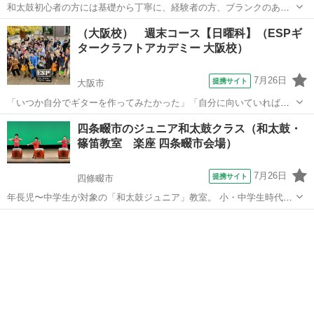
和太鼓初心者の方には基礎から丁寧に、経験者の方、ブランクのある
方も感覚を取り戻しながら和太鼓の楽しさを味わいましょう♪ 少人数
大阪
大阪市
和太鼓
（大阪校） 週末コース【日曜科】（ESPギ
で個々に合わせて進めていきます。 半年で1曲を演奏できるように
タークラフトアカデミー 大阪校）
し、半年に1回の発表会で演奏してみ...
7月26日
提携サイト
大阪市
「いつか自分でギターを作ってみたかった」「自分に向いていれば楽
器業界への転職も考えてみたい」そんな社会人・学生の皆様に朗報で
大阪
大阪市
ギター
四条畷市のジュニア和太鼓クラス（和太鼓・
す。 従来からお仕事をされてる社会人の方が多く通われている「土曜
篠笛教室 楽座 四条畷市会場）
科」に加えて、隔週日曜に通える『日曜...
7月26日
提携サイト
四條畷市
年長児〜中学生が対象の「和太鼓ジュニア」教室。 小・中学生時代
に、とびっきりのホンモノ体験をプレゼントしませんか？ 和太鼓を力
大阪
四條畷市
和太鼓
いっぱい打ち鳴らす楽しさ、仲間と一緒に作り上げる楽しさから、た
くさん学びが得られます♪ 本気で何か...