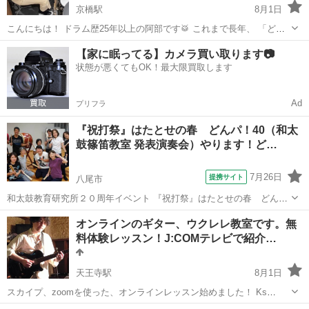
京橋駅
8月1日
こんにちは！ ドラム歴25年以上の阿部です🥁 これまで長年、 「どう
すればカッコよく叩けるのか？」 「どうすれば『上手い！』と言って
大阪
大阪市
京橋駅
ドラム
レッスン
【家に眠ってる】カメラ買い取ります📷
もらえるのか？」 「ライブで緊張せず、気持ちよく演奏できるの
状態が悪くてもOK！最大限買取します
か？」 そんなことをずっと...
Ad
プリフラ
『祝打祭』はたとせの春 どんパ！40（和太
鼓篠笛教室 発表演奏会）やります！ど…
7月26日
提携サイト
八尾市
和太鼓教育研究所２０周年イベント 『祝打祭』はたとせの春 どん
パ！４０ 開催 いよいよ迫ってきました！ 和太鼓と篠笛の演奏を通し
大阪
八尾市
和太鼓
オンラインのギター、ウクレレ教室です。無
て人とひとがつながる 人の輪を楽しみ エネルギーを感じ合う 元気と
料体験レッスン！J:COMテレビで紹介…
希望を持って明日からの生活に...
天王寺駅
8月1日
スカイプ、zoomを使った、オンラインレッスン始めました！ Ks
Music Labでは、全くの初心者からプロ指向の方まで、ロック、ポップ