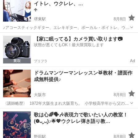
イトレ、ウクレレ、…
日曜、交野市の藤が尾小学校で...
堺東駅
8月8日
♪アコースティックギター、エレキギター、ボーカル・ボイトレ、ウク
レレ、ギター弾き語りなど自由に科目を選択できるマンツーマンレッ
大阪
堺市
堺東駅
ギター
弾き語り
【家に眠ってる】カメラ買い取ります📷
スン・ペアレッスンの音楽教室です♪ ☆入会応援キャンペーン実施中
状態が悪くてもOK！最大限買取します
☆ 入会金通常¥4,400-が...
Ad
プリフラ
ドラムマンツーマンレッスン🥁教材・譜面作
成無料提供♪
大阪市
8月8日
〈講師略歴〉 1972年大阪生まれ大阪育ち。 小学校高学年から父の影
響でギターを始め、X JAPANのYOSHIKIさんの影響で20才の時ドラム
大阪
大阪市
ドラム
料金
歌は心🌈🗣🎶表現力で歌いたい人の教室！
に目覚める。 23才でドラム専門に転向、現在に至る。 講師歴15
(❁ᴗ͈ˬᴗ͈)♪🌟💖ウクレレ弾き語り教…
年。 これま...
野田駅
8月8日