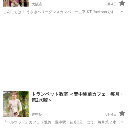
大阪市
8月4日
こんにちは！ うさぎベリーダンスカンパニー主宰 KT Jacksonです！
アラブの太鼓“ ダラブッカ”を 一緒に演奏してみませんか？ ベリーダン
大阪
大阪市
ドラム
ダラブッカ
スをされてる方こそ 断然おすすめ！ 今まで聴き流していたドラムの
音が聴こえ...
トランペット教室 ＜豊中駅前カフェ 毎月・
第2水曜＞
豊中駅
8月4日
『ベルウッド』カフェ（阪急・豊中駅 徒歩2分）にて、毎月第２水曜
11時～13時、「トランペット教室」を開催しております。 講師 : 山﨑