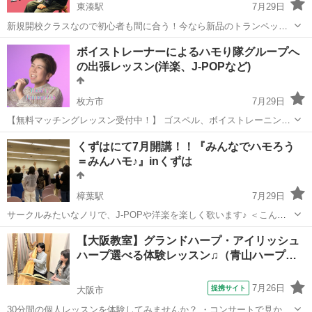
東湊駅
7月29日
新規開校クラスなので初心者も間に合う！今なら新品のトランペット
無料ゲット！ 数ある投稿の中よりアクセス頂き誠にありがとうござい
大阪
堺市
東湊駅
その他
トランペット
ボイストレーナーによるハモり隊グループへ
ます。 ≪阪堺電車 東湊駅≫から徒歩5分程度のスタジオにて、アン
の出張レッスン(洋楽、J-POPなど)
サンブル形式のグループレッ...
枚方市
7月29日
【無料マッチングレッスン受付中！】 ゴスペル、ボイストレーニング
指導歴10年の講師がカッコよくハモるコツをお教えします♪ ハモるの
大阪
枚方市
ボーカル
email
くずはにて7月開講！！『みんなでハモろう
が大好きなサークルやグループへの出張レッスンを提供中。 大阪、京
＝みんハモ♪』inくずは
都、奈良など出張...
樟葉駅
7月29日
サークルみたいなノリで、J-POPや洋楽を楽しく歌います♪ ＜こんな
お困りごとは無いですか？＞ ・日々の雑事に追われてストレスMAX
大阪
枚方市
樟葉駅
ボーカル
POP
【大阪教室】グランドハープ・アイリッシュ
・歌うのは好きだけど合唱曲を歌いたい訳ではない ・友達とカラオケ
ハープ選べる体験レッスン♫（青山ハープ…
行っても自信が無い...
7月26日
提携サイト
大阪市
30分間の個人レッスンを体験してみませんか？ ・コンサートで見かけ