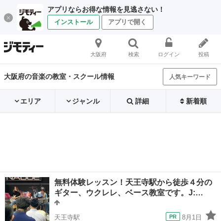
アプリならお得な情報を見逃さない！
インストール
アプリで開く
大阪府
検索
ログイン
投稿
大阪府の音楽の教室・スクール情報
人気キーワード
エリア
ジャンル
詳細
新着順
無料体験レッスン！天王寺駅から徒歩４分の
ギター、ウクレレ、ベース教室です。J:…
天王寺駅
8月1日