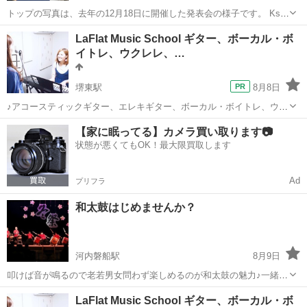
トップの写真は、去年の12月18日に開催した発表会の様子です。 Ks
Music Labでは、全くの初心者からプロ指向の方まで、ロック、ポップ
大阪
大阪市
天王寺駅
ギター
ボサノヴァ
LaFlat Music School ギター、ボーカル・ボ
ス、ジャズ、ボサノヴァなどあらゆるジャンルを、すべてのレベルで
イトレ、ウクレレ、…
学べます。 アコ...
堺東駅
8月8日
♪アコースティックギター、エレキギター、ボーカル・ボイトレ、ウク
レレ、ギター弾き語りなど自由に科目を選択できるマンツーマンレッ
大阪
堺市
堺東駅
ギター
弾き語り
【家に眠ってる】カメラ買い取ります📷
スン・ペアレッスンの音楽教室です♪ ☆入会応援キャンペーン実施中
状態が悪くてもOK！最大限買取します
☆ 入会金通常¥4,400-が...
Ad
プリフラ
和太鼓はじめませんか？
河内磐船駅
8月9日
叩けば音が鳴るので老若男女問わず楽しめるのが和太鼓の魅力♪一緒に
和太鼓、はじめませんか？ はじめまして、妙見星太鼓です！ 交野市の
大阪
交野市
河内磐船駅
和太鼓
太鼓
LaFlat Music School ギター、ボーカル・ボ
星田神社、妙見宮の宮司さんの呼びかけで発足したチームです。 毎週