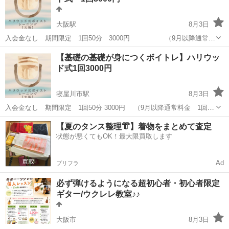
大阪駅
8月3日
入会金なし 期間限定 1回50分 3000円 （9月以降通常料
金 1回5000円） ※PayPay、もしくは振込 24h前までのキ
大阪
大阪市
大阪駅
ボーカル
ボイストレーニング
【基礎の基礎が身につくボイトレ】ハリウッ
ャンセルは振替対応します 但しスタジオ代が発生する場合は...
ド式1回3000円
寝屋川市駅
8月3日
入会金なし 期間限定 1回50分 3000円 （9月以降通常料金 1回
5000円） ※PayPay、もしくは振込 24h前までのキャンセル
大阪
寝屋川市
寝屋川市駅
ボーカル
ボイトレ
【夏のタンス整理👘】着物をまとめて査定
は振替対応します 但しス...
状態が悪くてもOK！最大限買取します
Ad
プリフラ
必ず弾けるようになる超初心者・初心者限定
ギター/ウクレレ教室♪♪
大阪市
8月3日