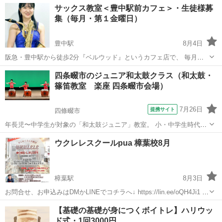
大阪
豊中市
豊中駅
その他
トランペット
サックス教室＜豊中駅前カフェ＞・生徒様募
友加氏 （大阪教育大学 教養学科芸術専攻 音楽コース卒） 指導方法
集（毎月・第１金曜日）
: 個人...
豊中駅
8月4日
阪急・豊中駅から徒歩2分『ベルウッド』というカフェ店で、 毎月第
１金曜日 11時～13時、有名講師による「サックス教室」を開催致しま
大阪
豊中市
豊中駅
サックス
レッスン
四条畷市のジュニア和太鼓クラス（和太鼓・
す。 講師 : 黒田 佐恵奈氏 （相愛大学 音楽学部 管楽器専攻卒） 指導
篠笛教室 楽座 四条畷市会場）
方法 :...
7月26日
提携サイト
四條畷市
年長児〜中学生が対象の「和太鼓ジュニア」教室。 小・中学生時代
に、とびっきりのホンモノ体験をプレゼントしませんか？ 和太鼓を力
大阪
四條畷市
和太鼓
ウクレレスクールpua 樟葉校8月
いっぱい打ち鳴らす楽しさ、仲間と一緒に作り上げる楽しさから、た
くさん学びが得られます♪ 本気で何か...
樟葉駅
8月3日
お問合せ、お申込みはDMかLINEでコチラへ↓ https://lin.ee/oQH4Ji1 樟
葉でウクレレのグループレッスン新規開講⭐︎ ３ヶ月毎に課題曲を更新⭐︎
大阪
枚方市
樟葉駅
ウクレレ
【基礎の基礎が身につくボイトレ】ハリウッ
半年に一度、発表会も開催中⭐︎ 体験料¥1,000 ...
ド式・1回3000円
ウクレレグループレッスン