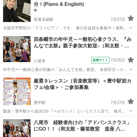
分！(Piano & English)
オリジナル曲
喜連瓜破駅
7月27日
大阪市平野区の「ラファピアノ」です。 春の生徒様を募集中！無料体
験レッスン受付中です🎹 当教室は、他にはない**「60分レッスン」**
大阪
大阪市
喜連瓜破駅
ピアノ
Lessons
四条畷市の年中児～一般初心者クラス、『み
が特徴です。 【当教室の3つのメリット】 ✅ 1. たっぷり60分レッ...
んなで太鼓』親子参加大歓迎♪（和太鼓・…
7月26日
提携サイト
八尾市
年中児〜一般初心者が対象の「みんなで太鼓」教室。 未就学児～小学
生時代に、とびっきりのホンモノ体験をプレゼントしませんか？ 和太
大阪
八尾市
和太鼓
厳選９レッスン（音楽教室等）＜豊中駅前カ
鼓を力いっぱい打ち鳴らす楽しさ、仲間と一緒に作り上げる楽しさか
フェ/会場＞・ご参加募集
ら、たくさん学びが得られます♪ 本...
豊中駅
7月27日
阪急・豊中駅から徒歩2分『ベルウッド』というカフェ店で、 毎月、
有名講師による「音楽教室」等を開催しております。 全て、年会費や
大阪
豊中市
豊中駅
その他
音楽教室
八尾市 経験者向けの「アドバンスクラス」
入会金が不要な一回限りでも参加可能です。 リーズナブルに受講可能
にGO！！（和太鼓・篠笛教室 楽座 八…
な上、1ドリンク付レッスン...