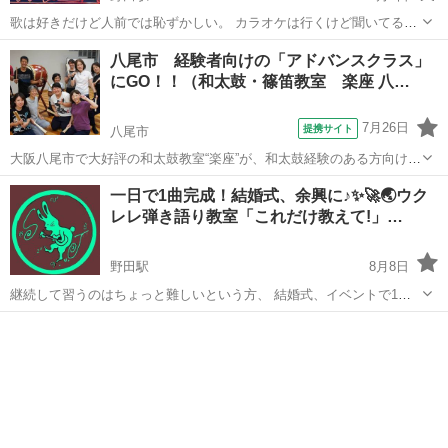
歌は好きだけど人前では恥ずかしい。 カラオケは行くけど聞いてるだ
け…… もっと素直に歌いたい…… 誰かのためだけに歌いたい…… 自
大阪
大阪市
野田駅
ボーカル
茶菓子
八尾市 経験者向けの「アドバンスクラス」
分のために歌いたい…… いつかはLIVEで歌ってみたい…… 十八番の
にGO！！（和太鼓・篠笛教室 楽座 八…
曲を持ちた...
7月26日
提携サイト
八尾市
大阪八尾市で大好評の和太鼓教室“楽座”が、和太鼓経験のある方向けに
も、充実のレッスンを展開中。 ガンガン太鼓を打っていただき、どん
大阪
八尾市
和太鼓
一日で1曲完成！結婚式、余興に♪✨🚀🌏ウク
どん上達したい方にはこちらをおススメ。 和太鼓の基本を大切にしな
レレ弾き語り教室「これだけ教えて!」…
がら、確実にステップを積み重ね...
野田駅
8月8日
継続して習うのはちょっと難しいという方、 結婚式、イベントで1曲
だけ弾きたい方、 ウクレレのことちょっと聞きたいだけの方､ 動画や
大阪
大阪市
野田駅
その他
弾き語り
本でのウクレレ独学で行き詰まった方…… 今やっていることの1歩先
を知りたい方、 コー...