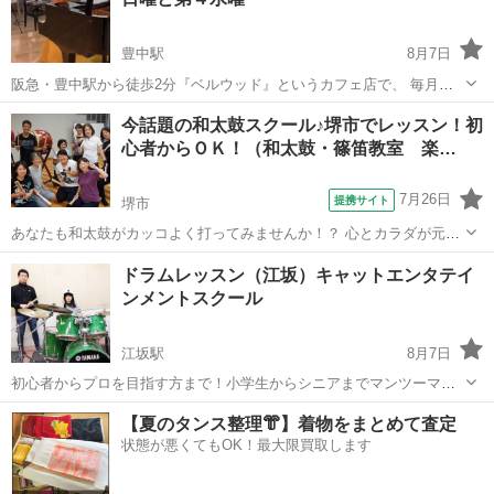
1154 安...
豊中駅
8月7日
阪急・豊中駅から徒歩2分『ベルウッド』というカフェ店で、 毎月第
４水曜と第２日曜 11時～13時に「ピアノ教室」を開催しております。
大阪
豊中市
豊中駅
ボーカル
大人
今話題の和太鼓スクール♪堺市でレッスン！初
講師 : 中山 陽子氏（大阪音楽大学 音楽学部 ピアノ科卒） 指導方法 :
心者からＯＫ！（和太鼓・篠笛教室 楽…
個人...
7月26日
提携サイト
堺市
あなたも和太鼓がカッコよく打ってみませんか！？ 心とカラダが元気
になる今話題の和太鼓スクールです♪ リフレッシュ効果や脳トレにも
大阪
堺市
和太鼓
ドラムレッスン（江坂）キャットエンタテイ
効果があり、日常生活もイキイキ☆ 初心者の方から楽しんで頂ける様
ンメントスクール
に、基本から丁寧にじっくりと学び...
江坂駅
8月7日
初心者からプロを目指す方まで！小学生からシニアまでマンツーマン
で優しく丁寧に指導します。 数々のプロを育ててきた講師陣が、施設
大阪
吹田市
江坂駅
ドラム
レッスン
【夏のタンス整理👘】着物をまとめて査定
設備の整った広々としたスタジオで快適にレッスンができます。レコ
状態が悪くてもOK！最大限買取します
ーディングスタジオや500名収容の...