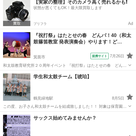
【実家の整理】そのカメラ高く売れるかも❗️
クササイズを提案いたします。 徹底的に仕組みを追求したトレーニン
状態が悪くてもOK！最大限買取します
グ...
Ad
プリフラ
『祝打祭』はたとせの春 どんパ！40（和太
鼓篠笛教室 発表演奏会）やります！ど…
7月26日
提携サイト
箕面市
和太鼓教育研究所２０周年イベント 『祝打祭』はたとせの春 どん
パ！４０ 開催 いよいよ迫ってきました！ 和太鼓と篠笛の演奏を通し
大阪
箕面市
和太鼓
学生和太鼓チーム【琥珀】
て人とひとがつながる 人の輪を楽しみ エネルギーを感じ合う 元気と
希望を持って明日からの生活に...
鶴見緑地駅
8月5日
この度、お子さん和太鼓チームを結成致しました！！ 対象は保育園、
幼稚園～小学校低学年くらいまでです！ 最近では、保育園や幼稚園で
大阪
寝屋川市
鶴見緑地駅
和太鼓
会館
サックス始めてみませんか？
も和太鼓を 取り入れていて、 身近に感じれる楽器になってきてます！
子供の頃からやり始めると...