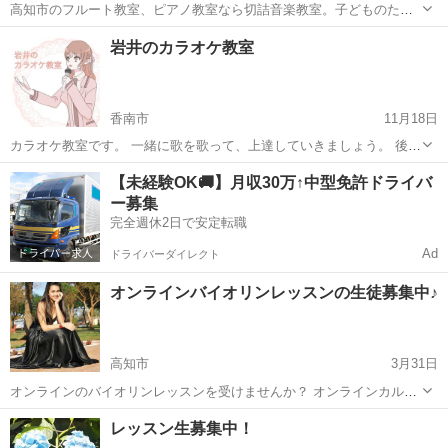
高知市のフルート教室、ピアノ教室なら切詰音楽教室。子どものたち
に"本物の音楽"を。フランスパリでの音楽経験を生かしたマンツーマ
高知
高知市
フルート
音楽教室
岩井のカラオケ教室
ンレッスンを行います。 ピアノやフルートが初心者方、大人の方も大
歓迎です。 https://...
香南市
11月18日
カラオケ教室です。 一緒に歌を歌って、上達していきましょう。 後追
い練習法と言う方法で、歌をゆっくり歌いながら、練習します。 1
高知
香南市
ボーカル
初心者
【未経験OK🚚】月収30万↑中型免許ドライバ
音、1音から練習しますので、初心者の方からでも大丈夫です。 ---------
ー募集
-----...
完全週休2日で安定転職
Ad
ドライバーダイレクト
オンラインバイオリンレッスンの生徒募集中♪
高知市
3月31日
オンラインのバイオリンレッスンを受けませんか？ オンラインカルチ
ャースクール【おんかる】は現在新規生徒募集中です。 【おんかる】
高知
高知市
バイオリン
オンライン
レッスン生募集中！
は大使館で英会話、米軍基地の英会話、発音クリニック、英語でクッ