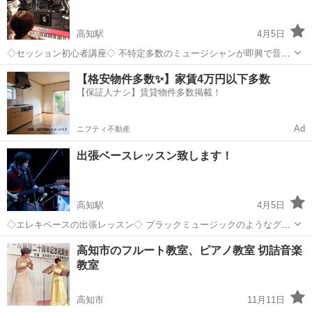
験、音楽知識、得意ジ...
高知駅
4月5日
◇セッション初心者講座◇ 不特定多数のミュージシャンが即興で音楽
を演奏する「ジャム・セッション」に興味がある方。 セッションに興
高知
高知市
高知駅
その他
セッション
【格安物件多数✨】家賃4万円以下多数
味があるけど参加する自信がない方。 そんな方にオススメのレッスン
【保証人ナシ】賃貸物件多数掲載！
です！ 《特徴》 ○セッション...
Ad
ニフティ不動産
出張ベースレッスン致します！
高知駅
4月5日
◇エレキベースの出張レッスン◇ ブラックミュージックのようなグル
ーヴあるベースプレイを目指す方から、初心者まで、お気軽にお問い
高知
高知市
高知駅
ベース
セッション
高知市のフルート教室、ピアノ教室 切詰音楽
合わせ下さい。 《特徴》 ○ベースでのアドリブソロの付け方 ○グルー
教室
ヴの出し方 ○スラップ奏法 ...
高知市
11月11日