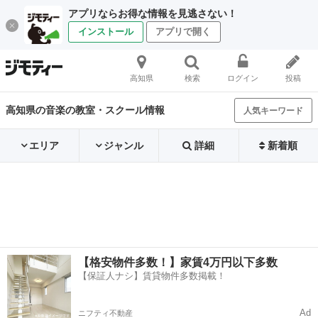
アプリならお得な情報を見逃さない！
インストール
アプリで開く
高知県
検索
ログイン
投稿
高知県の音楽の教室・スクール情報
人気キーワード
エリア
ジャンル
詳細
新着順
【格安物件多数！】家賃4万円以下多数
【保証人ナシ】賃貸物件多数掲載！
Ad
ニフティ不動産