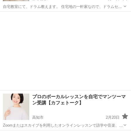
自宅教室にて、ドラム教えます。 住宅地の一軒家なので、ドラムセッ
トは消音シンバル、メッシュヘッドでフルのドラムセットよりは音量
高知
高知市
県庁前駅
ドラム
ドラムセット
が小さいですが一通りの演奏は可能です。 初心者の方はスティックの
持ち方、バスドラムの踏み方、基...
プロのボーカルレッスンを自宅でマンツーマ
ン受講【カフェトーク】
高知市
2月20日
Zoomまたはスカイプを利用したオンラインレッスンで語学や音楽、ヨ