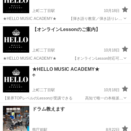
上町二丁目駅
10月18日
★HELLO MUSIC ACADEMY★ 【弾き語り教室／弾き語りレッ
スン】 (ギター＆ピアノ) ■「弾き語り」を教えている
高知
高知市
上町二丁目駅
ボーカル
弾き語り
【オンラインLessonのご案内】
音楽教室って少ないんです。 何故なら「歌が歌えてギターが弾...
上町二丁目駅
10月18日
★HELLO MUSIC ACADEMY★ 【オンラインLesson対応可】
初めてのお客様は、ご不安もあるかと存じます。まずは、ご一報いた
高知
高知市
上町二丁目駅
ボーカル
オンライン
★HELLO MUSIC ACADEMY★
だき詳細のお知らせやご質問など、お話させて頂ければと想います。
ご自宅...
上町二丁目駅
10月18日
【業界TOPレベルのLessonが受講できる 高知で唯一の本格派総
合音楽専門校】 ★HELLO MUSIC ACADEMY★
高知
高知市
上町二丁目駅
ボーカル
ドラム教えます
【譲れない夢がある】 ～ゼロから始めるメジャーデビュ...
県庁前駅
8月22日