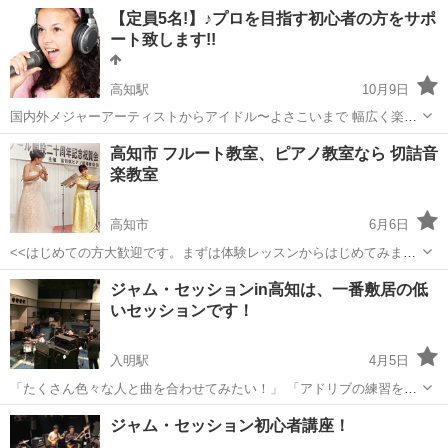
ガ、将棋などさまざまなカテゴリーのレッスンが世界のどこにいても
高知
高知市
ボーカル
【定員5名!】♪プロを目指す初心者の方をサポ
受講できる「カフェトーク」です。 カフェトークなら、ご自宅でプロ
ート致します!!
のレッスンをマンツーマンで...
高知駅
10月9日
国内外メジャーアーティストからアイドル〜よさこいまで 幅広く楽曲
提供する実績あるプロデューサーがサポート。 【スクール生募集中!】
高知
高知市
高知駅
ボーカル
オリジナル曲
高知市 フルート教室、ピアノ教室なら 切詰音
初心者の方でもオリジナル曲の制作/レコーディングを通して シンガー
楽教室
としてのスキル...
高知市
6月6日
<<はじめての方大歓迎です。まずは体験レッスンからはじめてみませ
んか？>> 子どものたちに本物の音楽を。フランスパリでの音楽経験を
高知
高知市
音楽
音楽教室
ジャム・セッションin高知は、一番敷居の低
生かしたマンツーマンレッスンを行います。 ピアノやフルートが初心
いセッションです！
者方、大人の方も大歓迎で...
入明駅
4月5日
「たくさん色々な人と曲を合わせてみたい！」 「アドリブの練習をし
たい！」 「ライブハウスで大きい音で演奏したい！」 私どもは月一
高知
高知市
入明駅
音楽
セッション
ジャム・セッション初心者講座！
回、CARAVANSARYにてセッションを主催しております。 楽器経