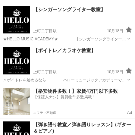
【シンガーソングライター教室】
上町二丁目駅
10月18日
★HELLO MUSIC ACADEMY★ 【シンガーソングライター教
室】 (ギター＆ピアノ) ■「シンガーソングライター」
高知
高知市
上町二丁目駅
音楽
【ボイトレ／カラオケ教室】
を教えている音楽教室って少ないんです。 何故なら「歌／楽器...
シンガーソングライター
上町二丁目駅
10月18日
♬ボイトレを始めるなら ハローミュージックアカデミーで♬
★HELLO MUSIC ACADEMY★ 〜歌 心 音 楽
高知
高知市
上町二丁目駅
カラオケ
ボイトレ
【格安物件多数！】家賃4万円以下多数
塾〜 【県内No.１】 生徒総数 １２０名...
【保証人ナシ】賃貸物件多数掲載！
Ad
ニフティ不動産
【弾き語り教室／弾き語りレッスン】(ギター
＆ピアノ)