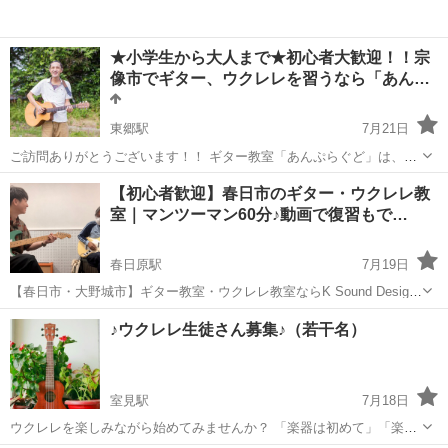
★小学生から大人まで★初心者大歓迎！！宗
像市でギター、ウクレレを習うなら「あん…
東郷駅
7月21日
ご訪問ありがとうございます！！ ギター教室「あんぷらぐど」は、ギ
ター（アコギ、エレキ）、ウクレレのグループレッスンを週に3～4
福岡
宗像市
東郷駅
ギター
不定期
【初心者歓迎】春日市のギター・ウクレレ教
日、宗像市のコミュニティセンターで開催しております。 体験、見学
室｜マンツーマン60分♪動画で復習もで…
受付中です...
春日原駅
7月19日
【春日市・大野城市】ギター教室・ウクレレ教室ならK Sound Design
｜初心者歓迎・マンツーマンレッスン 「レッスンの日だけで終わらな
福岡
春日市
春日原駅
ギター
レッスン
♪ウクレレ生徒さん募集♪（若干名）
い。」 K Sound Designは、春日市を中心にレッスンを行ってい...
室見駅
7月18日
ウクレレを楽しみながら始めてみませんか？ 「楽器は初めて」「楽譜
が読めない」「昔少し弾いたけれど、もう一度始めたい」 そんな方を