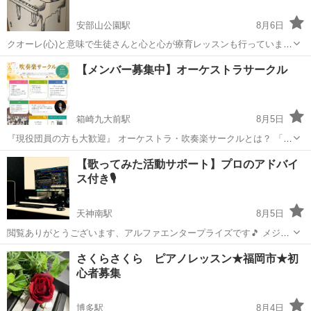
安部山公園駅
8月6日
クオーレ(心)と意味で生徒さんと心と心が療育レッスンも行っていま
す。。 ピアノの生徒さんは３歳からシルバーのかたまでレッスンをし
福岡
北九州市
安部山公園駅
ピアノ
療育
【メンバー募集中】オーケストラサークル
ています。兄弟 親子 姉妹 祖母お孫 祖父お孫さんは主な方のレ
ッスン料＋2000円になっておりま...
箱崎九大前駅
8月5日
『現役団員の方も大歓迎』 オーケストラ・吹奏楽サークルとは？ 「も
っと音楽を楽しみたい」 「アンサンブルを学びたい」 そんな方のため
福岡
福岡市
箱崎九大前駅
その他
オーケストラ
【歌ってみた活動サポート】プロのアドバイ
のコミュニティサークルです。 基礎練習から合奏まで、講師の指導を
ス付き🎙️
受けながら楽しく活動し...
天神南駅
8月5日
閲覧ありがとうございます、アルファエンタープライズです🎵 メジャ
ーアーティストやアニメ主題歌など、 メジャー楽曲を数多く手掛ける
福岡
福岡市
天神南駅
ボーカル
MIX
さくらさくら ピアノレッスン★福岡市★初
作曲家事務所で、 YouTubeで歌ってみたの活動をしてみませんか？ エ
心者募集
ンジ...
博多駅
8月4日