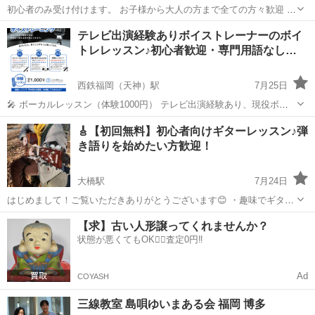
初心者のみ受け付けます。 お子様から大人の方まで全ての方々歓迎 時
間は不定休の朝7時30〜22時まで。 まずはご予約下さい。 ピアノ講師
福岡
福岡市
博多駅
ピアノ
テレビ出演経験ありボイストレーナーのボイ
は女性になります。 初回講習限定プレゼントで音譜刻印えんぴつレザ
トレレッスン♪初心者歓迎・専門用語なし…
ーキャップを1個プレゼ...
西鉄福岡（天神）駅
7月25日
🎤 ボーカルレッスン（体験1000円） テレビ出演経験あり、現役ボイ
ストレーナーが指導するカラオケコースです。 生徒さんの中にはカラ
福岡
福岡市
西鉄福岡（天神）駅
ボーカル
🎸【初回無料】初心者向けギターレッスン♪弾
オケで100点を獲得した方も！ 趣味で歌いたい初心者～楽しみながら
き語りを始めたい方歓迎！
上達したい方まで...
大橋駅
7月24日
はじめまして！ご覧いただきありがとうございます😊 ・趣味でギター
を始めたいけれど、何から始めていいか分からない ・家にギターはあ
福岡
福岡市
大橋駅
ギター
弾き語り
【求】古い人形譲ってくれませんか？
るけど、なかなか続かない ・歌は好きだけど、ギターにはまだ手が出
状態が悪くてもOK🙆‍♀️査定0円‼️
せていない ・Fコードで挫折し...
Ad
COYASH
三線教室 島唄ゆいまある会 福岡 博多