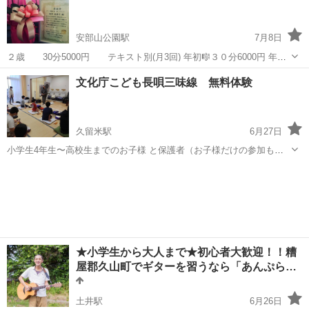
／／／／／／／ 最後...
安部山公園駅
7月8日
２歳 30分5000円 テキスト別(月3回) 年初🎼３０分6000円 年長
🎼 小学生 30分 8000円 中学生🎼1時間9000円 高校生〜9000円 ＋
福岡
北九州市
安部山公園駅
ピアノ
3歳
文化庁こども長唄三味線 無料体験
ソルフェージュ3000円
久留米駅
6月27日
小学生4年生〜高校生までのお子様 と保護者（お子様だけの参加も可
能） 久留米市京町コミュニティセンターにて （久留米市大石町272-
福岡
久留米市
久留米駅
三味線
伝統文化
5） 参加費は無料 三味線など教室に必要なものはこちらで準備致しま
す ...
★小学生から大人まで★初心者大歓迎！！糟
屋郡久山町でギターを習うなら「あんぷら…
土井駅
6月26日