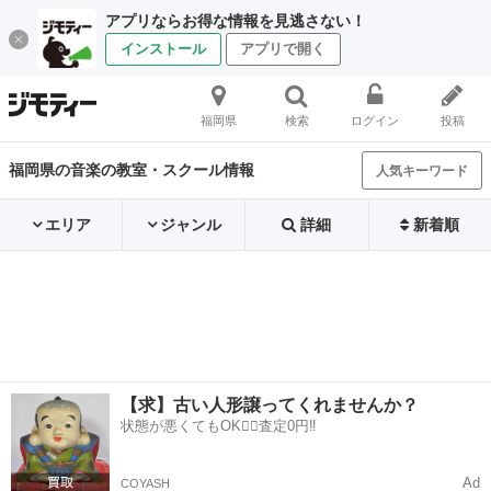
アプリならお得な情報を見逃さない！
インストール
アプリで開く
福岡県
検索
ログイン
投稿
福岡県の音楽の教室・スクール情報
人気キーワード
エリア
ジャンル
詳細
新着順
【求】古い人形譲ってくれませんか？
状態が悪くてもOK🙆‍♀️査定0円‼️
Ad
COYASH