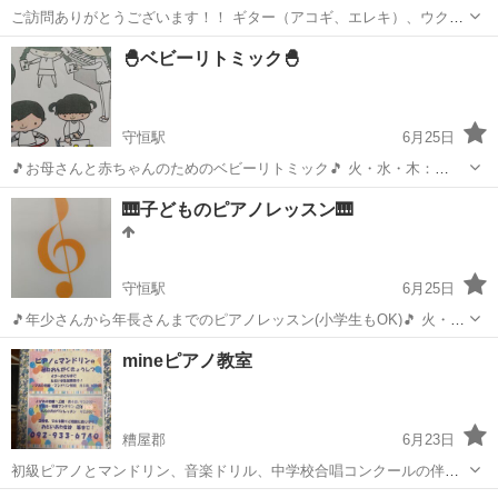
ご訪問ありがとうございます！！ ギター（アコギ、エレキ）、ウクレ
レのグループレッスンを週に1度、レスポアール久山で開催しておりま
福岡
糟屋郡
土井駅
ギター
久山町
🐣ベビーリトミック🐣
す。弾きたい曲を練習できます。 無料見学、体験受付中です。 お気軽
にお問合せくださ...
守恒駅
6月25日
🎵お母さんと赤ちゃんのためのベビーリトミック🎵 火・水・木：
10:00〜10:30 ：11:00〜11:30 お月謝：3,660円(教材費 別
福岡
北九州市
守恒駅
リトミック
ベビーリトミック
🎹子どものピアノレッスン🎹
途) レッスン回数：月3〜４回程(年間40回) ※生後...
守恒駅
6月25日
🎵年少さんから年長さんまでのピアノレッスン(小学生もOK)🎵 火・
水・木：16:00〜16:30 ：16:30〜17:00 ：
福岡
北九州市
守恒駅
ピアノ
ピアノレッスン
mineピアノ教室
17:00〜17:30 ：17:30〜18:00 お月...
糟屋郡
6月23日
初級ピアノとマンドリン、音楽ドリル、中学校合唱コンクールの伴
奏、学校先生になりたい方、保育園、幼稚園の先生、簡単伴奏の付け