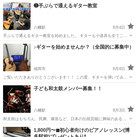
会金0円 お子様から大人の方まで全ての方々歓迎 年中無休でやってま
福岡
福岡市
博多駅
ピアノ
❶手ぶらで通えるギター教室
す！ 電子ピアノ(グランドピアノ音)を時間内ご自由に弾けるプランで
す。 ●一般的なピアノ...
八幡駅
8月4日
手ぶらで通えるギター教室を始めました。 ギターも小道具も全てこち
らで準備していますので、仕事帰りや学校帰りに気軽にレッスンを受
福岡
北九州市
八幡駅
ギター
レッスン
♪ギターを始めませんか？（全国的に募集中）
けてみませんか？ ギターが楽しいなと感じたら、それから購入するの
もひとつの方法です。もちろん既にギ...
福岡市
8月4日
ご覧いただきありがとうございます！！ この度、ギターを弾いてみま
せんか？ 対面レッスンやオンラインレッスンを行なっており生徒さん
福岡
福岡市
ギター
レッスン
子ども和太鼓メンバー募集！！
を募集してます。 ※現在はオンラインレッスンのみになります。 場合
によっては対面も可能な場合...
八幡駅
8月3日
和太鼓はもちろん、民舞、篠笛など、日本の伝統芸能に興味のある、
小学生中学生大募集！ 八幡東区平野市民センターにて、 毎週水曜日18
福岡
北九州市
八幡駅
和太鼓
篠笛
1,800円〜◼︎初心者向けのピアノレッスン(博
時～20時に練習しています。 メンバー同士の交流だけでなく、学校や
多駅前)プレゼントあり❗️