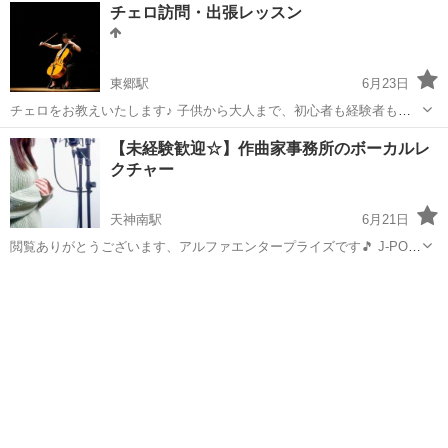
福岡
糟屋郡
ピアノ
マンドリン
チェロ訪問・出張レッスン
方などもお教えします😸 宇美東小学校、裏門から３件目なので学校帰
りに寄られる生徒さんもおられます。 家...
東郷駅
6月23日
チェロをお教えいたします♪ 子供から大人まで、初心者も経験者も大
歓迎です。 やってみたいけど、どう始めていいかわからない。 楽器は
福岡
宗像市
東郷駅
その他
チェロ
【未経験歓迎☆】作曲家事務所のボーカルレ
買ったけど、どう練習していいかわからない。 弾きたい曲があるの
クチャー
に、どうもうまく弾けない。 そ...
天神南駅
6月21日
閲覧ありがとうございます、アルファエンタープライズです🎵 J-POP
アーティストやアニメ主題歌など、 メジャー楽曲を数多く手掛ける作
福岡
福岡市
天神南駅
ボーカル
事務所
曲家事務所でイチから歌を学んでみませんか？ 会社ホームページ htt...