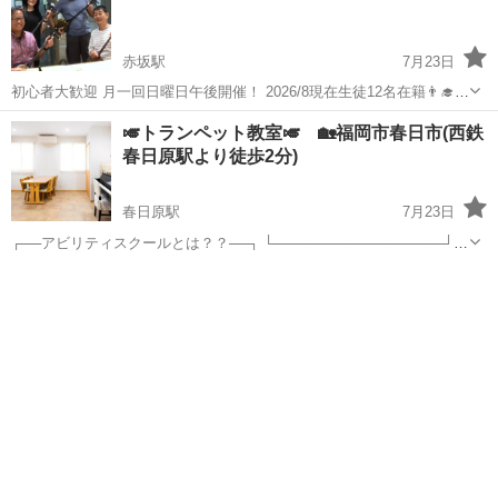
赤坂駅
7月23日
初心者大歓迎 月一回日曜日午後開催！ 2026/8現在生徒12名在籍👨‍🎓
会費 入会3000円、ｸﾞﾙｰﾌﾟﾚｯｽﾝ1時間1000円（月一回） 無料体験レッ
福岡
福岡市
赤坂駅
音楽
三線
🎺トランペット教室🎺 🏡福岡市春日市(西鉄
スンあります 次回 日程はH...
春日原駅より徒歩2分)
春日原駅
7月23日
┌──アビリティスクールとは？？──┐ └─────────────────┘
当スクールは、全国で個人教室を運営しております。 講師は適正な面
福岡
春日市
春日原駅
その他
トランペット
接や試験を行い採用し、受講しやすいレッスンプラン・価格設定を設
け、個人...