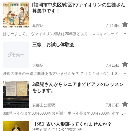
福岡
福岡市
室見駅
ウクレレ
シニア
[福岡市中央区/南区]ヴァイオリンの生徒さん
対象に、ゆっくり丁寧にレッスンいたします。 一人ひとりのペースに
募集中です！
合わせて進めますので、安心してご...
薬院駅
7月18日
はじめまして。 ヴァイオリン経験は20年ほどあり、スズキメソードの
過程を全て卒業しております。東京藝術大学の楽理科を卒業し、音楽
福岡
福岡市
薬院駅
バイオリン
三線 お試し体験会
理論や歴史全般を学びました。 スズキメソードに通われている生徒さ
まのご自宅での練習サポー...
大橋駅
7月16日
沖縄の楽器の三線に興味ある方いませんか？ ７月２４日（金）１８時
半～ お試し三線体験会を開催します。 手ぶらでご参加で大丈夫です。
福岡
福岡市
大橋駅
その他
三線
3歳児さんからシニアまでピアノのレッスン
ご興味ればお気軽にご連絡ください。
をします。
安部山公園駅
7月16日
3歳児〜年少まで30分6000円お月謝 年中〜年長まで30分7000円 小学
1〜3年45分8000円お月謝 小学4〜5年1時間9000円 小学6〜ソルフェジ
福岡
北九州市
安部山公園駅
ピアノ
小学
【求】古い人形譲ってくれませんか？
ュあり1時間30分10000円 中学生クラッシック、ポピュラーなんで...
状態が悪くてもOK🙆‍♀️査定0円‼️