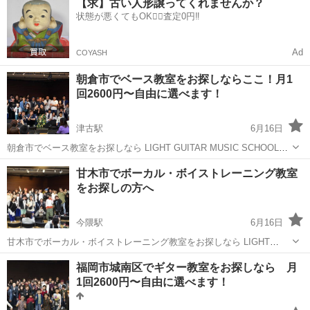
【求】古い人形譲ってくれませんか？
ん、久留米市、小郡市、鳥栖市、朝倉市、甘木市などの方面からも通
状態が悪くてもOK🙆‍♀️査定0円‼️
いやすい場...
Ad
COYASH
朝倉市でベース教室をお探しならここ！月1
回2600円〜自由に選べます！
津古駅
6月16日
朝倉市でベース教室をお探しなら LIGHT GUITAR MUSIC SCHOOLが
おすすめです。 朝倉市から車で約30分でつく場所に教室がありますの
福岡
朝倉市
津古駅
ベース
レッスン
甘木市でボーカル・ボイストレーニング教室
で朝倉市から来られている生徒さんもたくさんいます！ 楽器も持...
をお探しの方へ
今隈駅
6月16日
甘木市でボーカル・ボイストレーニング教室をお探しなら LIGHT
GUITAR MUSIC SCHOOLがおすすめです。 ↓ ↓ ↓
福岡
三井郡
今隈駅
ボーカル
ボイストレーニング
福岡市城南区でギター教室をお探しなら 月
https://lightmusicschool.jp/vocal/ 音楽の経験0...
1回2600円〜自由に選べます！