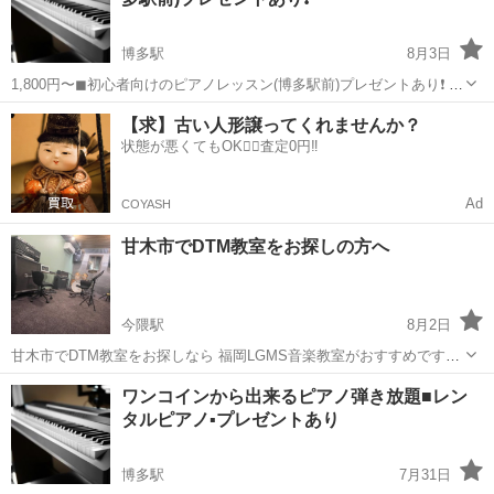
市民センター・介護施設などの...
博多駅
8月3日
1,800円〜◼︎初心者向けのピアノレッスン(博多駅前)プレゼントあり❗️ 初
心者のみ受け付けます。 入会金0円 お子様から大人の方まで全ての
福岡
福岡市
博多駅
ピアノ
ピアノレッスン
【求】古い人形譲ってくれませんか？
方々歓迎 ピアノ講師は女性になります。 初回講習限定プレゼントで音
状態が悪くてもOK🙆‍♀️査定0円‼️
譜刻印えんぴつ...
Ad
COYASH
甘木市でDTM教室をお探しの方へ
今隈駅
8月2日
甘木市でDTM教室をお探しなら 福岡LGMS音楽教室がおすすめです。
↓↓↓ https://lightmusicschool.jp/tachiaraidtm/ 大刀洗町にお住いの方は
福岡
三井郡
今隈駅
音楽
DTM
ワンコインから出来るピアノ弾き放題■レン
もちろん、久留米市、小郡市、鳥栖...
タルピアノ▪️プレゼントあり
博多駅
7月31日