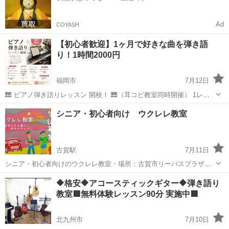
Ad
COYASH
【初心者歓迎】1ヶ月で好きな曲を弾き語
り！1時間2000円
福岡市
7月12日
🎹 ピアノ弾き語りレッスン 開校！ 🎹（耳コピ教室同時開催） 1レッ
スン（60分）: 2,000円 ※定期縛り無し 1ヶ月に何回などの縛りは無
福岡
福岡市
ピアノ
弾き語り
シニア・初心者向け ウクレレ教室
く、お好きなタイミングで習いたい日に授業を受けられます。 （1回
のみの授業も可...
古賀駅
7月11日
シニア・初心者向けのウクレレ教室・場所：古賀市リーパスプラザ
木曜日（10:00～12:00）（14:00～16:00) 現在６０代～７０代の未経
福岡
古賀市
古賀駅
ウクレレ
シニア
🔶格安🔶アコースティックギター🔶弾き語り
験で始めたばかりの生徒さん中心にやっております。これから何かや
教室🟥無料体験レッスン90分 実施中🟥
ってみたいとお考...
北九州市
7月10日