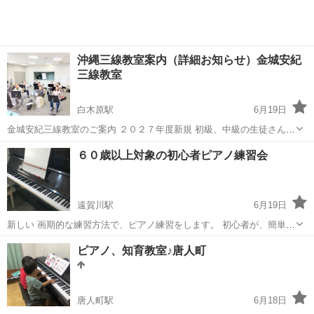
沖縄三線教室案内（詳細お知らせ）金城安紀
三線教室
白木原駅
6月19日
金城安紀三線教室のご案内 ２０２７年度新規 初級、中級の生徒さん募
集致します。 全く三線が弾けない方、三線があるけど弾けずに置いて
福岡
大野城市
白木原駅
三味線
三線
６０歳以上対象の初心者ピアノ練習会
る方、親切丁寧に教えます。 教室案内 ●大野城初級教室...
遠賀川駅
6月19日
新しい 画期的な練習方法で、ピアノ練習をします。 初心者が、簡単に
マスターする練習方法です。 ♥️ピアノ弾き語り だけなら、一回で、マ
福岡
遠賀郡
遠賀川駅
ピアノ
60歳
ピアノ、知育教室♪唐人町
スターします 入会金や、会費は不要です。一回参加する度に、コーヒ
ー代(５００円)払えば、...
唐人町駅
6月18日