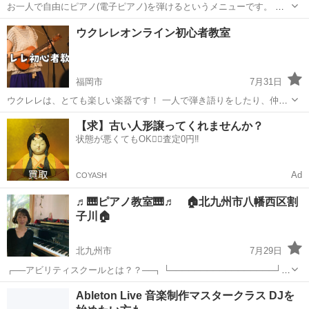
お一人で自由にピアノ(電子ピアノ)を弾けるというメニューです。 入
会金0円 お子様から大人の方まで全ての方々歓迎 年中無休でやってま
福岡
福岡市
博多駅
ピアノ
電子ピアノ
ウクレレオンライン初心者教室
す！ 初回限定プレゼントで音譜刻印えんぴつレザーキャップを1個プ
レゼント！(画像あり) 電...
福岡市
7月31日
ウクレレは、とても楽しい楽器です！ 一人で弾き語りをしたり、仲間
とアンサンブルをしたり色々な楽しみ方があります！ ウクレレを始め
福岡
福岡市
音楽
弾き語り
【求】古い人形譲ってくれませんか？
てみたい！ウクレレが上手く弾けないそんな方に優しく丁寧にお教え
状態が悪くてもOK🙆‍♀️査定0円‼️
します。 当レッスンは、初心...
Ad
COYASH
♬🎹ピアノ教室🎹♬ 🏠北九州市八幡西区割
子川🏠
北九州市
7月29日
┌──アビリティスクールとは？？──┐ └─────────────────┘
当スクールは、全国で個人教室を運営しております。 講師は適正な面
福岡
北九州市
ピアノ
レッスン
Ableton Live 音楽制作マスタークラス DJを
接や試験を行い採用し、受講しやすいレッスンプラン・価格設定を設