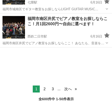
七隈駅
6月16日
福岡市城南区でギター教室をお探しならLIGHT GUITAR MUSIC
SCHOOLで是非、無料体験レッスンをお試しください！ 地下鉄七隈駅
福岡
福岡市
七隈駅
ギター
主婦
福岡市南区井尻でピアノ教室をお探しならこ
と同じビル内にあるのでとても通いやすい場所にあります。 楽器も持
こ！月1回2600円〜自由に選べます！
ってい...
西鉄二日市駅
6月16日
福岡市南区井尻でピアノ教室をお探しならここ！ あなたも、音楽を楽
しみながらレベルアップを実感！！ ピアノを習いたいならここ！ 初心
福岡
太宰府市
西鉄二日市駅
ピアノ
レッスン
者から上級者まで対応可能です！ 無料体験レッスン実施中！ なんと月
1...
1
2
3
...
次へ
全600件中 1-50件表示