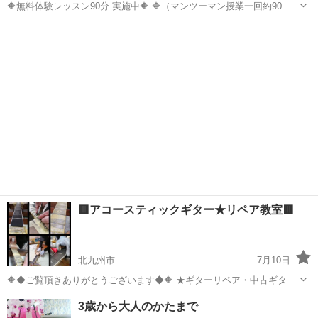
🔶無料体験レッスン90分 実施中🔶 🔷（マンツーマン授業一回約90
分）3000円 🔷 🔶出張レッスンも承ります🔶 J-Studio ♪ 🟪御覧いただ
福岡
北九州市
ギター
弾き語り
きありがとうございます。 全文を最後まで読んで...
🟥アコースティックギター★リペア教室🟥
北九州市
7月10日
🔶◆ご覧頂きありがとうございます◆🔶 ★ギターリペア・中古ギター
販売買取・ギターレッスンなど、ギターにまつわることなら何でもご
福岡
北九州市
ギター
リペア
3歳から大人のかたまで
相談承ります★相談は無料です★ ／／／／／／／／／／／／／／／／