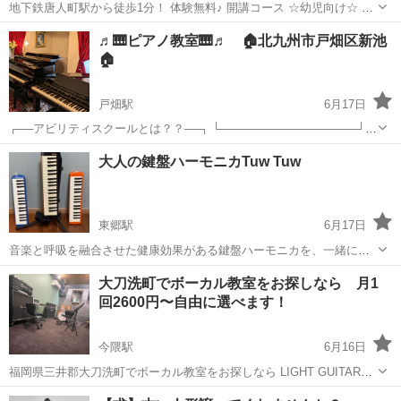
地下鉄唐人町駅から徒歩1分！ 体験無料♪ 開講コース ☆幼児向け☆ ・
プレピアノコース(30分) 月3回 ¥8,000 リズム感、音感のトレーニン
福岡
福岡市
唐人町駅
ピアノ
エレクトーン
♬🎹ピアノ教室🎹♬ 🏠北九州市戸畑区新池
グ、ピアノの基礎を遊びながら身につけます。 ・知育コース(5...
🏠
戸畑駅
6月17日
┌──アビリティスクールとは？？──┐ └─────────────────┘
当スクールは、全国で個人教室を運営しております。 講師は適正な面
福岡
北九州市
戸畑駅
ピアノ
大人の鍵盤ハーモニカTuw Tuw
接や試験を行い採用し、受講しやすいレッスンプラン・価格設定を設
け、個人...
東郷駅
6月17日
音楽と呼吸を融合させた健康効果がある鍵盤ハーモニカを、一緒に楽
しんでみませんか？ 鍵盤楽器経験無し、楽譜読めないでも大丈夫で
福岡
宗像市
東郷駅
その他
鍵盤ハーモニカ
大刀洗町でボーカル教室をお探しなら 月1
す。 ご自宅に鍵盤ハーモニカをお持ちであれば、持ってきて下さい。
回2600円〜自由に選べます！
お持ちでない方は、数に限りがあります...
今隈駅
6月16日
福岡県三井郡大刀洗町でボーカル教室をお探しなら LIGHT GUITAR
MUSIC SCHOOLがおすすめです。 大刀洗町にお住いの方はもちろ
福岡
三井郡
今隈駅
ボーカル
DTM