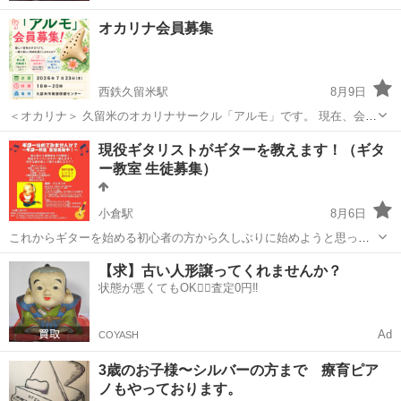
オカリナ会員募集
西鉄久留米駅
8月9日
＜オカリナ＞ 久留米のオカリナサークル「アルモ」です。 現在、会員
募集中、初心者大歓迎です！ プロの講師が分かり易く丁寧に指導致し
福岡
久留米市
西鉄久留米駅
その他
オカリナ
現役ギタリストがギターを教えます！（ギタ
ます。 【開催日】毎月 第２・第４ 木曜日 【次 回】２０２６年...
ー教室 生徒募集）
小倉駅
8月6日
これからギターを始める初心者の方から久しぶりに始めようと思って
いる経験者まで大歓迎！！！ 数々の実績を残している現役ギタリスト
福岡
北九州市
小倉駅
ギター
SNS
【求】古い人形譲ってくれませんか？
がギターを教えます！ 好きなアーティストの曲を楽しく弾けるように
状態が悪くてもOK🙆‍♀️査定0円‼️
なりましょう！ 無料体験レッ...
Ad
COYASH
3歳のお子様〜シルバーの方まで 療育ピア
ノもやっております。