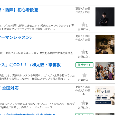
更新7月25日
都・西陣】初心者歓迎
作成7月25日
1
み、プロの指導で解決しませんか？ 尚美ミュージックカレッジ専
下聖哉がマンツーマンで丁寧に指導します。...
お気に入り
更新7月29日
ーマンレッスン♪
作成7月25日
3
n Mosaic】🎤 松下聖哉による特別音楽レッスン 歴史ある西陣の文化交流拠点
お気に入り
」にGO！！（和太鼓・篠笛教...
提携サイト
方向けにも、充実のレッスンを展開中。 ガンガン太鼓を打っていた
の基本を大切にしながら、確実にステップを積み重ねて、...
お気に入り
更新7月25日
 全国対応
作成7月25日
9
いながらピアノを弾けるようになりたい…」 そんな悩みを、現役プ
を拠点に活動し、尚美ミュージックカレッジ...
お気に入り