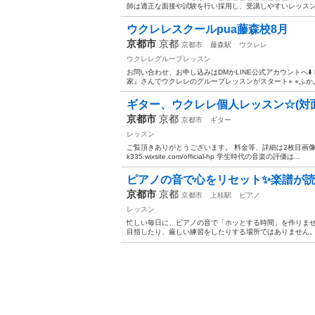
師は適正な面接や試験を行い採用し、受講しやすいレッスン
ウクレレスクールpua藤森校8月
京都市
京都
京都市
藤森駅
ウクレレ
ウクレレグループレッスン
お問い合わせ、お申し込みはDMかLINE公式アカウントへ⬇️ http
家』さんでウクレレのグループレッスンがスタート⭐︎ ⭐︎ふかふ
ギター、ウクレレ個人レッスン☆(対
京都市
京都
京都市
ギター
レッスン
ご覧頂きありがとうございます。 料金等、詳細は2枚目画像をご覧く
k335.wixsite.com/official-hp 学生時代の音楽の評価は...
ピアノの音で心をリセット✨楽譜が読め
京都市
京都
京都市
上桂駅
ピアノ
レッスン
忙しい毎日に、ピアノの音で「ホッとする時間」を作りませ
目指したり、厳しい練習をしたりする場所ではありません。