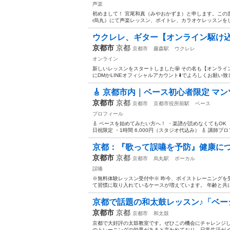
声楽
初めまして！ 宮尾和真（みやおかずま）と申します。この
r烏丸）にて声楽レッスン、ボイトレ、カラオケレッスンをし
ウクレレ、ギター【オンライン駆け込
京都市
京都
京都市
藤森駅
ウクレレ
オンライン
新しいレッスンをスタートしました🤩 その名も【オンライ
にDMかLINEオフィシャルアカウント⬇️でよろしくお願い致します^ ^ ht
🎸 京都市内｜ベース初心者限定 マ
京都市
京都
京都市
京都市役所前駅
ベース
プロフィール
🎸 ベースを始めてみたい方へ！ ・楽譜が読めなくてもOK
日祝限定 ・1時間 6,000円（スタジオ代込み） 🎸 講師プロフ
京都：『歌って誤嚥を予防』健康につながる
京都市
京都
京都市
烏丸駅
ボーカル
誤嚥
※無料体験レッスン受付中※ 昨今、ボイストレーニングを
て習慣に取り入れているケースが増えています。 年齢と共に
京都で話題の和太鼓レッスン♪「ベーシ
京都市
京都
京都市
和太鼓
京都で大好評の太鼓教室です。ぜひこの機会にチャレンジし
のトレーニングの効果があると言われており、日常生活がイキ