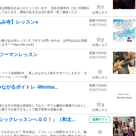
7
度は閲覧頂きありがとうございます。 現在京都市内（主に河原町o
ております。興味のある方はぜひ是非一度ご連絡くださ...
お気に入り
更新7月30日
み寺】レッスン⭐︎
作成7月30日
2
ン駆け込み寺レッスン】です💡 お問い合わせ、お申込みはお気軽
tps://lin.ee/EI...
お気に入り
更新7月30日
ンツーマンレッスン
作成7月29日
 ・ベース未経験OK ・楽しみながら上達をサポートします🎶 ・土
ィール ・ベース歴 ...
お気に入り
更新7月26日
ボイトレ -Minima...
作成7月26日
3
受ける方の目的は多様化しており、中でも趣味や健康のためとし
嚥下力が低下することで嚥下障害や誤嚥が発...
お気に入り
ックレッスンへＧＯ！」（和太...
提携サイト
てみませんか？ 和太鼓は、リフレッシュ効果やダイエット、脳
イキ☆ 初心者向けレッスンでは、初めて太鼓に触れる方にも...