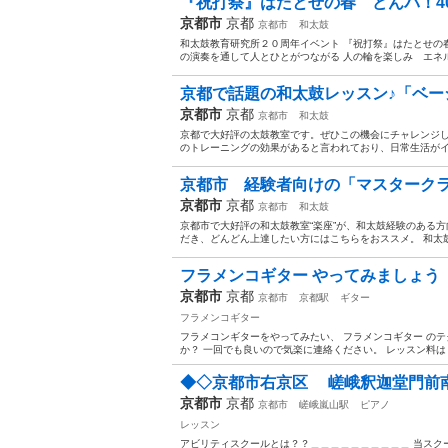
『祝打祭』はたとせの春 どんパ！40
京都市
京都
京都市
和太鼓
和太鼓教育研究所２０周年イベント 『祝打祭』はたとせの
の演奏を通して人とひとがつながる 人の輪を楽しみ エネル
京都で話題の和太鼓レッスン♪「ベーシ
京都市
京都
京都市
和太鼓
京都で大好評の太鼓教室です。ぜひこの機会にチャレンジし
のトレーニングの効果があると言われており、日常生活がイキ
京都市 経験者向けの「マスタークラス
京都市
京都
京都市
和太鼓
京都市で大好評の和太鼓教室“楽座”が、和太鼓経験のある
だき、どんどん上達したい方にはこちらをおススメ。 和太鼓
フラメンコギター やってみましょう
京都市
京都
京都市
京都駅
ギター
フラメンコギター
フラメコンギターをやってみたい、 フラメンコギター の
か？ 一回でも良いので気楽に連絡ください。 レッスン料は４
◆◇京都市右京区 嵯峨釈迦堂門前南
京都市
京都
京都市
嵯峨嵐山駅
ピアノ
レッスン
アビリティスクールとは？？＿＿＿＿＿＿＿＿＿＿ 当スクー