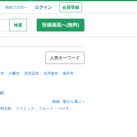
ログイン
会員登録
初めての方へ
投稿画面へ(無料)
検索
人気キーワード
京市
八幡市
京田辺市
京丹後市
南丹市
醐駅
路線・駅から選ぶ
和太鼓
リトミック
フルート
ベース