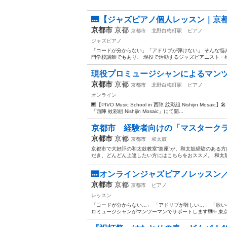
🎹【ジャズピアノ個人レッスン｜京
京都市
京都
京都市
北野白梅町駅
ピアノ
ジャズピアノ
「コードが分からない」「アドリブが弾けない」 そんな悩
門学校講師でもあり、 現役で活動するジャズピアニスト・松
現役プロミュージシャンによるマンツ
京都市
京都
京都市
北野白梅町駅
ピアノ
オンライン
🎹【PIVO Music School in 西陣 紋彩組 Nishiji
「西陣 紋彩組 Nishijin Mosaic」にて開...
京都市 経験者向けの「マスタークラス
京都市
京都
京都市
和太鼓
京都市で大好評の和太鼓教室“楽座”が、和太鼓経験のある
だき、どんどん上達したい方にはこちらをおススメ。 和太鼓
🎹オンラインジャズピアノレッスン／
京都市
京都
京都市
ピアノ
レッスン
「コードが分からない…」 「アドリブが難しい…」 「歌
ロミュージシャンがマンツーマンでサポートします🎹✨ 東京