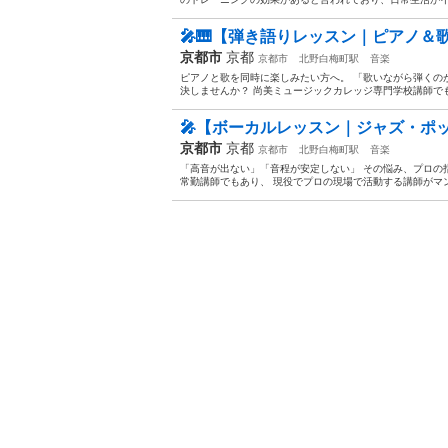
🎤🎹【弾き語りレッスン｜ピアノ＆
京都市
京都
京都市
北野白梅町駅
音楽
ピアノと歌を同時に楽しみたい方へ。 「歌いながら弾くの
決しませんか？ 尚美ミュージックカレッジ専門学校講師でも
🎤【ボーカルレッスン｜ジャズ・ポ
京都市
京都
京都市
北野白梅町駅
音楽
「高音が出ない」「音程が安定しない」 その悩み、プロの
常勤講師でもあり、 現役でプロの現場で活動する講師がマン