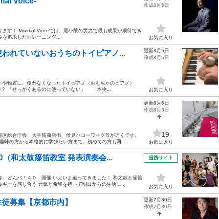
 Voice-
作成8月5日
！ Minimal Voiceでは、最小限の労力で最も成果が期待でき
を追求したトレーニング...
お気に入り
更新8月5日
使われていないおうちのトイピアノ...
作成8月5日
トや物置に、使わなくなったトイピアノ（おもちゃのピアノ）
 「せっかくあるのに使っていない」 「本物...
お気に入り
更新8月6日
作成8月3日
19
見区総合庁舎、大手筋商店街、伏見ハローワーク等が近くです。
趣味の方から本格的に学びたい方まで、初めての方も再...
お気に入り
（和太鼓篠笛教室 発表演奏会...
提携サイト
春 どんパ！４０ 開催 いよいよ迫ってきました！ 和太鼓と篠笛
ギーを感じ合う 元気と希望を持って明日からの生活に...
お気に入り
更新7月30日
生徒募集【京都市内】
作成7月30日