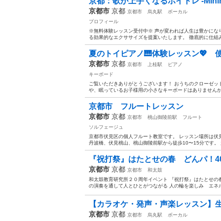
京都：歌が上手くなるボイトレ -Minimal
京都市
京都
京都市
烏丸駅
ボーカル
プロフィール
※無料体験レッスン受付中※ 声が変われば人生は豊かになります
る効果的なエクササイズを提案いたします。 徹底的に仕組み
夏のトイピアノ🎹体験レッスン💖 
京都市
京都
京都市
上桂駅
ピアノ
キーボード
ご覧いただきありがとうございます！ おうちのクローゼッ
や、眠っているお子様用の小さなキーボードはありませんか？
京都市 フルートレッスン
京都市
京都
京都市
桃山御陵前駅
フルート
ソルフェージュ
京都市伏見区の個人フルート教室です。 レッスン場所は伏
丹波橋、伏見桃山、桃山御陵前駅から徒歩10〜15分です。 
『祝打祭』はたとせの春 どんパ！40
京都市
京都
京都市
和太鼓
和太鼓教育研究所２０周年イベント 『祝打祭』はたとせの
の演奏を通して人とひとがつながる 人の輪を楽しみ エネル
【カラオケ・発声・声楽レッスン】
京都市
京都
京都市
烏丸駅
ボーカル