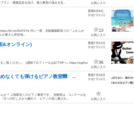
プラン・価格設定を設け、個人教室の強みを生...
お気に入り
更新8月6日
作成7月21日
13
s://lin.ee/i0dT2Yb 月に一度、京阪藤森駅直ぐの『ふかふか
か家さん所在地...
お気に入り
更新7月21日
面&オンライン)
作成7月21日
36
ださい。 ⭐︎講師プロフィールは以下HPへ↓ https://egtfun
お気に入り
更新7月29日
なくても弾けるピアノ教室🎹 ...
作成7月16日
んか？ 上桂駅近くのピアノ教室です。 当教室は、コンクールを
「日々の忙しさから離れて、ピアノの音に癒され...
お気に入り