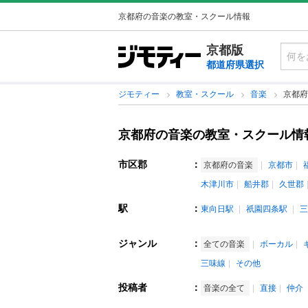
京都府の音楽の教室・スクール情報
京都版
都道府県選択
ジモティー
教室・スクール
音楽
京都府
京都府の音楽の教室・スクール情
市区郡
：
京都府の音楽
京都市
木津川市
船井郡
久世郡
駅
：
東向日駅
祇園四条駅
三
ジャンル
：
全ての音楽
ボーカル
三味線
その他
投稿者
：
音楽の全て
直接
仲介