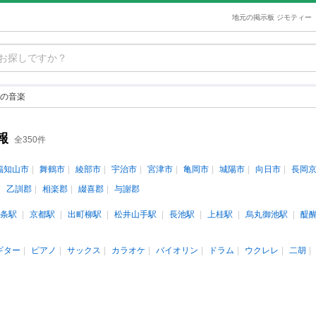
地元の掲示板 ジモティー
の音楽
報
全350件
福知山市
舞鶴市
綾部市
宇治市
宮津市
亀岡市
城陽市
向日市
長岡
乙訓郡
相楽郡
綴喜郡
与謝郡
条駅
京都駅
出町柳駅
松井山手駅
長池駅
上桂駅
烏丸御池駅
醍
ギター
ピアノ
サックス
カラオケ
バイオリン
ドラム
ウクレレ
二胡