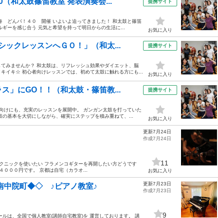
（和太鼓篠笛教室 発表演奏会...
提携サイト
春 どんパ！４０ 開催 いよいよ迫ってきました！ 和太鼓と篠笛
ギーを感じ合う 元気と希望を持って明日からの生活に...
お気に入り
ックレッスンへＧＯ！」（和太...
提携サイト
てみませんか？ 和太鼓は、リフレッシュ効果やダイエット、脳
イキ☆ 初心者向けレッスンでは、初めて太鼓に触れる方にも...
お気に入り
」にGO！！（和太鼓・篠笛教...
提携サイト
方向けにも、充実のレッスンを展開中。 ガンガン太鼓を打っていた
の基本を大切にしながら、確実にステップを積み重ねて、...
お気に入り
更新7月24日
作成7月24日
11
テクニックを使いたい フラメンコギターを再開したい方どうです
０００円です。 京都は自宅（カラオ...
お気に入り
更新7月23日
中院町◆◇ ♪ピアノ教室♪
作成7月23日
9
ルは、全国で個人教室(講師自宅教室)を 運営しております。 講