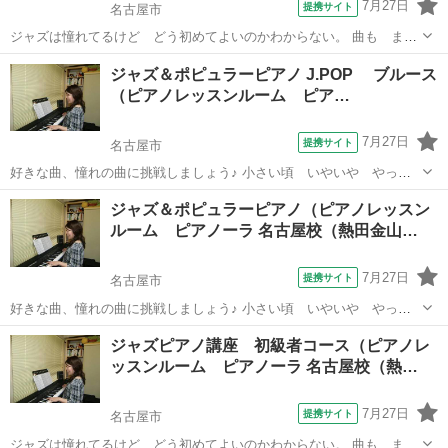
7月27日
提携サイト
名古屋市
ジャズは憧れてるけど どう初めてよいのかわからない。 曲も ま
だ あまり知らない、という人にピッタリ。 初心者でも弾きやすい曲
愛知
名古屋市
ピアノ
ジャズ＆ポピュラーピアノ J.POP ブルース
や楽譜を先生がチョイス。 知らなかった素敵なジャズの曲にも出会え
（ピアノレッスンルーム ピア…
ます♪
7月27日
提携サイト
名古屋市
好きな曲、憧れの曲に挑戦しましょう♪ 小さい頃 いやいや やって
いた練習曲ではなく 素敵なジャズの曲やポップスにチャレンジ。 アレ
愛知
名古屋市
ピアノ
ジャズ＆ポピュラーピアノ（ピアノレッスン
ンジやコードのお勉強も出来ます。 希望者には、ジャズ理論やお薦め
ルーム ピアノーラ 名古屋校（熱田金山…
の曲の紹介もします
7月27日
提携サイト
名古屋市
好きな曲、憧れの曲に挑戦しましょう♪ 小さい頃 いやいや やって
いた練習曲ではなく 素敵なジャズの曲やポップスにチャレンジ。 アレ
愛知
名古屋市
ピアノ
ジャズピアノ講座 初級者コース（ピアノレ
ンジやコードのお勉強も出来ます。
ッスンルーム ピアノーラ 名古屋校（熱…
7月27日
提携サイト
名古屋市
ジャズは憧れてるけど どう初めてよいのかわからない。 曲も ま