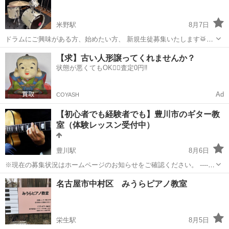
米野駅
8月7日
ドラムにご興味がある方、始めたい方、 新規生徒募集いたします🥁✨
老若男女、不器用問わず、初心者の方を中心に、 レッスンしていきま
愛知
名古屋市
米野駅
ドラム
レッスン
【求】古い人形譲ってくれませんか？
す！ まずは、音楽やバンド、ドラムの楽しさから 一緒に学んでいきま
状態が悪くてもOK🙆‍♀️査定0円‼️
しょう☺️👍🏻 △▼△▼...
Ad
COYASH
【初心者でも経験者でも】豊川市のギター教
室（体験レッスン受付中）
豊川駅
8月6日
※現在の募集状況はホームページのお知らせをご確認ください。 -------
--------------------------------- ■趣味のギター演奏をレベルアップしたい方、
愛知
豊川市
豊川駅
ギター
趣味
名古屋市中村区 みうらピアノ教室
これからギターを初めてみたい...
栄生駅
8月5日