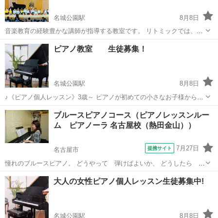
名城公園駅
8月8日
音楽教育の経験豊かな講師が指導する教室です。 リトミックでは、ぬ
いぐるみ、すず、太鼓、ピアノを使った楽しいレッスンで音楽が大好
愛知
名古屋市
名城公園駅
リトミック
ピアノ教室 生徒募集！
きになります。 当教室のリトミックはピアノへのスムーズな移行を考
えられたレッスンになってい...
名城公園駅
8月8日
♪《ピアノ個人レッスン》3歳～ ピアノが初めての小さなお子様から大
人の方までレッスン致します。 音大卒の講師が６名所属しています。
愛知
名古屋市
名城公園駅
ピアノ
レッスン
ブルースピアノコース（ピアノレッスンルー
一人一人の性格や目的に合わせて丁寧に楽しいレッスンになるように
ム ピアノーラ 名古屋校（熱田金山））
努めています。 ヤ...
7月27日
提携サイト
名古屋市
憧れのブルースピアノ。 どうやって 弾けばよいか、 どうしたら カ
ッコよくひけるか。。。を 学びます。 ブルースセッションなどで演奏
愛知
名古屋市
ピアノ
大人の女性ピアノ個人レッスン生徒募集中!
するスタンダードを中心にレッスンも出来ます。 初心者にはお薦めの
曲やミュージシャンなどもレク...
名城公園駅
8月8日