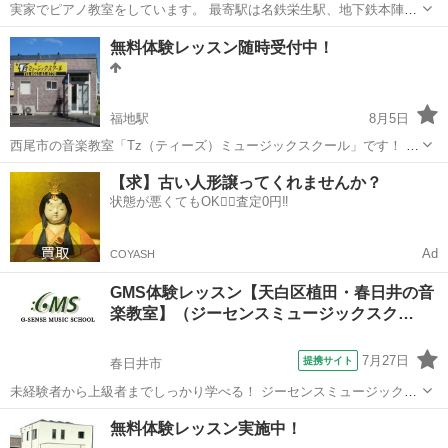
実家でピアノ教室をしています。 最寄駅は名鉄栄生駅、地下鉄本陣駅
です。 アットホームな雰囲気で楽しくレッスンしています^ ^ 指導歴9
愛知
名古屋市
栄生駅
ピアノ
レッスン
無料体験レッスン随時受付中！
年、はじめてピアノを触るお子様から大人の方まで、幅広い方に。 ☆
水曜日、日曜日お...
福地駅
8月5日
西尾市の音楽教室「Tz（ティーズ）ミュージックスクール」です！ 新
学期・新生活のシーズンも近づき、ピアノ教室でも新しく生徒さんを
愛知
西尾市
福地駅
ピアノ
音楽教室
【求】古い人形譲ってくれませんか？
大募集しております。 5周年を目前にしたキャンペーンも実施中で
状態が悪くてもOK🙆‍♀️査定0円‼️
す。 ぜひ「Tzミュ...
Ad
COYASH
GMS体験レッスン【天白区植田・春日井の音
楽教室】（ジーセンスミュージックスク…
7月27日
提携サイト
春日井市
未経験者から上級者までしっかり学べる！ ジーセンスミュージックス
クール（名古屋植田本校・春日井校） レッスン始めるならまずは体験
愛知
春日井市
ギター
無料体験レッスン実施中！
レッスン！ ・気軽にレッスンを試したい ・どんな先生が教えているの