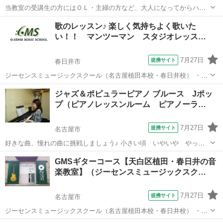
当教室の受講生の方にはＯＬ・主婦の方など、大人になってからハー
プをはじめたかたも少なくありません。もちろん、小さなお子さんも
愛知
名古屋市
その他
歌のレッスン♪ 楽しく気持ちよく歌いた
いらっしゃいます。プライベートレッスンの各コースでは、受講生そ
い！！ マンツーマン スタジオレッス…
れぞれのレベル・ニーズに合わせてレッス...
7月27日
提携サイト
春日井市
ジーセンスミュージックスクール（名古屋植田本校・春日井校） ・美
容と健康の為に、腹式呼吸をマスターしてみたい。 ・人前に出て話す
愛知
春日井市
ボーカル
ジャズ＆ポピュラーピアノ ブルース Jポッ
とき、緊張して声が出ない。 ・何か気軽に新しい趣味を持ちたい。 ・
プ（ピアノレッスンルーム ピアノーラ…
カラオケで格好よく歌いたい。...
7月27日
提携サイト
名古屋市
好きな曲、憧れの曲に挑戦しましょう♪ 小さい頃 いやいや やって
いた練習曲ではなく 素敵なジャズの曲やポップスにチャレンジ。 アレ
愛知
名古屋市
ピアノ
GMSギターコース【天白区植田・春日井の音
ンジやコードのお勉強も出来ます。 弾き語りに挑戦される生徒さんも
楽教室】（ジーセンスミュージックスク…
たくさんいらっしゃいます。
7月27日
提携サイト
名古屋市
ジーセンスミュージックスクール（名古屋植田本校・春日井校） ・と
にかく音楽を楽しみたい！ ・スキルの壁を感じている。 ・自分の音楽