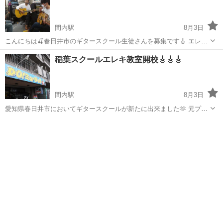
間内駅
8月3日
こんにちは🍒春日井市のギタースクール生徒さんを募集です🎸 エレキ
教室・稲葉先生（火曜日・夜月2回・6千円～）オンライン教室・エレ
愛知
春日井市
間内駅
ギター
お笑い
稲葉スクールエレキ教室開校🎸🎸🎸
キ（毎週1回・月2回・8千円）にて開催しています🙆‍♀️お笑い教室と言
われます当店授業・1度お...
間内駅
8月3日
愛知県春日井市においてギタースクールが新たに出来ました🫶 元プロ
ギタリストの稲葉先生を迎えての授業になります👍️ スタジオにて月2
愛知
小牧市
間内駅
音楽
回・火曜日・17時～・1時間程度・時間帯選べます🙆‍♀️6千円～グルー
プ・個人レッスンあり...