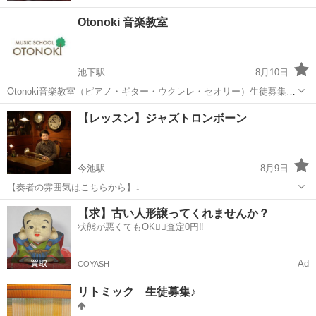
Otonoki 音楽教室
池下駅
8月10日
Otonoki音楽教室（ピアノ・ギター・ウクレレ・セオリー）生徒募集
中！ 初回レッスンは通常価格の半額にてレッスンを受付しておりま
愛知
名古屋市
池下駅
音楽
音楽教室
【レッスン】ジャズトロンボーン
す。 はじめまして♪イギリス、ロンドンで音楽教室を開校、10数年間
指導を続けてまいりま...
今池駅
8月9日
【奏者の雰囲気はこちらから】↓
https://youtube.com/@ryujisuzukitrombone8898?
愛知
名古屋市
今池駅
音楽
レッスン
【求】古い人形譲ってくれませんか？
si=8Y5tYBw_qh5NLm7x 【15分無料相談 実施中！】 🎵 個人レッスン
状態が悪くてもOK🙆‍♀️査定0円‼️
（60分）...
Ad
COYASH
リトミック 生徒募集♪