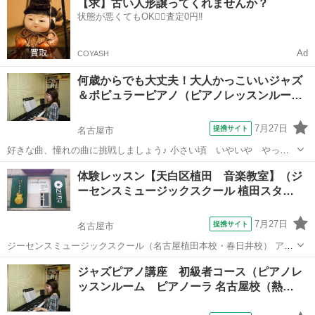
【求】古い人形譲ってくれませんか？
方のレッスンです。ピアノや楽譜の初歩の初歩から学んでいきます。
状態が悪くてもOK🙆‍♀️査定0円‼️
今さら聞けないこととか どんどん聞いて...
Ad
COYASH
何歳からでも大丈夫！大人かっこいいジャズ
＆ポピュラーピアノ（ピアノレッスンルー…
7月27日
提携サイト
名古屋市
好きな曲、憧れの曲に挑戦しましょう♪ 小さい頃 いやいや やって
いた練習曲ではなく 素敵なジャズの曲やポップスにチャレンジ。 ピア
愛知
名古屋市
ピアノ
体験レッスン【天白区植田 音楽教室】（ジ
ノ初心者もOK。 少し時間に余裕の出来た方、ピアノをずっとやりた
ーセンスミュージックスクール 植田スタ…
かった方、一生の趣味のしたい...
7月27日
提携サイト
名古屋市
ジーセンスミュージックスクール（名古屋植田本校・春日井校） アッ
トホームで親身になってくれる経験豊富な講師陣が嬉しい！！ ・楽器
愛知
名古屋市
ボーカル
ジャズピアノ講座 初級者コース（ピアノレ
を始めたいけれど、どれがいいのか相談したい ・自分に合うレッスン
ッスンルーム ピアノーラ 名古屋校（熱…
なのか知りたい ・教室を実際...