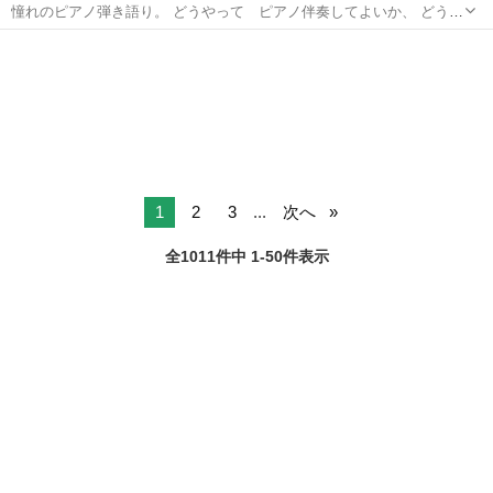
憧れのピアノ弾き語り。 どうやって ピアノ伴奏してよいか、 どうし
たら カッコよく伴奏できるか。。。を 学びます。
愛知
名古屋市
ピアノ
1
2
3
...
次へ
全1011件中 1-50件表示