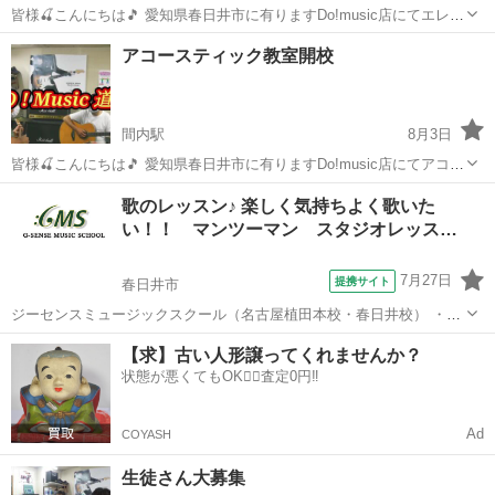
皆様🍒こんにちは🎵 愛知県春日井市に有りますDo!music店にてエレキ
ギター教室のお知らせです👍️生徒さん募集中です😃曜日や時間帯は先
愛知
春日井市
勝川駅
ギター
エレキギター
アコースティック教室開校
生との相談になります😋残り1枠になりました🎸 稲葉先生による理論
やリズム、楽譜読解力...
間内駅
8月3日
皆様🍒こんにちは🎵 愛知県春日井市に有りますDo!music店にてアコー
スティックギター教室お知らせです👍️生徒さん募集中です😃曜日や時
愛知
小牧市
間内駅
ギター
リモート
歌のレッスン♪ 楽しく気持ちよく歌いた
間帯はオショー先生と相談です😋残り1枠となりました🎸🎸🎸 理論や
い！！ マンツーマン スタジオレッス…
リズム、楽譜読解力や...
7月27日
提携サイト
春日井市
ジーセンスミュージックスクール（名古屋植田本校・春日井校） ・美
容と健康の為に、腹式呼吸をマスターしてみたい。 ・人前に出て話す
愛知
春日井市
ボーカル
【求】古い人形譲ってくれませんか？
とき、緊張して声が出ない。 ・何か気軽に新しい趣味を持ちたい。 ・
状態が悪くてもOK🙆‍♀️査定0円‼️
カラオケで格好よく歌いたい。...
Ad
COYASH
生徒さん大募集