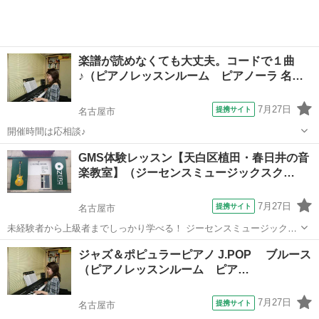
楽譜が読めなくても大丈夫。コードで１曲
♪（ピアノレッスンルーム ピアノーラ 名…
7月27日
提携サイト
名古屋市
開催時間は応相談♪
愛知
名古屋市
ピアノ
GMS体験レッスン【天白区植田・春日井の音
楽教室】（ジーセンスミュージックスク…
7月27日
提携サイト
名古屋市
未経験者から上級者までしっかり学べる！ ジーセンスミュージックス
クール（名古屋植田本校・春日井校） レッスン始めるならまずは体験
愛知
名古屋市
ギター
ジャズ＆ポピュラーピアノ J.POP ブルース
レッスン！ ・気軽にレッスンを試したい ・どんな先生が教えているの
（ピアノレッスンルーム ピア…
か知りたい ・詳しいレッス...
7月27日
提携サイト
名古屋市