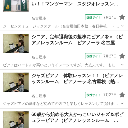
い！！マンツーマン スタジオレッスン…
も音楽レッスン始めてみま...
7月27日
提携サイト
名古屋市
ジーセンスミュージックスクール（名古屋植田本校・春日井校） ・美
容と健康の為に、腹式呼吸をマスターしてみたい。 ・人前に出て話す
愛知
名古屋市
ボーカル
シニア、定年退職後の趣味にピアノを♬（ピ
とき、緊張して声が出ない。 ・何か気軽に新しい趣味を持ちたい。 ・
アノレッスンルーム ピアノーラ 名古屋…
カラオケで格好よく歌いたい。...
7月27日
提携サイト
名古屋市
ピアノはハードルが高いというイメージですが、大丈夫です。 もし、
ピアノを弾けれるようになりたいと思ってらっしゃるのでしたら、 是
愛知
名古屋市
ピアノ
ジャズピアノ 体験レッスン！！（ピアノレ
非トライしてください。 楽譜が苦手でも、指が動かなくても、いろん
ッスンルーム ピアノーラ 名古屋校（熱…
な方法でピアノを弾くことができま...
7月27日
提携サイト
名古屋市
ジャズピアノの基本など初めての方でも楽しくレッスンして頂けま
す。教室の雰囲気なども感じていただけますのでまずは一度体験レッ
愛知
名古屋市
ピアノ
60歳から始める大人かっこいいジャズ＆ポピ
スンにご参加下さい。
ュラーピアノ（ピアノレッスンルーム …