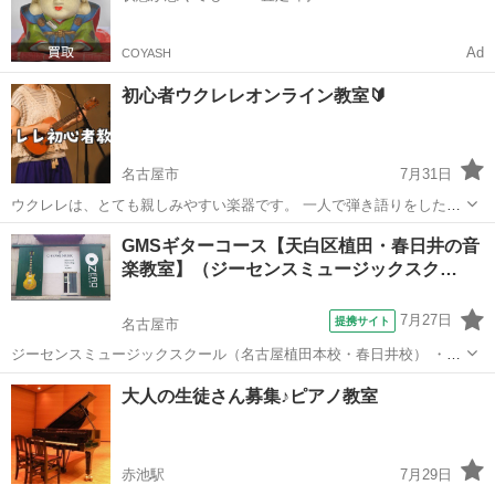
Ad
COYASH
初心者ウクレレオンライン教室🔰
名古屋市
7月31日
ウクレレは、とても親しみやすい楽器です。 一人で弾き語りをした
り、仲間とアンサンブルをしたり色々な楽しみ方があります！ ウクレ
愛知
名古屋市
ウクレレ
弾き語り
GMSギターコース【天白区植田・春日井の音
レを始めてみたい！ウクレレが上手く弾けないそんな方に優しく丁寧
楽教室】（ジーセンスミュージックスク…
にお教えします。 当レッスンは...
7月27日
提携サイト
名古屋市
ジーセンスミュージックスクール（名古屋植田本校・春日井校） ・と
にかく音楽を楽しみたい！ ・スキルの壁を感じている。 ・自分の音楽
愛知
名古屋市
ギター
大人の生徒さん募集♪ピアノ教室
にさらに磨きをかけたい！ ・何か新しいことを始めてみたい！ あなた
も音楽レッスン始めてみま...
赤池駅
7月29日