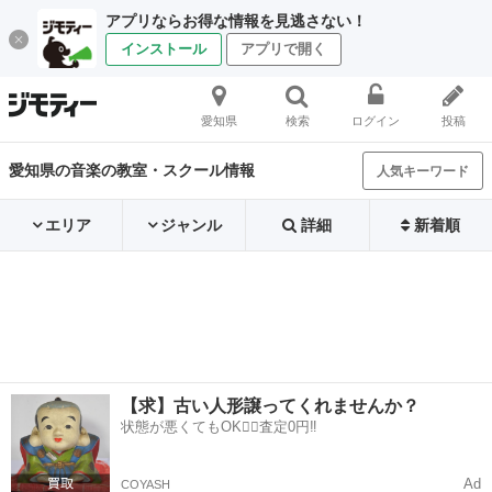
アプリならお得な情報を見逃さない！
インストール
アプリで開く
愛知県
検索
ログイン
投稿
愛知県の音楽の教室・スクール情報
人気キーワード
エリア
ジャンル
詳細
新着順
【求】古い人形譲ってくれませんか？
状態が悪くてもOK🙆‍♀️査定0円‼️
Ad
COYASH