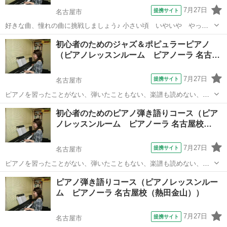
7月27日
提携サイト
名古屋市
好きな曲、憧れの曲に挑戦しましょう♪ 小さい頃 いやいや やって
いた練習曲ではなく 素敵なジャズの曲やポップスにチャレンジ。 ピア
愛知
名古屋市
ピアノ
初心者のためのジャズ＆ポピュラーピアノ
ノ初心者もOK。 少し時間に余裕の出来た方、ピアノをずっとやりた
（ピアノレッスンルーム ピアノーラ 名古…
かった方、一生の趣味のしたい...
7月27日
提携サイト
名古屋市
ピアノを習ったことがない、弾いたこともない、楽譜も読めない、リ
ズム感もない。。。だけど ピアノが弾けるようになりたい、そんな
愛知
名古屋市
ピアノ
初心者のためのピアノ弾き語りコース（ピア
方のレッスンです。ピアノや楽譜の初歩の初歩から学んでいきます。
ノレッスンルーム ピアノーラ 名古屋校…
今さら聞けないこととか どんどん聞いて...
7月27日
提携サイト
名古屋市
ピアノを習ったことがない、弾いたこともない、楽譜も読めない、リ
ズム感もない。。。だけど 唄の伴奏をピアノで弾けるようになりた
愛知
名古屋市
ピアノ
ピアノ弾き語りコース（ピアノレッスンルー
い、そんな方のレッスンです。 ピアノや楽譜の初歩の初歩から学んで
ム ピアノーラ 名古屋校（熱田金山））
いきます。 今さら聞けないこととか ...
7月27日
提携サイト
名古屋市