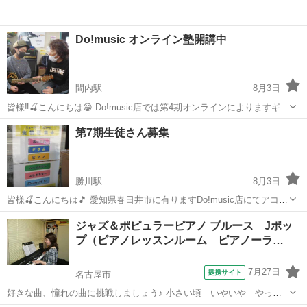
Do!music オンライン塾開講中
間内駅
8月3日
皆様‼🍒こんにちは😁 Do!music店では第4期オンラインによりますギタ
ースクール生徒さんを募集致しまます🙆‍♀️🙆‍♀️ コロナ対策の為お時間と
愛知
春日井市
間内駅
ギター
オンライン
第7期生徒さん募集
料金が変更になりました👌 ①元プロギタリスト稲葉先生🍒 エレキ教
室…...
勝川駅
8月3日
皆様🍒こんにちは🎵 愛知県春日井市に有りますDo!music店にてアコー
スティックギター教室が始まりました👍️ 生徒さん募集中です😃曜日や
愛知
春日井市
勝川駅
ギター
リモート
ジャズ＆ポピュラーピアノ ブルース Jポッ
時間帯はオショー先生と相談になります😋料金が変更になりました🤗
プ（ピアノレッスンルーム ピアノーラ…
理論やリズム、楽...
7月27日
提携サイト
名古屋市
好きな曲、憧れの曲に挑戦しましょう♪ 小さい頃 いやいや やって
いた練習曲ではなく 素敵なジャズの曲やポップスにチャレンジ。 アレ