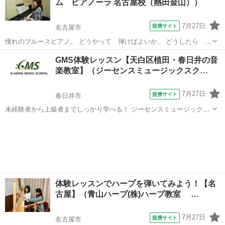
ム ピアノーラ 名古屋校（熱田金山））
曲やミュージシャンなどもレク...
7月27日
提携サイト
名古屋市
憧れのブルースピアノ。 どうやって 弾けばよいか、 どうしたら カ
ッコよくひけるか。。。を 学びます。
愛知
名古屋市
ピアノ
GMS体験レッスン【天白区植田・春日井の音
楽教室】（ジーセンスミュージックスク…
7月27日
提携サイト
春日井市
未経験者から上級者までしっかり学べる！ ジーセンスミュージックス
クール（名古屋植田本校・春日井校） レッスン始めるならまずは体験
愛知
春日井市
ギター
レッスン！ ・気軽にレッスンを試したい ・どんな先生が教えているの
か知りたい ・詳しいレッス...
体験レッスンでハープを弾いてみよう！【名
古屋】（青山ハープ(株)ハープ教室 …
7月27日
提携サイト
名古屋市