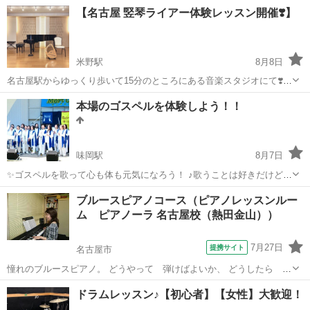
(同住所) 講師6名在籍。 2歳〜大人の方まで、豊田市、みよし市他から
愛知
豊田市
土橋駅
ピアノ
レッスン
【名古屋 竪琴ライアー体験レッスン開催❣️】
100名以上通われています。 初心者さん、大歓迎！ まずは楽しい体験
レッスンにお越し...
米野駅
8月8日
名古屋駅からゆっくり歩いて15分のところにある音楽スタジオにて❣️竪
琴ライアー体験レッスンのご案内です。 【曜日】第1、第3水曜日
愛知
名古屋市
米野駅
その他
ライアー
本場のゴスペルを体験しよう！！
(2026年10月は第2、4水曜日開催) 第4日曜日 【時間】10:30〜
20:30(最...
味岡駅
8月7日
✨ゴスペルを歌って心も体も元気になろう！ ♪歌うことは好きだけど、
声に自信がない… ♪思いっきり声を出して歌いたい！ ♪もっと上手にな
愛知
小牧市
味岡駅
その他
無料
ブルースピアノコース（ピアノレッスンルー
りたい！ ♪大人数で歌ってみたい！ ♪何か初めてみたいきっかけを探し
ム ピアノーラ 名古屋校（熱田金山））
てた！ などなど ...
7月27日
提携サイト
名古屋市
憧れのブルースピアノ。 どうやって 弾けばよいか、 どうしたら カ
ッコよくひけるか。。。を 学びます。
愛知
名古屋市
ピアノ
ドラムレッスン♪【初心者】【女性】大歓迎！