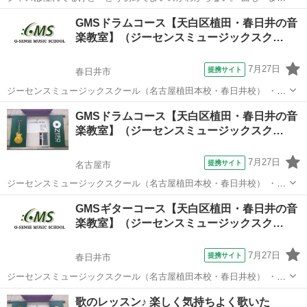
だ あまり知らない、という人にピッタリ。 初心者でも弾きやすい曲
愛知
名古屋市
ピアノ
GMSドラムコース【天白区植田・春日井の音
や楽譜を先生がチョイス。 知らなかった素敵なジャズの曲にも出会え
楽教室】（ジーセンスミュージックスク…
ます。 コードでの演奏や理論も...
7月27日
提携サイト
春日井市
ジーセンスミュージックスクール（名古屋植田本校・春日井校） ・手
軽で簡単な楽器を始めたい ・基礎からしっかり学びたい ・テンポキー
愛知
春日井市
ドラム
GMSドラムコース【天白区植田・春日井の音
プがうまくできない ・他のパートとうまくリズムが合わない ・速いフ
楽教室】（ジーセンスミュージックスク…
レーズが叩けるようになりた...
7月27日
提携サイト
名古屋市
ジーセンスミュージックスクール（名古屋植田本校・春日井校） ・手
軽で簡単な楽器を始めたい ・基礎からしっかり学びたい ・テンポキー
愛知
名古屋市
ドラム
GMSギターコース【天白区植田・春日井の音
プがうまくできない ・他のパートとうまくリズムが合わない ・速いフ
楽教室】（ジーセンスミュージックスク…
レーズが叩けるようになりた...
7月27日
提携サイト
春日井市
ジーセンスミュージックスクール（名古屋植田本校・春日井校） ・と
にかく音楽を楽しみたい！ ・スキルの壁を感じている。 ・自分の音楽
愛知
春日井市
ギター
歌のレッスン♪ 楽しく気持ちよく歌いた
にさらに磨きをかけたい！ ・何か新しいことを始めてみたい！ あなた