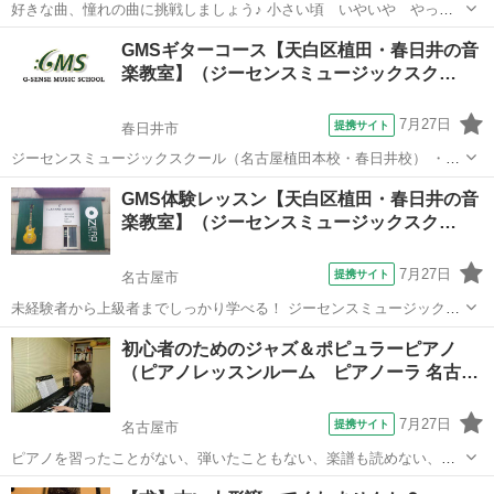
好きな曲、憧れの曲に挑戦しましょう♪ 小さい頃 いやいや やって
いた練習曲ではなく 素敵なジャズの曲やポップスにチャレンジ。 アレ
愛知
名古屋市
ピアノ
GMSギターコース【天白区植田・春日井の音
ンジやコードのお勉強も出来ます。 希望者には、ジャズ理論やお薦め
楽教室】（ジーセンスミュージックスク…
の曲の紹介もします
7月27日
提携サイト
春日井市
ジーセンスミュージックスクール（名古屋植田本校・春日井校） ・と
にかく音楽を楽しみたい！ ・スキルの壁を感じている。 ・自分の音楽
愛知
春日井市
ギター
GMS体験レッスン【天白区植田・春日井の音
にさらに磨きをかけたい！ ・何か新しいことを始めてみたい！ あなた
楽教室】（ジーセンスミュージックスク…
も音楽レッスン始めてみま...
7月27日
提携サイト
名古屋市
未経験者から上級者までしっかり学べる！ ジーセンスミュージックス
クール（名古屋植田本校・春日井校） レッスン始めるならまずは体験
愛知
名古屋市
ギター
初心者のためのジャズ＆ポピュラーピアノ
レッスン！ ・気軽にレッスンを試したい ・どんな先生が教えているの
（ピアノレッスンルーム ピアノーラ 名古…
か知りたい ・詳しいレッス...
7月27日
提携サイト
名古屋市
ピアノを習ったことがない、弾いたこともない、楽譜も読めない、リ
ズム感もない。。。だけど ピアノが弾けるようになりたい、そんな
愛知
名古屋市
ピアノ