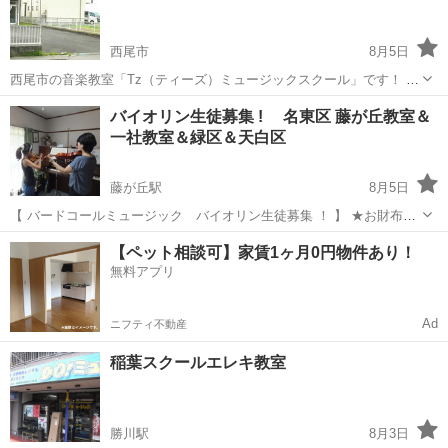
か知りたい ・詳しいレッス...
西尾市
8月5日
西尾市の音楽教室「Tz（ティーズ）ミュージックスクール」です！ ピ
アノ・サックスをはじめ、ギター・ベース・ドラム・ボーカル・ウク
愛知
西尾市
ギター
音楽教室
バイオリン生徒募集 ! 名東区 藤が丘教室＆
レレなどに興味のある皆様！ 老若男女問わずお問い合わせをお待ちし
一社教室＆緑区＆天白区
ております。 ...
藤が丘駅
8月5日
【 バードコールミュージック バイオリン生徒募集 ！ 】 ★お財布に
やさしい、レッスン代！！ お子様限定の出張レッスンも可能です。名
愛知
名古屋市
藤が丘駅
バイオリン
能力
【ペット相談可】家賃1ヶ月0円物件あり！
古屋市近隣もＯＫ！ ヴァイオリンをはじめてみませんか？ ...
無料アプリ
Ad
ニフティ不動産
稲葉スクールエレキ教室
勝川駅
8月3日