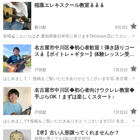
愛知
名古屋市
ピアノ
稲葉エレキスクール教室🎸🎸🎸
ンジやコードのお勉強も出来ます。 弾き語りに挑戦される生徒さんも
たくさんいらっしゃいます。
勝川駅
8月3日
皆様🍒こんにちは🎵 愛知県春日井市に有りますDo!music店にてエレキ
ギター教室が始まりました👍️第7期生徒さん募集中です😃曜日や時間帯
愛知
春日井市
勝川駅
ギター
エレキギター
名古屋市中川区◆初心者歓迎！弾き語りコー
は先生との相談になります😋 稲葉先生による理論やリズム、楽譜読解
ス🎸【ボイトレ＋ギター】体験レッスン受…
力や音作りなど楽し...
戸田駅
7月31日
はじめまして！ 投稿をご覧いただきありがとうございます😊 名古屋で
「唄う書道家」として活動している 二村（にむら）ユーリと申します
愛知
名古屋市
戸田駅
ギター
弾き語り
名古屋市中川区◆初心者向けウクレレ教室◆
🎶 これまでボイストレーニングとギターレッスンをそれぞれ提供して
手ぶらOK！まずは楽しくスタート♪
きましたが、「歌って弾ける...
戸田駅
7月31日
はじめまして❗️ 投稿をご覧いただきありがとうございます🙇🏻‍♂️ 名古屋
市中川区のJR春田駅近く、音楽スタジオ「Ponte Vecchio（ポンテヴェ
愛知
名古屋市
戸田駅
ウクレレ
スタジオ
【求】古い人形譲ってくれませんか？
ッキオ）」で ウクレレ初心者さん向けレッスンを行っている、唄う書
状態が悪くてもOK🙆‍♀️査定0円‼️
道家 ...