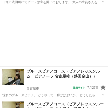
日進市浅田町にてピアノ教室を開いております。 大人の生徒さんを募
集いたします。 1レッスン45分で3000円です。 レッスン回数は自由に
愛知
日進市
赤池駅
ピアノ
大人
決めていただけますので、ご自身のペースやご都合に合わせて無理な
く通っていただけ...
ブルースピアノコース（ピアノレッスンルー
ム ピアノーラ 名古屋校（熱田金山））
7月27日
提携サイト
名古屋市
憧れのブルースピアノ。 どうやって 弾けばよいか、 どうしたら カ
ッコよくひけるか。。。を 学びます。 ブルースセッションなどで演奏
愛知
名古屋市
ピアノ
ブルースピアノコース（ピアノレッスンルー
するスタンダードを中心にレッスンも出来ます。 初心者にはお薦めの