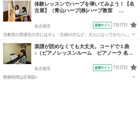
愛知
名古屋市
ギター
体験レッスンでハープを弾いてみよう！【名
にさらに磨きをかけたい！ ・何か新しいことを始めてみたい！ あなた
古屋】（青山ハープ(株)ハープ教室 …
も音楽レッスン始めてみま...
7月27日
提携サイト
名古屋市
当教室の受講生の方にはＯＬ・主婦の方など、大人になってからハー
プをはじめたかたも少なくありません。もちろん、小さなお子さんも
愛知
名古屋市
その他
楽譜が読めなくても大丈夫。コードで１曲
いらっしゃいます。プライベートレッスンの各コースでは、受講生そ
♪（ピアノレッスンルーム ピアノーラ 名…
れぞれのレベル・ニーズに合わせてレッス...
7月27日
提携サイト
名古屋市
開催時間は応相談♪
愛知
名古屋市
ピアノ