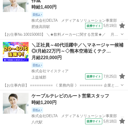
作成
時給1,400円
日払い
株式会社DELTA メディア＆ソリューション事業部 九州統括営業部 熊本本店
5月19日
提携サイト
肥後高田駅
【お仕事No.100150083】 ＼★飲料メーカーに関する営業★／ 月収
22万円以上 日払い・週払いOK 接客経験が活かせる 八代・宇城
熊本
八代市
肥後高田駅
営業
＼正社員～40代活躍中／＼マネージャー候補
エリアの スーパー・ドラッグストア・ディスカウントストアを訪問
◎/月給22万円～◇熊本空港近くテク…
し、 当社製品...
月給220,000円
日払い
株式会社マイスティア
7月25日
提携サイト
上益城郡
【お仕事内容】 ========== 《 業務内容 》 ========== 企業と人
材の双方に寄り添い、最適なマッチングを実現する仕事です。 地域企
熊本
上益城郡
営業
ケーブルテレビのルート営業スタッフ
業の課題解決に向けた提案営業をお願いします。 既存取引先との関係
時給1,200円
構築・フ...
日払い
株式会社DELTA メディア＆ソリューション事業部 九州統括営業部 八代支店
5月18日
提携サイト
八代駅