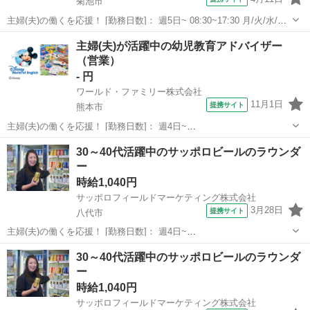
菊池市
主婦(夫)の働くを応援！ [勤務日数]： 週5日~ 08:30~17:30 月/火/水/木/
金 [勤務地・最寄駅]： 熊本県菊池市野間口 株式会社ホットスタッフ熊
熊本
菊池市
営業
主婦(夫)が活躍中の幼児教育アドバイザー
本北 御代志駅自動車24分／原水駅 自動車29分／光の森駅...
（営業）
- 円
ワールド・ファミリー株式会社
11月1日
提携サイト
熊本市
主婦(夫)の働くを応援！ [勤務日数]： 週4日~
10:00~17:00/10:00~16:00/10:00~15:00/09:30~14:00 [勤務地・最寄
熊本
熊本市
営業
30～40代活躍中のサッポロビールのラウンダ
駅]： 熊本県熊本市北区 ※勤務エリア選択可 ワールド・...
ー
時給1,040円
サッポロフィールドマーケティング株式会社
3月28日
提携サイト
八代市
主婦(夫)の働くを応援！ [勤務日数]： 週4日~
09:00~15:00/10:00~16:00/11:00~17:00/12:00~18:00 月/火/水/木/金 な
熊本
八代市
営業
30～40代活躍中のサッポロビールのラウンダ
どから選べます [勤務地・最寄駅]： 熊本県八代市...
ー
時給1,040円
サッポロフィールドマーケティング株式会社