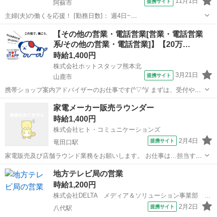
11月1日
提携サイト
阿蘇市
主婦(夫)の働くを応援！ [勤務日数]： 週4日~
10:00~17:00/10:00~16:00/10:00~15:00/09:30~14:00 [勤務地・最寄
熊本
阿蘇市
営業
【その他の営業・電話営業[営業・電話営業
駅]： 熊本県阿蘇市 ※勤務エリア選択可 ワールド・ファ...
系/その他の営業・電話営業]】【20万…
時給1,400円
株式会社ホットスタッフ熊本北
3月21日
提携サイト
山鹿市
携帯ショップ案内アドバイザーのお仕事です(^▽^)/ まずは、受付やプ
ランの案内、プランの提案、登録等をしていただきます！ 初めての方
熊本
山鹿市
営業
家電メーカー販売ラウンダー
でも、優しい先輩方が一つ一つ教えてくれるので安心ですよ。 お客様
時給1,400円
対応以外にも、店内のポ...
株式会社ヒト・コミュニケーションズ
2月4日
提携サイト
竜田口駅
家電販売及び店舗ラウンド業務をお願いします。 お仕事は…担当する
家電量販店を回って、店舗社員の方への商品PRや 売り場のメンテナン
熊本
熊本市
竜田口駅
営業
地方テレビ局の営業
ス、POPの展開、報告業務、土日は店舗での販売応援が中心です♪ ラ
時給1,200円
ウンダー手当も付きます！2...
株式会社DELTA メディア＆ソリューション事業部 九州統括営業部 八代支店
2月2日
提携サイト
八代駅