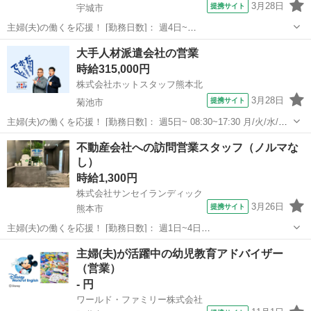
3月28日
提携サイト
宇城市
主婦(夫)の働くを応援！ [勤務日数]： 週4日~
09:00~15:00/10:00~16:00/11:00~17:00/12:00~18:00 月/火/水/木/金 な
熊本
宇城市
営業
大手人材派遣会社の営業
どから選べます [勤務地・最寄駅]： 熊本県宇城市...
時給315,000円
株式会社ホットスタッフ熊本北
3月28日
提携サイト
菊池市
主婦(夫)の働くを応援！ [勤務日数]： 週5日~ 08:30~17:30 月/火/水/木/
金 [勤務地・最寄駅]： 熊本県菊池市野間口 株式会社ホットスタッフ熊
熊本
菊池市
営業
不動産会社への訪問営業スタッフ（ノルマな
本北 御代志駅自動車24分／原水駅 自動車29分／光の森駅...
し）
時給1,300円
株式会社サンセイランディック
3月26日
提携サイト
熊本市
主婦(夫)の働くを応援！ [勤務日数]： 週1日~4日
10:00~16:00/10:00~14:00/11:00~15:00/14:00~18:00/12:00~18:00 月/
熊本
熊本市
営業
主婦(夫)が活躍中の幼児教育アドバイザー
火/木/金 などから選べます [勤務地・...
（営業）
- 円
ワールド・ファミリー株式会社