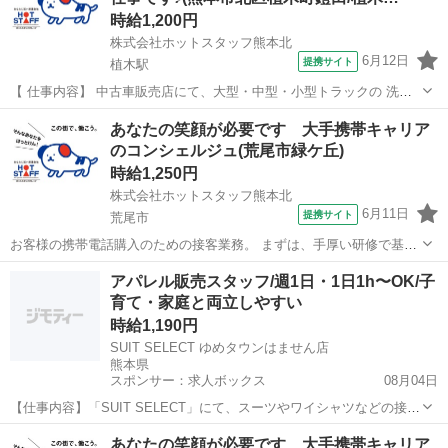
時給1,200円
株式会社ホットスタッフ熊本北
6月12日
提携サイト
植木駅
【 仕事内容】 中古車販売店にて、大型・中型・小型トラックの 洗車
業務を担当していただきます。 ノルマはありません(^▽^) 車両の洗車:
熊本
熊本市
植木駅
営業
あなたの笑顔が必要です 大手携帯キャリア
高圧洗浄機や専用ブラシを 使用した外装・内装の洗浄。 清掃: 洗車場
のコンシェルジュ(荒尾市緑ケ丘)
の整理整頓、...
時給1,250円
株式会社ホットスタッフ熊本北
6月11日
提携サイト
荒尾市
お客様の携帯電話購入のための接客業務。 まずは、手厚い研修で基礎
をしっかり学べます。 簡単な、プラン案内、コンテンツ説明、操作説
熊本
荒尾市
営業
アパレル販売スタッフ/週1日・1日1h〜OK/子
明などの業務から始まり、最終的には契約を一からできるようになり
育て・家庭と両立しやすい
ます。 。。。。。。。。。。。。...
時給1,190円
SUIT SELECT ゆめタウンはません店
熊本県
スポンサー：求人ボックス
08月04日
【仕事内容】「SUIT SELECT」にて、スーツやワイシャツなどの接
客・販売業務全般をお任せします。 ただ商品を売るのではなく、お客
アルバイト・パート
あなたの笑顔が必要です 大手携帯キャリア
様の人生の大切なイベント(入学式、結婚式、卒園式など)に寄り添い、