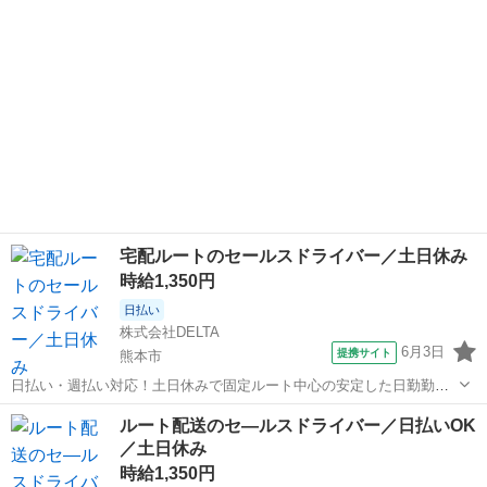
間受付中！ ※ご応募...
宅配ルートのセールスドライバー／土日休み
時給1,350円
日払い
株式会社DELTA
6月3日
提携サイト
熊本市
日払い・週払い対応！土日休みで固定ルート中心の安定した日勤勤務
【WEB】または【お電話】にて 気軽にご応募下さい。 応募の詳細や
熊本
熊本市
営業
ルート配送のセ—ルスドライバー／日払いOK
質問事項などもお気軽にどうぞ。 ●WEB 受付時間：24時間受付中！
／土日休み
※ご応募内容を確認後...
時給1,350円