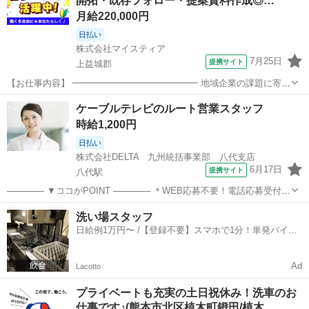
開拓・既存フォロー・提案資料作成◎…
す！ 【この他に...
月給220,000円
日払い
株式会社マイスティア
7月25日
提携サイト
上益城郡
【お仕事内容】 ━━━━━━━━━━━━━━ 地域企業の課題に寄り
添い、人と企業をつなぐやりがいの大きい仕事です。 これまでのご経
熊本
上益城郡
営業
ケーブルテレビのルート営業スタッフ
験を活かしながら、九州の産業を支える一員として成長していただけ
時給1,200円
る環境をご用意しています。 ま...
日払い
株式会社DELTA 九州統括事業部 八代支店
6月17日
提携サイト
八代駅
────── ▼ココがPOINT ────── ＊WEB応募不要！電話応募受付
中！ TEL：0965-45-9717(平日9時～18時) ＊お給料の前渡しサービス
熊本
八代市
八代駅
営業
洗い場スタッフ
完備◎ ＊正社員前提の人 ＊新規開拓はなし ＊事務作業も並行...
日給例1万円〜 /【登録不要】スマホで1分！単発バイト
一括検索✨
Ad
Lacotto
プライベートも充実の土日祝休み！洗車のお
仕事です♪(熊本市北区植木町鐙田/植木…