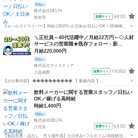
日払い
株式会社DELTA
6月3日
提携サイト
熊本市
【セ—ルスドライバー】時給1350円×土日休み/日払いOK！/田崎橋駅
より車で8分 【WEB】または【お電話】にて 気軽にご応募下さい。
熊本
熊本市
営業
＼正社員～40代活躍中／月給22万円～◇人材
応募の詳細や質問事項などもお気軽にどうぞ。 ●WEB 受付時間：24時
サービスの営業職★既存フォロー・新…
間受付中！ ...
月給220,000円
日払い
株式会社マイスティア
7月25日
提携サイト
上益城郡
【お仕事内容】 ◆◆◆◆◆◆◆◆◆◆ 【 業務内容 】
◆◆◆◆◆◆◆◆◆◆ 企業と人材の双方に寄り添い、最適なマッチン
熊本
上益城郡
営業
飲料メーカーに関する営業スタッフ／日払い
グを実現する仕事です。 地域企業の課題解決に向けた提案営業をお任
OK／稼げる高時給
せいたします。 既存取引先との関係構築...
時給1,400円
日払い
株式会社DELTA
6月3日
提携サイト
八代市
【製品営業・品出し・売り場作成】土日休み×フルタイム/未経験活躍