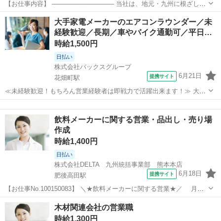
【お仕事内容】 ────────────── 当社は、地元・九州に根ざした
人材サービス企業として、地域企業の成長を支える事業を展開してい
熊本
上益城郡
営業
大手家電メーカーのエアコンラウンダー／未
ます。 本ポジションでは、当社の主力事業である?人材派遣・人材紹
経験歓迎／長期／車やバイク通勤可／平日…
介サービスの営業担当?と...
時給1,500円
日払い
株式会社バックスグループ
6月21日
提携サイト
花畑町駅
≪未経験歓迎！もちろん営業経験者は即戦力で活躍出来ます！≫ 大手
家電メーカーの営業担当として、熊本エリアの家電量販店などの店舗
熊本
熊本市
花畑町駅
営業
を巡回し、 販売促進や営業活動を行うお仕事。 取り扱う商品はエアコ
飲料メーカーに関する営業・品出し・売り場
ンになります。 ■お仕事詳細...
作成
時給1,400円
日払い
株式会社DELTA 九州統括事業部 熊本本店
6月18日
提携サイト
肥後高田駅
【お仕事No.100150083】 ＼★飲料メーカーに関する営業★／ 月収
22万円以上 日払い・週払いOK 接客経験が活かせる 八代・宇城
熊本
八代市
肥後高田駅
営業
木材関連会社の営業職
エリアの スーパー・ドラッグストア・ディスカウントストアを訪問
時給1,300円
し、 当社製品...