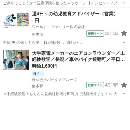
ご存知でしょうか？医療保険を使ったマッサージ 【インセンティブあ
り/スキマ時間OK】 好きな時間で働ける 在宅医療をつなぐ”お仕事！営
熊本
熊本市
健軍校前駅
営業
医療機関
週4日～の幼児教育アドバイザー（営業）
業サポートスタッフ募集★ 訪問マッサージこころの手 「営業サポー
- 円
ト」 募集/医療現場で...
ワールド・ファミリー株式会社
11月1日
提携サイト
熊本市
主婦(夫)の働くを応援！ [勤務日数]： 週4日~
10:00~17:00/10:00~16:00/10:00~15:00/09:30~14:00 [勤務地・最寄
熊本
熊本市
営業
大手家電メーカーのエアコンラウンダー／未
駅]： 熊本県熊本市南区 ※勤務エリア選択可 ワールド・...
経験歓迎／長期／車やバイク通勤可／平日…
時給1,600円
日払い
株式会社バックスグループ
4月19日
提携サイト
熊本駅
≪未経験歓迎！もちろん営業経験者は即戦力で活躍出来ます！≫ 大手
家電メーカーの営業担当として、熊本エリアの家電量販店などの店舗
熊本
熊本市
熊本駅
営業
を巡回し、 販売促進や営業活動を行うお仕事。 取り扱う商品は冷蔵庫
や洗濯機といった生活家電なりま...