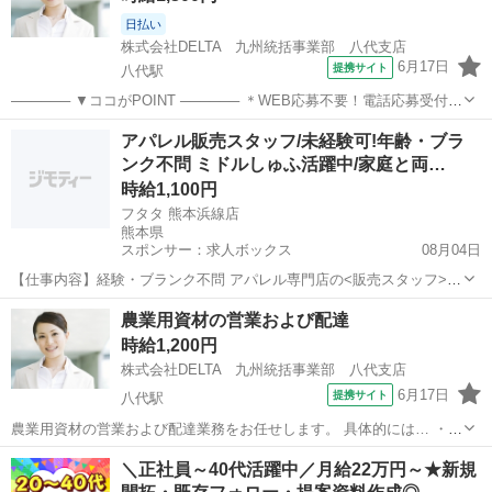
日払い
株式会社DELTA 九州統括事業部 八代支店
6月17日
提携サイト
八代駅
────── ▼ココがPOINT ────── ＊WEB応募不要！電話応募受付
中！ TEL：0965-45-9717(平日9時～18時) ＊定着率92％！創業100年
熊本
八代市
八代駅
営業
アパレル販売スタッフ/未経験可!年齢・ブラ
の老舗木材会社 ＊ノルマなし！残業すくなめです◎ ───...
ンク不問 ミドルしゅふ活躍中/家庭と両…
時給1,100円
フタタ 熊本浜線店
熊本県
スポンサー：求人ボックス
08月04日
【仕事内容】経験・ブランク不問 アパレル専門店の<販売スタッフ>募
集 家庭や子育てと両立OK!/ 週1日 1日1時間～ 扶養内OK!時間曜日応相
アルバイト・パート
農業用資材の営業および配達
談 ミドルしゅふスタッフ活躍中 <お仕事内容> フタタででスーツ、ワ
時給1,200円
イシャツの販売や接...
株式会社DELTA 九州統括事業部 八代支店
6月17日
提携サイト
八代駅
農業用資材の営業および配達業務をお任せします。 具体的には… ・農
家さんへの資材(肥料・農薬など)の提案営業 ・商品の配達(社用車使用)
熊本
八代市
八代駅
営業
＼正社員～40代活躍中／月給22万円～★新規
・既存顧客中心の対応 →野菜や農業の知識をイチから学べる環境で