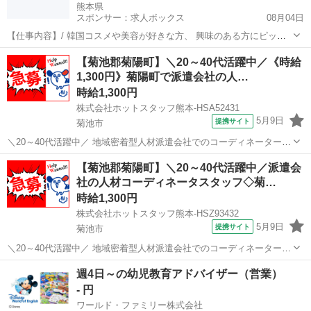
熊本県
スポンサー：求人ボックス
08月04日
【仕事内容】/ 韓国コスメや美容が好きな方、 興味のある方にピッタ
リ! コスメや健康食品を 低価格で販売するオフプライスショップ 東京
アルバイト・パート
【菊池郡菊陽町】＼20～40代活躍中／《時給
や関東を中心に 関西・中部地方など全国にも展開中! 大人気のショッ
1,300円》菊陽町で派遣会社の人…
プが ついに熊本でも出店スター...
時給1,300円
株式会社ホットスタッフ熊本-HSA52431
5月9日
提携サイト
菊池市
＼20～40代活躍中／ 地域密着型人材派遣会社でのコーディネーターを
募集します。 熊本県の菊陽町にオープンして11年になります。 現在、
熊本
菊池市
営業
【菊池郡菊陽町】＼20～40代活躍中／派遣会
営業スタッフ10名、事務員4名、コーディネーター1名で運営しており
社の人材コーディネータスタッフ◇菊…
ます。 同じ業務を行...
時給1,300円
株式会社ホットスタッフ熊本-HSZ93432
5月9日
提携サイト
菊池市
＼20～40代活躍中／ 地域密着型人材派遣会社でのコーディネーターを
募集します。 熊本県の菊陽町にオープンして11年になります。 現在、
熊本
菊池市
営業
週4日～の幼児教育アドバイザー（営業）
営業スタッフ10名、事務員4名、コーディネーター1名で運営しており
- 円
ます。 同じ業務を行...
ワールド・ファミリー株式会社