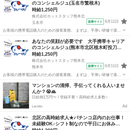
のコンシェルジュ(玉名市繁根木)
人材紹介サービスの営業担当?とし...
時給1,250円
株式会社ホットスタッフ熊本北
6月11日
提携サイト
玉名市
お客様の携帯電話購入のための接客業務。 まずは、手厚い研修で基礎
をしっかり学べます。 簡単な、プラン案内、コンテンツ説明、操作説
熊本
玉名市
営業
あなたの笑顔が必要です 大手携帯キャリア
明などの業務から始まり、最終的には契約を一からできるようになり
のコンシェルジュ(熊本市北区植木町投刀…
ます。 。。。。。。。。。。。。。...
時給1,250円
株式会社ホットスタッフ熊本北
6月11日
提携サイト
熊本市
お客様の携帯電話購入のための接客業務。 まずは、手厚い研修で基礎
をしっかり学べます。 簡単な、プラン案内、コンテンツ説明、操作説
熊本
熊本市
営業
マンションの清掃、手伝ってくれる人いませ
明などの業務から始まり、最終的には契約を一からできるようになり
んか？😭🙏
ます。 。。。。。。。。。。。。。...
日給例1万円〜 / 登録不要！高時給求人多数✨
Ad
Lacotto
北区の高時給求人★パチンコ店内のお仕事！
未経験OK♪シフト制なので平日にお休み…