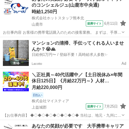
のコンシェルジュ(山鹿市中央通)
30分〜1時間かけて丁寧に1着...
時給1,250円
株式会社ホットスタッフ熊本北
6月11日
提携サイト
山鹿市
お仕事内容 お客様の携帯電話購入のための接客業務。 まずは、手厚い
研修で基礎をしっかり学べます。 簡単な、プラン案内、コンテンツ説
熊本
山鹿市
営業
マンションの清掃、手伝ってくれる人いませ
明、操作説明などの業務から始まり、最終的には契約を一からできる
んか？😭🙏
ようになります。 。。。。。。。...
日給例1万円〜 / 登録不要！高時給求人多数✨
Ad
Lacotto
＼正社員～40代活躍中／【土日祝休み×年間
休日125日】《月給22万円～》人材…
月給220,000円
日払い
株式会社マイスティア
7月25日
提携サイト
上益城郡
【お仕事内容】 ◆◇◆◇◆◇◆◇◆◇◆◇◆ 当社は、地元・九州に根
ざした人材サービス企業として、地域企業の成長を支える事業を展開
熊本
上益城郡
営業
あなたの笑顔が必要です 大手携帯キャリア
しています。 本ポジションでは、当社の主力事業である?人材派遣・