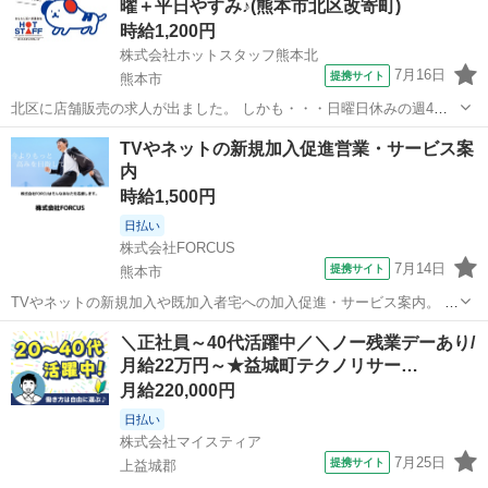
曜＋平日やすみ♪(熊本市北区改寄町)
時給1,200円
株式会社ホットスタッフ熊本北
7月16日
提携サイト
熊本市
北区に店舗販売の求人が出ました。 しかも・・・日曜日休みの週4日
勤務(^▽^)/ 業務内容 冷凍商品（馬刺し）の店舗販売になります。 レ
熊本
熊本市
営業
TVやネットの新規加入促進営業・サービス案
ジの対応は一切有りません。 気になられているお客様にお声掛けや 商
内
品が少なくなれば、...
時給1,500円
日払い
株式会社FORCUS
7月14日
提携サイト
熊本市
TVやネットの新規加入や既加入者宅への加入促進・サービス案内。 外
回りが中心のため体力に自信がある方や TVやインターネットへの興味
熊本
熊本市
営業
＼正社員～40代活躍中／＼ノー残業デーあり/
がある方、大歓迎。 未経験でもやる気を尊重します。 派遣社員 ★各
月給22万円～★益城町テクノリサー…
種社会保険完備 ★未...
月給220,000円
日払い
株式会社マイスティア
7月25日
提携サイト
上益城郡