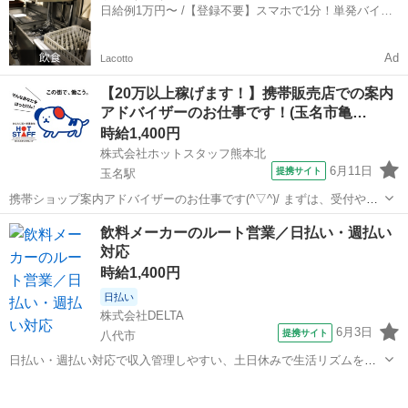
日給例1万円〜 /【登録不要】スマホで1分！単発バイト
としてご活躍いただける方を募集し...
一括検索✨
Ad
Lacotto
【20万以上稼げます！】携帯販売店での案内
アドバイザーのお仕事です！(玉名市亀…
時給1,400円
株式会社ホットスタッフ熊本北
6月11日
提携サイト
玉名駅
携帯ショップ案内アドバイザーのお仕事です(^▽^)/ まずは、受付やプ
ランの案内、プランの提案、登録等をしていただきます。 初めての方
熊本
玉名市
玉名駅
営業
飲料メーカーのルート営業／日払い・週払い
でも、優しい先輩方が一つ一つ教えてくれるので安心ですよ。 お客様
対応
対応以外にも、店内のポ...
時給1,400円
日払い
株式会社DELTA
6月3日
提携サイト
八代市
日払い・週払い対応で収入管理しやすい、土日休みで生活リズムを保
てる職場です 【WEB】または【お電話】にて 気軽にご応募下さい。
熊本
八代市
営業
応募の詳細や質問事項などもお気軽にどうぞ。 ●WEB 受付時間：24時