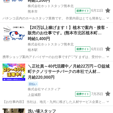
時給1,200円
株式会社ホットスタッフ熊本北
6月11日
提携サイト
熊本市
パチンコ店内のホールスタッフ業務です。 作業内容はとても簡単なの
で、すぐに覚えれますよ。 難しい作業は一切ありません。 遊技台をタ
熊本
熊本市
営業
【20万以上稼げます！】植木で案内・接客・
オルで拭いたり、計数機に玉を流してレシートを発行します。 重たい
販売のお仕事です。(熊本市北区植木町…
モノ・お金の取り扱いは...
時給1,400円
株式会社ホットスタッフ熊本北
6月11日
提携サイト
植木駅
携帯ショップ案内アドバイザーのお仕事です(^▽^)/ まずは、受付やプ
ランの案内、プランの提案、登録等をしていただきます。 初めての方
熊本
熊本市
植木駅
営業
＼正社員～40代活躍中／月給22万円～◎益城
でも、優しい先輩方が一つ一つ教えてくれるので安心ですよ。 お客様
町テクノリサーチパークの本社で人材…
対応以外にも、店内のポ...
月給220,000円
日払い
株式会社マイスティア
7月25日
提携サイト
上益城郡
【お仕事内容】 当社は、地元・九州に根ざした人材サービス企業とし
て、地域企業の成長を支える事業を展開しています。 本ポジションで
熊本
上益城郡
営業
洗い場スタッフ
は、当社の主力事業である?人材派遣・人材紹介サービスの営業担当?