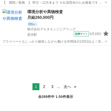
【 期間／勤務 】 即日～12月末まで ※社員育休のため募集です
その後、直接雇用の可能性あり 日祝＋第2・4土曜お休み 8：00～17：
熊本
熊本市
営業
環境分析や異物検査
00(休憩1時間) 【 お仕事内容 】 ■取引先の訪問(1日5件程：社用車
月給260,000円
使用)...
日払い
株式会社デルタエンジニアリング
6月19日
提携サイト
原水駅
プライベートもしっかり確保しながら働ける年間休日120日以上！安定
した働き方でワークライフバランス充実もできる♪ 【仕事内容】 官公
熊本
上益城郡
原水駅
営業
庁や民間企業等から下記のような業務 案件を受注するお仕事です。 基
本的に既存ユーザ（県内企...
1
2
3
...
次へ
全289件中 1-50件表示