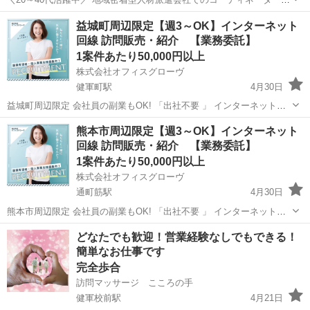
募集します。 熊本県の菊陽町にオープンして11年になります。 現在、
熊本
菊池市
営業
益城町周辺限定【週3～OK】インターネット
営業スタッフ10名、事務員4名、コーディネーター1名で運営しており
回線 訪問販売・紹介 【業務委託】
ます。 同じ業務を行...
1案件あたり50,000円以上
株式会社オフィスグローヴ
健軍町駅
4月30日
益城町周辺限定 会社員の副業もOK! 「出社不要 」 インターネット回
線 販売紹介 のお仕事です。 私たちは地域の人々に役立つ 大手通信キ
熊本
熊本市
健軍町駅
営業
業務委託
熊本市周辺限定【週3～OK】インターネット
ャリアのインターネット回線 の商品やサービスをご案内し、ご契約い
回線 訪問販売・紹介 【業務委託】
ただきま...
1案件あたり50,000円以上
株式会社オフィスグローヴ
通町筋駅
4月30日
熊本市周辺限定 会社員の副業もOK! 「出社不要 」 インターネット回
線 販売紹介 のお仕事です。 私たちは地域の人々に役立つ 大手通信キ
熊本
熊本市
通町筋駅
営業
業務委託
どなたでも歓迎！営業経験なしでもできる！
ャリアのインターネット回線 の商品やサービスをご案内し、ご契約い
簡単なお仕事です
ただきま...
完全歩合
訪問マッサージ こころの手
健軍校前駅
4月21日