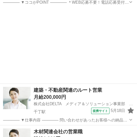
────── ▼ココがPOINT ────── ＊WEB応募不要！電話応募受付
中！ TEL：0965-45-9717(平日9時～18時) ＊お給料の前渡しサービス
熊本
八代市
八代駅
営業
完備◎ ＊正社員前提の人 ＊新規開拓はなし ＊事務作業も並行...
建築・不動産関連のルート営業
月給200,000円
株式会社DELTA メディア＆ソリューション事業部 九州統括営業部 八代支店
5月18日
提携サイト
千丁駅
────── ▼仕事内容 ────── 問い合わせがあったお客様への納品打
ち合わせを行って頂きます！ ・建築資材の販売 ・コンクリートアスフ
熊本
八代市
千丁駅
営業
木材関連会社の営業職
ァルト関連商品の受注 ・石膏等の処理の受注 ・舗装工事の受注 ・見