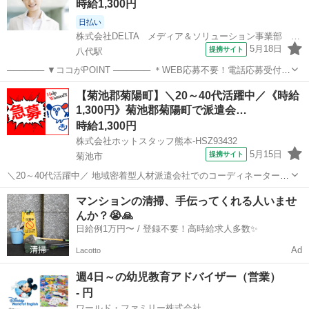
時給1,300円
積書の作成 ・自社...
日払い
株式会社DELTA メディア＆ソリューション事業部 九州統括営業部 八代支店
5月18日
提携サイト
八代駅
────── ▼ココがPOINT ────── ＊WEB応募不要！電話応募受付
中！ TEL：0965-45-9717(平日9時～18時) ＊定着率92％！創業100年
熊本
八代市
八代駅
営業
【菊池郡菊陽町】＼20～40代活躍中／《時給
の老舗木材会社 ＊ノルマなし！残業すくなめです◎ ───...
1,300円》菊池郡菊陽町で派遣会…
時給1,300円
株式会社ホットスタッフ熊本-HSZ93432
5月15日
提携サイト
菊池市
＼20～40代活躍中／ 地域密着型人材派遣会社でのコーディネーターを
募集します。 熊本県の菊陽町にオープンして11年になります。 現在、
熊本
菊池市
営業
マンションの清掃、手伝ってくれる人いませ
営業スタッフ10名、事務員4名、コーディネーター1名で運営しており
んか？😭🙏
ます。 同じ業務...
日給例1万円〜 / 登録不要！高時給求人多数✨
Ad
Lacotto
週4日～の幼児教育アドバイザー（営業）
- 円
ワールド・ファミリー株式会社