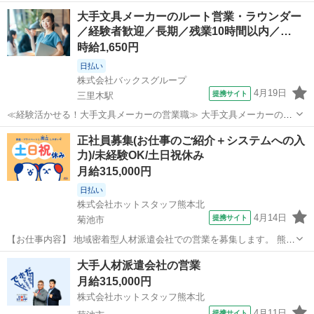
大手文具メーカーのルート営業・ラウンダー
／経験者歓迎／長期／残業10時間以内／…
時給1,650円
日払い
株式会社バックスグループ
4月19日
提携サイト
三里木駅
≪経験活かせる！大手文具メーカーの営業職≫ 大手文具メーカーの営
業担当として、小売店を巡回し、 売上をアップするための戦略や、店
熊本
菊池市
三里木駅
営業
正社員募集(お仕事のご紹介＋システムへの入
舗担当の方との打ち合わせなどをお任せします。 ■具体的には… ・販
力)/未経験OK/土日祝休み
売動向のヒアリング ・新製...
月給315,000円
日払い
株式会社ホットスタッフ熊本北
4月14日
提携サイト
菊池市
【お仕事内容】 地域密着型人材派遣会社での営業を募集します。 熊本
県菊池市にオープンして8年になります。 業績好調の為、増員募集で
熊本
菊池市
営業
大手人材派遣会社の営業
す。 ＝ミッション：NO求人詐欺！求職者と企業との誠実なマッチン
月給315,000円
グ＝ この仕事は日本経済を...
株式会社ホットスタッフ熊本北
4月11日
提携サイト