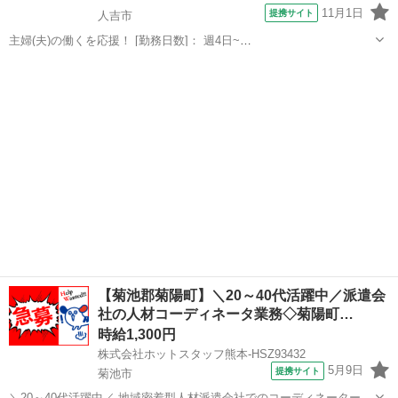
11月1日
提携サイト
人吉市
主婦(夫)の働くを応援！ [勤務日数]： 週4日~
10:00~17:00/10:00~16:00/10:00~15:00/09:30~14:00 [勤務地・最寄
熊本
人吉市
営業
駅]： 熊本県人吉市 ※勤務エリア選択可 ワールド・ファ...
【菊池郡菊陽町】＼20～40代活躍中／派遣会
社の人材コーディネータ業務◇菊陽町…
時給1,300円
株式会社ホットスタッフ熊本-HSZ93432
5月9日
提携サイト
菊池市
＼20～40代活躍中／ 地域密着型人材派遣会社でのコーディネーターを