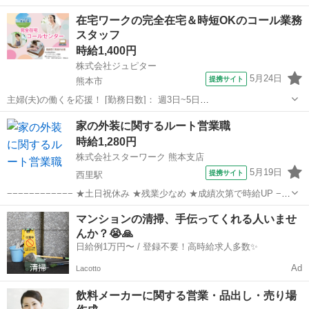
中/日払いOK 【WEB】または【お電話】にて 気軽にご応募下さい。
熊本
八代市
営業
在宅ワークの完全在宅＆時短OKのコール業務
応募の詳細や質問事項などもお気軽にどうぞ。 ●WEB 受付時間：24時
スタッフ
間受付中！ ※ご...
時給1,400円
株式会社ジュピター
5月24日
提携サイト
熊本市
主婦(夫)の働くを応援！ [勤務日数]： 週3日~5日
09:00~13:00/09:00~15:00/10:00~14:00/12:00~16:00/13:00~19:00 月/
熊本
熊本市
営業
家の外装に関するルート営業職
火/水/木/金 などから選べます [勤務...
時給1,280円
株式会社スターワーク 熊本支店
5月19日
提携サイト
西里駅
−−−−−−−−−−−− ★土日祝休み ★残業少なめ ★成績次第で時給UP −−
−−−−−−−−−− 【社用車でのルート営業】 家の外壁工事の営業をお願
熊本
熊本市
西里駅
営業
マンションの清掃、手伝ってくれる人いませ
いします。 ※打合せから工事が完成するまでを 担当します。 ◎フ
んか？😭🙏
リ...
日給例1万円〜 / 登録不要！高時給求人多数✨
Ad
Lacotto
飲料メーカーに関する営業・品出し・売り場