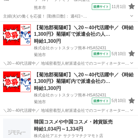
11月1日
提携サイト
熊本市
主婦(夫)の働くを応援！ [勤務日数]： 週4日~
10:00~17:00/10:00~16:00/10:00~15:00/09:30~14:00 [勤務地・最寄
熊本
熊本市
営業
【菊池郡菊陽町】＼20～40代活躍中／《時給
駅]： 熊本県熊本市中央区 ※勤務エリア選択可 ワールド...
1,300円》菊陽町で派遣会社の人…
時給1,300円
株式会社ホットスタッフ熊本-HSA52431
5月10日
提携サイト
菊池市
＼20～40代活躍中／ 地域密着型人材派遣会社でのコーディネーターを
募集します。 熊本県の菊陽町にオープンして11年になります。 現在、
熊本
菊池市
営業
【菊池郡菊陽町】＼20～40代活躍中／《時給
営業スタッフ10名、事務員4名、コーディネーター1名で運営しており
1,300円》菊陽町内で派遣会社の…
ます。 同じ業務を行...
時給1,300円
株式会社ホットスタッフ熊本-HSA52431
5月10日
提携サイト
菊池市
＼20～40代活躍中／ 地域密着型人材派遣会社でのコーディネーターを
募集します。 熊本県の菊陽町にオープンして11年になります。 現在、
熊本
菊池市
営業
韓国コスメや中国コスメ・雑貨販売
営業スタッフ10名、事務員4名、コーディネーター1名で運営しており
時給1,034円～1,334円
ます。 同じ業務を行...
株式会社アエナ サクラマチクマモト店