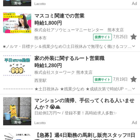
Ad
Lacotto
マスコミ関連での営業
時給1,800円
株式会社アソウヒューマニーセンター 熊本支店
7月25日
提携サイト
熊本市
■ノルマ・目標ナシ＆残業少なめ◎土日祝休みで無理なく働けるコツコ
ツ営業■高時給×やりがいアリ◎研修しっかり×同業務多数×お客様の説
熊本
熊本市
営業
家の外装に関するルート営業職
得は必要ありません！簡単な説明がメイン■花畑町電停駅チカ×バス停
時給1,280円
も近く！お仕事終わりのショッピ...
株式会社スターワーク 熊本支店
7月19日
提携サイト
西里駅
−−−−−−−−−−−− ★土日祝休み ★残業少なめ ★成績次第で時給UP −−
−−−−−−−−−− 【社用車でのルート営業】 家の外壁工事の営業をお願
熊本
熊本市
西里駅
営業
マンションの清掃、手伝ってくれる人いませ
いします。 ※打合せから工事が完成するまでを 担当します。 ◎フ
んか？😭🙏
リ...
日給例1万円〜 / 登録不要！高時給求人多数✨
Ad
Lacotto
【急募】週4日勤務の馬刺し販売スタッフ!!日