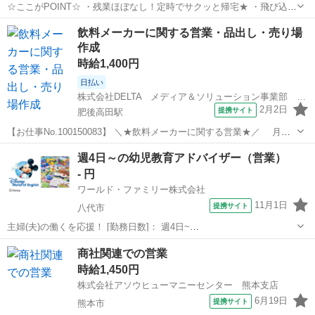
☆ここがPOINT☆ ・残業ほぼなし！定時でサクッと帰宅★ ・飛び込み
営業や、新規架電ナシ！ ・インセンティブあり★ ＜お仕事内容＞ 個
熊本
八代市
八代駅
営業
飲料メーカーに関する営業・品出し・売り場
人宅へ訪問をして、契約切り替えのご案内 顧客様からの問合せ対応 フ
作成
ォロー業務 事務作業...
時給1,400円
日払い
株式会社DELTA メディア＆ソリューション事業部 九州統括営業部 熊本本店
2月2日
提携サイト
肥後高田駅
【お仕事No.100150083】 ＼★飲料メーカーに関する営業★／ 月収
22万円以上 日払い・週払いOK 接客経験が活かせる 八代・宇城
熊本
八代市
肥後高田駅
営業
週4日～の幼児教育アドバイザー（営業）
エリアの スーパー・ドラッグストア・ディスカウントストアを訪問
- 円
し、 当社製品...
ワールド・ファミリー株式会社
11月1日
提携サイト
八代市
主婦(夫)の働くを応援！ [勤務日数]： 週4日~
10:00~17:00/10:00~16:00/10:00~15:00/09:30~14:00 [勤務地・最寄
熊本
八代市
営業
商社関連での営業
駅]： 熊本県八代郡 ※勤務エリア選択可 ワールド・ファ...
時給1,450円
株式会社アソウヒューマニーセンター 熊本支店
6月19日
提携サイト
熊本市