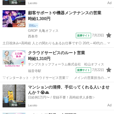
Ad
Lacotto
顧客サポートや機器メンテナンスの営業
時給1,300円
日払い
GROP 丸亀オフィス
7月23日
提携サイト
西条市
土日祝休み×高時給 人との関わりもあるお仕事です◎ 20代～40代の男
女活躍中！ 【お仕事内容】(雇入れ直後) 顧客サポートや製品のメン
愛媛
西条市
営業
クラウドサービスのルート営業
テナンスなど 歯科機器や医療用機器の製造を行っている会社でのお仕
時給1,310円
事です。 製品を利...
テンプスタッフフォーラム株式会社 松山オフィス
7月22日
提携サイト
福音寺駅
▽インターネット・クラウドサービス営業▽ メインの営業担当のサ
ポート業務！まずは現営業さんの補佐からスタート！問合せ対応は慣
愛媛
松山市
福音寺駅
営業
マンションの清掃、手伝ってくれる人いませ
れてから◎高時給1,310円×土日祝休みでプレイべートも充実！～ご自
んか？😭🙏
宅からスマホ・PCで☆ZOO...
日給例1万円〜 / 登録不要！高時給求人多数✨
Ad
Lacotto