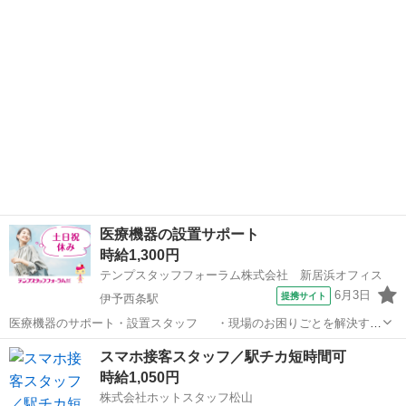
———————————————————— ◆◆ お仕事内容
◆◆ ———————————————————— ルート営業のお仕
事...
医療機器の設置サポート
時給1,300円
テンプスタッフフォーラム株式会社 新居浜オフィス
6月3日
提携サイト
伊予西条駅
医療機器のサポート・設置スタッフ ・現場のお困りごとを解決する
医療サポート職！直接「ありがとう」「助かったよ」と感謝されるや
愛媛
西条市
伊予西条駅
営業
スマホ接客スタッフ／駅チカ短時間可
りがいがあります・未経験から営業と技術、どちらのスキルも身につ
時給1,050円
けられます◎・男性活躍中！★【WE...
株式会社ホットスタッフ松山