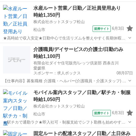
のみ！飛び込み営業はありません ●時短相談OK！自分のペースで働け
愛媛
四国中央市
伊予三島駅
営業
水産ルート営業／日勤／正社員登用あり
るので、お休みも取りやすい◎ ●未経験からチャレンジ→正社員のチ
時給1,350円
ャンス！営業デビュー応援☆...
株式会社ホットスタッフ松山
6月3日
提携サイト
松山市
★高時給で収入安定★日勤中心で生活リズムを整えやすく長期休暇も
取得可能♪ 【仕事内容】 ————————————————————
愛媛
松山市
営業
介護職員/デイサービスの介護士/日勤のみ
◆◆ お仕事内容 ◆◆
時給1,100円
———————————————————— 三津で水産物販売や仲...
有限会社ダイヤ住宅販売/レッツ倶楽部 西条古川
愛媛県
スポンサー：求人ボックス
08月07日
【仕事内容】募集職種 介護職・ヘルパー(介護職員・介護スタッフ) パ
ート・アルバイト 仕事内容 身体介護、食事介助、入浴介助、排泄介
アルバイト・パート
モバイル案内スタッフ／日勤／駅チカ・制服
助、生活援助、送迎、レク企画・運営 給与・手当 <給与> 時給1,100円
時給1,050円
<基本給> 1,100...
株式会社ホットスタッフ松山
6月3日
提携サイト
松山市
★駅チカで通勤ラク★即入社可・制服支給でシフト勤務も始めやすい
職場です♪ 【仕事内容】 ————————————————————
愛媛
松山市
営業
固定ルートの配達スタッフ／日勤／土日休み
◆◆ お仕事内容 ◆◆