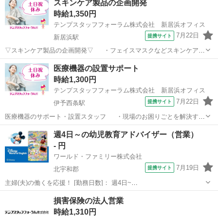
スキンケア製品の企画開発
時給1,350円
テンプスタッフフォーラム株式会社 新居浜オフィス
7月22日
提携サイト
新居浜駅
▽スキンケア製品の企画開発▽ ・フェイスマスクなどスキンケア製
品の企画・処方開発をお願いします・業界のパイオニアとして、今後
愛媛
新居浜市
新居浜駅
営業
医療機器の設置サポート
は自社ブランドの展開にも注力し、より多くのお客様へ「唯一無二の
時給1,300円
スキンケア体験」を届けることができ...
テンプスタッフフォーラム株式会社 新居浜オフィス
7月22日
提携サイト
伊予西条駅
医療機器のサポート・設置スタッフ ・現場のお困りごとを解決する
医療サポート職！直接「ありがとう」「助かったよ」と感謝されるや
愛媛
西条市
伊予西条駅
営業
週4日～の幼児教育アドバイザー（営業）
りがいがあります・未経験から営業と技術、どちらのスキルも身につ
- 円
けられます◎★【WEB面談実施中】...
ワールド・ファミリー株式会社
7月19日
提携サイト
北宇和郡
主婦(夫)の働くを応援！ [勤務日数]： 週4日~
10:00~17:00/10:00~16:00/10:00~15:00/09:30~14:00 [勤務地・最寄
愛媛
北宇和郡
営業
損害保険の法人営業
駅]： 愛媛県北宇和郡 ※勤務エリア選択可 ワールド・フ...
時給1,310円