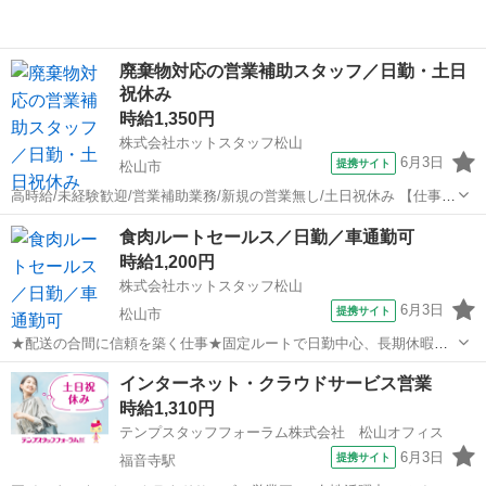
廃棄物対応の営業補助スタッフ／日勤・土日
祝休み
時給1,350円
株式会社ホットスタッフ松山
6月3日
提携サイト
松山市
高時給/未経験歓迎/営業補助業務/新規の営業無し/土日祝休み 【仕事内
容】 ———————————————————— ◆◆ お仕事内
愛媛
松山市
営業
食肉ルートセールス／日勤／車通勤可
容 ◆◆ ———————————————————— ☆営業補助業務
時給1,200円
☆ -----...
株式会社ホットスタッフ松山
6月3日
提携サイト
松山市
★配送の合間に信頼を築く仕事★固定ルートで日勤中心、長期休暇あ
りで無理なく続けられる職場です♪ 【仕事内容】
愛媛
松山市
営業
インターネット・クラウドサービス営業
———————————————————— ◆◆ お仕事内容
時給1,310円
◆◆ ———————————————————— ...
テンプスタッフフォーラム株式会社 松山オフィス
6月3日
提携サイト
福音寺駅