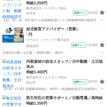
時給1,050円
株式会社ホットスタッフ松山
6月3日
提携サイト
伊予市
【10：00～18：00】駅チカ/未経験歓迎/シフト制/勤務時間の相談可能/
正社員登用のチャンスあり 【仕事内容】
愛媛
伊予市
営業
幼児教育アドバイザー（営業）
———————————————————— ◆◆ お仕事内容
- 円
◆◆ ———————————————————...
ワールド・ファミリー株式会社
7月19日
提携サイト
新居浜市
主婦(夫)の働くを応援！ [勤務日数]： 週4日~
10:00~17:00/10:00~16:00/10:00~15:00/09:30~14:00 [勤務地・最寄
愛媛
新居浜市
営業
内装資材の担当スタッフ／日中勤務・土日祝
駅]： 愛媛県新居浜市 ※勤務エリア選択可 ワールド・フ...
休み
時給1,400円
株式会社ホットスタッフ松山
6月3日
提携サイト
松山市
【8:30～17:30】営業職/高時給1、400円～/未経験歓迎/正社員登用のチ
ャンスあり/長期休暇あり 【仕事内容】
愛媛
松山市
営業
取引対応の営業サポート／日勤専属／高時給
———————————————————— ◆◆ お仕事内容
時給1,350円
◆◆ —————————————————...