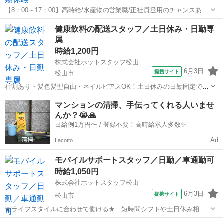
【8：00～17：00】高時給/水産物の営業職/正社員登用のチャンスあり/
長期休暇あり/未経験歓迎 【仕事内容】
愛媛
松山市
営業
健康飲料の配送スタッフ／土日休み・日勤専
———————————————————— ◆◆ お仕事内容
属
◆◆ ———————————————————...
時給1,200円
株式会社ホットスタッフ松山
6月3日
提携サイト
松山市
社割あり・髪色髪型自由・ネイルピアスOK！土日休みの日勤固定で働
けます 【仕事内容】 ——————————————————————
愛媛
松山市
営業
マンションの清掃、手伝ってくれる人いませ
◆◆ お仕事内容の概要 ◆◆
んか？😭🙏
—————————————————————— 《 どんな...
日給例1万円〜 / 登録不要！高時給求人多数✨
Ad
Lacotto
モバイルサポートスタッフ／日勤／車通勤可
時給1,050円
株式会社ホットスタッフ松山
6月3日
提携サイト
松山市
★ライフスタイルに合わせて働ける★ 短時間シフトや土日休み相談
可で無理なく両立できる職場♪ 【仕事内容】
愛媛
松山市
営業