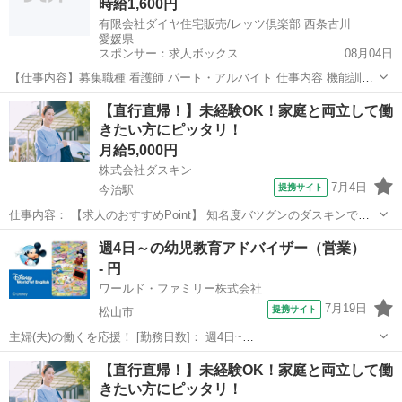
時給1,600円
有限会社ダイヤ住宅販売/レッツ倶楽部 西条古川
愛媛県
スポンサー：求人ボックス
08月04日
【仕事内容】募集職種 看護師 パート・アルバイト 仕事内容 機能訓
練、バイタルチェック、健康管理、服薬・投薬管理 給与・手当 <給与
アルバイト・パート
【直行直帰！】未経験OK！家庭と両立して働
> 時給1,600円 <基本給> 1,600円 資格 資格必須:看護師、自動車免許
きたい方にピッタリ！
勤務時間 日勤...
月給5,000円
株式会社ダスキン
7月4日
提携サイト
今治駅
仕事内容： 【求人のおすすめPoint】 知名度バツグンのダスキンでお
仕事 未経験OK！研修充実！定着率90％以上 無理な営業やノルマはあ
愛媛
今治市
今治駅
営業
週4日～の幼児教育アドバイザー（営業）
りません 頑張った分だけ稼げる完全出来高制 基本直行直帰でOK！私
- 円
生活とも両立可能 扶...
ワールド・ファミリー株式会社
7月19日
提携サイト
松山市
主婦(夫)の働くを応援！ [勤務日数]： 週4日~
10:00~17:00/10:00~16:00/10:00~15:00/09:30~14:00 [勤務地・最寄
愛媛
松山市
営業
【直行直帰！】未経験OK！家庭と両立して働
駅]： 愛媛県松山市 ※勤務エリア選択可 ワールド・ファ...
きたい方にピッタリ！