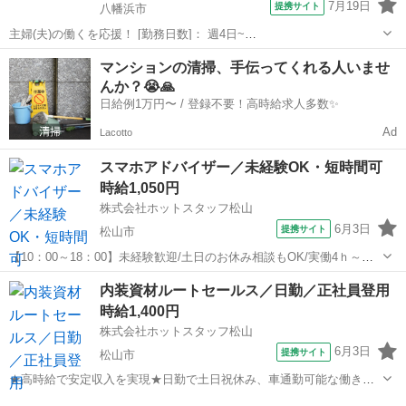
7月19日
提携サイト
八幡浜市
主婦(夫)の働くを応援！ [勤務日数]： 週4日~
10:00~17:00/10:00~16:00/10:00~15:00/09:30~14:00 [勤務地・最寄
愛媛
八幡浜市
営業
マンションの清掃、手伝ってくれる人いませ
駅]： 愛媛県八幡浜市 ※勤務エリア選択可 ワールド・フ...
んか？😭🙏
日給例1万円〜 / 登録不要！高時給求人多数✨
Ad
Lacotto
スマホアドバイザー／未経験OK・短時間可
時給1,050円
株式会社ホットスタッフ松山
6月3日
提携サイト
松山市
【10：00～18：00】未経験歓迎/土日のお休み相談もOK/実働4ｈ～相
談可能/車バイク通勤可能 【仕事内容】
愛媛
松山市
営業
内装資材ルートセールス／日勤／正社員登用
———————————————————— ◆◆ お仕事内容
時給1,400円
◆◆ ————————————————————...
株式会社ホットスタッフ松山
6月3日
提携サイト
松山市
★高時給で安定収入を実現★日勤で土日祝休み、車通勤可能な働きや
すい環境です♪ 【仕事内容】
愛媛
松山市
営業