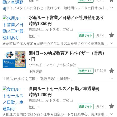
松山市
★ライフスタイルに合わせて働ける★ 短時間シフトや土日休み相談
可で無理なく両立できる職場♪ 【仕事内容】
愛媛
松山市
営業
水産ルート営業／日勤／正社員登用あり
———————————————————— ◆◆ お仕事内容
時給1,350円
◆◆ ———————————————————— ★携...
株式会社ホットスタッフ松山
5月19日
提携サイト
松山市
★高時給で収入安定★日勤中心で生活リズムを整えやすく長期休暇も
取得可能♪ 【仕事内容】 ————————————————————
愛媛
松山市
営業
週4日～の幼児教育アドバイザー（営業）
◆◆ お仕事内容 ◆◆
- 円
———————————————————— 三津で水産物販売や仲...
ワールド・ファミリー株式会社
7月19日
提携サイト
上浮穴郡
主婦(夫)の働くを応援！ [勤務日数]： 週4日~
10:00~17:00/10:00~16:00/10:00~15:00/09:30~14:00 [勤務地・最寄
愛媛
上浮穴郡
営業
食肉ルートセールス／日勤／車通勤可
駅]： 愛媛県上浮穴郡 ※勤務エリア選択可 ワールド・フ...
時給1,200円
株式会社ホットスタッフ松山
5月19日
提携サイト
松山市
★配送の合間に信頼を築く仕事★固定ルートで日勤中心、長期休暇あ