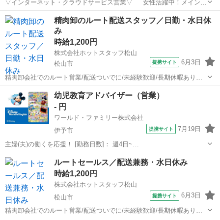
▽インターネット・クラウドサービス営業▽ 女性活躍中！メイン営
業担当のサポート業務！まずは現営業さんの補佐からスタート！問合
愛媛
松山市
福音寺駅
営業
精肉卸のルート配送スタッフ／日勤・水日休
せ対応は慣れてから◎高時給1,310円×土日祝休みでプレイべートも充
み
実！～ご自宅からスマホ・PC...
時給1,200円
株式会社ホットスタッフ松山
6月3日
提携サイト
松山市
精肉卸会社でのルート営業/配送ついでに/未経験歓迎/長期休暇あり
【仕事内容】 ———————————————————— ◆◆ お
愛媛
松山市
営業
幼児教育アドバイザー（営業）
仕事内容 ◆◆ ———————————————————— 精肉卸会
- 円
社でのルート営業！ ...
ワールド・ファミリー株式会社
7月19日
提携サイト
伊予市
主婦(夫)の働くを応援！ [勤務日数]： 週4日~
10:00~17:00/10:00~16:00/10:00~15:00/09:30~14:00 [勤務地・最寄
愛媛
伊予市
営業
ルートセールス／配送兼務・水日休み
駅]： 愛媛県伊予郡 ※勤務エリア選択可 ワールド・ファ...
時給1,200円
株式会社ホットスタッフ松山
6月3日
提携サイト
松山市
精肉卸会社でのルート営業/配送ついでに/未経験歓迎/長期休暇あり