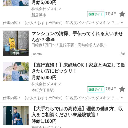
月給5,000円
株式会社ダスキン
7月4日
提携サイト
新居浜市
仕事内容： 【求人のおすすめPoint】 知名度バツグンのダスキンでお
仕事 未経験OK！研修充実！定着率90％以上 無理な営業やノルマはあ
愛媛
新居浜市
営業
マンションの清掃、手伝ってくれる人いませ
りません 頑張った分だけ稼げる完全出来高制 基本直行直帰でOK！私
んか？😭🙏
生活とも両立可能 扶...
日給例1万円〜 / 登録不要！高時給求人多数✨
Ad
Lacotto
【直行直帰！】未経験OK！家庭と両立して働
きたい方にピッタリ！
月給5,000円
株式会社ダスキン
7月4日
提携サイト
本町六丁目駅
仕事内容： 【求人のおすすめPoint】 知名度バツグンのダスキンでお
仕事 未経験OK！研修充実！定着率90％以上 無理な営業やノルマはあ
愛媛
松山市
本町六丁目駅
営業
【大手ならではの高待遇】理想の働き方、収
りません 頑張った分だけ稼げる完全出来高制 基本直行直帰でOK！私
入をご相談ください未経験歓迎！
生活とも両立可能 扶...
時給1,100円
株式会社ダスキン