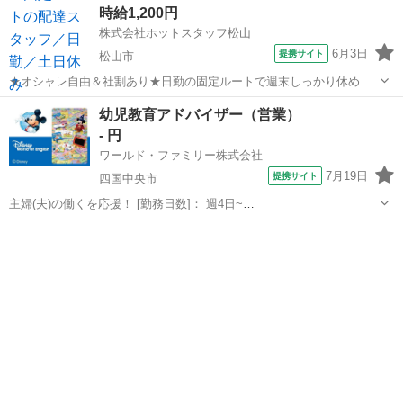
時給1,200円
———————————————————— 来店されたお客様に、 ...
株式会社ホットスタッフ松山
6月3日
提携サイト
松山市
★オシャレ自由＆社割あり★日勤の固定ルートで週末しっかり休める
職場です♪ 【仕事内容】
愛媛
松山市
営業
幼児教育アドバイザー（営業）
—————————————————————— ◆◆ お仕事内容
- 円
の概要 ◆◆ —————————————————————— 《 ど
ん...
ワールド・ファミリー株式会社
7月19日
提携サイト
四国中央市
主婦(夫)の働くを応援！ [勤務日数]： 週4日~
10:00~17:00/10:00~16:00/10:00~15:00/09:30~14:00 [勤務地・最寄
愛媛
四国中央市
営業
駅]： 愛媛県四国中央市 ※勤務エリア選択可 ワールド・...