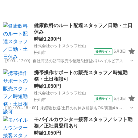
健康飲料のルート配達スタッフ／日勤・土日
休み
時給1,200円
株式会社ホットスタッフ松山
6月3日
提携サイト
松山市
【9:00～17:00】自社商品の訪問販売や配達/社割あり/ネイルピアス
OK/髪色髪型自由/希望休相談可 【仕事内容】
愛媛
松山市
営業
携帯操作サポートの販売スタッフ／時短勤
—————————————————————— ◆◆ お仕事内容
務・土日相談可
の概要 ◆◆ ————————————...
時給1,050円
株式会社ホットスタッフ松山
6月3日
提携サイト
松山市
【10：00～18：00】未経験歓迎/土日のお休み相談もOK/実働4ｈ～相
談可能/車バイク通勤可能 【仕事内容】
愛媛
松山市
営業
モバイルカウンター接客スタッフ／シフト勤
———————————————————— ◆◆ お仕事内容
務／正社員登用あり
◆◆ ————————————————————...
時給1,050円