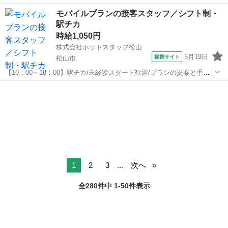
りで無理なく続けられる職場です♪ 【仕事内容】
愛媛
松山市
営業
モバイルプランの接客スタッフ／シフト制・
———————————————————— ◆◆ お仕事内容
駅チカ
◆◆ ———————————————————— ...
時給1,050円
株式会社ホットスタッフ松山
5月19日
提携サイト
松山市
【10：00～18：00】駅チカ/未経験スタート歓迎/プランの提案と手続
き/制服支給あり/シフト制 【仕事内容】
愛媛
松山市
営業
———————————————————— ◆◆ お仕事内容
◆◆ ————————————————————...
1
2
3
...
次へ
全280件中 1-50件表示