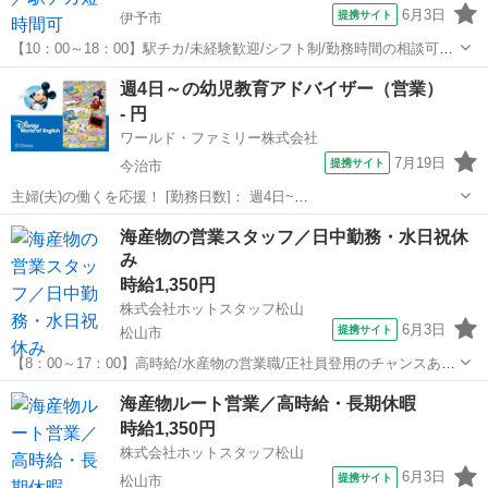
6月3日
提携サイト
伊予市
【10：00～18：00】駅チカ/未経験歓迎/シフト制/勤務時間の相談可能/
正社員登用のチャンスあり 【仕事内容】
愛媛
伊予市
営業
週4日～の幼児教育アドバイザー（営業）
———————————————————— ◆◆ お仕事内容
- 円
◆◆ ———————————————————...
ワールド・ファミリー株式会社
7月19日
提携サイト
今治市
主婦(夫)の働くを応援！ [勤務日数]： 週4日~
10:00~17:00/10:00~16:00/10:00~15:00/09:30~14:00 [勤務地・最寄
愛媛
今治市
営業
海産物の営業スタッフ／日中勤務・水日祝休
駅]： 愛媛県今治市 ※勤務エリア選択可 ワールド・ファ...
み
時給1,350円
株式会社ホットスタッフ松山
6月3日
提携サイト
松山市
【8：00～17：00】高時給/水産物の営業職/正社員登用のチャンスあり/
長期休暇あり/未経験歓迎 【仕事内容】
愛媛
松山市
営業
海産物ルート営業／高時給・長期休暇
———————————————————— ◆◆ お仕事内容
時給1,350円
◆◆ ———————————————————...
株式会社ホットスタッフ松山
6月3日
提携サイト
松山市