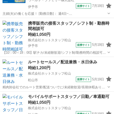
ワールド・ファミリー株式会社
7月19日
提携サイト
伊予市
主婦(夫)の働くを応援！ [勤務日数]： 週4日~
10:00~17:00/10:00~16:00/10:00~15:00/09:30~14:00 [勤務地・最寄
愛媛
伊予市
営業
携帯販売の接客スタッフ／シフト制・勤務時
駅]： 愛媛県伊予市 ※勤務エリア選択可 ワールド・ファ...
間相談可
時給1,050円
株式会社ホットスタッフ松山
5月19日
提携サイト
伊予市
【10：00～18：00】駅チカ/未経験歓迎/シフト制/勤務時間の相談可能/
正社員登用のチャンスあり 【仕事内容】
愛媛
伊予市
営業
ルートセールス／配送兼務・水日休み
———————————————————— ◆◆ お仕事内容
時給1,200円
◆◆ ———————————————————...
株式会社ホットスタッフ松山
5月19日
提携サイト
松山市
精肉卸会社でのルート営業/配送ついでに/未経験歓迎/長期休暇あり
【仕事内容】 ———————————————————— ◆◆ お
愛媛
松山市
営業
モバイルサポートスタッフ／日勤／車通勤可
仕事内容 ◆◆ ———————————————————— 精肉卸会
時給1,050円
社でのルート営業！ ...
株式会社ホットスタッフ松山
5月19日
提携サイト