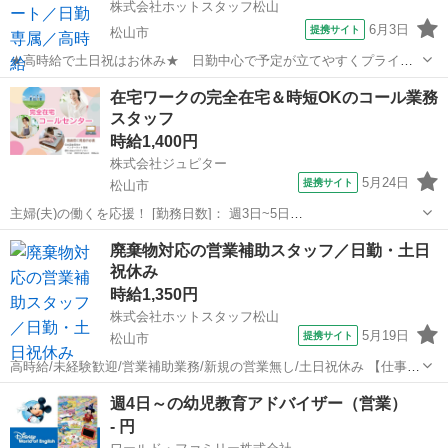
株式会社ホットスタッフ松山
6月3日
提携サイト
松山市
★高時給で土日祝はお休み★ 日勤中心で予定が立てやすくプライベ
ート重視の方に最適♪ 【仕事内容】
愛媛
松山市
営業
在宅ワークの完全在宅＆時短OKのコール業務
———————————————————— ◆◆ お仕事内容
スタッフ
◆◆ ———————————————————— ☆営業補助...
時給1,400円
株式会社ジュピター
5月24日
提携サイト
松山市
主婦(夫)の働くを応援！ [勤務日数]： 週3日~5日
09:00~13:00/09:00~15:00/10:00~14:00/12:00~16:00/13:00~19:00 月/
愛媛
松山市
営業
廃棄物対応の営業補助スタッフ／日勤・土日
火/水/木/金 などから選べます [勤務...
祝休み
時給1,350円
株式会社ホットスタッフ松山
5月19日
提携サイト
松山市
高時給/未経験歓迎/営業補助業務/新規の営業無し/土日祝休み 【仕事内
容】 ———————————————————— ◆◆ お仕事内
愛媛
松山市
営業
週4日～の幼児教育アドバイザー（営業）
容 ◆◆ ———————————————————— ☆営業補助業務
- 円
☆ -----...