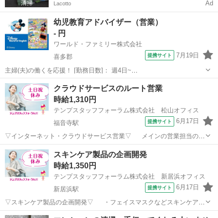
Ad
Lacotto
幼児教育アドバイザー（営業）
- 円
ワールド・ファミリー株式会社
7月19日
提携サイト
喜多郡
主婦(夫)の働くを応援！ [勤務日数]： 週4日~
10:00~17:00/10:00~16:00/10:00~15:00/09:30~14:00 [勤務地・最寄
愛媛
喜多郡
営業
クラウドサービスのルート営業
駅]： 愛媛県喜多郡 ※勤務エリア選択可 ワールド・ファ...
時給1,310円
テンプスタッフフォーラム株式会社 松山オフィス
6月17日
提携サイト
福音寺駅
▽インターネット・クラウドサービス営業▽ メインの営業担当のサ
ポート業務！まずは現営業さんの補佐からスタート！問合せ対応は慣
愛媛
松山市
福音寺駅
営業
スキンケア製品の企画開発
れてから◎高時給1,310円×土日祝休みでプレイべートも充実！～ご自
時給1,350円
宅からスマホ・PCで☆ZOO...
テンプスタッフフォーラム株式会社 新居浜オフィス
6月17日
提携サイト
新居浜駅
▽スキンケア製品の企画開発▽ ・フェイスマスクなどスキンケア製
品の企画・処方開発をお願いします・業界のパイオニアとして、今後
愛媛
新居浜市
新居浜駅
営業