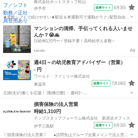
株式会社ホットスタッフ松山
6月3日
提携サイト
伊予市
★柔軟シフトで続けやすい★駅近＆車通勤可で通勤がラク♪髪型自由の
職場です！ 【仕事内容】 ————————————————————
愛媛
伊予市
営業
マンションの清掃、手伝ってくれる人いませ
◆◆ お仕事内容 ◆◆
んか？😭🙏
———————————————————— 来店されたお客様に笑...
日給例1万円〜 / 登録不要！高時給求人多数✨
Ad
Lacotto
週4日～の幼児教育アドバイザー（営業）
- 円
ワールド・ファミリー株式会社
7月19日
提携サイト
東温市
主婦(夫)の働くを応援！ [勤務日数]： 週4日~
10:00~17:00/10:00~16:00/10:00~15:00/09:30~14:00 [勤務地・最寄
愛媛
東温市
営業
損害保険の法人営業
駅]： 愛媛県東温市 ※勤務エリア選択可 ワールド・ファ...
時給1,310円
テンプスタッフフォーラム株式会社 新居浜オフィス
6月3日
提携サイト
伊予三島駅
▽損害保険の法人営業▽ ●訪問先はグループ企業メインで法人営業