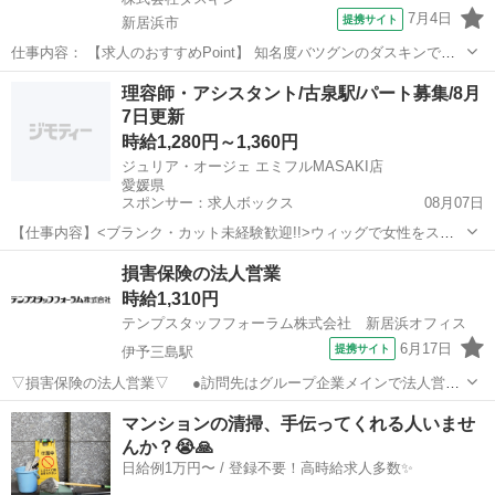
7月4日
提携サイト
新居浜市
仕事内容： 【求人のおすすめPoint】 知名度バツグンのダスキンでお
仕事 未経験OK！研修充実！定着率90％以上 無理な営業やノルマはあ
愛媛
新居浜市
営業
理容師・アシスタント/古泉駅/パート募集/8月
りません ご家族都合の急なお休みも対応可能 扶養控除内や副業・Ｗワ
7日更新
ークもOK 働く時間...
時給1,280円～1,360円
ジュリア・オージェ エミフルMASAKI店
愛媛県
スポンサー：求人ボックス
08月07日
【仕事内容】<ブランク・カット未経験歓迎!!>ウィッグで女性をステ
キに変身させるお仕事です <募集職種> 理容師 <仕事内容> ファッショ
アルバイト・パート
損害保険の法人営業
ンウィッグの接客・販売 ファッションウィッグを使用したヘアスタイ
時給1,310円
ルの ご提案だけでなく、 時...
テンプスタッフフォーラム株式会社 新居浜オフィス
6月17日
提携サイト
伊予三島駅
▽損害保険の法人営業▽ ●訪問先はグループ企業メインで法人営業
のみ！飛び込み営業はありません ●時短相談OK！自分のペースで働け
愛媛
四国中央市
伊予三島駅
営業
マンションの清掃、手伝ってくれる人いませ
るので、お休みも取りやすい◎ ●未経験からチャレンジ→正社員のチ
んか？😭🙏
ャンス！営業デビュー応援☆...
日給例1万円〜 / 登録不要！高時給求人多数✨