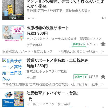
マンションの清掃、手伝ってくれる人いませ
は自社ブランドの展開にも注力し、より多くのお客様へ「唯一無二の
んか？😭🙏
スキンケア体験」を届けることができ...
日給例1万円〜 / 登録不要！高時給求人多数✨
Ad
Lacotto
医療機器の設置サポート
時給1,300円
テンプスタッフフォーラム株式会社 新居浜オフィス
6月17日
提携サイト
伊予西条駅
医療機器のサポート・設置スタッフ ・現場のお困りごとを解決する
医療サポート職！直接「ありがとう」「助かったよ」と感謝されるや
愛媛
西条市
伊予西条駅
営業
営業サポート／高時給・土日祝休み
りがいがあります・未経験から営業と技術、どちらのスキルも身につ
時給1,350円
けられます◎★【WEB面談実施中】...
株式会社ホットスタッフ松山
6月3日
提携サイト
松山市
高時給/未経験歓迎/営業補助業務/新規の営業無し/土日祝休み 【仕事内
容】 ———————————————————— ◆◆ お仕事内
愛媛
松山市
営業
幼児教育アドバイザー（営業）
容 ◆◆ ———————————————————— ☆営業補助業務
- 円
☆ -----...
ワールド・ファミリー株式会社