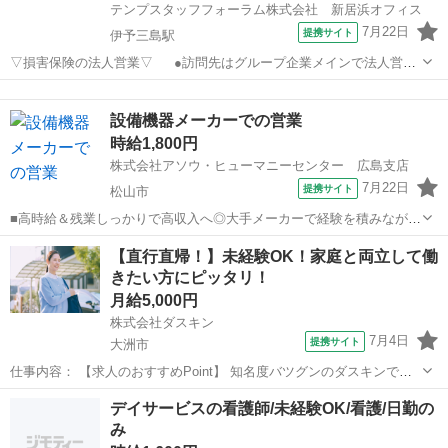
テンプスタッフフォーラム株式会社 新居浜オフィス
7月22日
提携サイト
伊予三島駅
▽損害保険の法人営業▽ ●訪問先はグループ企業メインで法人営業
のみ！飛び込み営業はありません ●時短相談OK！自分のペースで働け
愛媛
四国中央市
伊予三島駅
営業
るので、お休みも取りやすい◎ ●未経験からチャレンジ→正社員のチ
設備機器メーカーでの営業
ャンス！営業デビュー応援☆...
時給1,800円
株式会社アソウ・ヒューマニーセンター 広島支店
7月22日
提携サイト
松山市
■高時給＆残業しっかりで高収入へ◎大手メーカーで経験を積みながら
しっかり稼げます■車通勤OK×無料駐車場あり。衣山駅から徒歩圏内で
愛媛
松山市
営業
【直行直帰！】未経験OK！家庭と両立して働
通いやすい◎■同業務の先輩が2名在籍！すぐに質問・相談できる安心
きたい方にピッタリ！
のフォロー体制♪ 【お仕事内...
月給5,000円
株式会社ダスキン
7月4日
提携サイト
大洲市
仕事内容： 【求人のおすすめPoint】 知名度バツグンのダスキンでお
仕事 未経験OK！研修充実！定着率90％以上 無理な営業やノルマはあ
愛媛
大洲市
営業
デイサービスの看護師/未経験OK/看護/日勤の
りません 頑張った分だけ稼げる完全出来高制 基本直行直帰でOK！私
み
生活とも両立可能 扶...