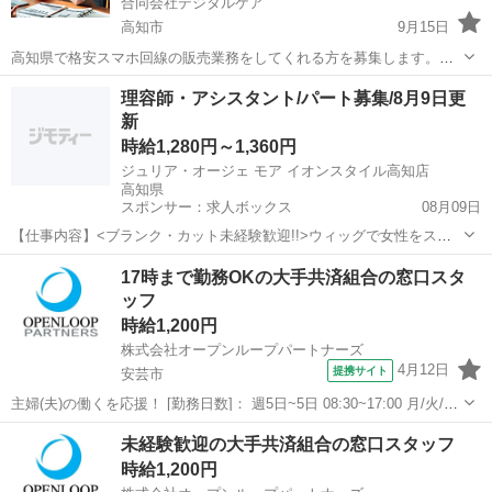
合同会社デジタルケア
高知市
9月15日
高知県で格安スマホ回線の販売業務をしてくれる方を募集します。
（他の地域の方はご相談ください。） 歩合制のお仕事なので、働く時
高知
高知市
営業
時給
理容師・アシスタント/パート募集/8月9日更
間・場所は自由とさせていただいております。 ノルマもないので、気
新
楽にやるのもよし、全力で...
時給1,280円～1,360円
ジュリア・オージェ モア イオンスタイル高知店
高知県
スポンサー：求人ボックス
08月09日
【仕事内容】<ブランク・カット未経験歓迎!!>ウィッグで女性をステ
キに変身させるお仕事です <募集職種> 理容師 <仕事内容> ファッショ
アルバイト・パート
17時まで勤務OKの大手共済組合の窓口スタ
ンウィッグの接客・販売 ファッションウィッグを使用したヘアスタイ
ッフ
ルの ご提案だけでなく、 時...
時給1,200円
株式会社オープンループパートナーズ
4月12日
提携サイト
安芸市
主婦(夫)の働くを応援！ [勤務日数]： 週5日~5日 08:30~17:00 月/火/水/
木/金 [勤務地・最寄駅]： 高知県安芸市 【派遣元】株式会社オープン
高知
安芸市
営業
未経験歓迎の大手共済組合の窓口スタッフ
ループパートナーズ 高知支店 安芸駅／伊尾木駅／球場前(高...
時給1,200円