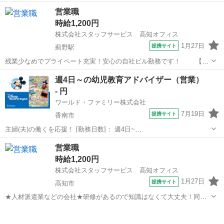
分の通勤に便利な環境です！ 【お仕事の内容】既存客への電話連
高知
高知市
土佐大津駅
営業
営業職
絡、ＷＥＢ管理、ネット管理(掲載や削除など)、点検などのお知らせの
時給1,200円
ＤＭ送付後の後追い電話などをお...
株式会社スタッフサービス 高知オフィス
1月27日
提携サイト
薊野駅
残業少なめでプライベート充実！安心の自社ビル勤務です！ 【お
仕事の内容】食品包装・容器などを取り扱うルート営業などをお願い
高知
高知市
薊野駅
営業
週4日～の幼児教育アドバイザー（営業）
します。 ☆☆スタッフサービスなら、他にもこんな人気職種が♪ ※受
- 円
付・秘書・・・受付はお客様...
ワールド・ファミリー株式会社
7月19日
提携サイト
香南市
主婦(夫)の働くを応援！ [勤務日数]： 週4日~
10:00~17:00/10:00~16:00/10:00~15:00/09:30~14:00 [勤務地・最寄
高知
香南市
営業
営業職
駅]： 高知県香南市 ※勤務エリア選択可 ワールド・ファ...
時給1,200円
株式会社スタッフサービス 高知オフィス
1月27日
提携サイト
高知市
★人材派遣業などの会社★研修があるので知識はなくて大丈夫！同業
務者もいるので安心です！ 【お願いしたいお仕事の内容】ビジネ
高知
高知市
営業
スフォン・複合機・回線・数十万～数百万の情報機器の販売(ルートセ