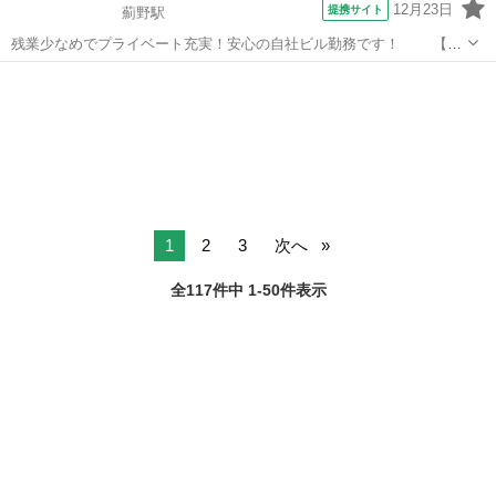
12月23日
提携サイト
薊野駅
残業少なめでプライベート充実！安心の自社ビル勤務です！ 【お
仕事の内容】食品包装・容器などを取り扱うルート営業などをお願い
高知
高知市
薊野駅
営業
します。 ☆☆スタッフサービスなら、他にもこんな人気職種が♪ ・未
経験から始めるOA事務 ・...
1
2
3
次へ
全117件中 1-50件表示