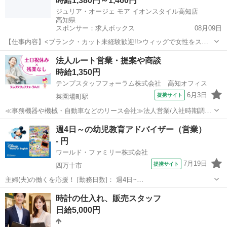
時給1,380円～1,460円
ジュリア・オージェ モア イオンスタイル高知店
高知県
スポンサー：求人ボックス
08月09日
【仕事内容】<ブランク・カット未経験歓迎!!>ウィッグで女性をステ
キに変身させるお仕事です <募集職種> 理容師 <仕事内容> ファッショ
アルバイト・パート
法人ルート営業・提案や商談
ンウィッグの接客・販売 ファッションウィッグを使用したヘアスタイ
時給1,350円
ルの ご提案だけでなく、 時...
テンプスタッフフォーラム株式会社 高知オフィス
6月3日
提携サイト
菜園場町駅
≪事務機器や機械・自動車などのリース会社≫法人営業/入社時期調整
OK！ ●新規顧客は紹介での獲得になるため、飛び込み営業なし！ ●
高知
高知市
菜園場町駅
営業
週4日～の幼児教育アドバイザー（営業）
過去に派遣から直接雇用への切替実績あり♪長期就業ご希望の方へ！ ●
- 円
所属部署は男性の...
ワールド・ファミリー株式会社
7月19日
提携サイト
四万十市
主婦(夫)の働くを応援！ [勤務日数]： 週4日~
10:00~17:00/10:00~16:00/10:00~15:00/09:30~14:00 [勤務地・最寄
高知
四万十市
営業
時計の仕入れ、販売スタッフ
駅]： 高知県四万十市 ※勤務エリア選択可 ワールド・フ...
日給5,000円