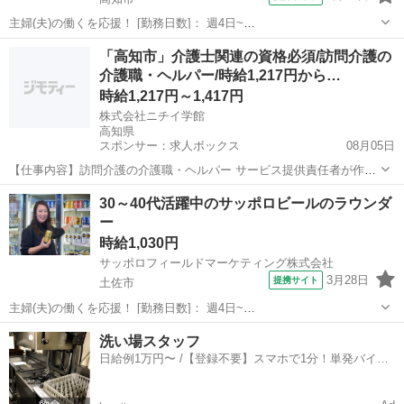
主婦(夫)の働くを応援！ [勤務日数]： 週4日~
09:00~15:00/10:00~16:00/11:00~17:00/12:00~18:00 月/火/水/木/金 な
高知
高知市
営業
「高知市」介護士関連の資格必須/訪問介護の
どから選べます [勤務地・最寄駅]： 高知県高知市...
介護職・ヘルパー/時給1,217円から…
時給1,217円～1,417円
株式会社ニチイ学館
高知県
スポンサー：求人ボックス
08月05日
【仕事内容】訪問介護の介護職・ヘルパー サービス提供責任者が作成
した訪問介護計画書 をもとに決められた内容と時間でサービス提供す
アルバイト・パート
30～40代活躍中のサッポロビールのラウンダ
るお仕事です。 業務内容は、在宅での生活を支えるために必要な生活
ー
支援(調理・洗濯・生活必需品の 買い物...
時給1,030円
サッポロフィールドマーケティング株式会社
3月28日
提携サイト
土佐市
主婦(夫)の働くを応援！ [勤務日数]： 週4日~
09:00~15:00/10:00~16:00/11:00~17:00/12:00~18:00 月/火/水/木/金 な
高知
土佐市
営業
洗い場スタッフ
どから選べます [勤務地・最寄駅]： 高知県土佐市...
日給例1万円〜 /【登録不要】スマホで1分！単発バイト
一括検索✨