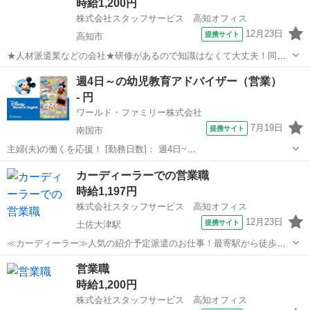
時給1,200円
をお願いします。 ☆☆この他にも...
株式会社スタッフサービス 高知オフィス
12月23日
提携サイト
高知市
★人材派遣業などの会社★研修があるので知識はなくて大丈夫！同業
務者もいるので安心です！ 【お願いしたいお仕事の内容】ビジネ
高知
高知市
営業
週4日～の幼児教育アドバイザー（営業）
スフォン・複合機・回線・数十万～数百万の情報機器の販売(ルートセ
- 円
ールス)、営業さんの販売促進のサ...
ワールド・ファミリー株式会社
7月19日
提携サイト
南国市
主婦(夫)の働くを応援！ [勤務日数]： 週4日~
10:00~17:00/10:00~16:00/10:00~15:00/09:30~14:00 [勤務地・最寄
高知
南国市
営業
カーディーラーでの営業職
駅]： 高知県南国市 ※勤務エリア選択可 ワールド・ファ...
時給1,197円
株式会社スタッフサービス 高知オフィス
12月23日
提携サイト
土佐大津駅
≪カーディーラー≫人気の紹介予定派遣のお仕事！最寄駅から徒歩３
分の通勤に便利な環境です！ 【お仕事の内容】既存客への電話連
高知
高知市
土佐大津駅
営業
営業職
絡、ＷＥＢ管理、ネット管理(掲載や削除など)、点検などのお知らせの
時給1,200円
ＤＭ送付後の後追い電話などをお...
株式会社スタッフサービス 高知オフィス