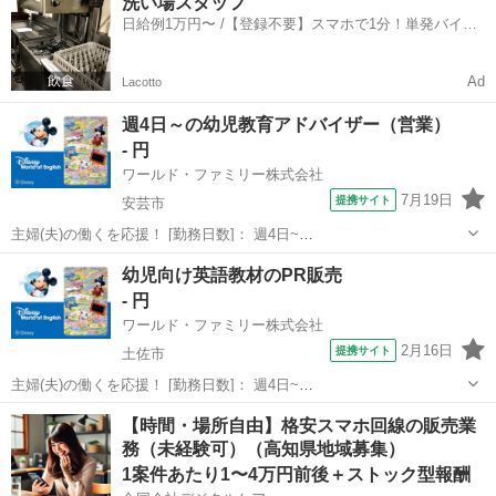
洗い場スタッフ
駅]： 高知県四万十市 ※勤務エリア選択可 ワールド・フ...
日給例1万円〜 /【登録不要】スマホで1分！単発バイト
一括検索✨
Ad
Lacotto
週4日～の幼児教育アドバイザー（営業）
- 円
ワールド・ファミリー株式会社
7月19日
提携サイト
安芸市
主婦(夫)の働くを応援！ [勤務日数]： 週4日~
10:00~17:00/10:00~16:00/10:00~15:00/09:30~14:00 [勤務地・最寄
高知
安芸市
営業
幼児向け英語教材のPR販売
駅]： 高知県安芸郡 ※勤務エリア選択可 ワールド・ファ...
- 円
ワールド・ファミリー株式会社
2月16日
提携サイト
土佐市
主婦(夫)の働くを応援！ [勤務日数]： 週4日~
10:00~17:00/10:00~16:00/10:00~15:00/09:30~14:00 [勤務地・最寄
高知
土佐市
営業
【時間・場所自由】格安スマホ回線の販売業
駅]： 高知県土佐市 ※勤務エリア選択可 ワールド・ファ...
務（未経験可）（高知県地域募集）
1案件あたり1〜4万円前後＋ストック型報酬