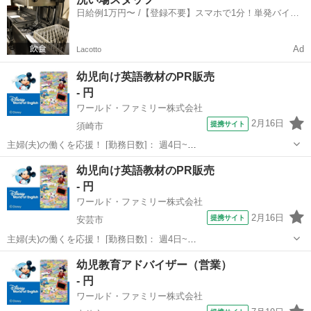
駅]： 高知県宿毛市 ※勤務エリア選択可 ワールド・ファ...
日給例1万円〜 /【登録不要】スマホで1分！単発バイト
一括検索✨
Ad
Lacotto
幼児向け英語教材のPR販売
- 円
ワールド・ファミリー株式会社
2月16日
提携サイト
須崎市
主婦(夫)の働くを応援！ [勤務日数]： 週4日~
10:00~17:00/10:00~16:00/10:00~15:00/09:30~14:00 [勤務地・最寄
高知
須崎市
営業
幼児向け英語教材のPR販売
駅]： 高知県須崎市 ※勤務エリア選択可 ワールド・ファ...
- 円
ワールド・ファミリー株式会社
2月16日
提携サイト
安芸市
主婦(夫)の働くを応援！ [勤務日数]： 週4日~
10:00~17:00/10:00~16:00/10:00~15:00/09:30~14:00 [勤務地・最寄
高知
安芸市
営業
幼児教育アドバイザー（営業）
駅]： 高知県安芸市 ※勤務エリア選択可 ワールド・ファ...
- 円
ワールド・ファミリー株式会社