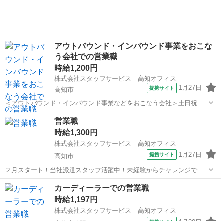
ールス)、営業さんの販売促進のサ...
アウトバウンド・インバウンド事業をおこな
う会社での営業職
時給1,200円
株式会社スタッフサービス 高知オフィス
1月27日
提携サイト
高知市
＜アウトバウンド・インバウンド事業などをおこなう会社＞土日祝休
みで週末ゆっくり♪長期勤務ご希望の方へおすすめです！ 【お仕
高知
高知市
営業
営業職
事の内容】▼同行訪問▼特約店の営業に同行しサポートする業務など
時給1,300円
をお願いします。 ☆☆スタッフサ...
株式会社スタッフサービス 高知オフィス
1月27日
提携サイト
高知市
２月スタート！当社派遣スタッフ活躍中！未経験からチャレンジでき
るお仕事です！ 【お願いしたいお仕事の内容】未契約者宅への訪
高知
高知市
営業
カーディーラーでの営業職
問調査(専用端末を持参…リストあり)、未契約者の方へパンフレットを
時給1,197円
渡してご案内を見て頂いたか確認...
株式会社スタッフサービス 高知オフィス