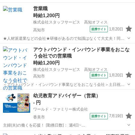
るお仕事です！ 【お願いしたいお仕事の内容】未契約者宅への訪
高知
高知市
営業
営業職
問調査(専用端末を持参…リストあり)、未契約者の方へパンフレットを
時給1,200円
渡してご案内を見て頂いたか確認...
株式会社スタッフサービス 高知オフィス
1月20日
提携サイト
高知市
★人材派遣業などの会社★研修があるので知識はなくて大丈夫！同業
務者もいるので安心です！ 【お願いしたいお仕事の内容】ビジネ
高知
高知市
営業
アウトバウンド・インバウンド事業をおこな
スフォン・複合機・回線・数十万～数百万の情報機器の販売(ルートセ
う会社での営業職
ールス)、営業さんの販売促進のサ...
時給1,200円
株式会社スタッフサービス 高知オフィス
1月20日
提携サイト
高知市
＜アウトバウンド・インバウンド事業などをおこなう会社＞土日祝休
みで週末ゆっくり♪長期勤務ご希望の方へおすすめです！ 【お仕
高知
高知市
営業
幼児教育アドバイザー（営業）
事の内容】▼同行訪問▼特約店の営業に同行しサポートする業務など
- 円
をお願いします。 ☆☆スタッフサ...
ワールド・ファミリー株式会社
7月19日
提携サイト
香美市
主婦(夫)の働くを応援！ [勤務日数]： 週4日~
10:00~17:00/10:00~16:00/10:00~15:00/09:30~14:00 [勤務地・最寄
高知
香美市
営業