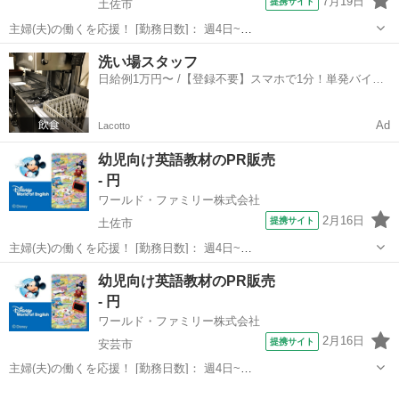
7月19日
提携サイト
土佐市
主婦(夫)の働くを応援！ [勤務日数]： 週4日~
10:00~17:00/10:00~16:00/10:00~15:00/09:30~14:00 [勤務地・最寄
高知
土佐市
営業
洗い場スタッフ
駅]： 高知県土佐市 ※勤務エリア選択可 ワールド・ファ...
日給例1万円〜 /【登録不要】スマホで1分！単発バイト
一括検索✨
Ad
Lacotto
幼児向け英語教材のPR販売
- 円
ワールド・ファミリー株式会社
2月16日
提携サイト
土佐市
主婦(夫)の働くを応援！ [勤務日数]： 週4日~
10:00~17:00/10:00~16:00/10:00~15:00/09:30~14:00 [勤務地・最寄
高知
土佐市
営業
幼児向け英語教材のPR販売
駅]： 高知県土佐清水市 ※勤務エリア選択可 ワールド・...
- 円
ワールド・ファミリー株式会社
2月16日
提携サイト
安芸市
主婦(夫)の働くを応援！ [勤務日数]： 週4日~
10:00~17:00/10:00~16:00/10:00~15:00/09:30~14:00 [勤務地・最寄
高知
安芸市
営業