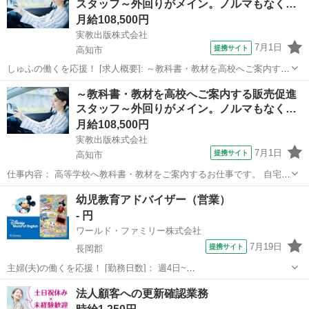
スタッフ～外回りがメイン。ノルマもなく…
月給108,500円
実教出版株式会社
7月1日
提携サイト
高知市
しゅふの働くを応援！ [求人概要]: ～教科書・教材を高校へご案内する
販売促進スタッフ～外回りがメイン。ノルマもなく安心して働けま
高知
高知市
営業
～教科書・教材を高校へご案内する販売促進
す。幅広い年代の女性活躍中！子育て中の方も無理なく働ける環境◎
スタッフ～外回りがメイン。ノルマもなく…
[職種名]: フィールドス...
月給108,500円
実教出版株式会社
7月1日
提携サイト
高知市
仕事内容： 高等学校へ教科書・教材をご案内するお仕事です。 自宅→
学校→自宅への直行直帰制 1日4校程度、年間の活動日数は150日程
高知
高知市
営業
幼児教育アドバイザー（営業）
度。 土日祝・学校の休校日は活動ナシ 給与・報酬については、活動経
- 円
費・車使用料・年1回の成果...
ワールド・ファミリー株式会社
7月19日
提携サイト
長岡郡
主婦(夫)の働くを応援！ [勤務日数]： 週4日~
10:00~17:00/10:00~16:00/10:00~15:00/09:30~14:00 [勤務地・最寄
高知
長岡郡
営業
法人顧客への更新確認業務
駅]： 高知県長岡郡 ※勤務エリア選択可 ワールド・ファ...