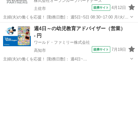
株式会社オープンループパートナーズ
4月12日
提携サイト
土佐市
主婦(夫)の働くを応援！ [勤務日数]： 週5日~5日 08:30~17:00 月/火/水/
木/金 [勤務地・最寄駅]： 高知県土佐市 【派遣元】株式会社オープン
高知
土佐市
営業
週4日～の幼児教育アドバイザー（営業）
ループパートナーズ 高知支店 波川駅／伊野(土讃線)駅／小...
- 円
ワールド・ファミリー株式会社
7月19日
提携サイト
高知市
主婦(夫)の働くを応援！ [勤務日数]： 週4日~
10:00~17:00/10:00~16:00/10:00~15:00/09:30~14:00 [勤務地・最寄
高知
高知市
営業
駅]： 高知県高知市 ※勤務エリア選択可 ワールド・ファ...