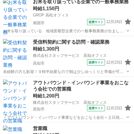
お米を取り扱っている企業での一般事務業務
駅]： 高知県香美市 ※勤務エリア選択可 ワールド・ファ...
時給1,150円
GROP 高松オフィス
12月24日
提携サイト
南国市
お米を取り扱っている 地域密着型企業での一般事務業務が出ました♪
(雇入れ直後) ＜具体的なお仕事内容＞ 【受注・発注業務をお願いしま
高知
南国市
営業
受信料契約に関する訪問・確認業務
す】 メール・FAX等、依頼があった内容を専用システムに入力したり
時給1,300円
伝票を出力するお仕事...
株式会社スタッフサービス 高知オフィス
12月23日
提携サイト
高知市
未経験の方も歓迎！９時半始業なので朝は少しゆっくりと準備が可能
です！ 【お願いしたいお仕事の内容】受信料契約の手紙を送って
高知
高知市
営業
アウトバウンド・インバウンド事業をおこな
いるお宅へリストに沿って訪問、ご案内の確認、事務処理(訪問の履歴
う会社での営業職
登録など)などをお願いします。 ...
時給1,200円
株式会社スタッフサービス 高知オフィス
12月23日
提携サイト
高知市
＜アウトバウンド・インバウンド事業などをおこなう会社＞土日祝休
みで週末ゆっくり♪長期勤務ご希望の方へおすすめです！ 【お仕
高知
高知市
営業
営業職
事の内容】▼同行訪問▼特約店の営業に同行しサポートする業務など