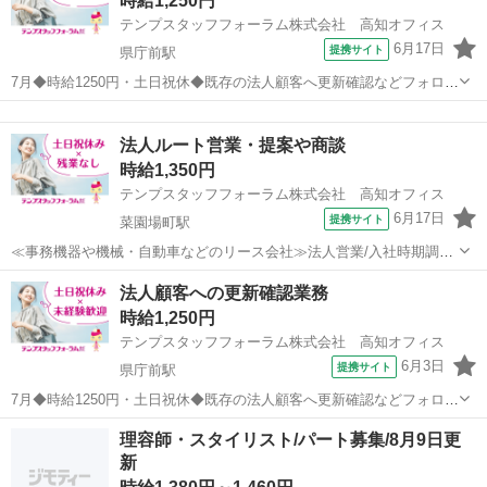
時給1,250円
テンプスタッフフォーラム株式会社 高知オフィス
6月17日
提携サイト
県庁前駅
7月◆時給1250円・土日祝休◆既存の法人顧客へ更新確認などフォロー
●新規獲得の営業活動ではなく、官公庁系の既存フォロー訪問がメ
高知
高知市
県庁前駅
営業
イン！ ●外勤業務と内勤業務でおよそ半々の仕事比率になります。 ●
法人ルート営業・提案や商談
多くの派遣スタッ...
時給1,350円
テンプスタッフフォーラム株式会社 高知オフィス
6月17日
提携サイト
菜園場町駅
≪事務機器や機械・自動車などのリース会社≫法人営業/入社時期調整
OK！ ●新規顧客は紹介での獲得になるため、飛び込み営業なし！ ●
高知
高知市
菜園場町駅
営業
法人顧客への更新確認業務
過去に派遣から直接雇用への切替実績あり♪長期就業ご希望の方へ！ ●
時給1,250円
所属部署は男性の...
テンプスタッフフォーラム株式会社 高知オフィス
6月3日
提携サイト
県庁前駅
7月◆時給1250円・土日祝休◆既存の法人顧客へ更新確認などフォロー
●新規獲得などの営業活動ではなく、既存フォロー訪問がメイン！
高知
高知市
県庁前駅
営業
理容師・スタイリスト/パート募集/8月9日更
●外勤業務と内勤業務でおよそ半々の仕事比率になります。 ●多くの派
新
遣スタッフが活...