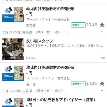
10:00~17:00/10:00~16:00/10:00~15:00/09:30~14:00 [勤務地・最寄
高知
南国市
営業
幼児向け英語教材のPR販売
駅]： 高知県南国市 ※勤務エリア選択可 ワールド・ファ...
- 円
ワールド・ファミリー株式会社
2月16日
提携サイト
高岡郡
主婦(夫)の働くを応援！ [勤務日数]： 週4日~
10:00~17:00/10:00~16:00/10:00~15:00/09:30~14:00 [勤務地・最寄
高知
高岡郡
営業
洗い場スタッフ
駅]： 高知県高岡郡 ※勤務エリア選択可 ワールド・ファ...
日給例1万円〜 /【登録不要】スマホで1分！単発バイト
一括検索✨
Ad
Lacotto
幼児向け英語教材のPR販売
- 円
ワールド・ファミリー株式会社
2月16日
提携サイト
吾川郡
主婦(夫)の働くを応援！ [勤務日数]： 週4日~
10:00~17:00/10:00~16:00/10:00~15:00/09:30~14:00 [勤務地・最寄
高知
吾川郡
営業
週4日～の幼児教育アドバイザー（営業）
駅]： 高知県吾川郡 ※勤務エリア選択可 ワールド・ファ...
- 円