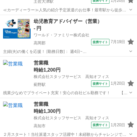
1月20日
提携サイト
土佐大津駅
≪カーディーラー≫人気の紹介予定派遣のお仕事！最寄駅から徒歩３
分の通勤に便利な環境です！ 【お仕事の内容】既存客への電話連
高知
高知市
土佐大津駅
営業
幼児教育アドバイザー（営業）
絡、ＷＥＢ管理、ネット管理(掲載や削除など)、点検などのお知らせの
- 円
ＤＭ送付後の後追い電話などをお...
ワールド・ファミリー株式会社
7月19日
提携サイト
高岡郡
主婦(夫)の働くを応援！ [勤務日数]： 週4日~
10:00~17:00/10:00~16:00/10:00~15:00/09:30~14:00 [勤務地・最寄
高知
高岡郡
営業
営業職
駅]： 高知県高岡郡 ※勤務エリア選択可 ワールド・ファ...
時給1,200円
株式会社スタッフサービス 高知オフィス
1月20日
提携サイト
薊野駅
残業少なめでプライベート充実！安心の自社ビル勤務です！ 【お
仕事の内容】食品包装・容器などを取り扱うルート営業などをお願い
高知
高知市
薊野駅
営業
営業職
します。 ☆☆スタッフサービスなら、他にもこんな人気職種が♪ ※受
時給1,300円
付・秘書・・・受付はお客様...
株式会社スタッフサービス 高知オフィス
1月20日
提携サイト
高知市
２月スタート！当社派遣スタッフ活躍中！未経験からチャレンジでき