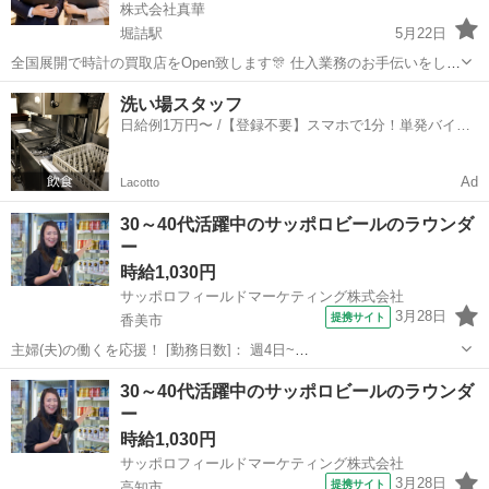
株式会社真華
堀詰駅
5月22日
全国展開で時計の買取店をOpen致します🎊 仕入業務のお手伝いをして
頂ける方を大募集します！ 未経験や知識が0でもOK🙆‍♀️ 各エリアの担
高知
高知市
堀詰駅
営業
スタッフ
洗い場スタッフ
当スタッフが丁寧にレクチャー致します📚 老若男女活躍中👤 隙間時間
日給例1万円〜 /【登録不要】スマホで1分！単発バイト
OK🤏 ムリな...
一括検索✨
Ad
Lacotto
30～40代活躍中のサッポロビールのラウンダ
ー
時給1,030円
サッポロフィールドマーケティング株式会社
3月28日
提携サイト
香美市
主婦(夫)の働くを応援！ [勤務日数]： 週4日~
09:00~15:00/10:00~16:00/11:00~17:00/12:00~18:00 月/火/水/木/金 な
高知
香美市
営業
30～40代活躍中のサッポロビールのラウンダ
どから選べます [勤務地・最寄駅]： 高知県香美市...
ー
時給1,030円
サッポロフィールドマーケティング株式会社
3月28日
提携サイト
高知市