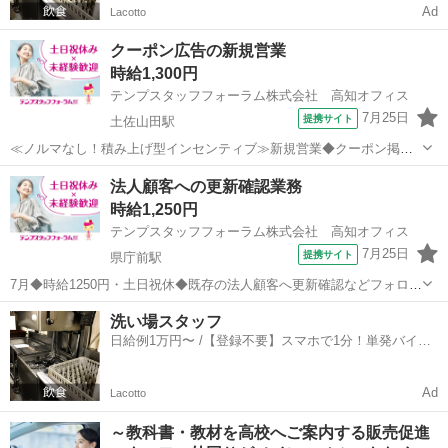
Ad
Lacotto
クーポン広告の新規営業
時給1,300円
テンプスタッフフォーラム株式会社 高知オフィス
7月25日
提携サイト
土佐山田駅
≪ノルマなし！積み上げ型インセンティブ≫新規営業◆クーポン掲載
の獲得 ●クーポン掲載店の募集営業！高知県下の様々なお店を知る
高知
南国市
土佐山田駅
営業
法人顧客への更新確認業務
きっかけに♪ ●スーツ着用必須ではありません！オフィスカジュアル
時給1,250円
OK！ ●契約獲得・継続...
テンプスタッフフォーラム株式会社 高知オフィス
7月25日
提携サイト
県庁前駅
7月◆時給1250円・土日祝休◆既存の法人顧客へ更新確認などフォロー
●新規獲得の営業活動ではなく、官公庁系の既存フォロー訪問がメ
高知
高知市
県庁前駅
営業
洗い場スタッフ
イン！ ●外勤業務と内勤業務でおよそ半々の仕事比率になります。 ●
日給例1万円〜 /【登録不要】スマホで1分！単発バイト
多くの派遣スタッ...
一括検索✨
Ad
Lacotto
～教科書・教材を高校へご案内する販売促進