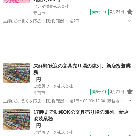
セレマ販売株式会社
3月24日
提携サイト
守山市
主婦(夫)の働くを応援！ [勤務日数]： 週2日~
10:00~15:00/10:00~12:00/11:00~14:00/11:00~15:00 月/火/水/木/金/土
滋賀
守山市
営業
などから選べます [勤務地・最寄駅]： 滋賀県守...
未経験歓迎の文具売り場の陳列、新店改装業
務
- 円
ご近所ワーク株式会社
3月21日
提携サイト
湖南市
主婦(夫)の働くを応援！ [勤務日数]： 週1日~ 09:00~12:00 [勤務地・最
寄駅]： 滋賀県湖南市平松北1丁目3番地 ユタカファーマシー甲西中央
滋賀
湖南市
営業
17時まで勤務OKの文具売り場の陳列、新店
店 ご近所ワーク（行先はクライアント指定の店舗です） [職...
改装業務
- 円
ご近所ワーク株式会社