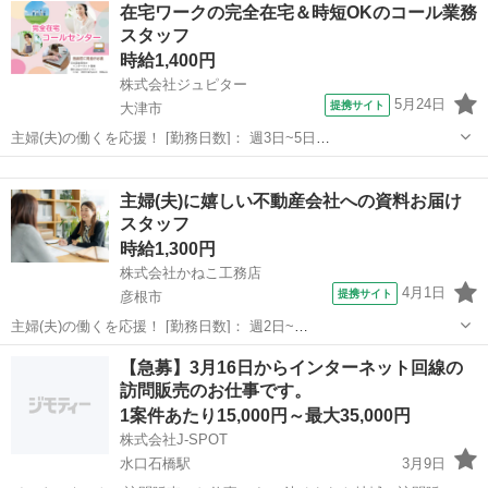
滋賀
守山市
営業
在宅ワークの完全在宅＆時短OKのコール業務
駅]： 滋賀県守山市 ※勤務エリア選択可 ワールド・ファ...
スタッフ
時給1,400円
株式会社ジュピター
5月24日
提携サイト
大津市
主婦(夫)の働くを応援！ [勤務日数]： 週3日~5日
09:00~13:00/09:00~15:00/10:00~14:00/12:00~16:00/13:00~19:00 月/
滋賀
大津市
営業
火/水/木/金 などから選べます [勤務...
主婦(夫)に嬉しい不動産会社への資料お届け
スタッフ
時給1,300円
株式会社かねこ工務店
4月1日
提携サイト
彦根市
主婦(夫)の働くを応援！ [勤務日数]： 週2日~
09:00~12:00/10:00~13:00/13:00~16:00/10:00~16:00/09:00~18:00 月/
滋賀
彦根市
営業
【急募】3月16日からインターネット回線の
火/木/金/土/日 などから選べます [勤務...
訪問販売のお仕事です。
1案件あたり15,000円～最大35,000円
株式会社J-SPOT
水口石橋駅
3月9日