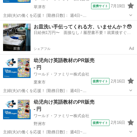
7月19日
提携サイト
草津市
主婦(夫)の働くを応援！ [勤務日数]： 週4日~
10:00~17:00/10:00~16:00/10:00~15:00/09:30~14:00 [勤務地・最寄
滋賀
草津市
営業
お皿洗い手伝ってくれる方、いませんか？🥹
駅]： 滋賀県草津市 ※勤務エリア選択可 ワールド・ファ...
日給例1万円〜 面接なし / 履歴書不要！就業後すぐに
お給料がもらえる✨
Ad
シェアフル
幼児向け英語教材のPR販売
- 円
ワールド・ファミリー株式会社
2月16日
提携サイト
栗東市
主婦(夫)の働くを応援！ [勤務日数]： 週4日~
10:00~17:00/10:00~16:00/10:00~15:00/09:30~14:00 [勤務地・最寄
滋賀
栗東市
営業
幼児向け英語教材のPR販売
駅]： 滋賀県栗東市 ※勤務エリア選択可 ワールド・ファ...
- 円
ワールド・ファミリー株式会社
2月16日
提携サイト
野洲市
主婦(夫)の働くを応援！ [勤務日数]： 週4日~