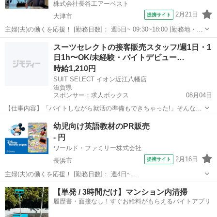
株式会社長谷工アーベスト
2月21日
提携サイト
大津市
主婦(夫)の働くを応援！ [勤務日数]： 週5日~ 09:30~18:00 [勤務地・最
寄駅]： 滋賀県大津市大萱1丁目15番30 203号室 株式会社長谷工アーベ
滋賀
大津市
営業
スーツセレクトの接客販売スタッフ/週1日・1
スト（滋賀県大津市大萱） 瀬田(滋賀県)駅徒歩4分 ...
日1h〜OK/未経験・バイトデビュー…
時給1,210円
SUIT SELECT イオン近江八幡店
滋賀県
スポンサー：求人ボックス
08月04日
【仕事内容】「バイトしながら就活の準備もできちゃった!」そんな先
輩が多数活躍中! ネクタイの結び方が分からなくても大丈夫。一から丁
アルバイト・パート
幼児向け英語教材のPR販売
寧に教えるので未経験でも安心です 週1日・1日1時間〜OKの柔軟シフ
- 円
トだから、授業やサークル、テスト...
ワールド・ファミリー株式会社
2月16日
提携サイト
長浜市
主婦(夫)の働くを応援！ [勤務日数]： 週4日~
10:00~17:00/10:00~16:00/10:00~15:00/09:30~14:00 [勤務地・最寄
滋賀
長浜市
営業
【単発 / 3時間だけ】マンション内清掃
駅]： 滋賀県長浜市 ※勤務エリア選択可 ワールド・ファ...
履歴書・面接なし！すぐお給料がもらえるバイトアプリ