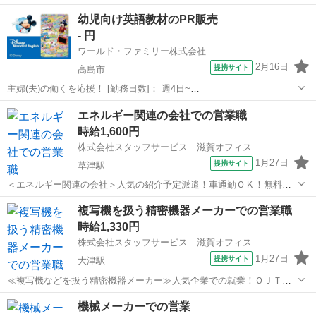
く働けます！ 【お仕事の内容】企業や機関とのマッチングための
滋賀
草津市
瀬田駅
営業
幼児向け英語教材のPR販売
営業活動・広報活動、研究に関わるプロジェクトの推進(プロジェクト
- 円
マネジメント)業務、関係機関でお...
ワールド・ファミリー株式会社
2月16日
提携サイト
高島市
主婦(夫)の働くを応援！ [勤務日数]： 週4日~
10:00~17:00/10:00~16:00/10:00~15:00/09:30~14:00 [勤務地・最寄
滋賀
高島市
営業
エネルギー関連の会社での営業職
駅]： 滋賀県高島市 ※勤務エリア選択可 ワールド・ファ...
時給1,600円
株式会社スタッフサービス 滋賀オフィス
1月27日
提携サイト
草津駅
＜エネルギー関連の会社＞人気の紹介予定派遣！車通勤ＯＫ！無料駐
車場も完備しています！ 【お仕事の内容】住宅展示場や代理店に
滋賀
草津市
草津駅
営業
複写機を扱う精密機器メーカーでの営業職
行き営業の情報を回収、エネルギー関連設備などを提案、エネルギー
時給1,330円
供給に伴う工事を手配・顧客にスケジ...
株式会社スタッフサービス 滋賀オフィス
1月27日
提携サイト
大津駅
≪複写機などを扱う精密機器メーカー≫人気企業での就業！ＯＪＴが
しっかりあり安心です！ 【お仕事の内容】機器手配／納入準備、
滋賀
大津市
大津駅
営業
機械メーカーでの営業
設置立会機能仕様設定作業、ユーザーへの操作説明、デモ・インスト