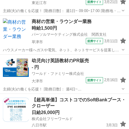
3月21日
提携サイト
東近江市
主婦(夫)の働くを応援！ [勤務日数]： 週1日~ 09:00~17:00 [勤務地・最
寄駅]： 滋賀県東近江市八日市清水2丁目12番31号 ゲンキー八日市清水
滋賀
東近江市
営業
商材の営業・ラウンダー業務
店 ご近所ワーク（行先はクライアント指定の店舗です） ...
時給1,500円
パーソルマーケティング株式会社 関西支社
3月11日
提携サイト
草津市
ハウスメーカー様へガスや電気、ネット、ネットサービスを提案しま
す。 リストに基づいて製品・サービスの提案。 既存顧客へ定期的に連
滋賀
草津市
営業
幼児向け英語教材のPR販売
絡をとって、新しい機器へ切換えの提案。 新築やリフォーム物件に対
- 円
してガス、電気、ネットサービスの...
ワールド・ファミリー株式会社
2月16日
提携サイト
大津市
主婦(夫)の働くを応援！ [勤務日数]： 週4日~
10:00~17:00/10:00~16:00/10:00~15:00/09:30~14:00 [勤務地・最寄
滋賀
大津市
営業
【超高単価】コストコでのSoftBankブース・
駅]： 滋賀県大津市 ※勤務エリア選択可 ワールド・ファ...
クローザー
日給26,000円
株式会社フリーワールド
八日市駅
3月3日