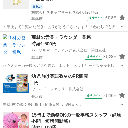
日払い
株式会社スタッフサービス/34-04257762
6月8日
提携サイト
草津市
＊最後までご覧いただき、ありがとうございます＊ 「わたしでもチャ
レンジできるかな・・」 「派遣で働くのがはじめて・・」 そんな不安
滋賀
草津市
営業
商材の営業・ラウンダー業務
を私たちが解消します＊ 一人ひとりの目的や将来のキャリアプランを
時給1,500円
把握し あなたの次のステッ...
パーソルマーケティング株式会社 関西支社
3月28日
提携サイト
草津市
ハウスメーカー様へガスや電気、ネット、ネットサービスを提案しま
す。 リストに基づいて製品・サービスの提案。 既存顧客へ定期的に連
滋賀
草津市
営業
幼児向け英語教材のPR販売
絡をとって、新しい機器へ切換えの提案。 新築やリフォーム物件に対
- 円
してガス、電気、ネットサービスの...
ワールド・ファミリー株式会社
2月16日
提携サイト
長浜市
主婦(夫)の働くを応援！ [勤務日数]： 週4日~
10:00~17:00/10:00~16:00/10:00~15:00/09:30~14:00 [勤務地・最寄
滋賀
長浜市
営業
15時まで勤務OKの一般事務スタッフ（経験
駅]： 滋賀県長浜市 ※勤務エリア選択可 ワールド・ファ...
不問・短時間勤務）
時給1,100円