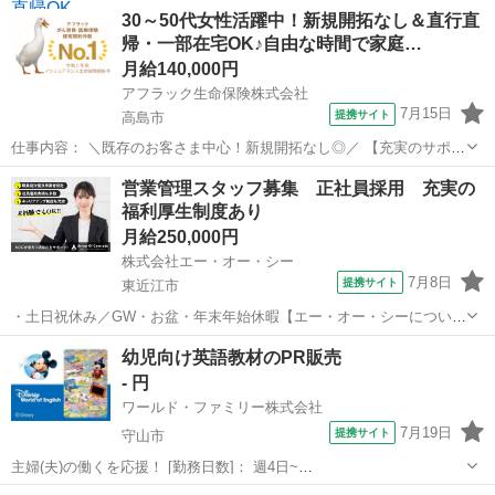
30～50代女性活躍中！新規開拓なし＆直行直
帰・一部在宅OK♪自由な時間で家庭…
月給140,000円
アフラック生命保険株式会社
7月15日
提携サイト
高島市
仕事内容： ＼既存のお客さま中心！新規開拓なし◎／ 【充実のサポー
ト体制】が整っているので、 未経験の方も安心してスタートできま
滋賀
高島市
営業
営業管理スタッフ募集 正社員採用 充実の
す！ ＼家事や育児と両立OK♪30～50代女性活躍中／ 「家庭も大切に
福利厚生制度あり
しながら、 やりがいを持...
月給250,000円
株式会社エー・オー・シー
7月8日
提携サイト
東近江市
・土日祝休み／GW・お盆・年末年始休暇【エー・オー・シーについ
て】 エー・オー・シーは、 「人材を育て、成長させる」ことを大切に
滋賀
東近江市
営業
幼児向け英語教材のPR販売
する派遣会社です。 空きが出たから人を派遣するのではなく、 一人ひ
- 円
とりが最も活躍できる企業へ派遣...
ワールド・ファミリー株式会社
7月19日
提携サイト
守山市
主婦(夫)の働くを応援！ [勤務日数]： 週4日~
10:00~17:00/10:00~16:00/10:00~15:00/09:30~14:00 [勤務地・最寄