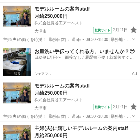
10:00~17:00/10:00~16:00/10:00~15:00/09:30~14:00 [勤務地・最寄
滋賀
大津市
営業
モデルルームの案内staff
駅]： 滋賀県大津市 ※勤務エリア選択可 ワールド・ファ...
月給250,000円
株式会社長谷工アーベスト
2月21日
提携サイト
大津市
主婦(夫)の働くを応援！ [勤務日数]： 週5日~ 09:30~18:00 [勤務地・最
寄駅]： 滋賀県大津市相模町8-2-216 株式会社長谷工アーベスト（滋賀
滋賀
大津市
営業
お皿洗い手伝ってくれる方、いませんか？🥹
県大津市相模町） 膳所駅徒歩9分 [職種名]：モデルル...
日給例1万円〜 面接なし / 履歴書不要！就業後すぐに
お給料がもらえる✨
Ad
シェアフル
モデルルームの案内staff
月給250,000円
株式会社長谷工アーベスト
2月21日
提携サイト
大津市
主婦(夫)の働くを応援！ [勤務日数]： 週5日~ 09:30~18:00 [勤務地・最
寄駅]： 滋賀県大津市におの浜2丁目2番4-1号 株式会社長谷工アーベス
滋賀
大津市
営業
主婦(夫)に嬉しいモデルルームの案内staff
ト（滋賀県大津市におの浜） 膳所駅徒歩11分 [職種名]...
月給250,000円