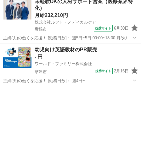
未経験OKの人材サポート営業（医療業界特
駅]： 滋賀県愛知郡 ※勤務エリア選択可 ワールド・ファ...
化）
月給232,210円
株式会社ルフト・メディカルケア
6月30日
提携サイト
彦根市
主婦(夫)の働くを応援！ [勤務日数]： 週5日~5日 09:00~18:00 月/火/水/
木/金 [勤務地・最寄駅]： 滋賀県彦根市大東町9-16 上野ビル本館5Ｆ
滋賀
彦根市
営業
幼児向け英語教材のPR販売
株式会社ルフト・メディカルケア 滋賀オフィス 彦根駅...
- 円
ワールド・ファミリー株式会社
2月16日
提携サイト
草津市
主婦(夫)の働くを応援！ [勤務日数]： 週4日~
10:00~17:00/10:00~16:00/10:00~15:00/09:30~14:00 [勤務地・最寄
滋賀
草津市
営業
駅]： 滋賀県草津市 ※勤務エリア選択可 ワールド・ファ...