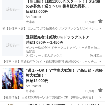
【高日給！日給12000円スタート！】未経験
どから選べます [勤務地・最寄駅]： 滋賀県草...
のみ募集！週１〜OK!携帯販売員募…
日給12,000円
ArcReactor
大津市
12月4日
🎯【お仕事内容】 巨大ガラガラ抽選会やサンプリングなどのイベント
を実施し、お客様へ声掛けでイベントブースへ誘導します。 その後イ
滋賀
大津市
営業
給料
登録販売者/未経験OK/ドラッグストア
ベントブース内にて、スマートフォン、携帯電話の新規契約・機種変
時給1,080円～1,450円
更のご案内を行います。 イベ...
ゲンキー株式会社 ドラッグストアゲンキー八日市御園店
滋賀県
スポンサー：求人ボックス
07月21日
【仕事内容】車通勤可/バイク・自転車通勤可 未経験OK <キャッチコ
ピー><登録販売者をお持ちの方限定>ドラッグストアの時間帯リーダ
アルバイト・パート
“週１〜OK！”/“学生大歓迎！”/“高日給・未経
ー求人 福井・石川・岐阜・愛知・滋賀の5県で、多数店舗を展開中。
験大歓迎！”
<お仕事内容>登録販売者大募集!...
日給12,000円
ArcReactor
草津市
12月3日
【募集情報】 日給12000円〜/ノルマ無/週2～OK 【職種/仕事内容】 仕
事内容 ＼家事やプライベートと両立OK／ ＼未経験から始める受付の
滋賀
草津市
営業