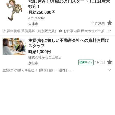
⭐️週3休み！/月給25万円スタート！/未経験大
お仕事／ ╋━━━━━━━━━━━━━━━╋ ▼高時給1,...
歓迎！
月給250,000円
ArcReactor
大津市
11月28日
🎯 募集職種 通信営業（特別販売員） 🏫 お仕事内容 巨大ガラガラ抽選
会やサンプリングなどのイベントを実施し、お客様へ元気な声掛けで
滋賀
大津市
営業
時給
主婦(夫)に嬉しい不動産会社への資料お届け
イベントブースへ誘導します。 販売推進: イベントブース内にて、ス
スタッフ
マート...
時給1,300円
株式会社かねこ工務店
4月1日
提携サイト
彦根市
主婦(夫)の働くを応援！ [勤務日数]： 週2日~
09:00~12:00/10:00~13:00/13:00~16:00/10:00~16:00/09:00~18:00 月/
滋賀
彦根市
営業
火/木/金/土/日 などから選べます [勤務...