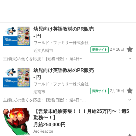
幼児向け英語教材のPR販売
- 円
ワールド・ファミリー株式会社
2月16日
提携サイト
近江八幡市
主婦(夫)の働くを応援！ [勤務日数]： 週4日~
10:00~17:00/10:00~16:00/10:00~15:00/09:30~14:00 [勤務地・最寄
滋賀
近江八幡市
営業
幼児向け英語教材のPR販売
駅]： 滋賀県近江八幡市 ※勤務エリア選択可 ワールド・...
- 円
ワールド・ファミリー株式会社
2月16日
提携サイト
湖南市
主婦(夫)の働くを応援！ [勤務日数]： 週4日~
10:00~17:00/10:00~16:00/10:00~15:00/09:30~14:00 [勤務地・最寄
滋賀
湖南市
営業
【営業未経験募集！！！月給25万円〜！週5
駅]： 滋賀県湖南市 ※勤務エリア選択可 ワールド・ファ...
勤務〜！】
月給250,000円
ArcReactor