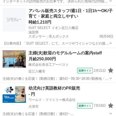
インターネットの訪問販売のお仕事です。 決められた地域の訪問販売
で、基本的にフルコミのお仕事です。 インターネット1件獲得された
滋賀
甲賀市
水口石橋駅
営業
訪問販売
アパレル販売スタッフ/週1日・1日1h〜OK/子
方には、最低でも15,000円、獲得コースによっては最大20,000円お支
育て・家庭と両立しやすい
払い致します。...
時給1,210円
SUIT SELECT イオン近江八幡店
滋賀県
スポンサー：求人ボックス
08月04日
【仕事内容】「SUIT SELECT」にて、スーツやワイシャツなどの接
客・販売業務全般をお任せします。 ただ商品を売るのではなく、お客
アルバイト・パート
主婦(夫)歓迎のモデルルームの案内staff
様の人生の大切なイベント(入学式、結婚式、卒園式など)に寄り添い、
月給250,000円
30分〜1時間かけて丁寧に1着...
株式会社長谷工アーベスト
2月21日
提携サイト
近江八幡市
主婦(夫)の働くを応援！ [勤務日数]： 週5日~ 09:30~18:00 [勤務地・最
寄駅]： 滋賀県近江八幡市鷹飼町南3丁目5-4 株式会社長谷工アーベス
滋賀
近江八幡市
営業
幼児向け英語教材のPR販売
ト（滋賀県近江八幡市鷹飼町南） 近江八幡駅徒歩7分 [職種...
- 円
ワールド・ファミリー株式会社
7月19日
提携サイト
大津市
主婦(夫)の働くを応援！ [勤務日数]： 週4日~