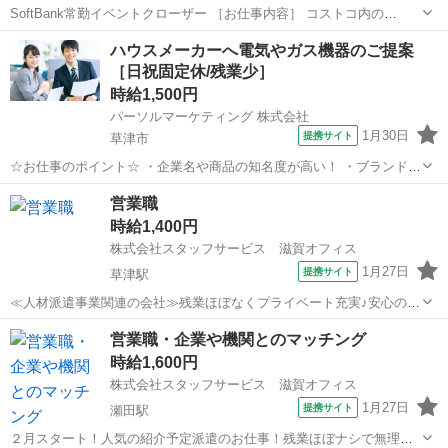
SoftBank常勤イベントクローザー ［お仕事内容］ コストコ内の
SoftBankイベントブースにてキャッチ＆クローズを、お願いします。
滋賀
東近江市
八日市駅
営業
クローザー
ハウスメーカーへ電気やガス機器のご提案
＊モバイル、固定、提案可能な方。 （登録業務はありません。）
［日祝固定休/残業少］
［稼...
時給1,500円
パーソルマーケティング 株式会社
1月30日
提携サイト
草津市
☆お仕事のポイント☆ ・企業名や商品の知名度が高い！ ・ブランド力
が営業活動の味方！ ・需要がある商材で安心！ ・働きやすさも◎！
滋賀
草津市
営業
営業職
・繁忙期でも残業は5h以下、日常は定時退社できる日も多くて、メリ
時給1,400円
ハリをつけて働ける環境！ ・...
株式会社スタッフサービス 滋賀オフィス
1月27日
提携サイト
草津駅
≪人材派遣事業関連の会社≫残業ほぼなくプライベート充実♪安心の自
社ビル勤務です！ 【お仕事の内容】個人目標達成に向けて営業活
滋賀
草津市
草津駅
営業
営業職・企業や機関とのマッチング
動および報告・実績管理、リストに基づいた顧客巡回およびテレア
時給1,600円
ポ、新築・リフォーム物件へのガス商...
株式会社スタッフサービス 滋賀オフィス
1月27日
提携サイト
瀬田駅
２月スタート！人気の紹介予定派遣のお仕事！残業ほぼナシで無理な