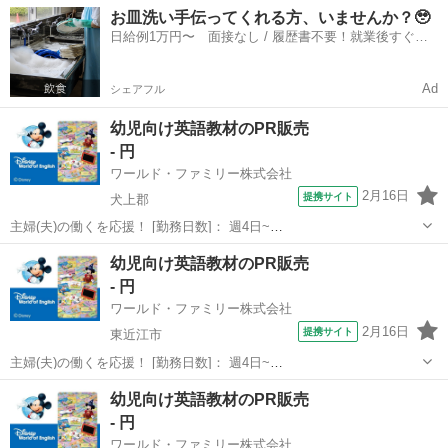
10:00~17:00/10:00~16:00/10:00~15:00/09:30~14:00 [勤務地・最寄
滋賀
高島市
営業
お皿洗い手伝ってくれる方、いませんか？🥹
駅]： 滋賀県高島市 ※勤務エリア選択可 ワールド・ファ...
日給例1万円〜 面接なし / 履歴書不要！就業後すぐに
お給料がもらえる✨
Ad
シェアフル
幼児向け英語教材のPR販売
- 円
ワールド・ファミリー株式会社
2月16日
提携サイト
犬上郡
主婦(夫)の働くを応援！ [勤務日数]： 週4日~
10:00~17:00/10:00~16:00/10:00~15:00/09:30~14:00 [勤務地・最寄
滋賀
犬上郡
営業
幼児向け英語教材のPR販売
駅]： 滋賀県犬上郡 ※勤務エリア選択可 ワールド・ファ...
- 円
ワールド・ファミリー株式会社
2月16日
提携サイト
東近江市
主婦(夫)の働くを応援！ [勤務日数]： 週4日~
10:00~17:00/10:00~16:00/10:00~15:00/09:30~14:00 [勤務地・最寄
滋賀
東近江市
営業
幼児向け英語教材のPR販売
駅]： 滋賀県東近江市 ※勤務エリア選択可 ワールド・フ...
- 円
ワールド・ファミリー株式会社