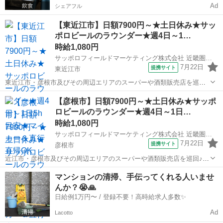
Ad
シェアフル
【東近江市】日額7900円～★土日休み★サッ
ポロビールのラウンダー★週4日～1…
時給1,080円
サッポロフィールドマーケティング株式会社 近畿圏支社
7月22日
提携サイト
東近江市
東近江市・彦根市及びその周辺エリアのスーパーや酒類販売店を巡回♪
★直行直帰で自家用車を利用してのお仕事です★ ★ノルマや新規開拓
滋賀
東近江市
営業
【彦根市】日額7900円～★土日休み★サッポ
なし！★ 【事業所住所】 近畿圏支社 〒541-8553 大阪府大阪市中央区
ロビールのラウンダー★週4日～1日…
今橋3-3-13 ...
時給1,080円
サッポロフィールドマーケティング株式会社 近畿圏支社
7月22日
提携サイト
彦根市
近江市・彦根市及びその周辺エリアのスーパーや酒類販売店を巡回♪
★直行直帰で自家用車を利用してのお仕事です★ ★ノルマや新規開拓
滋賀
彦根市
営業
マンションの清掃、手伝ってくれる人いませ
なし！★ 【事業所住所】 近畿圏支社 〒541-8553 大阪府大阪市中央区
んか？😭🙏
今橋3-3-13 ニ...
日給例1万円〜 / 登録不要！高時給求人多数✨
Ad
Lacotto