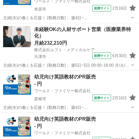
ワールド・ファミリー株式会社
2月16日
提携サイト
米原市
主婦(夫)の働くを応援！ [勤務日数]： 週4日~
10:00~17:00/10:00~16:00/10:00~15:00/09:30~14:00 [勤務地・最寄
滋賀
米原市
営業
未経験OKの人材サポート営業（医療業界特
駅]： 滋賀県米原市 ※勤務エリア選択可 ワールド・ファ...
化）
月給232,210円
株式会社ルフト・メディカルケア
6月30日
提携サイト
大津市
主婦(夫)の働くを応援！ [勤務日数]： 週5日~5日 09:00~18:00 月/火/水/
木/金 [勤務地・最寄駅]： 滋賀県大津市梅林1-15-31 ベターライフビ
滋賀
大津市
営業
幼児向け英語教材のPR販売
ル3Ｆ 株式会社ルフト・メディカルケア 大津オフィス...
- 円
ワールド・ファミリー株式会社
2月16日
提携サイト
彦根市
主婦(夫)の働くを応援！ [勤務日数]： 週4日~
10:00~17:00/10:00~16:00/10:00~15:00/09:30~14:00 [勤務地・最寄
滋賀
彦根市
営業
幼児向け英語教材のPR販売
駅]： 滋賀県彦根市 ※勤務エリア選択可 ワールド・ファ...
- 円
ワールド・ファミリー株式会社