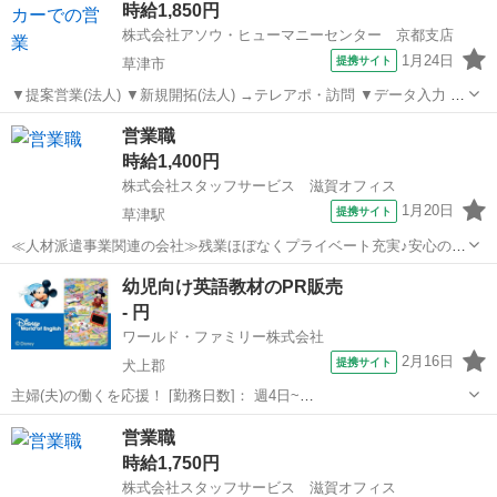
時給1,850円
ラクション、定期訪問フォロー、メー...
株式会社アソウ・ヒューマニーセンター 京都支店
1月24日
提携サイト
草津市
▼提案営業(法人) ▼新規開拓(法人) →テレアポ・訪問 ▼データ入力 →
日報・見積 など ※社用車の運転アリ 【職場の雰囲気】 5名程(う
滋賀
草津市
営業
営業職
ち派遣3名)の部署に配属！弊社派遣スタッフも活躍中♪ 長く働いている
時給1,400円
派遣スタッフ...
株式会社スタッフサービス 滋賀オフィス
1月20日
提携サイト
草津駅
≪人材派遣事業関連の会社≫残業ほぼなくプライベート充実♪安心の自
社ビル勤務です！ 【お仕事の内容】個人目標達成に向けて営業活
滋賀
草津市
草津駅
営業
幼児向け英語教材のPR販売
動および報告・実績管理、リストに基づいた顧客巡回およびテレア
- 円
ポ、新築・リフォーム物件へのガス商...
ワールド・ファミリー株式会社
2月16日
提携サイト
犬上郡
主婦(夫)の働くを応援！ [勤務日数]： 週4日~
10:00~17:00/10:00~16:00/10:00~15:00/09:30~14:00 [勤務地・最寄
滋賀
犬上郡
営業
営業職
駅]： 滋賀県犬上郡 ※勤務エリア選択可 ワールド・ファ...
時給1,750円
株式会社スタッフサービス 滋賀オフィス