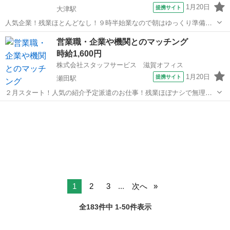
1月20日
提携サイト
大津駅
人気企業！残業ほとんどなし！９時半始業なので朝はゆっくり準備が
できます！ 【お仕事の内容】▼営業活動：訪問案内業務、現場で
滋賀
大津市
大津駅
営業
営業職・企業や機関とのマッチング
の調査業務、データ入力・書類整理などをお願いします。 ☆☆スタッ
時給1,600円
フサービスなら、他にもこんな人...
株式会社スタッフサービス 滋賀オフィス
1月20日
提携サイト
瀬田駅
２月スタート！人気の紹介予定派遣のお仕事！残業ほぼナシで無理な
く働けます！ 【お仕事の内容】企業や機関とのマッチングための
滋賀
草津市
瀬田駅
営業
営業活動・広報活動、研究に関わるプロジェクトの推進(プロジェクト
マネジメント)業務、関係機関でお...
1
2
3
...
次へ
全183件中 1-50件表示