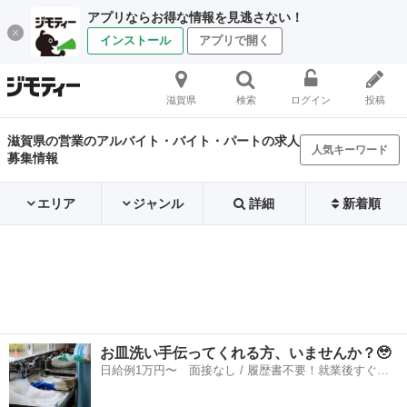
アプリならお得な情報を見逃さない！
インストール
アプリで開く
滋賀県
検索
ログイン
投稿
滋賀県の営業のアルバイト・バイト・パートの求人
人気キーワード
募集情報
エリア
ジャンル
詳細
新着順
お皿洗い手伝ってくれる方、いませんか？🥹
日給例1万円〜 面接なし / 履歴書不要！就業後すぐに
お給料がもらえる✨