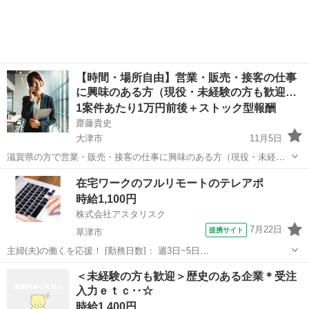
【時間・場所自由】営業・販売・接客の仕事
に興味のある方（現役・未経験の方も歓迎…
1案件あたり1万円前後＋ストック型報酬
齋藤貴史
大津市
11月5日
滋賀県の方で営業・販売・接客の仕事に興味のある方（現役・未経験
の方も歓迎）を募集します。（他の地域の方はご相談ください。） 本
滋賀
大津市
営業
時給
在宅ワークのフルリモートのテレアポ
業にプラスして副収入を得たいけど、副業をするためのまとまった時
時給1,100円
間が取りづらいといったことはあ...
株式会社アスタリスク
7月22日
提携サイト
草津市
主婦(夫)の働くを応援！ [勤務日数]： 週3日~5日
10:00~16:00/09:00~14:00/14:00~18:00/09:00~12:00/09:00~18:00 月/
滋賀
草津市
営業
＜未経験の方も歓迎＞歴史のある企業＊受注
火/水/木/金 などから選べます [勤務...
入力ｅｔｃ‥☆
時給1,400円