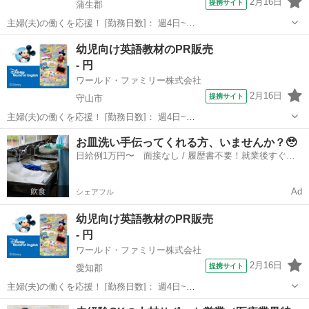
2月16日
提携サイト
蒲生郡
主婦(夫)の働くを応援！ [勤務日数]： 週4日~
10:00~17:00/10:00~16:00/10:00~15:00/09:30~14:00 [勤務地・最寄
滋賀
蒲生郡
営業
幼児向け英語教材のPR販売
駅]： 滋賀県蒲生郡 ※勤務エリア選択可 ワールド・ファ...
- 円
ワールド・ファミリー株式会社
2月16日
提携サイト
守山市
主婦(夫)の働くを応援！ [勤務日数]： 週4日~
10:00~17:00/10:00~16:00/10:00~15:00/09:30~14:00 [勤務地・最寄
滋賀
守山市
営業
お皿洗い手伝ってくれる方、いませんか？🥹
駅]： 滋賀県守山市 ※勤務エリア選択可 ワールド・ファ...
日給例1万円〜 面接なし / 履歴書不要！就業後すぐに
お給料がもらえる✨
Ad
シェアフル
幼児向け英語教材のPR販売
- 円
ワールド・ファミリー株式会社
2月16日
提携サイト
愛知郡
主婦(夫)の働くを応援！ [勤務日数]： 週4日~
10:00~17:00/10:00~16:00/10:00~15:00/09:30~14:00 [勤務地・最寄
滋賀
愛知郡
営業