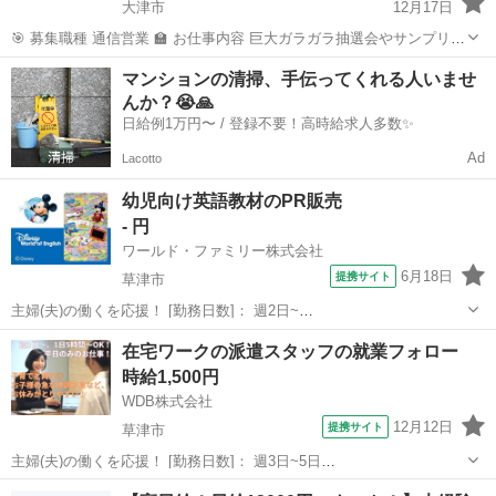
大津市
12月17日
🎯 募集職種 通信営業 🏫 お仕事内容 巨大ガラガラ抽選会やサンプリン
グなどのイベントを実施し、お客様へ元気な声掛けでイベントブース
滋賀
大津市
営業
時給
マンションの清掃、手伝ってくれる人いませ
へ誘導します。 販売推進: イベントブース内にて、スマートフォン、
んか？😭🙏
携帯電話の...
日給例1万円〜 / 登録不要！高時給求人多数✨
Ad
Lacotto
幼児向け英語教材のPR販売
- 円
ワールド・ファミリー株式会社
6月18日
提携サイト
草津市
主婦(夫)の働くを応援！ [勤務日数]： 週2日~
09:30~17:30/09:00~18:00/09:00~17:30/09:30~18:00 [勤務地・最寄
滋賀
草津市
営業
在宅ワークの派遣スタッフの就業フォロー
駅]： 滋賀県草津市 ※勤務エリア選択可 ワールド・ファ...
時給1,500円
WDB株式会社
12月12日
提携サイト
草津市
主婦(夫)の働くを応援！ [勤務日数]： 週3日~5日
10:00~15:00/10:00~16:00/09:00~14:00/09:00~15:00 月/火/水/木/金 な
滋賀
草津市
営業